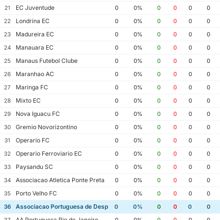
EC Juventude
21
0
0%
0
0
0
0
Londrina EC
22
0
0%
0
0
0
0
Madureira EC
23
0
0%
0
0
0
0
Manauara EC
24
0
0%
0
0
0
0
Manaus Futebol Clube
25
0
0%
0
0
0
0
Maranhao AC
26
0
0%
0
0
0
0
Maringa FC
27
0
0%
0
0
0
0
Mixto EC
28
0
0%
0
0
0
0
Nova Iguacu FC
29
0
0%
0
0
0
0
Gremio Novorizontino
30
0
0%
0
0
0
0
Operario FC
31
0
0%
0
0
0
0
Operario Ferroviario EC
32
0
0%
0
0
0
0
Paysandu SC
33
0
0%
0
0
0
0
Associacao Atletica Ponte Preta
34
0
0%
0
0
0
0
Porto Velho FC
35
0
0%
0
0
0
0
Associacao Portuguesa de Desportos
36
0
0%
0
0
0
0
AA Portuguesa Rio de Janeiro
37
0
0%
0
0
0
0