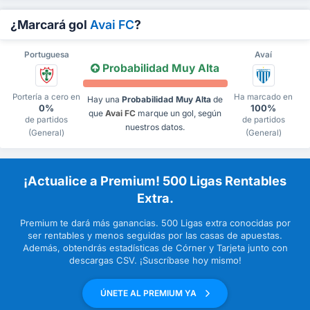
¿Marcará gol
Avai FC
?
Portuguesa
Avaí
Probabilidad Muy Alta
Portería a cero en
Ha marcado en
Hay una
Probabilidad Muy Alta
de
0%
100%
que
Avai FC
marque un gol, según
de partidos
de partidos
nuestros datos.
(General)
(General)
¡Actualice a Premium! 500 Ligas Rentables
Extra.
Premium te dará más ganancias. 500 Ligas extra conocidas por
ser rentables y menos seguidas por las casas de apuestas.
Además, obtendrás estadísticas de Córner y Tarjeta junto con
descargas CSV. ¡Suscríbase hoy mismo!
ÚNETE AL PREMIUM YA