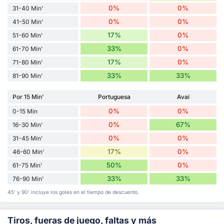
0%
0%
31-40 Min'
0%
0%
41-50 Min'
17%
0%
51-60 Min'
33%
0%
61-70 Min'
17%
0%
71-80 Min'
33%
33%
81-90 Min'
Por 15 Min'
Portuguesa
Avaí
0%
0%
0-15 Min
0%
67%
16-30 Min'
0%
0%
31-45 Min'
17%
0%
46-60 Min'
50%
0%
61-75 Min'
33%
33%
76-90 Min'
45' y 90' incluye los goles en el tiempo de descuento.
Tiros, fueras de juego, faltas y más