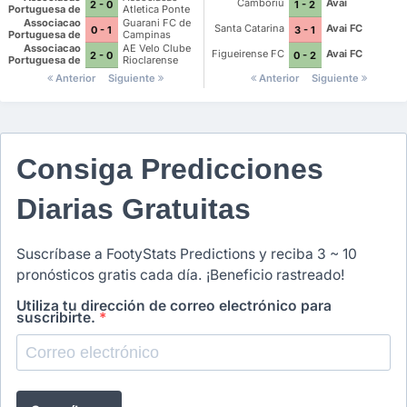
Camboriú
Avaí
2 - 0
1 - 2
Portuguesa de
Atletica Ponte
Desportos
Preta
Associacao
Guarani FC de
Santa Catarina
Avai FC
0 - 1
3 - 1
Portuguesa de
Campinas
Desportos
Associacao
AE Velo Clube
Figueirense FC
Avai FC
2 - 0
0 - 2
Portuguesa de
Rioclarense
Desportos
Anterior
Siguiente
Anterior
Siguiente
Consiga Predicciones
Diarias Gratuitas
Suscríbase a FootyStats Predictions y reciba 3 ~ 10
pronósticos gratis cada día. ¡Beneficio rastreado!
Utiliza tu dirección de correo electrónico para
suscribirte.
*