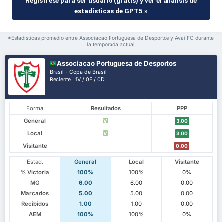
Regístrese para ser usuario (gratis) y ver el análisis de
estadísticas de GPT5 »
*Estadísticas promedio entre Associacao Portuguesa de Desportos y Avai FC durante
la temporada actual
Associacao Portuguesa de Desportos
Brasil - Copa de Brasil
Reciente : 1V / 0E / 0D
Forma
Resultados
PPP
General
V
3.00
Local
V
3.00
Visitante
0.00
Estad.
General
Local
Visitante
% Victoria
100%
100%
0%
MG
6.00
6.00
0.00
Marcados
5.00
5.00
0.00
Recibidos
1.00
1.00
0.00
AEM
100%
100%
0%