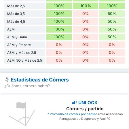
100%
100%
100%
Más de 2,5
100%
0%
50%
Más de 3,5
100%
0%
50%
Más de 4,5
100%
0%
50%
AEM
100%
0%
50%
AEM y Gana
0%
0%
0%
AEM y Empate
0%
0%
0%
AEM y Más de 2.5
0%
0%
0%
AEM NO y Más de 2.5
Estadísticas de Córners
¿Cuántos córners habrá?
UNLOCK
Córners / partido
* Promedio de corners por partido
entre Associacao
Portuguesa de Desportos y Avai FC