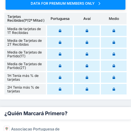
DATA FOR PREMIUM MEMBERS ONLY
Tarjetas
Portuguesa
Avaí
Medio
Recibidas(1ª/2ª Mitad )
Media de tarjetas de
1T Recibidas
Media de Tarjetas de
2T Recibidas
Media de Tarjetas de
Partido(1T)
Media de Tarjetas de
Partido(2T)
1H Tenía más % de
tarjetas
2H Tenía más % de
tarjetas
¿Quién Marcará Primero?
Associacao Portuguesa de