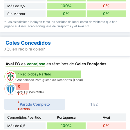
100%
0%
Más de 3,5
0%
0%
Sin Marcar
* Las estadísticas incluyen tanto los partidos de local como de visitante que han
jugado el Associacao Portuguesa de Desportos y el Avai FC.
Goles Concedidos
¿Quién recibirá goles?
Avai FC
es
ventajoso
en términos de
Goles Encajados
1 Recibidos / Partido
Associacao Portuguesa de Desportos (Local)
0
Avai FC (Visitante)
Goles
/
Partido Completo
1T/2T
Partido
Concedidos / partido
Portuguesa
Avaí
100%
0%
Más de 0,5