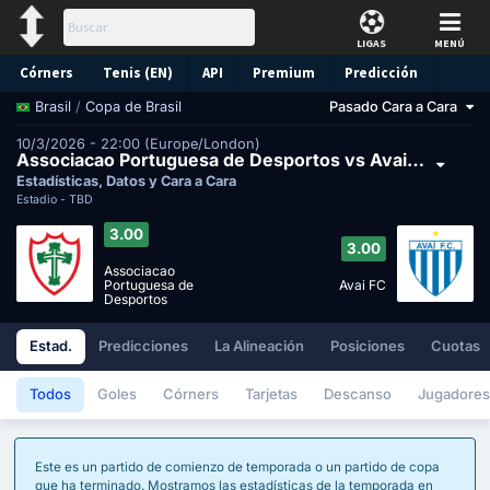
LIGAS
MENÚ
Córners
Tenis (EN)
API
Premium
Predicción
/
Copa de Brasil
Pasado Cara a Cara
Brasil
10/3/2026 - 22:00 (Europe/London)
Associacao Portuguesa de Desportos vs Avai FC
Estadísticas, Datos y Cara a Cara
Estadio -
TBD
3.00
3.00
Associacao
Avai FC
Portuguesa de
Desportos
Estad.
Predicciones
La Alineación
Posiciones
Cuotas
Todos
Goles
Córners
Tarjetas
Descanso
Jugadores
Este es un partido de comienzo de temporada o un partido de copa
que ha terminado. Mostramos las estadísticas de la temporada en