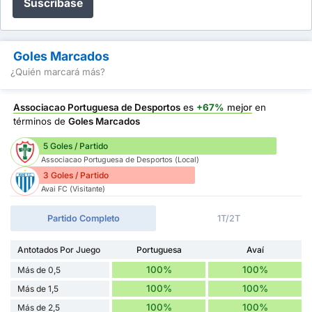
Suscríbase
Goles Marcados
¿Quién marcará más?
Associacao Portuguesa de Desportos
es
+67%
mejor
en
términos de
Goles Marcados
5 Goles / Partido
Associacao Portuguesa de Desportos (Local)
3 Goles / Partido
Avai FC (Visitante)
Partido Completo
1T/2T
Antotados Por Juego
Portuguesa
Avaí
100%
100%
Más de 0,5
100%
100%
Más de 1,5
100%
100%
Más de 2,5