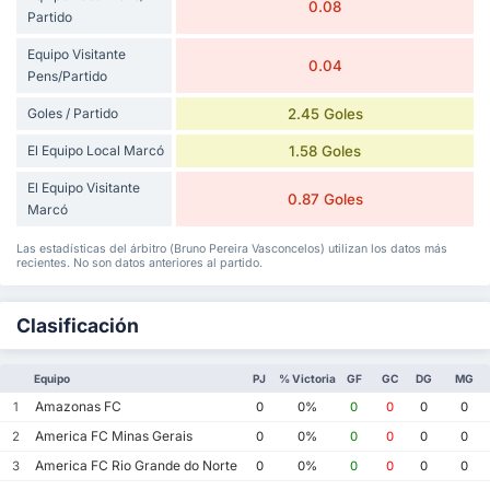
0.08
Partido
Equipo Visitante
0.04
Pens/Partido
Goles / Partido
2.45 Goles
El Equipo Local Marcó
1.58 Goles
El Equipo Visitante
0.87 Goles
Marcó
Las estadísticas del árbitro (Bruno Pereira Vasconcelos) utilizan los datos más
recientes. No son datos anteriores al partido.
Clasificación
Equipo
PJ
% Victoria
GF
GC
DG
MG
Amazonas FC
1
0
0%
0
0
0
0
America FC Minas Gerais
2
0
0%
0
0
0
0
America FC Rio Grande do Norte
3
0
0%
0
0
0
0