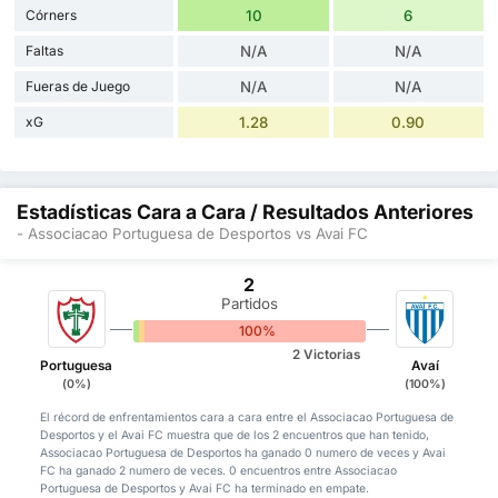
Córners
10
6
Faltas
N/A
N/A
Fueras de Juego
N/A
N/A
xG
1.28
0.90
Estadísticas Cara a Cara / Resultados Anteriores
- Associacao Portuguesa de Desportos vs Avai FC
2
Partidos
0%
0%
100%
2 Victorias
Portuguesa
Avaí
(0%)
(100%)
El récord de enfrentamientos cara a cara entre el Associacao Portuguesa de
Desportos y el Avai FC muestra que de los 2 encuentros que han tenido,
Associacao Portuguesa de Desportos ha ganado 0 numero de veces y Avai
FC ha ganado 2 numero de veces. 0 encuentros entre Associacao
Portuguesa de Desportos y Avai FC ha terminado en empate.