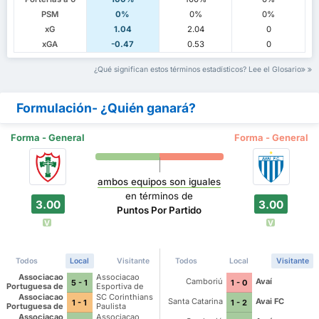
PSM
0%
0%
0%
xG
1.04
2.04
0
xGA
-0.47
0.53
0
¿Qué significan estos términos estadísticos? Lee el Glosario
Formulación- ¿Quién ganará?
Forma - General
Forma - General
ambos equipos son iguales
en términos de
3.00
3.00
Puntos Por Partido
V
V
Todos
Local
Visitante
Todos
Local
Visitante
Associacao
Associacao
Camboriú
Avaí
5 - 1
1 - 0
Portuguesa de
Esportiva de
Desportos
Altos
Associacao
SC Corinthians
Santa Catarina
Avai FC
1 - 1
1 - 2
Portuguesa de
Paulista
Desportos
Associacao
Associacao