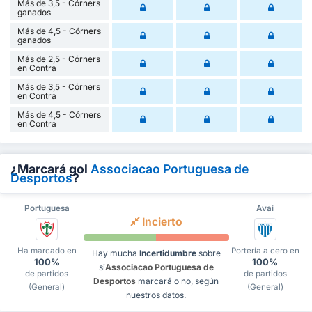
Más de 3,5 - Córners
ganados
Más de 4,5 - Córners
ganados
Más de 2,5 - Córners
en Contra
Más de 3,5 - Córners
en Contra
Más de 4,5 - Córners
en Contra
¿Marcará gol
Associacao Portuguesa de
Desportos
?
Portuguesa
Avaí
Incierto
Ha marcado en
Portería a cero en
Hay mucha
Incertidumbre
sobre
100%
100%
si
Associacao Portuguesa de
de partidos
de partidos
Desportos
marcará o no, según
(General)
(General)
nuestros datos.