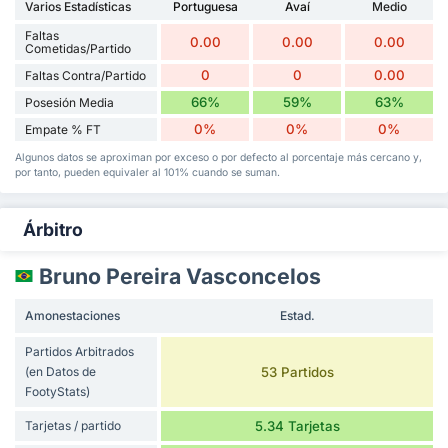
Varios Estadísticas
Portuguesa
Avaí
Medio
Faltas
0.00
0.00
0.00
Cometidas/Partido
0
0
0.00
Faltas Contra/Partido
66%
59%
63%
Posesión Media
0%
0%
0%
Empate % FT
Algunos datos se aproximan por exceso o por defecto al porcentaje más cercano y,
por tanto, pueden equivaler al 101% cuando se suman.
Árbitro
Bruno Pereira Vasconcelos
Amonestaciones
Estad.
Partidos Arbitrados
(en Datos de
53 Partidos
FootyStats)
Tarjetas / partido
5.34 Tarjetas