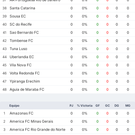
Santa Catarina
38
0
0%
0
0
0
0
Sousa EC
39
0
0%
0
0
0
0
SC do Recife
40
0
0%
0
0
0
0
Sao Bernardo FC
41
0
0%
0
0
0
0
Tombense FC
42
0
0%
0
0
0
0
Tuna Luso
43
0
0%
0
0
0
0
Uberlandia EC
44
0
0%
0
0
0
0
Vila Nova FC
45
0
0%
0
0
0
0
Volta Redonda FC
46
0
0%
0
0
0
0
Ypiranga Erechim
47
0
0%
0
0
0
0
Aguia de Maraba FC
48
0
0%
0
0
0
0
Equipo
PJ
% Victoria
GF
GC
DG
MG
Amazonas FC
1
0
0%
0
0
0
0
America FC Minas Gerais
2
0
0%
0
0
0
0
America FC Rio Grande do Norte
3
0
0%
0
0
0
0