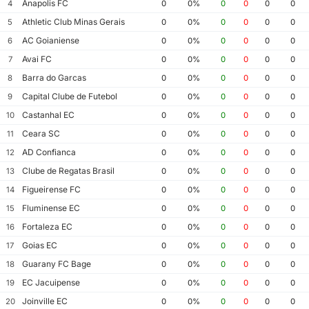
Anapolis FC
4
0
0%
0
0
0
0
Athletic Club Minas Gerais
5
0
0%
0
0
0
0
AC Goianiense
6
0
0%
0
0
0
0
Avai FC
7
0
0%
0
0
0
0
Barra do Garcas
8
0
0%
0
0
0
0
Capital Clube de Futebol
9
0
0%
0
0
0
0
Castanhal EC
10
0
0%
0
0
0
0
Ceara SC
11
0
0%
0
0
0
0
AD Confianca
12
0
0%
0
0
0
0
Clube de Regatas Brasil
13
0
0%
0
0
0
0
Figueirense FC
14
0
0%
0
0
0
0
Fluminense EC
15
0
0%
0
0
0
0
Fortaleza EC
16
0
0%
0
0
0
0
Goias EC
17
0
0%
0
0
0
0
Guarany FC Bage
18
0
0%
0
0
0
0
EC Jacuipense
19
0
0%
0
0
0
0
Joinville EC
20
0
0%
0
0
0
0