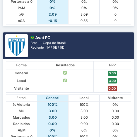
Porterías a 0
0%
0%
0%
PSM
0%
0%
0%
xG
2.09
3.09
0
xGA
-0.15
0.85
0
Avai FC
Brasil - Copa de Brasil
Reciente : 1V / 0E / 0D
Forma
Resultados
PPP
General
V
3.00
Local
V
3.00
Visitante
0.00
Estad.
General
Local
Visitante
% Victoria
100%
100%
0%
MG
3.00
3.00
0.00
Marcados
3.00
3.00
0.00
Recibidos
0.00
0.00
0.00
AEM
0%
0%
0%
Porterías a 0
100%
100%
0%