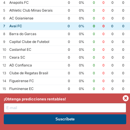
Anapolis FC
4
0
0%
0
0
0
0
Athletic Club Minas Gerais
5
0
0%
0
0
0
0
AC Goianiense
6
0
0%
0
0
0
0
Avai FC
7
0
0%
0
0
0
0
Barra do Garcas
8
0
0%
0
0
0
0
Capital Clube de Futebol
9
0
0%
0
0
0
0
Castanhal EC
10
0
0%
0
0
0
0
Ceara SC
11
0
0%
0
0
0
0
AD Confianca
12
0
0%
0
0
0
0
Clube de Regatas Brasil
13
0
0%
0
0
0
0
Figueirense FC
14
0
0%
0
0
0
0
Fluminense EC
15
0
0%
0
0
0
0
Fortaleza EC
16
0
0%
0
0
0
0
¡Obtenga predicciones rentables!
Goias EC
17
0
0%
0
0
0
0
Guarany FC Bage
18
0
0%
0
0
0
0
EC Jacuipense
19
0
0%
0
0
0
0
ÚNETE A PREMIUM. GANA AHORA.
Joinville EC
20
0
0%
0
0
0
0