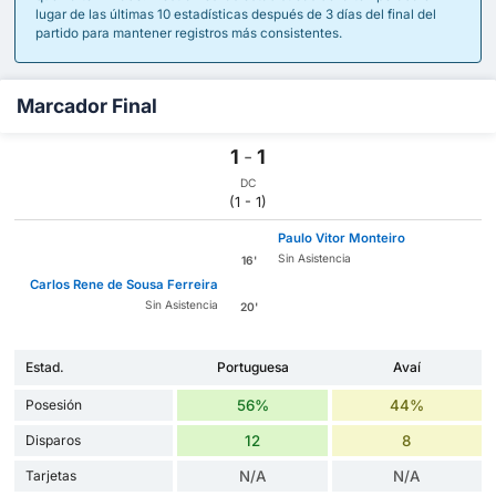
lugar de las últimas 10 estadísticas después de 3 días del final del
partido para mantener registros más consistentes.
Marcador Final
1
-
1
DC
(1 - 1)
Paulo Vitor Monteiro
Sin Asistencia
16'
Carlos Rene de Sousa Ferreira
Sin Asistencia
20'
Estad.
Portuguesa
Avaí
Posesión
56%
44%
Disparos
12
8
Tarjetas
N/A
N/A