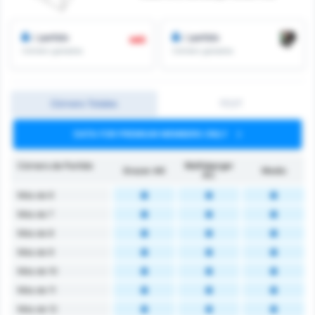
/ partido
/ partido
Córners ganados
Córners ganados
Córners Totales
1T/2T
DATA FOR PREMIUM MEMBERS ONLY
Córners de Partido
Wolfsberger
Grazer AK
Medio
AC
Más de 6
Más de 7
Más de 8
Más de 9
Más de 10
Más de 11
Más de 12