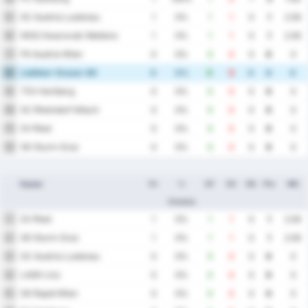
SC Austria Lustenau
5
1
0%
1
1
0
1
2.00
WSG Swarovski Wattens
6
1
0%
1
1
0
1
2.00
FK Austria Wien
7
0
0%
0
0
0
0
0
Liebherr Grazer AK
8
0
0%
0
0
0
0
0
TSV Hartberg
9
0
0%
0
0
0
0
0
SC Rheindorf Altach
10
0
0%
0
0
0
0
0
SV Ried
11
0
0%
0
0
0
0
0
SK Sturm Graz
12
0
0%
0
0
0
0
0
Equipo
PJ
%
GF
GC
DG
Pts
MG
Victoria
SV Ried
1
1
0%
1
1
0
1
2.00
SK Sturm Graz
2
1
0%
1
1
0
1
2.00
SC Austria Lustenau
3
0
0%
0
0
0
0
0
LASK Linz
4
0
0%
0
0
0
0
0
SK Rapid Wien
5
0
0%
0
0
0
0
0