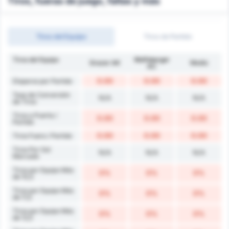
Tiros, fueras de juego, faltas y más
Tiros del Equipo
Tiros de Partido
Tiros del Equipo
Wolfsberger
Grazer AK
Medio
AC
0.00
0.00
0.00
Disparos por Partido
Tasa de Conversión
N/A
N/A
N/A
de Tiros
Tiros a Puerta /
0.00
0.00
0.00
Partido
0.00
0.00
0.00
Tiros Fuera / Partido
Tiros Por Gol
N/A
N/A
N/A
Marcado
Tiros por Equipo Más
0%
0%
0%
de 10,5
Tiros por Equipo Más
0%
0%
0%
de 11,5
Tiros por Equipo Más
0%
0%
0%
de 12,5