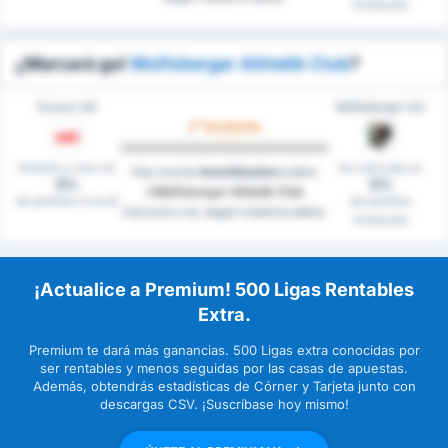
(Visitante)
¿Marcará gol
Wolfsberger Athletik Club
?
Grazer AK
Wolfsberger AC
Incierto
Portería a cero en
Ha marcado en
Hay mucha
Incertidumbre
sobre
0%
0%
si
Wolfsberger Athletik Club
de partidos (Local)
de partidos
marcará o no, según nuestros datos.
(Visitante)
¡Actualice a Premium! 500 Ligas Rentables
Extra.
Premium te dará más ganancias. 500 Ligas extra conocidas por
ser rentables y menos seguidas por las casas de apuestas.
Además, obtendrás estadísticas de Córner y Tarjeta junto con
descargas CSV. ¡Suscríbase hoy mismo!