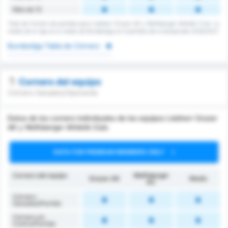
Más de 13
Total de Córners de partidos para Liebherr Grazer AK y Wolfsberger Athletik Club. La
media de la liga es la media de Bundesliga en 6 partidos de la temporada 2026/2027.
Bundesliga Tabla de Córners
Corners del equipo
Córners Ganados/Oponente
Datos de los corners individuales de los equipos Liebherr Grazer
AK y Wolfsberger Athletik Club.
DATA FOR PREMIUM MEMBERS ONLY
Corners del equipo
Wolfsberger
Grazer AK
Medio
AC
Córners
Ganados/Partido
Córners en
Contra/Partido