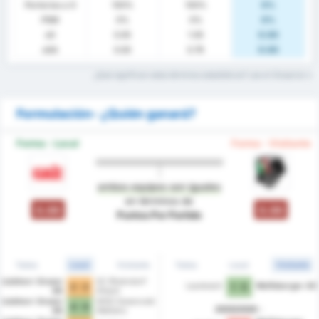
Porterías a 0
100%
100%
0%
PSM
0%
0%
0%
xG
0.05
1.05
0.00
xGA
0.00
0.79
0.00
¿Qué significan estos términos estadísticos? Lee el Glosario
Formulación- ¿Quién ganará?
Forma - Local
Forma - Visitante
ambos equipos son iguales
en términos de
0.00
0.00
Puntos Por Partido
Todos
Local
Visitante
Todos
Local
Visitante
Liebherr Grazer
SC Rheindorf
Lauterach
Wolfsberger AC
2 - 2
1 - 5
AK
Altach
Liebherr Grazer
WSG Swarovski
4 - 0
2025/2026
AK
Wattens