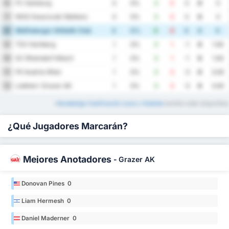
FC Salzburg
6
0
0%
0
0
0
0
0
WSG Swarovski Wattens
7
0
0%
0
0
0
0
0
Wolfsberger Athletik Club
8
0
0%
0
0
0
0
0
TSV Hartberg
9
1
0%
0
1
-1
0
1.00
SC Rheindorf Altach
10
1
0%
0
1
-1
0
1.00
FK Austria Wien
11
1
0%
0
3
-3
0
3.00
Liebherr Grazer AK
12
1
0%
0
3
-3
0
3.00
*
Bundesliga Clasificación Local y Visitante
también están disponibles
¿Qué Jugadores Marcarán?
Mejores Anotadores
-
Grazer AK
Donovan Pines 0
Liam Hermesh 0
Daniel Maderner 0