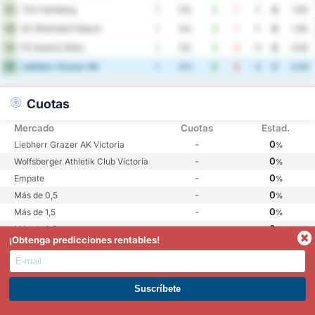
TSV Hartberg
9
1
0%
0
1
-1
0
1.00
SC Rheindorf Altach
10
1
0%
0
1
-1
0
1.00
FK Austria Wien
11
1
0%
0
3
-3
0
3.00
Liebherr Grazer AK
12
1
0%
0
3
-3
0
3.00
Cuotas
Mercado
Cuotas
Estad.
-
0
Liebherr Grazer AK Victoria
%
-
0
Wolfsberger Athletik Club Victoria
%
-
0
Empate
%
-
0
Más de 0,5
%
-
0
Más de 1,5
%
-
0
Más de 2,5
%
¡Obtenga predicciones rentables!
-
0
Más de 3,5
%
-
0
Más de 4,5
%
-
0
AEM
%
ÚNETE A PREMIUM. GANA AHORA.