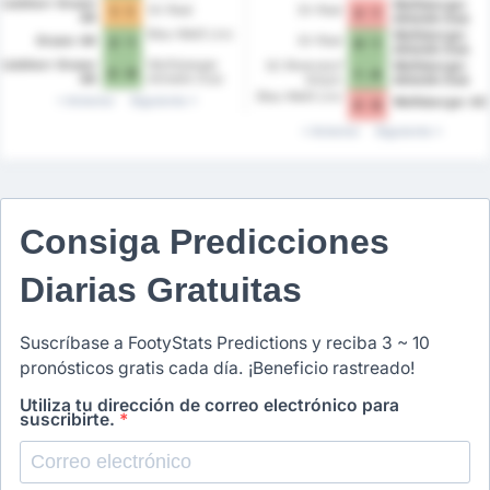
Liebherr Grazer
Wolfsberger
SV Ried
SV Ried
1 - 1
2 - 1
AK
Athletik Club
Blau-Weiß Linz
Wolfsberger
Grazer AK
SV Ried
2 - 1
0 - 1
Athletik Club
Liebherr Grazer
Wolfsberger
SC Rheindorf
Wolfsberger
2 - 0
1 - 4
AK
Athletik Club
Altach
Athletik Club
Blau-Weiß Linz
Anterior
Siguiente
Wolfsberger AC
3 - 0
Anterior
Siguiente
Consiga Predicciones
Diarias Gratuitas
Suscríbase a FootyStats Predictions y reciba 3 ~ 10
pronósticos gratis cada día. ¡Beneficio rastreado!
Utiliza tu dirección de correo electrónico para
suscribirte.
*