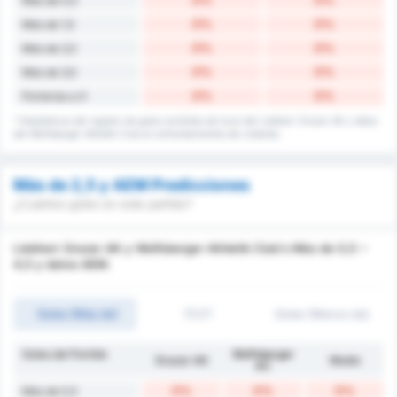
Más de 0,5
0%
0%
Más de 1,5
0%
0%
Más de 2,5
0%
0%
Más de 3,5
0%
0%
Porterías a 0
* Estadísticas del registro de goles recibidos de local del Liebherr Grazer AK y datos
del Wolfsberger Athletik Club en enfrentamientos de visitante.
Más de 2,5 y AEM Predicciones
¿Cuántos goles en este partido?
Liebherr Grazer AK y Wolfsberger Athletik Club's Más de 0,5 ~
4,5 y datos AEM.
Goles (Más de)
1T/2T
Goles (Menos de)
Goles del Partido
Wolfsberger
Grazer AK
Medio
AC
0%
0%
0%
Más de 0,5