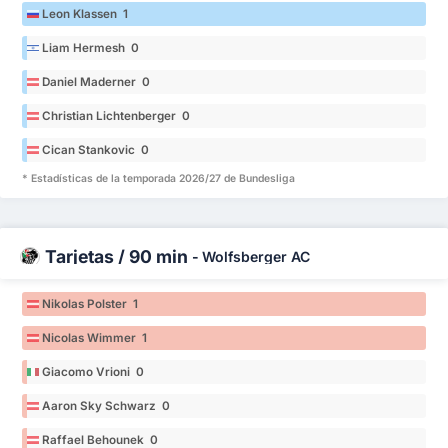
Leon Klassen 1
Liam Hermesh 0
Daniel Maderner 0
Christian Lichtenberger 0
Cican Stankovic 0
* Estadísticas de la temporada 2026/27 de Bundesliga
Tarjetas / 90 min
-
Wolfsberger AC
Nikolas Polster 1
Nicolas Wimmer 1
Giacomo Vrioni 0
Aaron Sky Schwarz 0
Raffael Behounek 0