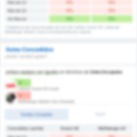
0%
0%
Más de 2,5
0%
0%
Más de 3,5
0%
0%
Sin Marcar
* Estadísticas del récord de goles de local del Liebherr Grazer AK y datos del
Wolfsberger Athletik Club en enfrentamientos de visitante.
Goles Concedidos
¿Quién recibirá goles?
ambos equipos son iguales
en términos de
Goles Encajados
0
Liebherr Grazer AK (Local)
0
Wolfsberger Athletik Club (Visitante)
Partido Completo
1T/2T
Concedidos / partido
Grazer AK
Wolfsberger AC
0%
0%