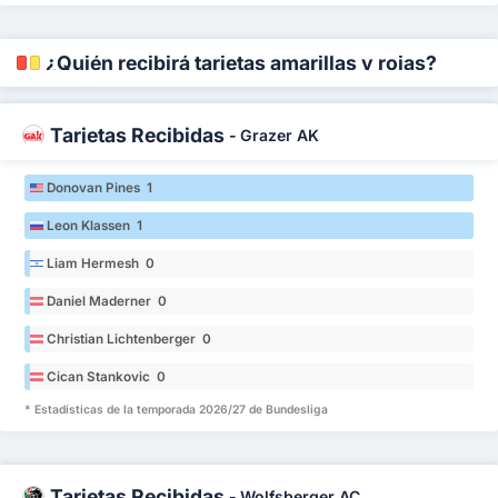
¿Quién recibirá tarjetas amarillas y rojas?
Tarjetas Recibidas
-
Grazer AK
Donovan Pines 1
Leon Klassen 1
Liam Hermesh 0
Daniel Maderner 0
Christian Lichtenberger 0
Cican Stankovic 0
* Estadísticas de la temporada 2026/27 de Bundesliga
Tarjetas Recibidas
-
Wolfsberger AC