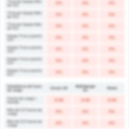
Tiros por Equipo Más
0%
0%
0%
de 13,5
Tiros por Equipo Más
0%
0%
0%
de 14,5
Tiros por Equipo Más
0%
0%
0%
de 15,5
Equipo Tiros a puerta
0%
0%
0%
3,5+
Equipo Tiros a puerta
0%
0%
0%
4,5+
Equipo Tiros a puerta
0%
0%
0%
5,5+
Equipo Tiros a puerta
0%
0%
0%
6,5+
Estadísticas de Fuera
Wolfsberger
Grazer AK
Medio
de Juego
AC
Fueras de Juego /
0.00
0.00
0.00
Partido
Más de 2,5 Fueras de
0%
0%
0%
Juego
Más de 3,5 Fueras de
0%
0%
0%
Juego