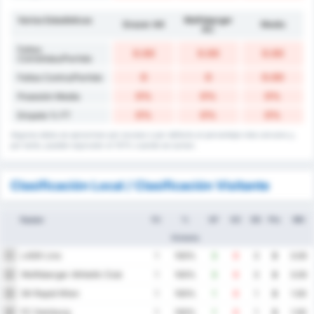
Varios Estadísticas
Wolfsberger
Grazer AK
Medio
AC
Faltas
0.00
0.00
0.00
Cometidas/Partido
0
0
0.00
Faltas Contra/Partido
0%
0%
0%
Posesión Media
0%
0%
0%
Empate % FT
Algunos datos se aproximan por exceso o por defecto al porcentaje más cercano y,
por tanto, pueden equivaler al 101% cuando se suman.
Clasificación Local / Clasificación Visitante
Equipo
PJ
%
GF
GC
DG
Pts
MG
Victoria
LASK Linz
1
1
100%
3
0
3
3
3.00
Wolfsberger Athletik Club
2
1
100%
3
0
3
3
3.00
SK Rapid Wien
3
1
100%
1
0
1
3
1.00
FC Salzburg
4
1
100%
1
0
1
3
1.00