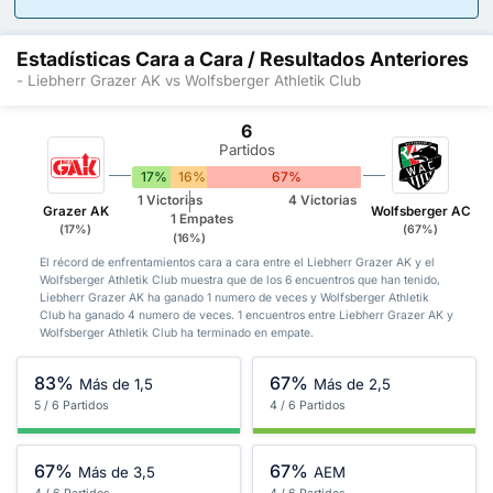
Estadísticas Cara a Cara / Resultados Anteriores
- Liebherr Grazer AK vs Wolfsberger Athletik Club
6
Partidos
17%
16%
67%
1 Victorias
4 Victorias
Grazer AK
Wolfsberger AC
1 Empates
(17%)
(67%)
(16%)
El récord de enfrentamientos cara a cara entre el Liebherr Grazer AK y el
Wolfsberger Athletik Club muestra que de los 6 encuentros que han tenido,
Liebherr Grazer AK ha ganado 1 numero de veces y Wolfsberger Athletik
Club ha ganado 4 numero de veces. 1 encuentros entre Liebherr Grazer AK y
Wolfsberger Athletik Club ha terminado en empate.
83%
67%
Más de 1,5
Más de 2,5
5 / 6 Partidos
4 / 6 Partidos
67%
67%
Más de 3,5
AEM