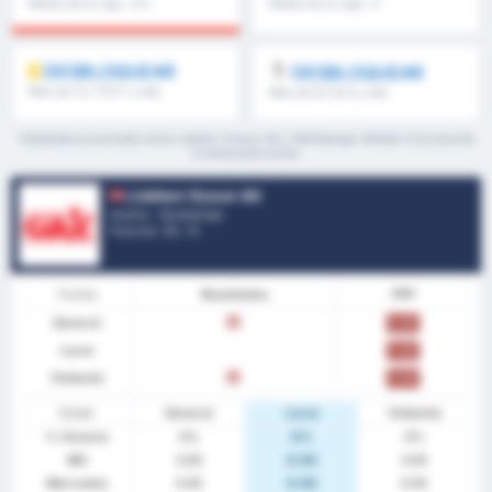
Media de la Liga : 0%
Media de la Liga : 0
DESBLOQUEAR
DESBLOQUEAR
Más de 1,5, 1T/2T y más
Más de 8,5 9,5 y más
*Estadísticas promedio entre Liebherr Grazer AK y Wolfsberger Athletik Club durante
la temporada actual
Liebherr Grazer AK
Austria - Bundesliga
Posición.
12
/ 12
Forma
Resultados
PPP
General
D
0.00
Local
0.00
Visitante
D
0.00
Estad.
General
Local
Visitante
% Victoria
0%
0%
0%
MG
3.00
0.00
3.00
Marcados
0.00
0.00
0.00