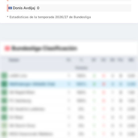
Donis Avdijaj 0
* Estadísticas de la temporada 2026/27 de Bundesliga
Bundesliga Clasificación
Equipo
PJ
%
GF
GC
DG
Pts
MG
Victoria
LASK Linz
1
1
100%
3
0
3
3
3.00
Wolfsberger Athletik Club
2
1
100%
3
0
3
3
3.00
SK Rapid Wien
3
1
100%
1
0
1
3
1.00
FC Salzburg
4
1
100%
1
0
1
3
1.00
SC Austria Lustenau
5
1
0%
1
1
0
1
2.00
SV Ried
6
1
0%
1
1
0
1
2.00
SK Sturm Graz
7
1
0%
1
1
0
1
2.00
WSG Swarovski Wattens
8
1
0%
1
1
0
1
2.00