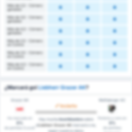
Más de 2,5 - Córners
ganados
Más de 3,5 - Córners
ganados
Más de 4,5 - Córners
ganados
Más de 2,5 - Córners
en Contra
Más de 3,5 - Córners
en Contra
Más de 4,5 - Córners
en Contra
¿Marcará gol
Liebherr Grazer AK
?
Grazer AK
Wolfsberger AC
Incierto
Ha marcado en
Portería a cero en
Hay mucha
Incertidumbre
sobre
0%
0%
si
Liebherr Grazer AK
marcará o no,
de partidos (Local)
de partidos
según nuestros datos.