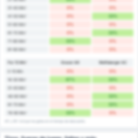
0%
0%
31-40 Min'
0%
33%
41-50 Min'
0%
0%
51-60 Min'
0%
33%
61-70 Min'
33%
0%
71-80 Min'
0%
0%
81-90 Min'
Por 15 Min'
Grazer AK
Wolfsberger AC
0%
0%
0-15 Min
67%
33%
16-30 Min'
0%
0%
31-45 Min'
0%
33%
46-60 Min'
0%
33%
61-75 Min'
33%
0%
76-90 Min'
45' y 90' incluye los goles en el tiempo de descuento.