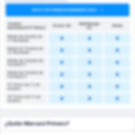
DATA FOR PREMIUM MEMBERS ONLY
Tarjetas
Wolfsberger
Grazer AK
Medio
Recibidas(1ª/2ª Mitad )
AC
Media de tarjetas de
1T Recibidas
Media de Tarjetas de
2T Recibidas
Media de Tarjetas de
Partido(1T)
Media de Tarjetas de
Partido(2T)
1H Tenía más % de
tarjetas
2H Tenía más % de
tarjetas
¿Quién Marcará Primero?