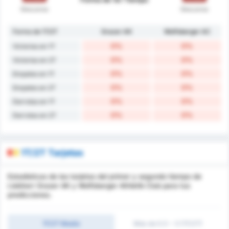
Descanso
Descanso
Forma de 1T/2T
Grazer AK
Wolfsberger AC
0%
0%
Victorias en 1T
0%
0%
Victorias en 2T
0%
0%
Empates en 1T
0%
0%
Empates en 2T
0%
0%
Derrotas en 1T
0%
0%
Derrotas en 2T
1T/2T Tarjetas
Estadísticas de las tarjetas del primer y segundo tiempo de
Liebherr Grazer AK y Wolfsberger Athletik Club para tus
predicciones.
1T/2T Medio
Más de 0.5 ~ 3 (1T/2T)