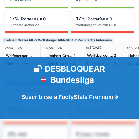
4 / 6 Partidos
4 / 6 Partidos
17%
17%
Porterías a 0
Porterías a 0
Liebherr Grazer AK
Wolfsberger Athletik Club
Liebherr Grazer AK vs Wolfsberger Athletik Club Resultados Anteriores
8/2/2026
25/4/2026
14/3/2026
4/10/2
Wolfsberger Athletik Club
2
Wolfsberger Athletik Club
1
Liebherr Grazer AK
2
Liebherr Grazer AK
2
Liebherr Grazer AK
0
Wolfsberger Athletik Club
0
DESBLOQUEAR
Bundesliga
Todas Las Predicciones
- Liebherr Grazer AK vs Wolfsberger Athletik Club
Suscribirse a FootyStats Premium
0%
0%
Más de 2,5
Más de 1,5
Media de la Liga : 0%
Media de la Liga : 0%
0%
0
AEM
Goles / Partido