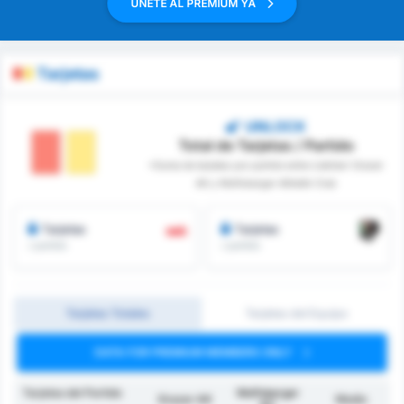
ÚNETE AL PREMIUM YA
Tarjetas
UNLOCK
Total de Tarjetas / Partido
*Suma de tarjetas por partido entre Liebherr Grazer
AK y Wolfsberger Athletik Club
Tarjetas
Tarjetas
/ partido
/ partido
Tarjetas Totales
Tarjetas del Equipo
DATA FOR PREMIUM MEMBERS ONLY
Tarjetas del Partido
Wolfsberger
Grazer AK
Medio