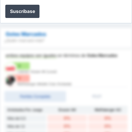
Suscríbase
Goles Marcados
¿Quién marcará más?
ambos equipos son iguales
en términos de
Goles Marcados
0
Liebherr Grazer AK (Local)
0
Wolfsberger Athletik Club (Visitante)
Partido Completo
1T/2T
Antotados Por Juego
Grazer AK
Wolfsberger AC
0%
0%
Más de 0,5
0%
0%
Más de 1,5