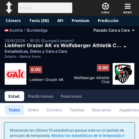
LIGAS
MENÚ
Córners
Tenis (EN)
API
Premium
Predicción
/
Bundesliga
Pasado Cara a Cara
Austria
29/8/2026 - 16:00 (Europe/London)
Liebherr Grazer AK vs Wolfsberger Athletik Club
Estadísticas, Datos y Cara a Cara
Estadio -
Merkur Arena
0.00
0.00
Wolfsberger Athletik
Liebherr Grazer AK
Club
Estad.
Predicciones
Posiciones
Todos
Goles
Córners
Tarjetas
Descanso
Jugadores
Mostrando las últimas 10 estadísticas porque este es un partido de
principio de temporada.
Mostrar las estadísticas de la temporada