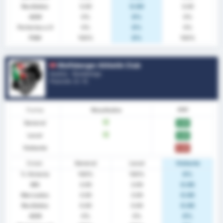
Recibidos
3.00
0.00
3.00
AEM
0%
0%
0%
Porterías a 0
0%
0%
0%
PSM
100%
0%
100%
Wolfsberger Athletik Club
Austria - Bundesliga
Posición.
2
/ 12
Forma
Resultados
PPP
General
V
3.00
Local
V
3.00
Visitante
0.00
Estad.
General
Local
Visitante
% Victoria
100%
100%
0%
MG
3.00
3.00
0.00
Marcados
3.00
3.00
0.00
Recibidos
0.00
0.00
0.00
AEM
0%
0%
0%