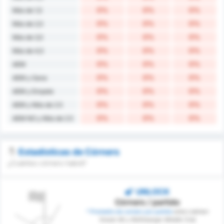
0%
0%
0%
Más de 1,5
0%
0%
0%
Más de 2,5
0%
0%
0%
Más de 3,5
0%
0%
0%
Más de 4,5
0%
0%
0%
AEM
0%
0%
0%
AEM y Gana
0%
0%
0%
AEM y Empate
0%
0%
0%
AEM y Más de 2.5
0%
0%
0%
AEM NO y Más de 2.5
Estadísticas de Córners
¿Cuántos córners habrá?
UNLOCK
Córners / partido
* Promedio de corners por partido
entre Liebherr
Grazer AK y Wolfsberger Athletik Club