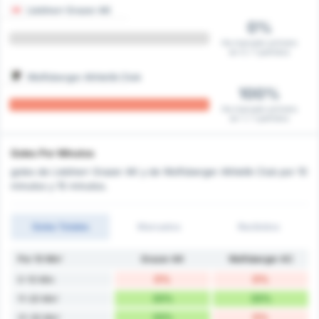
Liebherr Grazer AK
0%
Ha marcado primero
en 0 / 1 partidos
Wolfsberger Athletik Club
100%
Ha marcado primero
en 1 / 1 partidos
Goles Por Minutos
goles de Liebherr Grazer AK y de Wolfsberger Athletik Club por 10
minutos y 15 minutos.
Goles Totales
Marcados
Recibidos
Por 10 Min'
Grazer AK
Wolfsberger AC
0%
0%
0-10 Min
33%
33%
11-20 Min'
33%
0%
21-30 Min'