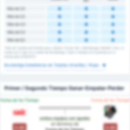
AC
Más de 2,5
Más de 3,5
Más de 4,5
Más de 5,5
Más de 6,5
Total de Tarjetas de Partido para Liebherr Grazer AK y Wolfsberger Athletik Club. La
media de la liga es la media de Bundesliga. Hubo 0 tarjetas en 6 partidos en la
temporada 2026/2027.
Bundesliga Estadísticas de Tarjetas Amarillas / Rojas
Primer / Segundo Tiempo Ganar-Empatar-Perder
Forma de 1er Tiempo
Forma de 1er Tiempo
ambos equipos son iguales
en términos de
0.00
0.00
Forma de 1er Tiempo