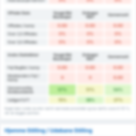
Hold skud på mål 6.5+
Offside Stats
Yozgat Bld
Orduspor
Gennemsnit
Bozokspor
1967
0.00
0.00
0.00
Offsides / kamp
0%
0%
0%
Over 2,5 Offsides
0%
0%
0%
Over 3,5 Offsides
Andre Statistikker
Yozgat Bld
Orduspor
Gennemsnit
Bozokspor
1967
0.00
0.00
0.00
Fejl Begået / kamp
Modstanders Fejl /
0
0
0.00
Kamp
Gennemsnitlig
57%
51%
54%
Boldbesiddelse
15%
38%
27%
Uafgjort%FT
Noget data rundes op eller ned til nærmeste procentdel og kan derfor svare til 101 %,
når de lægges sammen.
Hjemme Stilling / Udebane Stilling