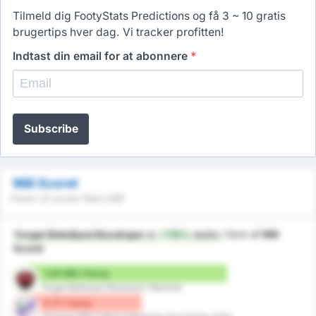
Tilmeld dig FootyStats Predictions og få 3 ~ 10 gratis
brugertips hver dag. Vi tracker profitten!
Indtast din email for at abonnere
*
Subscribe
Mål Scoret
Hvem vil scorer flest mål?
Yozgat Belediyesi Bozokspor
er
+119%
bedre
i form af
Mål
Scoret
1.69 Mål / Kamp
Yozgat Belediyesi Bozokspor (Hjemme)
0.77 / kamp