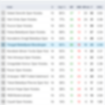
Hold
K
Sejr %
MF
MM
MFskl.
P
GNS.
Sebat Genclik Spor Kulubu
1
13
85%
27
7
20
35
2.62
Yeni Ordu Spor Kulubu
2
13
77%
34
10
24
31
3.38
Duzce Spor Kulubu
3
14
64%
23
12
11
30
2.50
Fatsa Belediyesi Spor Kulubu
4
13
69%
20
13
7
27
2.54
Karadeniz Eregli Belediye Spor Kulubu
5
13
54%
20
9
11
26
2.23
Yozgat Belediyesi Bozokspor
6
13
62%
22
12
10
26
2.62
Karabuk Idman Yurdu Spor Kulubu
7
14
50%
13
18
-5
23
2.21
Yeni Amasya Spor Kulubu
8
14
43%
17
15
2
22
2.29
Zonguldak Komur Spor Kulubu
9
14
43%
22
11
11
21
2.36
Pazar Spor Kulubu
10
13
31%
12
11
1
20
1.77
Orduspor 1967 Futbol Isletmeciligi Spor Kulubu
11
14
43%
21
23
-2
20
3.14
Tokat Belediye Plevne Spor Kulubu
12
14
36%
17
17
0
17
2.43
Artvin Hopa Spor Kulubu
13
13
38%
14
20
-6
17
2.62
1926 Bulancakspor
14
14
21%
13
24
-11
14
2.64
Cayeli Spor Kulubu
15
14
14%
11
15
-4
11
1.86