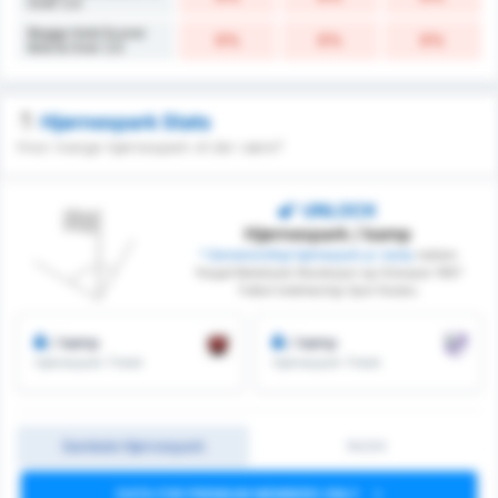
Over 2.5
Begge Hold Scorer
0%
0%
0%
Ikke & Over 2.5
Hjørnespark Stats
Hvor mange hjørnespark vil der være?
UNLOCK
Hjørnespark / kamp
* Gennemsnitligt hjørnespark pr. kamp
mellem
Yozgat Belediyesi Bozokspor og Orduspor 1967
Futbol Isletmeciligi Spor Kulubu
/ kamp
/ kamp
Hjørnespark Tildelt
Hjørnespark Tildelt
Samlede Hjørnespark
1H/2H
DATA FOR PREMIUM MEMBERS ONLY