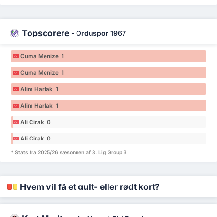
Topscorere
-
Orduspor 1967
Cuma Menize 1
Cuma Menize 1
Alim Harlak 1
Alim Harlak 1
Ali Cirak 0
Ali Cirak 0
* Stats fra 2025/26 sæsonnen af 3. Lig Group 3
Hvem vil få et gult- eller rødt kort?