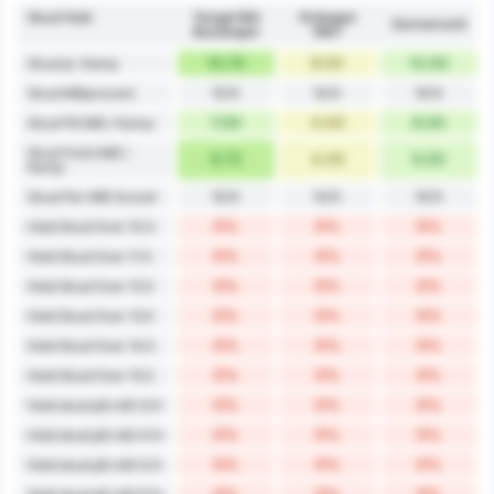
Skud Hold
Yozgat Bld
Orduspor
Gennemsnit
Bozokspor
1967
15.75
8.00
12.00
Skud pr. Kamp
N/A
N/A
N/A
Skud Målprocent
7.00
4.00
6.00
Skud På Mål / Kamp
Skud Forbi Mål /
8.75
4.00
6.00
Kamp
N/A
N/A
N/A
Skud Per Mål Scoret
0%
0%
0%
Hold Skud Over 10.5
0%
0%
0%
Hold Skud Over 11.5
0%
0%
0%
Hold Skud Over 12.5
0%
0%
0%
Hold Skud Over 13.5
0%
0%
0%
Hold Skud Over 14.5
0%
0%
0%
Hold Skud Over 15.5
0%
0%
0%
Hold skud på mål 3.5+
0%
0%
0%
Hold skud på mål 4.5+
0%
0%
0%
Hold skud på mål 5.5+
0%
0%
0%