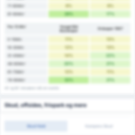
8%
8%
71-80Min'
26%
17%
81-90Min'
Per 15 Min'
Yozgat Bld
Orduspor 1967
Bozokspor
11%
13%
0-15Min
12%
13%
16-30Min
14%
22%
31-45Min'
20%
21%
46-60Min'
12%
11%
61-75Min'
32%
21%
76-90Min'
45' og 90' inkluderer mål om overtid.
Skud, offsides, frispark og mere
Skud Hold
Kampens Skud