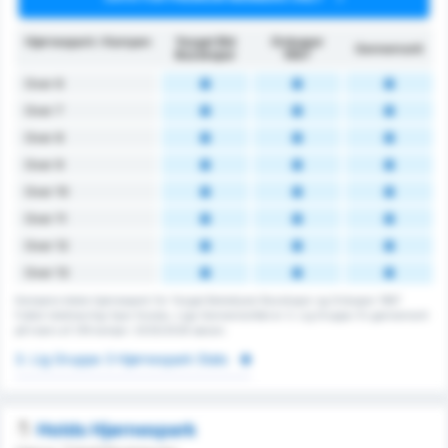
Hjørnespark i Kampen
Yozgat Bld
Orduspor
Gennemsnit
Bozokspor
1967
Over 6
Over 7
Over 8
Over 9
Over 10
Over 11
Over 12
Over 13
Kampens totale hjørnespark for Yozgat Belediyesi Bozokspor og Orduspor 1967
Futbol Isletmeciligi Spor Kulubu. Liga Gennemsnittet er 3. Lig Gruppe 3's gennemsnit
på tværs af 216 kampe i 2025/2026 sæson.
3. Lig Gruppe 3 Hjørnespark Stats
Holds Hjørnespark