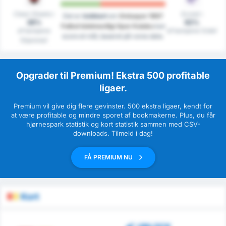
Clean Sheets i
Scoret i
Det er
Usikkert
om
Orduspor 1967
38%
62%
Futbol Isletmeciligi Spor Kulubu
kan
af kampene
af kampene (Ude)
score et mål, baseret på vores data.
(Hjemme)
Opgrader til Premium! Ekstra 500 profitable
ligaer.
Premium vil give dig flere gevinster. 500 ekstra ligaer, kendt for
at være profitable og mindre sporet af bookmakerne. Plus, du får
hjørnespark statistik og kort statistik sammen med CSV-
downloads. Tilmeld i dag!
FÅ PREMIUM NU
Kort