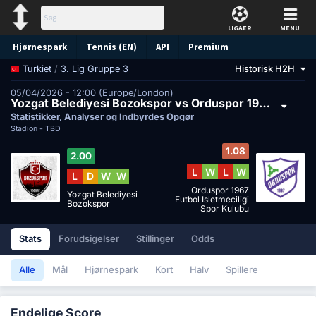
LIGAER
MENU
Hjørnespark
Tennis (EN)
API
Premium
/
3. Lig Gruppe 3
Historisk H2H
Turkiet
Forudsigelse
05/04/2026 - 12:00 (Europe/London)
Yozgat Belediyesi Bozokspor vs Orduspor 1967 Futbol Isletmeciligi Spor Kulubu
Statistikker, Analyser og Indbyrdes Opgør
Stadion -
TBD
1.08
2.00
L
W
L
W
L
D
W
W
Orduspor 1967
Yozgat Belediyesi
Futbol Isletmeciligi
Bozokspor
Spor Kulubu
Stats
Forudsigelser
Stillinger
Odds
Alle
Mål
Hjørnespark
Kort
Halv
Spillere
Endelige Score