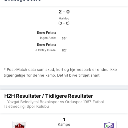
2
-
0
Halvleg
(0 - 0)
Emre Fırtına
Ingen Assist
66'
Emre Fırtına
Oktay Gürdal
82'
* Post-Match data som skud, kort og hjørnespark er endnu ikke
tilgængelige for denne kamp. Det vil blive tilføjet snart.
H2H Resultater / Tidligere Resultater
- Yozgat Belediyesi Bozokspor vs Orduspor 1967 Futbol
Isletmeciligi Spor Kulubu
1
Kampe