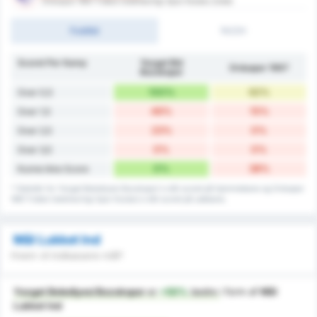
Orduspor 1967 Futbol Isletmeciligi Spor Kulubu (Ude)
Fuldtid
1H/2H
Scoret Per Kamp
Yozgat Bld
Orduspor 1967
Bozokspor
100%
62%
Over 0,5
46%
15%
Over 1,5
23%
0%
Over 2,5
0%
0%
Over 3,5
0%
38%
Kunne ikke Score
* Statistik for Yozgat Belediyesi Bozokspor's mål scoret på hjemmebane og Orduspor
1967 Futbol Isletmeciligi Spor Kulubu's mål scoret på udebane.
Mål Lukket Ind
Hvem vil indkassere mål?
Yozgat Belediyesi Bozokspor
er
+50%
bedre
i form af
Mål
Lukket Ind