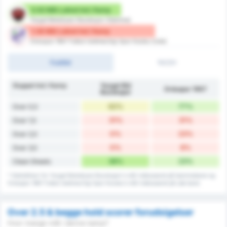
0.92 Mål Lukket Ind / Kamp
Yozgat Belediyesi Bozokspor (Hjemme)
1.38 Mål Lukket Ind / Kamp
Orduspor 1967 Futbol Isletmeciligi Spor Kulubu (Ude)
Fuldtid
1H/2H
Sluppet Ind / Kamp
Yozgat Bld
Orduspor 1967
Bozokspor
62%
77%
Over 0,5
31%
31%
Over 1,5
0%
23%
Over 2,5
0%
8%
Over 3,5
38%
23%
Clean Sheets
* Statistikker for Yozgat Belediyesi Bozokspor's mål indkasseret på hjemmebane og
Orduspor 1967 Futbol Isletmeciligi Spor Kulubu's mål indkasseret på ude bane
Over 2.5 & begge hold scorer forudsigelser
Hvor mange mål i denne kamp?