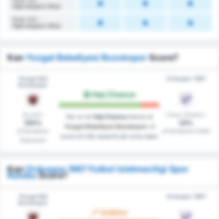
Hjørnespark Mod
Over 4,5 -
Hjørnespark Mod
Kan
Yozgat Belediyesi Bozokspor
Score?
Yozgat Bld
Orduspor 1967
Bozokspor
Høj Chance
Scoret i
Clean Sheets i
Der er en
Høj Chance
chance at
100%
23%
Yozgat Belediyesi Bozokspor
vil
af kampene
af kampene (Ude)
score et mål, baseret på vores data.
(Hjemme)
Kan
Orduspor 1967 Futbol Isletmeciligi Spor
Kulubu
Score?
Yozgat Bld
Orduspor 1967
Bozokspor
Usikker