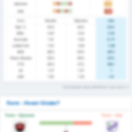
Hjemme
U
T
V
V
T
1.43
Ude
U
T
V
T
V
1.08
Stats
Samlet
Hjemme
Ude
Sejr %
33%
43%
23%
GNS.
2.67
3.14
2.15
Scorede
1.15
1.50
0.77
Lukket Ind
1.52
1.64
1.38
BHS
48%
50%
46%
Clean Sheets
30%
36%
23%
FTS
30%
21%
38%
xG
1.27
1.37
1
xGA
1.35
1.33
1.4
Hvad betyder disse statistikker? Læs mere
Form - Hvem Vinder?
Form - Hjemme
Form - Ude