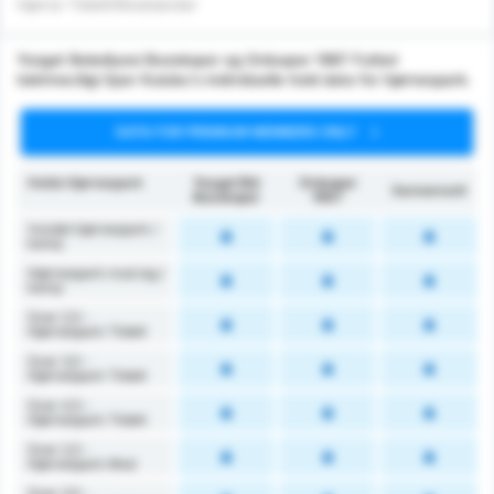
Hjørne Tildelt/Modstander
Yozgat Belediyesi Bozokspor og Orduspor 1967 Futbol
Isletmeciligi Spor Kulubu's individuelle hold data for hjørnespark.
DATA FOR PREMIUM MEMBERS ONLY
Holds Hjørnespark
Yozgat Bld
Orduspor
Gennemsnit
Bozokspor
1967
Vundet hjørnespark /
kamp
Hjørnespark mod sig /
kamp
Over 2,5 -
Hjørnespark Tildelt
Over 3,5 -
Hjørnespark Tildelt
Over 4,5 -
Hjørnespark Tildelt
Over 2,5 -
Hjørnespark Mod
Over 3,5 -