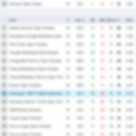
Giresun Spor Klubu
16
13
15%
7
14
-7
10
1.62
Hold
K
Sejr %
MF
MM
MFskl.
P
GNS.
Sebat Genclik Spor Kulubu
1
14
50%
21
11
10
26
2.29
Karadeniz Eregli Belediye Spor Kulubu
2
14
50%
18
16
2
25
2.43
Yeni Ordu Spor Kulubu
3
14
50%
23
14
9
23
2.64
Yozgat Belediyesi Bozokspor
4
14
43%
29
13
16
22
3.00
Zonguldak Komur Spor Kulubu
5
13
46%
19
13
6
20
2.46
Fatsa Belediyesi Spor Kulubu
6
14
36%
13
14
-1
19
1.93
Tokat Belediye Plevne Spor Kulubu
7
13
31%
12
13
-1
16
1.92
Pazar Spor Kulubu
8
14
36%
12
17
-5
16
2.07
Orduspor 1967 Futbol Isletmeciligi Spor Kulubu
9
13
23%
10
18
-8
14
2.15
Karabuk Idman Yurdu Spor Kulubu
10
13
23%
15
26
-11
12
3.15
1926 Bulancakspor
11
13
31%
12
26
-14
12
2.92
Cayeli Spor Kulubu
12
13
15%
10
23
-13
10
2.54
Artvin Hopa Spor Kulubu
13
14
14%
11
23
-12
9
2.43
Duzce Spor Kulubu
14
13
15%
5
18
-13
9
1.77