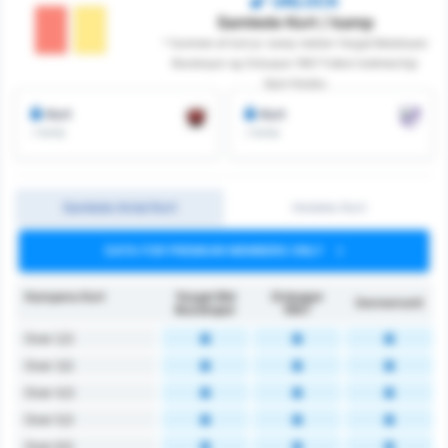
UNLOCK
Samlede Kort / kamp
* Summen af ​​kort pr. kamp mellem Yozgat Belediyesi
Bozokspor og Orduspor 1967 Futbol Isletmeciligi
Spor Kulubu
Kort
Kort
/ kamp
/ kamp
Samlede Antal Kort
Holdets Kort
DATA FOR PREMIUM MEMBERS ONLY
Kampens Kort
Yozgat Bld
Orduspor
Gennemsnit
Bozokspor
1967
Over 2,5
Over 3,5
Over 4,5
Over 5,5
Over 6,5