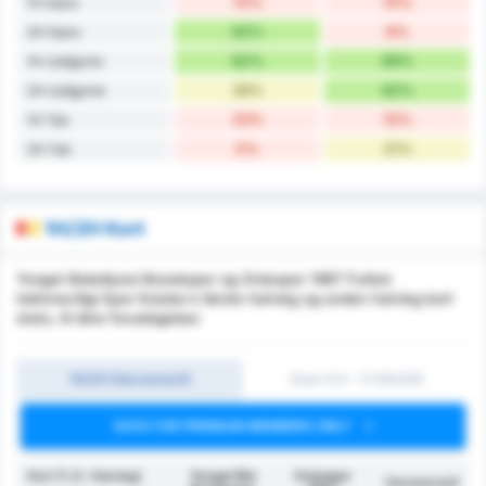
15%
15%
1H Sejre
62%
8%
2H Sejre
62%
69%
1H Uafgjorte
38%
62%
2H Uafgjorte
23%
15%
1H Tab
0%
31%
2H Tab
1H/2H Kort
Yozgat Belediyesi Bozokspor og Orduspor 1967 Futbol
Isletmeciligi Spor Kulubu's første halvleg og anden halvleg kort
stats, til dine forudsigelser.
1H/2H Gennemsnit
Over 0.5 ~ 3 (1H/2H)
DATA FOR PREMIUM MEMBERS ONLY
Kort (1./2. Halvleg)
Yozgat Bld
Orduspor
Gennemsnit