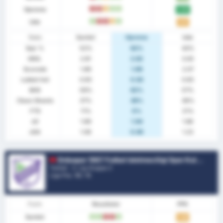
Hjemme
T
T
U
V
V
2.00
Ude
V
T
T
U
V
1.57
Stats
Samlet
Hjemme
Ude
Sejr %
52%
62%
43%
GNS.
2.81
2.62
3.00
Scorede
1.89
1.69
2.07
Lukket Ind
0.93
0.92
0.93
BHS
59%
62%
57%
Clean Sheets
37%
38%
36%
FTS
11%
0%
21%
xG
1.89
1.94
1.86
xGA
1.06
0.85
1.23
Orduspor 1967 Futbol Isletmeciligi Spor Kulubu
Turkiet - 3. Lig Gruppe 3
Liga Pos.
10
/ 16
Form
Resultater
PPK
Samlet
V
V
T
T
V
1.26