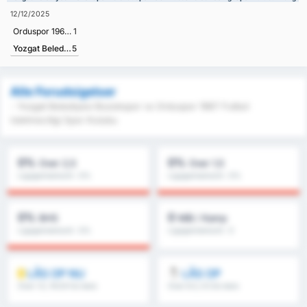
12/12/2025
Orduspor 1967 Futbol Isletmeciligi Spor Kulubu
1
Yozgat Belediyesi Bozokspor
5
Alle Forudsigelser
- Yozgat Belediyesi Bozokspor vs Orduspor 1967 Futbol
Isletmeciligi Spor Kulubu
0%
0%
Over 2,5
Over 1,5
Ligagennemsnit : 0%
Ligagennemsnit : 0%
0%
0
BHS
Mål / Kamp
Ligagennemsnit : 0%
Ligagennemsnit : 0
LÅS OP NU
LÅS OP
Over 1.5, 1H/2H & mere
Over 8.5, 9.5 & mere