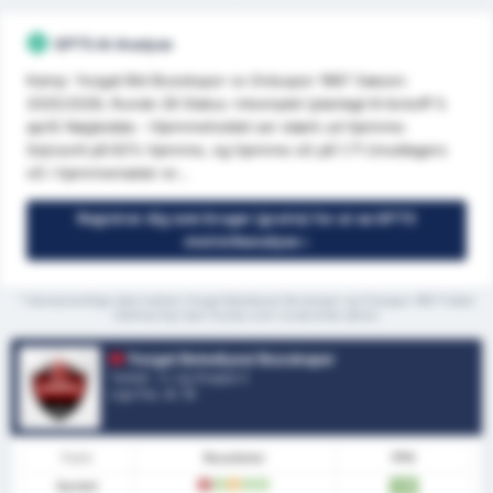
GPT5 AI Analyse
Kamp: Yozgat Bld Bozokspor vs Orduspor 1967 Sæson:
2025/2026, Runde 28 Status: Inkomplet (planlagt til kickoff 5.
april) Nøgledata - Hjemmeholdet ser stærk ud hjemme:
Sejrssnit på 62% hjemme, og hjemme xG på 1.71 (modtagers
xG i hjemmemøder er...
Registrer dig som bruger (gratis) for at se GPT5
statistikanalyse »
* Gennemsnitlige stats mellem Yozgat Belediyesi Bozokspor og Orduspor 1967 Futbol
Isletmeciligi Spor Kulubu over nuværende sæson
Yozgat Belediyesi Bozokspor
Turkiet - 3. Lig Gruppe 3
Liga Pos.
4
/ 16
Form
Resultater
PPK
Samlet
T
V
U
V
V
1.78