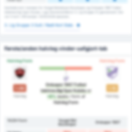
Samlede kort i kampen for Yozgat Belediyesi Bozokspor og Orduspor 1967 Futbol
Isletmeciligi Spor Kulubu. Liga Gennemsnittet er 3. Lig Gruppe 3's gennemsnit. Der
var 0 kort i 216 kampe i 2025/2026 sæsonen.
3. Lig Gruppe 3 Gult / Rødt Kort Stats
Første/anden halvleg vinder-uafgjort-tab
Halvleg Form
Halvleg Form
Orduspor 1967 Futbol
1.08
1.15
Isletmeciligi Spor Kulubu
er
Halvleg
Halvleg
+6%
bedre
i form af
Halvleg Form
1H/2H Form
Yozgat Bld
Orduspor 1967
Bozokspor