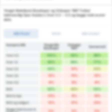
Yozgat Belediyesi Bozokspor og Orduspor 1967 Futbol
Isletmeciligi Spor Kulubu's Over 0.5 ~ 4.5 og begge hold scorer
data.
Mål (Over)
1H/2H
Mål (Under)
Kampens Mål
Yozgat Bld
Orduspor
Gennemsnit
Bozokspor
1967
100%
92%
96%
Over 0,5
85%
69%
77%
Over 1,5
54%
31%
43%
Over 2,5
15%
15%
15%
Over 3,5
8%
8%
8%
Over 4,5
62%
46%
54%
BHS
23%
8%
16%
BHS & Sejr
15%
31%
23%
BHS og Uafgjort
Begge Hold Scorer &
0%
0%
0%