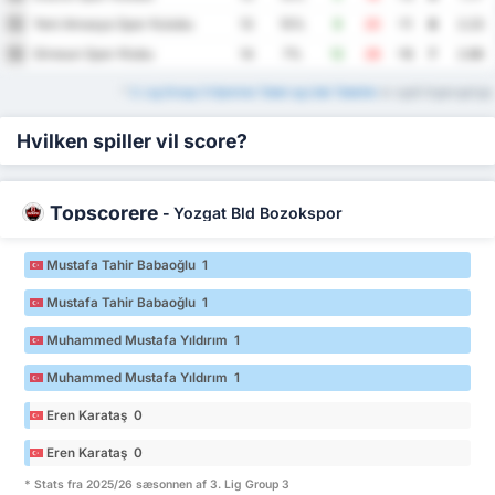
Yeni Amasya Spor Kulubu
15
13
15%
9
20
-11
8
2.23
Giresun Spor Klubu
16
14
7%
12
28
-16
7
2.86
*
3. Lig Group 3 Hjemme Tabel og Ude Tabeller
er også tilgængelige.
Hvilken spiller vil score?
Topscorere
-
Yozgat Bld Bozokspor
Mustafa Tahir Babaoğlu 1
Mustafa Tahir Babaoğlu 1
Muhammed Mustafa Yıldırım 1
Muhammed Mustafa Yıldırım 1
Eren Karataş 0
Eren Karataş 0
* Stats fra 2025/26 sæsonnen af 3. Lig Group 3