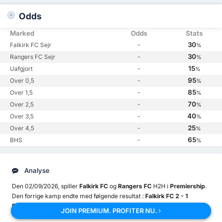
Odds
Marked
Odds
Stats
-
30
Falkirk FC Sejr
%
-
30
Rangers FC Sejr
%
-
15
Uafgjort
%
-
95
Over 0,5
%
-
85
Over 1,5
%
-
70
Over 2,5
%
-
40
Over 3,5
%
-
25
Over 4,5
%
-
65
BHS
%
Analyse
Den 02/09/2026, spiller
Falkirk FC
og
Rangers FC
H2H i
Premiership
.
Den forrige kamp endte med følgende resultat :
Falkirk FC 2 - 1
Rangers FC.
JOIN PREMIUM. PROFITER NU.