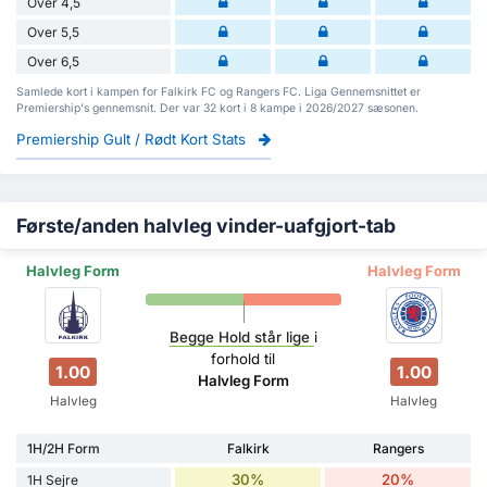
Over 4,5
Over 5,5
Over 6,5
Samlede kort i kampen for Falkirk FC og Rangers FC. Liga Gennemsnittet er
Premiership's gennemsnit. Der var 32 kort i 8 kampe i 2026/2027 sæsonen.
Premiership Gult / Rødt Kort Stats
Første/anden halvleg vinder-uafgjort-tab
Halvleg Form
Halvleg Form
Begge Hold står lige
i
forhold til
1.00
1.00
Halvleg Form
Halvleg
Halvleg
1H/2H Form
Falkirk
Rangers
30%
20%
1H Sejre