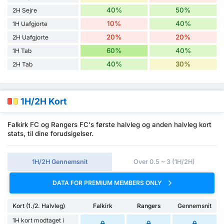
40%
50%
2H Sejre
10%
40%
1H Uafgjorte
20%
20%
2H Uafgjorte
60%
40%
1H Tab
40%
30%
2H Tab
1H/2H Kort
Falkirk FC og Rangers FC's første halvleg og anden halvleg kort
stats, til dine forudsigelser.
1H/2H Gennemsnit
Over 0.5 ~ 3 (1H/2H)
DATA FOR PREMIUM MEMBERS ONLY
Kort (1./2. Halvleg)
Falkirk
Rangers
Gennemsnit
1H kort modtaget i