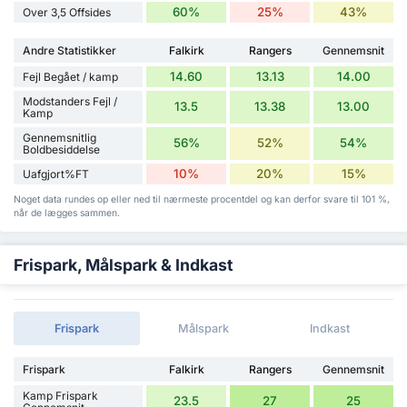
60%
25%
43%
Over 3,5 Offsides
Andre Statistikker
Falkirk
Rangers
Gennemsnit
14.60
13.13
14.00
Fejl Begået / kamp
Modstanders Fejl /
13.5
13.38
13.00
Kamp
Gennemsnitlig
56%
52%
54%
Boldbesiddelse
10%
20%
15%
Uafgjort%FT
Noget data rundes op eller ned til nærmeste procentdel og kan derfor svare til 101 %,
når de lægges sammen.
Frispark, Målspark & Indkast
Frispark
Målspark
Indkast
Frispark
Falkirk
Rangers
Gennemsnit
Kamp Frispark
23.5
27
25