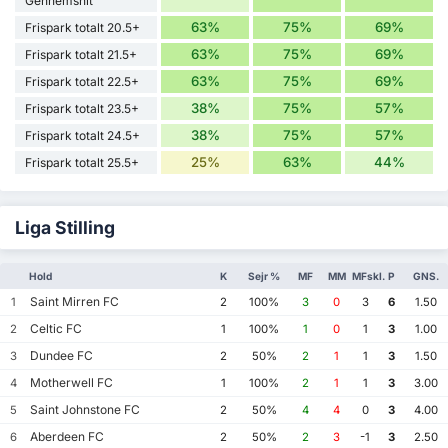
Gennemsnit
63%
75%
69%
Frispark totalt 20.5+
63%
75%
69%
Frispark totalt 21.5+
63%
75%
69%
Frispark totalt 22.5+
38%
75%
57%
Frispark totalt 23.5+
38%
75%
57%
Frispark totalt 24.5+
25%
63%
44%
Frispark totalt 25.5+
Liga Stilling
Hold
K
Sejr %
MF
MM
MFskl.
P
GNS.
Saint Mirren FC
1
2
100%
3
0
3
6
1.50
Celtic FC
2
1
100%
1
0
1
3
1.00
Dundee FC
3
2
50%
2
1
1
3
1.50
Motherwell FC
4
1
100%
2
1
1
3
3.00
Saint Johnstone FC
5
2
50%
4
4
0
3
4.00
Aberdeen FC
6
2
50%
2
3
-1
3
2.50