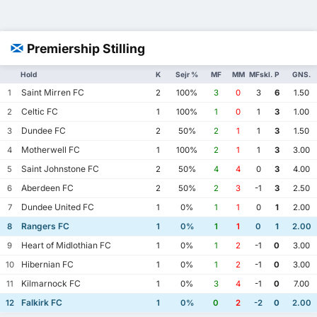
Premiership Stilling
Hold
K
Sejr %
MF
MM
MFskl.
P
GNS.
Saint Mirren FC
1
2
100%
3
0
3
6
1.50
Celtic FC
2
1
100%
1
0
1
3
1.00
Dundee FC
3
2
50%
2
1
1
3
1.50
Motherwell FC
4
1
100%
2
1
1
3
3.00
Saint Johnstone FC
5
2
50%
4
4
0
3
4.00
Aberdeen FC
6
2
50%
2
3
-1
3
2.50
Dundee United FC
7
1
0%
1
1
0
1
2.00
Rangers FC
8
1
0%
1
1
0
1
2.00
Heart of Midlothian FC
9
1
0%
1
2
-1
0
3.00
Hibernian FC
10
1
0%
1
2
-1
0
3.00
Kilmarnock FC
11
1
0%
3
4
-1
0
7.00
Falkirk FC
12
1
0%
0
2
-2
0
2.00