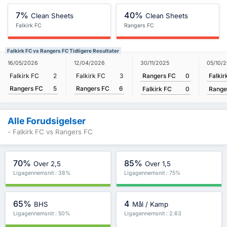
7%
40%
Clean Sheets
Clean Sheets
Falkirk FC
Rangers FC
Falkirk FC vs Rangers FC Tidligere Resultater
30/11/2025
05/10/
16/05/2026
12/04/2026
Rangers FC
0
Falkir
Falkirk FC
2
Falkirk FC
3
Rangers FC
5
Rangers FC
6
Falkirk FC
0
Range
Alle Forudsigelser
- Falkirk FC vs Rangers FC
70%
85%
Over 2,5
Over 1,5
Ligagennemsnit : 38%
Ligagennemsnit : 75%
65%
4
BHS
Mål / Kamp
Ligagennemsnit : 50%
Ligagennemsnit : 2.63