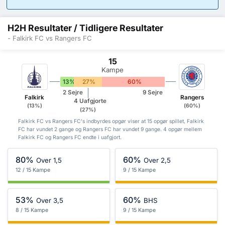
H2H Resultater / Tidligere Resultater
- Falkirk FC vs Rangers FC
15
Kampe
13%
27%
60%
2 Sejre
9 Sejre
Falkirk
Rangers
4 Uafgjorte
(13%)
(60%)
(27%)
Falkirk FC vs Rangers FC's indbyrdes opgør viser at 15 opgør spillet, Falkirk
FC har vundet 2 gange og Rangers FC har vundet 9 gange. 4 opgør mellem
Falkirk FC og Rangers FC endte i uafgjort.
80%
60%
Over 1,5
Over 2,5
12 / 15 Kampe
9 / 15 Kampe
53%
60%
Over 3,5
BHS
8 / 15 Kampe
9 / 15 Kampe