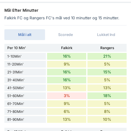
Mål Efter Minutter
Falkirk FC og Rangers FC's mål ved 10 minutter og 15 minutter.
Mål i alt
Scorede
Lukket Ind
Per 10 Min'
Falkirk
Rangers
16%
21%
1-10Min'
9%
5%
11-20Min'
16%
15%
21-31Min'
16%
5%
31-40Min'
13%
13%
41-50Min'
3%
18%
51-60Min'
9%
5%
61-70Min'
6%
8%
71-80Min'
13%
10%
81-90Min'