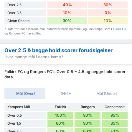
40%
30%
Over 2,5
10%
0%
Over 3,5
30%
10%
Clean Sheets
* Data for indkasserede mål inkluderer både hjemme- og udekampe, som Falkirk FC
og Rangers FC har spillet.
Over 2.5 & begge hold scorer forudsigelser
Hvor mange mål i denne kamp?
Falkirk FC og Rangers FC's Over 0.5 ~ 4.5 og begge hold scorer
data.
Mål (Over)
1H/2H
Mål (Under)
Kampens Mål
Falkirk
Rangers
Gennemsnit
100%
90%
95%
Over 0,5
80%
90%
85%
Over 1,5
60%
80%
70%
Over 2,5