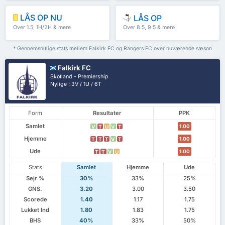
LÅS OP NU
LÅS OP
Over 1.5, 1H/2H & mere
Over 8.5, 9.5 & mere
* Gennemsnitlige stats mellem Falkirk FC og Rangers FC over nuværende sæson
Falkirk FC
Skotland - Premiership
Nylige : 3V / 1U / 6T
Form
Resultater
PPK
Samlet
1.00
V
T
U
V
T
Hjemme
1.00
T
T
T
V
T
Ude
1.00
T
T
V
U
Stats
Samlet
Hjemme
Ude
Sejr %
30%
33%
25%
GNS.
3.20
3.00
3.50
Scorede
1.40
1.17
1.75
Lukket Ind
1.80
1.83
1.75
BHS
40%
33%
50%