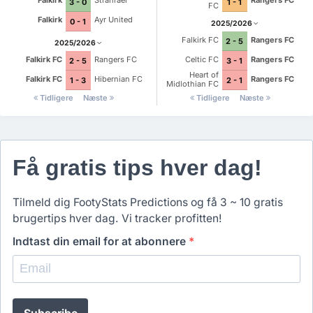
Falkirk
Stranraer
Rangers FC
3 - 0
1 - 1
FC
Falkirk
Ayr United
0 - 1
2025/2026
Falkirk FC
Rangers FC
2 - 5
2025/2026
Falkirk FC
Rangers FC
Celtic FC
Rangers FC
2 - 5
3 - 1
Heart of
Falkirk FC
Hibernian FC
Rangers FC
1 - 3
2 - 1
Midlothian FC
Tidligere
Næste
Tidligere
Næste
Få gratis tips hver dag!
Tilmeld dig FootyStats Predictions og få 3 ~ 10 gratis
brugertips hver dag. Vi tracker profitten!
Indtast din email for at abonnere
*