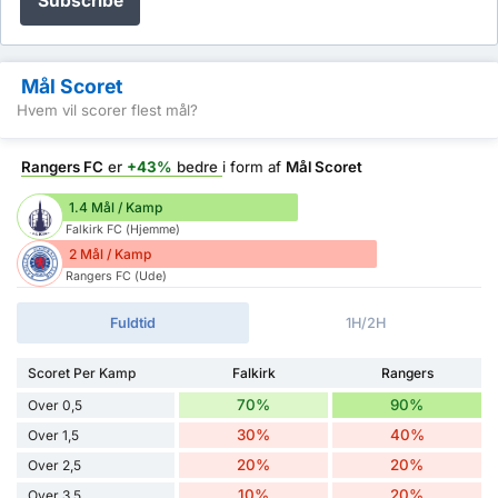
Subscribe
Mål Scoret
Hvem vil scorer flest mål?
Rangers FC
er
+43%
bedre
i form af
Mål Scoret
1.4 Mål / Kamp
Falkirk FC (Hjemme)
2 Mål / Kamp
Rangers FC (Ude)
Fuldtid
1H/2H
Scoret Per Kamp
Falkirk
Rangers
70%
90%
Over 0,5
30%
40%
Over 1,5
20%
20%
Over 2,5
10%
20%
Over 3,5