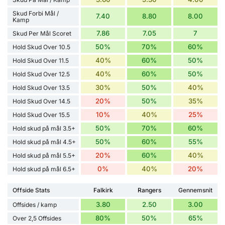
Skud Forbi Mål /
7.40
8.80
8.00
Kamp
7.86
7.05
7
Skud Per Mål Scoret
50%
70%
60%
Hold Skud Over 10.5
40%
60%
50%
Hold Skud Over 11.5
40%
60%
50%
Hold Skud Over 12.5
30%
50%
40%
Hold Skud Over 13.5
20%
50%
35%
Hold Skud Over 14.5
10%
40%
25%
Hold Skud Over 15.5
50%
70%
60%
Hold skud på mål 3.5+
50%
60%
55%
Hold skud på mål 4.5+
20%
60%
40%
Hold skud på mål 5.5+
0%
40%
20%
Hold skud på mål 6.5+
Offside Stats
Falkirk
Rangers
Gennemsnit
3.80
2.50
3.00
Offsides / kamp
80%
50%
65%
Over 2,5 Offsides