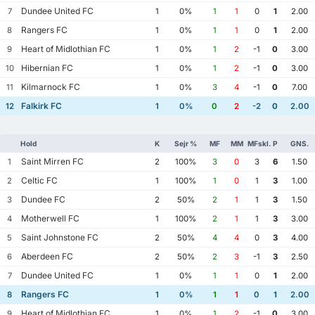
Dundee United FC
7
1
0%
1
1
0
1
2.00
Rangers FC
8
1
0%
1
1
0
1
2.00
Heart of Midlothian FC
9
1
0%
1
2
-1
0
3.00
Hibernian FC
10
1
0%
1
2
-1
0
3.00
Kilmarnock FC
11
1
0%
3
4
-1
0
7.00
Falkirk FC
12
1
0%
0
2
-2
0
2.00
Hold
K
Sejr %
MF
MM
MFskl.
P
GNS.
Saint Mirren FC
1
2
100%
3
0
3
6
1.50
Celtic FC
2
1
100%
1
0
1
3
1.00
Dundee FC
3
2
50%
2
1
1
3
1.50
Motherwell FC
4
1
100%
2
1
1
3
3.00
Saint Johnstone FC
5
2
50%
4
4
0
3
4.00
Aberdeen FC
6
2
50%
2
3
-1
3
2.50
Dundee United FC
7
1
0%
1
1
0
1
2.00
Rangers FC
8
1
0%
1
1
0
1
2.00
Heart of Midlothian FC
9
1
0%
1
2
-1
0
3.00