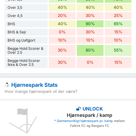
40%
40%
40%
Over 3,5
20%
30%
25%
Over 4,5
40%
90%
65%
BHS
0%
30%
15%
BHS & Sejr
10%
10%
10%
BHS og Uafgjort
Begge Hold Scorer &
30%
80%
55%
Over 2.5
Begge Hold Scorer
30%
0%
15%
Ikke & Over 2.5
Hjørnespark Stats
Hvor mange hjørnespark vil der være?
UNLOCK
Hjørnespark / kamp
* Gennemsnitligt hjørnespark pr. kamp
mellem
Falkirk FC og Rangers FC