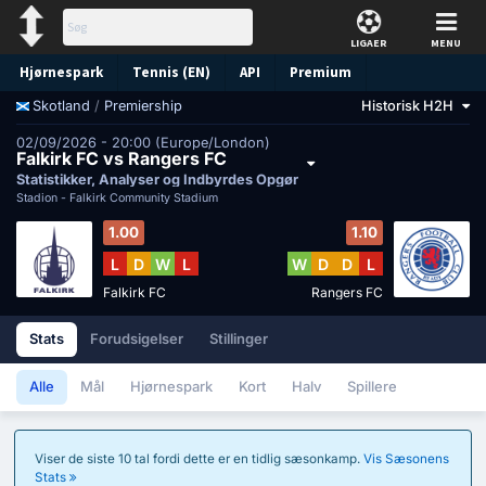
LIGAER
MENU
Hjørnespark
Tennis (EN)
API
Premium
/
Premiership
Historisk H2H
Skotland
Forudsigelse
02/09/2026 - 20:00 (Europe/London)
Falkirk FC vs Rangers FC
Statistikker, Analyser og Indbyrdes Opgør
Stadion -
Falkirk Community Stadium
1.00
1.10
L
D
W
L
W
D
D
L
Falkirk FC
Rangers FC
Stats
Forudsigelser
Stillinger
Alle
Mål
Hjørnespark
Kort
Halv
Spillere
Viser de siste 10 tal fordi dette er en tidlig sæsonkamp.
Vis Sæsonens
Stats