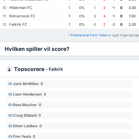
Hibernian FC
10
1
0%
1
2
-1
0
3.00
Kilmarnock FC
11
1
0%
3
4
-1
0
7.00
Falkirk FC
12
1
0%
0
2
-2
0
2.00
*
Premiership Form Tabel
er også tilgængelige
Hvilken spiller vil score?
Topscorere
-
Falkirk
Jack McMillan 0
Liam Henderson 0
Ross MacIver 0
Craig Sibbald 0
Ethan Laidlaw 0
Finn Yeats 0