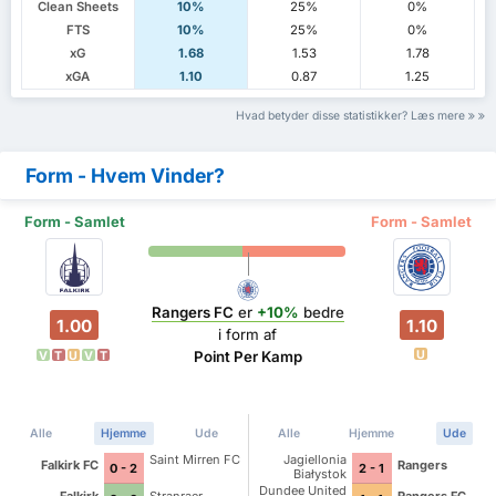
Clean Sheets
10%
25%
0%
FTS
10%
25%
0%
xG
1.68
1.53
1.78
xGA
1.10
0.87
1.25
Hvad betyder disse statistikker? Læs mere
Form - Hvem Vinder?
Form - Samlet
Form - Samlet
Rangers FC
er
+10%
bedre
1.00
1.10
i form af
U
Point Per Kamp
V
T
U
V
T
Alle
Hjemme
Ude
Alle
Hjemme
Ude
Saint Mirren FC
Jagiellonia
Falkirk FC
Rangers
0 - 2
2 - 1
Białystok
Dundee United