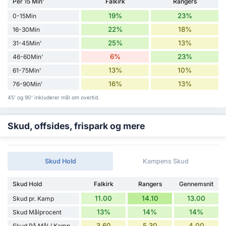
Per 15 Min'
Falkirk
Rangers
19%
23%
0-15Min
22%
18%
16-30Min
25%
13%
31-45Min'
6%
23%
46-60Min'
13%
10%
61-75Min'
16%
13%
76-90Min'
45' og 90' inkluderer mål om overtid.
Skud, offsides, frispark og mere
Skud Hold
Kampens Skud
Skud Hold
Falkirk
Rangers
Gennemsnit
11.00
14.10
13.00
Skud pr. Kamp
13%
14%
14%
Skud Målprocent
3.60
5.30
4.00
Skud På Mål / Kamp