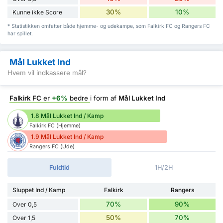
30%
10%
Kunne ikke Score
* Statistikken omfatter både hjemme- og udekampe, som Falkirk FC og Rangers FC
har spillet.
Mål Lukket Ind
Hvem vil indkassere mål?
Falkirk FC
er
+6%
bedre
i form af
Mål Lukket Ind
1.8 Mål Lukket Ind / Kamp
Falkirk FC (Hjemme)
1.9 Mål Lukket Ind / Kamp
Rangers FC (Ude)
Fuldtid
1H/2H
Sluppet Ind / Kamp
Falkirk
Rangers
70%
90%
Over 0,5
50%
70%
Over 1,5