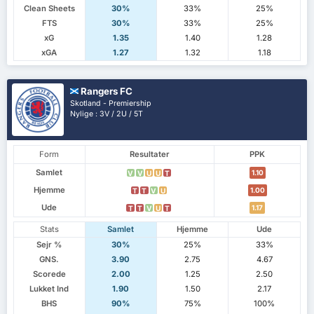
Clean Sheets
30%
33%
25%
FTS
30%
33%
25%
xG
1.35
1.40
1.28
xGA
1.27
1.32
1.18
Rangers FC
Skotland - Premiership
Nylige : 3V / 2U / 5T
Form
Resultater
PPK
Samlet
1.10
V
V
U
U
T
Hjemme
1.00
T
T
V
U
Ude
1.17
T
T
V
U
T
Stats
Samlet
Hjemme
Ude
Sejr %
30%
25%
33%
GNS.
3.90
2.75
4.67
Scorede
2.00
1.25
2.50
Lukket Ind
1.90
1.50
2.17
BHS
90%
75%
100%