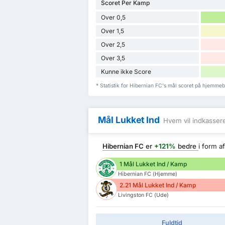
Scoret Per Kamp
Over 0,5
Over 1,5
Over 2,5
Over 3,5
Kunne ikke Score
* Statistik for Hibernian FC's mål scoret på hjemme
Mål Lukket Ind
Hvem vil indkasser
Hibernian FC
er
+121%
bedre
i form a
1 Mål Lukket Ind / Kamp
Hibernian FC (Hjemme)
2.21 Mål Lukket Ind / Kamp
Livingston FC (Ude)
Fuldtid