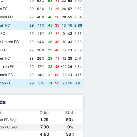
FC
29
62%
53
31
22
58
2.90
s FC
29
52%
51
25
26
57
2.62
well FC
29
48%
48
20
28
53
2.34
ian FC
29
41%
48
35
13
46
2.86
 FC
29
41%
37
37
0
42
2.55
 United FC
29
24%
36
46
-10
33
2.83
 FC
29
28%
29
46
-17
31
2.59
en FC
29
28%
29
41
-12
29
2.41
irren FC
29
17%
23
45
-22
24
2.34
nock FC
29
14%
32
60
-28
21
3.17
ton FC
29
3%
31
59
-28
14
3.10
ds
d
Odds
Stats
1.29
50
an FC Sejr
%
7.00
0
ton FC Sejr
%
4.60
36
t
%