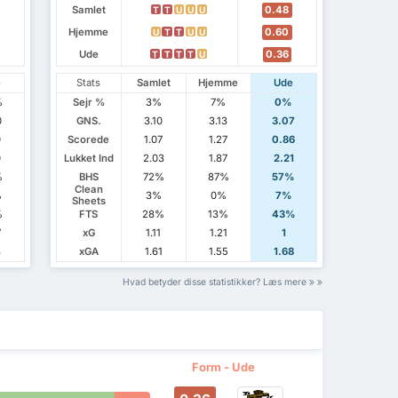
Samlet
0.48
T
T
U
U
U
Hjemme
0.60
U
T
T
U
U
Ude
0.36
T
T
T
T
U
e
Stats
Samlet
Hjemme
Ude
%
Sejr %
3%
7%
0%
0
GNS.
3.10
3.13
3.07
0
Scorede
1.07
1.27
0.86
0
Lukket Ind
2.03
1.87
2.21
%
BHS
72%
87%
57%
Clean
%
3%
0%
7%
Sheets
%
FTS
28%
13%
43%
7
xG
1.11
1.21
1
8
xGA
1.61
1.55
1.68
Hvad betyder disse statistikker? Læs mere
Form - Ude