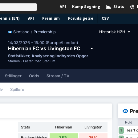
API
Kamp Søgning
Stats
ennis (EN)
API
Premium
Forudsigelse
CSV
/
Premiership
Historisk H2H
Skotland
14/03/2026 - 15:00 (Europe/London)
Hibernian FC vs Livingston FC
Statistikker, Analyser og Indbyrdes Opgør
Stadion -
Easter Road Stadium
Stillinger
Odds
Stream / TV
lv
Spillere
Pre
Hold
Stats
Hibernian
Livingston
Heart o
1
Boldbesiddelse
75%
25%