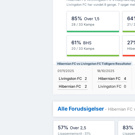
Livingston FC har vundet 8 gange. 7 opgør mel
85%
64
Over 1,5
28 / 33 Kampe
21 /
61%
27
BHS
20 / 33 Kampe
Hibe
Hibernian FC vs Livingston FC Tidligere Resultater
01/11/2025
18/10/2025
Livingston FC
2
Hibernian FC
4
Hibernian FC
2
Livingston FC
0
Alle Forudsigelser
- Hibernian FC 
57%
83%
Over 2,5
Ligagennemsnit : 51%
Ligagen