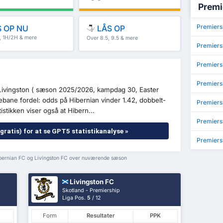
Premi
Premiersh
 OP NU
LÅS OP
5, 1H/2H & mere
Over 8.5, 9.5 & mere
Premiers
Premiers
Premiers
s Livingston ( sæson 2025/2026, kampdag 30, Easter
ane fordel: odds på Hibernian vinder 1.42, dobbelt-
Premiers
istikken viser også at Hibern...
Premiers
gratis) for at se GPT5 statistikanalyse »
Premiers
ibernian FC og Livingston FC over nuværende sæson
Livingston FC
Skotland - Premiership
Liga Pos.
5
/ 12
Form
Resultater
PPK