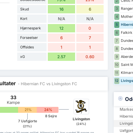
Celtic 
2
Ranger
3
Skud
16
6
Mother
4
Kort
N/A
N/A
Hibern
5
Hjørnespark
12
0
Falkirk
6
Forseelser
6
7
Dundee
7
Offsides
1
1
Dundee
8
xG
2.57
0.60
Aberde
9
Saint M
10
Kilmar
11
Livings
12
ultater
- Hibernian FC vs Livingston FC
33
Od
Kampe
Marke
21%
24%
8 Sejre
Hiberni
Livingston
7 Uafgjorte
Livings
(24%)
(21%)
Uafgjor
ør viser at 33 opgør spillet, Hibernian FC har vundet 18 gange og