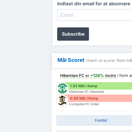
Indtast din email for at abonnere
Subscribe
Mål Scoret
Hvem vil scorer flest må
Hibernian FC
er
+124%
bedre
i form 
1.93 Mål / Kamp
Hibernian FC (Hjemme)
0.86 Mål / Kamp
Livingston FC (Ude)
Fuldtid