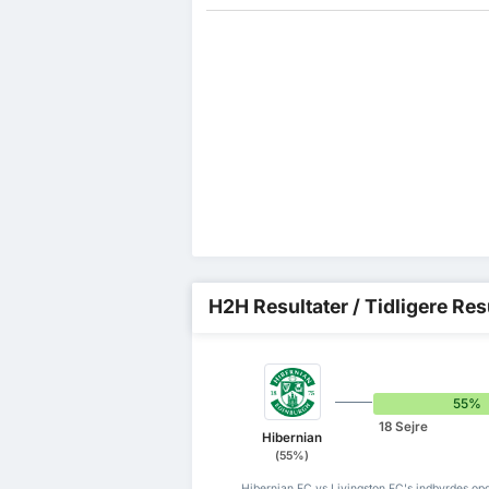
H2H Resultater / Tidligere Res
55%
18 Sejre
Hibernian
(55%)
Hibernian FC vs Livingston FC's indbyrdes opg