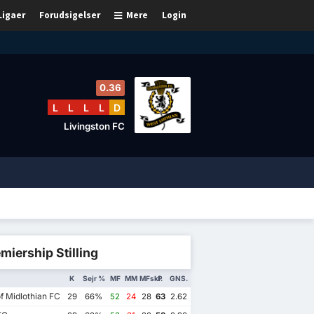
Ligaer
Forudsigelser
Mere
Login
0.36
L
L
L
L
D
Livingston FC
miership Stilling
K
Sejr %
MF
MM
MFskl.
P
GNS.
f Midlothian FC
29
66%
52
24
28
63
2.62