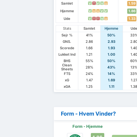
Samlet
1.59
V
T
V
V
U
Hjemme
1.86
V
U
U
V
V
Ude
1.33
V
T
T
V
U
Stats
Samlet
Hjemme
Ud
Sejr %
41%
50%
33
GNS.
2.86
2.93
2.8
Scorede
1.66
1.93
1.4
Lukket Ind
1.21
1.00
1.4
BHS
55%
50%
60
Clean
28%
43%
13
Sheets
FTS
24%
14%
33
xG
1.47
1.69
1.2
xGA
1.25
1.11
1.3
Form - Hvem Vinder?
Form - Hjemme