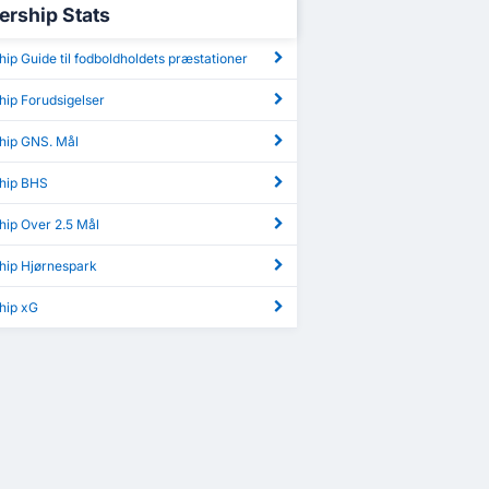
ership Stats
ip Guide til fodboldholdets præstationer
hip Forudsigelser
hip GNS. Mål
hip BHS
hip Over 2.5 Mål
hip Hjørnespark
hip xG