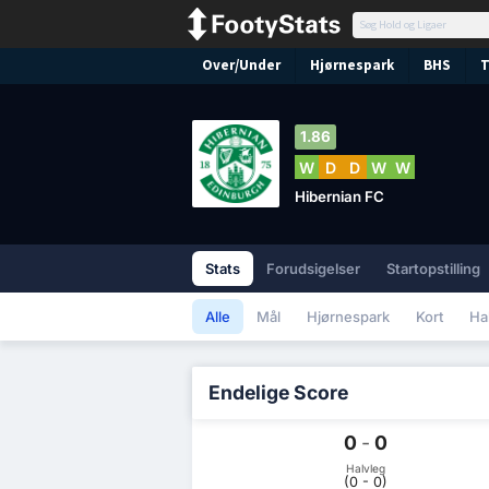
Over/Under
Hjørnespark
BHS
T
1.86
W
D
D
W
W
Hibernian FC
Stats
Forudsigelser
Startopstilling
Alle
Mål
Hjørnespark
Kort
Ha
Endelige Score
0
-
0
Halvleg
(0 - 0)