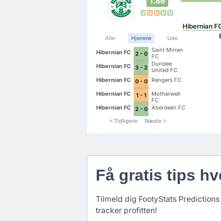
1.86
V
U
U
V
V
Hibernian F
Alle
Hjemme
Ude
Saint Mirren
Hibernian FC
2 - 0
FC
Dundee
Hibernian FC
3 - 2
United FC
Hibernian FC
Rangers FC
0 - 0
Hibernian FC
Motherwell
1 - 1
FC
Hibernian FC
Aberdeen FC
2 - 0
Tidligere
Næste
Få gratis tips hv
Tilmeld dig FootyStats Predictions 
tracker profitten!