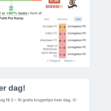
0.36
T
T
T
T
U
C
er
+417%
bedre
i form af
Point Per Kamp
Alle
Hjemme
Ude
Dundee FC
Livingston FC
2 - 2
Celtic FC
Livingston FC
2 - 1
Aberdeen FC
Livingston FC
6 - 2
Heart of
Livingston FC
1 - 0
Midlothian
FC
Saint Mirren
Livingston FC
1 - 0
FC
Tidligere
Næste
er dag!
og få 3 ~ 10 gratis brugertips hver dag. Vi