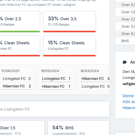
Over 0,
lem Hibernian FC og Livingston FC endte i uafgjort.
Over 1,
%
33%
Over 2,5
Over 3,5
Over 2,
 33 Kampe
11 / 33 Kampe
Over 3,
Over 4,
BHS
%
15%
Clean Sheets
Clean Sheets
rnian FC
Livingston FC
An
19/05/2024
17/08/2025
16/03/2024
09/12/20
Den 14
Livings
Livingston FC
1
Livingston FC
0
Hibernian FC
3
Livings
uafgjor
Hibernian FC
2
Hiberni
Hibernian FC
1
Livingston FC
0
Denne k
H2H st
Hiberni
vs Livingston FC
54%
Over 1,5
BHS
nemsnit : 77%
Ligagennemsnit : 51%