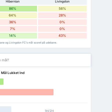
Hibernian
Livingston
86%
56%
64%
28%
36%
0%
7%
0%
14%
43%
bane og Livingston FC's mål scoret på udebane.
e mål?
f
Mål Lukket Ind
1H/2H