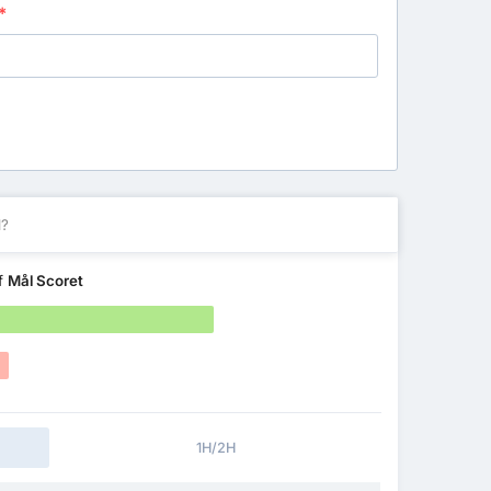
*
l?
af
Mål Scoret
1H/2H