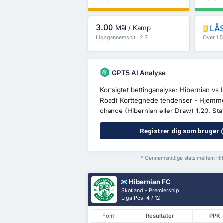
3.00
LÅS
Mål / Kamp
Ligagennemsnit : 2.7
Over 1.
GPT5 AI Analyse
Kortsigtet bettinganalyse: Hibernian v
Road) Korttegnede tendenser - Hjemmeb
chance (Hibernian eller Draw) 1.20. Stat
Registrer dig som bruger (
* Gennemsnitlige stats mellem H
Hibernian FC
Skotland - Premiership
Liga Pos.
4
/ 12
Form
Resultater
PPK