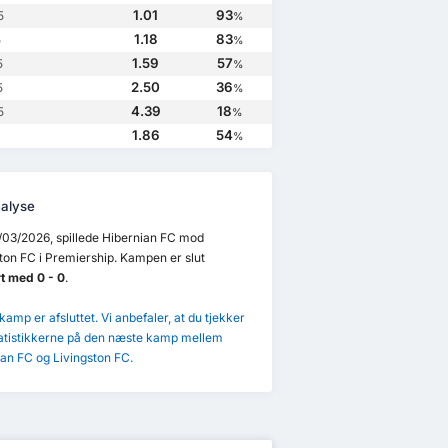
1.01
93
5
%
1.18
83
5
%
1.59
57
5
%
2.50
36
5
%
4.39
18
5
%
1.86
54
%
alyse
23
26/08/2023
04/03/2023
24/12/2022
/03/2026, spillede Hibernian FC mod
ton FC i Premiership. Kampen er slut
ton FC
0
Hibernian FC
2
Livingston FC
1
Hibernian FC
4
t med 0 - 0
.
an FC
1
Livingston FC
3
Hibernian FC
4
Livingston FC
0
amp er afsluttet. Vi anbefaler, at du tjekker
atistikkerne på den næste kamp mellem
an FC og Livingston FC.