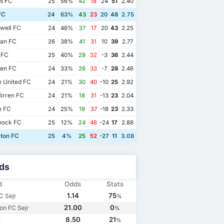
s FC
25
56%
42
18
24
51
2.40
FC
24
63%
43
23
20
48
2.75
well FC
24
46%
37
17
20
43
2.25
ian FC
26
38%
41
31
10
39
2.77
 FC
25
40%
29
32
-3
36
2.44
en FC
24
33%
26
33
-7
28
2.46
 United FC
24
21%
30
40
-10
25
2.92
irren FC
24
21%
18
31
-13
23
2.04
 FC
24
25%
19
37
-18
23
2.33
nock FC
25
12%
24
48
-24
17
2.88
ton FC
25
4%
25
52
-27
11
3.08
ds
d
Odds
Stats
1.14
75
C Sejr
%
21.00
0
ton FC Sejr
%
8.50
21
t
%