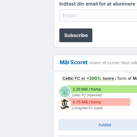
Indtast din email for at abonnere
Subscribe
Mål Scoret
Hvem vil scorer flest må
Celtic FC
er
+200%
bedre
i form af
M
2.25 Mål / Kamp
Celtic FC (Hjemme)
0.75 Mål / Kamp
Livingston FC (Ude)
Fuldtid