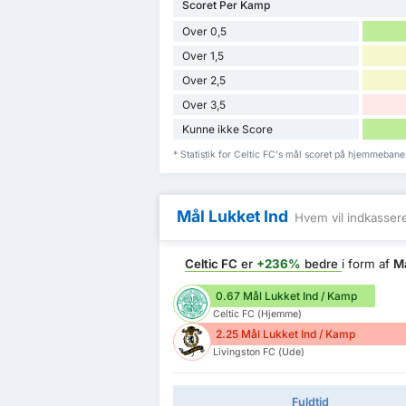
Scoret Per Kamp
Over 0,5
Over 1,5
Over 2,5
Over 3,5
Kunne ikke Score
* Statistik for Celtic FC's mål scoret på hjemmeban
Mål Lukket Ind
Hvem vil indkasser
Celtic FC
er
+236%
bedre
i form af
Må
0.67 Mål Lukket Ind / Kamp
Celtic FC (Hjemme)
2.25 Mål Lukket Ind / Kamp
Livingston FC (Ude)
Fuldtid