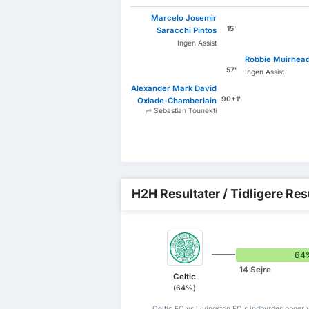
Marcelo Josemir
15'
Saracchi Pintos
Ingen Assist
Robbie Muirhea
57'
Ingen Assist
Alexander Mark David
90+1'
Oxlade-Chamberlain
Sebastian Tounekti
H2H Resultater / Tidligere Res
64
14 Sejre
Celtic
(64%)
Celtic FC vs Livingston FC's indbyrdes opgør v