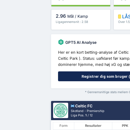
2.96
LÅS
Mål / Kamp
Ligagennemsnit : 2.58
Over 1.
GPT5 AI Analyse
Her er en kort betting-analyse af Celti
Celtic Park ). Status: uafklaret før kamp
dominerer hjemme, med høj xG og stær
Registrer dig som bruger (
* Gennemsnitlige stats mellem
Celtic FC
Skotland - Premiership
Liga Pos.
1
/ 12
Form
Resultater
PPK