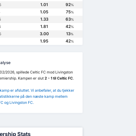
1.01
92
5
%
1.05
75
5
%
1.33
63
5
%
1.81
42
5
%
3.00
13
5
%
1.95
42
%
alyse
023
01/02/2023
21/12/2022
30/10/2022
02/2026, spillede Celtic FC mod Livingston
emiership. Kampen er slut
2 - 1 til Celtic FC
.
ton FC
0
Celtic FC
3
Celtic FC
2
Livingston FC
0
FC
3
Celtic FC
3
Livingston FC
0
Livingston FC
1
amp er afsluttet. Vi anbefaler, at du tjekker
atistikkerne på den næste kamp mellem
FC og Livingston FC.
ership Stats