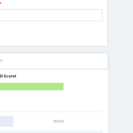
*
l?
ål Scoret
1H/2H