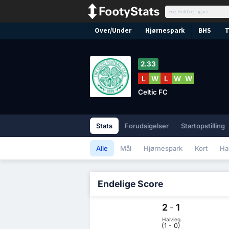
Over/Under
Hjørnespark
BHS
T
2.33
L
W
L
W
W
Celtic FC
Stats
Forudsigelser
Startopstilling
Alle
Mål
Hjørnespark
Kort
Ha
Endelige Score
2
-
1
Halvleg
(1 - 0)