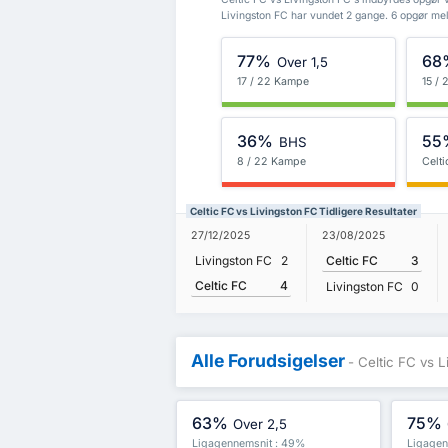
Livingston FC har vundet 2 gange. 6 opgør mel
77%
68
Over 1,5
17 / 22 Kampe
15 /
36%
55
BHS
8 / 22 Kampe
Celti
Celtic FC vs Livingston FC Tidligere Resultater
27/12/2025
23/08/2025
Livingston FC
2
Celtic FC
3
Celtic FC
4
Livingston FC
0
Alle Forudsigelser
- Celtic FC vs 
63%
75%
Over 2,5
Ligagennemsnit : 49%
Ligagen