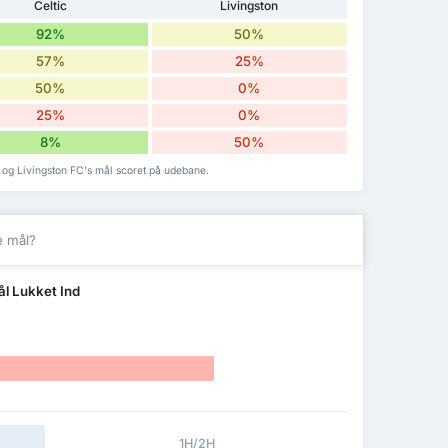
Celtic
Livingston
92%
50%
57%
25%
50%
0%
25%
0%
8%
50%
e og Livingston FC's mål scoret på udebane.
e mål?
l Lukket Ind
1H/2H