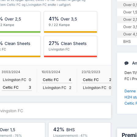
Over 0,
lem Celtic FC og Livingston FC endte i uafgjort.
Over 1,
%
41%
Over 2,5
Over 3,5
Over 2,
 22 Kampe
9 / 22 Kampe
Over 3,
Over 4,
BHS
%
27%
Clean Sheets
Clean Sheets
c FC
Livingston FC
An
31/03/2024
10/03/2024
23/12/2023
23/09/2
Den 11/
FC i Pr
Livingston FC
0
Celtic FC
4
Celtic FC
2
Livings
Celtic FC
3
Celtic 
Livingston FC
2
Livingston FC
0
Denne k
H2H st
Celtic 
Livingston FC
42%
Over 1,5
BHS
Premi
nemsnit : 76%
Ligagennemsnit : 47%