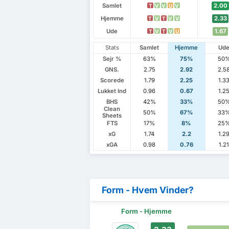
Samlet
2.00
T
V
V
U
V
Hjemme
2.33
T
V
T
V
V
Ude
1.67
T
V
T
V
U
Stats
Samlet
Hjemme
Ud
Sejr %
63%
75%
50
GNS.
2.75
2.92
2.5
Scorede
1.79
2.25
1.3
Lukket Ind
0.96
0.67
1.2
BHS
42%
33%
50
Clean
50%
67%
33
Sheets
FTS
17%
8%
25
xG
1.74
2.2
1.2
xGA
0.98
0.76
1.2
Form - Hvem Vinder?
Form - Hjemme