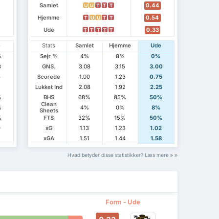
Samlet
0.44
U
U
T
T
T
Hjemme
0.54
T
U
U
T
T
Ude
0.33
T
T
T
T
T
e
Stats
Samlet
Hjemme
Ude
%
Sejr %
4%
8%
0%
8
GNS.
3.08
3.15
3.00
3
Scorede
1.00
1.23
0.75
5
Lukket Ind
2.08
1.92
2.25
%
BHS
68%
85%
50%
Clean
%
4%
0%
8%
Sheets
%
FTS
32%
15%
50%
9
xG
1.13
1.23
1.02
1
xGA
1.51
1.44
1.58
Hvad betyder disse statistikker? Læs mere
Form - Ude