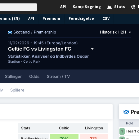
API
Kamp Søgning
Stats
ennis (EN)
API
Premium
Forudsigelse
CSV
/
Premiership
Historisk H2H
Skotland
11/02/2026 - 19:45 (Europe/London)
Celtic FC vs Livingston FC
Statistikker, Analyser og Indbyrdes Opgør
Stadion -
Celtic Park
Stillinger
Odds
Stream / TV
lv
Spillere
Pre
Hold
Stats
Celtic
Livingston
Heart o
1
Boldbesiddelse
79%
21%