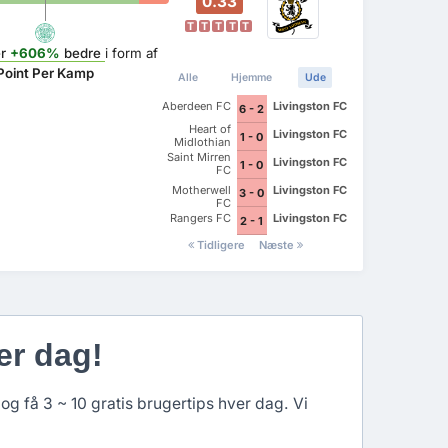
0.33
T
T
T
T
T
r
+606%
bedre
i form af
Point Per Kamp
Alle
Hjemme
Ude
Aberdeen FC
Livingston FC
6 - 2
Heart of
Livingston FC
1 - 0
Midlothian
FC
Saint Mirren
Livingston FC
1 - 0
FC
Motherwell
Livingston FC
3 - 0
FC
Rangers FC
Livingston FC
2 - 1
Tidligere
Næste
er dag!
og få 3 ~ 10 gratis brugertips hver dag. Vi