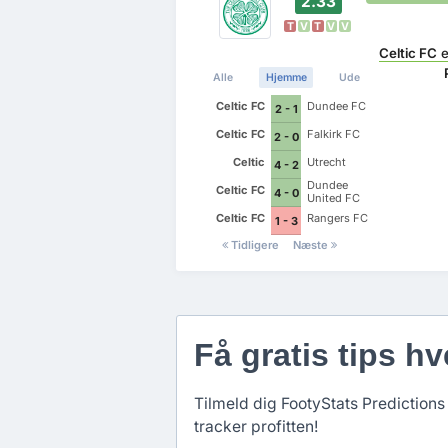
2.33
T
V
T
V
V
Celtic FC
e
Alle
Hjemme
Ude
Celtic FC
Dundee FC
2 - 1
Celtic FC
Falkirk FC
2 - 0
Celtic
Utrecht
4 - 2
Dundee
Celtic FC
4 - 0
United FC
Celtic FC
Rangers FC
1 - 3
Tidligere
Næste
Få gratis tips hv
Tilmeld dig FootyStats Predictions 
tracker profitten!