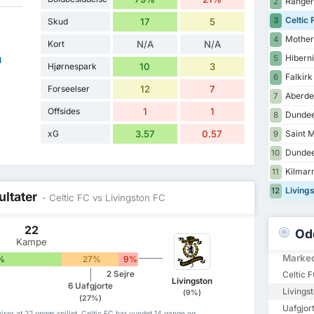
Ranger
2
Celtic 
3
Skud
17
5
Mother
4
Kort
N/A
N/A
Hibern
5
d
Hjørnespark
10
3
Falkirk
6
Forseelser
12
7
Aberde
7
Offsides
1
1
Dundee
8
xG
3.57
0.57
Saint M
9
Dundee
10
Kilmar
11
Livings
12
ultater
- Celtic FC vs Livingston FC
22
Od
Kampe
Marke
%
27%
9%
2 Sejre
Celtic F
Livingston
6 Uafgjorte
Livings
(9%)
(27%)
Uafgjor
iser at 22 opgør spillet, Celtic FC har vundet 14 gange og