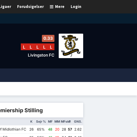
Ligaer
Forudsigelser
Mere
Login
0.33
L
L
L
L
L
Livingston FC
miership Stilling
K
Sejr %
MF
MM
MFskl.
P
GNS.
f Midlothian FC
26
65%
48
20
28
57
2.62