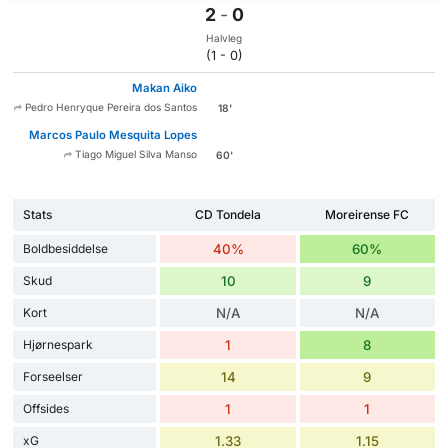
2
-
0
Halvleg
(1 - 0)
Makan Aiko
Pedro Henryque Pereira dos Santos
18'
Marcos Paulo Mesquita Lopes
Tiago Miguel Silva Manso
60'
Stats
CD Tondela
Moreirense FC
Boldbesiddelse
40%
60%
Skud
10
9
Kort
N/A
N/A
Hjørnespark
1
8
Forseelser
14
9
Offsides
1
1
xG
1.33
1.15