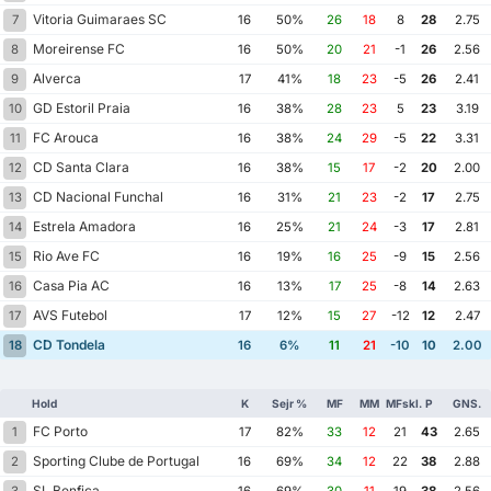
Vitoria Guimaraes SC
7
16
50%
26
18
8
28
2.75
Moreirense FC
8
16
50%
20
21
-1
26
2.56
Alverca
9
17
41%
18
23
-5
26
2.41
GD Estoril Praia
10
16
38%
28
23
5
23
3.19
FC Arouca
11
16
38%
24
29
-5
22
3.31
CD Santa Clara
12
16
38%
15
17
-2
20
2.00
CD Nacional Funchal
13
16
31%
21
23
-2
17
2.75
Estrela Amadora
14
16
25%
21
24
-3
17
2.81
Rio Ave FC
15
16
19%
16
25
-9
15
2.56
Casa Pia AC
16
16
13%
17
25
-8
14
2.63
AVS Futebol
17
17
12%
15
27
-12
12
2.47
CD Tondela
18
16
6%
11
21
-10
10
2.00
Hold
K
Sejr %
MF
MM
MFskl.
P
GNS.
FC Porto
1
17
82%
33
12
21
43
2.65
Sporting Clube de Portugal
2
16
69%
34
12
22
38
2.88
SL Benfica