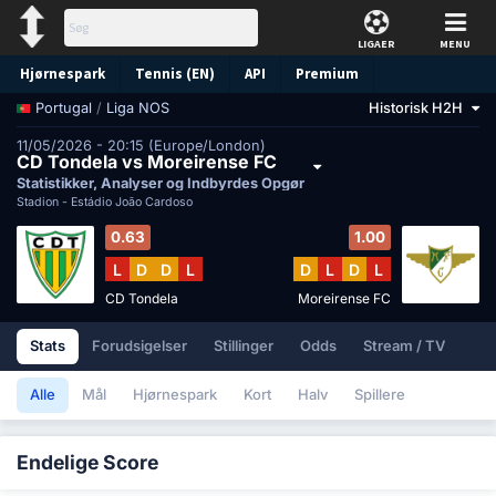
LIGAER
MENU
Hjørnespark
Tennis (EN)
API
Premium
/
Liga NOS
Historisk H2H
Portugal
Forudsigelse
11/05/2026 - 20:15 (Europe/London)
CD Tondela vs Moreirense FC
Statistikker, Analyser og Indbyrdes Opgør
Stadion -
Estádio João Cardoso
0.63
1.00
L
D
D
L
D
L
D
L
CD Tondela
Moreirense FC
Stats
Forudsigelser
Stillinger
Odds
Stream / TV
Alle
Mål
Hjørnespark
Kort
Halv
Spillere
Endelige Score