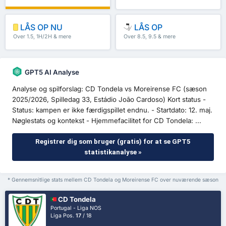
LÅS OP NU
LÅS OP
Over 1.5, 1H/2H & mere
Over 8.5, 9.5 & mere
GPT5 AI Analyse
Analyse og spilforslag: CD Tondela vs Moreirense FC (sæson
2025/2026, Spilledag 33, Estádio João Cardoso) Kort status -
Status: kampen er ikke færdigspillet endnu. - Startdato: 12. maj.
Nøglestats og kontekst - Hjemmefacilitet for CD Tondela: ...
Registrer dig som bruger (gratis) for at se GPT5
statistikanalyse »
* Gennemsnitlige stats mellem CD Tondela og Moreirense FC over nuværende sæson
CD Tondela
Portugal - Liga NOS
Liga Pos.
17
/ 18