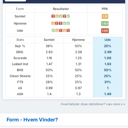
Form
Resultater
PPK
Samlet
T
U
V
T
V
1.31
Hjemme
U
T
T
V
V
1.63
Ude
V
U
T
U
T
1.00
Stats
Samlet
Hjemme
Ude
Sejr %
38%
50%
25%
GNS.
2.63
2.56
2.69
Scorede
1.16
1.25
1.06
Lukket Ind
1.47
1.31
1.63
BHS
50%
50%
50%
Clean Sheets
25%
25%
25%
FTS
28%
25%
31%
xG
0.99
0.97
1
xGA
1.4
1.3
1.49
Hvad betyder disse statistikker? Læs mere
Form - Hvem Vinder?