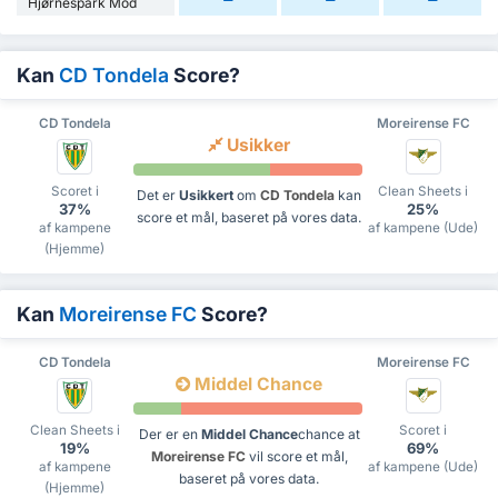
Hjørnespark Mod
Kan
CD Tondela
Score?
CD Tondela
Moreirense FC
Usikker
Scoret i
Clean Sheets i
Det er
Usikkert
om
CD Tondela
kan
37%
25%
score et mål, baseret på vores data.
af kampene
af kampene (Ude)
(Hjemme)
Kan
Moreirense FC
Score?
CD Tondela
Moreirense FC
Middel Chance
Clean Sheets i
Scoret i
Der er en
Middel Chance
chance at
19%
69%
Moreirense FC
vil score et mål,
af kampene
af kampene (Ude)
baseret på vores data.
(Hjemme)