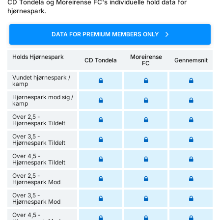
CD Tondela og Moreirense FC's individuelle hold data for
hjørnespark.
DATA FOR PREMIUM MEMBERS ONLY
Holds Hjørnespark
Moreirense
CD Tondela
Gennemsnit
FC
Vundet hjørnespark /
kamp
Hjørnespark mod sig /
kamp
Over 2,5 -
Hjørnespark Tildelt
Over 3,5 -
Hjørnespark Tildelt
Over 4,5 -
Hjørnespark Tildelt
Over 2,5 -
Hjørnespark Mod
Over 3,5 -
Hjørnespark Mod
Over 4,5 -