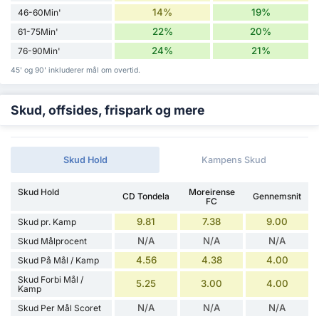
14%
19%
46-60Min'
22%
20%
61-75Min'
24%
21%
76-90Min'
45' og 90' inkluderer mål om overtid.
Skud, offsides, frispark og mere
Skud Hold
Kampens Skud
Skud Hold
Moreirense
CD Tondela
Gennemsnit
FC
9.81
7.38
9.00
Skud pr. Kamp
N/A
N/A
N/A
Skud Målprocent
4.56
4.38
4.00
Skud På Mål / Kamp
Skud Forbi Mål /
5.25
3.00
4.00
Kamp
N/A
N/A
N/A
Skud Per Mål Scoret