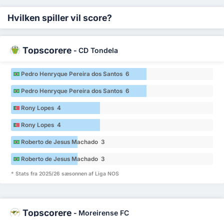
Hvilken spiller vil score?
Topscorere
-
CD Tondela
Pedro Henryque Pereira dos Santos 6
Pedro Henryque Pereira dos Santos 6
Rony Lopes 4
Rony Lopes 4
Roberto de Jesus Machado 3
Roberto de Jesus Machado 3
* Stats fra 2025/26 sæsonnen af Liga NOS
Topscorere
-
Moreirense FC