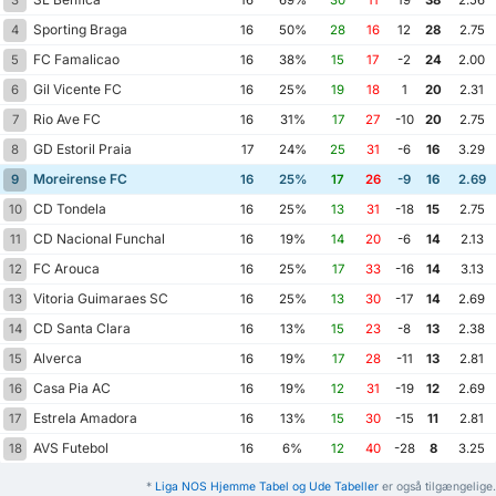
3
16
69%
30
11
19
38
2.56
Sporting Braga
4
16
50%
28
16
12
28
2.75
FC Famalicao
5
16
38%
15
17
-2
24
2.00
Gil Vicente FC
6
16
25%
19
18
1
20
2.31
Rio Ave FC
7
16
31%
17
27
-10
20
2.75
GD Estoril Praia
8
17
24%
25
31
-6
16
3.29
Moreirense FC
9
16
25%
17
26
-9
16
2.69
CD Tondela
10
16
25%
13
31
-18
15
2.75
CD Nacional Funchal
11
16
19%
14
20
-6
14
2.13
FC Arouca
12
16
25%
17
33
-16
14
3.13
Vitoria Guimaraes SC
13
16
25%
13
30
-17
14
2.69
CD Santa Clara
14
16
13%
15
23
-8
13
2.38
Alverca
15
16
19%
17
28
-11
13
2.81
Casa Pia AC
16
16
19%
12
31
-19
12
2.69
Estrela Amadora
17
16
13%
15
30
-15
11
2.81
AVS Futebol
18
16
6%
12
40
-28
8
3.25
*
Liga NOS Hjemme Tabel og Ude Tabeller
er også tilgængelige.