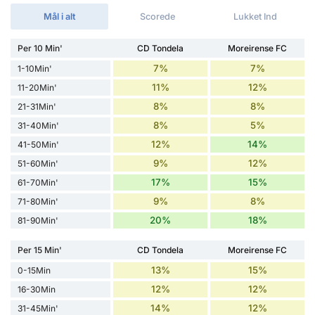
Mål i alt
Scorede
Lukket Ind
Per 10 Min'
CD Tondela
Moreirense FC
7%
7%
1-10Min'
11%
12%
11-20Min'
8%
8%
21-31Min'
8%
5%
31-40Min'
12%
14%
41-50Min'
9%
12%
51-60Min'
17%
15%
61-70Min'
9%
8%
71-80Min'
20%
18%
81-90Min'
Per 15 Min'
CD Tondela
Moreirense FC
13%
15%
0-15Min
12%
12%
16-30Min
14%
12%
31-45Min'