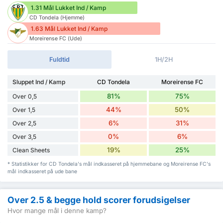
1.31 Mål Lukket Ind / Kamp
CD Tondela (Hjemme)
1.63 Mål Lukket Ind / Kamp
Moreirense FC (Ude)
Fuldtid
1H/2H
Sluppet Ind / Kamp
CD Tondela
Moreirense FC
81%
75%
Over 0,5
44%
50%
Over 1,5
6%
31%
Over 2,5
0%
6%
Over 3,5
19%
25%
Clean Sheets
* Statistikker for CD Tondela's mål indkasseret på hjemmebane og Moreirense FC's
mål indkasseret på ude bane
Over 2.5 & begge hold scorer forudsigelser
Hvor mange mål i denne kamp?