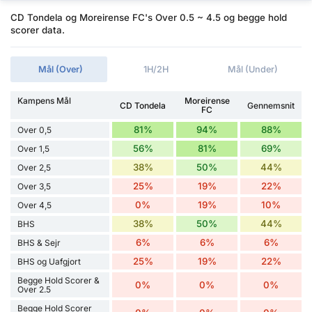
CD Tondela og Moreirense FC's Over 0.5 ~ 4.5 og begge hold
scorer data.
Mål (Over)
1H/2H
Mål (Under)
Kampens Mål
Moreirense
CD Tondela
Gennemsnit
FC
81%
94%
88%
Over 0,5
56%
81%
69%
Over 1,5
38%
50%
44%
Over 2,5
25%
19%
22%
Over 3,5
0%
19%
10%
Over 4,5
38%
50%
44%
BHS
6%
6%
6%
BHS & Sejr
25%
19%
22%
BHS og Uafgjort
Begge Hold Scorer &
0%
0%
0%
Over 2.5
Begge Hold Scorer