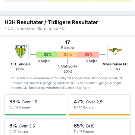
H2H Resultater / Tidligere Resultater
- CD Tondela vs Moreirense FC
17
Kampe
35%
30%
35%
6 Sejre
6 Sejre
CD Tondela
Moreirense FC
5 Uafgjorte
(35%)
(35%)
(30%)
CD Tondela vs Moreirense FC's indbyrdes opgør viser at 17 opgør spillet, CD
Tondela har vundet 6 gange og Moreirense FC har vundet 6 gange. 5 opgør
mellem CD Tondela og Moreirense FC endte i uafgjort.
88%
47%
Over 1,5
Over 2,5
15 / 17 Kampe
8 / 17 Kampe
6%
65%
Over 3,5
BHS
1 / 17 Kampe
11 / 17 Kampe