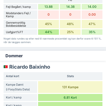
13.88
14.38
14.00
Fejl Begået / kamp
Modstanders Fejl /
0
0
0.00
Kamp
Gennemsnitlig
45%
48%
47%
Boldbesiddelse
44%
25%
35%
Uafgjort%FT
Noget data rundes op eller ned til nærmeste procentdel og kan derfor svare til 101 %,
når de lægges sammen.
Dommer
Ricardo Baixinho
Antal kort
Stats
Kampe Dømt
131 Kampe
(i FooyStats Data)
Kort / kamp
6.81 Kort
Kort / kamp