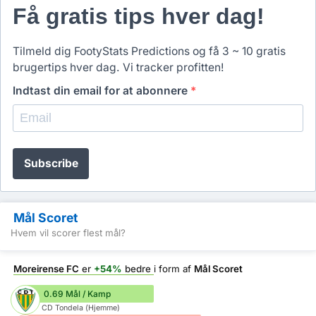
Få gratis tips hver dag!
Tilmeld dig FootyStats Predictions og få 3 ~ 10 gratis
brugertips hver dag. Vi tracker profitten!
Indtast din email for at abonnere
*
Subscribe
Mål Scoret
Hvem vil scorer flest mål?
Moreirense FC
er
+54%
bedre
i form af
Mål Scoret
0.69 Mål / Kamp
CD Tondela (Hjemme)