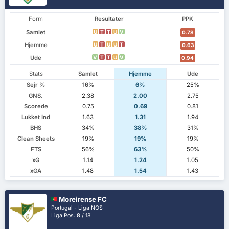
Form
Resultater
PPK
Samlet
U
T
T
U
V
0.78
Hjemme
U
T
U
U
T
0.63
Ude
V
T
T
U
V
0.94
Stats
Samlet
Hjemme
Ude
Sejr %
16%
6%
25%
GNS.
2.38
2.00
2.75
Scorede
0.75
0.69
0.81
Lukket Ind
1.63
1.31
1.94
BHS
34%
38%
31%
Clean Sheets
19%
19%
19%
FTS
56%
63%
50%
xG
1.14
1.24
1.05
xGA
1.48
1.54
1.43
Moreirense FC
Portugal - Liga NOS
Liga Pos.
8
/ 18