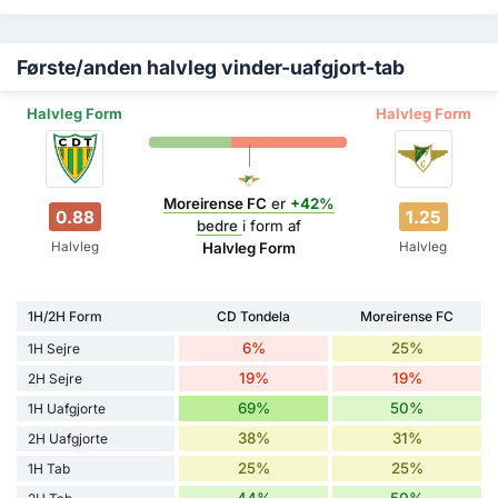
Første/anden halvleg vinder-uafgjort-tab
Halvleg Form
Halvleg Form
Moreirense FC
er
+42%
0.88
1.25
bedre
i form af
Halvleg
Halvleg
Halvleg Form
1H/2H Form
CD Tondela
Moreirense FC
6%
25%
1H Sejre
19%
19%
2H Sejre
69%
50%
1H Uafgjorte
38%
31%
2H Uafgjorte
25%
25%
1H Tab
44%
50%