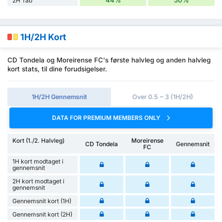
2H Tab
1H/2H Kort
CD Tondela og Moreirense FC's første halvleg og anden halvleg
kort stats, til dine forudsigelser.
1H/2H Gennemsnit
Over 0.5 ~ 3 (1H/2H)
DATA FOR PREMIUM MEMBERS ONLY
Kort (1./2. Halvleg)
Moreirense
CD Tondela
Gennemsnit
FC
1H kort modtaget i
gennemsnit
2H kort modtaget i
gennemsnit
Gennemsnit kort (1H)
Gennemsnit kort (2H)