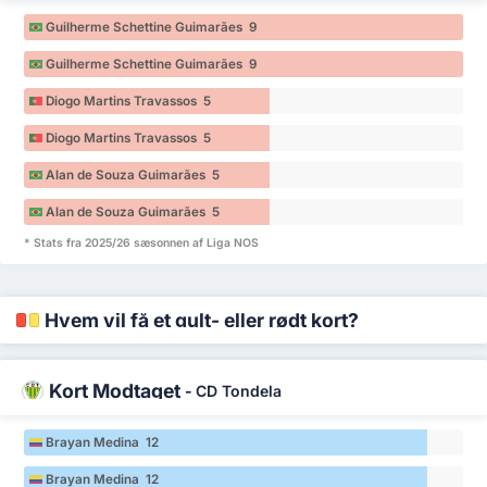
Guilherme Schettine Guimarães 9
Guilherme Schettine Guimarães 9
Diogo Martins Travassos 5
Diogo Martins Travassos 5
Alan de Souza Guimarães 5
Alan de Souza Guimarães 5
* Stats fra 2025/26 sæsonnen af Liga NOS
Hvem vil få et gult- eller rødt kort?
Kort Modtaget
-
CD Tondela
Brayan Medina 12
Brayan Medina 12