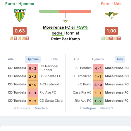
Form - Hjemme
Form - Ude
Moreirense FC
er
+59%
0.63
1.00
bedre
i form af
U
T
U
U
T
V
U
T
U
T
Point Per Kamp
Alle
Hjemme
Ude
Alle
Hjemme
Ude
CD Nacional
CD Tondela
SL Benfica
Moreirense FC
0 - 2
4 - 1
Funchal
CD Tondela
Gil Vicente FC
FC Famalicao
Moreirense FC
2 - 2
1 - 1
CD Tondela
AVS Futebol
FC Porto
Moreirense FC
0 - 0
3 - 0
CD Tondela
Rio Ave FC
Casa Pia AC
Moreirense FC
0 - 1
1 - 1
CD Tondela
CD Santa Clara
Rio Ave FC
Moreirense FC
2 - 2
1 - 2
Tidligere
Næste
Tidligere
Næste