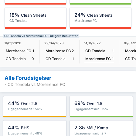
18%
24%
Clean Sheets
Clean Sheets
CD Tondela
Moreirense FC
CD Tondela vs Moreirense FC Tidligere Resultater
14/11/2022
11/01/2026
29/04/2023
16/04/
CD Tondela
1
Moreirense FC
1
Moreirense FC
2
Morei
Moreirense FC
1
CD Tondela
0
CD Tondela
1
CD To
Alle Forudsigelser
- CD Tondela vs Moreirense FC
44%
69%
Over 2,5
Over 1,5
Ligagennemsnit : 54%
Ligagennemsnit : 75%
44%
2.35
BHS
Mål / Kamp
Ligagennemsnit : 48%
Ligagennemsnit : 2.7