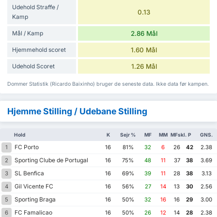
Udehold Straffe /
0.13
Kamp
Mål / Kamp
2.86 Mål
Hjemmehold scoret
1.60 Mål
Udehold Scoret
1.26 Mål
Dommer Statistik (Ricardo Baixinho) bruger de seneste data. Ikke data før kampen.
Hjemme Stilling / Udebane Stilling
Hold
K
Sejr %
MF
MM
MFskl.
P
GNS.
FC Porto
1
16
81%
32
6
26
42
2.38
Sporting Clube de Portugal
2
16
75%
48
11
37
38
3.69
SL Benfica
3
16
69%
39
11
28
38
3.13
Gil Vicente FC
4
16
56%
27
14
13
30
2.56
Sporting Braga
5
16
50%
32
16
16
29
3.00
FC Famalicao
6
16
50%
26
12
14
28
2.38