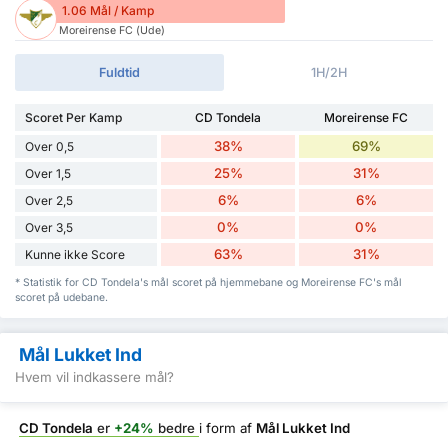
1.06 Mål / Kamp
Moreirense FC (Ude)
Fuldtid
1H/2H
Scoret Per Kamp
CD Tondela
Moreirense FC
38%
69%
Over 0,5
25%
31%
Over 1,5
6%
6%
Over 2,5
0%
0%
Over 3,5
63%
31%
Kunne ikke Score
* Statistik for CD Tondela's mål scoret på hjemmebane og Moreirense FC's mål
scoret på udebane.
Mål Lukket Ind
Hvem vil indkassere mål?
CD Tondela
er
+24%
bedre
i form af
Mål Lukket Ind