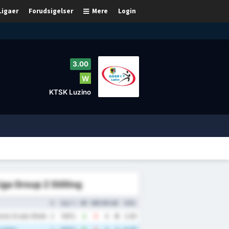
Ligaer
Forudsigelser
Mere
Login
3.00
W
KTSK Luzino
iga Group 2 Stilling
K
Sejr %
MF
MM
MFskl.
P
GNS.
nia Sroda Wielkopolska
2
100%
4
0
4
6
2.00