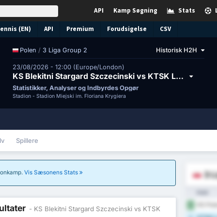
API
Kamp Søgning
Stats
ennis (EN)
API
Premium
Forudsigelse
CSV
/
3 Liga Group 2
Historisk H2H
Polen
23/08/2026 - 12:00 (Europe/London)
KS Blekitni Stargard Szczecinski vs KTSK Luzino
Statistikker, Analyser og Indbyrdes Opgør
Stadion -
Stadion Miejski im. Floriana Krygiera
lv
Spillere
sæsonkamp.
Vis Sæsonens Stats
3 L
Hold
KS Polo
1
ultater
- KS Blekitni Stargard Szczecinski vs KTSK