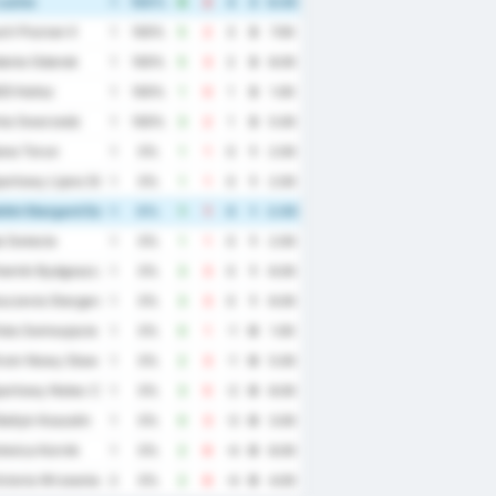
uzino
1
100%
6
2
4
3
8.00
h Poznan II
1
100%
5
2
3
3
7.00
ania Gdansk
1
100%
5
3
2
3
8.00
5 Kalisz
1
100%
1
0
1
3
1.00
ia Swarzedz
1
100%
3
2
1
3
5.00
ana Torun
1
0%
1
1
0
1
2.00
portowy Lipno Steszew
1
0%
1
1
0
1
2.00
itni Stargard Szczecinski
1
0%
1
1
0
1
2.00
 Swiecie
1
0%
1
1
0
1
2.00
emik Bydgoszcz
1
0%
3
3
0
1
6.00
czevia Stargard
1
0%
3
3
0
1
6.00
ta Swinoujscie
1
0%
0
1
-1
0
1.00
rom Nowy Staw
1
0%
2
3
-1
0
5.00
portowy Notec Czarnkow
1
0%
3
5
-2
0
8.00
ltyk Koszalin
1
0%
0
3
-3
0
3.00
twica Kornik
1
0%
2
6
-4
0
8.00
ctoria Wrzesnia
2
0%
2
6
-4
0
4.00