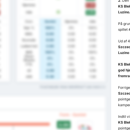
2
. Den
Hjemme
0.00
KS Ble
Luzino
Ude
3.00
V
e
Stats
Samlet
Hjemme
Ude
På grun
Sejr %
100%
0%
100%
spillet
0
GNS.
8.00
0.00
8.00
0
Scorede
6.00
0.00
6.00
Ud af 4
0
Lukket Ind
2.00
0.00
2.00
Szczec
BHS
100%
0%
100%
Luzino
Clean
0%
0%
0%
Sheets
KS Ble
FTS
0%
0%
0%
god h
0
xG
2.06
0.00
3.06
fremr
0
xGA
0.34
0.00
1.34
Hvad betyder disse statistikker? Læs mere
Forrig
Szczec
pointg
kampe
Form - Samlet
Indtil 
KS Ble
3.00
pointg