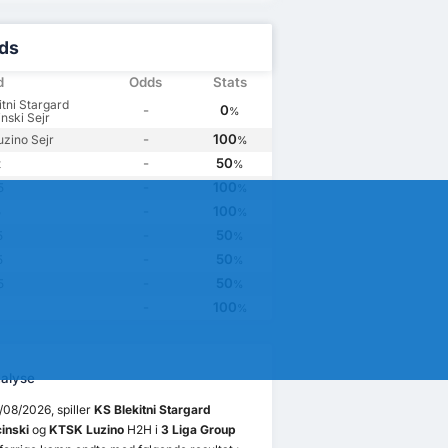
ds
d
Odds
Stats
itni Stargard
-
0
%
nski Sejr
-
100
zino Sejr
%
-
50
t
%
-
100
5
%
-
100
5
%
-
50
5
%
-
50
5
%
-
50
5
%
-
100
%
alyse
08/2026, spiller
KS Blekitni Stargard
inski
og
KTSK Luzino
H2H i
3 Liga Group