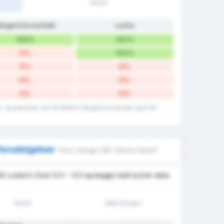
1H/2H
targard Szczeciński
Luzino
100%
100%
0%
100%
0%
0%
0%
0%
0%
0%
e- og udekampe, som KS Blekitni Stargard Szczecinski og KTSK
forudsigelser
Hvor mange mål i denne kamp?
K Luzino's Over 0.5 ~ 4.5 og begge hold scorer data.
1H/2H
Mål (Under)