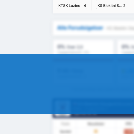
KTSK Luzino
4
KS Blekitni Stargard Szczecinski
2
Alle Forudsigelser
- KS Blekitni S
0%
0%
Over 2,5
O
Ligagennemsnit : 0%
Ligagen
0
LÅS
Mål / Kamp
Ligagennemsnit : 0
Over 1.
* Gennemsnitlige stats mellem KS Blekitn
KS Blekitni Stargard Szczecinski
Polen - 3 Liga Group 2
Liga Pos.
0
/ 18
Form
Resultater
PPK
Samlet
1.00
U