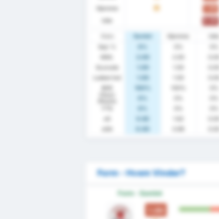
Hjemme
1.00
U
Ude
0.00
Stats
Samlet
Hjemme
Ud
Sejr %
0%
0%
0%
GNS.
2.00
2.00
0.0
Scorede
1.00
1.00
0.0
Lukket Ind
1.00
1.00
0.0
BHS
100%
100%
0%
Clean
0%
0%
0%
Sheets
FTS
0%
0%
0%
xG
0.62
1.62
0.0
xGA
0.00
0.99
0.0
Form - Hvem Vinder?
Form - Samlet
1.00