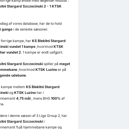
 forrige kamp endte med følgende resultat :
kitni Stargard Szczecinski 2 - 1 KTSK
.
dlag af vores database, har de to hold
4 gange
i de seneste sæsoner.
 forrige kampe, har
KS Blekitni Stargard
inski vundet 1 kampe
,hvorimod
KTSK
 har vundet 2
. 1 kampe er endt uafgjort.
kitni Stargard Szczecinski
spiller på
meget
jemmebane
,hvorimod
KTSK Luzino
er på
agende udebane
.
e kampe mellem
KS Blekitni Stargard
inski
og
KTSK Luzino
har i
ennemsnit
4.75 mål
, mens BHS
100%
af
ne.
videre i denne sæson af 3 Liga Group 2, har
kitni Stargard Szczecinski
i
ennemsnit
1
på hjemmebane kampe og