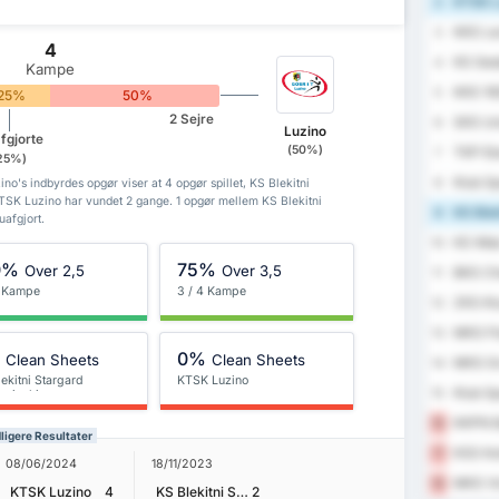
KTSK L
2
KKS Lec
3
4
KS Ged
4
Kampe
KKS 192
5
25%
50%
2 Sejre
SKS Un
6
Luzino
fgjorte
(50%)
TKP El
7
25%)
Klub S
8
o's indbyrdes opgør viser at 4 opgør spillet, KS Blekitni
TSK Luzino har vundet 2 gange. 1 opgør mellem KS Blekitni
KS Blek
9
afgjort.
KS Wda
10
0%
75%
Over 2,5
Over 3,5
BKS Ch
11
4 Kampe
3 / 4 Kampe
ZKS Klu
12
MKS Flo
13
%
0%
Clean Sheets
Clean Sheets
MKS G
14
ekitni Stargard
KTSK Luzino
Klub S
15
ecinski
KKPN Ba
16
ligere Resultater
KSS Ko
17
08/06/2024
18/11/2023
MKS Vi
18
KTSK Luzino
4
KS Blekitni Stargard Szczecinski
2