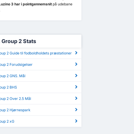
uzino 3 har i pointgennemsnit
på udebane
.
a Group 2 Stats
oup 2 Guide til fodboldholdets præstationer
oup 2 Forudsigelser
roup 2 GNS. Mål
roup 2 BHS
oup 2 Over 2.5 Mål
roup 2 Hjørnespark
roup 2 xG