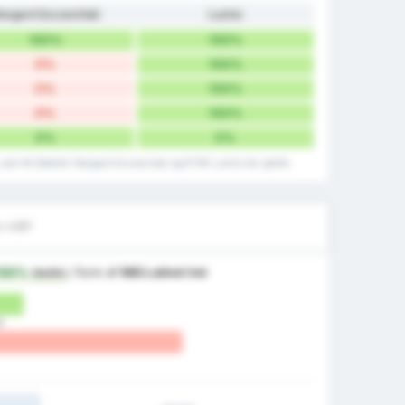
targard Szczeciński
Luzino
100%
100%
0%
100%
0%
100%
0%
100%
0%
0%
som KS Blekitni Stargard Szczecinski og KTSK Luzino har spillet.
e mål?
100%
bedre
i form af
Mål Lukket Ind
)