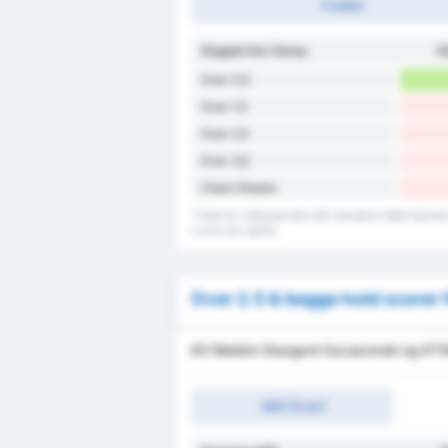
Fuldtid
Sluppet Ind / Kamp
S
Over 0,5
Over 1,5
Over 2,5
Over 3,5
Clean Sheets
* Data for indkasserede mål inkluderer både hjemm
Luzino har spillet.
Over 2.5 & begge hold scorer 
KS Blekitni Stargard Szczecinski og KTS
Mål (Over)