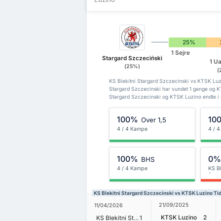
25%
1 Sejre
Stargard Szczeciński
1 Ua
(25%)
(
KS Blekitni Stargard Szczecinski vs KTSK Luzin
Stargard Szczecinski har vundet 1 gange og K
Stargard Szczecinski og KTSK Luzino endte i u
100%
10
Over 1,5
4 / 4 Kampe
4 / 
100%
0
BHS
4 / 4 Kampe
KS Bl
Szcz
KS Blekitni Stargard Szczecinski vs KTSK Luzino Tid
21/09/2025
11/04/2026
KTSK Luzino
2
KS Blekitni Stargard Szczecinski
1