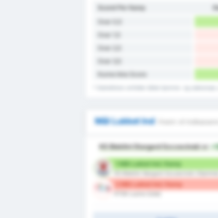
Scoret Per Kamp
S
Over 0,5
Over 1,5
Over 2,5
Over 3,5
Kunne ikke Score
* Statistikken omfatter både hjemme- og udekampe, 
Mål Lukket Ind
Hvem vil indkasser
KS Blekitni Stargard Szczecinski
er
+
1 Mål Lukket Ind / Kamp
KS Blekitni Stargard Szczecinski (Hjemme
2 Mål Lukket Ind / Kamp
KTSK Luzino (Ude)