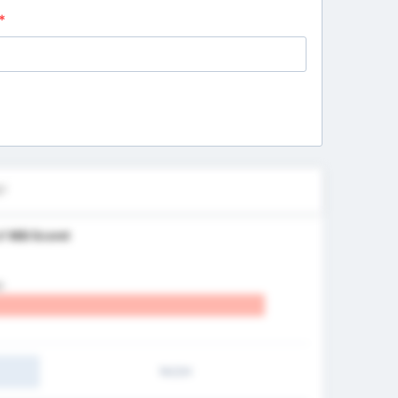
*
l?
af
Mål Scoret
)
1H/2H