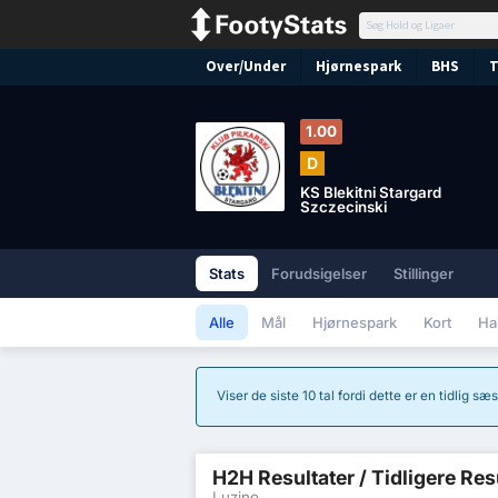
Over/Under
Hjørnespark
BHS
T
1.00
D
KS Blekitni Stargard
Szczecinski
Stats
Forudsigelser
Stillinger
Alle
Mål
Hjørnespark
Kort
Ha
Viser de siste 10 tal fordi dette er en tidlig 
H2H Resultater / Tidligere Res
Luzino