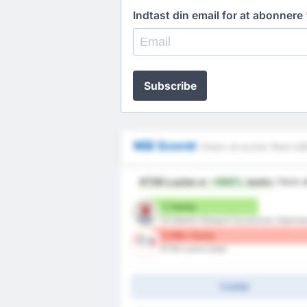
Indtast din email for at abonnere
Subscribe
Mål Scoret
Hvem vil scorer flest må
KTSK Luzino
er
+500%
bedre
i form 
1 / kamp
KS Blekitni Stargard Szczecinski (Hjemme
6 Mål / Kamp
KTSK Luzino (Ude)
Fuldtid