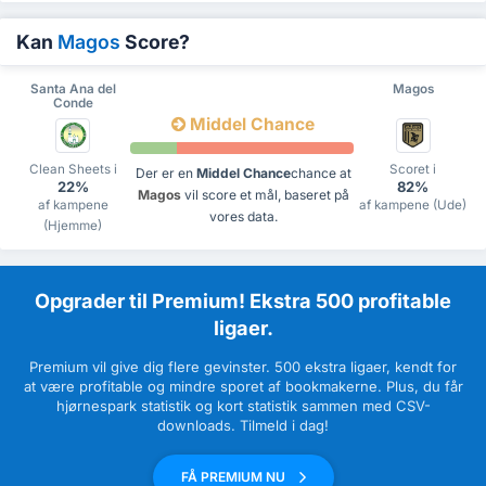
Kan
Magos
Score?
Santa Ana del
Magos
Conde
Middel Chance
Clean Sheets i
Scoret i
Der er en
Middel Chance
chance at
22%
82%
Magos
vil score et mål, baseret på
af kampene
af kampene (Ude)
vores data.
(Hjemme)
Opgrader til Premium! Ekstra 500 profitable
ligaer.
Premium vil give dig flere gevinster. 500 ekstra ligaer, kendt for
at være profitable og mindre sporet af bookmakerne. Plus, du får
hjørnespark statistik og kort statistik sammen med CSV-
downloads. Tilmeld i dag!
FÅ PREMIUM NU