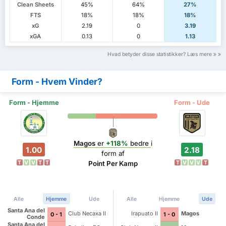
Clean Sheets
45%
64%
27%
FTS
18%
18%
18%
xG
2.19
0
3.19
xGA
0.13
0
1.13
Hvad betyder disse statistikker? Læs mere
Form - Hvem Vinder?
Form - Hjemme
Form - Ude
Magos
er
+118%
bedre
i
1.00
2.18
form af
T
V
V
T
T
T
V
V
V
T
Point Per Kamp
Alle
Hjemme
Ude
Alle
Hjemme
Ude
Santa Ana del
Club Necaxa II
Irapuato II
Magos
0 - 1
1 - 0
Conde
Santa Ana del