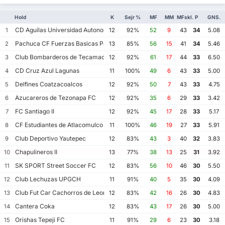
Hold
K
Sejr %
MF
MM
MFskl.
P
GNS.
CD Aguilas Universidad Autonoma de Guerrero
1
12
92%
52
9
43
34
5.08
Pachuca CF Fuerzas Basicas Pachuca CF III
2
13
85%
56
15
41
34
5.46
Club Bombarderos de Tecamac
3
12
92%
61
17
44
33
6.50
CD Cruz Azul Lagunas
4
11
100%
49
6
43
33
5.00
Delfines Coatzacoalcos
5
12
92%
50
7
43
33
4.75
Azucareros de Tezonapa FC
6
12
92%
35
6
29
33
3.42
FC Santiago II
7
12
92%
45
17
28
33
5.17
CF Estudiantes de Atlacomulco
8
11
100%
46
19
27
33
5.91
Club Deportivo Yautepec
9
12
83%
43
3
40
32
3.83
Chapulineros II
10
13
77%
38
13
25
31
3.92
SK SPORT Street Soccer FC
11
12
83%
56
10
46
30
5.50
Club Lechuzas UPGCH
12
11
91%
40
5
35
30
4.09
Club Fut Car Cachorros de Leon
13
12
83%
42
16
26
30
4.83
Cantera Coka
14
12
83%
43
17
26
30
5.00
Orishas Tepeji FC
15
11
91%
29
6
23
30
3.18