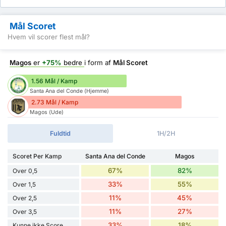
Mål Scoret
Hvem vil scorer flest mål?
Magos
er
+75%
bedre
i form af
Mål Scoret
1.56 Mål / Kamp
Santa Ana del Conde (Hjemme)
2.73 Mål / Kamp
Magos (Ude)
Fuldtid
1H/2H
Scoret Per Kamp
Santa Ana del Conde
Magos
67%
82%
Over 0,5
33%
55%
Over 1,5
11%
45%
Over 2,5
11%
27%
Over 3,5
33%
18%
Kunne ikke Score