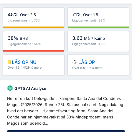
45%
71%
Over 2,5
Over 1,5
Ligagennemsnit : 70%
Ligagennemsnit : 83%
38%
3.63
BHS
Mål / Kamp
Ligagennemsnit : 54%
Ligagennemsnit : 4.35
LÅS OP NU
LÅS OP
Over 1.5, 1H/2H & mere
Over 8.5, 9.5 & mere
GPT5 AI Analyse
Her er en kort bets-guide til kampen: Santa Ana del Conde vs
Magos (2025/2026, Runde 25). Status: uafklaret. Nøgledata og
hvad det betyder - Hjemmefavorit og form: Santa Ana del
Conde har en hjemmevækst på 33% vindeprocent, mens
Magos som udehold...