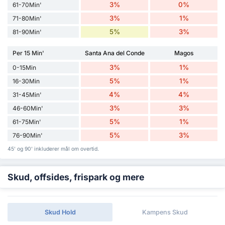
3%
0%
61-70Min'
3%
1%
71-80Min'
5%
3%
81-90Min'
Per 15 Min'
Santa Ana del Conde
Magos
3%
1%
0-15Min
5%
1%
16-30Min
4%
4%
31-45Min'
3%
3%
46-60Min'
5%
1%
61-75Min'
5%
3%
76-90Min'
45' og 90' inkluderer mål om overtid.
Skud, offsides, frispark og mere
Skud Hold
Kampens Skud