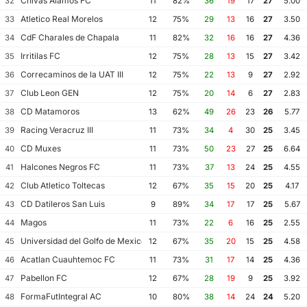
Chivas Alamos FC
32
11
82%
36
19
17
27
5.00
Atletico Real Morelos
33
12
75%
29
13
16
27
3.50
CdF Charales de Chapala
34
11
82%
32
16
16
27
4.36
Irritilas FC
35
12
75%
28
13
15
27
3.42
Correcaminos de la UAT III
36
12
75%
22
13
9
27
2.92
Club Leon GEN
37
12
75%
20
14
6
27
2.83
CD Matamoros
38
13
62%
49
26
23
26
5.77
Racing Veracruz III
39
11
73%
34
4
30
25
3.45
CD Muxes
40
11
73%
50
23
27
25
6.64
Halcones Negros FC
41
11
73%
37
13
24
25
4.55
Club Atletico Toltecas
42
12
67%
35
15
20
25
4.17
CD Datileros San Luis
43
9
89%
34
17
17
25
5.67
Magos
44
11
73%
22
6
16
25
2.55
Universidad del Golfo de Mexico FC
45
12
67%
35
20
15
25
4.58
Acatlan Cuauhtemoc FC
46
11
73%
31
17
14
25
4.36
Pabellon FC
47
12
67%
28
19
9
25
3.92
FormaFutIntegral AC
48
10
80%
38
14
24
24
5.20