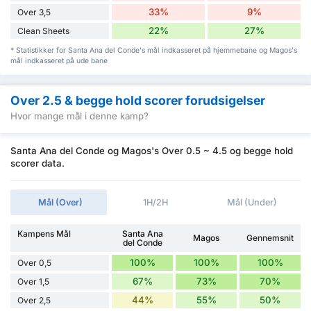
33%
9%
Over 3,5
22%
27%
Clean Sheets
* Statistikker for Santa Ana del Conde's mål indkasseret på hjemmebane og Magos's
mål indkasseret på ude bane
Over 2.5 & begge hold scorer forudsigelser
Hvor mange mål i denne kamp?
Santa Ana del Conde og Magos's Over 0.5 ~ 4.5 og begge hold
scorer data.
Mål (Over)
1H/2H
Mål (Under)
Kampens Mål
Santa Ana
Magos
Gennemsnit
del Conde
100%
100%
100%
Over 0,5
67%
73%
70%
Over 1,5
44%
55%
50%
Over 2,5