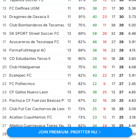
FC Delfines UGM
13
11
91%
38
21
17
30
5.36
Dragones de Oaxaca II
14
11
91%
40
23
17
30
5.73
Club Bombarderos de Tecamac
15
12
75%
49
11
38
29
5.00
SK SPORT Street Soccer FC
16
13
69%
58
26
32
28
6.46
Azucareros de Tezonapa FC
17
11
82%
46
19
27
28
5.91
FormaFutIntegral AC
18
13
69%
38
16
22
28
4.15
CD Estudiantes Tecos II
19
10
90%
28
10
18
28
3.80
Club Hidalguense
20
12
75%
30
19
11
28
4.08
Ecatepec FC
21
11
82%
43
22
21
27
5.91
FC Politecnico
22
11
82%
22
5
17
27
2.45
CF Gallos Nuevo Leon
23
13
69%
38
25
13
27
4.85
Pachuca CF Fuerzas Basicas Pachuca CF III
24
12
67%
42
16
26
25
4.83
Club Fut Car Cachorros de Leon
25
11
73%
25
9
16
25
3.09
Acatlan Cuauhtemoc FC
26
11
73%
23
12
11
25
3.18
Atletico Cuernavaca Tigres Yautepec
27
13
62%
34
24
10
25
4.46
JOIN PREMIUM. PROFITER NU.
Irritilas FC
28
11
73%
32
23
9
25
5.00