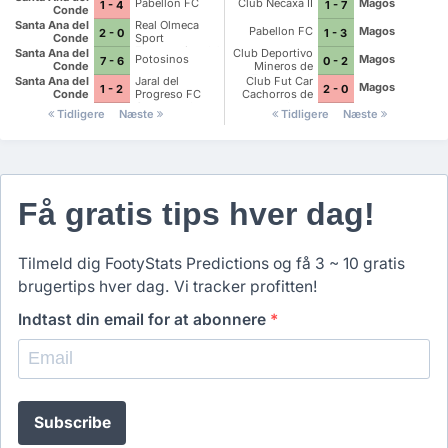
Pabellon FC
Club Necaxa II
Magos
1 - 4
1 - 7
Conde
Santa Ana del
Real Olmeca
Pabellon FC
Magos
2 - 0
1 - 3
Conde
Sport
Empresarios del
Santa Ana del
Club Deportivo
Potosinos
Magos
7 - 6
0 - 2
Rincon
Conde
Mineros de
Zacatecas II
Santa Ana del
Jaral del
Club Fut Car
Magos
1 - 2
2 - 0
Conde
Progreso FC
Cachorros de
Ocoteros de
Leon
Tidligere
Næste
Tidligere
Næste
Cueramaro
Få gratis tips hver dag!
Tilmeld dig FootyStats Predictions og få 3 ~ 10 gratis
brugertips hver dag. Vi tracker profitten!
Indtast din email for at abonnere
*
Subscribe