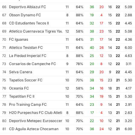
Deportivo Albiazul FC
66
11
64%
36
20
16
22
5.09
Obson Dynamo FC
67
8
88%
19
4
15
22
2.88
CD Estudiantes Tecos II
68
11
64%
32
17
15
22
4.45
Atletico Cuernavaca Tigres Yautepec
69
12
58%
38
23
15
22
5.08
FC Iguanas
70
11
64%
31
17
14
22
4.36
Atletico Tesistan FC
71
11
64%
40
26
14
22
6.00
La Piedad Imperial FC
72
8
88%
25
12
13
22
4.63
Corsarios de Campeche FC
73
9
78%
20
8
12
22
3.11
Selva Canera
74
11
64%
29
20
9
22
4.45
Tapatios Soccer FC
75
10
70%
38
15
23
21
5.30
Oceania FC
76
12
58%
34
16
18
21
4.17
Tepatitlan FC II
77
10
70%
34
19
15
21
5.30
Pro Training Camp FC
78
11
64%
23
9
14
21
2.91
H2O Purepechas FC Club Atletico Morelia II
79
8
88%
17
4
13
21
2.63
Deportivo Metepec Eurosoccer FC
80
10
70%
22
10
12
21
3.20
CD Aguila Azteca Chocaman
81
10
70%
36
24
12
21
6.00