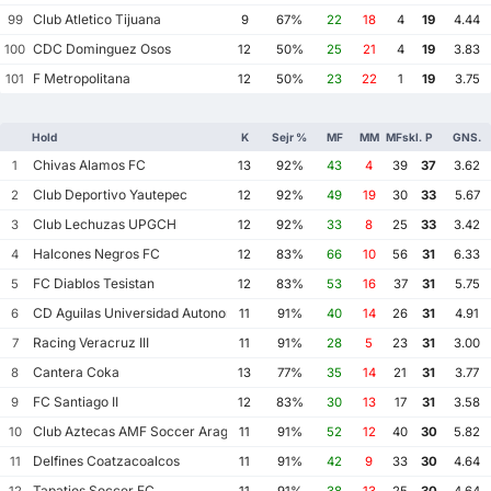
Club Atletico Tijuana
99
9
67%
22
18
4
19
4.44
CDC Dominguez Osos
100
12
50%
25
21
4
19
3.83
F Metropolitana
101
12
50%
23
22
1
19
3.75
Hold
K
Sejr %
MF
MM
MFskl.
P
GNS.
Chivas Alamos FC
1
13
92%
43
4
39
37
3.62
Club Deportivo Yautepec
2
12
92%
49
19
30
33
5.67
Club Lechuzas UPGCH
3
12
92%
33
8
25
33
3.42
Halcones Negros FC
4
12
83%
66
10
56
31
6.33
FC Diablos Tesistan
5
12
83%
53
16
37
31
5.75
CD Aguilas Universidad Autonoma de Guerrero
6
11
91%
40
14
26
31
4.91
Racing Veracruz III
7
11
91%
28
5
23
31
3.00
Cantera Coka
8
13
77%
35
14
21
31
3.77
FC Santiago II
9
12
83%
30
13
17
31
3.58
Club Aztecas AMF Soccer Aragon
10
11
91%
52
12
40
30
5.82
Delfines Coatzacoalcos
11
11
91%
42
9
33
30
4.64
Tapatios Soccer FC
12
11
91%
38
13
25
30
4.64