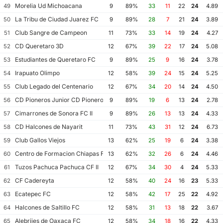
Morelia Ud Michoacana
49
9
89%
33
11
22
24
4.89
La Tribu de Ciudad Juarez FC
50
9
89%
28
7
21
24
3.89
Club Sangre de Campeon
51
11
73%
33
14
19
24
4.27
CD Queretaro 3D
52
12
67%
39
22
17
24
5.08
Estudiantes de Queretaro FC
53
9
89%
25
9
16
24
3.78
Irapuato Olimpo
54
12
58%
39
24
15
24
5.25
Club Legado del Centenario
55
12
67%
34
20
14
24
4.50
CD Pioneros Junior CD Pioneros de Cancun II
56
9
89%
19
6
13
24
2.78
Cimarrones de Sonora FC II
57
9
89%
26
13
13
24
4.33
CD Halcones de Nayarit
58
11
73%
43
31
12
24
6.73
Club Gallos Viejos
59
13
62%
25
19
6
24
3.38
Centro de Formacion Chiapas Futbol
60
13
62%
32
26
6
24
4.46
Tuzos Pachuca Pachuca CF II
61
12
67%
34
30
4
24
5.33
CF Cadereyta
62
12
58%
40
24
16
23
5.33
Ecatepec FC
63
12
58%
42
17
25
22
4.92
Halcones de Saltillo FC
64
12
58%
31
13
18
22
3.67
Alebrijes de Oaxaca FC
65
12
58%
34
18
16
22
4.33