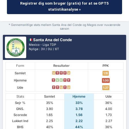
Registrer dig som bruger (gratis) for at se GPT5
statistikanalyse »
* Gennemsnitlige stats mellem Santa Ana del Conde og Magos over nuværende
sæson
Santa Ana del Conde
Mexico - Liga TDP
Nylige : 3V / 0U / 6T
Form
Resultater
PPK
Samlet
U
T
T
T
U
1.15
Hjemme
T
V
V
T
T
1.00
Ude
T
T
U
T
U
1.27
Stats
Samlet
Hjemme
Ude
Sejr %
35%
33%
36%
GNS.
3.90
3.78
4.00
Scorede
1.65
1.56
1.73
Lukket Ind
2.25
2.22
2.27
BHS
40%
44%
36%