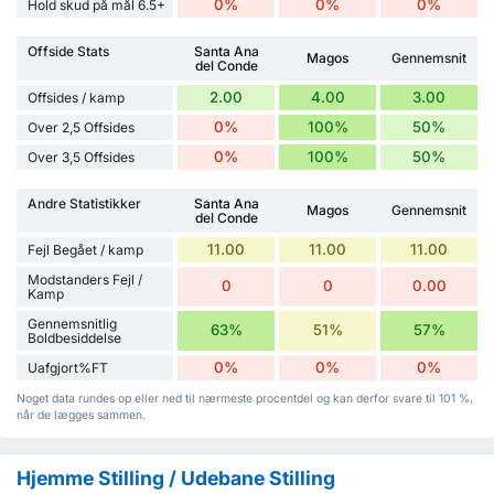
0%
0%
0%
Hold skud på mål 6.5+
Offside Stats
Santa Ana
Magos
Gennemsnit
del Conde
2.00
4.00
3.00
Offsides / kamp
0%
100%
50%
Over 2,5 Offsides
0%
100%
50%
Over 3,5 Offsides
Andre Statistikker
Santa Ana
Magos
Gennemsnit
del Conde
11.00
11.00
11.00
Fejl Begået / kamp
Modstanders Fejl /
0
0
0.00
Kamp
Gennemsnitlig
63%
51%
57%
Boldbesiddelse
0%
0%
0%
Uafgjort%FT
Noget data rundes op eller ned til nærmeste procentdel og kan derfor svare til 101 %,
når de lægges sammen.
Hjemme Stilling / Udebane Stilling