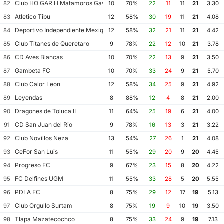
Club HO GAR H Matamoros Gavilanes FC Matamoros II
82
10
70%
22
11
11
21
3.30
Atletico Tibu
83
12
58%
30
19
11
21
4.08
Deportivo Independiente Mexiquense
84
12
58%
32
21
11
21
4.42
Club Titanes de Queretaro
85
9
78%
22
12
10
21
3.78
CD Aves Blancas
86
10
70%
22
13
9
21
3.50
Gambeta FC
87
10
70%
33
24
9
21
5.70
Club Calor Leon
88
12
58%
34
25
9
21
4.92
Leyendas
89
8
88%
12
4
8
21
2.00
Dragones de Toluca II
90
11
64%
25
19
6
21
4.00
CD San Juan del Rio
91
9
78%
16
13
3
21
3.22
Club Novillos Neza
92
13
54%
27
26
1
21
4.08
CeFor San Luis
93
11
55%
29
20
9
20
4.45
Progreso FC
94
9
67%
23
15
8
20
4.22
FC Delfines UGM
95
11
55%
33
28
5
20
5.55
PDLA FC
96
8
75%
29
12
17
19
5.13
Club Orgullo Surtam
97
8
75%
19
9
10
19
3.50
Tlapa Mazatecochco
98
8
75%
33
24
9
19
7.13