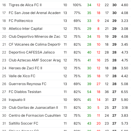
Tigres de Alica FC II
16
10
100%
34
12
22
30
4.60
FC San Jose del Arenal Academia America Leyendas
17
13
77%
35
18
17
30
4.08
FC Politecnico
18
13
69%
33
9
24
29
3.23
Atletico Inter Capital
19
12
75%
29
8
21
29
3.08
Club Deportivo Mineros de Zacatecas II
20
12
75%
34
15
19
29
4.08
CF Volcanes de Colima Deportivo Tala
21
11
82%
28
10
18
29
3.45
Deportivo CAFESSA Jalisco
22
11
82%
40
12
28
28
4.73
Club Aztecas AMF Soccer Aragon
23
12
75%
41
16
25
28
4.75
Heroes de Zaci FC II
24
12
75%
30
12
18
28
3.50
Valle de Xico FC
25
12
75%
35
18
17
28
4.42
Guerreros Reynosa FC
26
13
69%
39
27
12
28
5.08
FC Diablos Tesistan
27
11
82%
54
18
36
27
6.55
Irapuato II
28
10
90%
45
14
31
27
5.90
Club Gorilas de Juanacatlan II
29
11
82%
30
5
25
27
3.18
Centro de Formacion Cuauhtemoc Blanco
30
12
75%
35
11
24
27
3.83
Saltillo Soccer FC
31
11
82%
43
20
23
27
5.73