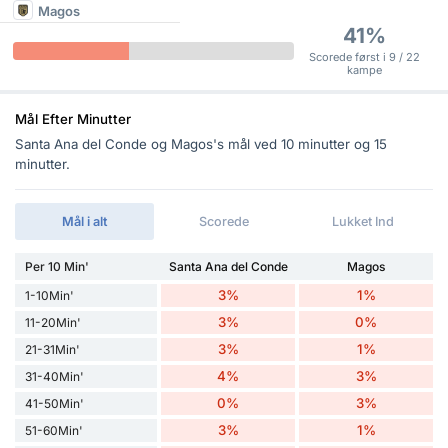
Magos
41%
Scorede først i 9 / 22
kampe
Mål Efter Minutter
Santa Ana del Conde og Magos's mål ved 10 minutter og 15
minutter.
Mål i alt
Scorede
Lukket Ind
Per 10 Min'
Santa Ana del Conde
Magos
3%
1%
1-10Min'
3%
0%
11-20Min'
3%
1%
21-31Min'
4%
3%
31-40Min'
0%
3%
41-50Min'
3%
1%
51-60Min'