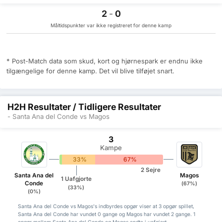
2
-
0
Måltidspunkter var ikke registreret for denne kamp
* Post-Match data som skud, kort og hjørnespark er endnu ikke
tilgængelige for denne kamp. Det vil blive tilføjet snart.
H2H Resultater / Tidligere Resultater
- Santa Ana del Conde vs Magos
3
Kampe
0%
33%
67%
2 Sejre
Santa Ana del
Magos
1 Uafgjorte
Conde
(67%)
(33%)
(0%)
Santa Ana del Conde vs Magos's indbyrdes opgør viser at 3 opgør spillet,
Santa Ana del Conde har vundet 0 gange og Magos har vundet 2 gange. 1