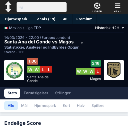
LIGAER
MENU
Hjørnespark
Tennis (EN)
API
Premium
/
Liga TDP
Historisk H2H
Mexico
Forudsigelse
14/03/2026 - 22:00 (Europe/London)
Santa Ana del Conde vs Magos
Statistikker, Analyser og Indbyrdes Opgør
Stadion -
TBD
1.00
2.18
W
W
L
L
W
W
W
L
Santa Ana del
Magos
Conde
Stats
Forudsigelser
Stillinger
Alle
Mål
Hjørnespark
Kort
Halv
Spillere
Endelige Score