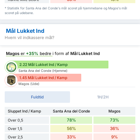
* Statistik for Santa Ana del Conde's mål scoret på hjemmebane og Magos's mål
scoret på udebane.
Mål Lukket Ind
Hvem vil indkassere mål?
Magos
er
+35%
bedre
i form af
Mål Lukket Ind
2.22 Mål Lukket Ind / Kamp
Santa Ana del Conde (Hjemme)
1.45 Mål Lukket Ind / Kamp
Magos (Ude)
Fuldtid
1H/2H
Sluppet Ind / Kamp
Santa Ana del Conde
Magos
78%
73%
Over 0,5
56%
36%
Over 1,5
33%
9%
Over 2,5