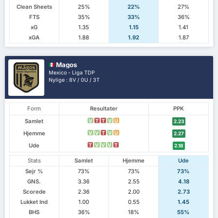
Clean Sheets
25%
22%
27%
FTS
35%
33%
36%
xG
1.35
1.15
1.41
xGA
1.88
1.92
1.87
Magos
Mexico - Liga TDP
Nylige : 8V / 0U / 3T
Form
Resultater
PPK
Samlet
V
T
T
V
U
2.23
Hjemme
V
V
T
V
U
2.27
Ude
T
V
V
V
T
2.18
Stats
Samlet
Hjemme
Ude
Sejr %
73%
73%
73%
GNS.
3.36
2.55
4.18
Scorede
2.36
2.00
2.73
Lukket Ind
1.00
0.55
1.45
BHS
36%
18%
55%