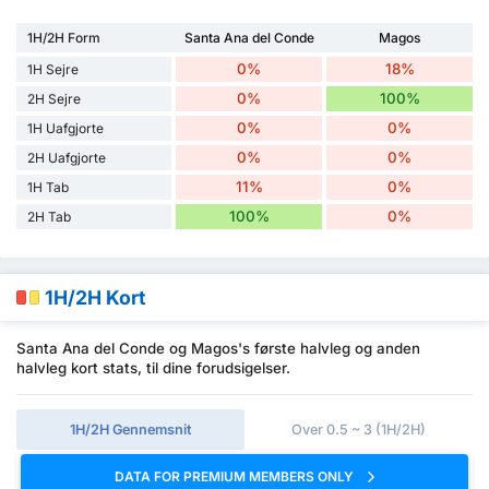
1H/2H Form
Santa Ana del Conde
Magos
0%
18%
1H Sejre
0%
100%
2H Sejre
0%
0%
1H Uafgjorte
0%
0%
2H Uafgjorte
11%
0%
1H Tab
100%
0%
2H Tab
1H/2H Kort
Santa Ana del Conde og Magos's første halvleg og anden
halvleg kort stats, til dine forudsigelser.
1H/2H Gennemsnit
Over 0.5 ~ 3 (1H/2H)
DATA FOR PREMIUM MEMBERS ONLY