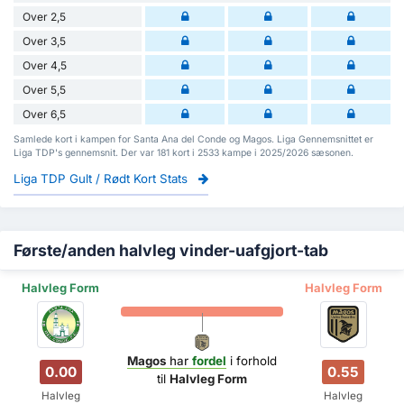
Over 2,5
Over 3,5
Over 4,5
Over 5,5
Over 6,5
Samlede kort i kampen for Santa Ana del Conde og Magos. Liga Gennemsnittet er
Liga TDP's gennemsnit. Der var 181 kort i 2533 kampe i 2025/2026 sæsonen.
Liga TDP Gult / Rødt Kort Stats
Første/anden halvleg vinder-uafgjort-tab
Halvleg Form
Halvleg Form
Magos
har
fordel
i forhold
0.00
0.55
til
Halvleg Form
Halvleg
Halvleg