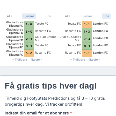
Alle
Hjemme
Ude
Alle
Hjemme
Ude
Gladiadores
Tecate FC
Tecate FC
London FC
1 - 0
1 - 1
Tijuana FC
Gladiadores
Rosarito FC
Rosarito FC
London FC
3 - 0
1 - 3
Tijuana FC
Gladiadores
Club 40 Grados
Club 40 Grados
London FC
2 - 1
0 - 4
Tijuana FC
MXL
MXL
Gladiadores
Tecate FC
Tecate FC
London FC
3 - 1
0 - 1
Tijuana FC
Gladiadores
Rosarito FC
Rosarito FC
London FC
0 - 0
1 - 1
Tijuana FC
Tidligere
Næste
Tidligere
Næste
Få gratis tips hver dag!
Tilmeld dig FootyStats Predictions og få 3 ~ 10 gratis
brugertips hver dag. Vi tracker profitten!
Indtast din email for at abonnere
*