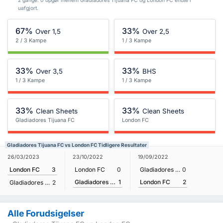
2 gange. 0 opgør mellem Gladiadores Tijuana FC og London FC endte i
uafgjort.
67%
33%
Over 1,5
Over 2,5
2 / 3 Kampe
1 / 3 Kampe
33%
33%
Over 3,5
BHS
1 / 3 Kampe
1 / 3 Kampe
33%
33%
Clean Sheets
Clean Sheets
Gladiadores Tijuana FC
London FC
Gladiadores Tijuana FC vs London FC Tidligere Resultater
26/03/2023
23/10/2022
19/09/2022
London FC
3
London FC
0
Gladiadores Tijuana FC
0
Gladiadores Tijuana FC
1
London FC
2
Gladiadores Tijuana FC
2
Alle Forudsigelser