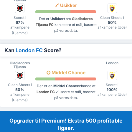
Usikker
Scoret i
Clean Sheets i
Det er
Usikkert
om
Gladiadores
67%
50%
Tijuana FC
kan score et mål, baseret
af kampene
af kampene (Ude)
på vores data.
(Hjemme)
Kan
London FC
Score?
Gladiadores
London
Tijuana
Middel Chance
Clean Sheets i
Scoret i
Der er en
Middel Chance
chance at
50%
100%
London FC
vil score et mål, baseret
af kampene
af kampene (Ude)
på vores data.
(Hjemme)
Opgrader til Premium! Ekstra 500 profitable
ligaer.