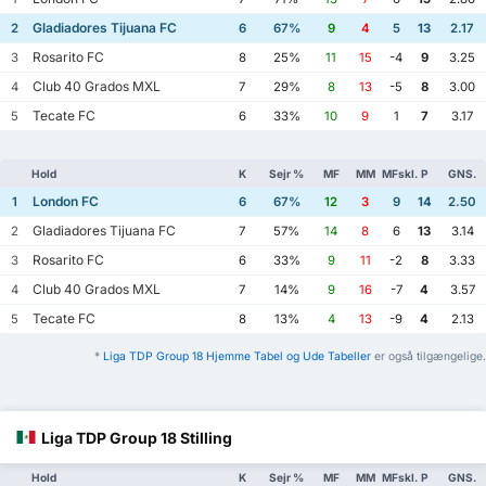
Gladiadores Tijuana FC
2
6
67%
9
4
5
13
2.17
Rosarito FC
3
8
25%
11
15
-4
9
3.25
Club 40 Grados MXL
4
7
29%
8
13
-5
8
3.00
Tecate FC
5
6
33%
10
9
1
7
3.17
Hold
K
Sejr %
MF
MM
MFskl.
P
GNS.
London FC
1
6
67%
12
3
9
14
2.50
Gladiadores Tijuana FC
2
7
57%
14
8
6
13
3.14
Rosarito FC
3
6
33%
9
11
-2
8
3.33
Club 40 Grados MXL
4
7
14%
9
16
-7
4
3.57
Tecate FC
5
8
13%
4
13
-9
4
2.13
*
Liga TDP Group 18 Hjemme Tabel og Ude Tabeller
er også tilgængelige.
Liga TDP Group 18 Stilling
Hold
K
Sejr %
MF
MM
MFskl.
P
GNS.