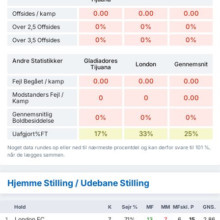
0.00
0.00
0.00
Offsides / kamp
0%
0%
0%
Over 2,5 Offsides
0%
0%
0%
Over 3,5 Offsides
Andre Statistikker
Gladiadores
London
Gennemsnit
Tijuana
0.00
0.00
0.00
Fejl Begået / kamp
Modstanders Fejl /
0
0
0.00
Kamp
Gennemsnitlig
0%
0%
0%
Boldbesiddelse
17%
33%
25%
Uafgjort%FT
Noget data rundes op eller ned til nærmeste procentdel og kan derfor svare til 101 %,
når de lægges sammen.
Hjemme Stilling / Udebane Stilling
Hold
K
Sejr %
MF
MM
MFskl.
P
GNS.
London FC
1
7
71%
13
7
6
15
2.86