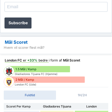
Subscribe
Mål Scoret
Hvem vil scorer flest mål?
London FC
er
+33%
bedre
i form af
Mål Scoret
1.5 Mål / Kamp
Gladiadores Tijuana FC (Hjemme)
2 Mål / Kamp
London FC (Ude)
Fuldtid
1H/2H
Scoret Per Kamp
Gladiadores Tijuana
London