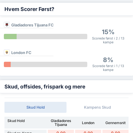
Hvem Scorer Først?
Gladiadores Tijuana FC
15%
Scorede først i 2 / 13
kampe
London FC
8%
Scorede først i 1 / 13
kampe
Skud, offsides, frispark og mere
Skud Hold
Kampens Skud
Skud Hold
Gladiadores
London
Gennemsnit
Tijuana