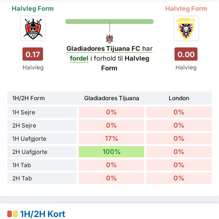
Halvleg Form
Halvleg Form
Gladiadores Tijuana FC
har
0.17
0.00
fordel
i forhold til
Halvleg
Halvleg
Halvleg
Form
1H/2H Form
Gladiadores Tijuana
London
0%
0%
1H Sejre
0%
0%
2H Sejre
17%
0%
1H Uafgjorte
100%
0%
2H Uafgjorte
0%
0%
1H Tab
0%
0%
2H Tab
1H/2H Kort