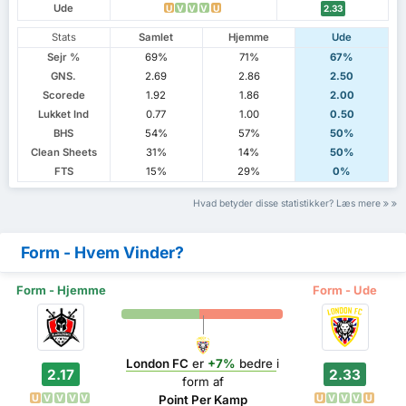
Ude
U
V
V
V
U
2.33
Stats
Samlet
Hjemme
Ude
Sejr %
69%
71%
67%
GNS.
2.69
2.86
2.50
Scorede
1.92
1.86
2.00
Lukket Ind
0.77
1.00
0.50
BHS
54%
57%
50%
Clean Sheets
31%
14%
50%
FTS
15%
29%
0%
Hvad betyder disse statistikker? Læs mere
Form - Hvem Vinder?
Form - Hjemme
Form - Ude
London FC
er
+7%
bedre
i
2.17
2.33
form af
U
V
V
V
V
U
V
V
V
U
Point Per Kamp