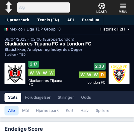
LIGAER
MENU
Hjørnespark
Tennis (EN)
API
Premium
/
Liga TDP Group 18
Historisk H2H
Mexico
Forudsigelse
06/04/2023 - 02:00 (Europe/London)
Gladiadores Tijuana FC vs London FC
Statistikker, Analyser og Indbyrdes Opgør
Stadion -
TBD
2.17
2.33
W
W
W
W
W
W
W
D
Gladiadores Tijuana
London FC
FC
Stats
Forudsigelser
Stillinger
Odds
Alle
Mål
Hjørnespark
Kort
Halv
Spillere
Endelige Score