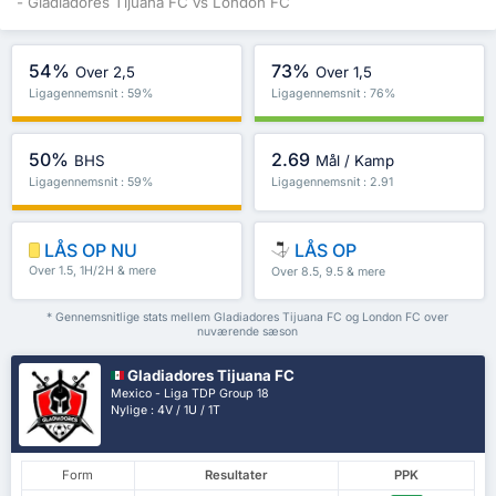
- Gladiadores Tijuana FC vs London FC
54%
73%
Over 2,5
Over 1,5
Ligagennemsnit : 59%
Ligagennemsnit : 76%
50%
2.69
BHS
Mål / Kamp
Ligagennemsnit : 59%
Ligagennemsnit : 2.91
LÅS OP NU
LÅS OP
Over 1.5, 1H/2H & mere
Over 8.5, 9.5 & mere
* Gennemsnitlige stats mellem Gladiadores Tijuana FC og London FC over
nuværende sæson
Gladiadores Tijuana FC
Mexico - Liga TDP Group 18
Nylige : 4V / 1U / 1T
Form
Resultater
PPK