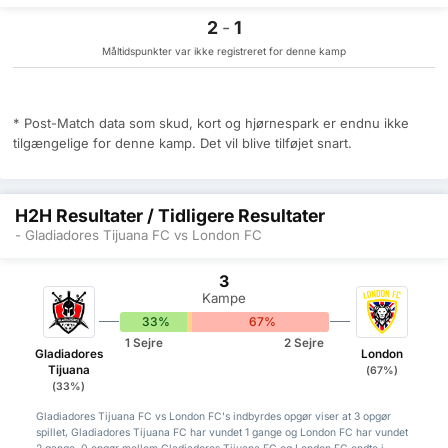
2
-
1
Måltidspunkter var ikke registreret for denne kamp
* Post-Match data som skud, kort og hjørnespark er endnu ikke
tilgængelige for denne kamp. Det vil blive tilføjet snart.
H2H Resultater / Tidligere Resultater
- Gladiadores Tijuana FC vs London FC
3
Kampe
33%
0%
67%
1 Sejre
2 Sejre
Gladiadores
London
Tijuana
(67%)
(33%)
Gladiadores Tijuana FC vs London FC's indbyrdes opgør viser at 3 opgør
spillet, Gladiadores Tijuana FC har vundet 1 gange og London FC har vundet