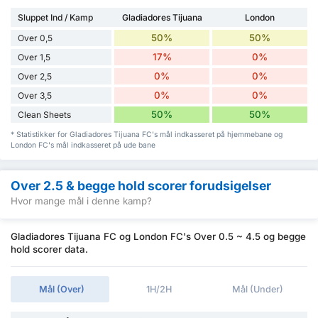
Sluppet Ind / Kamp
Gladiadores Tijuana
London
50%
50%
Over 0,5
17%
0%
Over 1,5
0%
0%
Over 2,5
0%
0%
Over 3,5
50%
50%
Clean Sheets
* Statistikker for Gladiadores Tijuana FC's mål indkasseret på hjemmebane og
London FC's mål indkasseret på ude bane
Over 2.5 & begge hold scorer forudsigelser
Hvor mange mål i denne kamp?
Gladiadores Tijuana FC og London FC's Over 0.5 ~ 4.5 og begge
hold scorer data.
Mål (Over)
1H/2H
Mål (Under)