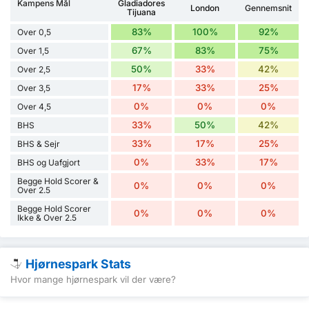
Kampens Mål
Gladiadores
London
Gennemsnit
Tijuana
83%
100%
92%
Over 0,5
67%
83%
75%
Over 1,5
50%
33%
42%
Over 2,5
17%
33%
25%
Over 3,5
0%
0%
0%
Over 4,5
33%
50%
42%
BHS
33%
17%
25%
BHS & Sejr
0%
33%
17%
BHS og Uafgjort
Begge Hold Scorer &
0%
0%
0%
Over 2.5
Begge Hold Scorer
0%
0%
0%
Ikke & Over 2.5
Hjørnespark Stats
Hvor mange hjørnespark vil der være?