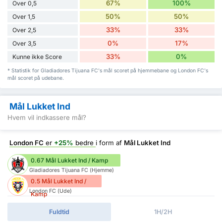
67%
100%
Over 0,5
50%
50%
Over 1,5
33%
33%
Over 2,5
0%
17%
Over 3,5
33%
0%
Kunne ikke Score
* Statistik for Gladiadores Tijuana FC's mål scoret på hjemmebane og London FC's
mål scoret på udebane.
Mål Lukket Ind
Hvem vil indkassere mål?
London FC
er
+25%
bedre
i form af
Mål Lukket Ind
0.67 Mål Lukket Ind / Kamp
Gladiadores Tijuana FC (Hjemme)
0.5 Mål Lukket Ind /
London FC (Ude)
Kamp
Fuldtid
1H/2H