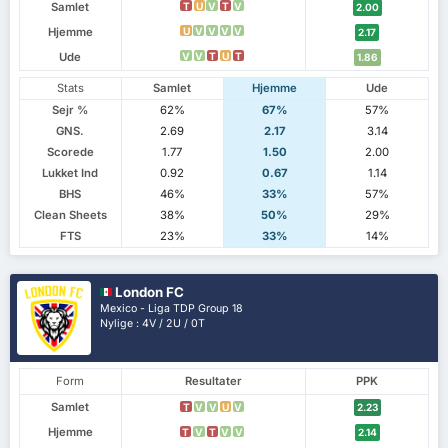
Samlet
T
U
V
T
V
2.00
Hjemme
U
V
V
V
V
2.17
Ude
V
V
T
U
T
1.86
Stats
Samlet
Hjemme
Ude
Sejr %
62%
67%
57%
GNS.
2.69
2.17
3.14
Scorede
1.77
1.50
2.00
Lukket Ind
0.92
0.67
1.14
BHS
46%
33%
57%
Clean Sheets
38%
50%
29%
FTS
23%
33%
14%
London FC
Mexico - Liga TDP Group 18
Nylige : 4V / 2U / 0T
Form
Resultater
PPK
Samlet
T
V
V
U
V
2.23
Hjemme
T
V
T
V
V
2.14