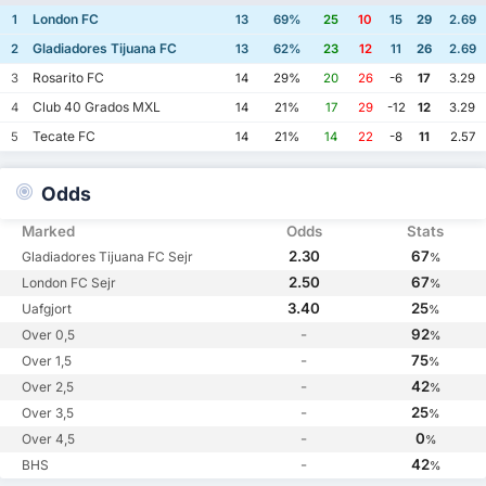
London FC
1
13
69%
25
10
15
29
2.69
Gladiadores Tijuana FC
2
13
62%
23
12
11
26
2.69
Rosarito FC
3
14
29%
20
26
-6
17
3.29
Club 40 Grados MXL
4
14
21%
17
29
-12
12
3.29
Tecate FC
5
14
21%
14
22
-8
11
2.57
Odds
Marked
Odds
Stats
2.30
67
Gladiadores Tijuana FC Sejr
%
2.50
67
London FC Sejr
%
3.40
25
Uafgjort
%
-
92
Over 0,5
%
-
75
Over 1,5
%
-
42
Over 2,5
%
-
25
Over 3,5
%
-
0
Over 4,5
%
-
42
BHS
%