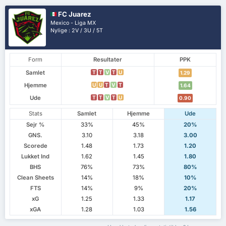
FC Juarez
Mexico - Liga MX
Nylige : 2V / 3U / 5T
Form
Resultater
PPK
Samlet
T
T
V
T
U
1.29
Hjemme
U
U
T
V
T
1.64
Ude
T
T
V
T
U
0.90
Stats
Samlet
Hjemme
Ude
Sejr %
33%
45%
20%
GNS.
3.10
3.18
3.00
Scorede
1.48
1.73
1.20
Lukket Ind
1.62
1.45
1.80
BHS
76%
73%
80%
Clean Sheets
14%
18%
10%
FTS
14%
9%
20%
xG
1.25
1.33
1.17
xGA
1.28
1.03
1.56