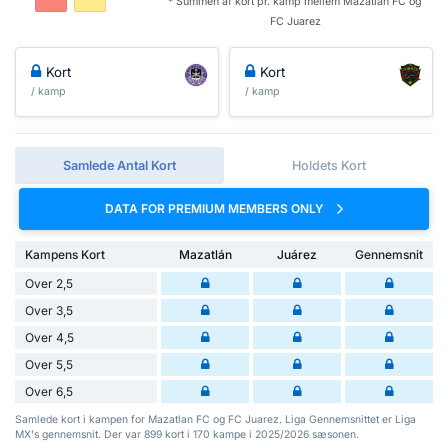
* Summen af ​​kort pr. kamp mellem Mazatlan FC og
FC Juarez
Kort
Kort
/ kamp
/ kamp
Samlede Antal Kort
Holdets Kort
DATA FOR PREMIUM MEMBERS ONLY
Kampens Kort
Mazatlán
Juárez
Gennemsnit
Over 2,5
Over 3,5
Over 4,5
Over 5,5
Over 6,5
Samlede kort i kampen for Mazatlan FC og FC Juarez. Liga Gennemsnittet er Liga
MX's gennemsnit. Der var 899 kort i 170 kampe i 2025/2026 sæsonen.