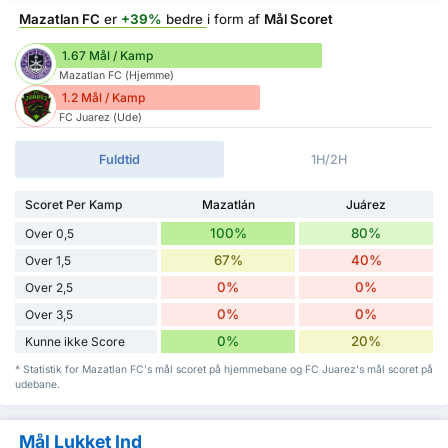
Mazatlan FC
er
+39%
bedre
i form af
Mål Scoret
1.67 Mål / Kamp
Mazatlan FC (Hjemme)
1.2 Mål / Kamp
FC Juarez (Ude)
Fuldtid
1H/2H
Scoret Per Kamp
Mazatlán
Juárez
100%
80%
Over 0,5
67%
40%
Over 1,5
0%
0%
Over 2,5
0%
0%
Over 3,5
0%
20%
Kunne ikke Score
* Statistik for Mazatlan FC's mål scoret på hjemmebane og FC Juarez's mål scoret på
udebane.
Mål Lukket Ind