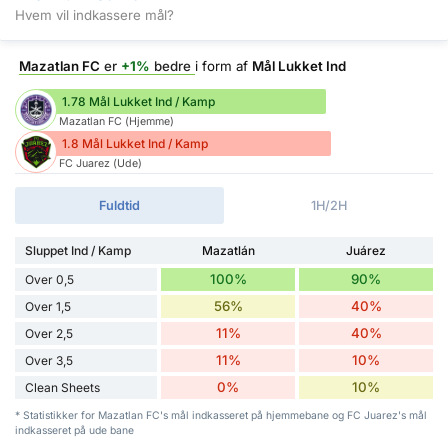
Hvem vil indkassere mål?
Mazatlan FC
er
+1%
bedre
i form af
Mål Lukket Ind
1.78 Mål Lukket Ind / Kamp
Mazatlan FC (Hjemme)
1.8 Mål Lukket Ind / Kamp
FC Juarez (Ude)
Fuldtid
1H/2H
Sluppet Ind / Kamp
Mazatlán
Juárez
100%
90%
Over 0,5
56%
40%
Over 1,5
11%
40%
Over 2,5
11%
10%
Over 3,5
0%
10%
Clean Sheets
* Statistikker for Mazatlan FC's mål indkasseret på hjemmebane og FC Juarez's mål
indkasseret på ude bane