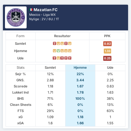
Mazatlan FC
Mexico - Liga MX
Nylige : 2V / 6U / 1T
Form
Resultater
PPK
Samlet
T
U
U
T
U
0.82
Hjemme
U
V
U
U
U
1.33
Ude
T
U
T
T
T
0.25
Stats
Samlet
Hjemme
Ude
Sejr %
12%
22%
0%
GNS.
2.88
3.44
2.25
Scorede
1.18
1.67
0.63
Lukket Ind
1.71
1.78
1.63
BHS
71%
100%
38%
Clean Sheets
6%
0%
13%
FTS
29%
0%
63%
xG
1.09
1.18
1
xGA
1.6
1.66
1.55