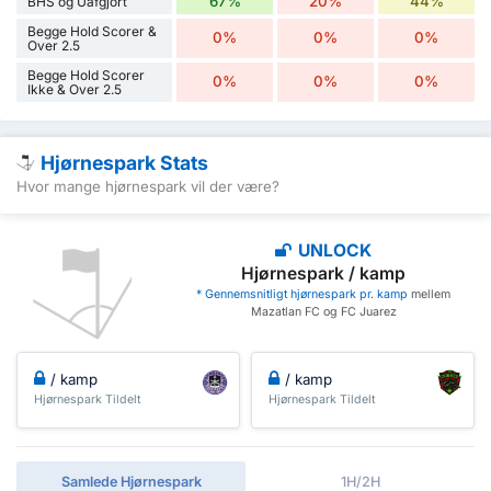
67%
20%
44%
BHS og Uafgjort
Begge Hold Scorer &
0%
0%
0%
Over 2.5
Begge Hold Scorer
0%
0%
0%
Ikke & Over 2.5
Hjørnespark Stats
Hvor mange hjørnespark vil der være?
UNLOCK
Hjørnespark / kamp
* Gennemsnitligt hjørnespark pr. kamp
mellem
Mazatlan FC og FC Juarez
/ kamp
/ kamp
Hjørnespark Tildelt
Hjørnespark Tildelt
Samlede Hjørnespark
1H/2H