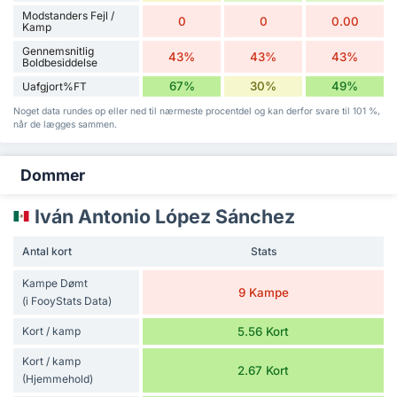
Modstanders Fejl /
0
0
0.00
Kamp
Gennemsnitlig
43%
43%
43%
Boldbesiddelse
67%
30%
49%
Uafgjort%FT
Noget data rundes op eller ned til nærmeste procentdel og kan derfor svare til 101 %,
når de lægges sammen.
Dommer
Iván Antonio López Sánchez
Antal kort
Stats
Kampe Dømt
9 Kampe
(i FooyStats Data)
Kort / kamp
5.56 Kort
Kort / kamp
2.67 Kort
(Hjemmehold)