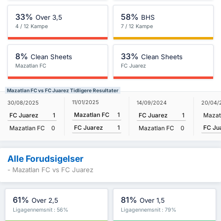
33%
58%
Over 3,5
BHS
4 / 12 Kampe
7 / 12 Kampe
8%
33%
Clean Sheets
Clean Sheets
Mazatlan FC
FC Juarez
Mazatlan FC vs FC Juarez Tidligere Resultater
11/01/2025
30/08/2025
14/09/2024
20/04/
Mazatlan FC
1
FC Juarez
1
FC Juarez
1
Mazat
FC Ju
FC Juarez
1
Mazatlan FC
0
Mazatlan FC
0
Alle Forudsigelser
- Mazatlan FC vs FC Juarez
61%
81%
Over 2,5
Over 1,5
Ligagennemsnit : 56%
Ligagennemsnit : 79%