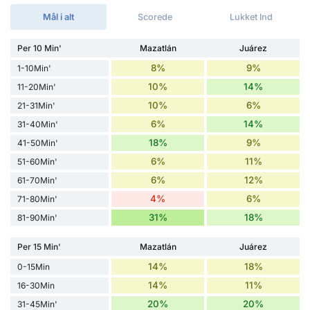
Mål i alt
Scorede
Lukket Ind
Per 10 Min'
Mazatlán
Juárez
8%
9%
1-10Min'
10%
14%
11-20Min'
10%
6%
21-31Min'
6%
14%
31-40Min'
18%
9%
41-50Min'
6%
11%
51-60Min'
6%
12%
61-70Min'
4%
6%
71-80Min'
31%
18%
81-90Min'
Per 15 Min'
Mazatlán
Juárez
14%
18%
0-15Min
14%
11%
16-30Min
20%
20%
31-45Min'