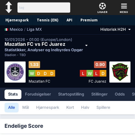
LIGAER
MENU
Hjørnespark
Tennis (EN)
API
Premium
/
Liga MX
Historisk H2H
Mexico
Forudsigelse
10/01/2026 - 01:00 (Europe/London)
Mazatlan FC vs FC Juarez
Statistikker, Analyser og Indbyrdes Opgør
Stadion -
TBD
1.33
0.90
W
D
D
D
L
W
L
D
Mazatlan FC
FC Juarez
Stats
Forudsigelser
Startopstilling
Stillinger
Odds
S
Alle
Mål
Hjørnespark
Kort
Halv
Spillere
Endelige Score