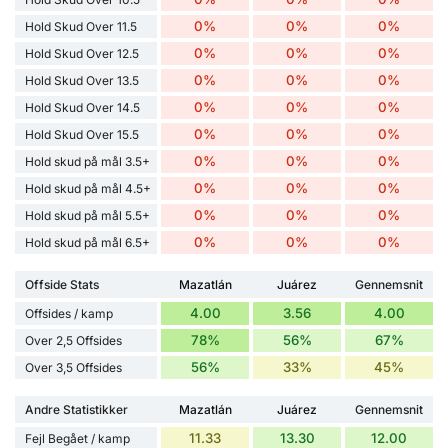
0%
0%
0%
Hold Skud Over 11.5
0%
0%
0%
Hold Skud Over 12.5
0%
0%
0%
Hold Skud Over 13.5
0%
0%
0%
Hold Skud Over 14.5
0%
0%
0%
Hold Skud Over 15.5
0%
0%
0%
Hold skud på mål 3.5+
0%
0%
0%
Hold skud på mål 4.5+
0%
0%
0%
Hold skud på mål 5.5+
0%
0%
0%
Hold skud på mål 6.5+
Offside Stats
Mazatlán
Juárez
Gennemsnit
4.00
3.56
4.00
Offsides / kamp
78%
56%
67%
Over 2,5 Offsides
56%
33%
45%
Over 3,5 Offsides
Andre Statistikker
Mazatlán
Juárez
Gennemsnit
11.33
13.30
12.00
Fejl Begået / kamp