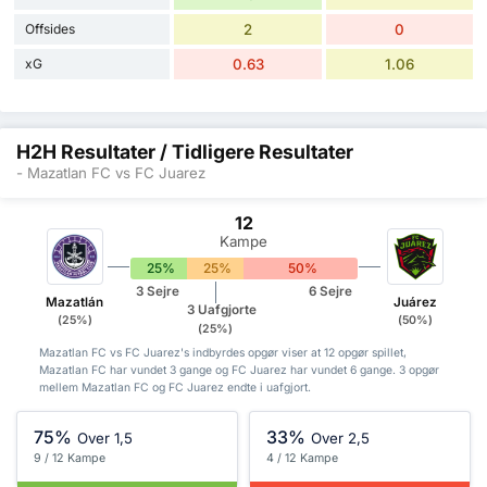
Offsides
2
0
xG
0.63
1.06
H2H Resultater / Tidligere Resultater
- Mazatlan FC vs FC Juarez
12
Kampe
25%
25%
50%
3 Sejre
6 Sejre
Mazatlán
Juárez
3 Uafgjorte
(25%)
(50%)
(25%)
Mazatlan FC vs FC Juarez's indbyrdes opgør viser at 12 opgør spillet,
Mazatlan FC har vundet 3 gange og FC Juarez har vundet 6 gange. 3 opgør
mellem Mazatlan FC og FC Juarez endte i uafgjort.
75%
33%
Over 1,5
Over 2,5
9 / 12 Kampe
4 / 12 Kampe