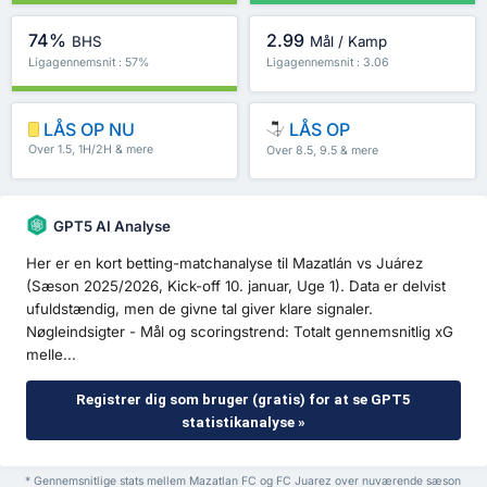
74%
2.99
BHS
Mål / Kamp
Ligagennemsnit : 57%
Ligagennemsnit : 3.06
LÅS OP NU
LÅS OP
Over 1.5, 1H/2H & mere
Over 8.5, 9.5 & mere
GPT5 AI Analyse
Her er en kort betting-matchanalyse til Mazatlán vs Juárez
(Sæson 2025/2026, Kick-off 10. januar, Uge 1). Data er delvist
ufuldstændig, men de givne tal giver klare signaler.
Nøgleindsigter - Mål og scoringstrend: Totalt gennemsnitlig xG
melle...
Registrer dig som bruger (gratis) for at se GPT5
statistikanalyse »
* Gennemsnitlige stats mellem Mazatlan FC og FC Juarez over nuværende sæson