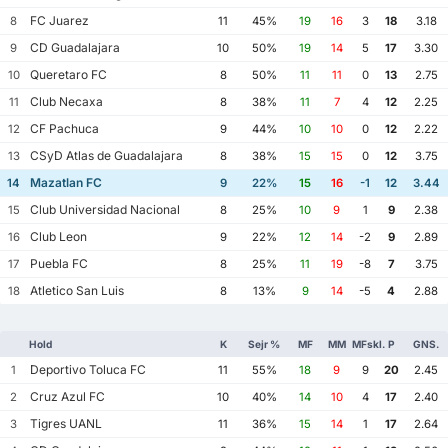
FC Juarez
8
11
45%
19
16
3
18
3.18
CD Guadalajara
9
10
50%
19
14
5
17
3.30
Queretaro FC
10
8
50%
11
11
0
13
2.75
Club Necaxa
11
8
38%
11
7
4
12
2.25
CF Pachuca
12
9
44%
10
10
0
12
2.22
CSyD Atlas de Guadalajara
13
8
38%
15
15
0
12
3.75
Mazatlan FC
14
9
22%
15
16
-1
12
3.44
Club Universidad Nacional
15
8
25%
10
9
1
9
2.38
Club Leon
16
9
22%
12
14
-2
9
2.89
Puebla FC
17
8
25%
11
19
-8
7
3.75
Atletico San Luis
18
8
13%
9
14
-5
4
2.88
Hold
K
Sejr %
MF
MM
MFskl.
P
GNS.
Deportivo Toluca FC
1
11
55%
18
9
9
20
2.45
Cruz Azul FC
2
10
40%
14
10
4
17
2.40
Tigres UANL
3
11
36%
15
14
1
17
2.64