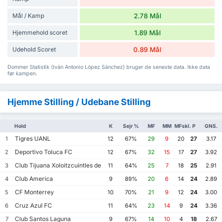
Mål / Kamp
2.78 Mål
Hjemmehold scoret
1.89 Mål
Udehold Scoret
0.89 Mål
Dommer Statistik (Iván Antonio López Sánchez) bruger de seneste data. Ikke data
før kampen.
Hjemme Stilling / Udebane Stilling
Hold
K
Sejr %
MF
MM
MFskl.
P
GNS.
Tigres UANL
1
12
67%
29
9
20
27
3.17
Deportivo Toluca FC
2
12
67%
32
15
17
27
3.92
Club Tijuana Xoloitzcuintles de Caliente
3
11
64%
25
7
18
25
2.91
Club America
4
9
89%
20
6
14
24
2.89
CF Monterrey
5
10
70%
21
9
12
24
3.00
Cruz Azul FC
6
11
64%
23
14
9
24
3.36
Club Santos Laguna
7
9
67%
14
10
4
18
2.67