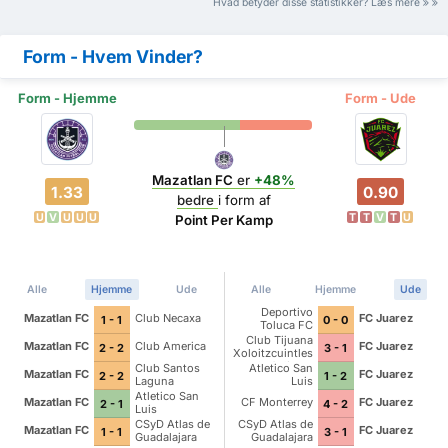
Hvad betyder disse statistikker? Læs mere
Form - Hvem Vinder?
Form - Hjemme
Form - Ude
Mazatlan FC
er
+48%
1.33
0.90
bedre
i form af
U
V
U
U
U
T
T
V
T
U
Point Per Kamp
Alle
Hjemme
Ude
Alle
Hjemme
Ude
Deportivo
Mazatlan FC
Club Necaxa
FC Juarez
1 - 1
0 - 0
Toluca FC
Club Tijuana
Mazatlan FC
Club America
FC Juarez
2 - 2
3 - 1
Xoloitzcuintles
de Caliente
Club Santos
Atletico San
Mazatlan FC
FC Juarez
2 - 2
1 - 2
Laguna
Luis
Atletico San
Mazatlan FC
CF Monterrey
FC Juarez
2 - 1
4 - 2
Luis
CSyD Atlas de
CSyD Atlas de
Mazatlan FC
FC Juarez
1 - 1
3 - 1
Guadalajara
Guadalajara