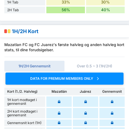
33%
30%
1H Tab
56%
40%
2H Tab
1H/2H Kort
Mazatlan FC og FC Juarez's første halvleg og anden halvleg kort
stats, til dine forudsigelser.
1H/2H Gennemsnit
Over 0.5 ~ 3 (1H/2H)
DATA FOR PREMIUM MEMBERS ONLY
Kort (1./2. Halvleg)
Mazatlán
Juárez
Gennemsnit
1H kort modtaget i
gennemsnit
2H kort modtaget i
gennemsnit
Gennemsnit kort (1H)