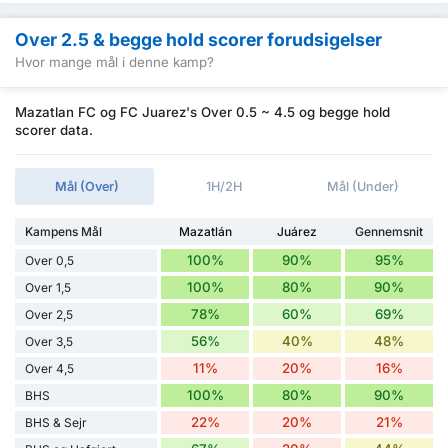
Over 2.5 & begge hold scorer forudsigelser
Hvor mange mål i denne kamp?
Mazatlan FC og FC Juarez's Over 0.5 ~ 4.5 og begge hold
scorer data.
Mål (Over)
1H/2H
Mål (Under)
Kampens Mål
Mazatlán
Juárez
Gennemsnit
100%
90%
95%
Over 0,5
100%
80%
90%
Over 1,5
78%
60%
69%
Over 2,5
56%
40%
48%
Over 3,5
11%
20%
16%
Over 4,5
100%
80%
90%
BHS
22%
20%
21%
BHS & Sejr