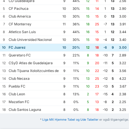
CD Guadalajara
4
9
44%
12
11
1
13
2.56
CF Pachuca
5
10
30%
15
14
1
13
2.90
Club America
6
10
30%
15
15
0
13
3.00
CF Monterrey
7
11
36%
18
25
-7
13
3.91
Atletico San Luis
8
9
44%
16
15
1
12
3.44
Club Universidad Nacional
9
10
30%
15
19
-4
12
3.40
FC Juarez
10
10
20%
12
18
-6
9
3.00
Queretaro FC
11
9
22%
8
18
-10
7
2.89
CSyD Atlas de Guadalajara
12
9
11%
9
20
-11
5
3.22
Club Tijuana Xoloitzcuintles de Caliente
13
9
11%
10
22
-12
5
3.56
Club Necaxa
14
9
11%
13
25
-12
5
4.22
Puebla FC
15
9
11%
10
23
-13
5
3.67
Club Leon
16
8
13%
2
17
-15
4
2.38
Mazatlan FC
17
8
0%
5
13
-8
2
2.25
Club Santos Laguna
18
8
0%
8
18
-10
2
3.25
*
Liga MX Hjemme Tabel og Ude Tabeller
er også tilgængelige.