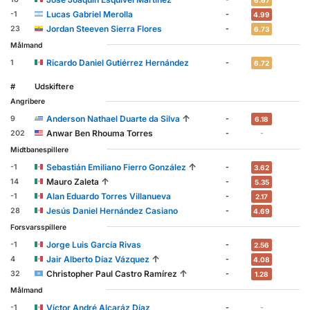
6.67
Lucas Gabriel Merolla
-1
-
4.99
Jordan Steeven Sierra Flores
23
-
6.73
Målmand
Ricardo Daniel Gutiérrez Hernández
1
-
6.72
#
Udskiftere
Angribere
↑
Anderson Nathael Duarte da Silva
9
-
6.18
Anwar Ben Rhouma Torres
202
-
-
Midtbanespillere
↑
Sebastián Emiliano Fierro González
-1
-
3.62
↑
Mauro Zaleta
14
-
5.35
Alan Eduardo Torres Villanueva
-1
-
2.17
Jesús Daniel Hernández Casiano
28
-
4.69
Forsvarsspillere
Jorge Luis García Rivas
-1
-
2.56
↑
Jair Alberto Díaz Vázquez
4
-
4.08
↑
Christopher Paul Castro Ramírez
32
-
1.28
Målmand
Víctor André Alcaráz Díaz
-1
-
-