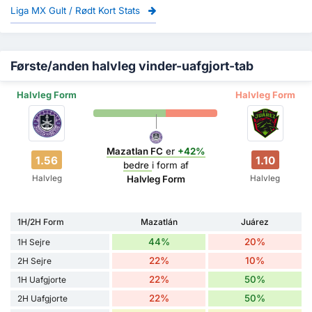
Liga MX Gult / Rødt Kort Stats
Første/anden halvleg vinder-uafgjort-tab
Halvleg Form
Halvleg Form
Mazatlan FC
er
+42%
1.56
1.10
bedre
i form af
Halvleg
Halvleg
Halvleg Form
1H/2H Form
Mazatlán
Juárez
44%
20%
1H Sejre
22%
10%
2H Sejre
22%
50%
1H Uafgjorte
22%
50%
2H Uafgjorte