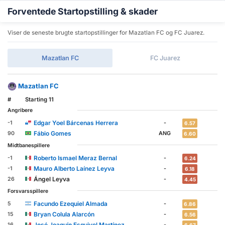
Forventede Startopstilling & skader
Viser de seneste brugte startopstillinger for Mazatlan FC og FC Juarez.
Mazatlan FC
FC Juarez
Mazatlan FC
#
Starting 11
Angribere
Edgar Yoel Bárcenas Herrera
-1
-
6.57
Fábio Gomes
90
ANG
6.60
Midtbanespillere
Roberto Ismael Meraz Bernal
-1
-
6.24
Mauro Alberto Laínez Leyva
-1
-
6.18
Ángel Leyva
26
-
4.45
Forsvarsspillere
Facundo Ezequiel Almada
5
-
6.86
Bryan Colula Alarcón
15
-
6.56
José Joaquín Esquivel Martínez
16
-