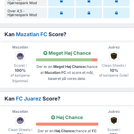
Hjørnespark Mod
Over 4,5 -
Hjørnespark Mod
Kan
Mazatlan FC
Score?
Mazatlán
Juárez
Meget Høj Chance
Scoret i
Clean Sheets i
Der er en
Meget Høj Chance
chance
100%
10%
at
Mazatlan FC
vil score et mål,
af kampene
af kampene (Ude)
baseret på vores data.
(Hjemme)
Kan
FC Juarez
Score?
Mazatlán
Juárez
Høj Chance
Clean Sheets i
Scoret i
Der er en
Høj Chance
chance at
FC