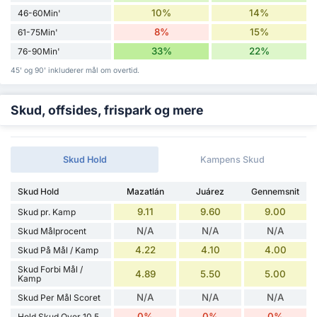
10%
14%
46-60Min'
8%
15%
61-75Min'
33%
22%
76-90Min'
45' og 90' inkluderer mål om overtid.
Skud, offsides, frispark og mere
Skud Hold
Kampens Skud
Skud Hold
Mazatlán
Juárez
Gennemsnit
9.11
9.60
9.00
Skud pr. Kamp
N/A
N/A
N/A
Skud Målprocent
4.22
4.10
4.00
Skud På Mål / Kamp
Skud Forbi Mål /
4.89
5.50
5.00
Kamp
N/A
N/A
N/A
Skud Per Mål Scoret
0%
0%
0%
Hold Skud Over 10.5