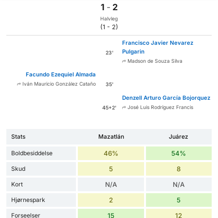
1
-
2
Halvleg
(1 - 2)
Francisco Javier Nevarez
Pulgarin
23'
Madson de Souza Silva
Facundo Ezequiel Almada
Iván Mauricio González Cataño
35'
Denzell Arturo García Bojorquez
José Luis Rodríguez Francis
45+2'
Stats
Mazatlán
Juárez
Boldbesiddelse
46%
54%
Skud
5
8
Kort
N/A
N/A
Hjørnespark
2
5
Forseelser
15
12