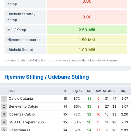
0.00
Kamp
Udehold Straffe /
0.00
Kamp
Mål / Kamp
2.50 Mål
Hjemmehold scoret
1.50 Mål
Udehold Scoret
1.00 Mål
Dommer Statistik (Mattia Nigro) bruger de seneste data. Ikke data før kampen.
Hjemme Stilling / Udebane Stilling
Hold
K
Sejr %
MF
MM
MFskl.
P
GNS.
Calcio Catania
1
15
87%
31
0
31
41
2.07
Benevento Calcio
2
14
86%
35
8
27
38
3.07
Cosenza Calcio
3
15
73%
32
16
16
33
3.20
SSD FC Trapani 1905
4
15
53%
26
15
11
28
2.73
Casertana FC
5
14
57%
24
17
7
28
2.93