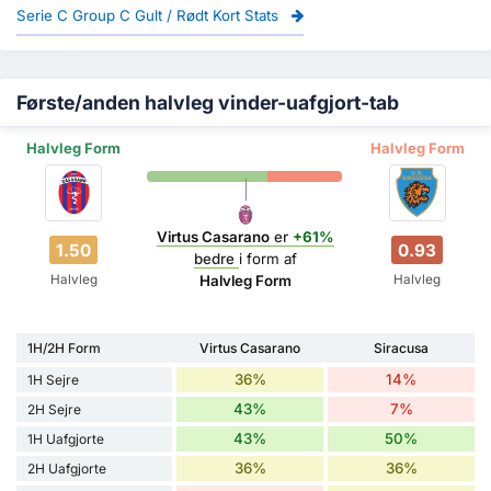
Serie C Group C Gult / Rødt Kort Stats
Første/anden halvleg vinder-uafgjort-tab
Halvleg Form
Halvleg Form
Virtus Casarano
er
+61%
1.50
0.93
bedre
i form af
Halvleg
Halvleg
Halvleg Form
1H/2H Form
Virtus Casarano
Siracusa
36%
14%
1H Sejre
43%
7%
2H Sejre
43%
50%
1H Uafgjorte
36%
36%
2H Uafgjorte