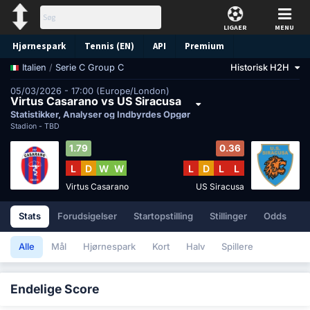
LIGAER
MENU
Hjørnespark
Tennis (EN)
API
Premium
/
Serie C Group C
Historisk H2H
Italien
Forudsigelse
05/03/2026 - 17:00 (Europe/London)
Virtus Casarano vs US Siracusa
Statistikker, Analyser og Indbyrdes Opgør
Stadion -
TBD
1.79
0.36
L
D
W
W
L
D
L
L
Virtus Casarano
US Siracusa
Stats
Forudsigelser
Startopstilling
Stillinger
Odds
Alle
Mål
Hjørnespark
Kort
Halv
Spillere
Endelige Score