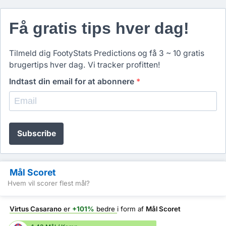
Få gratis tips hver dag!
Tilmeld dig FootyStats Predictions og få 3 ~ 10 gratis
brugertips hver dag. Vi tracker profitten!
Indtast din email for at abonnere
*
Subscribe
Mål Scoret
Hvem vil scorer flest mål?
Virtus Casarano
er
+101%
bedre
i form af
Mål Scoret