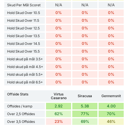
N/A
N/A
N/A
Skud Per Mål Scoret
0%
0%
0%
Hold Skud Over 10.5
0%
0%
0%
Hold Skud Over 11.5
0%
0%
0%
Hold Skud Over 12.5
0%
0%
0%
Hold Skud Over 13.5
0%
0%
0%
Hold Skud Over 14.5
0%
0%
0%
Hold Skud Over 15.5
0%
0%
0%
Hold skud på mål 3.5+
0%
0%
0%
Hold skud på mål 4.5+
0%
0%
0%
Hold skud på mål 5.5+
0%
0%
0%
Hold skud på mål 6.5+
Offside Stats
Virtus
Siracusa
Gennemsnit
Casarano
2.92
5.38
4.00
Offsides / kamp
62%
77%
70%
Over 2,5 Offsides
23%
69%
46%
Over 3,5 Offsides