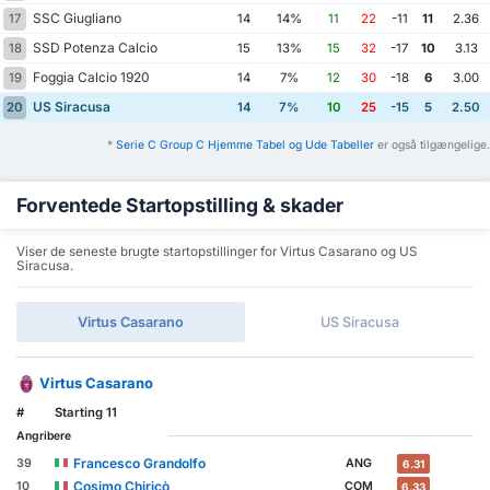
SSC Giugliano
17
14
14%
11
22
-11
11
2.36
SSD Potenza Calcio
18
15
13%
15
32
-17
10
3.13
Foggia Calcio 1920
19
14
7%
12
30
-18
6
3.00
US Siracusa
20
14
7%
10
25
-15
5
2.50
*
Serie C Group C Hjemme Tabel og Ude Tabeller
er også tilgængelige.
Forventede Startopstilling & skader
Viser de seneste brugte startopstillinger for Virtus Casarano og US
Siracusa.
Virtus Casarano
US Siracusa
Virtus Casarano
#
Starting 11
Angribere
Francesco Grandolfo
39
ANG
6.31
Cosimo Chiricò
10
COM
6.33