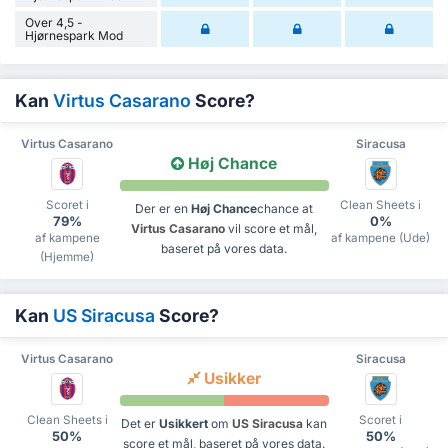
Over 4,5 -
Hjørnespark Mod
Kan
Virtus Casarano
Score?
Virtus Casarano
Siracusa
Høj Chance
Scoret i
Clean Sheets i
Der er en
Høj Chance
chance at
79%
0%
Virtus Casarano
vil score et mål,
af kampene
af kampene (Ude)
baseret på vores data.
(Hjemme)
Kan
US Siracusa
Score?
Virtus Casarano
Siracusa
Usikker
Clean Sheets i
Scoret i
Det er
Usikkert
om
US Siracusa
kan
50%
50%
score et mål, baseret på vores data.