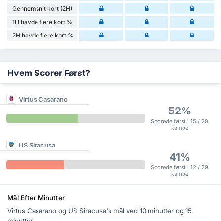
Gennemsnit kort (2H)
1H havde flere kort %
2H havde flere kort %
Hvem Scorer Først?
Virtus Casarano
52%
Scorede først i 15 / 29
kampe
US Siracusa
41%
Scorede først i 12 / 29
kampe
Mål Efter Minutter
Virtus Casarano og US Siracusa's mål ved 10 minutter og 15
minutter.