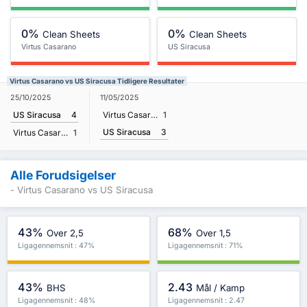
0%
0%
Clean Sheets
Clean Sheets
Virtus Casarano
US Siracusa
Virtus Casarano vs US Siracusa Tidligere Resultater
25/10/2025
11/05/2025
US Siracusa
4
Virtus Casarano
1
US Siracusa
3
Virtus Casarano
1
Alle Forudsigelser
- Virtus Casarano vs US Siracusa
43%
68%
Over 2,5
Over 1,5
Ligagennemsnit : 47%
Ligagennemsnit : 71%
43%
2.43
BHS
Mål / Kamp
Ligagennemsnit : 48%
Ligagennemsnit : 2.47