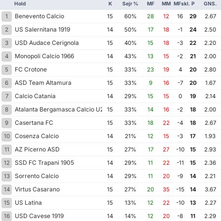
Hold
K
Sejr %
MF
MM
MFskl.
P
GNS.
Benevento Calcio
1
15
60%
28
12
16
29
2.67
US Salernitana 1919
2
14
50%
17
18
-1
24
2.50
USD Audace Cerignola
3
15
40%
15
18
-3
22
2.20
Monopoli Calcio 1966
4
14
43%
13
15
-2
21
2.00
FC Crotone
5
15
33%
23
19
4
20
2.80
ASD Team Altamura
6
15
33%
9
16
-7
20
1.67
Calcio Catania
7
14
29%
15
15
0
19
2.14
Atalanta Bergamasca Calcio U23
8
15
33%
14
16
-2
18
2.00
Casertana FC
9
15
33%
18
22
-4
18
2.67
Cosenza Calcio
10
14
21%
12
15
-3
17
1.93
AZ Picerno ASD
11
15
27%
17
27
-10
15
2.93
SSD FC Trapani 1905
12
14
29%
11
22
-11
15
2.36
Sorrento Calcio
13
14
29%
11
20
-9
14
2.21
Virtus Casarano
14
15
27%
20
35
-15
14
3.67
US Latina
15
15
13%
12
22
-10
13
2.27
USD Cavese 1919
16
14
14%
12
20
-8
11
2.29