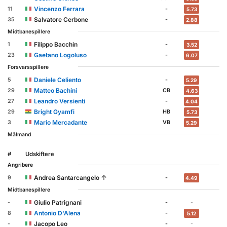
Vincenzo Ferrara
11
-
5.73
Salvatore Cerbone
35
-
2.88
Midtbanespillere
Filippo Bacchin
1
-
3.52
Gaetano Logoluso
23
-
6.07
Forsvarsspillere
Daniele Celiento
5
-
5.29
Matteo Bachini
29
CB
4.63
Leandro Versienti
27
-
4.04
Bright Gyamfi
29
HB
5.73
Mario Mercadante
3
VB
5.29
Målmand
#
Udskiftere
Angribere
↑
Andrea Santarcangelo
9
-
4.49
Midtbanespillere
Giulio Patrignani
-
-
-
Antonio D'Alena
8
-
5.12
Jacopo Leo
-
-
-