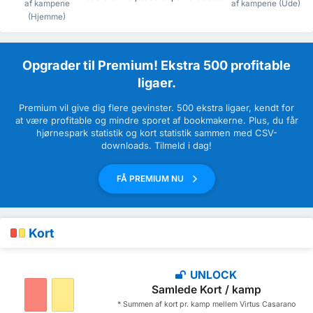
af kampene
af kampene (Ude)
(Hjemme)
Opgrader til Premium! Ekstra 500 profitable
ligaer.
Premium vil give dig flere gevinster. 500 ekstra ligaer, kendt for
at være profitable og mindre sporet af bookmakerne. Plus, du får
hjørnespark statistik og kort statistik sammen med CSV-
downloads. Tilmeld i dag!
FÅ PREMIUM NU
Kort
UNLOCK
Samlede Kort / kamp
* Summen af ​​kort pr. kamp mellem Virtus Casarano