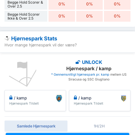
Begge Hold Scorer &
0%
0%
0%
Over 2.5
Begge Hold Scorer
0%
0%
0%
Ikke & Over 2.5
Hjørnespark Stats
Hvor mange hjørnespark vil der være?
UNLOCK
Hjørnespark / kamp
* Gennemsnitligt hjørnespark pr. kamp
mellem US
Siracusa og SSC Giugliano
/ kamp
/ kamp
Hjørnespark Tildelt
Hjørnespark Tildelt
Samlede Hjørnespark
1H/2H