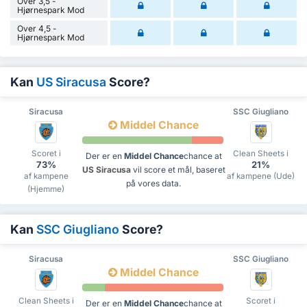
Over 3,5 -
Hjørnespark Mod
Over 4,5 -
Hjørnespark Mod
Kan
US Siracusa
Score?
Siracusa
SSC Giugliano
Middel Chance
Scoret i
Clean Sheets i
Der er en
Middel Chance
chance at
73%
21%
US Siracusa
vil score et mål, baseret
af kampene
af kampene (Ude)
på vores data.
(Hjemme)
Kan
SSC Giugliano
Score?
Siracusa
SSC Giugliano
Middel Chance
Clean Sheets i
Scoret i
Der er en
Middel Chance
chance at