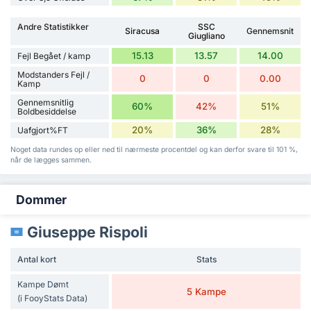
Andre Statistikker
SSC
Siracusa
Gennemsnit
Giugliano
15.13
13.57
14.00
Fejl Begået / kamp
Modstanders Fejl /
0
0
0.00
Kamp
Gennemsnitlig
60%
42%
51%
Boldbesiddelse
20%
36%
28%
Uafgjort%FT
Noget data rundes op eller ned til nærmeste procentdel og kan derfor svare til 101 %,
når de lægges sammen.
Dommer
Giuseppe Rispoli
Antal kort
Stats
Kampe Dømt
5 Kampe
(i FooyStats Data)