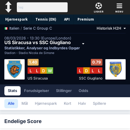
LIGAER
MENU
Hjørnespark
Tennis (EN)
API
Premium
/
Serie C Group C
Historisk H2H
Italien
Forudsigelse
08/03/2026 - 13:30 (Europe/London)
US Siracusa vs SSC Giugliano
Statistikker, Analyser og Indbyrdes Opgør
Stadion -
Stadio Nicola de Simone
1.40
0.79
L
L
D
W
L
D
L
L
US Siracusa
SSC Giugliano
Stats
Forudsigelser
Stillinger
Odds
Alle
Mål
Hjørnespark
Kort
Halv
Spillere
Endelige Score