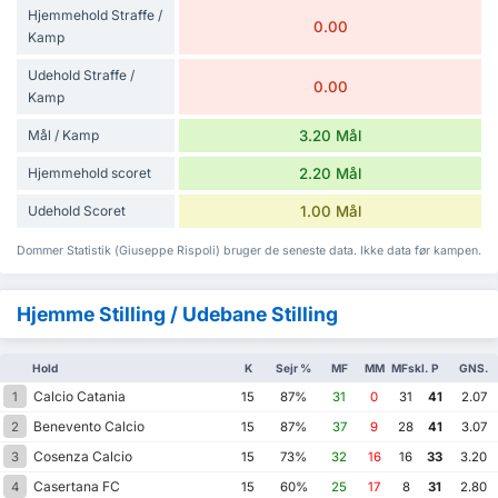
Hjemmehold Straffe /
0.00
Kamp
Udehold Straffe /
0.00
Kamp
Mål / Kamp
3.20 Mål
Hjemmehold scoret
2.20 Mål
Udehold Scoret
1.00 Mål
Dommer Statistik (Giuseppe Rispoli) bruger de seneste data. Ikke data før kampen.
Hjemme Stilling / Udebane Stilling
Hold
K
Sejr %
MF
MM
MFskl.
P
GNS.
Calcio Catania
1
15
87%
31
0
31
41
2.07
Benevento Calcio
2
15
87%
37
9
28
41
3.07
Cosenza Calcio
3
15
73%
32
16
16
33
3.20
Casertana FC
4
15
60%
25
17
8
31
2.80