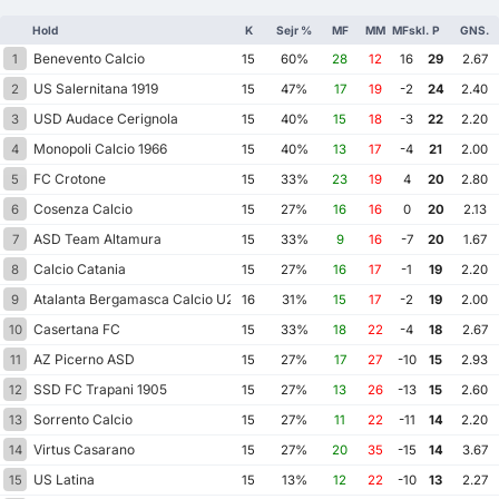
Hold
K
Sejr %
MF
MM
MFskl.
P
GNS.
Benevento Calcio
1
15
60%
28
12
16
29
2.67
US Salernitana 1919
2
15
47%
17
19
-2
24
2.40
USD Audace Cerignola
3
15
40%
15
18
-3
22
2.20
Monopoli Calcio 1966
4
15
40%
13
17
-4
21
2.00
FC Crotone
5
15
33%
23
19
4
20
2.80
Cosenza Calcio
6
15
27%
16
16
0
20
2.13
ASD Team Altamura
7
15
33%
9
16
-7
20
1.67
Calcio Catania
8
15
27%
16
17
-1
19
2.20
Atalanta Bergamasca Calcio U23
9
16
31%
15
17
-2
19
2.00
Casertana FC
10
15
33%
18
22
-4
18
2.67
AZ Picerno ASD
11
15
27%
17
27
-10
15
2.93
SSD FC Trapani 1905
12
15
27%
13
26
-13
15
2.60
Sorrento Calcio
13
15
27%
11
22
-11
14
2.20
Virtus Casarano
14
15
27%
20
35
-15
14
3.67
US Latina
15
15
13%
12
22
-10
13
2.27