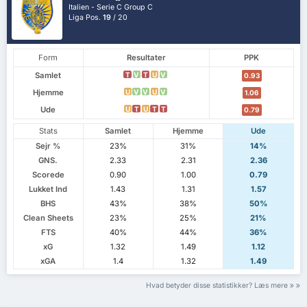
Italien - Serie C Group C
Liga Pos.
19
/ 20
Form
Resultater
PPK
Samlet
T
V
T
U
V
0.93
Hjemme
U
V
V
U
V
1.06
Ude
U
T
U
T
T
0.79
Stats
Samlet
Hjemme
Ude
Sejr %
23%
31%
14%
GNS.
2.33
2.31
2.36
Scorede
0.90
1.00
0.79
Lukket Ind
1.43
1.31
1.57
BHS
43%
38%
50%
Clean Sheets
23%
25%
21%
FTS
40%
44%
36%
xG
1.32
1.49
1.12
xGA
1.4
1.32
1.49
Hvad betyder disse statistikker? Læs mere