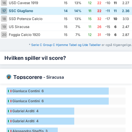
USD Cavese 1919
16
15
13%
12
22
-10
11
2.27
SSC Giugliano
17
14
14%
11
22
-11
11
2.36
SSD Potenza Calcio
18
15
13%
15
32
-17
10
3.13
US Siracusa
19
15
7%
11
26
-15
6
2.47
Foggia Calcio 1920
20
15
7%
12
31
-19
6
2.87
*
Serie C Group C Hjemme Tabel og Ude Tabeller
er også tilgængelige.
Hvilken spiller vil score?
Topscorere
-
Siracusa
Gianluca Contini 6
Gianluca Contini 6
Gabriel Arditi 4
Gabriel Arditi 4
Alessandro Sbaffo 3