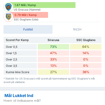
1.67 Mål / Kamp
US Siracusa (Hjemme)
0.79 Mål / Kamp
SSC Giugliano (Ude)
Fuldtid
1H/2H
Scoret Per Kamp
Siracusa
SSC Giugliano
73%
64%
Over 0,5
47%
14%
Over 1,5
33%
0%
Over 2,5
13%
0%
Over 3,5
27%
36%
Kunne ikke Score
* Statistik for US Siracusa's mål scoret på hjemmebane og SSC Giugliano's mål
scoret på udebane.
Mål Lukket Ind
Hvem vil indkassere mål?