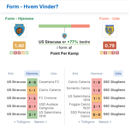
Form - Hvem Vinder?
Form - Hjemme
Form - Ude
US Siracusa
er
+77%
bedre
1.40
0.79
i form af
V
T
T
U
V
U
T
U
T
T
Point Per Kamp
Alle
Hjemme
Ude
Alle
Hjemme
Ude
US Siracusa
Casertana FC
Calcio Catania
SSC Giugliano
4 - 0
1 - 0
Sorrento Calcio
US Siracusa
Calcio Catania
SSC Giugliano
1 - 1
1 - 0
US Salernitana
US Siracusa
FC Crotone
SSC Giugliano
1 - 3
1 - 1
1919
USD Audace
Foggia Calcio
US Siracusa
SSC Giugliano
0 - 1
2 - 1
Cerignola
1920
US Salernitana
SSD Potenza
US Siracusa
SSC Giugliano
3 - 1
0 - 0
1919
Calcio
Tidligere
Næste
Tidligere
Næste