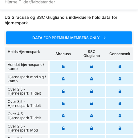
Hjørne Tildelt/Modstander
US Siracusa og SSC Giugliano's individuelle hold data for
hjørnespark.
DATA FOR PREMIUM MEMBERS ONLY
Holds Hjørnespark
SSC
Siracusa
Gennemsnit
Giugliano
Vundet hjørnespark /
kamp
Hjørnespark mod sig /
kamp
Over 2,5 -
Hjørnespark Tildelt
Over 3,5 -
Hjørnespark Tildelt
Over 4,5 -
Hjørnespark Tildelt
Over 2,5 -
Hjørnespark Mod