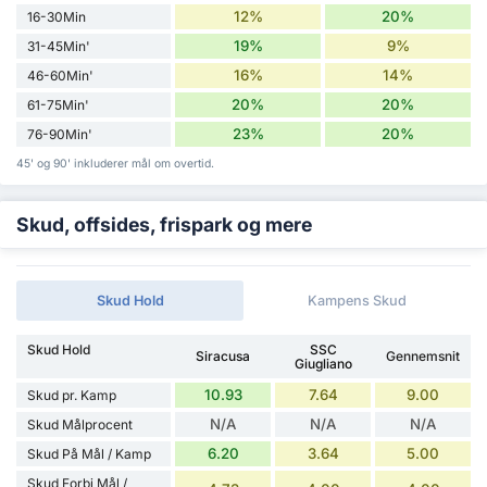
12%
20%
16-30Min
19%
9%
31-45Min'
16%
14%
46-60Min'
20%
20%
61-75Min'
23%
20%
76-90Min'
45' og 90' inkluderer mål om overtid.
Skud, offsides, frispark og mere
Skud Hold
Kampens Skud
Skud Hold
SSC
Siracusa
Gennemsnit
Giugliano
10.93
7.64
9.00
Skud pr. Kamp
N/A
N/A
N/A
Skud Målprocent
6.20
3.64
5.00
Skud På Mål / Kamp
Skud Forbi Mål /