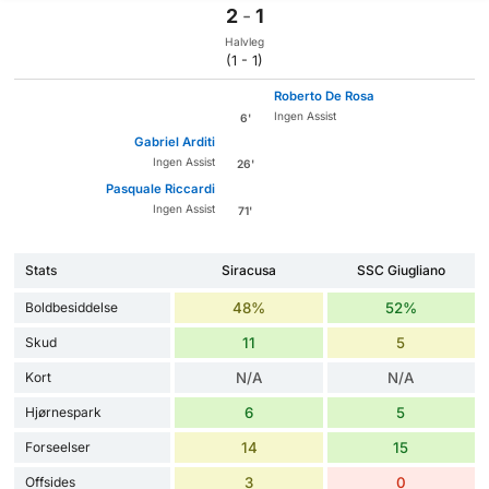
2
-
1
Halvleg
(1 - 1)
Roberto De Rosa
Ingen Assist
6'
Gabriel Arditi
Ingen Assist
26'
Pasquale Riccardi
Ingen Assist
71'
Stats
Siracusa
SSC Giugliano
Boldbesiddelse
48%
52%
Skud
11
5
Kort
N/A
N/A
Hjørnespark
6
5
Forseelser
14
15
Offsides
3
0