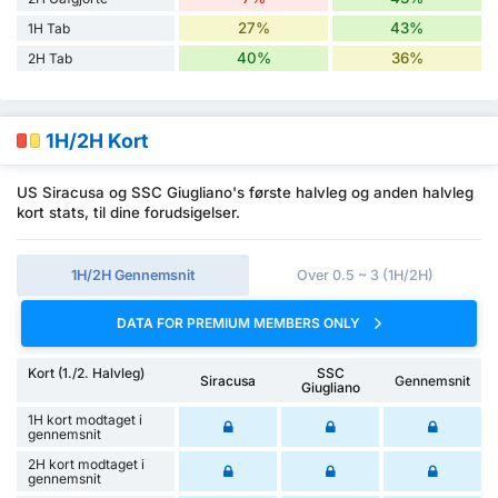
27%
43%
1H Tab
40%
36%
2H Tab
1H/2H Kort
US Siracusa og SSC Giugliano's første halvleg og anden halvleg
kort stats, til dine forudsigelser.
1H/2H Gennemsnit
Over 0.5 ~ 3 (1H/2H)
DATA FOR PREMIUM MEMBERS ONLY
Kort (1./2. Halvleg)
SSC
Siracusa
Gennemsnit
Giugliano
1H kort modtaget i
gennemsnit
2H kort modtaget i
gennemsnit