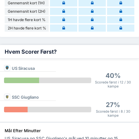
Gennemsnit kort (1H)
Gennemsnit kort (2H)
1H havde flere kort %
2H havde flere kort %
Hvem Scorer Først?
US Siracusa
40%
Scorede først i 12 / 30
kampe
SSC Giugliano
27%
Scorede først i 8 / 30
kampe
Mål Efter Minutter
US Siracusa og SSC Giugliano's mål ved 10 minutter og 15