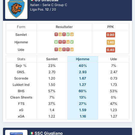
Italien - Serie C Group C
Liga Pos.
12
/ 20
Form
Resultater
PPK
Samlet
T
U
T
V
U
0.90
Hjemme
V
T
T
U
V
1.40
Ude
T
U
T
T
U
0.40
Stats
Samlet
Hjemme
Ude
Sejr %
23%
40%
7%
GNS.
2.70
2.93
2.47
Scorede
1.20
1.67
0.73
Lukket Ind
1.50
1.27
1.73
BHS
57%
60%
53%
Clean Sheets
7%
13%
0%
FTS
37%
27%
47%
xG
1.4
1.59
1.23
xGA
1.22
1.16
1.27
SSC Giugliano