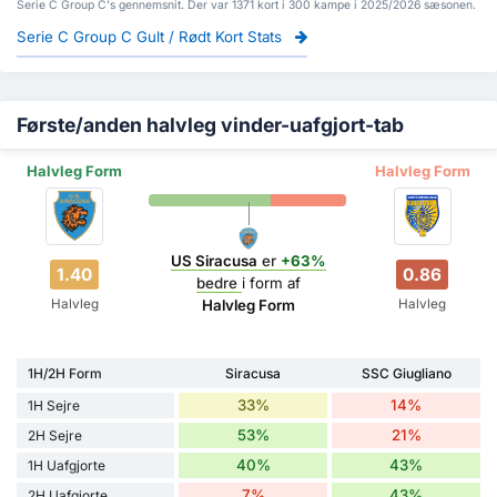
Serie C Group C's gennemsnit. Der var 1371 kort i 300 kampe i 2025/2026 sæsonen.
Serie C Group C Gult / Rødt Kort Stats
Første/anden halvleg vinder-uafgjort-tab
Halvleg Form
Halvleg Form
US Siracusa
er
+63%
1.40
0.86
bedre
i form af
Halvleg
Halvleg
Halvleg Form
1H/2H Form
Siracusa
SSC Giugliano
33%
14%
1H Sejre
53%
21%
2H Sejre
40%
43%
1H Uafgjorte
7%
43%
2H Uafgjorte