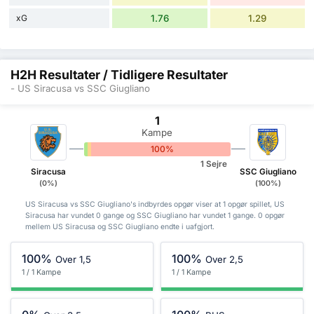
xG
1.76
1.29
H2H Resultater / Tidligere Resultater
- US Siracusa vs SSC Giugliano
1
Kampe
0%
0%
100%
1 Sejre
Siracusa
SSC Giugliano
(0%)
(100%)
US Siracusa vs SSC Giugliano's indbyrdes opgør viser at 1 opgør spillet, US
Siracusa har vundet 0 gange og SSC Giugliano har vundet 1 gange. 0 opgør
mellem US Siracusa og SSC Giugliano endte i uafgjort.
100%
100%
Over 1,5
Over 2,5
1 / 1 Kampe
1 / 1 Kampe