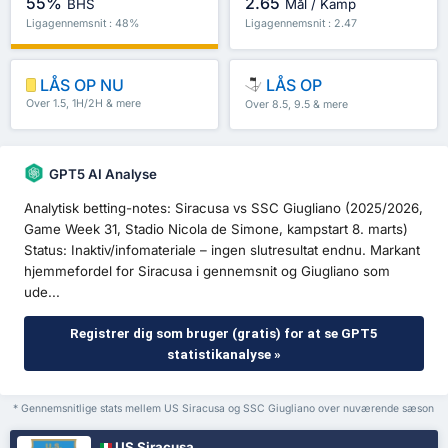
55%
2.65
BHS
Mål / Kamp
Ligagennemsnit : 48%
Ligagennemsnit : 2.47
LÅS OP NU
LÅS OP
Over 1.5, 1H/2H & mere
Over 8.5, 9.5 & mere
GPT5 AI Analyse
Analytisk betting-notes: Siracusa vs SSC Giugliano (2025/2026,
Game Week 31, Stadio Nicola de Simone, kampstart 8. marts)
Status: Inaktiv/infomateriale – ingen slutresultat endnu. Markant
hjemmefordel for Siracusa i gennemsnit og Giugliano som
ude...
Registrer dig som bruger (gratis) for at se GPT5
statistikanalyse »
* Gennemsnitlige stats mellem US Siracusa og SSC Giugliano over nuværende sæson
US Siracusa