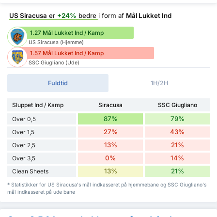
US Siracusa
er
+24%
bedre
i form af
Mål Lukket Ind
1.27 Mål Lukket Ind / Kamp
US Siracusa (Hjemme)
1.57 Mål Lukket Ind / Kamp
SSC Giugliano (Ude)
Fuldtid
1H/2H
Sluppet Ind / Kamp
Siracusa
SSC Giugliano
87%
79%
Over 0,5
27%
43%
Over 1,5
13%
21%
Over 2,5
0%
14%
Over 3,5
13%
21%
Clean Sheets
* Statistikker for US Siracusa's mål indkasseret på hjemmebane og SSC Giugliano's
mål indkasseret på ude bane