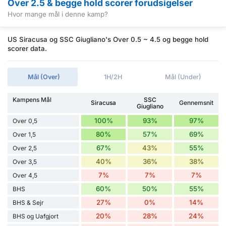
Over 2.5 & begge hold scorer forudsigelser
Hvor mange mål i denne kamp?
US Siracusa og SSC Giugliano's Over 0.5 ~ 4.5 og begge hold
scorer data.
Mål (Over)
1H/2H
Mål (Under)
Kampens Mål
SSC
Siracusa
Gennemsnit
Giugliano
100%
93%
97%
Over 0,5
80%
57%
69%
Over 1,5
67%
43%
55%
Over 2,5
40%
36%
38%
Over 3,5
7%
7%
7%
Over 4,5
60%
50%
55%
BHS
27%
0%
14%
BHS & Sejr
20%
28%
24%
BHS og Uafgjort