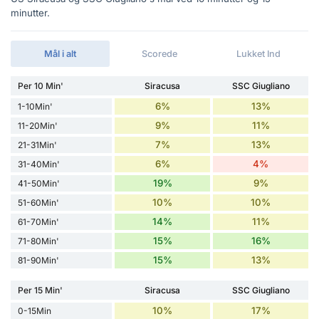
minutter.
Mål i alt
Scorede
Lukket Ind
Per 10 Min'
Siracusa
SSC Giugliano
6%
13%
1-10Min'
9%
11%
11-20Min'
7%
13%
21-31Min'
6%
4%
31-40Min'
19%
9%
41-50Min'
10%
10%
51-60Min'
14%
11%
61-70Min'
15%
16%
71-80Min'
15%
13%
81-90Min'
Per 15 Min'
Siracusa
SSC Giugliano
10%
17%
0-15Min