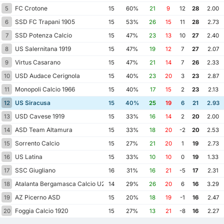
FC Crotone
5
15
60%
21
9
12
28
2.00
SSD FC Trapani 1905
6
15
53%
26
15
11
28
2.73
SSD Potenza Calcio
7
15
47%
23
13
10
27
2.40
US Salernitana 1919
8
15
47%
19
12
7
27
2.07
Virtus Casarano
9
15
47%
21
14
7
26
2.33
USD Audace Cerignola
10
15
40%
23
20
3
23
2.87
Monopoli Calcio 1966
11
15
40%
17
15
2
23
2.13
US Siracusa
12
15
40%
25
19
6
21
2.93
USD Cavese 1919
13
15
33%
16
14
2
20
2.00
ASD Team Altamura
14
15
33%
18
20
-2
20
2.53
Sorrento Calcio
15
15
27%
21
20
1
19
2.73
US Latina
16
15
33%
10
10
0
19
1.33
SSC Giugliano
17
16
31%
16
21
-5
17
2.31
Atalanta Bergamasca Calcio U23
18
14
29%
26
20
6
16
3.29
AZ Picerno ASD
19
15
20%
18
19
-1
16
2.47
Foggia Calcio 1920
20
15
27%
13
21
-8
16
2.27