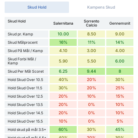
Skud Hold
Kampens Skud
Skud Hold
Sorrento
Salernitana
Gennemsnit
Calcio
10.00
8.50
9.00
Skud pr. Kamp
16%
11%
14%
Skud Målprocent
4.10
3.00
4.00
Skud På Mål / Kamp
Skud Forbi Mål /
5.90
5.50
6.00
Kamp
6.25
9.44
8
Skud Per Mål Scoret
40%
20%
30%
Hold Skud Over 10.5
30%
20%
25%
Hold Skud Over 11.5
20%
10%
15%
Hold Skud Over 12.5
20%
0%
10%
Hold Skud Over 13.5
20%
0%
10%
Hold Skud Over 14.5
10%
0%
5%
Hold Skud Over 15.5
60%
30%
45%
Hold skud på mål 3.5+
40%
20%
30%
Hold skud på mål 4.5+