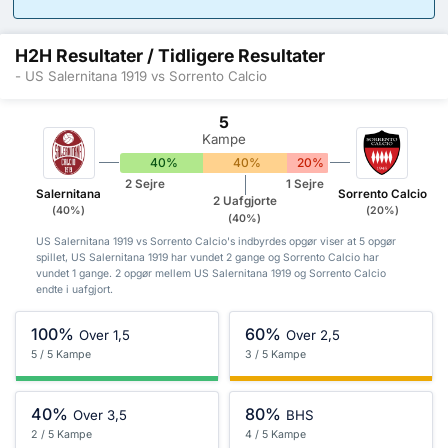
H2H Resultater / Tidligere Resultater
- US Salernitana 1919 vs Sorrento Calcio
5
Kampe
40%
40%
20%
2 Sejre
1 Sejre
Salernitana
Sorrento Calcio
2 Uafgjorte
(40%)
(20%)
(40%)
US Salernitana 1919 vs Sorrento Calcio's indbyrdes opgør viser at 5 opgør
spillet, US Salernitana 1919 har vundet 2 gange og Sorrento Calcio har
vundet 1 gange. 2 opgør mellem US Salernitana 1919 og Sorrento Calcio
endte i uafgjort.
100%
60%
Over 1,5
Over 2,5
5 / 5 Kampe
3 / 5 Kampe
40%
80%
Over 3,5
BHS
2 / 5 Kampe
4 / 5 Kampe