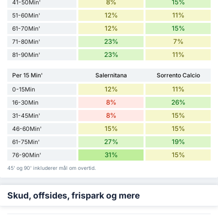
8%
15%
41-50Min'
12%
11%
51-60Min'
12%
15%
61-70Min'
23%
7%
71-80Min'
23%
11%
81-90Min'
Per 15 Min'
Salernitana
Sorrento Calcio
12%
11%
0-15Min
8%
26%
16-30Min
8%
15%
31-45Min'
15%
15%
46-60Min'
27%
19%
61-75Min'
31%
15%
76-90Min'
45' og 90' inkluderer mål om overtid.
Skud, offsides, frispark og mere