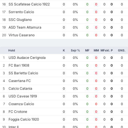
SS Scafatese Calcio 1922
16
0
0%
0
0
0
0
0
Sorrento Calcio
17
0
0%
0
0
0
0
0
SSC Giugliano
18
0
0%
0
0
0
0
0
ASD Team Altamura
19
0
0%
0
0
0
0
0
Virtus Casarano
20
0
0%
0
0
0
0
0
Hold
K
Sejr %
MF
MM
MFskl.
P
GNS.
USD Audace Cerignola
1
0
0%
0
0
0
0
0
FC Bari 1908
2
0
0%
0
0
0
0
0
SS Barletta Calcio
3
0
0%
0
0
0
0
0
Casertana FC
4
0
0%
0
0
0
0
0
Calcio Catania
5
0
0%
0
0
0
0
0
USD Cavese 1919
6
0
0%
0
0
0
0
0
Cosenza Calcio
7
0
0%
0
0
0
0
0
FC Crotone
8
0
0%
0
0
0
0
0
Foggia Calcio 1920
9
0
0%
0
0
0
0
0
Inter II
10
0
0%
0
0
0
0
0