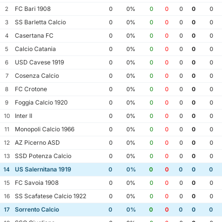
FC Bari 1908
2
0
0%
0
0
0
0
0
SS Barletta Calcio
3
0
0%
0
0
0
0
0
Casertana FC
4
0
0%
0
0
0
0
0
Calcio Catania
5
0
0%
0
0
0
0
0
USD Cavese 1919
6
0
0%
0
0
0
0
0
Cosenza Calcio
7
0
0%
0
0
0
0
0
FC Crotone
8
0
0%
0
0
0
0
0
Foggia Calcio 1920
9
0
0%
0
0
0
0
0
Inter II
10
0
0%
0
0
0
0
0
Monopoli Calcio 1966
11
0
0%
0
0
0
0
0
AZ Picerno ASD
12
0
0%
0
0
0
0
0
SSD Potenza Calcio
13
0
0%
0
0
0
0
0
US Salernitana 1919
14
0
0%
0
0
0
0
0
FC Savoia 1908
15
0
0%
0
0
0
0
0
SS Scafatese Calcio 1922
16
0
0%
0
0
0
0
0
Sorrento Calcio
17
0
0%
0
0
0
0
0