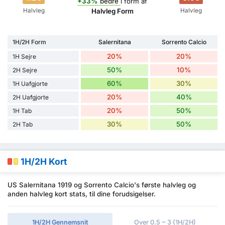
+33%
bedre
i form af
Halvleg
Halvleg
Halvleg Form
1H/2H Form
Salernitana
Sorrento Calcio
20%
20%
1H Sejre
50%
10%
2H Sejre
60%
30%
1H Uafgjorte
20%
40%
2H Uafgjorte
20%
50%
1H Tab
30%
50%
2H Tab
1H/2H Kort
US Salernitana 1919 og Sorrento Calcio's første halvleg og
anden halvleg kort stats, til dine forudsigelser.
1H/2H Gennemsnit
Over 0.5 ~ 3 (1H/2H)