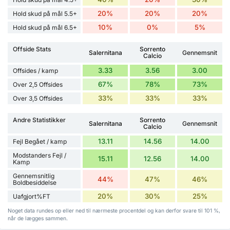
20%
20%
20%
Hold skud på mål 5.5+
10%
0%
5%
Hold skud på mål 6.5+
Offside Stats
Sorrento
Salernitana
Gennemsnit
Calcio
3.33
3.56
3.00
Offsides / kamp
67%
78%
73%
Over 2,5 Offsides
33%
33%
33%
Over 3,5 Offsides
Andre Statistikker
Sorrento
Salernitana
Gennemsnit
Calcio
13.11
14.56
14.00
Fejl Begået / kamp
Modstanders Fejl /
15.11
12.56
14.00
Kamp
Gennemsnitlig
44%
47%
46%
Boldbesiddelse
20%
30%
25%
Uafgjort%FT
Noget data rundes op eller ned til nærmeste procentdel og kan derfor svare til 101 %,
når de lægges sammen.