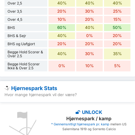
40%
40%
40%
Over 2,5
20%
30%
25%
Over 3,5
10%
20%
15%
Over 4,5
60%
40%
50%
BHS
40%
0%
20%
BHS & Sejr
20%
20%
20%
BHS og Uafgjort
Begge Hold Scorer &
40%
30%
35%
Over 2.5
Begge Hold Scorer
0%
10%
5%
Ikke & Over 2.5
Hjørnespark Stats
Hvor mange hjørnespark vil der være?
UNLOCK
Hjørnespark / kamp
* Gennemsnitligt hjørnespark pr. kamp
mellem US
Salernitana 1919 og Sorrento Calcio