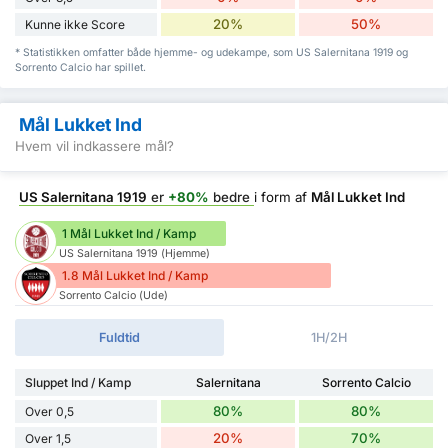
20%
50%
Kunne ikke Score
* Statistikken omfatter både hjemme- og udekampe, som US Salernitana 1919 og
Sorrento Calcio har spillet.
Mål Lukket Ind
Hvem vil indkassere mål?
US Salernitana 1919
er
+80%
bedre
i form af
Mål Lukket Ind
1 Mål Lukket Ind / Kamp
US Salernitana 1919 (Hjemme)
1.8 Mål Lukket Ind / Kamp
Sorrento Calcio (Ude)
Fuldtid
1H/2H
Sluppet Ind / Kamp
Salernitana
Sorrento Calcio
80%
80%
Over 0,5
20%
70%
Over 1,5