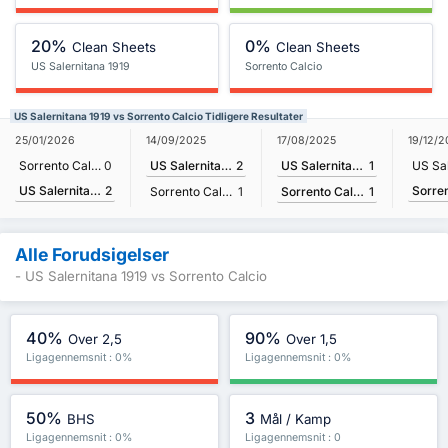
20%
0%
Clean Sheets
Clean Sheets
US Salernitana 1919
Sorrento Calcio
US Salernitana 1919 vs Sorrento Calcio Tidligere Resultater
17/08/2025
25/01/2026
14/09/2025
19/12/2
US Salernitana 1919
1
Sorrento Calcio
0
US Salernitana 1919
2
US Salernitana 1919
2
Sorrento Calcio
1
Sorrento Calcio
1
Alle Forudsigelser
- US Salernitana 1919 vs Sorrento Calcio
40%
90%
Over 2,5
Over 1,5
Ligagennemsnit : 0%
Ligagennemsnit : 0%
50%
3
BHS
Mål / Kamp
Ligagennemsnit : 0%
Ligagennemsnit : 0