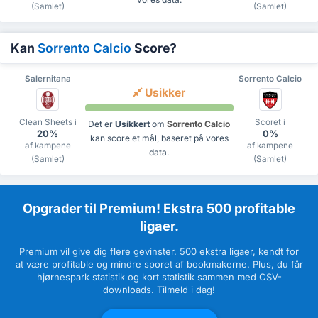
(Samlet)
(Samlet)
Kan
Sorrento Calcio
Score?
Salernitana
Sorrento Calcio
Usikker
Clean Sheets i
Scoret i
Det er
Usikkert
om
Sorrento Calcio
20%
0%
kan score et mål, baseret på vores
af kampene
af kampene
data.
(Samlet)
(Samlet)
Opgrader til Premium! Ekstra 500 profitable
ligaer.
Premium vil give dig flere gevinster. 500 ekstra ligaer, kendt for
at være profitable og mindre sporet af bookmakerne. Plus, du får
hjørnespark statistik og kort statistik sammen med CSV-
downloads. Tilmeld i dag!