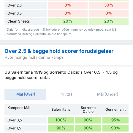
0%
30%
Over 2,5
0%
0%
Over 3,5
20%
20%
Clean Sheets
* Data for indkasserede mål inkluderer både hjemme- og udekampe, som US
Salernitana 1919 og Sorrento Calcio har spillet.
Over 2.5 & begge hold scorer forudsigelser
Hvor mange mål i denne kamp?
US Salernitana 1919 og Sorrento Calcio's Over 0.5 ~ 4.5 og
begge hold scorer data.
Mål (Over)
1H/2H
Mål (Under)
Kampens Mål
Sorrento
Salernitana
Gennemsnit
Calcio
100%
90%
95%
Over 0,5
90%
90%
90%
Over 1,5