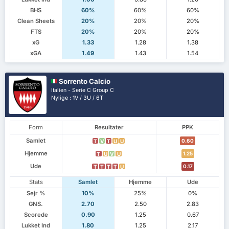
BHS
60%
60%
60%
Clean Sheets
20%
20%
20%
FTS
20%
20%
20%
xG
1.33
1.28
1.38
xGA
1.49
1.43
1.54
Sorrento Calcio
Italien - Serie C Group C
Nylige : 1V / 3U / 6T
Form
Resultater
PPK
Samlet
0.60
T
V
T
U
U
Hjemme
1.25
T
U
V
U
Ude
0.17
T
T
T
T
U
Stats
Samlet
Hjemme
Ude
Sejr %
10%
25%
0%
GNS.
2.70
2.50
2.83
Scorede
0.90
1.25
0.67
Lukket Ind
1.80
1.25
2.17