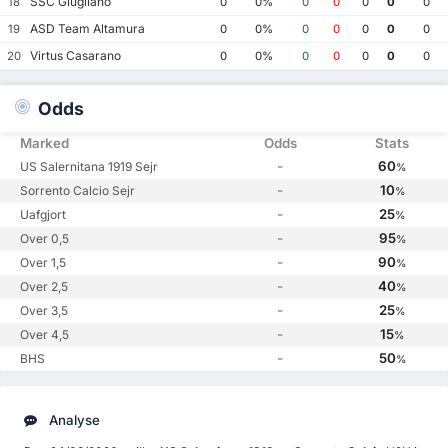
SSC Giugliano
18
0
0%
0
0
0
0
0
ASD Team Altamura
19
0
0%
0
0
0
0
0
Virtus Casarano
20
0
0%
0
0
0
0
0
Odds
Marked
Odds
Stats
-
60
US Salernitana 1919 Sejr
%
-
10
Sorrento Calcio Sejr
%
-
25
Uafgjort
%
-
95
Over 0,5
%
-
90
Over 1,5
%
-
40
Over 2,5
%
-
25
Over 3,5
%
-
15
Over 4,5
%
-
50
BHS
%
Analyse