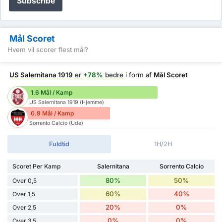
Subscribe
Mål Scoret
Hvem vil scorer flest mål?
US Salernitana 1919
er
+78%
bedre
i form af
Mål Scoret
1.6 Mål / Kamp
US Salernitana 1919 (Hjemme)
0.9 Mål / Kamp
Sorrento Calcio (Ude)
Fuldtid
1H/2H
Scoret Per Kamp
Salernitana
Sorrento Calcio
80%
50%
Over 0,5
60%
40%
Over 1,5
20%
0%
Over 2,5
0%
0%
Over 3,5