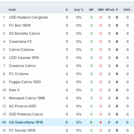
Hold
K
Sejr %
MF
MM
MFskl.
P
GNS.
USD Audace Cerignola
1
0
0%
0
0
0
0
0
FC Bari 1908
2
0
0%
0
0
0
0
0
SS Barletta Calcio
3
0
0%
0
0
0
0
0
Casertana FC
4
0
0%
0
0
0
0
0
Calcio Catania
5
0
0%
0
0
0
0
0
USD Cavese 1919
6
0
0%
0
0
0
0
0
Cosenza Calcio
7
0
0%
0
0
0
0
0
FC Crotone
8
0
0%
0
0
0
0
0
Foggia Calcio 1920
9
0
0%
0
0
0
0
0
Inter II
10
0
0%
0
0
0
0
0
Monopoli Calcio 1966
11
0
0%
0
0
0
0
0
AZ Picerno ASD
12
0
0%
0
0
0
0
0
SSD Potenza Calcio
13
0
0%
0
0
0
0
0
US Salernitana 1919
14
0
0%
0
0
0
0
0
FC Savoia 1908
15
0
0%
0
0
0
0
0