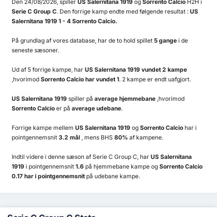
Den 24/08/2026, spiller
US Salernitana 1919
og
Sorrento Calcio
H2H i
Serie C Group C
. Den forrige kamp endte med følgende resultat :
US
Salernitana 1919 1 - 4 Sorrento Calcio.
På grundlag af vores database, har de to hold spillet
5 gange
i de
seneste sæsoner.
Ud af 5 forrige kampe, har
US Salernitana 1919 vundet 2 kampe
,hvorimod
Sorrento Calcio har vundet 1
. 2 kampe er endt uafgjort.
US Salernitana 1919
spiller på
average hjemmebane
,hvorimod
Sorrento Calcio
er på
average udebane
.
Forrige kampe mellem
US Salernitana 1919
og
Sorrento Calcio
har i
pointgennemsnit
3.2 mål
, mens BHS
80%
af kampene.
Indtil videre i denne sæson af Serie C Group C, har
US Salernitana
1919
i pointgennemsnit
1.6
på hjemmebane kampe og
Sorrento Calcio
0.17 har i pointgennemsnit
på udebane kampe.