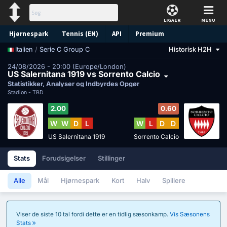
LIGAER
MENU
Hjørnespark
Tennis (EN)
API
Premium
/
Serie C Group C
Historisk H2H
Italien
Forudsigelse
24/08/2026 - 20:00 (Europe/London)
US Salernitana 1919 vs Sorrento Calcio
Statistikker, Analyser og Indbyrdes Opgør
Stadion -
TBD
2.00
0.60
W
W
D
L
W
L
D
D
US Salernitana 1919
Sorrento Calcio
Stats
Forudsigelser
Stillinger
Alle
Mål
Hjørnespark
Kort
Halv
Spillere
Viser de siste 10 tal fordi dette er en tidlig sæsonkamp.
Vis Sæsonens
Stats