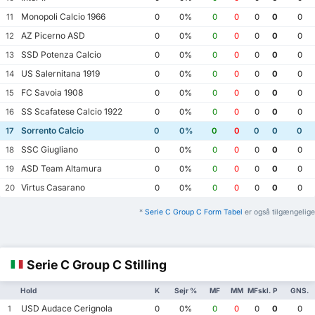
Monopoli Calcio 1966
11
0
0%
0
0
0
0
0
AZ Picerno ASD
12
0
0%
0
0
0
0
0
SSD Potenza Calcio
13
0
0%
0
0
0
0
0
US Salernitana 1919
14
0
0%
0
0
0
0
0
FC Savoia 1908
15
0
0%
0
0
0
0
0
SS Scafatese Calcio 1922
16
0
0%
0
0
0
0
0
Sorrento Calcio
17
0
0%
0
0
0
0
0
SSC Giugliano
18
0
0%
0
0
0
0
0
ASD Team Altamura
19
0
0%
0
0
0
0
0
Virtus Casarano
20
0
0%
0
0
0
0
0
*
Serie C Group C Form Tabel
er også tilgængelige
Serie C Group C Stilling
Hold
K
Sejr %
MF
MM
MFskl.
P
GNS.
USD Audace Cerignola
1
0
0%
0
0
0
0
0