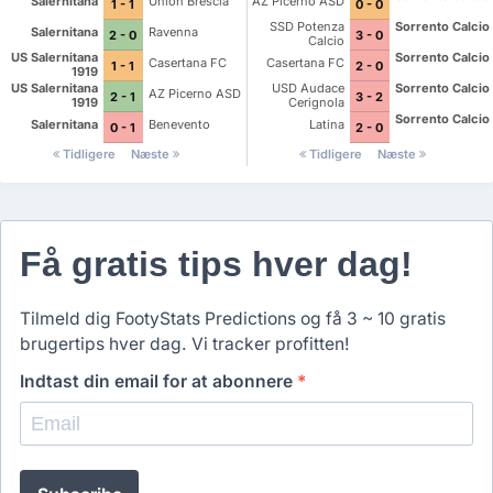
Salernitana
Union Brescia
AZ Picerno ASD
1 - 1
0 - 0
SSD Potenza
Sorrento Calcio
Salernitana
Ravenna
2 - 0
3 - 0
Calcio
US Salernitana
Sorrento Calcio
Casertana FC
Casertana FC
1 - 1
2 - 0
1919
US Salernitana
USD Audace
Sorrento Calcio
AZ Picerno ASD
2 - 1
3 - 2
1919
Cerignola
Sorrento Calcio
Salernitana
Benevento
Latina
0 - 1
2 - 0
Tidligere
Næste
Tidligere
Næste
Få gratis tips hver dag!
Tilmeld dig FootyStats Predictions og få 3 ~ 10 gratis
brugertips hver dag. Vi tracker profitten!
Indtast din email for at abonnere
*