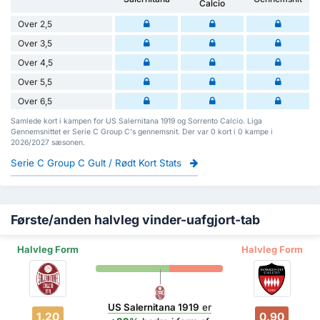
Calcio
Over 2,5
Over 3,5
Over 4,5
Over 5,5
Over 6,5
Samlede kort i kampen for US Salernitana 1919 og Sorrento Calcio. Liga
Gennemsnittet er Serie C Group C's gennemsnit. Der var 0 kort i 0 kampe i
2026/2027 sæsonen.
Serie C Group C Gult / Rødt Kort Stats
Første/anden halvleg vinder-uafgjort-tab
Halvleg Form
Halvleg Form
US Salernitana 1919
er
1.20
0.90