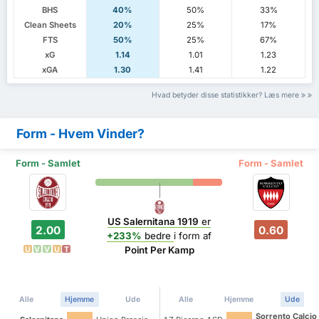
BHS
40%
50%
33%
Clean Sheets
20%
25%
17%
FTS
50%
25%
67%
xG
1.14
1.01
1.23
xGA
1.30
1.41
1.22
Hvad betyder disse statistikker? Læs mere
Form - Hvem Vinder?
Form - Samlet
Form - Samlet
US Salernitana 1919
er
2.00
0.60
+233%
bedre
i form af
Point Per Kamp
U
V
V
U
T
Alle
Hjemme
Ude
Alle
Hjemme
Ude
Sorrento Calcio