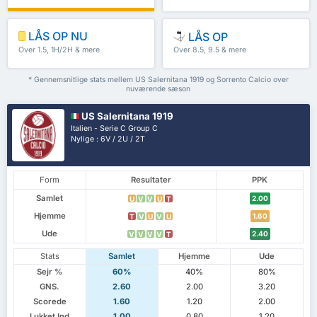
LÅS OP NU
LÅS OP
Over 1.5, 1H/2H & mere
Over 8.5, 9.5 & mere
* Gennemsnitlige stats mellem US Salernitana 1919 og Sorrento Calcio over
nuværende sæson
US Salernitana 1919
Italien - Serie C Group C
Nylige : 6V / 2U / 2T
Form
Resultater
PPK
Samlet
2.00
U
V
V
U
T
Hjemme
1.60
T
V
U
V
U
Ude
2.40
V
V
V
V
T
Stats
Samlet
Hjemme
Ude
Sejr %
60%
40%
80%
GNS.
2.60
2.00
3.20
Scorede
1.60
1.20
2.00
Lukket Ind
1.00
0.80
1.20