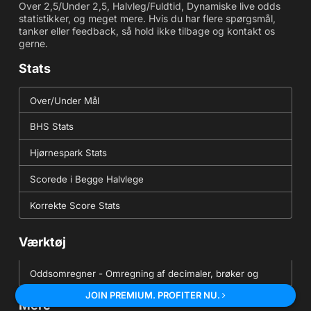
Over 2,5/Under 2,5, Halvleg/Fuldtid, Dynamiske live odds
statistikker, og meget mere. Hvis du har flere spørgsmål,
tanker eller feedback, så hold ikke tilbage og kontakt os
gerne.
Stats
Over/Under Mål
BHS Stats
Hjørnespark Stats
Scorede i Begge Halvlege
Korrekte Score Stats
Værktøj
Oddsomregner - Omregning af decimaler, brøker og
JOIN PREMIUM. PROFITER NU.
amerikanske odds
Mere