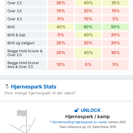
30%
40%
35%
Over 2,5
10%
20%
15%
Over 3,5
0%
10%
5%
Over 4,5
40%
60%
50%
BHS
0%
40%
20%
BHS & Sejr
20%
20%
20%
BHS og Uafgjort
Begge Hold Scorer &
20%
40%
30%
Over 2.5
Begge Hold Scorer
10%
0%
5%
Ikke & Over 2.5
Hjørnespark Stats
Hvor mange hjørnespark vil der være?
UNLOCK
Hjørnespark / kamp
* Gennemsnitligt hjørnespark pr. kamp
mellem ASD
Team Altamura og US Salernitana 1919