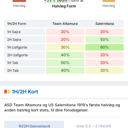
+33%
bedre
i form af
Halvleg
Halvleg
Halvleg Form
1H/2H Form
Team Altamura
Salernitana
20%
20%
1H Sejre
20%
50%
2H Sejre
30%
60%
1H Uafgjorte
40%
20%
2H Uafgjorte
50%
20%
1H Tab
40%
30%
2H Tab
1H/2H Kort
ASD Team Altamura og US Salernitana 1919's første halvleg og
anden halvleg kort stats, til dine forudsigelser.
1H/2H Gennemsnit
Over 0.5 ~ 3 (1H/2H)