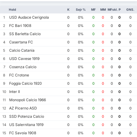
Hold
K
Sejr %
MF
MM
MFskl.
P
GNS.
USD Audace Cerignola
1
0
0%
0
0
0
0
0
FC Bari 1908
2
0
0%
0
0
0
0
0
SS Barletta Calcio
3
0
0%
0
0
0
0
0
Casertana FC
4
0
0%
0
0
0
0
0
Calcio Catania
5
0
0%
0
0
0
0
0
USD Cavese 1919
6
0
0%
0
0
0
0
0
Cosenza Calcio
7
0
0%
0
0
0
0
0
FC Crotone
8
0
0%
0
0
0
0
0
Foggia Calcio 1920
9
0
0%
0
0
0
0
0
Inter II
10
0
0%
0
0
0
0
0
Monopoli Calcio 1966
11
0
0%
0
0
0
0
0
AZ Picerno ASD
12
0
0%
0
0
0
0
0
SSD Potenza Calcio
13
0
0%
0
0
0
0
0
US Salernitana 1919
14
0
0%
0
0
0
0
0
FC Savoia 1908
15
0
0%
0
0
0
0
0