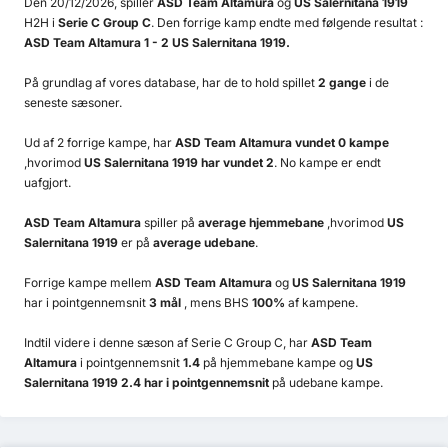
Den 20/12/2026, spiller
ASD Team Altamura
og
US Salernitana 1919
H2H i
Serie C Group C
. Den forrige kamp endte med følgende resultat :
ASD Team Altamura 1 - 2 US Salernitana 1919.
På grundlag af vores database, har de to hold spillet
2 gange
i de
seneste sæsoner.
Ud af 2 forrige kampe, har
ASD Team Altamura vundet 0 kampe
,hvorimod
US Salernitana 1919 har vundet 2
. No kampe er endt
uafgjort.
ASD Team Altamura
spiller på
average hjemmebane
,hvorimod
US
Salernitana 1919
er på
average udebane
.
Forrige kampe mellem
ASD Team Altamura
og
US Salernitana 1919
har i pointgennemsnit
3 mål
, mens BHS
100%
af kampene.
Indtil videre i denne sæson af Serie C Group C, har
ASD Team
Altamura
i pointgennemsnit
1.4
på hjemmebane kampe og
US
Salernitana 1919 2.4 har i pointgennemsnit
på udebane kampe.