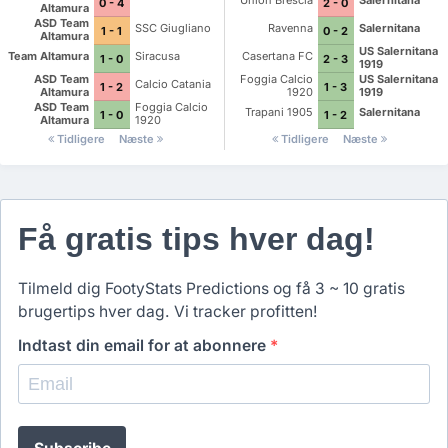
Union Brescia
Salernitana
0 - 4
2 - 0
Altamura
ASD Team
SSC Giugliano
Ravenna
Salernitana
1 - 1
0 - 2
Altamura
US Salernitana
Team Altamura
Siracusa
Casertana FC
1 - 0
2 - 3
1919
ASD Team
Foggia Calcio
US Salernitana
Calcio Catania
1 - 2
1 - 3
Altamura
1920
1919
ASD Team
Foggia Calcio
Trapani 1905
Salernitana
1 - 0
1 - 2
Altamura
1920
Tidligere
Næste
Tidligere
Næste
Få gratis tips hver dag!
Tilmeld dig FootyStats Predictions og få 3 ~ 10 gratis
brugertips hver dag. Vi tracker profitten!
Indtast din email for at abonnere
*