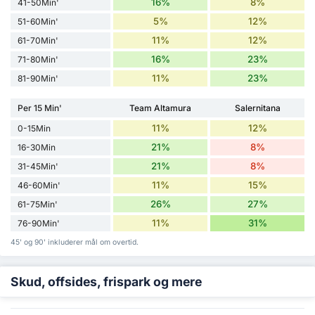
16%
8%
41-50Min'
5%
12%
51-60Min'
11%
12%
61-70Min'
16%
23%
71-80Min'
11%
23%
81-90Min'
Per 15 Min'
Team Altamura
Salernitana
11%
12%
0-15Min
21%
8%
16-30Min
21%
8%
31-45Min'
11%
15%
46-60Min'
26%
27%
61-75Min'
11%
31%
76-90Min'
45' og 90' inkluderer mål om overtid.
Skud, offsides, frispark og mere