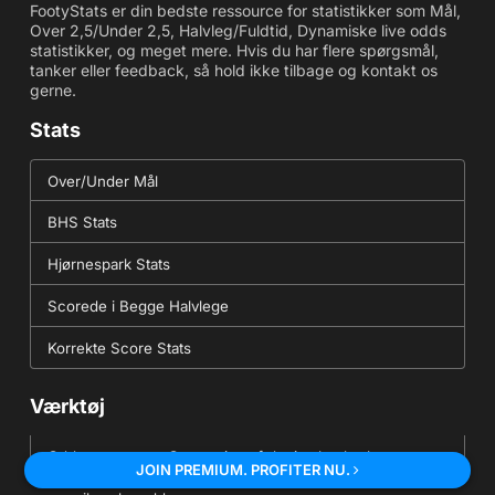
FootyStats er din bedste ressource for statistikker som Mål,
Over 2,5/Under 2,5, Halvleg/Fuldtid, Dynamiske live odds
statistikker, og meget mere. Hvis du har flere spørgsmål,
tanker eller feedback, så hold ikke tilbage og kontakt os
gerne.
Stats
Over/Under Mål
BHS Stats
Hjørnespark Stats
Scorede i Begge Halvlege
Korrekte Score Stats
Værktøj
Oddsomregner - Omregning af decimaler, brøker og
JOIN PREMIUM. PROFITER NU.