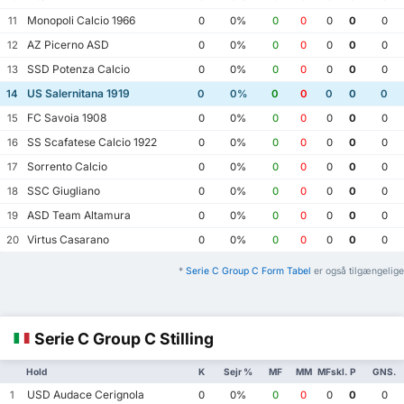
Monopoli Calcio 1966
11
0
0%
0
0
0
0
0
AZ Picerno ASD
12
0
0%
0
0
0
0
0
SSD Potenza Calcio
13
0
0%
0
0
0
0
0
US Salernitana 1919
14
0
0%
0
0
0
0
0
FC Savoia 1908
15
0
0%
0
0
0
0
0
SS Scafatese Calcio 1922
16
0
0%
0
0
0
0
0
Sorrento Calcio
17
0
0%
0
0
0
0
0
SSC Giugliano
18
0
0%
0
0
0
0
0
ASD Team Altamura
19
0
0%
0
0
0
0
0
Virtus Casarano
20
0
0%
0
0
0
0
0
*
Serie C Group C Form Tabel
er også tilgængelige
Serie C Group C Stilling
Hold
K
Sejr %
MF
MM
MFskl.
P
GNS.
USD Audace Cerignola
1
0
0%
0
0
0
0
0