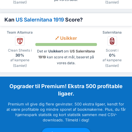
(Samlet)
(Samlet)
Kan
US Salernitana 1919
Score?
Team Altamura
Salernitana
Usikker
Clean Sheets i
Scoret i
Det er
Usikkert
om
US Salernitana
30%
0%
1919
kan score et mål, baseret på
af kampene
af kampene
vores data.
(Samlet)
(Samlet)
Opgrader til Premium! Ekstra 500 profitable
ligaer.
Premium vil give dig flere gevinster. 500 ekstra ligaer, kendt for
at være profitable og mindre sporet af bookmakerne. Plus, du får
hjørnespark statistik og kort statistik sammen med CSV-
downloads. Tilmeld i dag!