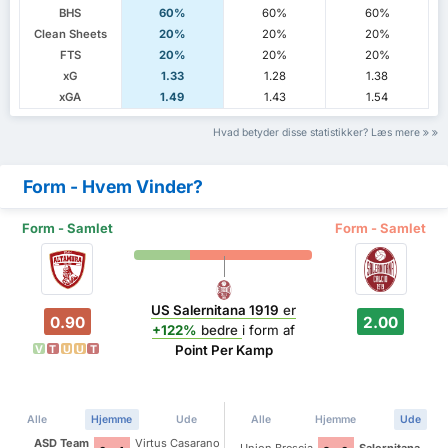
BHS
60%
60%
60%
Clean Sheets
20%
20%
20%
FTS
20%
20%
20%
xG
1.33
1.28
1.38
xGA
1.49
1.43
1.54
Hvad betyder disse statistikker? Læs mere
Form - Hvem Vinder?
Form - Samlet
Form - Samlet
US Salernitana 1919
er
0.90
2.00
+122%
bedre
i form af
Point Per Kamp
V
T
U
U
T
Alle
Hjemme
Ude
Alle
Hjemme
Ude
ASD Team
Virtus Casarano