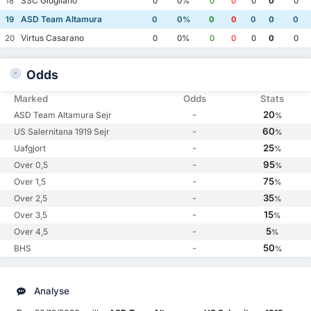
SSC Giugliano
18
0
0%
0
0
0
0
0
ASD Team Altamura
19
0
0%
0
0
0
0
0
Virtus Casarano
20
0
0%
0
0
0
0
0
Odds
Marked
Odds
Stats
-
20
ASD Team Altamura Sejr
%
-
60
US Salernitana 1919 Sejr
%
-
25
Uafgjort
%
-
95
Over 0,5
%
-
75
Over 1,5
%
-
35
Over 2,5
%
-
15
Over 3,5
%
-
5
Over 4,5
%
-
50
BHS
%
Analyse