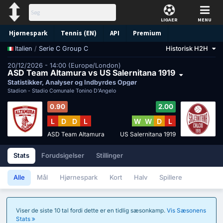
LIGAER
MENU
Hjørnespark
Tennis (EN)
API
Premium
/
Serie C Group C
Historisk H2H
Italien
Forudsigelse
20/12/2026 - 14:00 (Europe/London)
ASD Team Altamura vs US Salernitana 1919
Statistikker, Analyser og Indbyrdes Opgør
Stadion -
Stadio Comunale Tonino D'Angelo
0.90
2.00
L
D
D
L
W
W
D
L
ASD Team Altamura
US Salernitana 1919
Stats
Forudsigelser
Stillinger
Alle
Mål
Hjørnespark
Kort
Halv
Spillere
Viser de siste 10 tal fordi dette er en tidlig sæsonkamp.
Vis Sæsonens
Stats