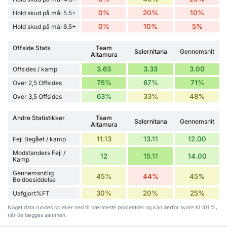
0%
20%
10%
Hold skud på mål 5.5+
0%
10%
5%
Hold skud på mål 6.5+
Offside Stats
Team
Salernitana
Gennemsnit
Altamura
3.63
3.33
3.00
Offsides / kamp
75%
67%
71%
Over 2,5 Offsides
63%
33%
48%
Over 3,5 Offsides
Andre Statistikker
Team
Salernitana
Gennemsnit
Altamura
11.13
13.11
12.00
Fejl Begået / kamp
Modstanders Fejl /
12
15.11
14.00
Kamp
Gennemsnitlig
45%
44%
45%
Boldbesiddelse
30%
20%
25%
Uafgjort%FT
Noget data rundes op eller ned til nærmeste procentdel og kan derfor svare til 101 %,
når de lægges sammen.