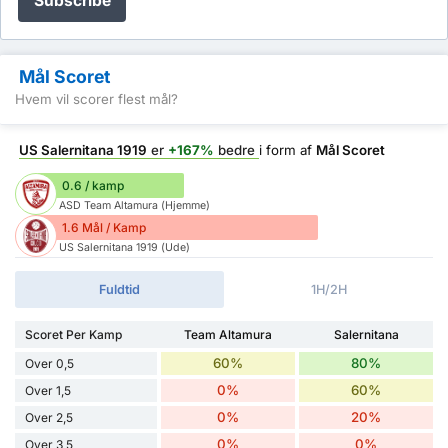
Subscribe
Mål Scoret
Hvem vil scorer flest mål?
US Salernitana 1919
er
+167%
bedre
i form af
Mål Scoret
0.6 / kamp
ASD Team Altamura (Hjemme)
1.6 Mål / Kamp
US Salernitana 1919 (Ude)
Fuldtid
1H/2H
Scoret Per Kamp
Team Altamura
Salernitana
60%
80%
Over 0,5
0%
60%
Over 1,5
0%
20%
Over 2,5
0%
0%
Over 3,5