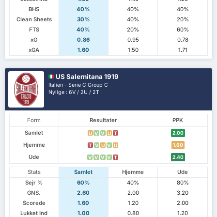
BHS
40%
40%
40%
Clean Sheets
30%
40%
20%
FTS
40%
20%
60%
xG
0.86
0.95
0.78
xGA
1.60
1.50
1.71
US Salernitana 1919
Italien - Serie C Group C
Nylige : 6V / 2U / 2T
Form
Resultater
PPK
Samlet
2.00
U
V
V
U
T
Hjemme
1.60
T
V
U
V
U
Ude
2.40
V
V
V
V
T
Stats
Samlet
Hjemme
Ude
Sejr %
60%
40%
80%
GNS.
2.60
2.00
3.20
Scorede
1.60
1.20
2.00
Lukket Ind
1.00
0.80
1.20