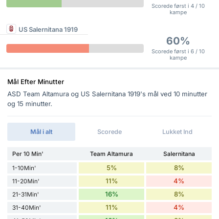
Scorede først i 4 / 10
kampe
US Salernitana 1919
60%
Scorede først i 6 / 10
kampe
Mål Efter Minutter
ASD Team Altamura og US Salernitana 1919's mål ved 10 minutter
og 15 minutter.
Mål i alt
Scorede
Lukket Ind
Per 10 Min'
Team Altamura
Salernitana
5%
8%
1-10Min'
11%
4%
11-20Min'
16%
8%
21-31Min'
11%
4%
31-40Min'