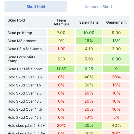
Skud Hold
Kampens Skud
Skud Hold
Team
Salernitana
Gennemsnit
Altamura
7.00
10.00
9.00
Skud pr. Kamp
9%
16%
13%
Skud Målprocent
1.90
4.10
3.00
Skud På Mål / Kamp
Skud Forbi Mål /
5.10
5.90
6.00
Kamp
11.67
6.25
9
Skud Per Mål Scoret
0%
40%
20%
Hold Skud Over 10.5
0%
30%
15%
Hold Skud Over 11.5
0%
20%
10%
Hold Skud Over 12.5
0%
20%
10%
Hold Skud Over 13.5
0%
20%
10%
Hold Skud Over 14.5
0%
10%
5%
Hold Skud Over 15.5
20%
60%
40%
Hold skud på mål 3.5+
0%
40%
20%
Hold skud på mål 4.5+