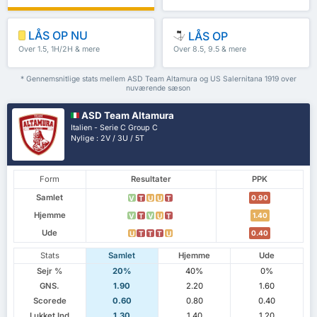
LÅS OP NU
LÅS OP
Over 1.5, 1H/2H & mere
Over 8.5, 9.5 & mere
* Gennemsnitlige stats mellem ASD Team Altamura og US Salernitana 1919 over
nuværende sæson
ASD Team Altamura
Italien - Serie C Group C
Nylige : 2V / 3U / 5T
Form
Resultater
PPK
Samlet
0.90
V
T
U
U
T
Hjemme
1.40
V
T
V
U
T
Ude
0.40
U
T
T
T
U
Stats
Samlet
Hjemme
Ude
Sejr %
20%
40%
0%
GNS.
1.90
2.20
1.60
Scorede
0.60
0.80
0.40
Lukket Ind
1.30
1.40
1.20