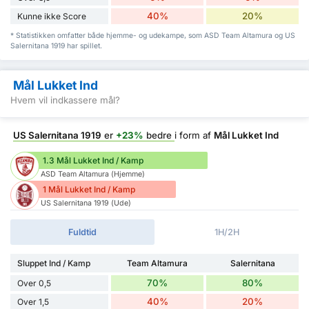
40%
20%
Kunne ikke Score
* Statistikken omfatter både hjemme- og udekampe, som ASD Team Altamura og US
Salernitana 1919 har spillet.
Mål Lukket Ind
Hvem vil indkassere mål?
US Salernitana 1919
er
+23%
bedre
i form af
Mål Lukket Ind
1.3 Mål Lukket Ind / Kamp
ASD Team Altamura (Hjemme)
1 Mål Lukket Ind / Kamp
US Salernitana 1919 (Ude)
Fuldtid
1H/2H
Sluppet Ind / Kamp
Team Altamura
Salernitana
70%
80%
Over 0,5
40%
20%
Over 1,5