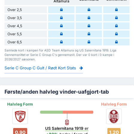
Altamura
Over 2,5
Over 3,5
Over 4,5
Over 5,5
Over 6,5
Samlede kort i kampen for ASD Team Altamura og US Salernitana 1919. Liga
Gennemsnittet er Serie C Group C's gennemsnit. Der var 0 kort i 0 kampe i
2026/2027 sæsonen.
Serie C Group C Gult / Rødt Kort Stats
Første/anden halvleg vinder-uafgjort-tab
Halvleg Form
Halvleg Form
US Salernitana 1919
er
0.90
1.20