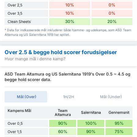
10%
0%
Over 2,5
10%
0%
Over 3,5
30%
20%
Clean Sheets
* Data for indkasserede mål inkluderer både hjemme- og udekampe, som ASD Team
Altamura og US Salernitana 1919 har spillet.
Over 2.5 & begge hold scorer forudsigelser
Hvor mange mål i denne kamp?
ASD Team Altamura og US Salernitana 1919's Over 0.5 ~ 4.5 og
begge hold scorer data.
Mål (Over)
1H/2H
Mål (Under)
Kampens Mål
Team
Salernitana
Gennemsnit
Altamura
90%
100%
95%
Over 0,5
60%
90%
75%
Over 1,5