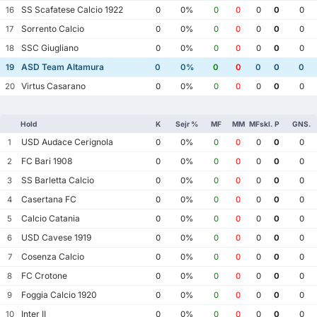
SS Scafatese Calcio 1922
16
0
0%
0
0
0
0
0
Sorrento Calcio
17
0
0%
0
0
0
0
0
SSC Giugliano
18
0
0%
0
0
0
0
0
ASD Team Altamura
19
0
0%
0
0
0
0
0
Virtus Casarano
20
0
0%
0
0
0
0
0
Hold
K
Sejr %
MF
MM
MFskl.
P
GNS.
USD Audace Cerignola
1
0
0%
0
0
0
0
0
FC Bari 1908
2
0
0%
0
0
0
0
0
SS Barletta Calcio
3
0
0%
0
0
0
0
0
Casertana FC
4
0
0%
0
0
0
0
0
Calcio Catania
5
0
0%
0
0
0
0
0
USD Cavese 1919
6
0
0%
0
0
0
0
0
Cosenza Calcio
7
0
0%
0
0
0
0
0
FC Crotone
8
0
0%
0
0
0
0
0
Foggia Calcio 1920
9
0
0%
0
0
0
0
0
Inter II
10
0
0%
0
0
0
0
0