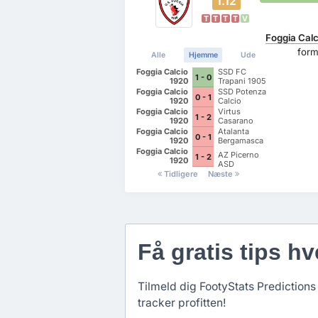
1.12
T
T
T
T
V
Foggia Calc
form
Alle
Hjemme
Ude
Foggia Calcio
SSD FC
1 - 0
1920
Trapani 1905
Foggia Calcio
SSD Potenza
0 - 1
1920
Calcio
Foggia Calcio
Virtus
1 - 2
1920
Casarano
Foggia Calcio
Atalanta
0 - 1
1920
Bergamasca
Calcio U23
Foggia Calcio
AZ Picerno
1 - 2
1920
ASD
Tidligere
Næste
Få gratis tips hv
Tilmeld dig FootyStats Predictions 
tracker profitten!