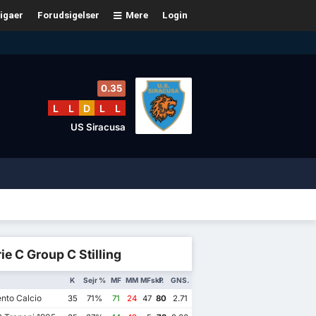
igaer
Forudsigelser
Mere
Login
0.35
L
L
D
L
L
US Siracusa
ie C Group C Stilling
K
Sejr %
MF
MM
MFskl.
P
GNS.
nto Calcio
35
71%
71
24
47
80
2.71