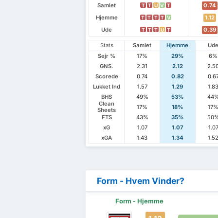
Samlet
0.74
T
T
U
V
T
Hjemme
1.12
T
T
T
T
V
Ude
0.39
T
T
T
U
T
Stats
Samlet
Hjemme
Ud
Sejr %
17%
29%
6%
GNS.
2.31
2.12
2.5
Scorede
0.74
0.82
0.6
Lukket Ind
1.57
1.29
1.8
BHS
49%
53%
44
Clean
17%
18%
17
Sheets
FTS
43%
35%
50
xG
1.07
1.07
1.0
xGA
1.43
1.34
1.5
Form - Hvem Vinder?
Form - Hjemme