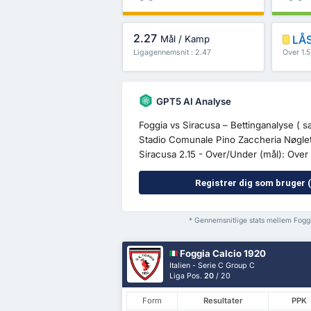
2.27
LÅS
Mål / Kamp
Ligagennemsnit : 2.47
Over 1.
GPT5 AI Analyse
Foggia vs Siracusa – Bettinganalyse ( 
Stadio Comunale Pino Zaccheria Nøgleta
Siracusa 2.15 - Over/Under (mål): Over 0
Registrer dig som bruger (
* Gennemsnitlige stats mellem Fog
Foggia Calcio 1920
Italien - Serie C Group C
Liga Pos.
20
/ 20
Form
Resultater
PPK