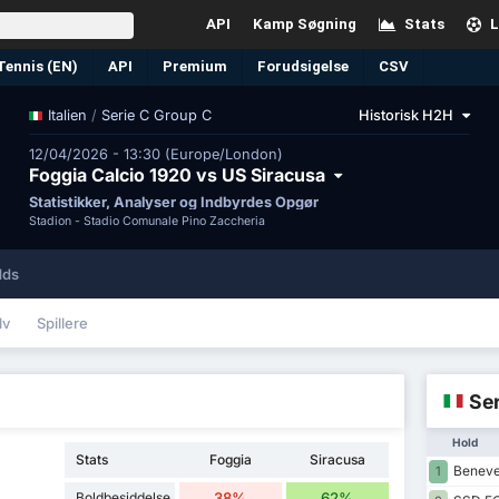
API
Kamp Søgning
Stats
L
Tennis (EN)
API
Premium
Forudsigelse
CSV
/
Serie C Group C
Historisk H2H
Italien
12/04/2026 - 13:30 (Europe/London)
Foggia Calcio 1920 vs US Siracusa
Statistikker, Analyser og Indbyrdes Opgør
Stadion -
Stadio Comunale Pino Zaccheria
dds
lv
Spillere
Ser
Hold
Stats
Foggia
Siracusa
Beneve
1
Boldbesiddelse
38%
62%