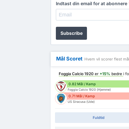
Indtast din email for at abonnere
Subscribe
Mål Scoret
Hvem vil scorer flest må
Foggia Calcio 1920
er
+15%
bedre
i f
0.82 Mål / Kamp
Foggia Calcio 1920 (Hjemme)
0.71 Mål / Kamp
US Siracusa (Ude)
Fuldtid