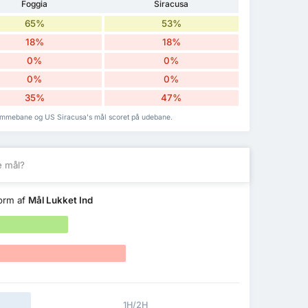
Foggia
Siracusa
65%
53%
18%
18%
0%
0%
0%
0%
35%
47%
hjemmebane og US Siracusa's mål scoret på udebane.
e mål?
form af
Mål Lukket Ind
1H/2H