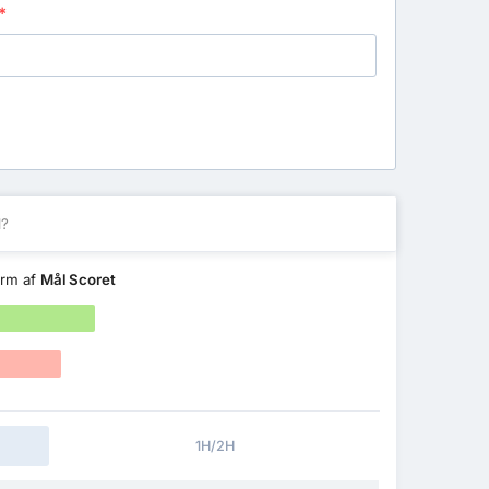
*
l?
orm af
Mål Scoret
1H/2H