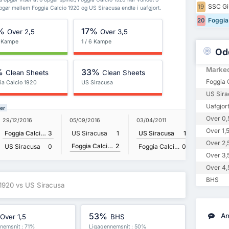
SSC Gi
19
pgør mellem Foggia Calcio 1920 og US Siracusa endte i uafgjort.
Foggia 
20
%
17%
Over 2,5
Over 3,5
6 Kampe
1 / 6 Kampe
Od
Marke
%
33%
Clean Sheets
Clean Sheets
Foggia 
ia Calcio 1920
US Siracusa
US Sira
Uafgjor
ter
Over 0,
29/12/2016
05/09/2016
03/04/2011
31/10/201
Over 1,
Foggia Calcio 1920
3
US Siracusa
1
US Siracusa
1
Over 2,
Foggia Calcio 1920
2
US Sira
US Siracusa
0
Foggia Calcio 1920
0
Over 3,
Over 4,
BHS
 1920 vs US Siracusa
53%
An
Over 1,5
BHS
nemsnit : 71%
Ligagennemsnit : 50%