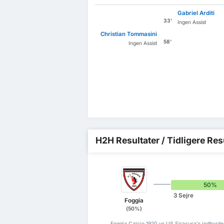
Gabriel Arditi
33'
Ingen Assist
Christian Tommasini
58'
Ingen Assist
H2H Resultater / Tidligere Res
50%
3 Sejre
Foggia
(50%)
Foggia Calcio 1920 vs US Siracusa's indbyrdes 