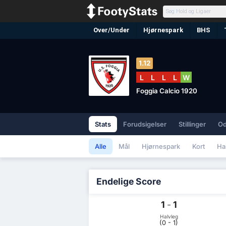
Over/Under
Hjørnespark
BHS
1.12
L
L
L
L
W
Foggia Calcio 1920
Stats
Forudsigelser
Stillinger
O
Alle
Mål
Hjørnespark
Kort
Ha
Endelige Score
1
-
1
Halvleg
(0 - 1)