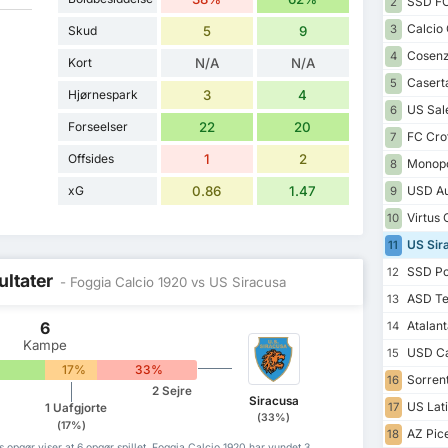
SSD FC
2
Calcio 
3
Skud
5
9
Cosenz
4
Kort
N/A
N/A
Casert
5
Hjørnespark
3
4
US Sale
6
Forseelser
22
20
FC Cro
7
Offsides
1
2
Monopol
8
xG
0.86
1.47
USD Au
9
Virtus 
10
US Sir
11
SSD Po
12
ultater
- Foggia Calcio 1920 vs US Siracusa
ASD Te
13
6
Atalan
14
Kampe
USD Ca
15
17%
33%
Sorrent
16
2 Sejre
Siracusa
US Lat
17
1 Uafgjorte
(33%)
(17%)
AZ Pic
18
opgør viser at 6 opgør spillet, Foggia Calcio 1920 har vundet 3