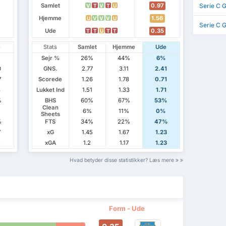
Samlet
0.97
Serie C 
V
T
V
T
U
Hjemme
1.56
U
V
V
V
U
Serie C 
Ude
0.35
T
T
U
T
T
e
Stats
Samlet
Hjemme
Ude
Sejr %
26%
44%
6%
0
GNS.
2.77
3.11
2.41
7
Scorede
1.26
1.78
0.71
3
Lukket Ind
1.51
1.33
1.71
%
BHS
60%
67%
53%
Clean
%
6%
11%
0%
Sheets
%
FTS
34%
22%
47%
7
xG
1.45
1.67
1.23
2
xGA
1.2
1.17
1.23
Hvad betyder disse statistikker? Læs mere
Form - Ude