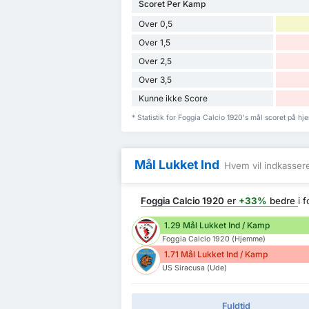
Scoret Per Kamp
Over 0,5
Over 1,5
Over 2,5
Over 3,5
Kunne ikke Score
* Statistik for Foggia Calcio 1920's mål scoret på 
Mål Lukket Ind
Hvem vil indkasser
Foggia Calcio 1920
er
+33%
bedre
i 
1.29 Mål Lukket Ind / Kamp
Foggia Calcio 1920 (Hjemme)
1.71 Mål Lukket Ind / Kamp
US Siracusa (Ude)
Fuldtid