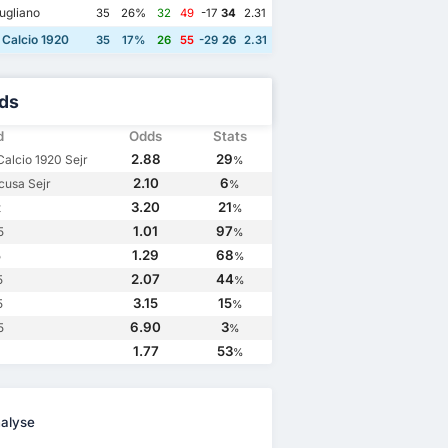
ugliano
35
26%
32
49
-17
34
2.31
Calcio 1920
35
17%
26
55
-29
26
2.31
ds
d
Odds
Stats
2.88
29
Calcio 1920 Sejr
%
2.10
6
cusa Sejr
%
3.20
21
t
%
1.01
97
5
%
0
1.29
68
5
%
Foggia Calcio 1920
0
2.07
44
5
%
cusa
2
3.15
15
5
%
6.90
3
5
%
1.77
53
%
alyse