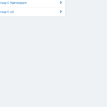
Group C Hjørnespark
Group C xG