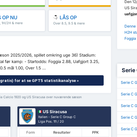
Den 12
US Sira
uafgjor
 OP NU
LÅS OP
5, 1H/2H & mere
Over 8.5, 9.5 & mere
Denne k
H2H st
Foggia 
sæson 2025/2026, spillet omkring uge 36) Stadium:
l før kamp: - Startodds: Foggia 2.88, Uafgjort 3.25,
.5 mål 1.00, Over 1.5 ...
Serie
gratis) for at se GPT5 statistikanalyse »
Serie C G
Serie C 
gia Calcio 1920 og US Siracusa over nuværende sæson
Serie C 
US Siracusa
Italien - Serie C Group C
Serie C 
Liga Pos.
11
/ 20
Serie C 
Form
Resultater
PPK