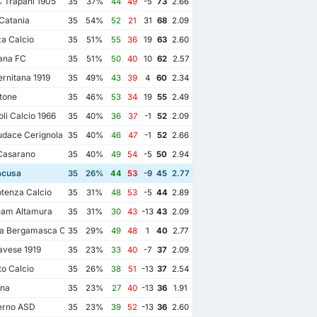
 Trapani 1905
35
37%
44
49
-5
73
2.66
Catania
35
54%
52
21
31
68
2.09
a Calcio
35
51%
55
36
19
63
2.60
ana FC
35
51%
50
40
10
62
2.57
rnitana 1919
35
49%
43
39
4
60
2.34
tone
35
46%
53
34
19
55
2.49
i Calcio 1966
35
40%
36
37
-1
52
2.09
dace Cerignola
35
40%
46
47
-1
52
2.66
Casarano
35
40%
49
54
-5
50
2.94
acusa
35
26%
44
53
-9
45
2.77
tenza Calcio
35
31%
48
53
-5
44
2.89
am Altamura
35
31%
30
43
-13
43
2.09
ta Bergamasca Calcio U23
35
29%
49
48
1
40
2.77
vese 1919
35
23%
33
40
-7
37
2.09
o Calcio
35
26%
38
51
-13
37
2.54
ina
35
23%
27
40
-13
36
1.91
erno ASD
35
23%
39
52
-13
36
2.60