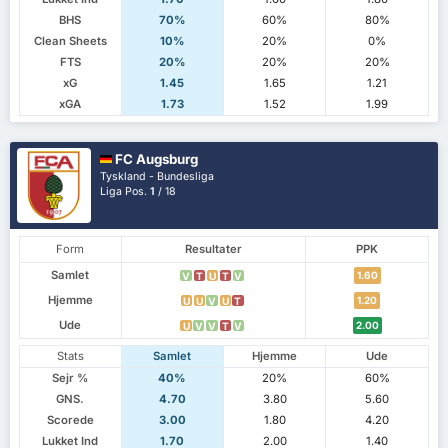
BHS
70%
60%
80%
Clean Sheets
10%
20%
0%
FTS
20%
20%
20%
xG
1.45
1.65
1.21
xGA
1.73
1.52
1.99
FC Augsburg
Tyskland - Bundesliga
Liga Pos.
1
/ 18
Form
Resultater
PPK
Samlet
1.60
V
T
U
T
V
Hjemme
1.20
U
U
V
U
T
Ude
2.00
U
V
V
T
V
Stats
Samlet
Hjemme
Ude
Sejr %
40%
20%
60%
GNS.
4.70
3.80
5.60
Scorede
3.00
1.80
4.20
Lukket Ind
1.70
2.00
1.40