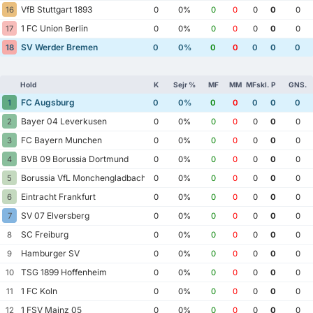
VfB Stuttgart 1893
16
0
0%
0
0
0
0
0
1 FC Union Berlin
17
0
0%
0
0
0
0
0
SV Werder Bremen
18
0
0%
0
0
0
0
0
Hold
K
Sejr %
MF
MM
MFskl.
P
GNS.
FC Augsburg
1
0
0%
0
0
0
0
0
Bayer 04 Leverkusen
2
0
0%
0
0
0
0
0
FC Bayern Munchen
3
0
0%
0
0
0
0
0
BVB 09 Borussia Dortmund
4
0
0%
0
0
0
0
0
Borussia VfL Monchengladbach
5
0
0%
0
0
0
0
0
Eintracht Frankfurt
6
0
0%
0
0
0
0
0
SV 07 Elversberg
7
0
0%
0
0
0
0
0
SC Freiburg
8
0
0%
0
0
0
0
0
Hamburger SV
9
0
0%
0
0
0
0
0
TSG 1899 Hoffenheim
10
0
0%
0
0
0
0
0
1 FC Koln
11
0
0%
0
0
0
0
0
1 FSV Mainz 05
12
0
0%
0
0
0
0
0