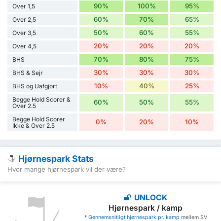
90%
100%
95%
Over 1,5
60%
70%
65%
Over 2,5
50%
60%
55%
Over 3,5
20%
20%
20%
Over 4,5
70%
80%
75%
BHS
30%
30%
30%
BHS & Sejr
10%
40%
25%
BHS og Uafgjort
Begge Hold Scorer &
60%
50%
55%
Over 2.5
Begge Hold Scorer
0%
20%
10%
Ikke & Over 2.5
Hjørnespark Stats
Hvor mange hjørnespark vil der være?
UNLOCK
Hjørnespark / kamp
* Gennemsnitligt hjørnespark pr. kamp
mellem SV