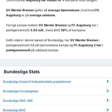
,hvorimod
FC Augsburg har vundet 14
. 4 kampe er endt uafgjort.
SV Werder Bremen
spiller på
average hjemmebane
,hvorimod
FC
Augsburg
er på
average udebane
.
Forrige kampe mellem
SV Werder Bremen
og
FC Augsburg
har i
pointgennemsnit
3.03 mål
, mens BHS
59%
af kampene.
Indtil videre i denne sæson af Bundesliga, har
SV Werder Bremen
i
pointgennemsnit
1.2
på hjemmebane kampe og
FC Augsburg 2 har i
pointgennemsnit
på udebane kampe.
Bundesliga Stats
Bundesliga Guide til fodboldholdets præstationer
Bundesliga Forudsigelser
Bundesliga GNS. Mål
Bundesliga BHS