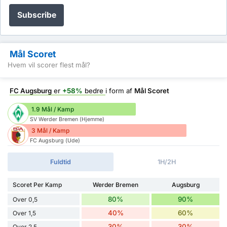
Subscribe
Mål Scoret
Hvem vil scorer flest mål?
FC Augsburg
er
+58%
bedre
i form af
Mål Scoret
1.9 Mål / Kamp
SV Werder Bremen (Hjemme)
3 Mål / Kamp
FC Augsburg (Ude)
Fuldtid
1H/2H
Scoret Per Kamp
Werder Bremen
Augsburg
80%
90%
Over 0,5
40%
60%
Over 1,5
30%
30%
Over 2,5