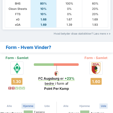
BHS
80%
100%
60%
Clean Sheets
10%
0%
20%
FTS
10%
0%
20%
xG
1.68
1.67
1.69
xGA
1.69
1.39
1.93
Hvad betyder disse statistikker? Læs mere
Form - Hvem Vinder?
Form - Samlet
Form - Samlet
FC Augsburg
er
+23%
1.30
1.60
bedre
i form af
Point Per Kamp
T
T
V
V
V
Alle
Hjemme
Ude
Alle
Hjemme
Ude
Fagiano