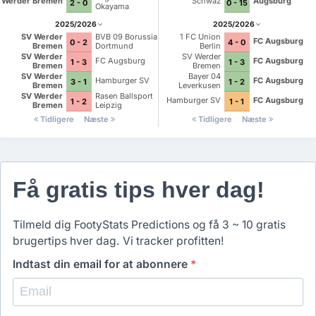
Werder Bremen
Schwaz
Augsburg
2 - 0
0 - 15
Okayama
2025/2026
2025/2026
SV Werder
BVB 09 Borussia
1 FC Union
FC Augsburg
0 - 2
4 - 0
Bremen
Dortmund
Berlin
SV Werder
SV Werder
FC Augsburg
FC Augsburg
1 - 3
1 - 3
Bremen
Bremen
SV Werder
Bayer 04
Hamburger SV
FC Augsburg
3 - 1
1 - 2
Bremen
Leverkusen
SV Werder
Rasen Ballsport
Hamburger SV
FC Augsburg
1 - 2
1 - 1
Bremen
Leipzig
Tidligere
Næste
Tidligere
Næste
Få gratis tips hver dag!
Tilmeld dig FootyStats Predictions og få 3 ~ 10 gratis
brugertips hver dag. Vi tracker profitten!
Indtast din email for at abonnere
*