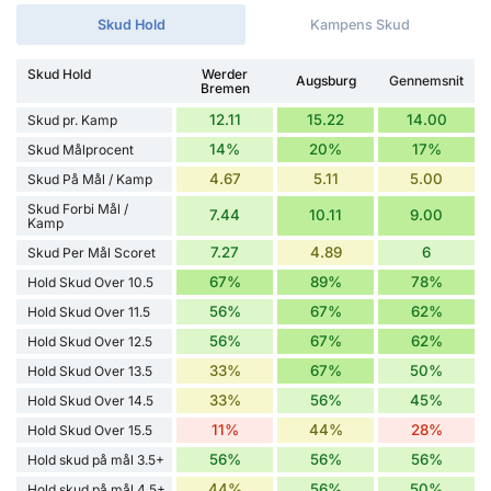
Skud Hold
Kampens Skud
Skud Hold
Werder
Augsburg
Gennemsnit
Bremen
12.11
15.22
14.00
Skud pr. Kamp
14%
20%
17%
Skud Målprocent
4.67
5.11
5.00
Skud På Mål / Kamp
Skud Forbi Mål /
7.44
10.11
9.00
Kamp
7.27
4.89
6
Skud Per Mål Scoret
67%
89%
78%
Hold Skud Over 10.5
56%
67%
62%
Hold Skud Over 11.5
56%
67%
62%
Hold Skud Over 12.5
33%
67%
50%
Hold Skud Over 13.5
33%
56%
45%
Hold Skud Over 14.5
11%
44%
28%
Hold Skud Over 15.5
56%
56%
56%
Hold skud på mål 3.5+
44%
56%
50%
Hold skud på mål 4.5+