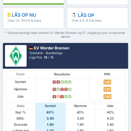
LÅS OP NU
LÅS OP
Over 1.5, 1H/2H & mere
Over 8.5, 9.5 & mere
* Gennemsnitlige stats mellem SV Werder Bremen og FC Augsburg over nuværende
sæson
SV Werder Bremen
Tyskland - Bundesliga
Liga Pos.
18
/ 18
Form
Resultater
PPK
Samlet
1.30
T
T
V
V
V
Hjemme
1.20
T
V
T
T
V
Ude
1.40
T
U
T
V
V
Stats
Samlet
Hjemme
Ude
Sejr %
40%
40%
40%
GNS.
3.60
3.00
4.20
Scorede
1.90
1.40
2.40
Lukket Ind
1.70
1.60
1.80