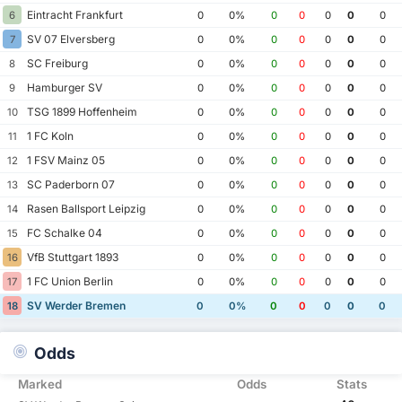
Eintracht Frankfurt
6
0
0%
0
0
0
0
0
SV 07 Elversberg
7
0
0%
0
0
0
0
0
SC Freiburg
8
0
0%
0
0
0
0
0
Hamburger SV
9
0
0%
0
0
0
0
0
TSG 1899 Hoffenheim
10
0
0%
0
0
0
0
0
1 FC Koln
11
0
0%
0
0
0
0
0
1 FSV Mainz 05
12
0
0%
0
0
0
0
0
SC Paderborn 07
13
0
0%
0
0
0
0
0
Rasen Ballsport Leipzig
14
0
0%
0
0
0
0
0
FC Schalke 04
15
0
0%
0
0
0
0
0
VfB Stuttgart 1893
16
0
0%
0
0
0
0
0
1 FC Union Berlin
17
0
0%
0
0
0
0
0
SV Werder Bremen
18
0
0%
0
0
0
0
0
Odds
Marked
Odds
Stats