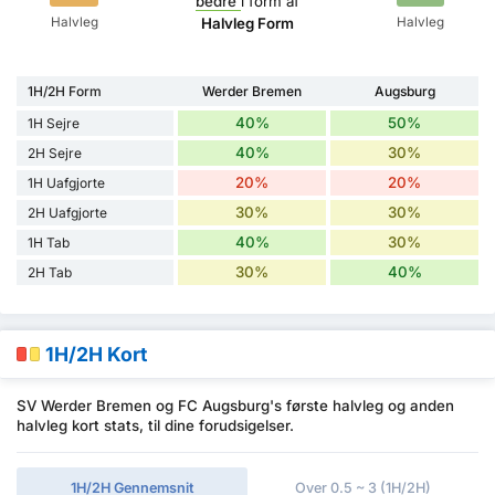
bedre
i form af
Halvleg
Halvleg
Halvleg Form
1H/2H Form
Werder Bremen
Augsburg
40%
50%
1H Sejre
40%
30%
2H Sejre
20%
20%
1H Uafgjorte
30%
30%
2H Uafgjorte
40%
30%
1H Tab
30%
40%
2H Tab
1H/2H Kort
SV Werder Bremen og FC Augsburg's første halvleg og anden
halvleg kort stats, til dine forudsigelser.
1H/2H Gennemsnit
Over 0.5 ~ 3 (1H/2H)