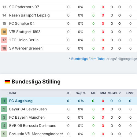
SC Paderborn 07
13
0
0%
0
0
0
0
0
Rasen Ballsport Leipzig
14
0
0%
0
0
0
0
0
FC Schalke 04
15
0
0%
0
0
0
0
0
VfB Stuttgart 1893
16
0
0%
0
0
0
0
0
1 FC Union Berlin
17
0
0%
0
0
0
0
0
SV Werder Bremen
18
0
0%
0
0
0
0
0
*
Bundesliga Form Tabel
er også tilgængelige
Bundesliga Stilling
Hold
K
Sejr %
MF
MM
MFskl.
P
GNS.
FC Augsburg
1
0
0%
0
0
0
0
0
Bayer 04 Leverkusen
2
0
0%
0
0
0
0
0
FC Bayern Munchen
3
0
0%
0
0
0
0
0
BVB 09 Borussia Dortmund
4
0
0%
0
0
0
0
0
Borussia VfL Monchengladbach
5
0
0%
0
0
0
0
0