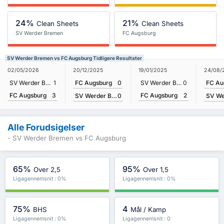
24%
21%
Clean Sheets
Clean Sheets
SV Werder Bremen
FC Augsburg
SV Werder Bremen vs FC Augsburg Tidligere Resultater
20/12/2025
24/08/
02/05/2026
19/01/2025
FC Augsburg
0
FC Au
SV Werder Bremen
1
SV Werder Bremen
0
FC Augsburg
3
FC Augsburg
2
SV Werder Bremen
0
Alle Forudsigelser
- SV Werder Bremen vs FC Augsburg
65%
95%
Over 2,5
Over 1,5
Ligagennemsnit : 0%
Ligagennemsnit : 0%
75%
4
BHS
Mål / Kamp
Ligagennemsnit : 0%
Ligagennemsnit : 0