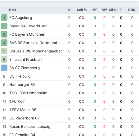
Hold
K
Sejr %
MF
MM
MFskl.
P
GNS.
FC Augsburg
1
0
0%
0
0
0
0
0
Bayer 04 Leverkusen
2
0
0%
0
0
0
0
0
FC Bayern Munchen
3
0
0%
0
0
0
0
0
BVB 09 Borussia Dortmund
4
0
0%
0
0
0
0
0
Borussia VfL Monchengladbach
5
0
0%
0
0
0
0
0
Eintracht Frankfurt
6
0
0%
0
0
0
0
0
SV 07 Elversberg
7
0
0%
0
0
0
0
0
SC Freiburg
8
0
0%
0
0
0
0
0
Hamburger SV
9
0
0%
0
0
0
0
0
TSG 1899 Hoffenheim
10
0
0%
0
0
0
0
0
1 FC Koln
11
0
0%
0
0
0
0
0
1 FSV Mainz 05
12
0
0%
0
0
0
0
0
SC Paderborn 07
13
0
0%
0
0
0
0
0
Rasen Ballsport Leipzig
14
0
0%
0
0
0
0
0
FC Schalke 04
15
0
0%
0
0
0
0
0