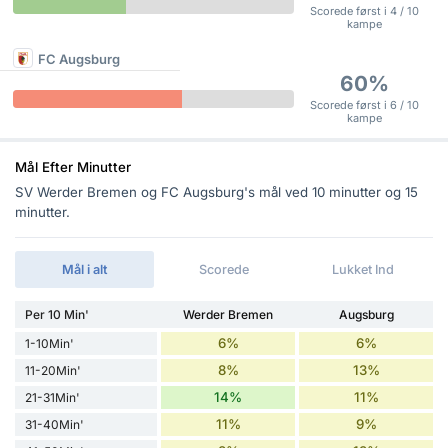
Scorede først i 4 / 10
kampe
FC Augsburg
60%
Scorede først i 6 / 10
kampe
Mål Efter Minutter
SV Werder Bremen og FC Augsburg's mål ved 10 minutter og 15
minutter.
Mål i alt
Scorede
Lukket Ind
Per 10 Min'
Werder Bremen
Augsburg
6%
6%
1-10Min'
8%
13%
11-20Min'
14%
11%
21-31Min'
11%
9%
31-40Min'