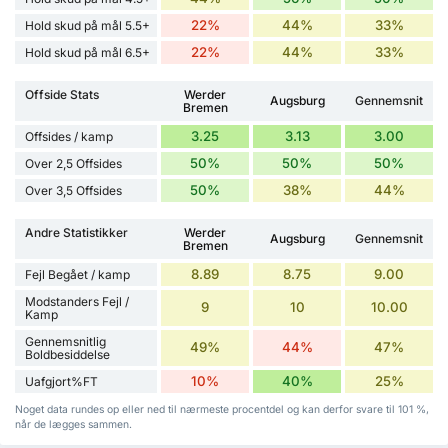
22%
44%
33%
Hold skud på mål 5.5+
22%
44%
33%
Hold skud på mål 6.5+
Offside Stats
Werder
Augsburg
Gennemsnit
Bremen
3.25
3.13
3.00
Offsides / kamp
50%
50%
50%
Over 2,5 Offsides
50%
38%
44%
Over 3,5 Offsides
Andre Statistikker
Werder
Augsburg
Gennemsnit
Bremen
8.89
8.75
9.00
Fejl Begået / kamp
Modstanders Fejl /
9
10
10.00
Kamp
Gennemsnitlig
49%
44%
47%
Boldbesiddelse
10%
40%
25%
Uafgjort%FT
Noget data rundes op eller ned til nærmeste procentdel og kan derfor svare til 101 %,
når de lægges sammen.