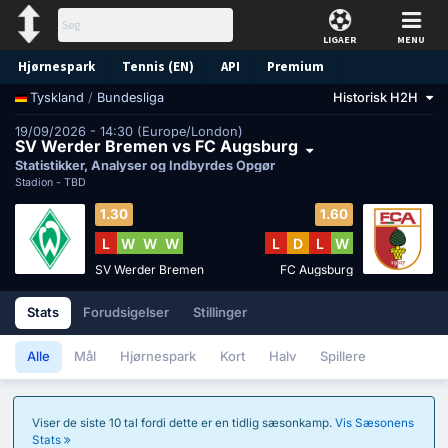
LIGAER
MENU
Hjørnespark
Tennis (EN)
API
Premium
/
Bundesliga
Historisk H2H
Tyskland
Forudsigelse
19/09/2026 - 14:30 (Europe/London)
SV Werder Bremen vs FC Augsburg
Statistikker, Analyser og Indbyrdes Opgør
Stadion -
TBD
1.30
1.60
L
W
W
W
L
D
L
W
SV Werder Bremen
FC Augsburg
Stats
Forudsigelser
Stillinger
Alle
Mål
Hjørnespark
Kort
Halv
Spillere
Viser de siste 10 tal fordi dette er en tidlig sæsonkamp.
Vis Sæsonens
Stats