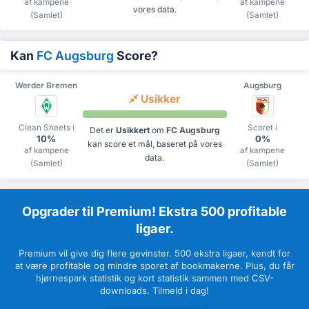
af kampene
af kampene
vores data.
(Samlet)
(Samlet)
Kan
FC Augsburg
Score?
Werder Bremen
Augsburg
Usikker
Clean Sheets i
Scoret i
Det er
Usikkert
om
FC Augsburg
10%
0%
kan score et mål, baseret på vores
af kampene
af kampene
data.
(Samlet)
(Samlet)
Opgrader til Premium! Ekstra 500 profitable
ligaer.
Premium vil give dig flere gevinster. 500 ekstra ligaer, kendt for
at være profitable og mindre sporet af bookmakerne. Plus, du får
hjørnespark statistik og kort statistik sammen med CSV-
downloads. Tilmeld i dag!