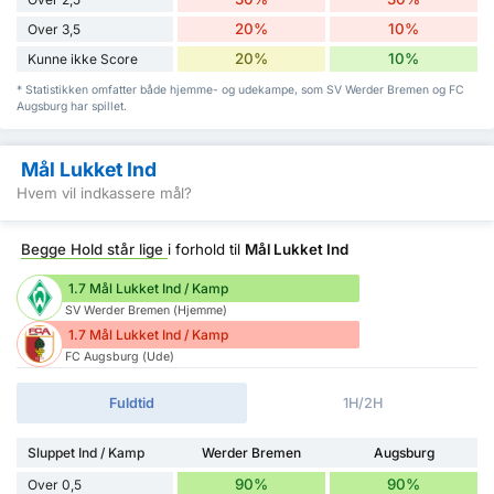
20%
10%
Over 3,5
20%
10%
Kunne ikke Score
* Statistikken omfatter både hjemme- og udekampe, som SV Werder Bremen og FC
Augsburg har spillet.
Mål Lukket Ind
Hvem vil indkassere mål?
Begge Hold står lige
i forhold til
Mål Lukket Ind
1.7 Mål Lukket Ind / Kamp
SV Werder Bremen (Hjemme)
1.7 Mål Lukket Ind / Kamp
FC Augsburg (Ude)
Fuldtid
1H/2H
Sluppet Ind / Kamp
Werder Bremen
Augsburg
90%
90%
Over 0,5