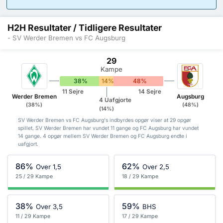
H2H Resultater / Tidligere Resultater
- SV Werder Bremen vs FC Augsburg
29
Kampe
38%
14%
48%
11 Sejre
14 Sejre
Werder Bremen
Augsburg
4 Uafgjorte
(38%)
(48%)
(14%)
SV Werder Bremen vs FC Augsburg's indbyrdes opgør viser at 29 opgør
spillet, SV Werder Bremen har vundet 11 gange og FC Augsburg har vundet
14 gange. 4 opgør mellem SV Werder Bremen og FC Augsburg endte i
uafgjort.
86%
62%
Over 1,5
Over 2,5
25 / 29 Kampe
18 / 29 Kampe
38%
59%
Over 3,5
BHS
11 / 29 Kampe
17 / 29 Kampe