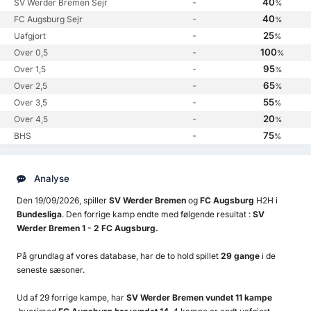
-
40
SV Werder Bremen Sejr
%
-
40
FC Augsburg Sejr
%
-
25
Uafgjort
%
-
100
Over 0,5
%
-
95
Over 1,5
%
-
65
Over 2,5
%
-
55
Over 3,5
%
-
20
Over 4,5
%
-
75
BHS
%
Analyse
Den 19/09/2026, spiller
SV Werder Bremen
og
FC Augsburg
H2H i
Bundesliga
. Den forrige kamp endte med følgende resultat :
SV
Werder Bremen 1 - 2 FC Augsburg.
På grundlag af vores database, har de to hold spillet
29 gange
i de
seneste sæsoner.
Ud af 29 forrige kampe, har
SV Werder Bremen vundet 11 kampe