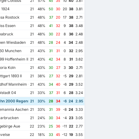
gie Cottbus
21
57%
45
35
10
40
3.81
 1924
21
48%
50
30
20
38
3.81
sa Rostock
21
48%
37
20
17
38
2.71
ss Essen
21
48%
41
32
9
38
3.48
nabruck
21
48%
30
22
8
36
2.48
en Wiesbaden
21
48%
28
24
4
34
2.48
60 Munchen
21
43%
31
31
0
32
2.95
9 Hoffenheim II
21
43%
42
34
8
31
3.62
oria Koln
21
43%
30
27
3
30
2.71
tgart 1893 II
21
38%
27
32
-5
29
2.81
dhof Mannheim 07
21
43%
34
40
-6
29
3.52
lstadt 04
21
33%
37
31
6
28
3.24
hn 2000 Regensburg
21
33%
28
34
-6
24
2.95
emannia Aachen
21
33%
31
39
-8
24
3.33
aarbrucken
21
24%
30
34
-4
23
3.05
gebirge Aue
22
23%
25
36
-11
22
2.77
velse
22
18%
33
45
-12
19
3.55