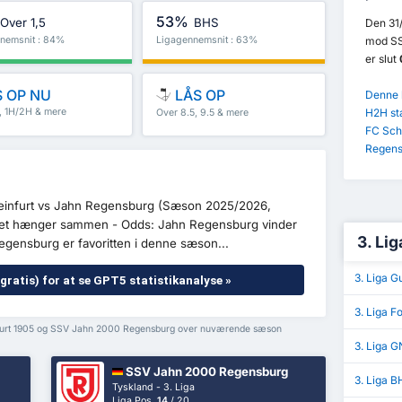
53%
Over 1,5
BHS
Den 31/
nemsnit : 84%
Ligagennemsnit : 63%
mod SS
er slut
 OP NU
LÅS OP
Denne k
5, 1H/2H & mere
H2H st
Over 8.5, 9.5 & mere
FC Sch
Regens
hweinfurt vs Jahn Regensburg (Sæson 2025/2026,
 det hænger sammen - Odds: Jahn Regensburg vinder
3. Lig
Regensburg er favoritten i denne sæson...
3. Liga G
gratis) for at se GPT5 statistikanalyse »
3. Liga F
nfurt 1905 og SSV Jahn 2000 Regensburg over nuværende sæson
3. Liga G
SSV Jahn 2000 Regensburg
3. Liga B
Tyskland - 3. Liga
Liga Pos.
14
/ 20