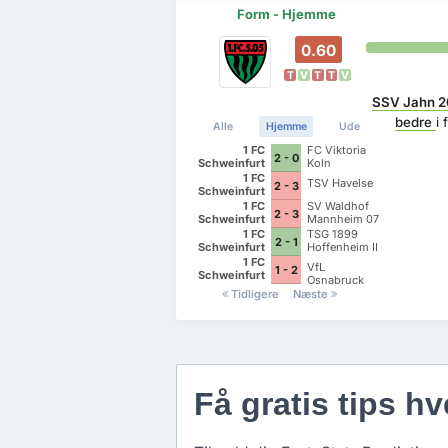
Form - Hjemme
0.60
T
V
T
T
V
SSV Jahn 2
bedre
i
Alle
Hjemme
Ude
1 FC
FC Viktoria
2 - 0
Schweinfurt
Koln
1905
1 FC
TSV Havelse
2 - 3
Schweinfurt
1905
1 FC
SV Waldhof
2 - 3
Schweinfurt
Mannheim 07
1905
1 FC
TSG 1899
2 - 1
Schweinfurt
Hoffenheim II
1905
1 FC
VfL
1 - 2
Schweinfurt
Osnabruck
1905
Tidligere
Næste
Få gratis tips hv