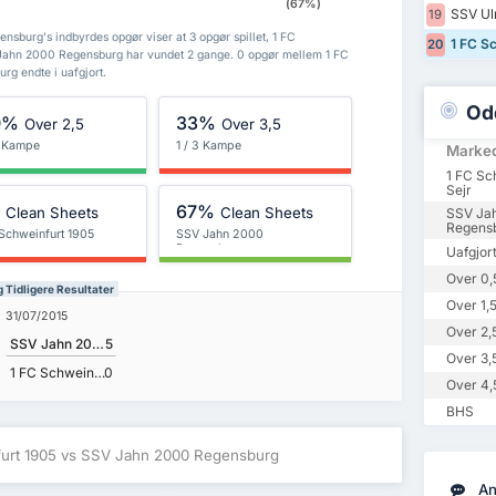
(67%)
SSV Ul
19
sburg's indbyrdes opgør viser at 3 opgør spillet, 1 FC
1 FC Sc
20
Jahn 2000 Regensburg har vundet 2 gange. 0 opgør mellem 1 FC
g endte i uafgjort.
Od
0%
33%
Over 2,5
Over 3,5
3 Kampe
1 / 3 Kampe
Marke
1 FC Sc
Sejr
%
67%
Clean Sheets
Clean Sheets
SSV Ja
Regensb
 Schweinfurt 1905
SSV Jahn 2000
Regensburg
Uafgjor
Over 0,
Tidligere Resultater
Over 1,
31/07/2015
Over 2,
SSV Jahn 2000 Regensburg
5
Over 3,
1 FC Schweinfurt 1905
0
Over 4,
BHS
furt 1905 vs SSV Jahn 2000 Regensburg
An