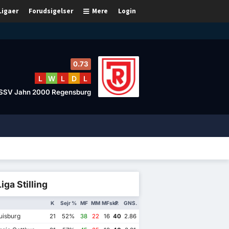
Ligaer
Forudsigelser
Mere
Login
0.73
L
W
L
D
L
SSV Jahn 2000 Regensburg
Liga Stilling
K
Sejr %
MF
MM
MFskl.
P
GNS.
isburg
21
52%
38
22
16
40
2.86