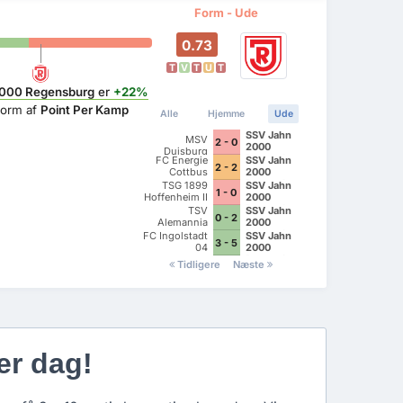
Form - Ude
0.73
T
V
T
U
T
000 Regensburg
er
+22%
 form af
Point Per Kamp
Alle
Hjemme
Ude
SSV Jahn
MSV
2 - 0
2000
Duisburg
Regensburg
FC Energie
SSV Jahn
2 - 2
Cottbus
2000
Regensburg
TSG 1899
SSV Jahn
1 - 0
Hoffenheim II
2000
Regensburg
TSV
SSV Jahn
0 - 2
Alemannia
2000
Aachen
Regensburg
FC Ingolstadt
SSV Jahn
3 - 5
04
2000
Regensburg
Tidligere
Næste
er dag!