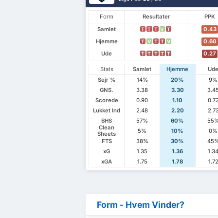
Form
Resultater
PPK
Samlet
0.43
T
T
T
V
T
Hjemme
0.60
T
V
T
T
V
Ude
0.27
T
T
T
T
T
Stats
Samlet
Hjemme
Ud
Sejr %
14%
20%
9%
GNS.
3.38
3.30
3.4
Scorede
0.90
1.10
0.7
Lukket Ind
2.48
2.20
2.7
BHS
57%
60%
55
Clean
5%
10%
0%
Sheets
FTS
38%
30%
45
xG
1.35
1.36
1.3
xGA
1.75
1.78
1.7
Form - Hvem Vinder?