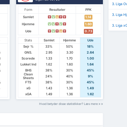
3. Liga O
Form
Resultater
PPK
3. Liga H
Samlet
1.14
T
V
U
T
T
Hjemme
1.60
V
V
T
V
T
3. Liga x
Ude
0.73
T
V
T
U
T
e
Stats
Samlet
Hjemme
Ude
Sejr %
33%
50%
18%
5
GNS.
2.95
3.30
2.64
3
Scorede
1.33
1.70
1.00
3
Lukket Ind
1.62
1.60
1.64
%
BHS
38%
30%
45%
Clean
24%
40%
9%
Sheets
%
FTS
38%
30%
45%
4
xG
1.43
1.36
1.49
2
xGA
1.49
1.36
1.62
Hvad betyder disse statistikker? Læs mere