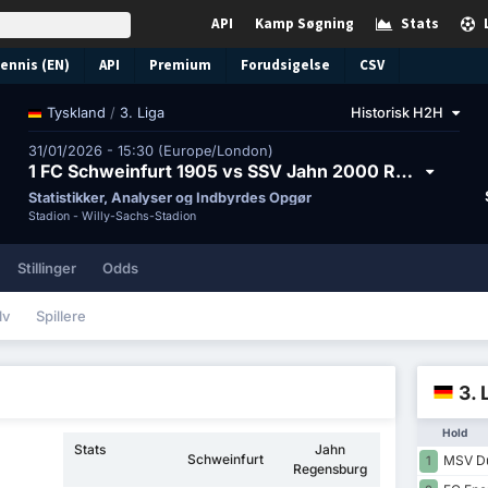
API
Kamp Søgning
Stats
ennis (EN)
API
Premium
Forudsigelse
CSV
/
3. Liga
Historisk H2H
Tyskland
31/01/2026 - 15:30 (Europe/London)
1 FC Schweinfurt 1905 vs SSV Jahn 2000 Regensburg
Statistikker, Analyser og Indbyrdes Opgør
Stadion -
Willy-Sachs-Stadion
Stillinger
Odds
lv
Spillere
3. 
Hold
Stats
Jahn
Schweinfurt
MSV Du
1
Regensburg