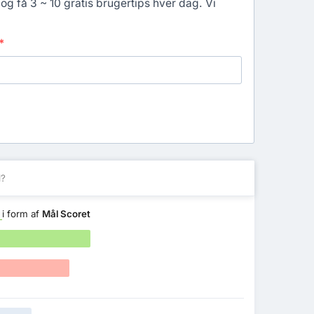
og få 3 ~ 10 gratis brugertips hver dag. Vi
*
l?
e
i form af
Mål Scoret