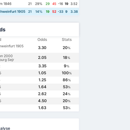
m 1846
21
29%
29
45
-16
19
3.52
hweinfurt 1905
21
14%
19
52
-33
9
3.38
ds
d
Odds
Stats
hweinfurt 1905
3.30
20
%
hn 2000
2.05
18
%
urg Sejr
3.35
9
t
%
1.05
100
5
%
1.25
86
5
%
1.64
53
5
%
2.62
24
5
%
4.50
20
5
%
1.63
53
%
alyse