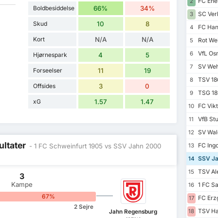
FC Ener
2
Boldbesiddelse
66%
34%
SC Verl
3
Skud
10
8
FC Han
4
Kort
N/A
N/A
Rot Wei
5
VfL Os
6
Hjørnespark
4
5
SV Weh
7
Forseelser
11
19
TSV 18
8
Offsides
3
0
TSG 189
9
xG
1.57
1.47
FC Vikt
10
VfB Stut
11
SV Wal
12
ultater
FC Ingo
- 1 FC Schweinfurt 1905 vs SSV Jahn 2000
13
SSV Ja
14
TSV Al
15
3
Kampe
1 FC S
16
0%
67%
FC Erz
17
2 Sejre
TSV Ha
18
Jahn Regensburg