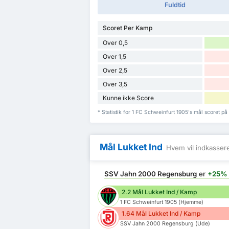
Fuldtid
Scoret Per Kamp
Over 0,5
Over 1,5
Over 2,5
Over 3,5
Kunne ikke Score
* Statistik for 1 FC Schweinfurt 1905's mål score
Mål Lukket Ind
Hvem vil indkasser
SSV Jahn 2000 Regensburg
er
+25%
2.2 Mål Lukket Ind / Kamp
1 FC Schweinfurt 1905 (Hjemme)
1.64 Mål Lukket Ind / Kamp
SSV Jahn 2000 Regensburg (Ude)