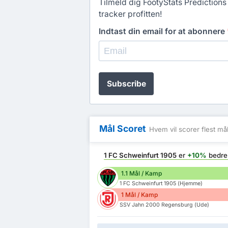
Tilmeld dig FootyStats Predictions 
tracker profitten!
Indtast din email for at abonnere
Subscribe
Mål Scoret
Hvem vil scorer flest må
1 FC Schweinfurt 1905
er
+10%
bedr
1.1 Mål / Kamp
1 FC Schweinfurt 1905 (Hjemme)
1 Mål / Kamp
SSV Jahn 2000 Regensburg (Ude)