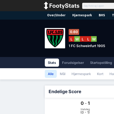
Over/Under
Hjørnespark
BHS
T
0.60
L
W
L
L
W
1 FC Schweinfurt 1905
Stats
Forudsigelser
Startopstilling
Alle
Mål
Hjørnespark
Kort
Ha
Endelige Score
0
-
1
Halvleg
(0 - 1)