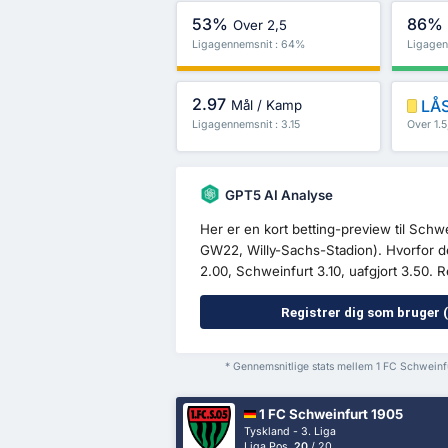
53%
86%
Over 2,5
Ligagennemsnit : 64%
Ligagen
2.97
LÅS
Mål / Kamp
Ligagennemsnit : 3.15
Over 1.
GPT5 AI Analyse
Her er en kort betting-preview til Sc
GW22, Willy-Sachs-Stadion). Hvorfor
2.00, Schweinfurt 3.10, uafgjort 3.50. 
Registrer dig som bruger (
* Gennemsnitlige stats mellem 1 FC Schwei
1 FC Schweinfurt 1905
Tyskland - 3. Liga
Liga Pos.
20
/ 20