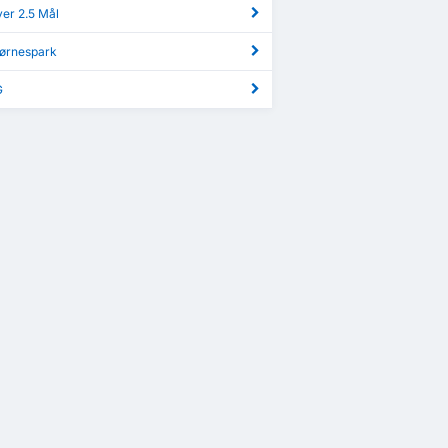
ver 2.5 Mål
jørnespark
G