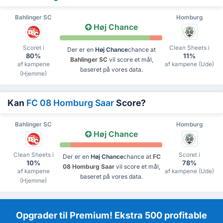
Bahlinger SC
Homburg
Høj Chance
Scoret i
Clean Sheets i
Der er en
Høj Chance
chance at
80%
11%
Bahlinger SC
vil score et mål,
af kampene
af kampene (Ude)
baseret på vores data.
(Hjemme)
Kan
FC 08 Homburg Saar
Score?
Bahlinger SC
Homburg
Høj Chance
Clean Sheets i
Scoret i
Der er en
Høj Chance
chance at
FC
10%
78%
08 Homburg Saar
vil score et mål,
af kampene
af kampene (Ude)
baseret på vores data.
(Hjemme)
Opgrader til Premium! Ekstra 500 profitable