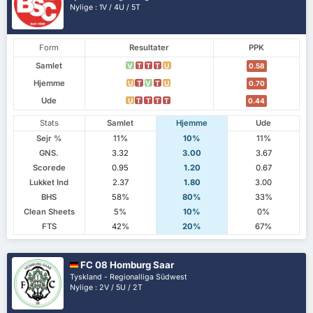
Nylige : 1V / 4U / 5T
Form
Resultater
PPK
Samlet
V
T
T
T
U
0.58
Hjemme
U
T
V
T
U
0.70
Ude
U
T
T
T
T
0.44
Stats
Samlet
Hjemme
Ude
Sejr %
11%
10%
11%
GNS.
3.32
3.00
3.67
Scorede
0.95
1.20
0.67
Lukket Ind
2.37
1.80
3.00
BHS
58%
80%
33%
Clean Sheets
5%
10%
0%
FTS
42%
20%
67%
FC 08 Homburg Saar
Tyskland - Regionalliga Südwest
Nylige : 2V / 5U / 2T