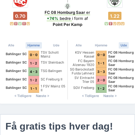
FC 08 Homburg Saar
er
0.70
1.22
+74%
bedre
i form af
U
T
V
T
U
V
T
U
U
U
Point Per Kamp
Alle
Hjemme
Ude
Alle
Hjemme
Ude
TSV Schott
KSV Hessen
FC 08 Homburg
Bahlinger SC
0 - 0
0 - 0
Mainz
Kassel
Saar
FC Bayern
FC 08 Homburg
Bahlinger SC
TSV Steinbach
1 - 2
1 - 1
Alzenau 1920
Saar
SG Barockstadt
FC 08 Homburg
Bahlinger SC
TSG Balingen
4 - 3
3 - 3
Fulda Lehnerz
Saar
SV Eintracht
FC 08 Homburg
Bahlinger SC
SC Freiburg II
1 - 2
2 - 0
Trier 05
Saar
1 FSV Mainz 05
FC 08 Homburg
Bahlinger SC
SGV Freiberg
1 - 1
1 - 2
II
Saar
Tidligere
Næste
Tidligere
Næste
Få gratis tips hver dag!