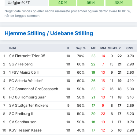
40%
56%
48%
Uafgjort%FT
Noget data rundes op eller ned til nærmeste procentdel og kan derfor svare til 101 %,
når de lægges sammen.
Hjemme Stilling / Udebane Stilling
Hold
K
Sejr %
MF
MM
MFskl.
P
GNS.
SV Eintracht Trier 05
1
10
70%
23
14
9
22
3.70
SGV Freiberg
2
10
60%
22
7
15
21
2.90
1 FSV Mainz 05 II
3
10
60%
19
10
9
21
2.90
FC Astoria Walldorf
4
10
60%
26
15
11
19
4.10
SG Sonnenhof GroSsaspach
5
10
50%
33
17
16
18
5.00
FC 08 Homburg Saar
6
10
50%
21
10
11
18
3.10
SV Stuttgarter Kickers
7
9
56%
17
9
8
17
2.89
SC Freiburg II
8
10
50%
29
23
6
17
5.20
SV Sandhausen
9
10
50%
18
19
-1
17
3.70
KSV Hessen Kassel
10
10
40%
17
12
5
16
2.90