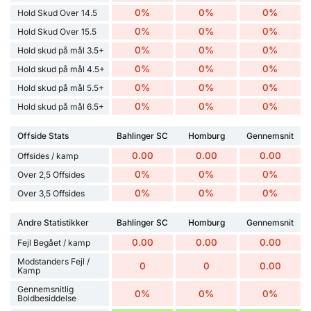
0%
0%
0%
Hold Skud Over 14.5
0%
0%
0%
Hold Skud Over 15.5
0%
0%
0%
Hold skud på mål 3.5+
0%
0%
0%
Hold skud på mål 4.5+
0%
0%
0%
Hold skud på mål 5.5+
0%
0%
0%
Hold skud på mål 6.5+
Offside Stats
Bahlinger SC
Homburg
Gennemsnit
0.00
0.00
0.00
Offsides / kamp
0%
0%
0%
Over 2,5 Offsides
0%
0%
0%
Over 3,5 Offsides
Andre Statistikker
Bahlinger SC
Homburg
Gennemsnit
0.00
0.00
0.00
Fejl Begået / kamp
Modstanders Fejl /
0
0
0.00
Kamp
Gennemsnitlig
0%
0%
0%
Boldbesiddelse