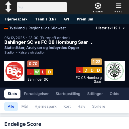
LIGAER
MENU
Hjørnespark
Tennis (EN)
API
Premium
/
Regionalliga Südwest
Historisk H2H
Tyskland
Forudsigelse
06/12/2025 - 13:00 (Europe/London)
Bahlinger SC vs FC 08 Homburg Saar
Statistikker, Analyser og Indbyrdes Opgør
Stadion -
Kaiserstuhlstadion
1.22
0.70
L
D
D
D
L
W
L
D
FC 08 Homburg
Bahlinger SC
Saar
Stats
Forudsigelser
Startopstilling
Stillinger
Odds
Alle
Mål
Hjørnespark
Kort
Halv
Spillere
Endelige Score