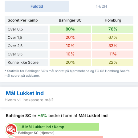
Fuldtid
1H/2H
Scoret Per Kamp
Bahlinger SC
Homburg
80%
78%
Over 0,5
20%
67%
Over 1,5
10%
33%
Over 2,5
10%
11%
Over 3,5
20%
22%
Kunne ikke Score
* Statistik for Bahlinger SC's mål scoret på hjemmebane og FC 08 Homburg Saar's
mål scoret på udebane.
Mål Lukket Ind
Hvem vil indkassere mål?
Bahlinger SC
er
+5%
bedre
i form af
Mål Lukket Ind
1.8 Mål Lukket Ind / Kamp
Bahlinger SC (Hjemme)