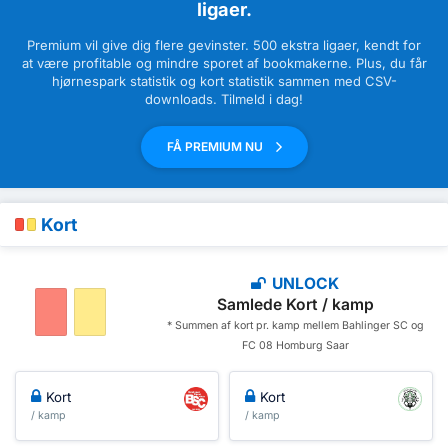
ligaer.
Premium vil give dig flere gevinster. 500 ekstra ligaer, kendt for
at være profitable og mindre sporet af bookmakerne. Plus, du får
hjørnespark statistik og kort statistik sammen med CSV-
downloads. Tilmeld i dag!
FÅ PREMIUM NU
Kort
UNLOCK
Samlede Kort / kamp
* Summen af ​​kort pr. kamp mellem Bahlinger SC og
FC 08 Homburg Saar
Kort
Kort
/ kamp
/ kamp