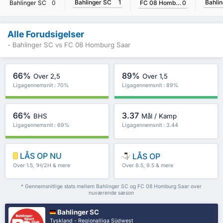
Bahlinger SC
1
Bahli
FC 08 Homburg Saar
0
Bahlinger SC
0
Alle Forudsigelser
- Bahlinger SC vs FC 08 Homburg Saar
66%
89%
Over 2,5
Over 1,5
Ligagennemsnit : 70%
Ligagennemsnit : 89%
66%
3.37
BHS
Mål / Kamp
Ligagennemsnit : 69%
Ligagennemsnit : 3.44
LÅS OP NU
LÅS OP
Over 1.5, 1H/2H & mere
Over 8.5, 9.5 & mere
* Gennemsnitlige stats mellem Bahlinger SC og FC 08 Homburg Saar over
nuværende sæson
Bahlinger SC
Tyskland - Regionalliga Südwest