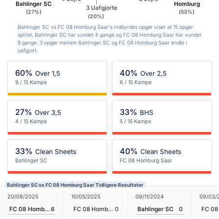
Bahlinger SC
Homburg
3 Uafgjorte
(27%)
(53%)
(20%)
Bahlinger SC vs FC 08 Homburg Saar's indbyrdes opgør viser at 15 opgør
spillet, Bahlinger SC har vundet 4 gange og FC 08 Homburg Saar har vundet
8 gange. 3 opgør mellem Bahlinger SC og FC 08 Homburg Saar endte i
uafgjort.
60%
40%
Over 1,5
Over 2,5
9 / 15 Kampe
6 / 15 Kampe
27%
33%
Over 3,5
BHS
4 / 15 Kampe
5 / 15 Kampe
33%
40%
Clean Sheets
Clean Sheets
Bahlinger SC
FC 08 Homburg Saar
Bahlinger SC vs FC 08 Homburg Saar Tidligere Resultater
09/11/2024
20/08/2025
10/05/2025
09/03/
Bahlinger SC
0
FC 08 Homburg Saar
6
FC 08 Homburg Saar
0