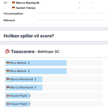
Marco Rienhardt
33
-
-
Samet Yılmaz
-
-
-
Forsvarsspillere
Målmand
Hvilken spiller vil score?
Topscorere
-
Bahlinger SC
Rico Wehrle 5
Rico Wehrle 5
Marco Rienhardt 3
Marco Rienhardt 3
Hasan Pepić 2
Hasan Pepić 2