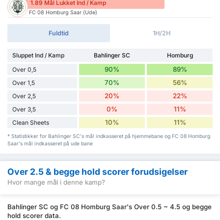
1.89 Mål Lukket Ind / Kamp
FC 08 Homburg Saar (Ude)
Fuldtid
1H/2H
Sluppet Ind / Kamp
Bahlinger SC
Homburg
90%
89%
Over 0,5
70%
56%
Over 1,5
20%
22%
Over 2,5
0%
11%
Over 3,5
10%
11%
Clean Sheets
* Statistikker for Bahlinger SC's mål indkasseret på hjemmebane og FC 08 Homburg
Saar's mål indkasseret på ude bane
Over 2.5 & begge hold scorer forudsigelser
Hvor mange mål i denne kamp?
Bahlinger SC og FC 08 Homburg Saar's Over 0.5 ~ 4.5 og begge
hold scorer data.