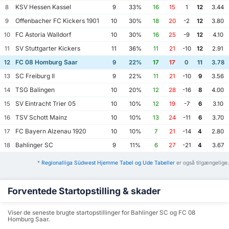
KSV Hessen Kassel
8
9
33%
16
15
1
12
3.44
Offenbacher FC Kickers 1901
9
10
30%
18
20
-2
12
3.80
FC Astoria Walldorf
10
10
30%
16
25
-9
12
4.10
SV Stuttgarter Kickers
11
11
36%
11
21
-10
12
2.91
FC 08 Homburg Saar
12
9
22%
17
17
0
11
3.78
SC Freiburg II
13
9
22%
11
21
-10
9
3.56
TSG Balingen
14
10
20%
12
28
-16
8
4.00
SV Eintracht Trier 05
15
10
10%
12
19
-7
6
3.10
TSV Schott Mainz
16
10
10%
13
24
-11
6
3.70
FC Bayern Alzenau 1920
17
10
10%
7
21
-14
4
2.80
Bahlinger SC
18
9
11%
6
27
-21
4
3.67
*
Regionalliga Südwest Hjemme Tabel og Ude Tabeller
er også tilgængelige.
Forventede Startopstilling & skader
Viser de seneste brugte startopstillinger for Bahlinger SC og FC 08
Homburg Saar.