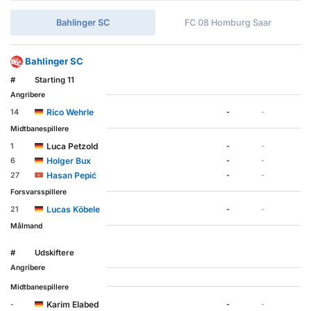
Bahlinger SC
FC 08 Homburg Saar
Bahlinger SC
#
Starting 11
Angribere
Rico Wehrle
14
-
-
Midtbanespillere
Luca Petzold
1
-
-
Holger Bux
6
-
-
Hasan Pepić
27
-
-
Forsvarsspillere
Lucas Köbele
21
-
-
Målmand
#
Udskiftere
Angribere
Midtbanespillere
Karim Elabed
-
-
-