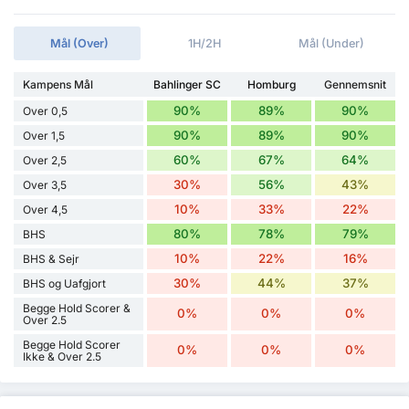
Mål (Over)
1H/2H
Mål (Under)
Kampens Mål
Bahlinger SC
Homburg
Gennemsnit
90%
89%
90%
Over 0,5
90%
89%
90%
Over 1,5
60%
67%
64%
Over 2,5
30%
56%
43%
Over 3,5
10%
33%
22%
Over 4,5
80%
78%
79%
BHS
10%
22%
16%
BHS & Sejr
30%
44%
37%
BHS og Uafgjort
Begge Hold Scorer &
0%
0%
0%
Over 2.5
Begge Hold Scorer
0%
0%
0%
Ikke & Over 2.5