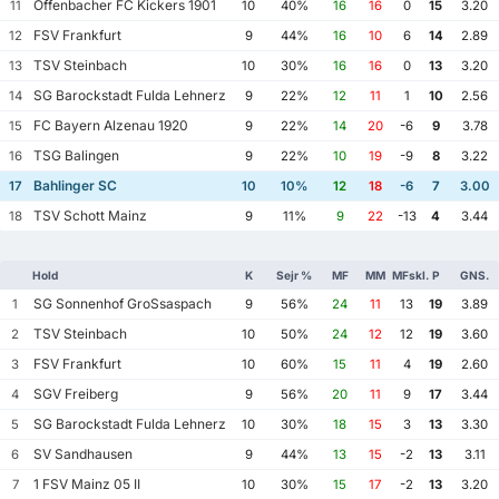
Offenbacher FC Kickers 1901
11
10
40%
16
16
0
15
3.20
FSV Frankfurt
12
9
44%
16
10
6
14
2.89
TSV Steinbach
13
10
30%
16
16
0
13
3.20
SG Barockstadt Fulda Lehnerz
14
9
22%
12
11
1
10
2.56
FC Bayern Alzenau 1920
15
9
22%
14
20
-6
9
3.78
TSG Balingen
16
9
22%
10
19
-9
8
3.22
Bahlinger SC
17
10
10%
12
18
-6
7
3.00
TSV Schott Mainz
18
9
11%
9
22
-13
4
3.44
Hold
K
Sejr %
MF
MM
MFskl.
P
GNS.
SG Sonnenhof GroSsaspach
1
9
56%
24
11
13
19
3.89
TSV Steinbach
2
10
50%
24
12
12
19
3.60
FSV Frankfurt
3
10
60%
15
11
4
19
2.60
SGV Freiberg
4
9
56%
20
11
9
17
3.44
SG Barockstadt Fulda Lehnerz
5
10
30%
18
15
3
13
3.30
SV Sandhausen
6
9
44%
13
15
-2
13
3.11
1 FSV Mainz 05 II
7
10
30%
15
17
-2
13
3.20