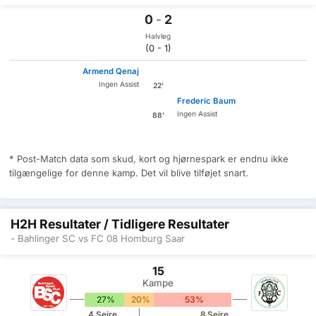
0
-
2
Halvleg
(0 - 1)
Armend Qenaj
Ingen Assist
22'
Frederic Baum
Ingen Assist
88'
* Post-Match data som skud, kort og hjørnespark er endnu ikke
tilgængelige for denne kamp. Det vil blive tilføjet snart.
H2H Resultater / Tidligere Resultater
- Bahlinger SC vs FC 08 Homburg Saar
15
Kampe
27%
20%
53%
4 Sejre
8 Sejre