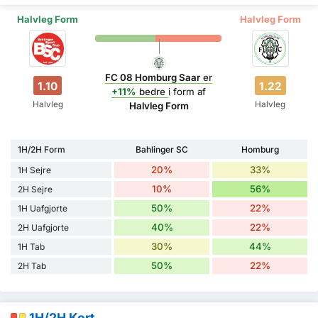
Halvleg Form
Halvleg Form
FC 08 Homburg Saar
er
1.10
1.22
+11%
bedre
i form af
Halvleg
Halvleg
Halvleg Form
1H/2H Form
Bahlinger SC
Homburg
20%
33%
1H Sejre
10%
56%
2H Sejre
50%
22%
1H Uafgjorte
40%
22%
2H Uafgjorte
30%
44%
1H Tab
50%
22%
2H Tab
1H/2H Kort