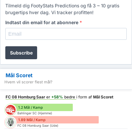
Tilmeld dig FootyStats Predictions og få 3 ~ 10 gratis
brugertips hver dag. Vi tracker profitten!
Indtast din email for at abonnere
*
Subscribe
Mål Scoret
Hvem vil scorer flest mål?
FC 08 Homburg Saar
er
+58%
bedre
i form af
Mål Scoret
1.2 Mål / Kamp
Bahlinger SC (Hjemme)
1.89 Mål / Kamp
FC 08 Homburg Saar (Ude)