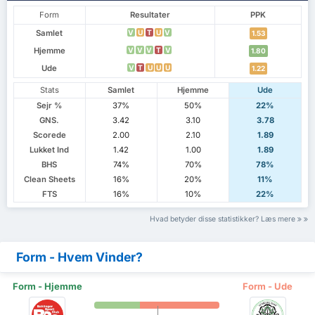
Form
Resultater
PPK
Samlet
V
U
T
U
V
1.53
Hjemme
V
V
V
T
V
1.80
Ude
V
T
U
U
U
1.22
Stats
Samlet
Hjemme
Ude
Sejr %
37%
50%
22%
GNS.
3.42
3.10
3.78
Scorede
2.00
2.10
1.89
Lukket Ind
1.42
1.00
1.89
BHS
74%
70%
78%
Clean Sheets
16%
20%
11%
FTS
16%
10%
22%
Hvad betyder disse statistikker? Læs mere
Form - Hvem Vinder?
Form - Hjemme
Form - Ude