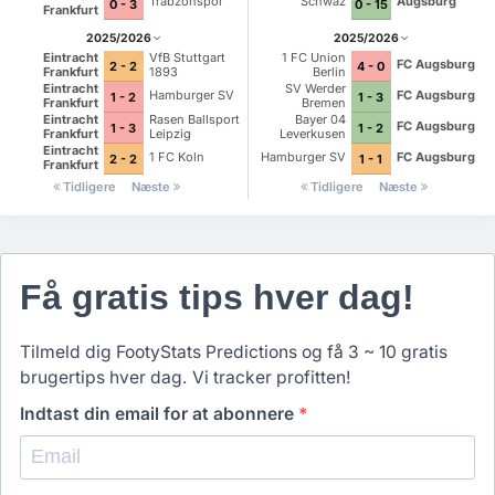
Trabzonspor
Schwaz
Augsburg
0 - 3
0 - 15
Frankfurt
2025/2026
2025/2026
Eintracht
VfB Stuttgart
1 FC Union
FC Augsburg
2 - 2
4 - 0
Frankfurt
1893
Berlin
Eintracht
SV Werder
Hamburger SV
FC Augsburg
1 - 2
1 - 3
Frankfurt
Bremen
Eintracht
Rasen Ballsport
Bayer 04
FC Augsburg
1 - 3
1 - 2
Frankfurt
Leipzig
Leverkusen
Eintracht
1 FC Koln
Hamburger SV
FC Augsburg
2 - 2
1 - 1
Frankfurt
Tidligere
Næste
Tidligere
Næste
Få gratis tips hver dag!
Tilmeld dig FootyStats Predictions og få 3 ~ 10 gratis
brugertips hver dag. Vi tracker profitten!
Indtast din email for at abonnere
*