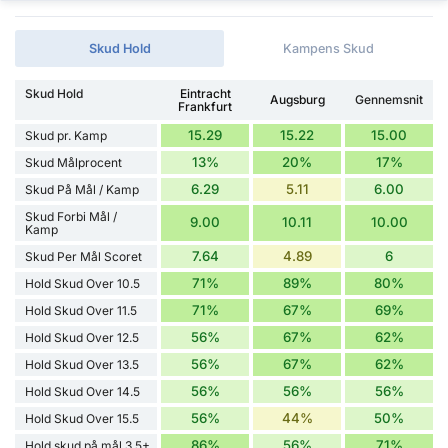
Skud Hold
Kampens Skud
Skud Hold
Eintracht
Augsburg
Gennemsnit
Frankfurt
15.29
15.22
15.00
Skud pr. Kamp
13%
20%
17%
Skud Målprocent
6.29
5.11
6.00
Skud På Mål / Kamp
Skud Forbi Mål /
9.00
10.11
10.00
Kamp
7.64
4.89
6
Skud Per Mål Scoret
71%
89%
80%
Hold Skud Over 10.5
71%
67%
69%
Hold Skud Over 11.5
56%
67%
62%
Hold Skud Over 12.5
56%
67%
62%
Hold Skud Over 13.5
56%
56%
56%
Hold Skud Over 14.5
56%
44%
50%
Hold Skud Over 15.5
86%
56%
71%
Hold skud på mål 3.5+