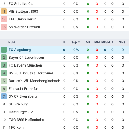
FC Schalke 04
15
0
0%
0
0
0
0
0
VfB Stuttgart 1893
16
0
0%
0
0
0
0
0
1 FC Union Berlin
17
0
0%
0
0
0
0
0
SV Werder Bremen
18
0
0%
0
0
0
0
0
Hold
K
Sejr %
MF
MM
MFskl.
P
GNS.
FC Augsburg
1
0
0%
0
0
0
0
0
Bayer 04 Leverkusen
2
0
0%
0
0
0
0
0
FC Bayern Munchen
3
0
0%
0
0
0
0
0
BVB 09 Borussia Dortmund
4
0
0%
0
0
0
0
0
Borussia VfL Monchengladbach
5
0
0%
0
0
0
0
0
Eintracht Frankfurt
6
0
0%
0
0
0
0
0
SV 07 Elversberg
7
0
0%
0
0
0
0
0
SC Freiburg
8
0
0%
0
0
0
0
0
Hamburger SV
9
0
0%
0
0
0
0
0
TSG 1899 Hoffenheim
10
0
0%
0
0
0
0
0
1 FC Koln
11
0
0%
0
0
0
0
0