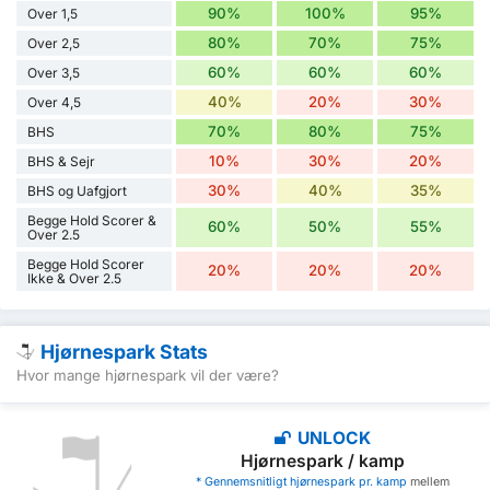
90%
100%
95%
Over 1,5
80%
70%
75%
Over 2,5
60%
60%
60%
Over 3,5
40%
20%
30%
Over 4,5
70%
80%
75%
BHS
10%
30%
20%
BHS & Sejr
30%
40%
35%
BHS og Uafgjort
Begge Hold Scorer &
60%
50%
55%
Over 2.5
Begge Hold Scorer
20%
20%
20%
Ikke & Over 2.5
Hjørnespark Stats
Hvor mange hjørnespark vil der være?
UNLOCK
Hjørnespark / kamp
* Gennemsnitligt hjørnespark pr. kamp
mellem