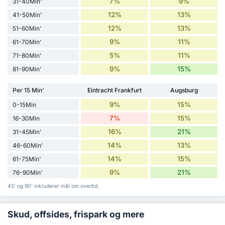
7%
9%
31-40Min'
12%
13%
41-50Min'
12%
13%
51-60Min'
9%
11%
61-70Min'
5%
11%
71-80Min'
9%
15%
81-90Min'
Per 15 Min'
Eintracht Frankfurt
Augsburg
9%
15%
0-15Min
7%
15%
16-30Min
16%
21%
31-45Min'
14%
13%
46-60Min'
14%
15%
61-75Min'
9%
21%
76-90Min'
45' og 90' inkluderer mål om overtid.
Skud, offsides, frispark og mere