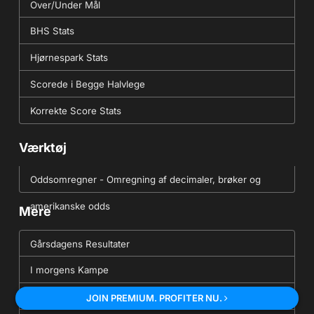
Over/Under Mål
BHS Stats
Hjørnespark Stats
Scorede i Begge Halvlege
Korrekte Score Stats
Værktøj
Oddsomregner - Omregning af decimaler, brøker og
amerikanske odds
Mere
Gårsdagens Resultater
I morgens Kampe
Fodbold Data API(JSON)
JOIN PREMIUM. PROFITER NU.