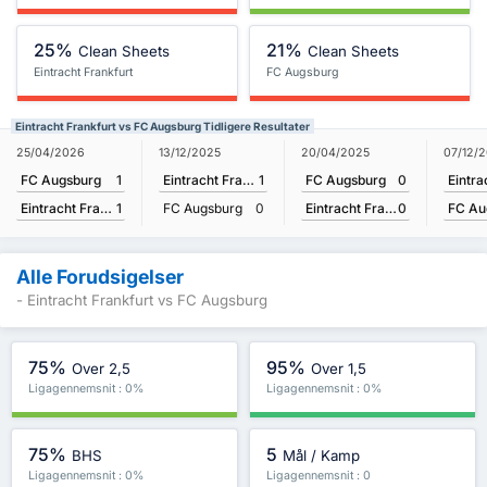
25%
21%
Clean Sheets
Clean Sheets
Eintracht Frankfurt
FC Augsburg
Eintracht Frankfurt vs FC Augsburg Tidligere Resultater
25/04/2026
20/04/2025
07/12/
13/12/2025
FC Augsburg
1
FC Augsburg
0
Eintracht Frankfurt
1
Eintracht Frankfurt
1
Eintracht Frankfurt
0
FC Au
FC Augsburg
0
Alle Forudsigelser
- Eintracht Frankfurt vs FC Augsburg
75%
95%
Over 2,5
Over 1,5
Ligagennemsnit : 0%
Ligagennemsnit : 0%
75%
5
BHS
Mål / Kamp
Ligagennemsnit : 0%
Ligagennemsnit : 0