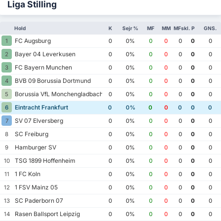
Liga Stilling
Hold
K
Sejr %
MF
MM
MFskl.
P
GNS.
FC Augsburg
1
0
0%
0
0
0
0
0
Bayer 04 Leverkusen
2
0
0%
0
0
0
0
0
FC Bayern Munchen
3
0
0%
0
0
0
0
0
BVB 09 Borussia Dortmund
4
0
0%
0
0
0
0
0
Borussia VfL Monchengladbach
5
0
0%
0
0
0
0
0
Eintracht Frankfurt
6
0
0%
0
0
0
0
0
SV 07 Elversberg
7
0
0%
0
0
0
0
0
SC Freiburg
8
0
0%
0
0
0
0
0
Hamburger SV
9
0
0%
0
0
0
0
0
TSG 1899 Hoffenheim
10
0
0%
0
0
0
0
0
1 FC Koln
11
0
0%
0
0
0
0
0
1 FSV Mainz 05
12
0
0%
0
0
0
0
0
SC Paderborn 07
13
0
0%
0
0
0
0
0
Rasen Ballsport Leipzig
14
0
0%
0
0
0
0
0