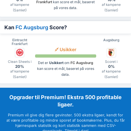
Frankfurt
kan score et mål, baseret
af kampene
af kampene
på vores data.
(Samlet)
(Samlet)
Kan
FC Augsburg
Score?
Eintracht
Augsburg
Frankfurt
Usikker
Clean Sheets i
Scoret i
Det er
Usikkert
om
FC Augsburg
20%
0%
kan score et mål, baseret på vores
af kampene
af kampene
data.
(Samlet)
(Samlet)
Opgrader til Premium! Ekstra 500 profitable
ligaer.
Premium vil give dig flere gevinster. 500 ekstra ligaer, kendt for
at være profitable og mindre sporet af bookmakerne. Plus, du får
hjørnespark statistik og kort statistik sammen med CSV-
downloads. Tilmeld i dag!