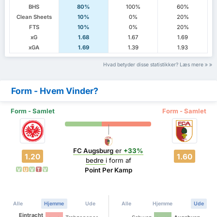
BHS
80%
100%
60%
Clean Sheets
10%
0%
20%
FTS
10%
0%
20%
xG
1.68
1.67
1.69
xGA
1.69
1.39
1.93
Hvad betyder disse statistikker? Læs mere
Form - Hvem Vinder?
Form - Samlet
Form - Samlet
FC Augsburg
er
+33%
1.20
1.60
bedre
i form af
Point Per Kamp
V
U
V
T
V
Alle
Hjemme
Ude
Alle
Hjemme
Ude
Eintracht