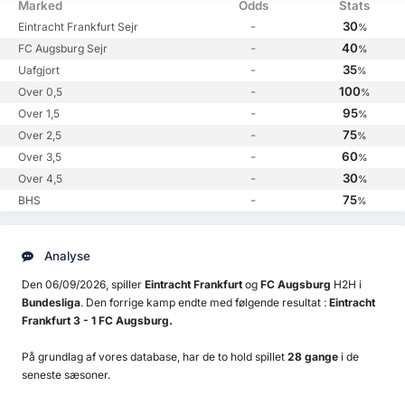
Marked
Odds
Stats
-
30
Eintracht Frankfurt Sejr
%
-
40
FC Augsburg Sejr
%
-
35
Uafgjort
%
-
100
Over 0,5
%
-
95
Over 1,5
%
-
75
Over 2,5
%
-
60
Over 3,5
%
-
30
Over 4,5
%
-
75
BHS
%
Analyse
Den 06/09/2026, spiller
Eintracht Frankfurt
og
FC Augsburg
H2H i
Bundesliga
. Den forrige kamp endte med følgende resultat :
Eintracht
Frankfurt 3 - 1 FC Augsburg.
På grundlag af vores database, har de to hold spillet
28 gange
i de
seneste sæsoner.