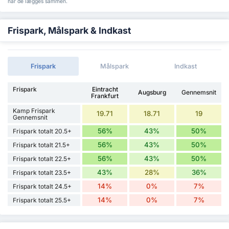
når de lægges sammen.
Frispark, Målspark & Indkast
Frispark
Målspark
Indkast
Frispark
Eintracht
Augsburg
Gennemsnit
Frankfurt
Kamp Frispark
19.71
18.71
19
Gennemsnit
56%
43%
50%
Frispark totalt 20.5+
56%
43%
50%
Frispark totalt 21.5+
56%
43%
50%
Frispark totalt 22.5+
43%
28%
36%
Frispark totalt 23.5+
14%
0%
7%
Frispark totalt 24.5+
14%
0%
7%
Frispark totalt 25.5+