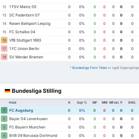
1 FSV Mainz 05
12
0
0%
0
0
0
0
0
SC Paderborn 07
13
0
0%
0
0
0
0
0
Rasen Ballsport Leipzig
14
0
0%
0
0
0
0
0
FC Schalke 04
15
0
0%
0
0
0
0
0
VfB Stuttgart 1893
16
0
0%
0
0
0
0
0
1 FC Union Berlin
17
0
0%
0
0
0
0
0
SV Werder Bremen
18
0
0%
0
0
0
0
0
*
Bundesliga Form Tabel
er også tilgængelige
Bundesliga Stilling
Hold
K
Sejr %
MF
MM
MFskl.
P
GNS.
FC Augsburg
1
0
0%
0
0
0
0
0
Bayer 04 Leverkusen
2
0
0%
0
0
0
0
0
FC Bayern Munchen
3
0
0%
0
0
0
0
0
BVB 09 Borussia Dortmund
4
0
0%
0
0
0
0
0