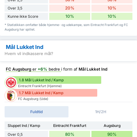
20%
10%
Over 3,5
10%
10%
Kunne ikke Score
* Statistikken omfatter både hjemme- og udekampe, som Eintracht Frankfurt og FC
Augsburg har spillet.
Mål Lukket Ind
Hvem vil indkassere mål?
FC Augsburg
er
+6%
bedre
i form af
Mål Lukket Ind
1.8 Mål Lukket Ind / Kamp
Eintracht Frankfurt (Hjemme)
1.7 Mål Lukket Ind / Kamp
FC Augsburg (Ude)
Fuldtid
1H/2H
Sluppet Ind / Kamp
Eintracht Frankfurt
Augsburg
80%
90%
Over 0,5