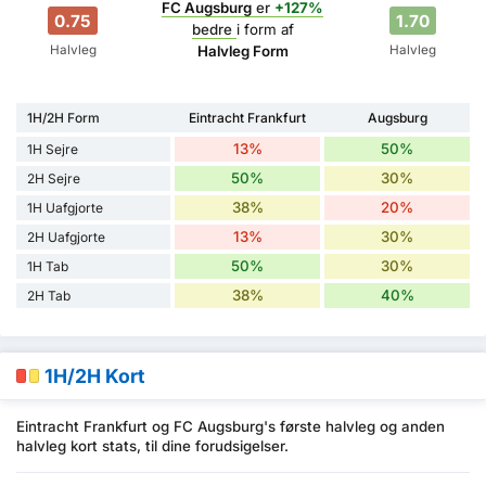
FC Augsburg
er
+127%
0.75
1.70
bedre
i form af
Halvleg
Halvleg
Halvleg Form
1H/2H Form
Eintracht Frankfurt
Augsburg
13%
50%
1H Sejre
50%
30%
2H Sejre
38%
20%
1H Uafgjorte
13%
30%
2H Uafgjorte
50%
30%
1H Tab
38%
40%
2H Tab
1H/2H Kort
Eintracht Frankfurt og FC Augsburg's første halvleg og anden
halvleg kort stats, til dine forudsigelser.