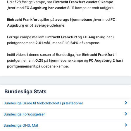
Ud af 28 forrige kampe, har
Eintracht Frankfurt vundet 9 kampe
,hvorimod
FC Augsburg har vundet 8
. 11 kampe er endt uafgjort.
Eintracht Frankfurt
spiller på
average hjemmebane
,hvorimod
FC
Augsburg
er på
average udebane
.
Forrige kampe mellem
Eintracht Frankfurt
og
FC Augsburg
har i
pointgennemsnit
2.61 mål
, mens BHS
64%
af kampene.
Indtil videre i denne sæson af Bundesliga, har
Eintracht Frankfurt
i
pointgennemsnit
0.25
på hjemmebane kampe og
FC Augsburg 2 har i
pointgennemsnit
på udebane kampe.
Bundesliga Stats
Bundesliga Guide til fodboldholdets præstationer
Bundesliga Forudsigelser
Bundesliga GNS. Mål