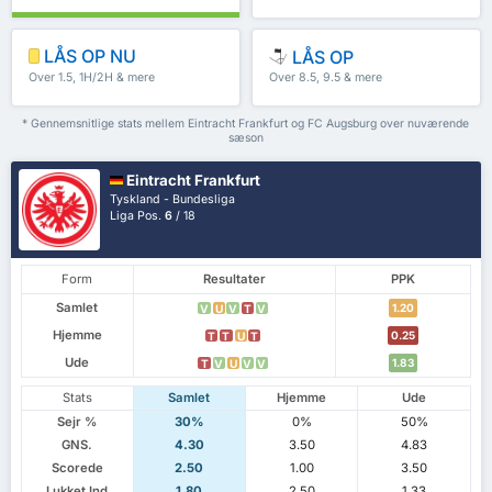
LÅS OP NU
LÅS OP
Over 1.5, 1H/2H & mere
Over 8.5, 9.5 & mere
* Gennemsnitlige stats mellem Eintracht Frankfurt og FC Augsburg over nuværende
sæson
Eintracht Frankfurt
Tyskland - Bundesliga
Liga Pos.
6
/ 18
Form
Resultater
PPK
Samlet
1.20
V
U
V
T
V
Hjemme
0.25
T
T
U
T
Ude
1.83
T
V
U
V
V
Stats
Samlet
Hjemme
Ude
Sejr %
30%
0%
50%
GNS.
4.30
3.50
4.83
Scorede
2.50
1.00
3.50
Lukket Ind
1.80
2.50
1.33