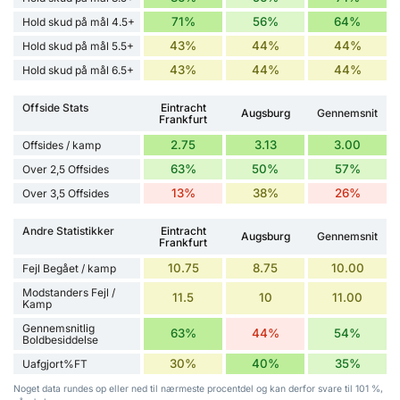
71%
56%
64%
Hold skud på mål 4.5+
43%
44%
44%
Hold skud på mål 5.5+
43%
44%
44%
Hold skud på mål 6.5+
Offside Stats
Eintracht
Augsburg
Gennemsnit
Frankfurt
2.75
3.13
3.00
Offsides / kamp
63%
50%
57%
Over 2,5 Offsides
13%
38%
26%
Over 3,5 Offsides
Andre Statistikker
Eintracht
Augsburg
Gennemsnit
Frankfurt
10.75
8.75
10.00
Fejl Begået / kamp
Modstanders Fejl /
11.5
10
11.00
Kamp
Gennemsnitlig
63%
44%
54%
Boldbesiddelse
30%
40%
35%
Uafgjort%FT
Noget data rundes op eller ned til nærmeste procentdel og kan derfor svare til 101 %,