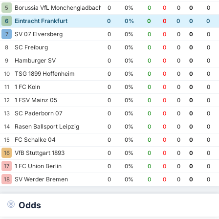
Borussia VfL Monchengladbach
5
0
0%
0
0
0
0
0
Eintracht Frankfurt
6
0
0%
0
0
0
0
0
SV 07 Elversberg
7
0
0%
0
0
0
0
0
SC Freiburg
8
0
0%
0
0
0
0
0
Hamburger SV
9
0
0%
0
0
0
0
0
TSG 1899 Hoffenheim
10
0
0%
0
0
0
0
0
1 FC Koln
11
0
0%
0
0
0
0
0
1 FSV Mainz 05
12
0
0%
0
0
0
0
0
SC Paderborn 07
13
0
0%
0
0
0
0
0
Rasen Ballsport Leipzig
14
0
0%
0
0
0
0
0
FC Schalke 04
15
0
0%
0
0
0
0
0
VfB Stuttgart 1893
16
0
0%
0
0
0
0
0
1 FC Union Berlin
17
0
0%
0
0
0
0
0
SV Werder Bremen
18
0
0%
0
0
0
0
0
Odds