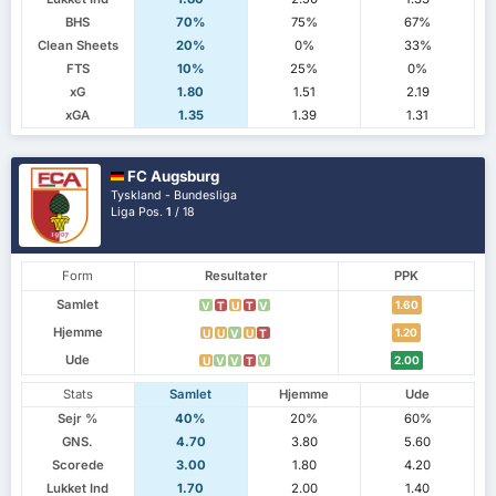
BHS
70%
75%
67%
Clean Sheets
20%
0%
33%
FTS
10%
25%
0%
xG
1.80
1.51
2.19
xGA
1.35
1.39
1.31
FC Augsburg
Tyskland - Bundesliga
Liga Pos.
1
/ 18
Form
Resultater
PPK
Samlet
1.60
V
T
U
T
V
Hjemme
1.20
U
U
V
U
T
Ude
2.00
U
V
V
T
V
Stats
Samlet
Hjemme
Ude
Sejr %
40%
20%
60%
GNS.
4.70
3.80
5.60
Scorede
3.00
1.80
4.20
Lukket Ind
1.70
2.00
1.40