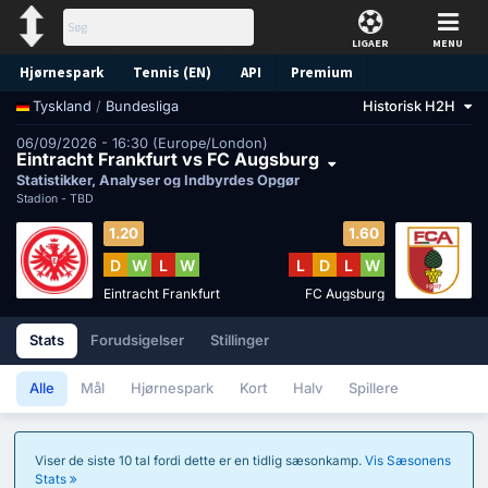
LIGAER
MENU
Hjørnespark
Tennis (EN)
API
Premium
/
Bundesliga
Historisk H2H
Tyskland
Forudsigelse
06/09/2026 - 16:30 (Europe/London)
Eintracht Frankfurt vs FC Augsburg
Statistikker, Analyser og Indbyrdes Opgør
Stadion -
TBD
1.20
1.60
D
W
L
W
L
D
L
W
Eintracht Frankfurt
FC Augsburg
Stats
Forudsigelser
Stillinger
Alle
Mål
Hjørnespark
Kort
Halv
Spillere
Viser de siste 10 tal fordi dette er en tidlig sæsonkamp.
Vis Sæsonens
Stats