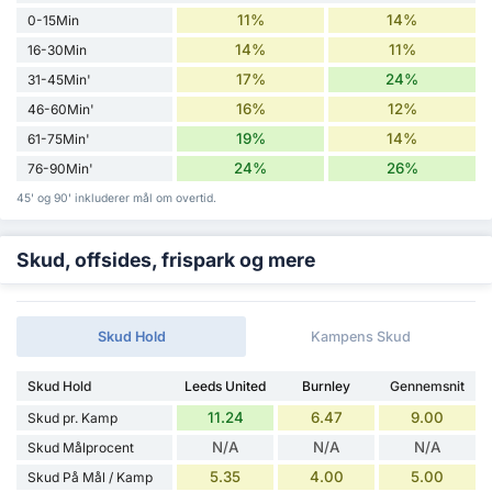
11%
14%
0-15Min
14%
11%
16-30Min
17%
24%
31-45Min'
16%
12%
46-60Min'
19%
14%
61-75Min'
24%
26%
76-90Min'
45' og 90' inkluderer mål om overtid.
Skud, offsides, frispark og mere
Skud Hold
Kampens Skud
Skud Hold
Leeds United
Burnley
Gennemsnit
11.24
6.47
9.00
Skud pr. Kamp
N/A
N/A
N/A
Skud Målprocent
5.35
4.00
5.00
Skud På Mål / Kamp