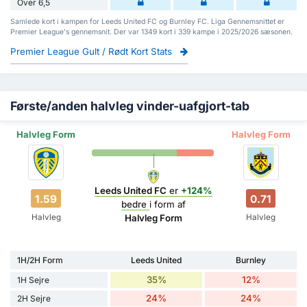
Over 6,5
Samlede kort i kampen for Leeds United FC og Burnley FC. Liga Gennemsnittet er
Premier League's gennemsnit. Der var 1349 kort i 339 kampe i 2025/2026 sæsonen.
Premier League Gult / Rødt Kort Stats
Første/anden halvleg vinder-uafgjort-tab
Halvleg Form
Halvleg Form
Leeds United FC
er
+124%
1.59
0.71
bedre
i form af
Halvleg
Halvleg
Halvleg Form
1H/2H Form
Leeds United
Burnley
35%
12%
1H Sejre
24%
24%
2H Sejre