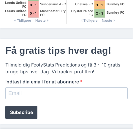
Leeds United
Sunderland AFC
Chelsea FC
Burnley FC
0 - 1
1 - 1
FC
Leeds United
Manchester City
Crystal Palace
Burnley FC
0 - 1
2 - 3
FC
FC
FC
Tidligere
Næste
Tidligere
Næste
Få gratis tips hver dag!
Tilmeld dig FootyStats Predictions og få 3 ~ 10 gratis
brugertips hver dag. Vi tracker profitten!
Indtast din email for at abonnere
*
Subscribe