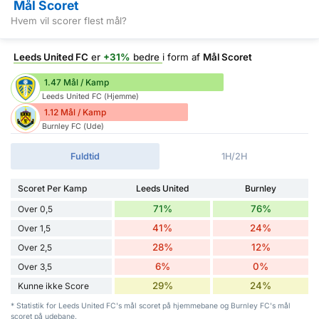
Mål Scoret
Hvem vil scorer flest mål?
Leeds United FC
er
+31%
bedre
i form af
Mål Scoret
1.47 Mål / Kamp
Leeds United FC (Hjemme)
1.12 Mål / Kamp
Burnley FC (Ude)
Fuldtid
1H/2H
Scoret Per Kamp
Leeds United
Burnley
71%
76%
Over 0,5
41%
24%
Over 1,5
28%
12%
Over 2,5
6%
0%
Over 3,5
29%
24%
Kunne ikke Score
* Statistik for Leeds United FC's mål scoret på hjemmebane og Burnley FC's mål
scoret på udebane.