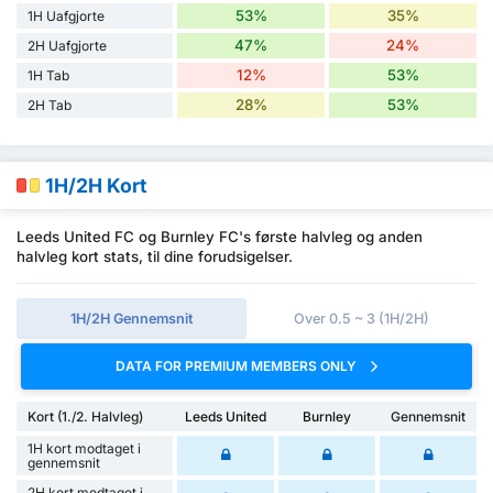
53%
35%
1H Uafgjorte
47%
24%
2H Uafgjorte
12%
53%
1H Tab
28%
53%
2H Tab
1H/2H Kort
Leeds United FC og Burnley FC's første halvleg og anden
halvleg kort stats, til dine forudsigelser.
1H/2H Gennemsnit
Over 0.5 ~ 3 (1H/2H)
DATA FOR PREMIUM MEMBERS ONLY
Kort (1./2. Halvleg)
Leeds United
Burnley
Gennemsnit
1H kort modtaget i
gennemsnit
2H kort modtaget i