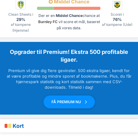
Middel Chance
Clean Sheets i
Scoret i
Der er en
Middel Chance
chance at
29%
76%
Burnley FC
vil score et mål, baseret
af kampene
af kampene (Ude)
på vores data.
(Hjemme)
Opgrader til Premium! Ekstra 500 profitable
ligaer.
Premium vil give dig flere gevinster. 500 ekstra ligaer, kendt for
at være profitable og mindre sporet af bookmakerne. Plus, du får
hjørnespark statistik og kort statistik sammen med CSV-
downloads. Tilmeld i dag!
FÅ PREMIUM NU
Kort