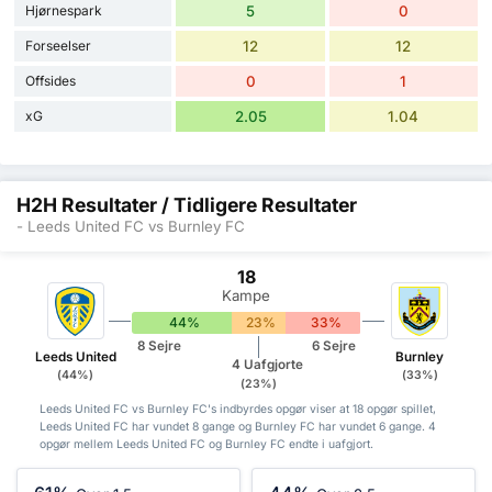
Hjørnespark
5
0
Forseelser
12
12
Offsides
0
1
xG
2.05
1.04
H2H Resultater / Tidligere Resultater
- Leeds United FC vs Burnley FC
18
Kampe
44%
23%
33%
8 Sejre
6 Sejre
Leeds United
Burnley
4 Uafgjorte
(44%)
(33%)
(23%)
Leeds United FC vs Burnley FC's indbyrdes opgør viser at 18 opgør spillet,
Leeds United FC har vundet 8 gange og Burnley FC har vundet 6 gange. 4
opgør mellem Leeds United FC og Burnley FC endte i uafgjort.