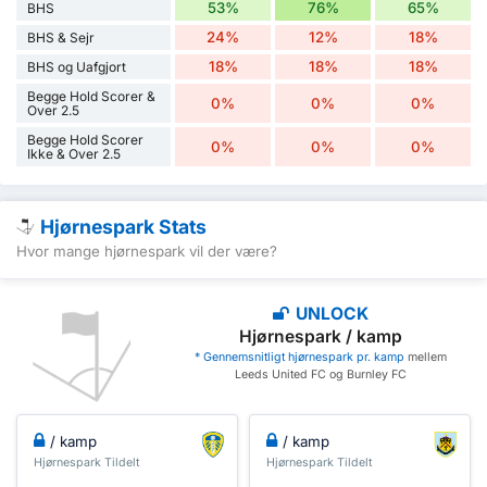
53%
76%
65%
BHS
24%
12%
18%
BHS & Sejr
18%
18%
18%
BHS og Uafgjort
Begge Hold Scorer &
0%
0%
0%
Over 2.5
Begge Hold Scorer
0%
0%
0%
Ikke & Over 2.5
Hjørnespark Stats
Hvor mange hjørnespark vil der være?
UNLOCK
Hjørnespark / kamp
* Gennemsnitligt hjørnespark pr. kamp
mellem
Leeds United FC og Burnley FC
/ kamp
/ kamp
Hjørnespark Tildelt
Hjørnespark Tildelt