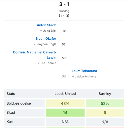
3
-
1
Halvleg
(1 - 0)
Anton Stach
Jaka Bijol
8'
Noah Okafor
Jayden Bogle
52'
Dominic Nathaniel Calvert-
Lewin
56'
Ao Tanaka
Loum Tchaouna
Jaidon Anthony
71'
Stats
Leeds United
Burnley
Boldbesiddelse
48%
52%
Skud
14
6
Kort
N/A
N/A