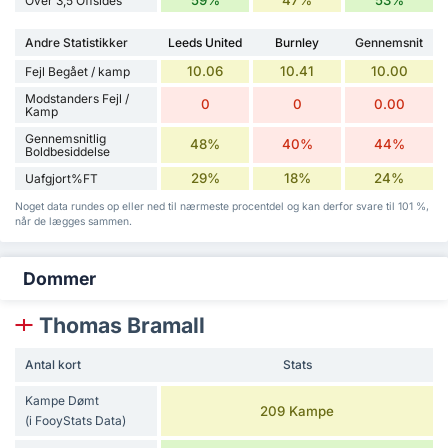
Over 3,5 Offsides
Andre Statistikker
Leeds United
Burnley
Gennemsnit
10.06
10.41
10.00
Fejl Begået / kamp
Modstanders Fejl /
0
0
0.00
Kamp
Gennemsnitlig
48%
40%
44%
Boldbesiddelse
29%
18%
24%
Uafgjort%FT
Noget data rundes op eller ned til nærmeste procentdel og kan derfor svare til 101 %,
når de lægges sammen.
Dommer
Thomas Bramall
Antal kort
Stats
Kampe Dømt
209 Kampe
(i FooyStats Data)