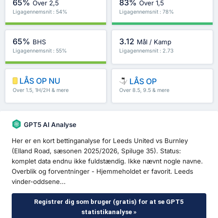
65%
83%
Over 2,5
Over 1,5
Ligagennemsnit : 54%
Ligagennemsnit : 78%
65%
3.12
BHS
Mål / Kamp
Ligagennemsnit : 55%
Ligagennemsnit : 2.73
LÅS OP NU
LÅS OP
Over 1.5, 1H/2H & mere
Over 8.5, 9.5 & mere
GPT5 AI Analyse
Her er en kort bettinganalyse for Leeds United vs Burnley
(Elland Road, sæsonen 2025/2026, Spiluge 35). Status:
komplet data endnu ikke fuldstændig. Ikke nævnt nogle navne.
Overblik og forventninger - Hjemmeholdet er favorit. Leeds
vinder-oddsene...
Registrer dig som bruger (gratis) for at se GPT5
statistikanalyse »