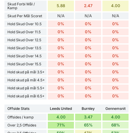
Skud Forbi Mål /
5.88
2.47
4.00
Kamp
N/A
N/A
N/A
Skud Per Mål Scoret
0%
0%
0%
Hold Skud Over 10.5
0%
0%
0%
Hold Skud Over 11.5
0%
0%
0%
Hold Skud Over 12.5
0%
0%
0%
Hold Skud Over 13.5
0%
0%
0%
Hold Skud Over 14.5
0%
0%
0%
Hold Skud Over 15.5
0%
0%
0%
Hold skud på mål 3.5+
0%
0%
0%
Hold skud på mål 4.5+
0%
0%
0%
Hold skud på mål 5.5+
0%
0%
0%
Hold skud på mål 6.5+
Offside Stats
Leeds United
Burnley
Gennemsnit
4.00
3.47
4.00
Offsides / kamp
71%
65%
68%
Over 2,5 Offsides
59%
47%
53%