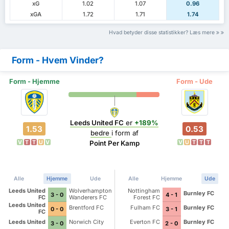
xG
1.02
1.07
0.96
xGA
1.72
1.71
1.74
Hvad betyder disse statistikker? Læs mere
Form - Hvem Vinder?
Form - Hjemme
Form - Ude
Leeds United FC
er
+189%
1.53
0.53
bedre
i form af
V
T
T
U
V
V
U
T
T
T
Point Per Kamp
Alle
Hjemme
Ude
Alle
Hjemme
Ude
Leeds United
Wolverhampton
Nottingham
Burnley FC
3 - 0
4 - 1
FC
Wanderers FC
Forest FC
Leeds United
Brentford FC
Fulham FC
Burnley FC
0 - 0
3 - 1
FC
Leeds United
Norwich City
Everton FC
Burnley FC
3 - 0
2 - 0