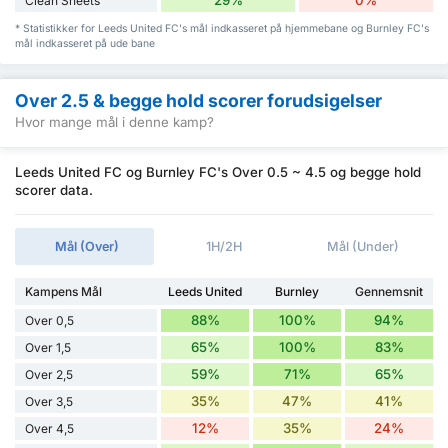
Clean Sheets
* Statistikker for Leeds United FC's mål indkasseret på hjemmebane og Burnley FC's
mål indkasseret på ude bane
Over 2.5 & begge hold scorer forudsigelser
Hvor mange mål i denne kamp?
Leeds United FC og Burnley FC's Over 0.5 ~ 4.5 og begge hold
scorer data.
Mål (Over)
1H/2H
Mål (Under)
Kampens Mål
Leeds United
Burnley
Gennemsnit
88%
100%
94%
Over 0,5
65%
100%
83%
Over 1,5
59%
71%
65%
Over 2,5
35%
47%
41%
Over 3,5
12%
35%
24%
Over 4,5