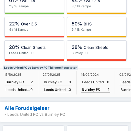
61%
44%
Over 1,5
Over 2,5
11 / 18 Kampe
8 / 18 Kampe
22%
50%
Over 3,5
BHS
4 / 18 Kampe
9 / 18 Kampe
28%
28%
Clean Sheets
Clean Sheets
Leeds United FC
Burnley FC
Leeds United FC vs Burnley FC Tidligere Resultater
27/01/2025
18/10/2025
14/09/2024
02/01/
Burnley FC
0
Burnley FC
2
Leeds United FC
0
Burnley FC
1
Leeds United FC
0
Leeds United FC
0
Burnl
Alle Forudsigelser
- Leeds United FC vs Burnley FC