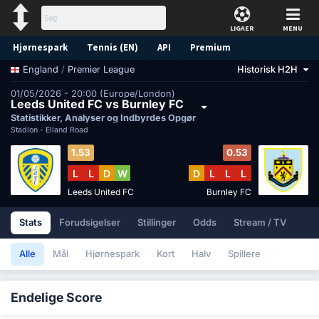
LIGAER
MENU
Hjørnespark
Tennis (EN)
API
Premium
/
Premier League
Historisk H2H
England
Forudsigelse
01/05/2026 - 20:00 (Europe/London)
Leeds United FC vs Burnley FC
Statistikker, Analyser og Indbyrdes Opgør
Stadion -
Elland Road
1.53
0.53
L
L
D
W
D
L
L
L
Leeds United FC
Burnley FC
Stats
Forudsigelser
Stillinger
Odds
Stream / TV
Alle
Mål
Hjørnespark
Kort
Halv
Spillere
Endelige Score