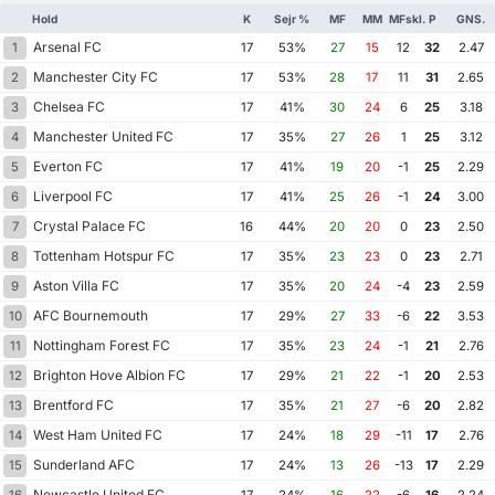
Hold
K
Sejr %
MF
MM
MFskl.
P
GNS.
Arsenal FC
1
17
53%
27
15
12
32
2.47
Manchester City FC
2
17
53%
28
17
11
31
2.65
Chelsea FC
3
17
41%
30
24
6
25
3.18
Manchester United FC
4
17
35%
27
26
1
25
3.12
Everton FC
5
17
41%
19
20
-1
25
2.29
Liverpool FC
6
17
41%
25
26
-1
24
3.00
Crystal Palace FC
7
16
44%
20
20
0
23
2.50
Tottenham Hotspur FC
8
17
35%
23
23
0
23
2.71
Aston Villa FC
9
17
35%
20
24
-4
23
2.59
AFC Bournemouth
10
17
29%
27
33
-6
22
3.53
Nottingham Forest FC
11
17
35%
23
24
-1
21
2.76
Brighton Hove Albion FC
12
17
29%
21
22
-1
20
2.53
Brentford FC
13
17
35%
21
27
-6
20
2.82
West Ham United FC
14
17
24%
18
29
-11
17
2.76
Sunderland AFC
15
17
24%
13
26
-13
17
2.29
Newcastle United FC