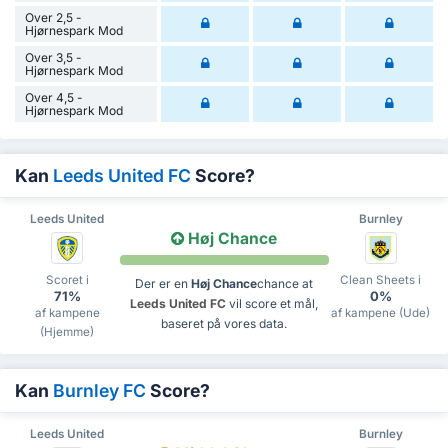
Over 2,5 -
Hjørnespark Mod
Over 3,5 -
Hjørnespark Mod
Over 4,5 -
Hjørnespark Mod
Kan
Leeds United FC
Score?
Leeds United
Burnley
Høj Chance
Scoret i
Clean Sheets i
Der er en
Høj Chance
chance at
71%
0%
Leeds United FC
vil score et mål,
af kampene
af kampene (Ude)
baseret på vores data.
(Hjemme)
Kan
Burnley FC
Score?
Leeds United
Burnley