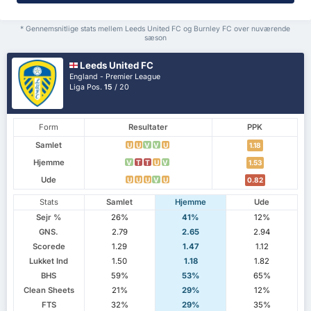
* Gennemsnitlige stats mellem Leeds United FC og Burnley FC over nuværende
sæson
Leeds United FC
England - Premier League
Liga Pos.
15
/ 20
Form
Resultater
PPK
Samlet
U
U
V
V
U
1.18
Hjemme
V
T
T
U
V
1.53
Ude
U
U
U
V
U
0.82
Stats
Samlet
Hjemme
Ude
Sejr %
26%
41%
12%
GNS.
2.79
2.65
2.94
Scorede
1.29
1.47
1.12
Lukket Ind
1.50
1.18
1.82
BHS
59%
53%
65%
Clean Sheets
21%
29%
12%
FTS
32%
29%
35%