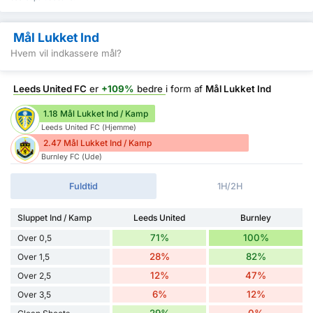
Mål Lukket Ind
Hvem vil indkassere mål?
Leeds United FC
er
+109%
bedre
i form af
Mål Lukket Ind
1.18 Mål Lukket Ind / Kamp
Leeds United FC (Hjemme)
2.47 Mål Lukket Ind / Kamp
Burnley FC (Ude)
Fuldtid
1H/2H
Sluppet Ind / Kamp
Leeds United
Burnley
71%
100%
Over 0,5
28%
82%
Over 1,5
12%
47%
Over 2,5
6%
12%
Over 3,5
29%
0%