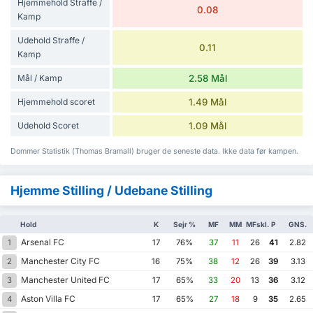
Hjemmehold Straffe /
0.08
Kamp
Udehold Straffe /
0.11
Kamp
Mål / Kamp
2.58 Mål
Hjemmehold scoret
1.49 Mål
Udehold Scoret
1.09 Mål
Dommer Statistik (Thomas Bramall) bruger de seneste data. Ikke data før kampen.
Hjemme Stilling / Udebane Stilling
Hold
K
Sejr %
MF
MM
MFskl.
P
GNS.
Arsenal FC
1
17
76%
37
11
26
41
2.82
Manchester City FC
2
16
75%
38
12
26
39
3.13
Manchester United FC
3
17
65%
33
20
13
36
3.12
Aston Villa FC
4
17
65%
27
18
9
35
2.65