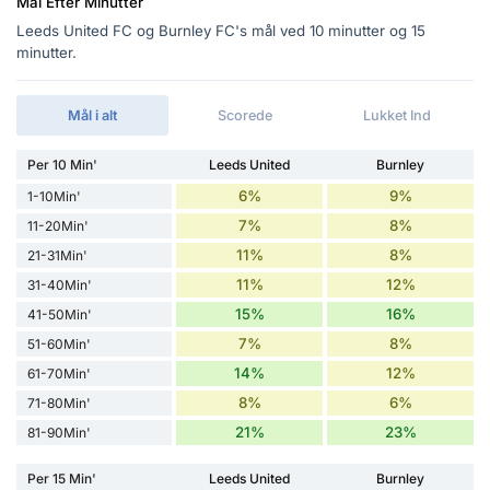
Mål Efter Minutter
Leeds United FC og Burnley FC's mål ved 10 minutter og 15
minutter.
Mål i alt
Scorede
Lukket Ind
Per 10 Min'
Leeds United
Burnley
6%
9%
1-10Min'
7%
8%
11-20Min'
11%
8%
21-31Min'
11%
12%
31-40Min'
15%
16%
41-50Min'
7%
8%
51-60Min'
14%
12%
61-70Min'
8%
6%
71-80Min'
21%
23%
81-90Min'
Per 15 Min'
Leeds United
Burnley