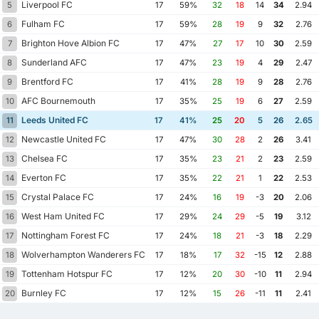
Liverpool FC
5
17
59%
32
18
14
34
2.94
Fulham FC
6
17
59%
28
19
9
32
2.76
Brighton Hove Albion FC
7
17
47%
27
17
10
30
2.59
Sunderland AFC
8
17
47%
23
19
4
29
2.47
Brentford FC
9
17
41%
28
19
9
28
2.76
AFC Bournemouth
10
17
35%
25
19
6
27
2.59
Leeds United FC
11
17
41%
25
20
5
26
2.65
Newcastle United FC
12
17
47%
30
28
2
26
3.41
Chelsea FC
13
17
35%
23
21
2
23
2.59
Everton FC
14
17
35%
22
21
1
22
2.53
Crystal Palace FC
15
17
24%
16
19
-3
20
2.06
West Ham United FC
16
17
29%
24
29
-5
19
3.12
Nottingham Forest FC
17
17
24%
18
21
-3
18
2.29
Wolverhampton Wanderers FC
18
17
18%
17
32
-15
12
2.88
Tottenham Hotspur FC
19
17
12%
20
30
-10
11
2.94
Burnley FC
20
17
12%
15
26
-11
11
2.41