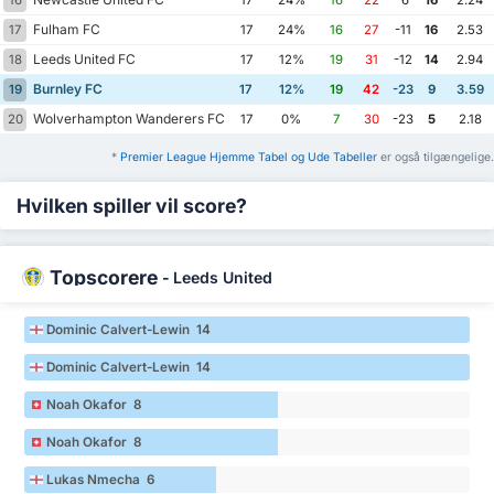
16
17
24%
16
22
-6
16
2.24
Fulham FC
17
17
24%
16
27
-11
16
2.53
Leeds United FC
18
17
12%
19
31
-12
14
2.94
Burnley FC
19
17
12%
19
42
-23
9
3.59
Wolverhampton Wanderers FC
20
17
0%
7
30
-23
5
2.18
*
Premier League Hjemme Tabel og Ude Tabeller
er også tilgængelige.
Hvilken spiller vil score?
Topscorere
-
Leeds United
Dominic Calvert-Lewin 14
Dominic Calvert-Lewin 14
Noah Okafor 8
Noah Okafor 8
Lukas Nmecha 6