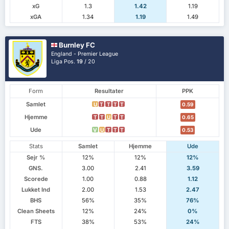
xG
1.3
1.42
1.19
xGA
1.34
1.19
1.49
Burnley FC
England - Premier League
Liga Pos.
19
/ 20
Form
Resultater
PPK
Samlet
U
T
T
T
T
0.59
Hjemme
T
T
U
T
T
0.65
Ude
V
U
T
T
T
0.53
Stats
Samlet
Hjemme
Ude
Sejr %
12%
12%
12%
GNS.
3.00
2.41
3.59
Scorede
1.00
0.88
1.12
Lukket Ind
2.00
1.53
2.47
BHS
56%
35%
76%
Clean Sheets
12%
24%
0%
FTS
38%
53%
24%