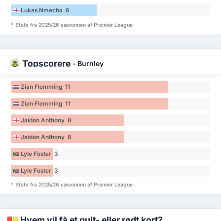
Lukas Nmecha 6
* Stats fra 2025/26 sæsonnen af Premier League
Topscorere
-
Burnley
Zian Flemming 11
Zian Flemming 11
Jaidon Anthony 8
Jaidon Anthony 8
Lyle Foster 3
Lyle Foster 3
* Stats fra 2025/26 sæsonnen af Premier League
Hvem vil få et gult- eller rødt kort?