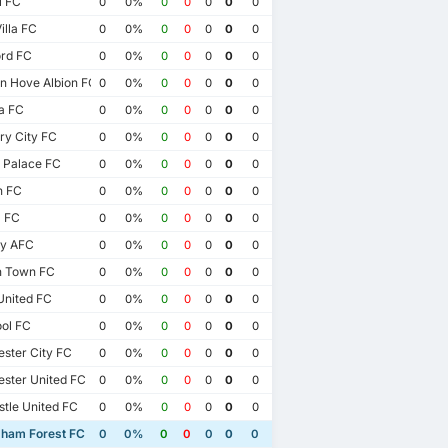
l FC
0
0%
0
0
0
0
0
illa FC
0
0%
0
0
0
0
0
ord FC
0
0%
0
0
0
0
0
n Hove Albion FC
0
0%
0
0
0
0
0
a FC
0
0%
0
0
0
0
0
y City FC
0
0%
0
0
0
0
0
 Palace FC
0
0%
0
0
0
0
0
n FC
0
0%
0
0
0
0
0
 FC
0
0%
0
0
0
0
0
ty AFC
0
0%
0
0
0
0
0
h Town FC
0
0%
0
0
0
0
0
United FC
0
0%
0
0
0
0
0
ol FC
0
0%
0
0
0
0
0
ster City FC
0
0%
0
0
0
0
0
ster United FC
0
0%
0
0
0
0
0
21/01/2023
23
03/09/2022
03/05/2022
tle United FC
0
0%
0
0
0
0
0
AFC Bournemouth
1
Nottingham Forest FC
2
Nottingham Forest FC
2
AFC Bournemouth
1
gham Forest FC
0
0%
0
0
0
0
0