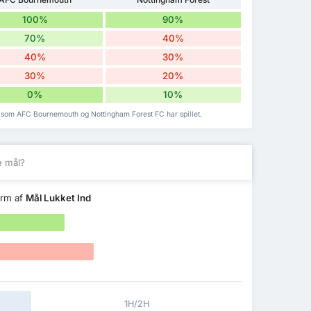
100%
90%
70%
40%
40%
30%
30%
20%
0%
10%
 som AFC Bournemouth og Nottingham Forest FC har spillet.
e mål?
orm af
Mål Lukket Ind
1H/2H