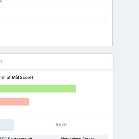
*
l?
form af
Mål Scoret
1H/2H
AFC Bournemouth
Nottingham Forest