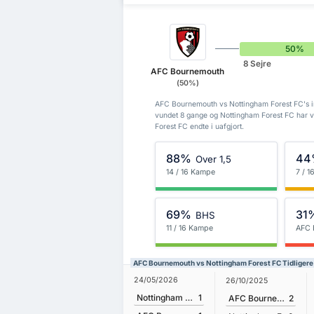
50%
8 Sejre
AFC Bournemouth
(50%)
AFC Bournemouth vs Nottingham Forest FC's in
vundet 8 gange og Nottingham Forest FC har
Forest FC endte i uafgjort.
88%
44
Over 1,5
14 / 16 Kampe
7 / 
69%
31
BHS
11 / 16 Kampe
AFC 
AFC Bournemouth vs Nottingham Forest FC Tidligere
24/05/2026
26/10/2025
Nottingham Forest FC
1
AFC Bournemouth
2