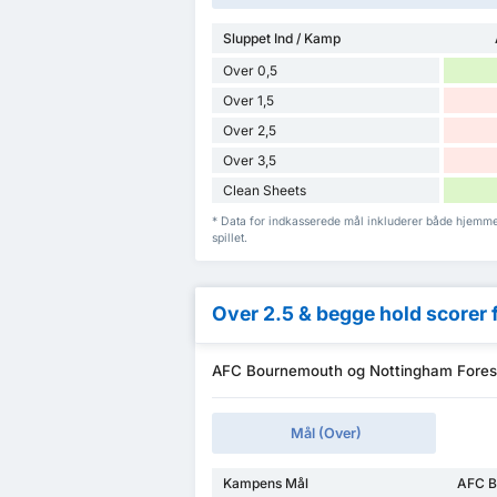
Sluppet Ind / Kamp
Over 0,5
Over 1,5
Over 2,5
Over 3,5
Clean Sheets
* Data for indkasserede mål inkluderer både hjem
spillet.
Over 2.5 & begge hold scorer 
AFC Bournemouth og Nottingham Forest 
Mål (Over)
Kampens Mål
AFC B