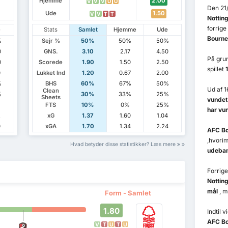
Hjemme
2.00
V
V
V
U
U
Den 21/
Ude
1.50
V
V
T
T
Nottin
forrige
e
Stats
Samlet
Hjemme
Ude
Bourne
%
Sejr %
50%
50%
50%
0
GNS.
3.10
2.17
4.50
På grun
0
Scorede
1.90
1.50
2.50
spillet
0
Lukket Ind
1.20
0.67
2.00
%
BHS
60%
67%
50%
Ud af 1
Clean
%
30%
33%
25%
Sheets
vundet
FTS
10%
0%
25%
har vu
2
xG
1.37
1.60
1.04
0
xGA
1.70
1.34
2.24
AFC B
,hvori
Hvad betyder disse statistikker? Læs mere
udeba
Forrig
Nottin
mål
, 
Form - Samlet
1.80
Indtil 
AFC B
V
T
U
T
U