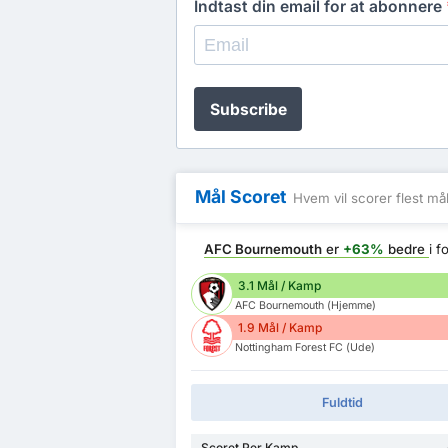
Indtast din email for at abonnere
Subscribe
Mål Scoret
Hvem vil scorer flest må
AFC Bournemouth
er
+63%
bedre
i 
3.1 Mål / Kamp
AFC Bournemouth (Hjemme)
1.9 Mål / Kamp
Nottingham Forest FC (Ude)
Fuldtid
Scoret Per Kamp