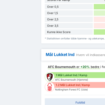
Over 0,5
Over 1,5
Over 2,5
Over 3,5
Kunne ikke Score
* Statistikken omfatter både hjemme- og udekampe,
Mål Lukket Ind
Hvem vil indkasser
AFC Bournemouth
er
+20%
bedre
i f
1 Mål Lukket Ind / Kamp
AFC Bournemouth (Hjemme)
1.2 Mål Lukket Ind / Kamp
Nottingham Forest FC (Ude)
Fuldtid