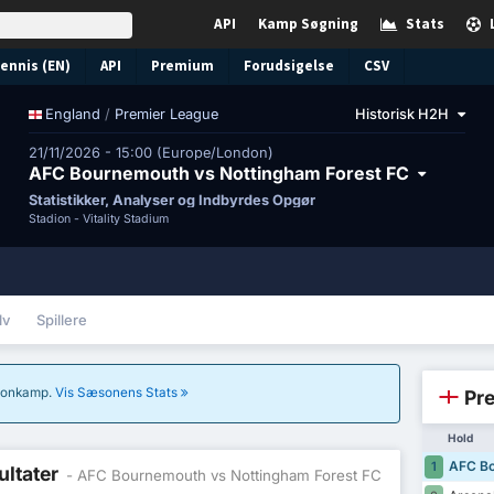
API
Kamp Søgning
Stats
ennis (EN)
API
Premium
Forudsigelse
CSV
/
Premier League
Historisk H2H
England
21/11/2026 - 15:00 (Europe/London)
AFC Bournemouth vs Nottingham Forest FC
Statistikker, Analyser og Indbyrdes Opgør
Stadion -
Vitality Stadium
lv
Spillere
sæsonkamp.
Vis Sæsonens Stats
Pre
Hold
AFC Bo
1
ultater
- AFC Bournemouth vs Nottingham Forest FC