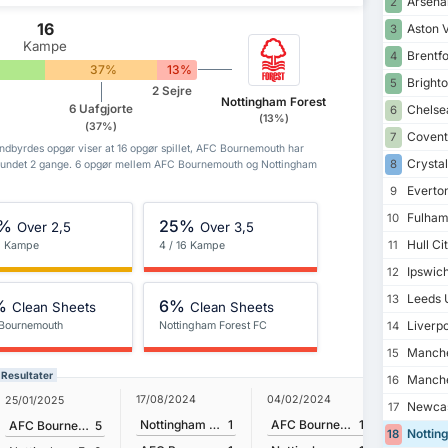
Arsena
2
16
Aston V
3
Kampe
Brentf
4
37%
13%
Brighto
5
2 Sejre
Nottingham Forest
6 Uafgjorte
Chelse
6
(13%)
(37%)
Coventr
7
dbyrdes opgør viser at 16 opgør spillet, AFC Bournemouth har
Crystal
8
 vundet 2 gange. 6 opgør mellem AFC Bournemouth og Nottingham
Everto
9
Fulham
10
%
25%
Over 2,5
Over 3,5
Hull Ci
11
16 Kampe
4 / 16 Kampe
Ipswic
12
Leeds 
13
%
6%
Clean Sheets
Clean Sheets
Liverpo
Bournemouth
Nottingham Forest FC
14
Manche
15
 Resultater
Manche
16
17/08/2024
04/02/2024
25/01/2025
23/12/20
Newcas
17
Nottingham Forest FC
1
AFC Bournemouth
1
AFC Bournemouth
5
Nottin
18