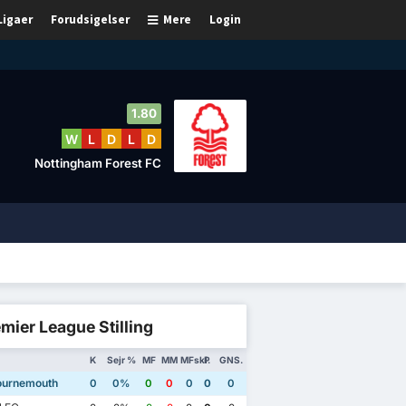
Ligaer
Forudsigelser
Mere
Login
1.80
W
L
D
L
D
Nottingham Forest FC
mier League Stilling
K
Sejr %
MF
MM
MFskl.
P
GNS.
urnemouth
0
0%
0
0
0
0
0