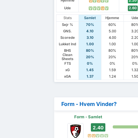
Hjemme
2.20
U
V
U
V
V
Ude
2.60
V
V
V
U
V
Stats
Samlet
Hjemme
Ud
Sejr %
70%
60%
80
GNS.
4.10
5.00
3.2
Scorede
3.10
4.00
2.2
Lukket Ind
1.00
1.00
1.0
BHS
80%
80%
80
Clean
20%
20%
20
Sheets
FTS
0%
0%
0%
xG
1.45
1.59
1.3
xGA
1.37
1.24
1.5
Form - Hvem Vinder?
Form - Samlet
2.40
U
U
V
V
V