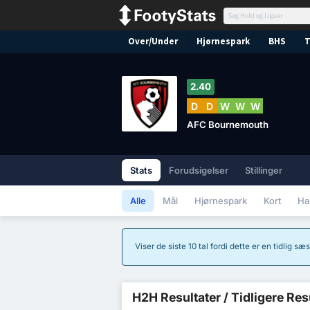
Over/Under
Hjørnespark
BHS
T
2.40
D
D
W
W
W
AFC Bournemouth
Stats
Forudsigelser
Stillinger
Alle
Mål
Hjørnespark
Kort
Ha
Viser de siste 10 tal fordi dette er en tidlig 
H2H Resultater / Tidligere Res