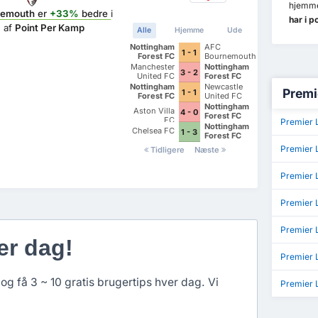
hjemm
nemouth
er
+33%
bedre
i
har i 
 af
Point Per Kamp
Alle
Hjemme
Ude
Nottingham
AFC
1 - 1
Forest FC
Bournemouth
Manchester
Nottingham
3 - 2
United FC
Forest FC
Nottingham
Newcastle
Premi
1 - 1
Forest FC
United FC
Nottingham
Aston Villa
4 - 0
Forest FC
FC
Premier L
Nottingham
Chelsea FC
1 - 3
Forest FC
Premier 
Tidligere
Næste
Premier 
Premier 
Premier 
er dag!
Premier 
og få 3 ~ 10 gratis brugertips hver dag. Vi
Premier 