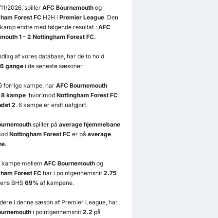
11/2026, spiller
AFC Bournemouth
og
gham Forest FC
H2H i
Premier League
. Den
 kamp endte med følgende resultat :
AFC
mouth 1 - 2 Nottingham Forest FC.
dlag af vores database, har de to hold
16 gange
i de seneste sæsoner.
6 forrige kampe, har
AFC Bournemouth
 8 kampe
,hvorimod
Nottingham Forest FC
ndet 2
. 6 kampe er endt uafgjort.
ournemouth
spiller på
average hjemmebane
mod
Nottingham Forest FC
er på
average
ne
.
e kampe mellem
AFC Bournemouth
og
gham Forest FC
har i pointgennemsnit
2.75
mens BHS
69%
af kampene.
videre i denne sæson af Premier League, har
ournemouth
i pointgennemsnit
2.2
på