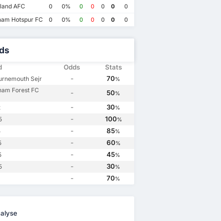
AFC Bournemouth
3
AFC Bournemouth
3
Nottingham Forest FC
1
Nottingham Forest FC
0
land AFC
0
0%
0
0
0
0
0
ham Hotspur FC
0
0%
0
0
0
0
0
ds
d
Odds
Stats
-
70
urnemouth Sejr
%
ham Forest FC
-
50
%
-
30
t
%
-
100
5
%
-
85
5
%
-
60
5
%
-
45
5
%
-
30
5
%
-
70
%
alyse