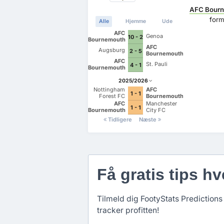
AFC Bour
form
Alle
Hjemme
Ude
AFC
Genoa
10 - 2
Bournemouth
AFC
Augsburg
2 - 5
Bournemouth
AFC
St. Pauli
4 - 1
Bournemouth
2025/2026
Nottingham
AFC
1 - 1
Forest FC
Bournemouth
AFC
Manchester
1 - 1
Bournemouth
City FC
Tidligere
Næste
Få gratis tips hv
Tilmeld dig FootyStats Predictions 
tracker profitten!