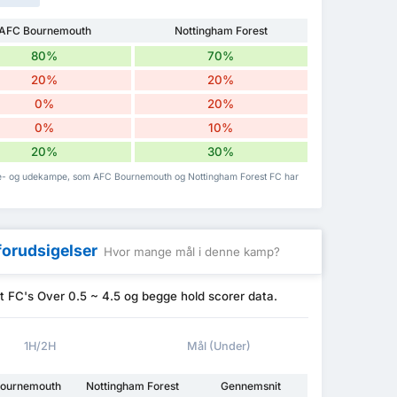
AFC Bournemouth
Nottingham Forest
80%
70%
20%
20%
0%
20%
0%
10%
20%
30%
me- og udekampe, som AFC Bournemouth og Nottingham Forest FC har
forudsigelser
Hvor mange mål i denne kamp?
FC's Over 0.5 ~ 4.5 og begge hold scorer data.
1H/2H
Mål (Under)
ournemouth
Nottingham Forest
Gennemsnit