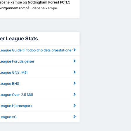
ebane kampe og
Nottingham Forest FC 1.5
pointgennemsnit
på udebane kampe.
er League Stats
eague Guide til fodboldholdets præstationer
League Forudsigelser
League GNS. Mål
League BHS
League Over 2.5 Mål
League Hjørnespark
League xG