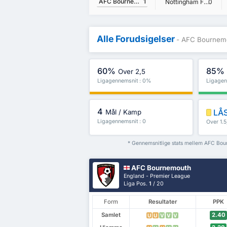
AFC Bournemouth
1
Nottingham Forest FC
0
Alle Forudsigelser
- AFC Bournemo
60%
85%
Over 2,5
Ligagennemsnit : 0%
Ligagen
4
LÅS
Mål / Kamp
Ligagennemsnit : 0
Over 1.
* Gennemsnitlige stats mellem AFC Bo
AFC Bournemouth
England - Premier League
Liga Pos.
1
/ 20
Form
Resultater
PPK
Samlet
2.40
U
U
V
V
V