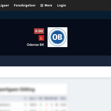
Ligaer
Forudsigelser
Mere
Login
0.00
L
Odense BK
erligaen Stilling
K
Sejr %
MF
MM
MFskl.
P
GNS.
enhavn
2
100%
6
3
3
6
4.50