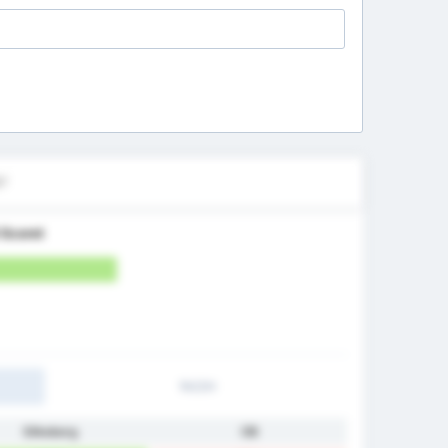
l?
 Scoret
1H/2H
Silkeborg
OB