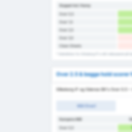
Sluppet Ind / Kamp
Over 0,5
Over 1,5
Over 2,5
Over 3,5
Clean Sheets
* Statistikker for Silkeborg IF's mål indkasseret p
Over 2.5 & begge hold scorer 
Silkeborg IF og Odense BK's Over 0.5 ~
Mål (Over)
Kampens Mål
S
Over 0,5