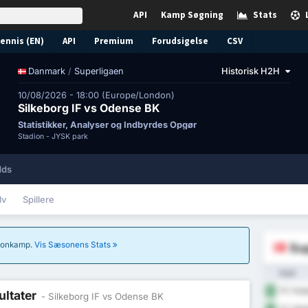
API
Kamp Søgning
Stats
ennis (EN)
API
Premium
Forudsigelse
CSV
/
Superligaen
Historisk H2H
Danmark
10/08/2026 - 18:00 (Europe/London)
Silkeborg IF vs Odense BK
Statistikker, Analyser og Indbyrdes Opgør
Stadion -
JYSK park
dds
lv
Spillere
sæsonkamp.
Vis Sæsonens Stats
Sup
Hold
FC Kob
1
ultater
- Silkeborg IF vs Odense BK