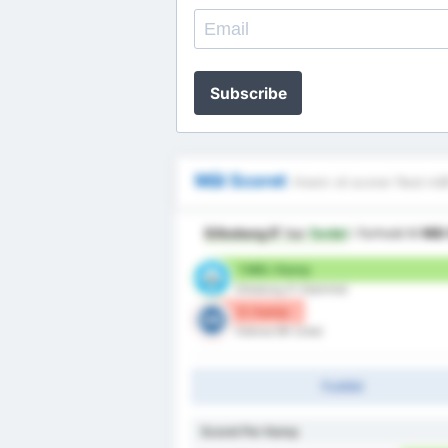
Subscribe
Mål Scoret
Hvem vil scorer flest må
Silkeborg IF
har
fordel
i forhold til
Mål
1 Mål / Kamp
Silkeborg IF (Hjemme)
0 / kamp
Odense BK (Ude)
Fuldtid
Scoret Per Kamp