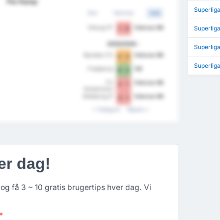
Per Kamp
Superlig
Alle
Hjemme
Ude
Viborg FF
Odense BK
Superlig
1 - 0
2025/2026
Superlig
Randers FC
Odense BK
2 - 2
Superlig
Fredericia
OB
0 - 2
FC
Odense BK
2 - 1
Kobenhavn
Silkeborg IF
Odense BK
3 - 1
Tidligere
Næste
er dag!
og få 3 ~ 10 gratis brugertips hver dag. Vi
*