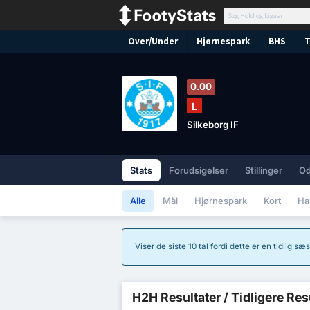
Over/Under
Hjørnespark
BHS
T
0.00
L
Silkeborg IF
Stats
Forudsigelser
Stillinger
O
Alle
Mål
Hjørnespark
Kort
Ha
Viser de siste 10 tal fordi dette er en tidlig 
H2H Resultater / Tidligere Res