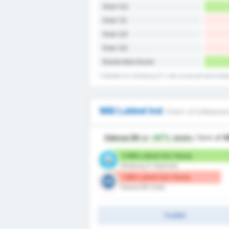
Over 0,5
Over 1,5
Over 2,5
Over 3,5
Kunne ikke Score
* Statistik for Silkeborg IF's mål scoret på hjemme
Mål Lukket Ind
Hvem vil indkasser
Odense BK
er
+67%
bedre
i form af
M
3 Mål Lukket Ind / Kamp
Silkeborg IF (Hjemme)
1 Mål Lukket Ind / Kamp
Odense BK (Ude)
Fuldtid