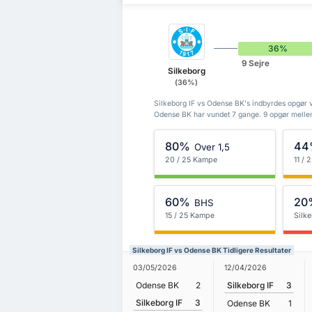
36%
9 Sejre
Silkeborg
(36%)
Silkeborg IF vs Odense BK's indbyrdes opgør vi
Odense BK har vundet 7 gange. 9 opgør mellem
80%
44
Over 1,5
20 / 25 Kampe
11 /
60%
20
BHS
15 / 25 Kampe
Silke
Silkeborg IF vs Odense BK Tidligere Resultater
03/05/2026
12/04/2026
Odense BK
2
Silkeborg IF
3
Silkeborg IF
3
Odense BK
1