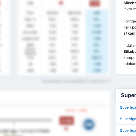
Silkebo
Ude
0.00
T
,hvori
e
Stats
Samlet
Hjemme
Ude
Sejr %
50%
100%
0%
Forrig
0
GNS.
1.00
1.00
1.00
har i 
0
Scorede
0.50
1.00
0.00
af kam
0
Lukket Ind
0.50
0.00
1.00
%
BHS
0%
0%
0%
Indtil 
Clean
50%
100%
0%
Silkebo
Sheets
kampe
FTS
50%
0%
100%
udeban
7
xG
1.84
1.79
1.88
5
xGA
1.08
1.06
1.09
Hvad betyder disse statistikker? Læs mere
Super
Superliga
Form - Ude
Superlig
0.00
T
Superlig
 står lige
i forhold til
Point