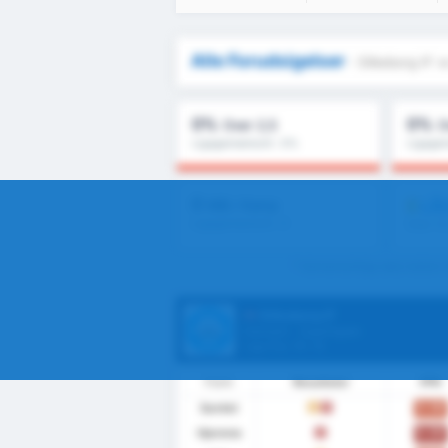
Alle Forudsigelser
- Silkeborg IF 
0%
0%
Over 2,5
O
Ligagennemsnit : 0%
Ligagen
0
LÅS
Mål / Kamp
Ligagennemsnit : 0
Over 1.
* Gennemsnitlige stats mellem
Silkeborg IF
Danmark - Superligaen
Liga Pos.
11
/ 12
Form
Resultater
PPK
Samlet
0.50
U
T
Hjemme
0.00
T