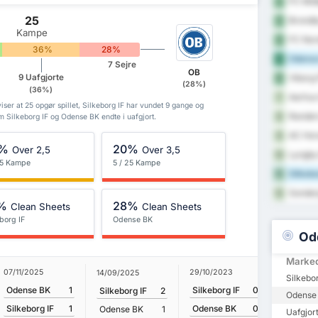
FC Midt
2
25
Brondb
3
Kampe
FC Nord
4
36%
28%
Odense
5
7 Sejre
OB
9 Uafgjorte
Viborg
6
(28%)
(36%)
Aarhus
7
ser at 25 opgør spillet, Silkeborg IF har vundet 9 gange og
Rander
8
 Silkeborg IF og Odense BK endte i uafgjort.
AC Hor
9
%
20%
Over 2,5
Over 3,5
Lyngby
10
 25 Kampe
5 / 25 Kampe
Silkebo
11
Sonderj
12
%
28%
Clean Sheets
Clean Sheets
borg IF
Odense BK
Od
Marke
07/11/2025
29/10/2023
14/09/2025
18/09/20
Silkebor
Odense BK
1
Silkeborg IF
0
Silkeborg IF
2
Odense
Odense 
Silkebor
Silkeborg IF
1
Odense BK
0
Odense BK
1
Uafgjor