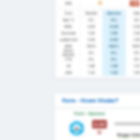
Ude
1.00
U
Stats
Samlet
Hjemme
Ud
Sejr %
0%
0%
0%
GNS.
3.00
4.00
2.0
Scorede
1.00
1.00
1.0
Lukket Ind
2.00
3.00
1.0
BHS
100%
100%
100
Clean
0%
0%
0%
Sheets
FTS
0%
0%
0%
xG
1.48
1.39
1.5
xGA
1.24
1.42
1.0
Form - Hvem Vinder?
Form - Hjemme
0.00
T
Begge Hold