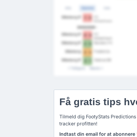
Alle
Hjemme
Ude
Silkeborg IF
FC
1 - 3
Kobenhavn
2025/2026
Silkeborg IF
FC
0 - 4
Kobenhavn
Silkeborg IF
Randers FC
2 - 0
Silkeborg
Fredericia
2 - 2
Silkeborg IF
Odense BK
3 - 1
Tidligere
Næste
Få gratis tips hv
Tilmeld dig FootyStats Predictions 
tracker profitten!
Indtast din email for at abonnere