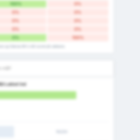
100%
0%
0%
0%
0%
0%
0%
0%
0%
100%
bane og Odense BK's mål scoret på udebane.
e mål?
ål Lukket Ind
1H/2H