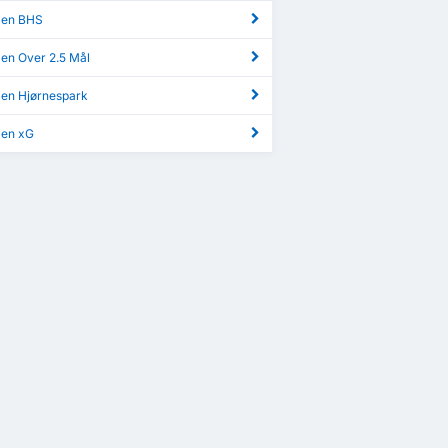
aen BHS
aen Over 2.5 Mål
aen Hjørnespark
aen xG