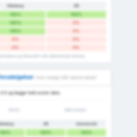
Silkeborg
OB
100%
100%
100%
0%
100%
0%
0%
0%
0%
0%
å hjemmebane og Odense BK's mål indkasseret på ude bane
forudsigelser
Hvor mange mål i denne kamp?
 4.5 og begge hold scorer data.
1H/2H
Mål (Under)
ilkeborg
OB
Gennemsnit
100%
100%
100%