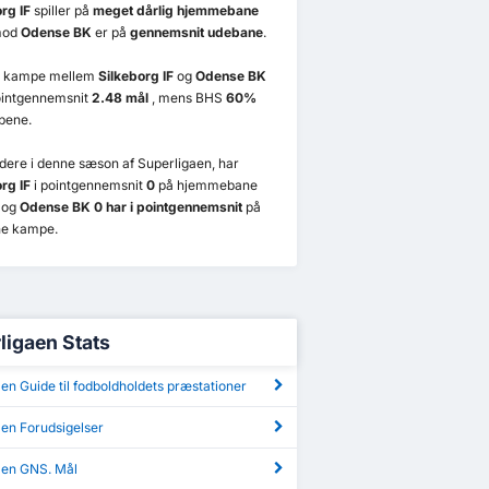
rg IF
spiller på
meget dårlig hjemmebane
mod
Odense BK
er på
gennemsnit udebane
.
e kampe mellem
Silkeborg IF
og
Odense BK
pointgennemsnit
2.48 mål
, mens BHS
60%
pene.
videre i denne sæson af Superligaen, har
rg IF
i pointgennemsnit
0
på hjemmebane
 og
Odense BK 0 har i pointgennemsnit
på
e kampe.
ligaen Stats
en Guide til fodboldholdets præstationer
aen Forudsigelser
aen GNS. Mål