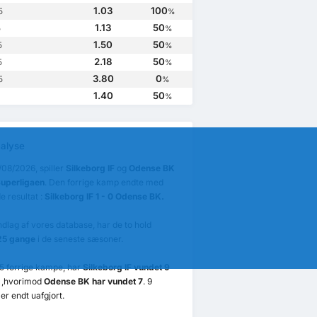
1.03
100
5
%
1.13
50
5
%
1.50
50
5
%
2.18
50
5
%
3.80
0
5
%
1.40
50
%
alyse
08/2026, spiller
Silkeborg IF
og
Odense BK
uperligaen
. Den forrige kamp endte med
e resultat :
Silkeborg IF 1 - 0 Odense BK.
dlag af vores database, har de to hold
25 gange
i de seneste sæsoner.
5 forrige kampe, har
Silkeborg IF vundet 9
,hvorimod
Odense BK har vundet 7
. 9
r endt uafgjort.