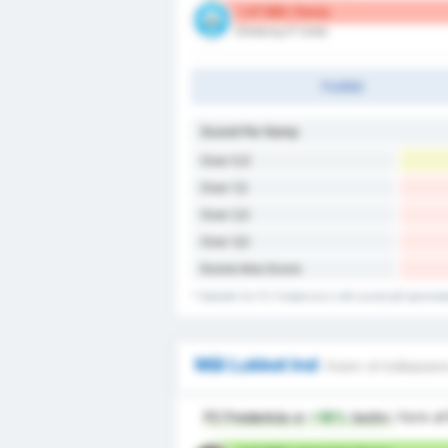
1.47 Mål / Kamp
Silkeborg IF (Ude)
Fuldtid
Scoret Per Kamp
Over 0,5
Over 1,5
Over 2,5
Over 3,5
Kunne ikke Score
* Statistik for FC Fredericia's mål scoret på hjemme
Mål Lukket Ind
Hvem vil indkasser
FC Fredericia
er
+16%
bedre
i form a