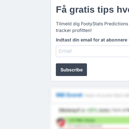
Få gratis tips hv
Tilmeld dig FootyStats Predictions 
tracker profitten!
Indtast din email for at abonnere
Subscribe
Mål Scoret
Hvem vil scorer flest må
Silkeborg IF
er
+37%
bedre
i form af
1.07 Mål / Kamp
FC Fredericia (Hjemme)