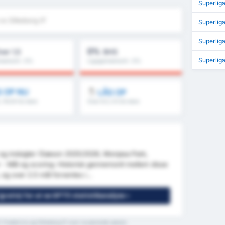
Superlig
vs Silkeborg IF
Superlig
Superlig
0%
ver 1,5
BHS
Superlig
nemsnit : 0%
Ligagennemsnit : 0%
 OP NU
LÅS OP
5, 1H/2H & mere
Over 8.5, 9.5 & mere
r og indsigter (Sæson 2025/2026, Monjasa Park,
 - Mål og scoring: Historisk gennemsnit mellem disse
og over 2.5 mål forventes i...
gratis) for at se GPT5 statistikanalyse »
C Fredericia og Silkeborg IF over nuværende sæson