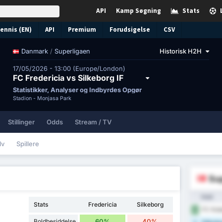
API
Kamp Søgning
Stats
ennis (EN)
API
Premium
Forudsigelse
CSV
/
Superligaen
Historisk H2H
Danmark
17/05/2026 - 13:00 (Europe/London)
FC Fredericia vs Silkeborg IF
Statistikker, Analyser og Indbyrdes Opgør
Stadion -
Monjasa Park
Stillinger
Odds
Stream / TV
lv
Spillere
Sup
Hold
Stats
Fredericia
Silkeborg
FC Kob
1
Boldbesiddelse
60%
40%