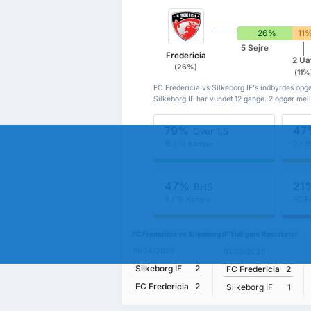
26%
11
5 Sejre
Fredericia
2 Ua
(26%)
(11%
FC Fredericia vs Silkeborg IF's indbyrdes opgø
Silkeborg IF har vundet 12 gange. 2 opgør mell
79%
47
Over 1,5
15 / 19 Kampe
9 / 
47%
21
BHS
9 / 19 Kampe
FC F
FC Fredericia vs Silkeborg IF Tidligere Resultater
19/04/2026
01/03/2026
Silkeborg IF
2
FC Fredericia
2
FC Fredericia
2
Silkeborg IF
1