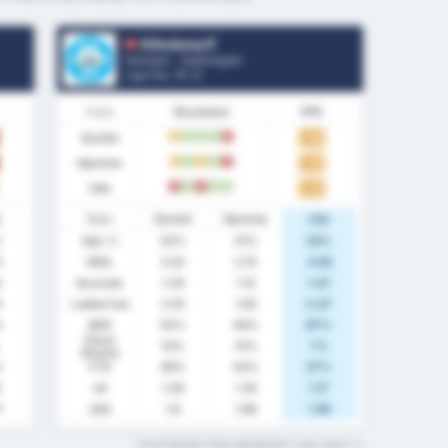
Silkeborg IF
Danmark - Superligaen
Liga Pos.
11
/ 6
Form
Resultater
PPK
Samlet
1.16
U
V
V
V
T
Hjemme
1.19
U
V
U
V
T
Ude
1.13
T
V
T
V
V
e
Stats
Samlet
Hjemme
Ude
%
Sejr %
32%
31%
33%
5
GNS.
3.32
2.75
3.93
6
Scorede
1.29
1.13
1.47
9
Lukket Ind
2.03
1.63
2.47
%
BHS
55%
44%
67%
Clean
10%
13%
7%
Sheets
%
FTS
39%
50%
27%
xG
1.26
1.35
1.17
7
xGA
1.8
1.66
1.95
Hvad betyder disse statistikker? Læs mere