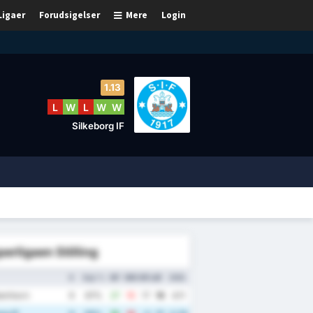
Ligaer
Forudsigelser
Mere
Login
1.13
L
W
L
W
W
Silkeborg IF
erligaen Stilling
K
Sejr %
MF
MM
MFskl.
P
GNS.
enhavn
9
67%
27
10
17
19
4.11