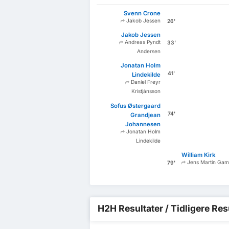
Svenn Crone
Jakob Jessen
26'
Jakob Jessen
Andreas Pyndt
33'
Andersen
Jonatan Holm
41'
Lindekilde
Daníel Freyr
Kristjánsson
Sofus Østergaard
74'
Grandjean
Johannesen
Jonatan Holm
Lindekilde
William Kirk
Jens Martin Ga
79'
H2H Resultater / Tidligere Res