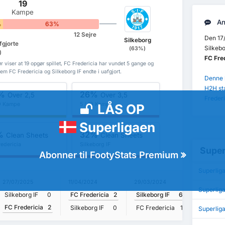
19
Kampe
An
%
63%
12 Sejre
Den 17/
Silkeborg
fgjorte
Silkebo
(63%)
)
FC Fre
r viser at 19 opgør spillet, FC Fredericia har vundet 5 gange og
em FC Fredericia og Silkeborg IF endte i uafgjort.
Denne k
H2H st
%
26%
Over 2,5
Over 3,5
Frederi
19 Kampe
5 / 19 Kampe
LÅS OP
Superligaen
%
32%
Clean Sheets
Clean Sheets
redericia
Silkeborg IF
Super
Abonner til FootyStats Premium
Superliga
27/07/2025
11/04/2024
29/03/2024
26/05/20
Superlig
Silkeborg IF
0
FC Fredericia
2
Silkeborg IF
6
Silkebor
FC Fredericia
2
Silkeborg IF
0
FC Fredericia
1
FC Fred
Superlig