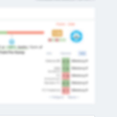
Form - Ude
1.13
T
V
T
V
V
F
er
+30%
bedre
i form af
Point Per Kamp
Alle
Hjemme
Ude
Odense BK
Silkeborg IF
2 - 3
Vejle
Silkeborg IF
1 - 2
Boldklub
FC
Silkeborg IF
7 - 0
Kobenhavn
Randers FC
Silkeborg IF
0 - 3
FC Fredericia
Silkeborg IF
2 - 1
Tidligere
Næste