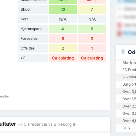
Silkebo
2
Odense
3
Skud
22
7
Rander
4
Kort
N/A
N/A
Vejle B
5
Hjørnespark
4
6
FC Fred
6
Forseelser
6
3
Offsides
2
1
Od
xG
Calculating
Calculating
Marke
FC Fred
Silkebor
Uafgjor
Over 0,
mmelby
Over 1,
Over 2,
Over 3,
Over 4,
ultater
- FC Fredericia vs Silkeborg IF
BHS