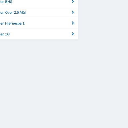
aen BHS
aen Over 2.5 Mål
aen Hjørnespark
aen xG