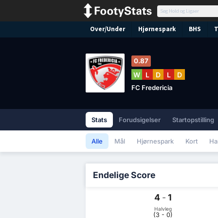
Over/Under
Hjørnespark
BHS
T
0.87
W
L
D
L
D
FC Fredericia
Stats
Forudsigelser
Startopstilling
Alle
Mål
Hjørnespark
Kort
Ha
Endelige Score
4
-
1
Halvleg
(3 - 0)