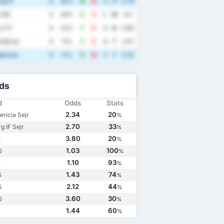
rg IF
9
56%
16
18
-2
17
3.78
 BK
9
44%
15
13
2
14
3.11
s FC
9
22%
11
15
-4
9
2.89
oldklub
9
11%
9
15
-6
7
2.67
ericia
9
11%
11
18
-7
7
3.22
ds
d
Odds
Stats
2.34
20
ericia Sejr
%
2.70
33
g IF Sejr
%
3.80
20
t
%
1.03
100
5
%
1.10
93
5
%
1.43
74
5
%
2.12
44
5
%
3.60
30
5
%
1.44
60
%