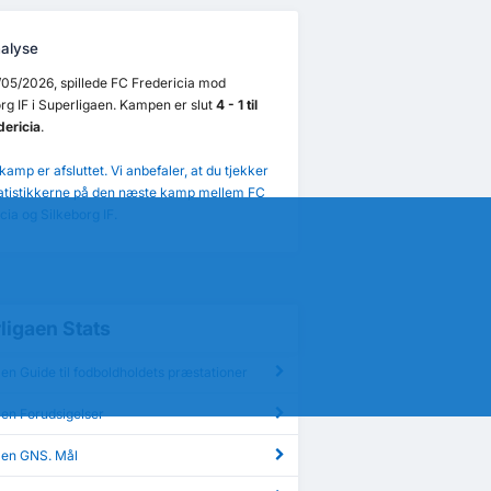
alyse
05/2026, spillede FC Fredericia mod
rg IF i Superligaen. Kampen er slut
4 - 1 til
dericia
.
amp er afsluttet. Vi anbefaler, at du tjekker
atistikkerne på den næste kamp mellem FC
cia og Silkeborg IF.
ligaen Stats
en Guide til fodboldholdets præstationer
21
02/05/2021
12/12/2020
27/09/2020
aen Forudsigelser
g IF
2
FC Fredericia
0
Silkeborg IF
2
FC Fredericia
1
Silkeborg IF
1
ericia
1
FC Fredericia
0
Silkeborg IF
0
aen GNS. Mål