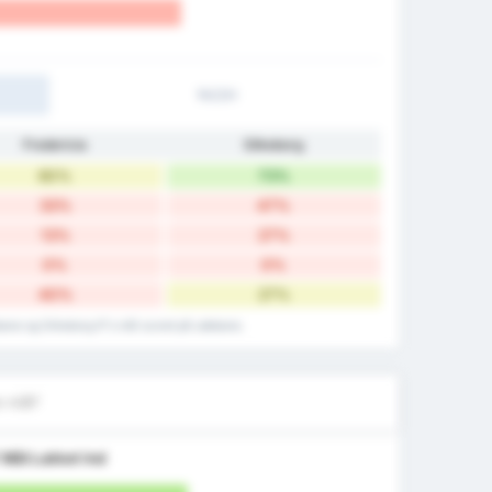
1H/2H
Fredericia
Silkeborg
60%
73%
33%
47%
13%
27%
0%
0%
40%
27%
bane og Silkeborg IF's mål scoret på udebane.
e mål?
f
Mål Lukket Ind