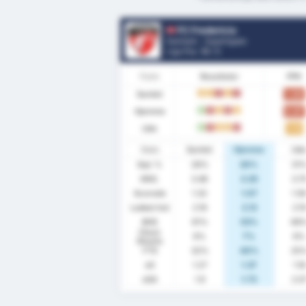
FC Fredericia
Danmark - Superligaen
Liga Pos.
10
/ 6
Form
Resultater
PPK
Samlet
1.00
U
U
T
U
T
Hjemme
0.87
V
T
U
T
U
Ude
1.13
V
T
U
U
T
Stats
Samlet
Hjemme
Ud
Sejr %
26%
20%
31
GNS.
3.48
3.20
3.7
Scorede
1.32
1.07
1.5
Lukket Ind
2.16
2.13
2.1
BHS
61%
53%
69
Clean
6%
7%
6%
Sheets
FTS
32%
40%
25
xG
1.27
1.37
1.18
xGA
1.9
1.72
2.0