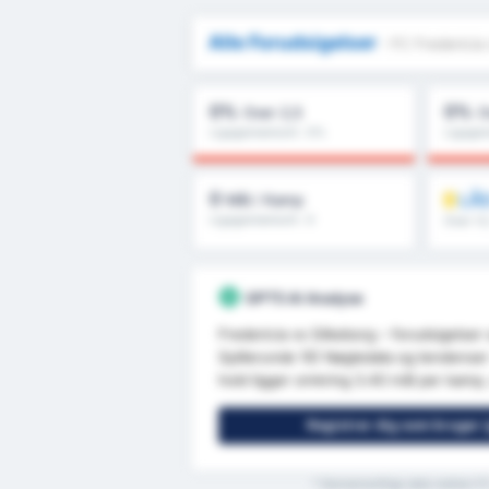
Alle Forudsigelser
- FC Fredericia 
0%
0%
Over 2,5
O
Ligagennemsnit : 0%
Ligagen
0
LÅS
Mål / Kamp
Ligagennemsnit : 0
Over 1.
GPT5 AI Analyse
Fredericia vs Silkeborg – forudsigelse
Spillerunde 10) Nøgledata og tendenser
hold ligger omkring 3.40 mål per kamp, 
Registrer dig som bruger (
* Gennemsnitlige stats mellem F