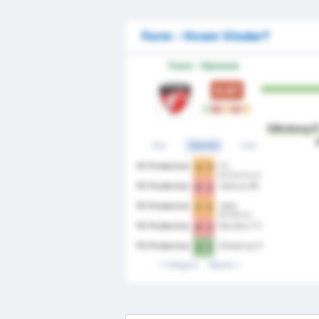
Form - Hvem Vinder?
Form - Hjemme
0.87
V
T
U
T
U
Silkeborg I
Alle
Hjemme
Ude
FC Fredericia
FC
3 - 3
Kobenhavn
FC Fredericia
Odense BK
0 - 2
FC Fredericia
Vejle
2 - 2
Boldklub
FC Fredericia
Randers FC
0 - 3
FC Fredericia
Silkeborg IF
2 - 1
Tidligere
Næste