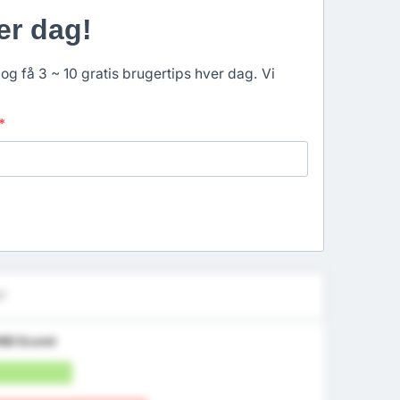
er dag!
og få 3 ~ 10 gratis brugertips hver dag. Vi
*
l?
Mål Scoret