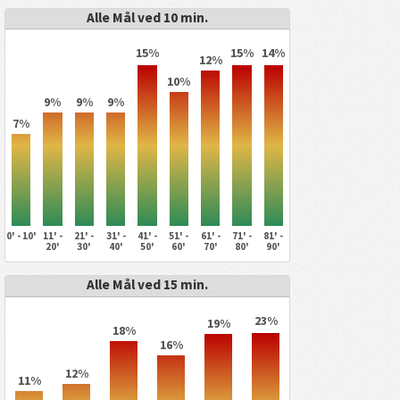
Alle Mål ved 10 min.
15%
15%
14%
12%
10%
9%
9%
9%
7%
0' - 10'
11' -
21' -
31' -
41' -
51' -
61' -
71' -
81' -
20'
30'
40'
50'
60'
70'
80'
90'
Alle Mål ved 15 min.
23%
19%
18%
16%
12%
11%