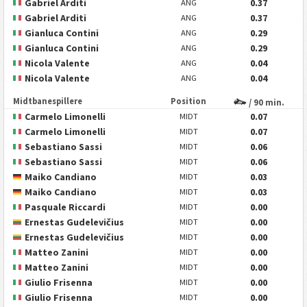
Gabriel Arditi
0.37
ANG
Gabriel Arditi
0.37
ANG
Gianluca Contini
0.29
ANG
Gianluca Contini
0.29
ANG
Nicola Valente
0.04
ANG
Nicola Valente
0.04
ANG
Midtbanespillere
Position
/ 90 min.
Carmelo Limonelli
0.07
MIDT
Carmelo Limonelli
0.07
MIDT
Sebastiano Sassi
0.06
MIDT
Sebastiano Sassi
0.06
MIDT
Maiko Candiano
0.03
MIDT
Maiko Candiano
0.03
MIDT
Pasquale Riccardi
0.00
MIDT
Ernestas Gudelevičius
0.00
MIDT
Ernestas Gudelevičius
0.00
MIDT
Matteo Zanini
0.00
MIDT
Matteo Zanini
0.00
MIDT
Giulio Frisenna
0.00
MIDT
Giulio Frisenna
0.00
MIDT