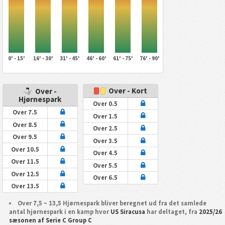
0' - 15'
16' - 30'
31' - 45'
46' - 60'
61' - 75'
76' - 90'
Over - Kort
Over -
Hjørnespark
Over 0.5
Over 7.5
Over 1.5
Over 8.5
Over 2.5
Over 9.5
Over 3.5
Over 10.5
Over 4.5
Over 11.5
Over 5.5
Over 12.5
Over 6.5
Over 13.5
Over 7,5 ~ 13,5 Hjørnespark bliver beregnet ud fra det samlede
antal hjørnespark i en kamp hvor
US Siracusa
har deltaget, fra
2025/26
sæsonen af Serie C Group C