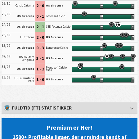
05/10
2 - 0
Calcio Catania
US Siracusa
HT
FT
28/09
0 - 1
US Siracusa
Cosenza Calcio
HT
FT
24/09
2 - 1
US Siracusa
SSD Potenza Calcio
HT
FT
20/09
2 - 0
FC Crotone
US Siracusa
HT
FT
13/09
0 - 3
US Siracusa
Benevento Calcio
HT
FT
07/09
USD Audace
3 - 1
US Siracusa
HT
FT
Cerignola
31/08
Monopoli Calcio
1 - 2
US Siracusa
HT
FT
1966
25/08
US Salernitana
1 - 0
US Siracusa
HT
FT
1919
FULDTID (FT) STATISTIKKER
Premium er Her!
1500+ Profitable ligaer, der er mindre kendt af