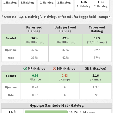
1.16
1.61
1. Halvleg
2. Halvleg
1. Halvleg
2. Halvleg
1. Halvleg
2. Halvleg
* Over 0,5 - 1,5 1. Halvleg/2. Halvleg. er for mål fra begge hold i kampen.
Fører ved
Uafgjort ved
Taber ved
Halvleg
Halvleg
Halvleg
26%
42%
32%
Samlet
(10 / 38 Kampe)
(16 / 38 Kampe)
(12 / 38 Kampe)
32%
42%
26%
Hjemme
21%
42%
37%
Ude
MF
(Halvleg)
MM
(Halvleg)
GNS.
(Halvleg)
0.53
0.63
1.16
Samlet
/ Kampe
/ Kampe
/ Kampe
0.74
0.63
1.37
Hjemme
0.32
0.63
0.95
Ude
Hyppige Samlede Mål - Halvleg
1
Mål
36.8%
/
14
gange