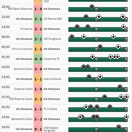
U23
29/03
1 - 0
ASD Team Altamura
US Siracusa
HT
FT
22/03
2 - 1
US Siracusa
AZ Picerno ASD
HT
FT
14/03
2 - 1
US Latina
US Siracusa
HT
FT
08/03
2 - 1
US Siracusa
SSC Giugliano
HT
FT
05/03
1 - 1
Virtus Casarano
US Siracusa
HT
FT
01/03
4 - 0
US Siracusa
Casertana FC
HT
FT
22/02
2 - 0
Sorrento Calcio
US Siracusa
HT
FT
14/02
1 - 1
US Siracusa
Calcio Catania
HT
FT
10/02
1 - 0
Cosenza Calcio
US Siracusa
HT
FT
07/02
2 - 2
SSD Potenza Calcio
US Siracusa
HT
FT
01/02
1 - 3
US Siracusa
FC Crotone
HT
FT
24/01
3 - 2
Benevento Calcio
US Siracusa
HT
FT
18/01
USD Audace
0 - 1
US Siracusa
HT
FT
Cerignola