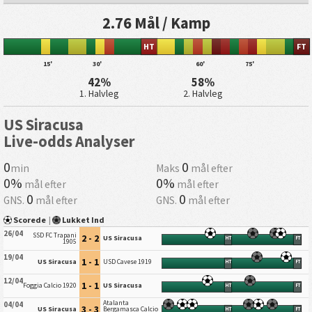
2.76 Mål / Kamp
HT
FT
15'
30'
60'
75'
42%
58%
1. Halvleg
2. Halvleg
US Siracusa
Live-odds Analyser
0
0
min
Maks
mål efter
0%
0%
mål efter
mål efter
0
0
GNS.
mål efter
GNS.
mål efter
Scorede
|
Lukket Ind
26/04
SSD FC Trapani
2 - 2
US Siracusa
HT
FT
1905
19/04
1 - 1
US Siracusa
USD Cavese 1919
HT
FT
12/04
1 - 1
Foggia Calcio 1920
US Siracusa
HT
FT
Atalanta
04/04
3 - 3
US Siracusa
Bergamasca Calcio
HT
FT