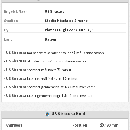
Engelsk Navn
US Siracusa
Stadion
Stadio Nicola de Simone
By
Piazza Luigi Leone Cuella, 1
Land
Italien
48
•
US Siracusa
har scoret et samlet antal af
mål denne sæson.
57
•
US Siracusa
af lukket i alt
mål ind denne sæson.
71
•
US Siracusa
scorer et mål hvert
minut
60
•
US Siracusa
lukker et mål ind hvert
. minut.
1.26
•
US Siracusa
scorer et gennemsnit af
mål hver kamp
1.5
•
US Siracusa
lukker gennemsnitligt
mål ind, hver kamp.
US Siracusa Hold
Angribere
Position
/ 90 min.