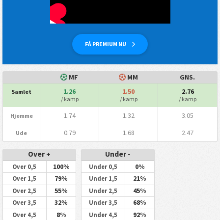
FÅ PREMIUM NU
MF
MM
GNS.
1.26
1.50
2.76
Samlet
/ kamp
/ kamp
/ kamp
1.74
1.32
3.05
Hjemme
0.79
1.68
2.47
Ude
Over +
Under -
100%
0%
Over 0,5
Under 0,5
79%
21%
Over 1,5
Under 1,5
55%
45%
Over 2,5
Under 2,5
32%
68%
Over 3,5
Under 3,5
8%
92%
Over 4,5
Under 4,5