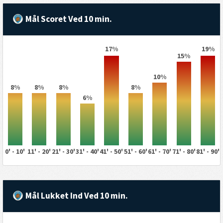
Mål Scoret Ved 10 min.
17%
19%
15%
10%
8%
8%
8%
8%
6%
0' - 10'
11' - 20'
21' - 30'
31' - 40'
41' - 50'
51' - 60'
61' - 70'
71' - 80'
81' - 90'
Mål Lukket Ind Ved 10 min.