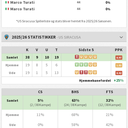
Marco Turati
0
44
%
Marco Turati
0
44
%
*
US Siracusa
Spillerliste og stats bliver hentet fra 2025/26 Sæsonen.
2025/26 STATISTIKKER
- US SIRACUSA
K
V
U
T
Sidste 5
PPK
38
9
10
19
T
U
U
U
U
Samlet
0.97
19
8
5
6
V
V
V
U
U
Hjemme
1.53
19
1
5
13
U
T
T
U
U
Ude
0.42
+25%
Hjemmebanefordel
CS
BHS
FTS
5%
63%
32%
Samlet
(2 / 38 Kampe)
(24 / 38 Kampe)
(12 / 38 Kampe)
11%
68%
21%
Hjemme
0%
58%
42%
Ude