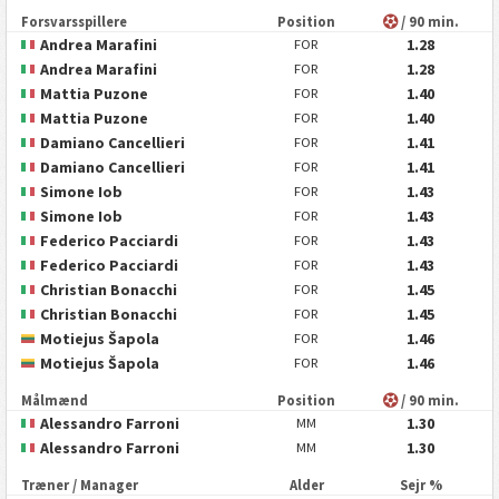
Forsvarsspillere
Position
/ 90 min.
Andrea Marafini
1.28
FOR
Andrea Marafini
1.28
FOR
Mattia Puzone
1.40
FOR
Mattia Puzone
1.40
FOR
Damiano Cancellieri
1.41
FOR
Damiano Cancellieri
1.41
FOR
Simone Iob
1.43
FOR
Simone Iob
1.43
FOR
Federico Pacciardi
1.43
FOR
Federico Pacciardi
1.43
FOR
Christian Bonacchi
1.45
FOR
Christian Bonacchi
1.45
FOR
Motiejus Šapola
1.46
FOR
Motiejus Šapola
1.46
FOR
Målmænd
Position
/ 90 min.
Alessandro Farroni
1.30
MM
Alessandro Farroni
1.30
MM
Træner / Manager
Alder
Sejr %