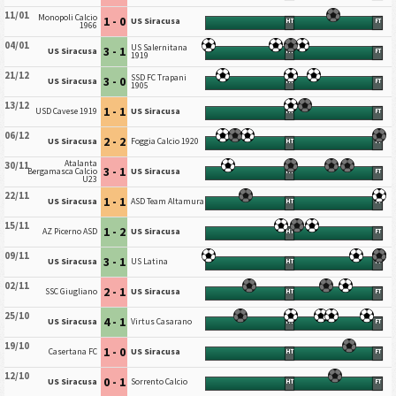
11/01
Monopoli Calcio
1 - 0
US Siracusa
HT
FT
1966
04/01
US Salernitana
3 - 1
US Siracusa
HT
FT
1919
21/12
SSD FC Trapani
3 - 0
US Siracusa
HT
FT
1905
13/12
1 - 1
USD Cavese 1919
US Siracusa
HT
FT
06/12
2 - 2
US Siracusa
Foggia Calcio 1920
HT
FT
Atalanta
30/11
3 - 1
Bergamasca Calcio
US Siracusa
HT
FT
U23
22/11
1 - 1
US Siracusa
ASD Team Altamura
HT
FT
15/11
1 - 2
AZ Picerno ASD
US Siracusa
HT
FT
09/11
3 - 1
US Siracusa
US Latina
HT
FT
02/11
2 - 1
SSC Giugliano
US Siracusa
HT
FT
25/10
4 - 1
US Siracusa
Virtus Casarano
HT
FT
19/10
1 - 0
Casertana FC
US Siracusa
HT
FT
12/10
0 - 1
US Siracusa
Sorrento Calcio
HT
FT