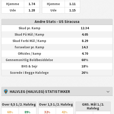
1.74
1.11
Hjemme
Hjemme
1.28
1.15
Ude
Ude
Andre Stats - US Siracusa
12.34
Skud pr. Kamp
4.05
Skud På Mål / Kamp
8.29
Skud Forbi Mål / Kamp
14.3
forseelser pr. Kamp
4.70
Offsides / kamp
60%
Gennemsnitlig Boldbesiddelse
18%
BHS & Sejr
26%
Scorede i Begge Halvlege
HALVLEG (HALVLEG) STATISTIKKER
Over 0,5 1./2. Halvleg
Over 1,5 1./2. Halvleg
GNS. Mål 1./2.
Halvleg
68
89
32
42
%
%
%
%