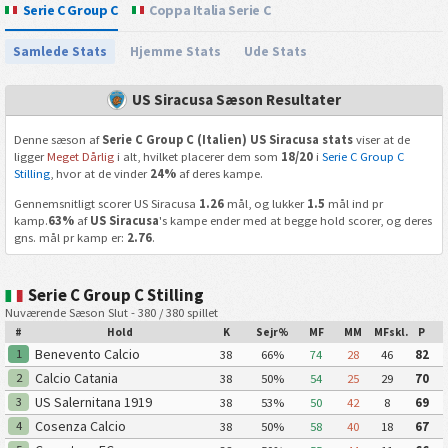
Serie C Group C
Coppa Italia Serie C
Samlede Stats
Hjemme Stats
Ude Stats
US Siracusa Sæson Resultater
Denne sæson af
Serie C Group C (Italien) US Siracusa stats
viser at de
ligger
Meget Dårlig
i alt, hvilket placerer dem som
18/20
i
Serie C Group C
Stilling
, hvor at de vinder
24%
af deres kampe.
Gennemsnitligt scorer US Siracusa
1.26
mål, og lukker
1.5
mål ind pr
kamp.
63%
af
US Siracusa
's kampe ender med at begge hold scorer, og deres
gns. mål pr kamp er:
2.76
.
Serie C Group C Stilling
Nuværende Sæson Slut - 380 / 380 spillet
#
Hold
K
Sejr%
MF
MM
MFskl.
P
Benevento Calcio
1
38
66%
74
28
46
82
Calcio Catania
2
38
50%
54
25
29
70
US Salernitana 1919
3
38
53%
50
42
8
69
Cosenza Calcio
4
38
50%
58
40
18
67