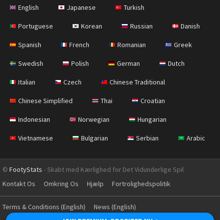
English
Japanese
Turkish
Portuguese
Korean
Russian
Danish
Spanish
French
Romanian
Greek
Swedish
Polish
German
Dutch
Italian
Czech
Chinese Traditional
Chinese Simplified
Thai
Croatian
Indonesian
Norwegian
Hungarian
Vietnamese
Bulgarian
Serbian
Arabic
©
FootyStats
- Skabt med Kærlighed for Det Vidunderlige Spil
Kontakt Os
Omkring Os
Hjælp
Fortrolighedspolitik
Terms & Conditions (English)
News (English)