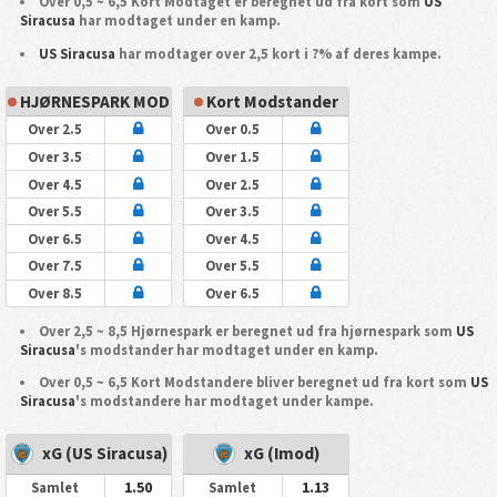
Over 0,5 ~ 6,5 Kort Modtaget er beregnet ud fra kort som
US
Siracusa
har modtaget under en kamp.
US Siracusa
har modtager over 2,5 kort i ?% af deres kampe.
HJØRNESPARK MOD
Kort Modstander
Over 2.5
Over 0.5
Over 3.5
Over 1.5
Over 4.5
Over 2.5
Over 5.5
Over 3.5
Over 6.5
Over 4.5
Over 7.5
Over 5.5
Over 8.5
Over 6.5
Over 2,5 ~ 8,5 Hjørnespark er beregnet ud fra hjørnespark som
US
Siracusa
's modstander har modtaget under en kamp.
Over 0,5 ~ 6,5 Kort Modstandere bliver beregnet ud fra kort som
US
Siracusa
's modstandere har modtaget under kampe.
xG (US Siracusa)
xG (Imod)
1.50
1.13
Samlet
Samlet