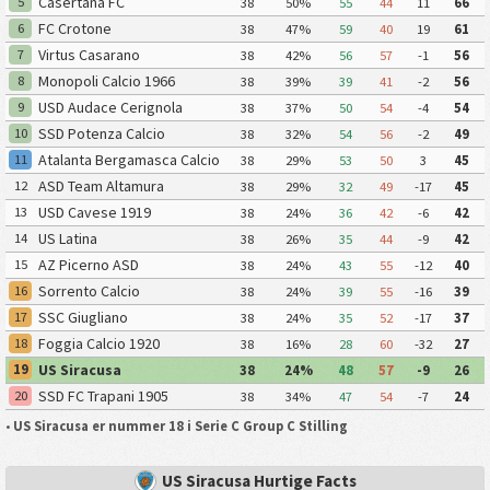
Casertana FC
5
38
50%
55
44
11
66
FC Crotone
6
38
47%
59
40
19
61
Virtus Casarano
7
38
42%
56
57
-1
56
Monopoli Calcio 1966
8
38
39%
39
41
-2
56
USD Audace Cerignola
9
38
37%
50
54
-4
54
SSD Potenza Calcio
10
38
32%
54
56
-2
49
Atalanta Bergamasca Calcio
11
38
29%
53
50
3
45
U23
ASD Team Altamura
12
38
29%
32
49
-17
45
USD Cavese 1919
13
38
24%
36
42
-6
42
US Latina
14
38
26%
35
44
-9
42
AZ Picerno ASD
15
38
24%
43
55
-12
40
Sorrento Calcio
16
38
24%
39
55
-16
39
SSC Giugliano
17
38
24%
35
52
-17
37
Foggia Calcio 1920
18
38
16%
28
60
-32
27
US Siracusa
19
38
24%
48
57
-9
26
SSD FC Trapani 1905
20
38
34%
47
54
-7
24
•
US Siracusa er nummer 18 i Serie C Group C Stilling
US Siracusa Hurtige Facts