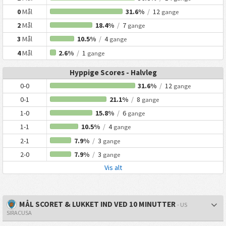
0
Mål
31.6%
/
12
gange
2
Mål
18.4%
/
7
gange
3
Mål
10.5%
/
4
gange
4
Mål
2.6%
/
1
gange
Hyppige Scores - Halvleg
0-0
31.6%
/
12
gange
0-1
21.1%
/
8
gange
1-0
15.8%
/
6
gange
1-1
10.5%
/
4
gange
2-1
7.9%
/
3
gange
2-0
7.9%
/
3
gange
Vis alt
MÅL SCORET & LUKKET IND VED 10 MINUTTER
- US
SIRACUSA