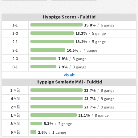
Hyppige Scores - Fuldtid
1-1
15.8%
/
6
gange
1-0
13.2%
/
5
gange
2-1
13.2%
/
5
gange
3-1
10.5%
/
4
gange
2-0
7.9%
/
3
gange
0-1
7.9%
/
3
gange
Vis alt
Hyppige Samlede Mål - Fuldtid
3
Mål
23.7%
/
9
gange
4
Mål
23.7%
/
9
gange
2
Mål
23.7%
/
9
gange
1
Mål
21.1%
/
8
gange
5
Mål
5.3%
/
2
gange
6
Mål
2.6%
/
1
gange