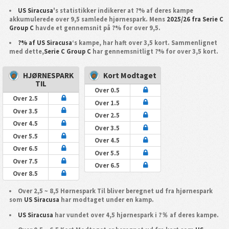
US Siracusa
's statistikker indikerer at ?% af deres kampe
akkumulerede over 9,5 samlede hjørnespark. Mens
2025/26 fra Serie C
Group C
havde et gennemsnit på ?% for over 9,5.
?% af US Siracusa
‘s kampe, har haft over 3,5 kort. Sammenlignet
med dette,
Serie C Group C
har gennemsnitligt ?% for over 3,5 kort.
HJØRNESPARK
Kort Modtaget
TIL
Over 0.5
Over 2.5
Over 1.5
Over 3.5
Over 2.5
Over 4.5
Over 3.5
Over 5.5
Over 4.5
Over 6.5
Over 5.5
Over 7.5
Over 6.5
Over 8.5
Over 2,5 ~ 8,5 Hørnespark Til bliver beregnet ud fra hjørnespark
som
US Siracusa
har modtaget under en kamp.
US Siracusa
har vundet over 4,5 hjørnespark i ?％ af deres kampe.