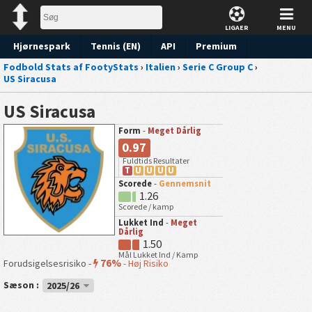
LIGAER
MENU
Hjørnespark
Tennis (EN)
API
Premium
Fodbold Stats af FootyStats
›
Italien
›
Serie C Group C
›
Forudsigelse
US Siracusa
US Siracusa
Form
-
Meget Dårlig
0.97
Fuldtids Resultater
T
U
U
U
U
Scorede
-
Gennemsnit
1.26
Scorede / kamp
Lukket Ind
-
Meget
Dårlig
1.50
Mål Lukket Ind / Kamp
76%
Forudsigelsesrisiko -
-
Høj Risiko
Sæson :
2025/26