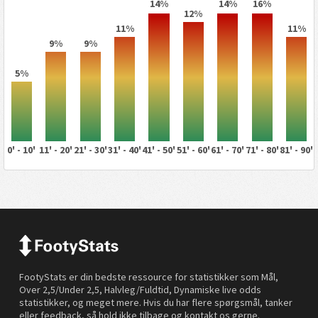
14%
14%
16%
12%
11%
11%
9%
9%
5%
0' - 10'
11' - 20'
21' - 30'
31' - 40'
41' - 50'
51' - 60'
61' - 70'
71' - 80'
81' - 90'
FootyStats er din bedste ressource for statistikker som Mål,
Over 2,5/Under 2,5, Halvleg/Fuldtid, Dynamiske live odds
statistikker, og meget mere. Hvis du har flere spørgsmål, tanker
eller feedback, så hold ikke tilbage og kontakt os gerne.