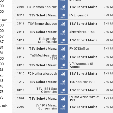
Koblenz
.00
Stats
.00
FC Cosmos Koblenz
TSV Schott Mainz
GNS. M
27/02
Stats
.00
TSV Schott Mainz
FV Engers 07
GNS. M
05/12
Stats
0 min.
TSV Emmelshausen
TSV Schott Mainz
GNS. M
28/11
.00
Stats
.00
TSV Schott Mainz
Ahrweiler BC 1920
GNS. M
21/11
Stats
.67
Eisbachtaler
TSV Schott Mainz
GNS. M
14/11
.67
Sportfreunde
Stats
.81
TSV Schott Mainz
FV 07 Diefflen
GNS. M
07/11
Stats
.81
TuS Mechtersheim
TSV Schott Mainz
GNS. M
31/10
.00
1914
Stats
VfR Wormatia 08
.00
TSV Schott Mainz
GNS. M
24/10
Worms
Stats
.25
FC Hertha Wiesbach
TSV Schott Mainz
GNS. M
17/10
.25
Stats
.43
TSV Schott Mainz
TuS Koblenz 1911
GNS. M
10/10
Stats
.43
TSV 1881 Gau
TSV Schott Mainz
GNS. M
04/10
.75
Odernheim
Stats
SV Rot Weiss Wittlich
.75
TSV Schott Mainz
GNS. M
26/09
1993
Stats
SV 1919 Mainz
0 min.
TSV Schott Mainz
GNS. M
20/09
Gonsenheim
Stats