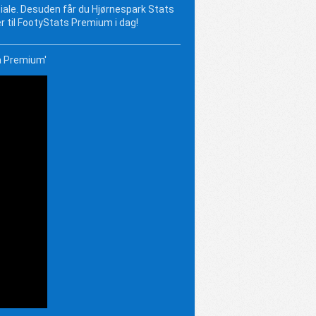
ntiale. Desuden får du Hjørnespark Stats
 til FootyStats Premium i dag!
å Premium'