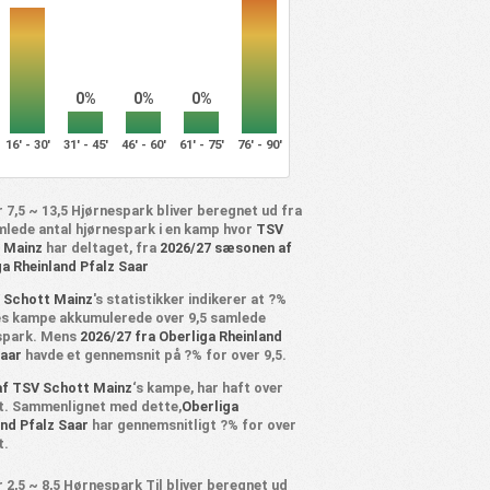
0%
0%
0%
16' - 30'
31' - 45'
46' - 60'
61' - 75'
76' - 90'
 7,5 ~ 13,5 Hjørnespark bliver beregnet ud fra
mlede antal hjørnespark i en kamp hvor
TSV
 Mainz
har deltaget, fra
2026/27 sæsonen af
ga Rheinland Pfalz Saar
 Schott Mainz
's statistikker indikerer at ?%
es kampe akkumulerede over 9,5 samlede
spark. Mens
2026/27 fra Oberliga Rheinland
Saar
havde et gennemsnit på ?% for over 9,5.
af TSV Schott Mainz
‘s kampe, har haft over
rt. Sammenlignet med dette,
Oberliga
and Pfalz Saar
har gennemsnitligt ?% for over
t.
 2,5 ~ 8,5 Hørnespark Til bliver beregnet ud