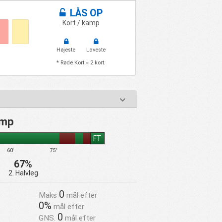
LÅS OP
Kort / kamp
Højeste
Laveste
* Røde Kort = 2 kort.
amp
FT
60'
75'
67%
2. Halvleg
0
Maks
mål efter
0%
mål efter
0
GNS.
mål efter