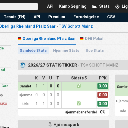
API
Kamp Søgning
Stats
Lig
Tennis (EN)
API
Premium
Forudsigelse
CSV
Oberliga Rheinland Pfalz Saar
›
TSV Schott Mainz
Oberliga Rheinland Pfalz Saar
DFB Pokal
de
Samlede Stats
Hjemme Stats
Ude Stats
2026/27 STATISTIKKER
- TSV SCHOTT MAINZ
God
K
V
U
T
Sidste 5
PPK
V
3.00
 God
1
1
0
0
Samlet
Samle
0.00
0
0
0
0
mp
Hjemme
Hjemm
siko
V
3.00
1
1
0
0
Ude
Ude
0%
Hjemmebanefordel
Hjørnespark
lling