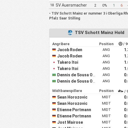
Wiesbach
18
SV Auersmacher
2
0%
1
6
•
TSV Schott Mainz er nummer 3 i Oberliga Rh
Pfalz Saar Stilling
TSV Schott Mainz Hold
Angribere
Position
/ 9
Jacob Roden
ANG
1
Jacob Roden
ANG
1
Takero Itoi
ANG
1
Takero Itoi
ANG
1
Dennis de Sousa Oelsner
ANG
0
Dennis de Sousa Oelsner
ANG
0
Midtbanespillere
Position
/ 
Sean Horozovic
MIDT
0
Sean Horozovic
MIDT
0
Etienne Portmann
MIDT
0
Etienne Portmann
MIDT
0
Jost Mairose
MIDT
0