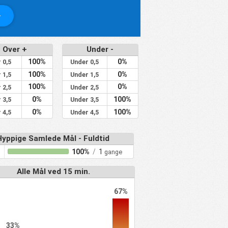
Over +
Under -
100%
0%
 0,5
Under 0,5
100%
0%
 1,5
Under 1,5
100%
0%
 2,5
Under 2,5
0%
100%
 3,5
Under 3,5
0%
100%
 4,5
Under 4,5
Hyppige Samlede Mål - Fuldtid
100%
/
1
gange
Alle Mål ved 15 min.
67%
33%