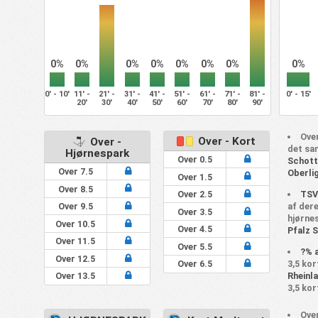
0%
0%
0%
0%
0%
0%
0%
0%
0' - 10'
11' -
21' -
31' -
41' -
51' -
61' -
71' -
81' -
0' - 15'
20'
30'
40'
50'
60'
70'
80'
90'
Over
Over - Kort
Over -
det sa
Hjørnespark
Over 0.5
Schott
Over 7.5
Oberli
Over 1.5
Over 8.5
TSV
Over 2.5
af der
Over 9.5
Over 3.5
hjørne
Over 10.5
Over 4.5
Pfalz 
Over 11.5
Over 5.5
?% 
Over 12.5
3,5 ko
Over 6.5
Rheinl
Over 13.5
3,5 kor
Over