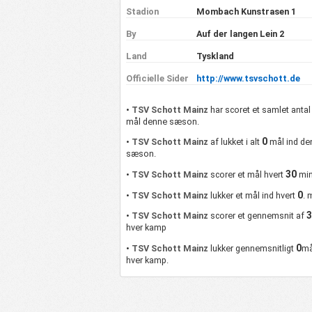
Stadion
Mombach Kunstrasen 1
By
Auf der langen Lein 2
Land
Tyskland
Officielle Sider
http://www.tsvschott.de
•
TSV Schott Mainz
har scoret et samlet antal
mål denne sæson.
0
•
TSV Schott Mainz
af lukket i alt
mål ind de
sæson.
30
•
TSV Schott Mainz
scorer et mål hvert
min
0
•
TSV Schott Mainz
lukker et mål ind hvert
. 
•
TSV Schott Mainz
scorer et gennemsnit af
hver kamp
0
•
TSV Schott Mainz
lukker gennemsnitligt
må
hver kamp.