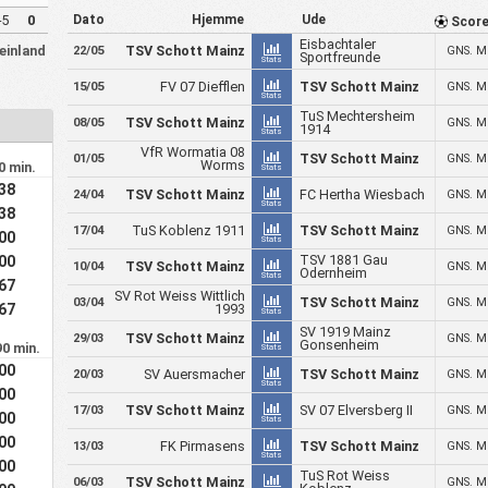
-5
0
Dato
Hjemme
Ude
Scor
Eisbachtaler
einland
TSV Schott Mainz
GNS. M
22/05
Sportfreunde
Stats
FV 07 Diefflen
TSV Schott Mainz
GNS. M
15/05
Stats
TuS Mechtersheim
TSV Schott Mainz
GNS. M
08/05
1914
Stats
VfR Wormatia 08
TSV Schott Mainz
GNS. M
01/05
Worms
0 min.
Stats
.38
TSV Schott Mainz
FC Hertha Wiesbach
GNS. M
24/04
Stats
.38
TuS Koblenz 1911
TSV Schott Mainz
GNS. M
17/04
.00
Stats
TSV 1881 Gau
.00
TSV Schott Mainz
GNS. M
10/04
Odernheim
Stats
.67
SV Rot Weiss Wittlich
TSV Schott Mainz
GNS. M
03/04
.67
1993
Stats
SV 1919 Mainz
TSV Schott Mainz
GNS. M
29/03
Gonsenheim
90 min.
Stats
.00
SV Auersmacher
TSV Schott Mainz
GNS. M
20/03
Stats
.00
TSV Schott Mainz
SV 07 Elversberg II
GNS. M
17/03
.00
Stats
.00
FK Pirmasens
TSV Schott Mainz
GNS. M
13/03
Stats
.00
TuS Rot Weiss
TSV Schott Mainz
GNS. M
06/03