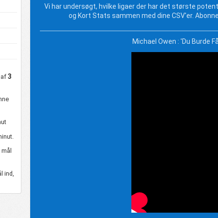
Vi har undersøgt, hvilke ligaer der har det største pote
og Kort Stats sammen med dine CSV'er. Abonner
Michael Owen : 'Du Burde F
3
 af
nne
ut
minut.
3
mål
l ind,