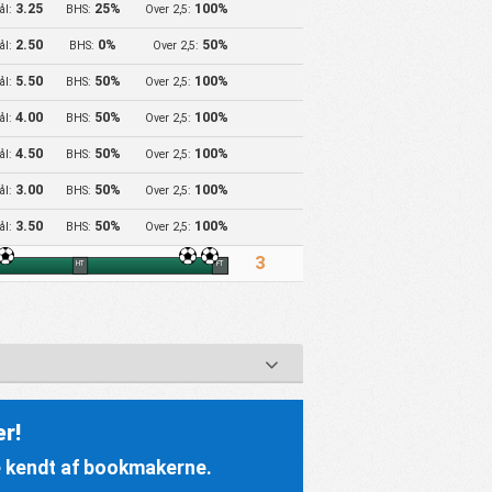
3.25
25%
100%
ål:
BHS:
Over 2,5:
2.50
0%
50%
ål:
BHS:
Over 2,5:
5.50
50%
100%
ål:
BHS:
Over 2,5:
4.00
50%
100%
ål:
BHS:
Over 2,5:
4.50
50%
100%
ål:
BHS:
Over 2,5:
3.00
50%
100%
ål:
BHS:
Over 2,5:
3.50
50%
100%
ål:
BHS:
Over 2,5:
3
HT
FT
Z
r!
re kendt af bookmakerne.