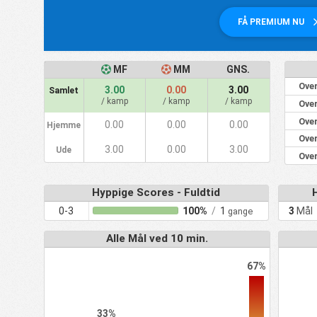
FÅ PREMIUM NU
MF
MM
GNS.
Over
3.00
0.00
3.00
Samlet
/ kamp
/ kamp
/ kamp
Over
Over
0.00
0.00
0.00
Hjemme
Over
3.00
0.00
3.00
Ude
Over
Hyppige Scores - Fuldtid
0-3
100%
/
1
3
Mål
gange
Alle Mål ved 10 min.
67%
33%