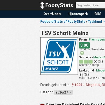
Over/Under
Hjørnespark
BHS
Fodbold Stats af FootyStats
›
Tyskland
›
TSV Schott Mainz
Form
-
Fremragen
3.00
Fuldtids Resultater
V
Scorede
-
Meget 
3.00
Scorede / kamp
Lukket Ind
-
Meget
0.00
Mål Lukket Ind / Ka
100%
Forudsigelsesrisiko -
-
Meget Høj Ri
Sæson :
2026/27
Oberliga Rheinland Pfalz Saar Sti