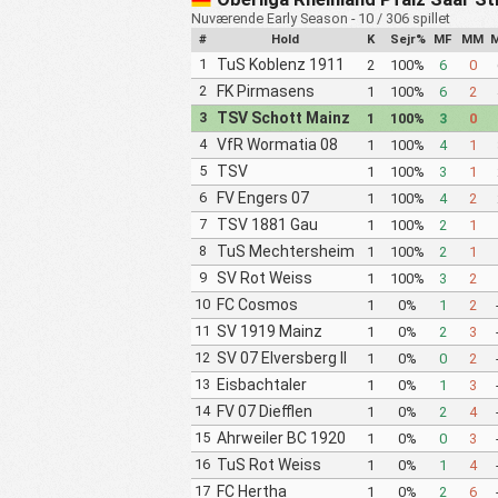
Nuværende Early Season - 10 / 306 spillet
#
Hold
K
Sejr%
MF
MM
M
1
TuS Koblenz 1911
2
100%
6
0
2
FK Pirmasens
1
100%
6
2
3
TSV Schott Mainz
1
100%
3
0
4
VfR Wormatia 08
1
100%
4
1
Worms
5
TSV
1
100%
3
1
Emmelshausen
6
FV Engers 07
1
100%
4
2
7
TSV 1881 Gau
1
100%
2
1
Odernheim
8
TuS Mechtersheim
1
100%
2
1
1914
9
SV Rot Weiss
1
100%
3
2
Wittlich 1993
10
FC Cosmos
1
0%
1
2
Koblenz
11
SV 1919 Mainz
1
0%
2
3
Gonsenheim
12
SV 07 Elversberg II
1
0%
0
2
13
Eisbachtaler
1
0%
1
3
Sportfreunde
14
FV 07 Diefflen
1
0%
2
4
15
Ahrweiler BC 1920
1
0%
0
3
16
TuS Rot Weiss
1
0%
1
4
Koblenz
17
FC Hertha
1
0%
2
6