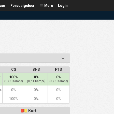
aer
Forudsigelser
Mere
Login
CS
BHS
FTS
100%
0%
0%
t
(1 / 1 Kampe)
(0 / 1 Kampe)
(0 / 1 Kampe)
0%
0%
0%
e
100%
0%
0%
Kort