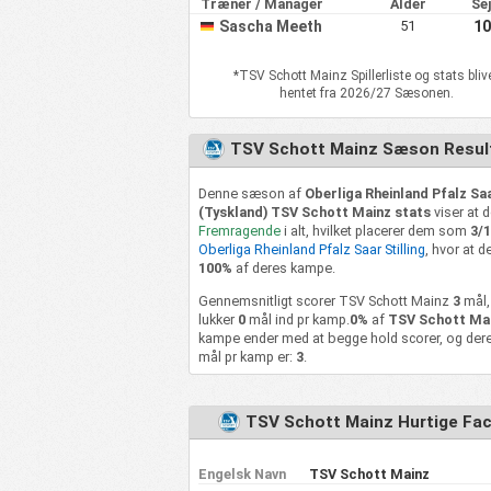
Træner / Manager
Alder
Se
Sascha Meeth
51
10
*
TSV Schott Mainz
Spillerliste og stats bliv
hentet fra 2026/27 Sæsonen.
TSV Schott Mainz Sæson Resul
Denne sæson af
Oberliga Rheinland Pfalz Sa
(Tyskland) TSV Schott Mainz stats
viser at d
Fremragende
i alt, hvilket placerer dem som
3/
Oberliga Rheinland Pfalz Saar Stilling
, hvor at d
100%
af deres kampe.
Gennemsnitligt scorer TSV Schott Mainz
3
mål,
lukker
0
mål ind pr kamp.
0%
af
TSV Schott Ma
kampe ender med at begge hold scorer, og dere
mål pr kamp er:
3
.
TSV Schott Mainz Hurtige Fa
Engelsk Navn
TSV Schott Mainz