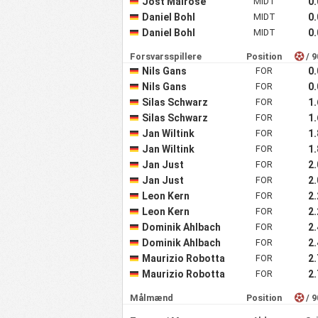
Jost Mairose
MIDT
0
Daniel Bohl
MIDT
0
Daniel Bohl
MIDT
0
Forsvarsspillere
Position
/ 9
Nils Gans
FOR
0
Nils Gans
FOR
0
Silas Schwarz
FOR
1
Silas Schwarz
FOR
1
Jan Wiltink
FOR
1
Jan Wiltink
FOR
1
Jan Just
FOR
2
Jan Just
FOR
2
Leon Kern
FOR
2
Leon Kern
FOR
2
Dominik Ahlbach
FOR
2
Dominik Ahlbach
FOR
2
Maurizio Robotta
FOR
2
Maurizio Robotta
FOR
2
Målmænd
Position
/ 9