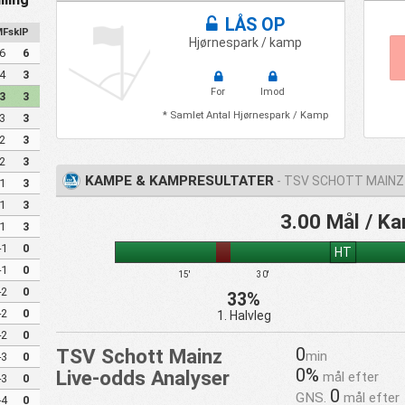
LÅS OP
Fskl.
P
Hjørnespark / kamp
6
6
4
3
For
Imod
3
3
* Samlet Antal Hjørnespark / Kamp
3
3
2
3
2
3
KAMPE & KAMPRESULTATER
- TSV SCHOTT MAINZ
1
3
1
3
3.00 Mål / K
1
3
-1
0
HT
-1
0
15'
30'
-2
0
33%
-2
0
1. Halvleg
-2
0
0
TSV Schott Mainz
min
-3
0
0%
Live-odds Analyser
mål efter
-3
0
0
GNS.
mål efter
-4
0