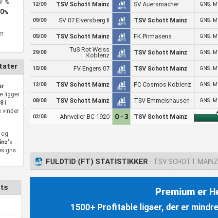
jr %
TSV Schott Mainz
SV Auersmacher
GNS. M
12/09
Stats
0
%
SV 07 Elversberg II
TSV Schott Mainz
GNS. M
09/09
Stats
er
TSV Schott Mainz
FK Pirmasens
GNS. M
05/09
Stats
TuS Rot Weiss
TSV Schott Mainz
GNS. M
29/08
Koblenz
Stats
tater
FV Engers 07
TSV Schott Mainz
GNS. M
15/08
Stats
TSV Schott Mainz
FC Cosmos Koblenz
GNS. M
12/08
ar
Stats
e ligger
TSV Schott Mainz
TSV Emmelshausen
GNS. M
08/08
18
i
Stats
e vinder
Ahrweiler BC 1920
0 - 3
TSV Schott Mainz
02/08
 og
inz
's
s gns.
FULDTID (FT) STATISTIKKER
- TSV SCHOTT MAIN
cts
Premium er He
1500+ Profitable ligaer, der er mind