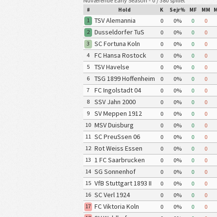
Nuværende Early Season - 0 / 380 spillet
#
Hold
K
Sejr%
MF
MM
M
TSV Alemannia
1
0
0%
0
0
Aachen
Dusseldorfer TuS
2
0
0%
0
0
Fortuna 1895
SC Fortuna Koln
3
0
0%
0
0
FC Hansa Rostock
4
0
0%
0
0
TSV Havelse
5
0
0%
0
0
TSG 1899 Hoffenheim
6
0
0%
0
0
II
FC Ingolstadt 04
7
0
0%
0
0
SSV Jahn 2000
8
0
0%
0
0
Regensburg
SV Meppen 1912
9
0
0%
0
0
MSV Duisburg
10
0
0%
0
0
SC PreuSsen 06
11
0
0%
0
0
Munster
Rot Weiss Essen
12
0
0%
0
0
1 FC Saarbrucken
13
0
0%
0
0
SG Sonnenhof
14
0
0%
0
0
GroSsaspach
VfB Stuttgart 1893 II
15
0
0%
0
0
SC Verl 1924
16
0
0%
0
0
FC Viktoria Koln
17
0
0%
0
0