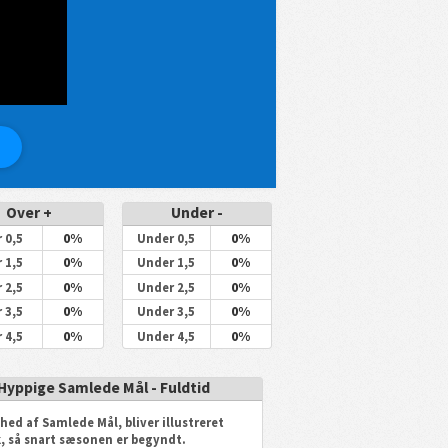
Over +
Under -
0%
0%
 0,5
Under 0,5
0%
0%
 1,5
Under 1,5
0%
0%
 2,5
Under 2,5
0%
0%
 3,5
Under 3,5
0%
0%
 4,5
Under 4,5
Hyppige Samlede Mål - Fuldtid
hed af Samlede Mål, bliver illustreret
k, så snart sæsonen er begyndt.