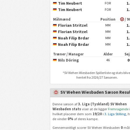
Tim Neubert
1
FOR
Tim Neubert
1
FOR
Målmænd
Position
/ 9
Florian Stritzel
1
MM
Florian Stritzel
1
MM
Noah Filip Brdar
1
MM
Noah Filip Brdar
1
MM
Træner / Manager
Alder
Se
Nils Döring
0
46
*
SV Wehen Wiesbaden
Spillerliste og stats bliv
hentet fra 2026/27 Sæsonen.
SV Wehen Wiesbaden Sæson Resul
Denne sæson af
3. Liga (Tyskland) SV Wehen
Wiesbaden stats
viser at de ligger
Fremragende
i
hvilket placerer dem som
19/20
i
3. Liga Stilling
, 
de vinder
0%
af deres kampe.
Gennemsnitligt scorer SV Wehen Wiesbaden
0
mål