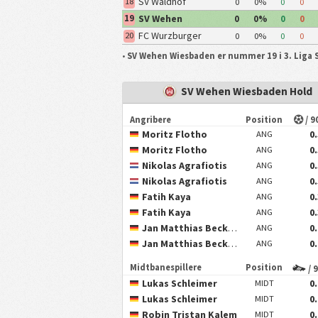
SV Waldhof
18
0
0%
0
0
Mannheim 07
SV Wehen
19
0
0%
0
0
Wiesbaden
FC Wurzburger
20
0
0%
0
0
Kickers
•
SV Wehen Wiesbaden er nummer 19 i 3. Liga S
SV Wehen Wiesbaden Hold
Angribere
Position
/ 9
Moritz Flotho
0
ANG
Moritz Flotho
0
ANG
Nikolas Agrafiotis
0
ANG
Nikolas Agrafiotis
0
ANG
Fatih Kaya
0
ANG
Fatih Kaya
0
ANG
Jan Matthias Becker
0
ANG
Jan Matthias Becker
0
ANG
Midtbanespillere
Position
/ 
Lukas Schleimer
0
MIDT
Lukas Schleimer
0
MIDT
Robin Tristan Kalem
0
MIDT