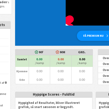
baden
's
gns.
cts
FÅ PREMIUM NU
MF
MM
GNS.
Over
0.00
0.00
0.00
Samlet
/ kamp
/ kamp
/ kamp
Over
Over
0.00
0.00
0.00
Hjemme
Over
0.00
0.00
0.00
Ude
Over
0
l af
Hyppige Scores - Fuldtid
denne
Hyppighed af Resultater, bliver illustreret
Hyppig
ut
grafisk, så snart sæsonen er begyndt.
grafis