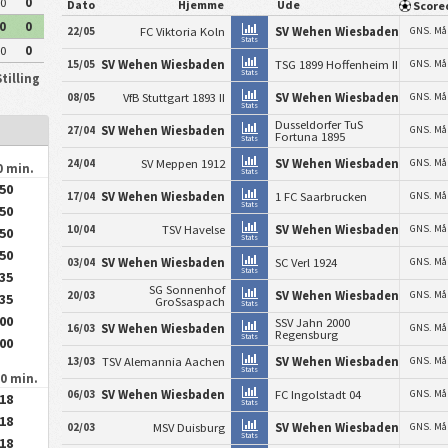
0
0
Dato
Hjemme
Ude
Scor
0
0
22/05
FC Viktoria Koln
SV Wehen Wiesbaden
GNS. Må
Stats
0
0
15/05
SV Wehen Wiesbaden
TSG 1899 Hoffenheim II
GNS. Må
Stats
tilling
08/05
VfB Stuttgart 1893 II
SV Wehen Wiesbaden
GNS. Må
Stats
Dusseldorfer TuS
27/04
SV Wehen Wiesbaden
GNS. Må
Fortuna 1895
Stats
24/04
SV Meppen 1912
SV Wehen Wiesbaden
GNS. Må
0 min.
Stats
.50
17/04
SV Wehen Wiesbaden
1 FC Saarbrucken
GNS. Må
Stats
.50
10/04
TSV Havelse
SV Wehen Wiesbaden
GNS. Må
.50
Stats
.50
03/04
SV Wehen Wiesbaden
SC Verl 1924
GNS. Må
Stats
.35
SG Sonnenhof
20/03
SV Wehen Wiesbaden
GNS. Må
.35
GroSsaspach
Stats
.00
SSV Jahn 2000
16/03
SV Wehen Wiesbaden
GNS. Må
Regensburg
Stats
.00
13/03
TSV Alemannia Aachen
SV Wehen Wiesbaden
GNS. Må
Stats
90 min.
06/03
SV Wehen Wiesbaden
FC Ingolstadt 04
GNS. Må
.18
Stats
.18
02/03
MSV Duisburg
SV Wehen Wiesbaden
GNS. Må
Stats
.18