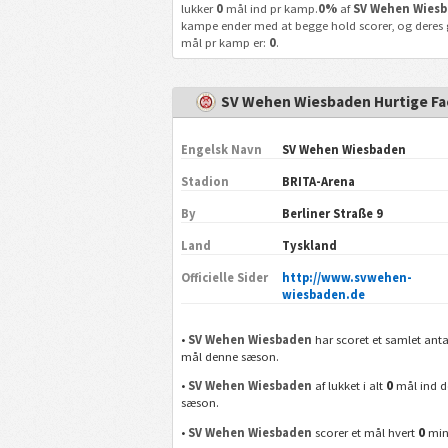
lukker
0
mål ind pr kamp.
0%
af
SV Wehen Wies
kampe ender med at begge hold scorer, og deres 
mål pr kamp er:
0
.
SV Wehen Wiesbaden Hurtige Fa
Engelsk Navn
SV Wehen Wiesbaden
Stadion
BRITA-Arena
By
Berliner Straße 9
Land
Tyskland
Officielle Sider
http://www.svwehen-
wiesbaden.de
•
SV Wehen Wiesbaden
har scoret et samlet anta
mål denne sæson.
0
•
SV Wehen Wiesbaden
af lukket i alt
mål ind 
sæson.
0
•
SV Wehen Wiesbaden
scorer et mål hvert
min