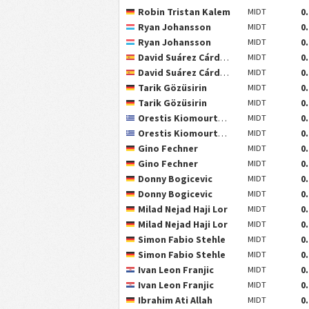
Robin Tristan Kalem
0
MIDT
Ryan Johansson
0
MIDT
Ryan Johansson
0
MIDT
David Suárez Cárdenes
0
MIDT
David Suárez Cárdenes
0
MIDT
Tarik Gözüsirin
0
MIDT
Tarik Gözüsirin
0
MIDT
Orestis Kiomourtzoglou
0
MIDT
Orestis Kiomourtzoglou
0
MIDT
Gino Fechner
0
MIDT
Gino Fechner
0
MIDT
Donny Bogicevic
0
MIDT
Donny Bogicevic
0
MIDT
Milad Nejad Haji Lor
0
MIDT
Milad Nejad Haji Lor
0
MIDT
Simon Fabio Stehle
0
MIDT
Simon Fabio Stehle
0
MIDT
Ivan Leon Franjic
0
MIDT
Ivan Leon Franjic
0
MIDT
Ibrahim Ati Allah
0
MIDT