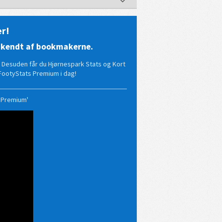
r!
re kendt af bookmakerne.
e. Desuden får du Hjørnespark Stats og Kort
FootyStats Premium i dag!
å Premium'