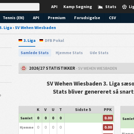
API
Kamp Søgning
Stats
Li
Tennis (EN)
API
Premium
Forudsigelse
CSV
3. Liga
›
SV Wehen Wiesbaden
3. Liga
DFB Pokal
Samlede Stats
Hjemme Stats
Ude Stats
2026/27 STATISTIKKER
- SV WEHEN WIESBADEN
SV Wehen Wiesbaden 3. Liga sæso
Stats bliver genereret så snart
p
K
V
U
T
Sidste 5
PPK
0.00
0
0
0
0
Samlet
Samle
0.00
0
0
0
0
Hjemme
Hjemm