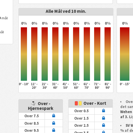
Alle Mål ved 10 min.
0
mål
0%
0%
0%
0%
0%
0%
0%
0%
0%
0%
ål
0' - 10'
11' -
21' -
31' -
41' -
51' -
61' -
71' -
81' -
0' - 15'
20'
30'
40'
50'
60'
70'
80'
90'
Over
Over - Kort
Over -
det sa
Hjørnespark
Over 0.5
Wehen
Over 7.5
af 3. L
Over 1.5
Over 8.5
SV 
Over 2.5
% af d
Over 9.5
Over 3.5