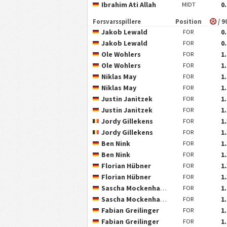
Ibrahim Ati Allah
0
MIDT
Forsvarsspillere
Position
/ 9
Jakob Lewald
0
FOR
Jakob Lewald
0
FOR
Ole Wohlers
1
FOR
Ole Wohlers
1
FOR
Niklas May
1
FOR
Niklas May
1
FOR
Justin Janitzek
1
FOR
Justin Janitzek
1
FOR
Jordy Gillekens
1
FOR
Jordy Gillekens
1
FOR
Ben Nink
1
FOR
Ben Nink
1
FOR
Florian Hübner
1
FOR
Florian Hübner
1
FOR
Sascha Mockenhaupt
1
FOR
Sascha Mockenhaupt
1
FOR
Fabian Greilinger
1
FOR
Fabian Greilinger
1
FOR