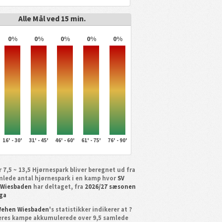
Alle Mål ved 15 min.
0%
0%
0%
0%
0%
16' - 30'
31' - 45'
46' - 60'
61' - 75'
76' - 90'
 7,5 ~ 13,5 Hjørnespark bliver beregnet ud fra
mlede antal hjørnespark i en kamp hvor
SV
 Wiesbaden
har deltaget, fra
2026/27 sæsonen
iga
Wehen Wiesbaden
's statistikker indikerer at ?
eres kampe akkumulerede over 9,5 samlede