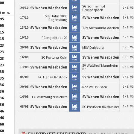
Stats
.00
SG Sonnenhof
24/10
SV Wehen Wiesbaden
GNS. Må
GroSsaspach
Stats
0 min.
SSV Jahn 2000
17/10
SV Wehen Wiesbaden
GNS. Må
.95
Regensburg
Stats
.95
13/10
SV Wehen Wiesbaden
TSV Alemannia Aachen
GNS. Må
Stats
.15
10/10
FC Ingolstadt 04
SV Wehen Wiesbaden
GNS. Må
.15
Stats
.23
20/09
SV Wehen Wiesbaden
MSV Duisburg
GNS. Må
Stats
.23
16/09
SC Fortuna Koln
SV Wehen Wiesbaden
GNS. Må
.23
Stats
.23
SV Waldhof Mannheim
13/09
SV Wehen Wiesbaden
GNS. Må
07
Stats
.35
05/09
FC Hansa Rostock
SV Wehen Wiesbaden
GNS. Må
.35
Stats
.36
29/08
SV Wehen Wiesbaden
Rot Weiss Essen
GNS. Må
Stats
.36
14/08
FC Wurzburger Kickers
SV Wehen Wiesbaden
GNS. Må
.36
Stats
.36
08/08
SV Wehen Wiesbaden
SC PreuSsen 06 Munster
GNS. Må
Stats
.46
.46
.60
.60
FULDTID (FT) STATISTIKKER
- SV WEHEN WIESBADEN