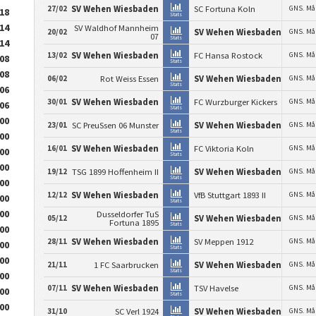
27/02
SV Wehen Wiesbaden
SC Fortuna Koln
GNS. Må
.18
Stats
.14
SV Waldhof Mannheim
20/02
SV Wehen Wiesbaden
GNS. Må
07
Stats
.14
13/02
SV Wehen Wiesbaden
FC Hansa Rostock
GNS. Må
.08
Stats
.08
06/02
Rot Weiss Essen
SV Wehen Wiesbaden
GNS. Må
Stats
.06
30/01
SV Wehen Wiesbaden
FC Wurzburger Kickers
GNS. Må
.06
Stats
.00
23/01
SC PreuSsen 06 Munster
SV Wehen Wiesbaden
GNS. Må
Stats
.00
16/01
SV Wehen Wiesbaden
FC Viktoria Koln
GNS. Må
.00
Stats
.00
19/12
TSG 1899 Hoffenheim II
SV Wehen Wiesbaden
GNS. Må
Stats
.00
12/12
SV Wehen Wiesbaden
VfB Stuttgart 1893 II
GNS. Må
.00
Stats
.00
Dusseldorfer TuS
05/12
SV Wehen Wiesbaden
GNS. Må
Fortuna 1895
Stats
.00
28/11
SV Wehen Wiesbaden
SV Meppen 1912
GNS. Må
.00
Stats
.00
21/11
1 FC Saarbrucken
SV Wehen Wiesbaden
GNS. Må
Stats
.00
07/11
SV Wehen Wiesbaden
TSV Havelse
GNS. Må
.00
Stats
.00
31/10
SC Verl 1924
SV Wehen Wiesbaden
GNS. Må