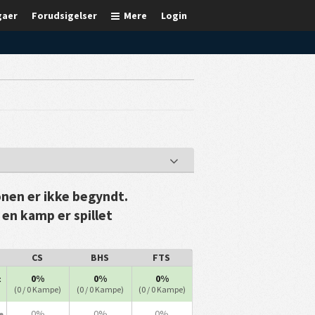
gaer
Forudsigelser
Mere
Login
nen er ikke begyndt.
 en kamp er spillet
CS
BHS
FTS
0%
0%
0%
t
(0 / 0 Kampe)
(0 / 0 Kampe)
(0 / 0 Kampe)
0%
0%
0%
e