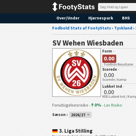
Over/Under
Hjørnespark
BHS
Fodbold Stats af FootyStats
›
Tyskland
›
SV Wehen Wiesbaden
Form
-
0.00
Fuldtids Resultater
Scorede
-
0.00
Scorede / kamp
Lukket Ind
-
0.00
Mål Lukket Ind / Kam
0%
Forudsigelsesrisiko -
-
Lav Risiko
Sæson :
2026/27
3. Liga Stilling