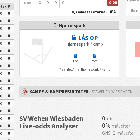
0.00
0
0
0
0
Ude
Fskl.
P
Ude
0%
Hjemmebanefordel
0
0
0
0
Hjørnespark
0
0
0
0
LÅS OP
0
0
Hjørnespark / kamp
0
0
0
0
For
Imod
0
0
* Samlet Antal Hjørnespark / Kamp
0
0
0
0
0
0
KAMPE & KAMPRESULTATER
- SV WEHEN WIESBADEN
0
0
0
0
0
0
SV Wehen Wiesbaden
0
min
0
0
0%
Live-odds Analyser
mål efter
0
0
0
GNS.
mål efter
0
0