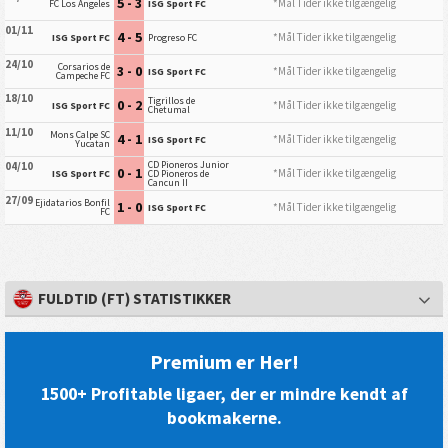
5 - 3
*Mål Tider ikke tilgængelig
FC Los Angeles
ISG Sport FC
01/11
4 - 5
*Mål Tider ikke tilgængelig
ISG Sport FC
Progreso FC
24/10
Corsarios de
3 - 0
*Mål Tider ikke tilgængelig
ISG Sport FC
Campeche FC
18/10
Tigrillos de
0 - 2
*Mål Tider ikke tilgængelig
ISG Sport FC
Chetumal
11/10
Mons Calpe SC
4 - 1
*Mål Tider ikke tilgængelig
ISG Sport FC
Yucatan
CD Pioneros Junior
04/10
0 - 1
*Mål Tider ikke tilgængelig
ISG Sport FC
CD Pioneros de
Cancun II
27/09
Ejidatarios Bonfil
1 - 0
*Mål Tider ikke tilgængelig
ISG Sport FC
FC
FULDTID (FT) STATISTIKKER
Premium er Her!
1500+ Profitable ligaer, der er mindre kendt af
bookmakerne.