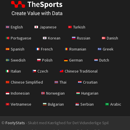
English
Japanese
Turkish
Portuguese
Korean
Russian
Danish
Spanish
French
Romanian
Greek
Swedish
Polish
German
Dutch
Italian
Czech
Chinese Traditional
Chinese Simplified
Thai
Croatian
Indonesian
Norwegian
Hungarian
Vietnamese
Bulgarian
Serbian
Arabic
©
FootyStats
- Skabt med Kærlighed for Det Vidunderlige Spil