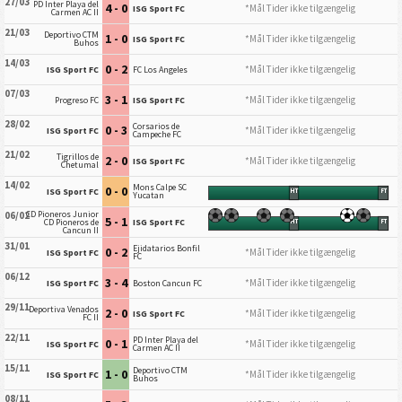
27/03
PD Inter Playa del
4 - 0
*Mål Tider ikke tilgængelig
ISG Sport FC
Carmen AC II
21/03
Deportivo CTM
1 - 0
*Mål Tider ikke tilgængelig
ISG Sport FC
Buhos
14/03
0 - 2
*Mål Tider ikke tilgængelig
ISG Sport FC
FC Los Angeles
07/03
3 - 1
*Mål Tider ikke tilgængelig
Progreso FC
ISG Sport FC
28/02
Corsarios de
0 - 3
*Mål Tider ikke tilgængelig
ISG Sport FC
Campeche FC
21/02
Tigrillos de
2 - 0
*Mål Tider ikke tilgængelig
ISG Sport FC
Chetumal
14/02
Mons Calpe SC
0 - 0
ISG Sport FC
HT
FT
Yucatan
CD Pioneros Junior
06/02
5 - 1
CD Pioneros de
ISG Sport FC
HT
FT
Cancun II
31/01
Ejidatarios Bonfil
0 - 2
*Mål Tider ikke tilgængelig
ISG Sport FC
FC
06/12
3 - 4
*Mål Tider ikke tilgængelig
ISG Sport FC
Boston Cancun FC
29/11
Deportiva Venados
2 - 0
*Mål Tider ikke tilgængelig
ISG Sport FC
FC II
22/11
PD Inter Playa del
0 - 1
*Mål Tider ikke tilgængelig
ISG Sport FC
Carmen AC II
15/11
Deportivo CTM
1 - 0
*Mål Tider ikke tilgængelig
ISG Sport FC
Buhos
08/11