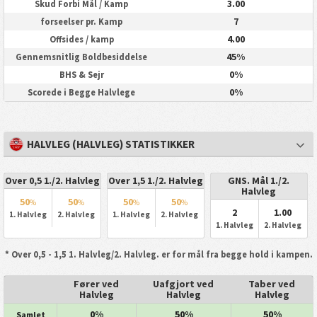
3.00
Skud Forbi Mål / Kamp
7
forseelser pr. Kamp
4.00
Offsides / kamp
45%
Gennemsnitlig Boldbesiddelse
0%
BHS & Sejr
0%
Scorede i Begge Halvlege
HALVLEG (HALVLEG) STATISTIKKER
Over 0,5 1./2. Halvleg
Over 1,5 1./2. Halvleg
GNS. Mål 1./2.
Halvleg
50
50
50
50
%
%
%
%
2
1.00
1. Halvleg
2. Halvleg
1. Halvleg
2. Halvleg
1. Halvleg
2. Halvleg
* Over 0,5 - 1,5 1. Halvleg/2. Halvleg. er for mål fra begge hold i kampen.
Fører ved
Uafgjort ved
Taber ved
Halvleg
Halvleg
Halvleg
0%
50%
50%
Samlet