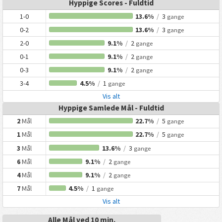
Hyppige Scores - Fuldtid
1-0
13.6%
/
3
gange
0-2
13.6%
/
3
gange
2-0
9.1%
/
2
gange
0-1
9.1%
/
2
gange
0-3
9.1%
/
2
gange
3-4
4.5%
/
1
gange
Vis alt
Hyppige Samlede Mål - Fuldtid
2
Mål
22.7%
/
5
gange
1
Mål
22.7%
/
5
gange
3
Mål
13.6%
/
3
gange
6
Mål
9.1%
/
2
gange
4
Mål
9.1%
/
2
gange
7
Mål
4.5%
/
1
gange
Vis alt
Alle Mål ved 10 min.