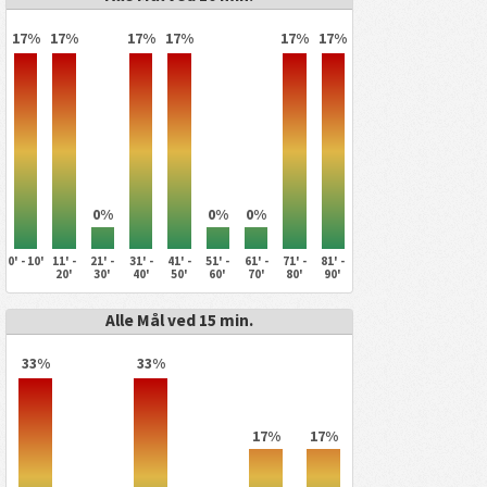
17%
17%
17%
17%
17%
17%
0%
0%
0%
0' - 10'
11' -
21' -
31' -
41' -
51' -
61' -
71' -
81' -
20'
30'
40'
50'
60'
70'
80'
90'
Alle Mål ved 15 min.
33%
33%
17%
17%