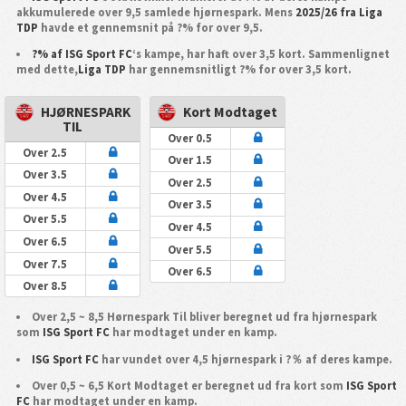
akkumulerede over 9,5 samlede hjørnespark. Mens
2025/26 fra Liga
TDP
havde et gennemsnit på ?% for over 9,5.
?% af ISG Sport FC
‘s kampe, har haft over 3,5 kort. Sammenlignet
med dette,
Liga TDP
har gennemsnitligt ?% for over 3,5 kort.
HJØRNESPARK
Kort Modtaget
TIL
Over 0.5
Over 2.5
Over 1.5
Over 3.5
Over 2.5
Over 4.5
Over 3.5
Over 5.5
Over 4.5
Over 6.5
Over 5.5
Over 7.5
Over 6.5
Over 8.5
Over 2,5 ~ 8,5 Hørnespark Til bliver beregnet ud fra hjørnespark
som
ISG Sport FC
har modtaget under en kamp.
ISG Sport FC
har vundet over 4,5 hjørnespark i ?％ af deres kampe.
Over 0,5 ~ 6,5 Kort Modtaget er beregnet ud fra kort som
ISG Sport
FC
har modtaget under en kamp.