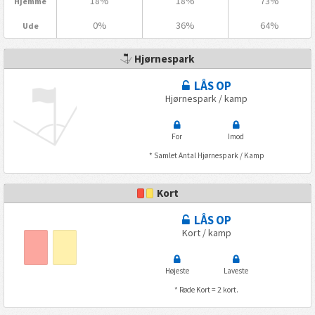
18%
18%
73%
Hjemme
0%
36%
64%
Ude
Hjørnespark
LÅS OP
Hjørnespark / kamp
For
Imod
* Samlet Antal Hjørnespark / Kamp
Kort
LÅS OP
Kort / kamp
Højeste
Laveste
* Røde Kort = 2 kort.