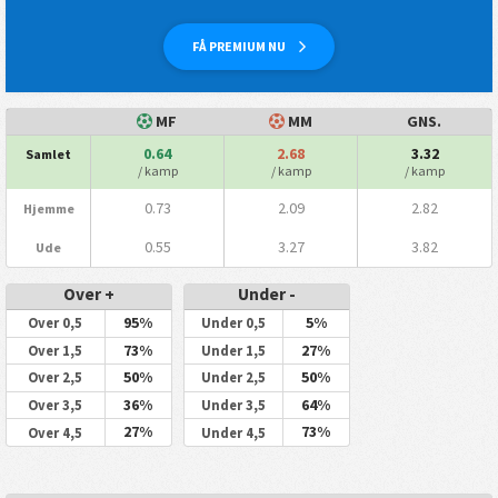
FÅ PREMIUM NU
MF
MM
GNS.
0.64
2.68
3.32
Samlet
/ kamp
/ kamp
/ kamp
0.73
2.09
2.82
Hjemme
0.55
3.27
3.82
Ude
Over +
Under -
95%
5%
Over 0,5
Under 0,5
73%
27%
Over 1,5
Under 1,5
50%
50%
Over 2,5
Under 2,5
36%
64%
Over 3,5
Under 3,5
27%
73%
Over 4,5
Under 4,5