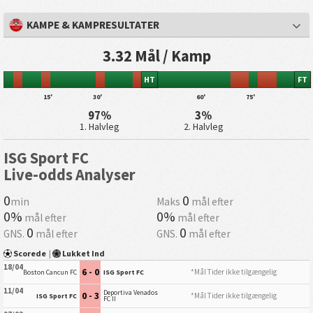
KAMPE & KAMPRESULTATER
3.32 Mål / Kamp
HT
FT
15'
30'
60'
75'
97%
3%
1. Halvleg
2. Halvleg
ISG Sport FC
Live-odds Analyser
0
0
min
Maks
mål efter
0%
0%
mål efter
mål efter
0
0
GNS.
mål efter
GNS.
mål efter
Scorede
|
Lukket Ind
18/04
6 - 0
*Mål Tider ikke tilgængelig
Boston Cancun FC
ISG Sport FC
11/04
Deportiva Venados
0 - 3
*Mål Tider ikke tilgængelig
ISG Sport FC
FC II