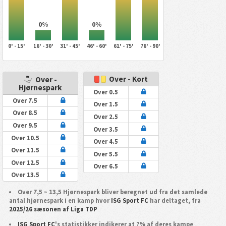
0%
0%
0' - 15'
16' - 30'
31' - 45'
46' - 60'
61' - 75'
76' - 90'
Over - Kort
Over -
Hjørnespark
Over 0.5
Over 7.5
Over 1.5
Over 8.5
Over 2.5
Over 9.5
Over 3.5
Over 10.5
Over 4.5
Over 11.5
Over 5.5
Over 12.5
Over 6.5
Over 13.5
Over 7,5 ~ 13,5 Hjørnespark bliver beregnet ud fra det samlede
antal hjørnespark i en kamp hvor
ISG Sport FC
har deltaget, fra
2025/26 sæsonen af Liga TDP
ISG Sport FC
's statistikker indikerer at ?% af deres kampe