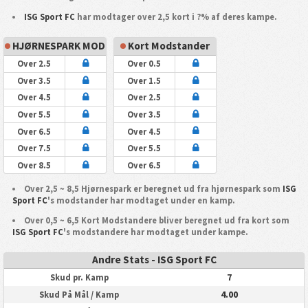
ISG Sport FC
har modtager over 2,5 kort i ?% af deres kampe.
HJØRNESPARK MOD
Kort Modstander
Over 2.5
Over 0.5
Over 3.5
Over 1.5
Over 4.5
Over 2.5
Over 5.5
Over 3.5
Over 6.5
Over 4.5
Over 7.5
Over 5.5
Over 8.5
Over 6.5
Over 2,5 ~ 8,5 Hjørnespark er beregnet ud fra hjørnespark som
ISG
Sport FC
's modstander har modtaget under en kamp.
Over 0,5 ~ 6,5 Kort Modstandere bliver beregnet ud fra kort som
ISG Sport FC
's modstandere har modtaget under kampe.
Andre Stats - ISG Sport FC
7
Skud pr. Kamp
4.00
Skud På Mål / Kamp