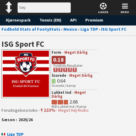
LIGAER
MENU
Hjørnespark
Tennis (EN)
API
Premium
Fodbold Stats af FootyStats
›
Mexico
›
Liga TDP
›
ISG Sport FC
Forudsigelse
ISG Sport FC
Form
-
Meget Dårlig
0.18
Fuldtids Resultater
T
T
T
T
T
Scorede
-
Meget Dårlig
0.64
Scorede / kamp
Lukket Ind
-
Meget
Dårlig
2.68
Mål Lukket Ind / Kamp
223%
Forudsigelsesrisiko -
-
Meget Høj Risiko
Sæson :
2025/26
Liga TDP