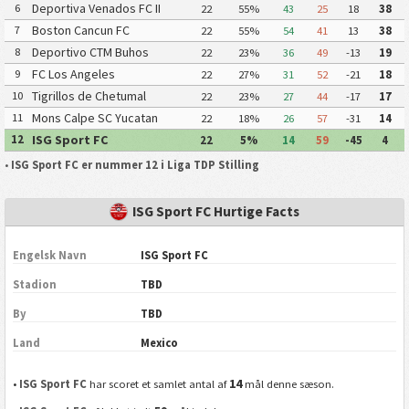
II
Deportiva Venados FC II
6
22
55%
43
25
18
38
Boston Cancun FC
7
22
55%
54
41
13
38
Deportivo CTM Buhos
8
22
23%
36
49
-13
19
FC Los Angeles
9
22
27%
31
52
-21
18
Tigrillos de Chetumal
10
22
23%
27
44
-17
17
Mons Calpe SC Yucatan
11
22
18%
26
57
-31
14
ISG Sport FC
12
22
5%
14
59
-45
4
•
ISG Sport FC er nummer 12 i Liga TDP Stilling
ISG Sport FC Hurtige Facts
Engelsk Navn
ISG Sport FC
Stadion
TBD
By
TBD
Land
Mexico
14
•
ISG Sport FC
har scoret et samlet antal af
mål denne sæson.