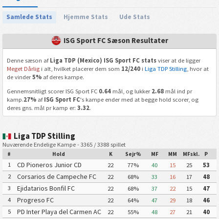
Samlede Stats
Hjemme Stats
Ude Stats
ISG Sport FC Sæson Resultater
Denne sæson af
Liga TDP (Mexico) ISG Sport FC stats
viser at de ligger
Meget Dårlig
i alt, hvilket placerer dem som
12/240
i
Liga TDP Stilling
, hvor at
de vinder
5%
af deres kampe.
Gennemsnitligt scorer ISG Sport FC
0.64
mål, og lukker
2.68
mål ind pr
kamp.
27%
af
ISG Sport FC
's kampe ender med at begge hold scorer, og
deres gns. mål pr kamp er:
3.32
.
Liga TDP Stilling
Nuværende Endelige Kampe - 3365 / 3388 spillet
#
Hold
K
Sejr%
MF
MM
MFskl.
P
CD Pioneros Junior CD
1
22
77%
40
15
25
53
Pioneros de Cancun II
Corsarios de Campeche FC
2
22
68%
33
16
17
48
Ejidatarios Bonfil FC
3
22
68%
37
22
15
47
Progreso FC
4
22
64%
47
29
18
46
PD Inter Playa del Carmen AC
5
22
55%
48
27
21
40