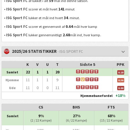
59
•
ISG Sport FC
af lukket i alt
mål ind denne sæson.
141
•
ISG Sport FC
scorer et mål hvert
minut
34
•
ISG Sport FC
lukker et mål ind hvert
. minut.
0.64
•
ISG Sport FC
scorer et gennemsnit af
mål hver kamp
2.68
•
ISG Sport FC
lukker gennemsnitligt
mål ind, hver kamp.
2025/26 STATISTIKKER
- ISG SPORT FC
K
V
U
T
Sidste 5
PPK
22
1
1
20
T
T
T
T
T
Samlet
0.18
11
1
1
9
T
U
T
T
T
Hjemme
0.36
11
0
0
11
T
T
T
T
T
Ude
0.00
+18%
Hjemmebanefordel
CS
BHS
FTS
9%
27%
68%
Samlet
(2 / 22 Kampe)
(6 / 22 Kampe)
(15 / 22 Kampe)