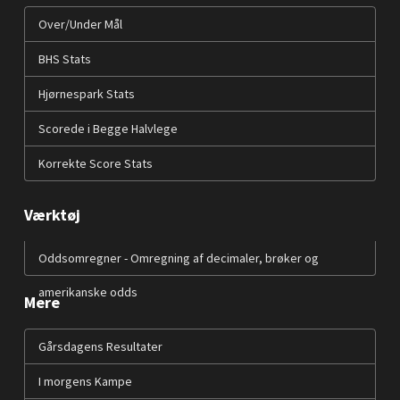
Over/Under Mål
BHS Stats
Hjørnespark Stats
Scorede i Begge Halvlege
Korrekte Score Stats
Værktøj
Oddsomregner - Omregning af decimaler, brøker og
amerikanske odds
Mere
Gårsdagens Resultater
I morgens Kampe