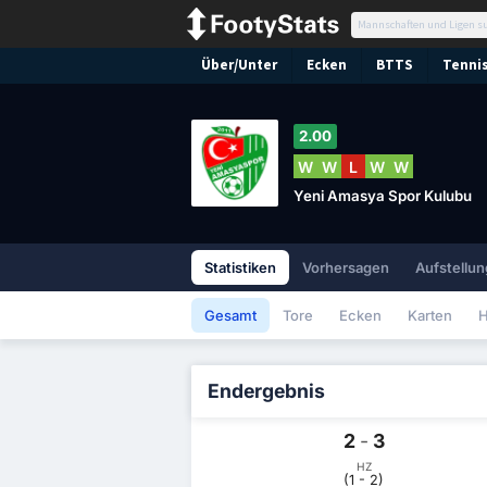
Über/Unter
Ecken
BTTS
Tennis
2.00
W
W
L
W
W
Yeni Amasya Spor Kulubu
Statistiken
Vorhersagen
Aufstellun
Gesamt
Tore
Ecken
Karten
H
Endergebnis
2
-
3
HZ
(1 - 2)