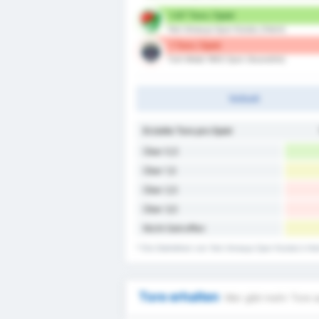
1.67 Tore / Spiel
Yeni Amasya Spor Kulubu (Heim)
1 Tore / Spiel
Turk Metal 1963 Spor (Auswärts)
Vollzeit
Erzielte Tore pro Spiel
Über 0,5
Über 1,5
Über 2,5
Über 3,5
Nicht Getroffen
* Die Statistiken von Yeni Amasya Spor Kulubu's He
Tore erhalten
Wer gibt mehr Tore a