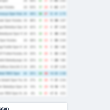
irspor
24
58%
42
21
21
45
2.63
spor Kulubu
24
50%
37
28
9
42
2.71
masya Spor Kulubu
24
46%
39
27
12
41
2.75
sak Spor Kulubu
24
46%
41
23
18
39
2.67
ut Belediye Spor Kulubu
24
42%
27
23
4
37
2.08
elediyesi Spor Kulubu
24
42%
28
22
6
36
2.08
Spor Kulubu
24
38%
26
23
3
35
2.04
i Fosfat Spor Kulubu
24
25%
19
16
3
33
1.46
21 Futbol Kulubu
24
33%
31
26
5
32
2.38
lkit Belediyespor
24
25%
23
24
-1
28
1.96
Kafkas Genclik Spor Kulubu
24
29%
23
32
-9
27
2.29
tal 1963 Spor
24
25%
24
38
-14
25
2.58
Ishakli Spor Faaliyetleri
24
21%
25
36
-11
21
2.54
r Belediye Spor
24
13%
13
29
-16
19
1.75
an 1954 Spor Kulubu
24
4%
14
61
-47
8
3.13
oten