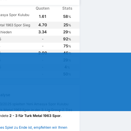
Quoten
Stats
asya Spor Kulubu
1.61
58
%
4.70
25
tal 1963 Spor Sieg
%
3.34
29
chieden
%
-
92
5
%
-
75
5
%
2.00
46
5
%
-
29
5
%
-
4
5
%
-
50
%
alyse
3/2025 spielten Yeni Amasya Spor Kulubu
k Metal 1963 Spor in der 3. Lig Group 2. Das
endete
2 - 3 für Turk Metal 1963 Spor
.
es Spiel zu Ende ist, empfehlen wir Ihnen