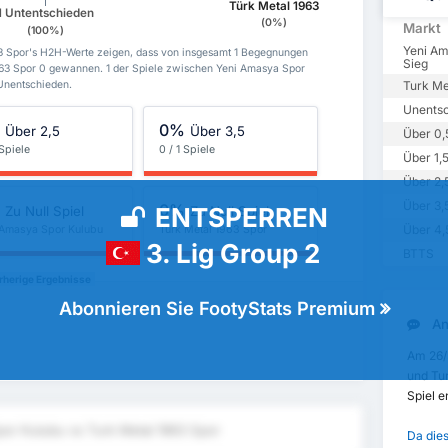
Türk Metal 1963
1 Untentschieden
(0%)
Markt
(100%)
Yeni Am
3 Spor's H2H-Werte zeigen, dass von insgesamt 1 Begegnungen
Sieg
63 Spor 0 gewannen. 1 der Spiele zwischen Yeni Amasya Spor
 Unentschieden.
Turk Me
Unents
%
0%
Über 2,5
Über 3,5
Über 0,
 Spiele
0 / 1 Spiele
Über 1,
Über 2,
Über 3,
%
0%
ENTSPERREN
Zu Null Spiel
Zu Null Spiel
Über 4,
 Amasya Spor Kulubu
Turk Metal 1963 Spor
3. Lig Group 2
BTTS
rherige Ergebnisse
Abonnieren Sie FootyStats Premium
An
Am 26/
und Tur
Spiel 
or Kulubu vs Turk Metal 1963 Spor
Da dies