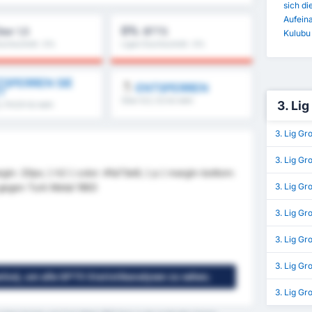
sich di
Aufein
0%
ber 1,5
BTTS
Kulubu
urchschnitt : 0%
Ligen Durchschnitt : 0%
SPERREN SIE
ENTSPERREN
T
Über 8,5, 9,5 & mehr
3. Lig
5, FH/2H & mehr
3. Lig Gr
3. Lig Gr
argin: 20px; } h2 { color: #1a73e8; } p { margin-bottom:
3. Lig G
 gegen Turk Metal 1963
3. Lig Gr
3. Lig Gr
3. Lig Gr
enlos), um alle GPT5 Statistikanalysen zu sehen;
3. Lig Gr