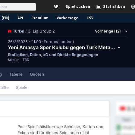
API
Spiel suchen
Statistiken
 (EN)
API
Premium
Vorhersage
CSV
/
3. Lig Group 2
Vorherige H2H
Türkei
26/3/2025 - 11:00 (Europe/London)
Yeni Amasya Spor Kulubu gegen Turk Metal 1963 Spor
Statistiken, Daten, xG und Direkte Begegnungen
Stadion -
TBD
g
Tabelle
Quoten
älfte
Spieler
3. 
Team
Post-Spielstatistiken wie Schüsse, Karten und
Mugla 
1
Ecken sind für dieses Spiel noch nicht