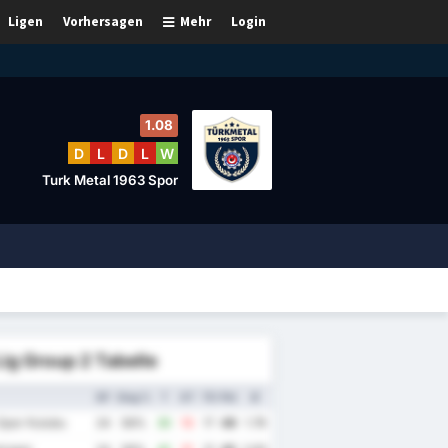
Ligen
Vorhersagen
Mehr
Login
1.08
D
L
D
L
W
Turk Metal 1963 Spor
Lig Group 2 Tabelle
SP
Sieg %
T
GT
TD
Pkt
Ø
Spor Kulubu
24
58%
30
13
17
49
1.79