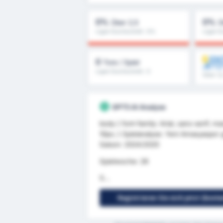
0%
0%
Über 2,5
Ü
Ligen Durchschnitt : 0%
Ligen D
ENT
0
Tore / Spiel
JETZ
Ligen Durchschnitt : 0
Über 1,
GPT5 AI Analyse
body { font-family: Arial, sans-serif; m
10px; } Spielanalyse: Yeni Amasyaspor
Saison: 2024/2025
Spielwoche: 26
S...
Registrieren Sie sich jetzt (kost