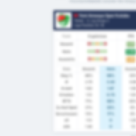
*Durchschnittstatistik zwischen Yeni Amasya
Yeni Amasya Spor Kulubu
Türkei - 3. Lig Group 2
Liga Position.
0
/ 16
Form
Ergebnisse
PPS
Gesamt
1.71
N
S
U
S
N
Heim
2.00
S
S
N
S
S
Auswärts
1.42
N
U
S
U
N
Stats
Gesamt
Heim
Auswä
Sieg %
46%
58%
33
Ø
2.75
2.42
3.0
Erzielt
1.63
1.67
1.5
Erhalten
1.13
0.75
1.5
BTTS
71%
58%
83
Zu Null Spiel
21%
33%
8%
Verschossen
13%
17%
8%
xG
1.13
0
1.2
xGA
1.44
0
1.6