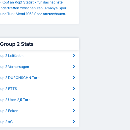
e Kopf an Kopf Statistik für das nächste
andertreffen zwischen Yeni Amasya Spor
 und Turk Metal 1963 Spor anzuschauen.
 Group 2 Stats
oup 2 Leitfaden
oup 2 Vorhersagen
roup 2 DURCHSCHN Tore
oup 2 BTTS
oup 2 Über 2,5 Tore
oup 2 Ecken
oup 2 xG