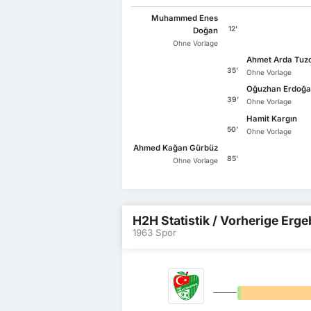
Muhammed Enes
12'
Doğan
Ohne Vorlage
Ahmet Arda Tuz
35'
Ohne Vorlage
Oğuzhan Erdoğ
39'
Ohne Vorlage
Hamit Kargın
50'
Ohne Vorlage
Ahmed Kağan Gürbüz
85'
Ohne Vorlage
H2H Statistik / Vorherige Erg
1963 Spor
0%