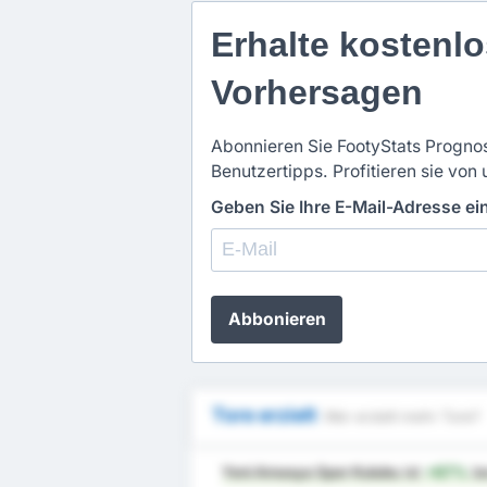
Erhalte kostenlo
Vorhersagen
Abonnieren Sie FootyStats Prognos
Benutzertipps. Profitieren sie von 
Geben Sie Ihre E-Mail-Adresse e
Abbonieren
Tore erzielt
Wer erzielt mehr Tore?
Yeni Amasya Spor Kulubu
ist
+67%
be