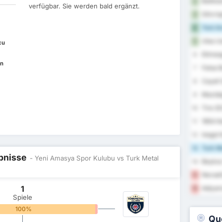
Balikes
2
verfügbar. Sie werden bald ergänzt.
Silivri
3
Yeni A
4
Utas U
5
cu
Etimesg
6
an
Fatsa B
7
Cayeli 
8
Mazidag
9
Tire 20
10
1954 Ke
11
Inegol 
12
Turk Me
13
ebnisse
- Yeni Amasya Spor Kulubu vs Turk Metal
Beykoz 
14
Nevsehi
15
1
Adiyam
16
Spiele
100%
0%
Qu