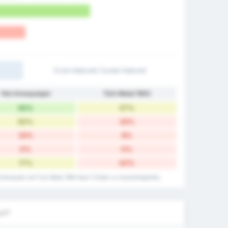
Erste Halbzeit/ Zweite Halbzeit
Yeni Amasyaspor
Türk Metal 1963
83%
57%
50%
33%
33%
8%
0%
0%
17%
42%
imtorquote und Turk Metal 1963 Spor's Daten zu Auswärtsspielen.
uf?