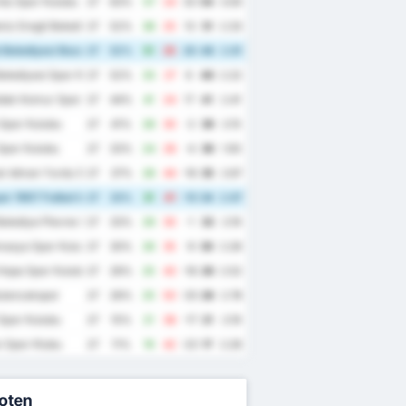
du Spor Kulubu
27
63%
57
24
33
54
3.00
iz Eregli Belediye Spor Kulubu
27
52%
38
25
13
51
2.33
 Belediyesi Bozokspor
27
52%
51
25
26
48
2.81
elediyesi Spor Kulubu
27
52%
33
27
6
46
2.22
dak Komur Spor Kulubu
27
44%
41
24
17
41
2.41
Spor Kulubu
27
41%
28
30
-2
39
2.15
Spor Kulubu
27
33%
24
28
-4
36
1.93
k Idman Yurdu Spor Kulubu
27
37%
28
44
-16
35
2.67
r 1967 Futbol Isletmeciligi Spor Kulubu
27
33%
31
41
-10
34
2.67
elediye Plevne Spor Kulubu
27
33%
29
30
-1
33
2.19
masya Spor Kulubu
27
30%
26
35
-9
30
2.26
Hopa Spor Kulubu
27
26%
25
43
-18
26
2.52
ulancakspor
27
26%
25
50
-25
26
2.78
Spor Kulubu
27
15%
21
38
-17
21
2.19
 Spor Klubu
27
11%
19
42
-23
17
2.26
oten