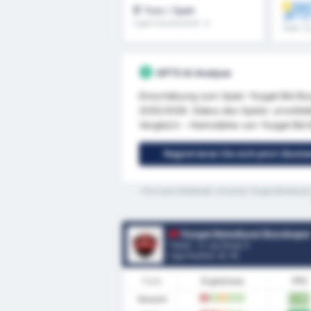
ENT
0
Tore / Spiel
JETZ
Ligen Durchschnitt : 0
Über 1,
GPT5 AI Analyse
Einschätzung zum Spiel: Yozgat Bld Boz
2025/2026. Status des Spiels: unvollstä
Vergleich - Heimstärke von Yozgat Bld
Registrieren Sie sich jetzt (kost
*Durchschnittstatistik zwischen Yozgat Belediyesi
Yozgat Belediyesi Bozokspo
Türkei - 3. Lig Group 3
Liga Position.
4
/ 16
Form
Ergebnisse
PPS
Gesamt
1.78
N
S
U
S
S