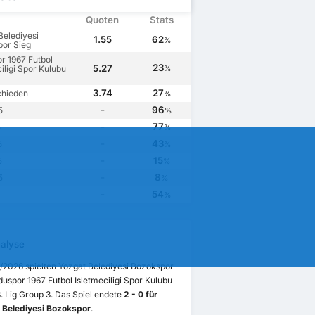
Quoten
Stats
Belediyesi
1.55
62
%
or Sieg
r 1967 Futbol
23
5.27
iligi Spor Kulubu
%
3.74
27
chieden
%
-
96
5
%
-
77
5
%
-
43
5
%
-
15
5
%
-
8
5
%
-
54
%
alyse
/2026 spielten Yozgat Belediyesi Bozokspor
uspor 1967 Futbol Isletmeciligi Spor Kulubu
3. Lig Group 3. Das Spiel endete
2 - 0 für
 Belediyesi Bozokspor
.