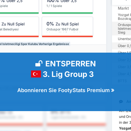
0%
100%
Über 2,5
Über 3,5
 Spiele
1 / 1 Spiele
Markt
Yozgat 
Bozoksp
%
0%
Zu Null Spiel
Zu Null Spiel
Orduspo
Isletmec
at Belediyesi
Orduspor 1967 Futbol
Sieg
kspor
Isletmeciligi Spor Kulubu
Unents
 Isletmeciligi Spor Kulubu Vorherige Ergebnisse
Über 0,
Über 1,
Über 2,
ENTSPERREN
Über 3,
3. Lig Group 3
Über 4,
BTTS
esi Bozokspor vs Orduspor 1967 Futbol Isletmeciligi
Abonnieren Sie FootyStats Premium
An
Am 5/4
0%
ber 1,5
BTTS
und Ord
urchschnitt : 0%
Ligen Durchschnitt : 0%
in der 
Yozgat