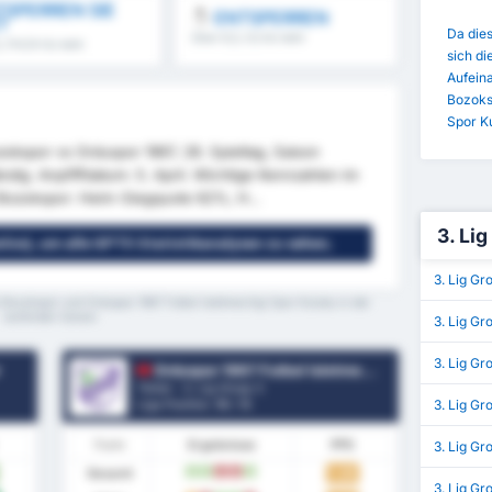
SPERREN SIE
ENTSPERREN
T
Da dies
Über 8,5, 9,5 & mehr
5, FH/2H & mehr
sich di
Aufein
Bozoksp
Spor K
okspor vs Orduspor 1967, 28. Spieltag, Saison
ndig. Anpfiffdatum: 5. April. Wichtige Kennzahlen im
 Bozokspor: Heim-Siegquote 62%, H...
3. Lig
enlos), um alle GPT5 Statistikanalysen zu sehen;
3. Lig Gr
 Bozokspor und Orduspor 1967 Futbol Isletmeciligi Spor Kulubu in der
laufenden Saison
3. Lig Gr
3. Lig G
r
Orduspor 1967 Futbol Isletmeciligi Spor Kulubu
Türkei - 3. Lig Group 3
3. Lig Gr
Liga Position.
10
/ 16
Form
Ergebnisse
PPS
3. Lig Gr
Gesamt
1.26
S
S
N
N
S
3. Lig Gr