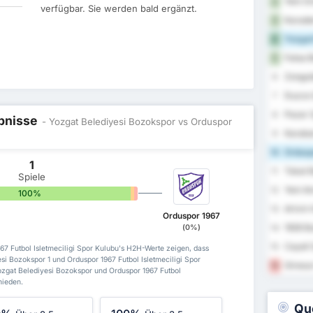
Yeni Or
2
verfügbar. Sie werden bald ergänzt.
Karaden
3
Yozgat
4
Fatsa B
5
Zongul
6
Duzce 
7
Pazar 
8
ebnisse
- Yozgat Belediyesi Bozokspor vs Orduspor
Karabu
9
Orduspo
10
1
Tokat B
11
Spiele
Yeni A
12
100%
0%
0%
Artvin 
13
Orduspor 1967
1926 B
(0%)
14
Cayeli 
15
67 Futbol Isletmeciligi Spor Kulubu's H2H-Werte zeigen, dass
i Bozokspor 1 und Orduspor 1967 Futbol Isletmeciligi Spor
Giresun
16
zgat Belediyesi Bozokspor und Orduspor 1967 Futbol
hieden.
Qu