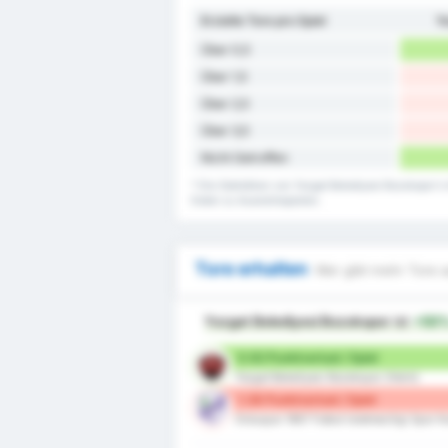
Erzielte Tore pro Spiel
Y
Über 0,5
Über 1,5
Über 2,5
Über 3,5
Nicht Getroffen
* Die Statistiken von Yozgat Belediyesi Bozokspor's
Daten zu Auswärtsspielen.
Tore erhalten
Wer gibt mehr Tore a
Yozgat Belediyesi Bozokspor
ist
+50
0.92 Punktverlust / Spiel
Yozgat Belediyesi Bozokspor (Heim)
1.38 Punktverlust / Spiel
Orduspor 1967 Futbol Isletmeciligi Spor K