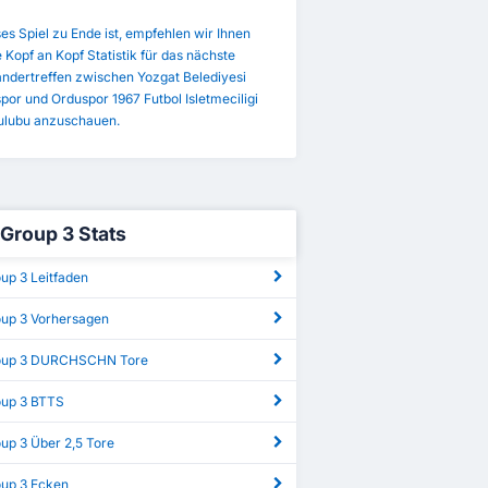
es Spiel zu Ende ist, empfehlen wir Ihnen
e Kopf an Kopf Statistik für das nächste
andertreffen zwischen Yozgat Belediyesi
or und Orduspor 1967 Futbol Isletmeciligi
ulubu anzuschauen.
 Group 3 Stats
oup 3 Leitfaden
oup 3 Vorhersagen
roup 3 DURCHSCHN Tore
oup 3 BTTS
oup 3 Über 2,5 Tore
oup 3 Ecken