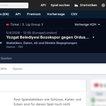
API
Spiel suchen
Statistiken
s (EN)
API
Premium
Vorhersage
CSV
/
3. Lig Group 3
Vorherige H2H
Türkei
5/4/2026 - 12:00 (Europe/London)
Yozgat Belediyesi Bozokspor gegen Orduspor 1967 Futbol Isletmeciligi Spor Kulubu
or
Statistiken, Daten, xG und Direkte Begegnungen
Stadion -
TBD
Quoten
älfte
Spieler
3. 
Team
Post-Spielstatistiken wie Schüsse, Karten und
Sebat G
1
Ecken sind für dieses Spiel noch nicht