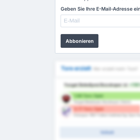
Geben Sie Ihre E-Mail-Adresse e
Abbonieren
Tore erzielt
Wer erzielt mehr Tore?
Yozgat Belediyesi Bozokspor
ist
+11
1.69 Tore / Spiel
Yozgat Belediyesi Bozokspor (Heim)
0.77 Tore / Spiel
Orduspor 1967 Futbol Isletmeciligi Spor K
Vollzeit