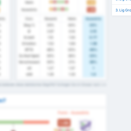
Heim
1.43
U
N
S
S
N
Auswärts
1.08
U
N
S
N
S
3. Lig Gr
rts
Stats
Gesamt
Heim
Auswärts
%
Sieg %
33%
43%
23%
0
Ø
2.67
3.14
2.15
7
Erzielt
1.15
1.50
0.77
3
Erhalten
1.52
1.64
1.38
%
BTTS
48%
50%
46%
%
Zu Null Spiel
30%
36%
23%
%
Verschossen
30%
21%
38%
6
xG
1.27
1.37
1
3
xGA
1.35
1.33
1.4
 bedeuten diese statistischen Begriffe? Schlagen Sie im Glossar nach.
en?
Form - Auswärts
1.08
U
N
S
N
S