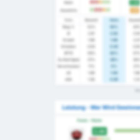
Heim
2.00
N
N
U
S
S
Auswärts
1.57
S
N
N
U
S
Stats
Gesamt
Heim
Auswä
Sieg %
52%
62%
43
Ø
2.81
2.62
3.0
Erzielt
1.89
1.69
2.0
Erhalten
0.93
0.92
0.9
BTTS
59%
62%
57
Zu Null Spiel
37%
38%
36
Verschossen
11%
0%
21
xG
1.89
1.94
1.8
xGA
1.06
0.85
1.2
Was
Leistung - Wer Wird Gewinn
Form - Heim
2.00
N
N
U
S
S