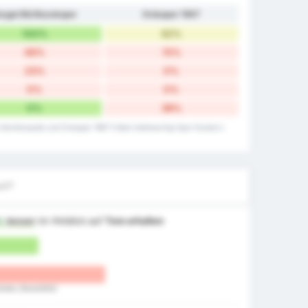
ozgat Bld Bozokspor
Orduspor 1967
100%
62%
46%
15%
23%
0%
0%
0%
0%
38%
 Heimtorquote und Orduspor 1967 Futbol Isletmeciligi Spor Kulubu's
uf?
%
besser
im Hinblick auf
Tore erhalten
ulubu (Auswärts)