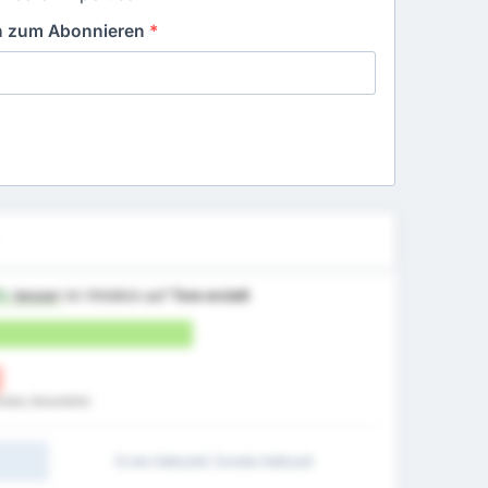
in zum Abonnieren
*
9%
besser
im Hinblick auf
Tore erzielt
ulubu (Auswärts)
Erste Halbzeit/ Zweite Halbzeit