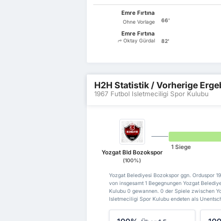
Emre Fırtına
66'
Ohne Vorlage
Emre Fırtına
Oktay Gürdal
82'
H2H Statistik / Vorherige Erg
1967 Futbol Isletmeciligi Spor Kulubu
1 Siege
Yozgat Bld Bozokspor
(100%)
Yozgat Belediyesi Bozokspor ggn. Orduspor 19
von insgesamt 1 Begegnungen Yozgat Belediyes
Kulubu 0 gewannen. 0 der Spiele zwischen Yo
Isletmeciligi Spor Kulubu endeten als Unentsc