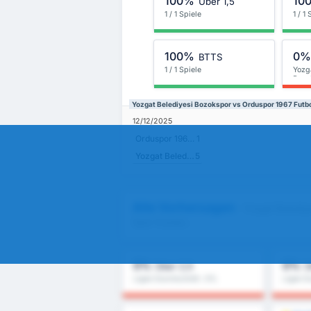
100%
10
Über 1,5
1 / 1 Spiele
1 / 1
100%
0
BTTS
1 / 1 Spiele
Yozg
Bozo
Yozgat Belediyesi Bozokspor vs Orduspor 1967 Futbol
12/12/2025
Orduspor 1967 Futbol Isletmeciligi Spor Kulubu
1
Yozgat Belediyesi Bozokspor
5
Alle Vorhersagen
- Yozgat Belediy
Spor Kulubu
0%
0%
Über 2,5
Ü
Ligen Durchschnitt : 0%
Ligen D