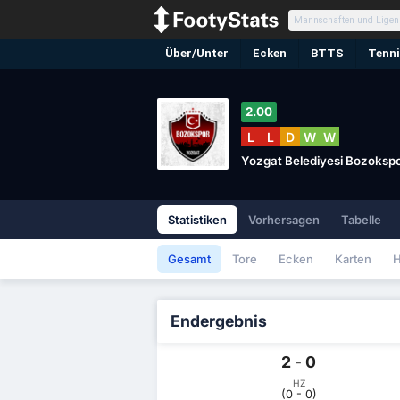
Über/Unter
Ecken
BTTS
Tenni
2.00
L
L
D
W
W
Yozgat Belediyesi Bozoksp
Statistiken
Vorhersagen
Tabelle
Gesamt
Tore
Ecken
Karten
H
Endergebnis
2
-
0
HZ
(0 - 0)