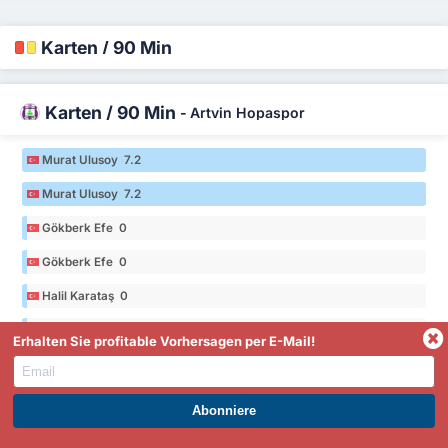
Karten / 90 Min
Karten / 90 Min
-
Artvin Hopaspor
Murat Ulusoy 7.2
Murat Ulusoy 7.2
Gökberk Efe 0
Gökberk Efe 0
Halil Karataş 0
Halil Karataş 0
Erhalten Sie profitable Vorhersagen per E-Mail!
* Statistiken der 2025/26 Saison aus 3. Lig Group 3
WERDEN SIE PREMIUM UND PROFITIEREN SIE JETZT.
Karten / 90 Min
-
Fatsa Belediyespor