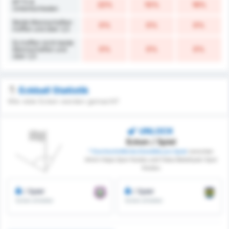
BTTS &
22%
10%
16%
Untentschieden
Beide Mannschaften
0%
0%
0%
treffen und über 2,5
Es treffen nicht beide
0%
0%
0%
Mannschaften und
über 2,5
Eckball Statistik
Wie viele Ecken werden gemacht?
UNLOCK
Ecken / Spiel
* Durchschnittliche Eckstöße pro Spiel
zwischen
Artvin Hopa Spor Kulubu und Fatsa Belediyesi Spor
Kulubu
/ Spiel
/ Spiel
Ecken erhalten
Ecken erhalten