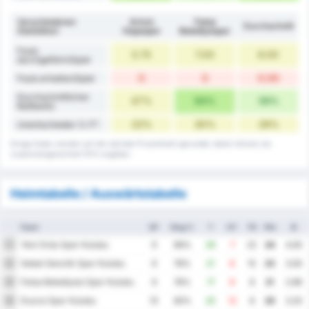
Verschiedenen
Artvin
Fatsa
Durchschnitt
Statistiken
Hopaspor
Belediyespor
Fouls
5.75
7.00
6.00
durchgeführt/Spiel
0
0
0.00
Fouls erhalten/Spiel
Durchschnittlicher
47%
64%
56%
Ballbesitz
22%
30%
26%
Unentschieden % FT
Einige Daten werden auf die nächste Prozentzahl gerundet, daher können sie
zusammengerechnet 101% ergeben.
Heimtabelle / Auswärtstabelle
Team
SP
Sieg %
T
GT
TD
Pkt
Ø
Yeni Ordu Spor Kulubu
1
9
89%
29
7
22
24
4.00
Sebat Genclik Spor Kulubu
2
9
78%
21
6
15
23
3.00
Fatsa Belediyesi Spor Kulubu
3
9
78%
17
9
8
21
2.89
Duzce Spor Kulubu
4
10
60%
20
12
8
20
3.20