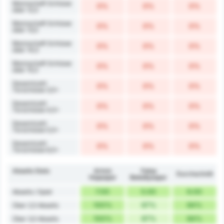
Mannschaft Schüsse
0%
0%
0%
über 12,5
Mannschaft Schüsse
0%
0%
0%
über 13,5
Mannschaft Schüsse
0%
0%
0%
über 14,5
Mannschaft Schüsse
0%
0%
0%
über 15,5
Gesamtzahl
0%
0%
0%
Torschüsse 3,5+
Gesamtzahl
0%
0%
0%
Torschüsse 4,5+
Gesamtzahl
0%
0%
0%
Torschüsse 5,5+
Gesamtzahl
0%
0%
0%
Torschüsse 6,5+
Abseits Stats
Artvin
Fatsa
Durchschnitt
Hopaspor
Belediyespor
7.00
5.00
6.00
Abseits / Spiel
100%
67%
84%
Über 2,5 Abseits
100%
67%
84%
Über 3,5 Abseits