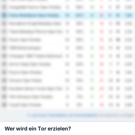
Zonguldak Komur Spor Kulubu
4
9
56%
14
9
5
17
2.56
Fatsa Belediyesi Spor Kulubu
5
10
40%
8
8
0
15
1.60
Karadeniz Eregli Belediye Spor Kulubu
6
10
30%
11
14
-3
13
2.50
Tokat Belediye Plevne Spor Kulubu
7
9
33%
9
12
-3
11
2.33
Pazar Spor Kulubu
8
10
30%
7
15
-8
10
2.20
1926 Bulancakspor
9
9
33%
9
20
-11
9
3.22
Orduspor 1967 Futbol Isletmeciligi Spor Kulubu
10
9
11%
8
13
-5
8
2.33
Artvin Hopa Spor Kulubu
11
10
20%
9
16
-7
7
2.50
Duzce Spor Kulubu
12
9
11%
3
10
-7
6
1.44
Giresun Spor Klubu
13
10
10%
11
21
-10
6
3.20
Karabuk Idman Yurdu Spor Kulubu
14
9
11%
10
20
-10
5
3.33
Yeni Amasya Spor Kulubu
15
9
11%
5
17
-12
4
2.44
Cayeli Spor Kulubu
16
9
0%
5
18
-13
4
2.56
3. Lig Group 3 Heimtabelle und Auswärtstabelle
sind ebenfalls verfügbar.
Wer wird ein Tor erzielen?