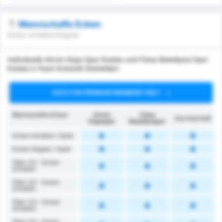
Mannschafts Ecken
Ecken erhalten/Gegner
Individuelle Artvin Hopa Spor Kulubu und Fatsa Belediyesi Spor
Kulubu's-Team Eckstoß-Statistiken
DATA FOR PREMIUM MEMBERS ONLY
Mannschafts Ecken
Artvin
Fatsa
Durchschnitt
Hopaspor
Belediyespor
Ecken erhalten / Spiel
Ecken Gegner / Spiel
Über 2,5 - Ecken
erhalten
Über 3,5 - Ecken
erhalten
Über 4,5 - Ecken
erhalten
Über 2,5 - Ecken