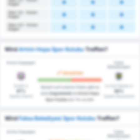
Gegen
Über 3,5 - Ecken
Gegen
Über 4,5 - Ecken
Gegen
Wird
Artvin Hopa Spor Kulubu
Treffen?
Artvin Hopaspor
Fatsa
Belediyespor
Unsicher
Erzielt in
Zu Null Spiele in
Basiert auf unseren Daten gibt es
67%
60%
eine
Ungewisheit
ob
Artvin Hopa
Spiele (Heim)
Spiele (Auswärts)
Spor Kulubu
ein Tor erzielt.
Wird
Fatsa Belediyesi Spor Kulubu
Treffen?
Artvin Hopaspor
Fatsa
Belediyespor