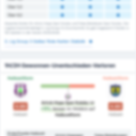
Über 5,5
Über 6,5
Gesamte Karten für Artvin Hopa Spor Kulubu und Fatsa Belediyesi Spor Kulubu. Der
Ligadurchschnitt beträgt 3. Lig Group 3's Durchschnitt. Es gab insgesamt 0 Karten in
152 Spielen in der Saison 2025/2026.
3. Lig Group 3 Gelbe/ Rote Karten Statistik
1H/2H Gewonnen-Unentschieden-Verloren
Halbzeitform
Halbzeitform
Artvin Hopa Spor Kulubu
ist
0.89
0.80
+11%
besser
im Hinblick auf
Halbzeit
Halbzeit
Halbzeitform
Erste/Zweite Halbzeit
Artvin Hopaspor
Fatsa Belediyespor