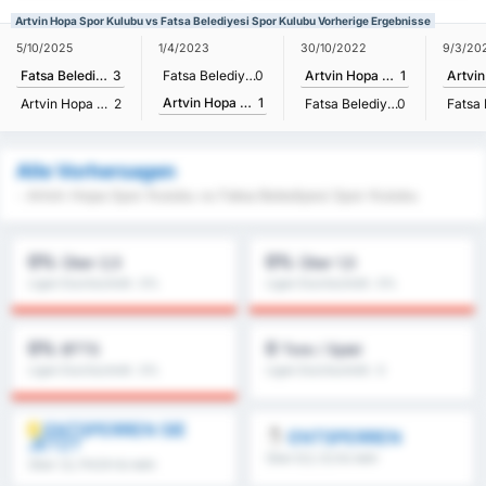
Artvin Hopa Spor Kulubu vs Fatsa Belediyesi Spor Kulubu Vorherige Ergebnisse
5/10/2025
1/4/2023
30/10/2022
9/3/20
Fatsa Belediyesi Spor Kulubu
3
Fatsa Belediyesi Spor Kulubu
0
Artvin Hopa Spor Kulubu
1
Artvin Hopa Spor Kulubu
1
Artvin Hopa Spor Kulubu
2
Fatsa Belediyesi Spor Kulubu
0
Alle Vorhersagen
- Artvin Hopa Spor Kulubu vs Fatsa Belediyesi Spor Kulubu
0%
0%
Über 2,5
Über 1,5
Ligen Durchschnitt : 0%
Ligen Durchschnitt : 0%
0%
0
BTTS
Tore / Spiel
Ligen Durchschnitt : 0%
Ligen Durchschnitt : 0
ENTSPERREN SIE
ENTSPERREN
JETZT
Über 8,5, 9,5 & mehr
Über 1,5, FH/2H & mehr