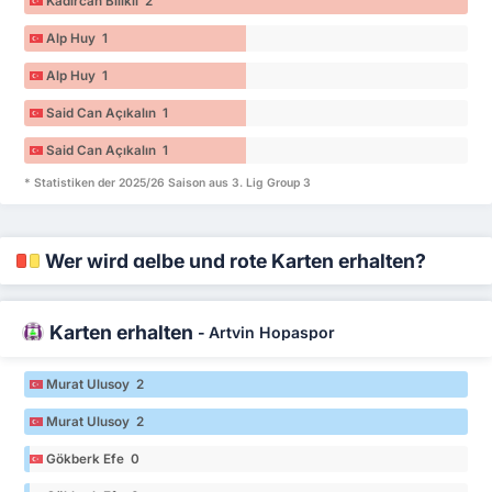
Kadircan Bilikli 2
Alp Huy 1
Alp Huy 1
Said Can Açıkalın 1
Said Can Açıkalın 1
* Statistiken der 2025/26 Saison aus 3. Lig Group 3
Wer wird gelbe und rote Karten erhalten?
Karten erhalten
-
Artvin Hopaspor
Murat Ulusoy 2
Murat Ulusoy 2
Gökberk Efe 0