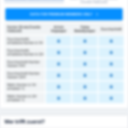
Zweite Halbzeit)
DATA FOR PREMIUM MEMBERS ONLY
Karten (Erste/Zweite
Artvin
Fatsa
Durchschnitt
Halbzeit)
Hopaspor
Belediyespor
Durchschnittl.
erhaltene Karten in 1H
Durchschnittl.
erhaltene Karten in 2H
Durchschnitt Karten
Saison (1H)
Durchschnitt Karten
Saison (2H)
Mehr Karten in 1H
erhalten %
Mehr Karten in 2H
erhalten %
Wer trifft zuerst?