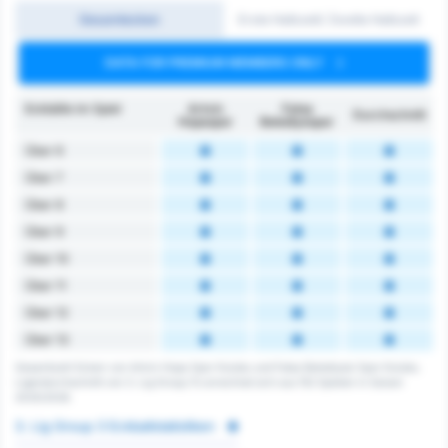
Gesamtecken
Erste Halbzeit/ Zweite Halbzeit
DATA FOR PREMIUM MEMBERS ONLY
Eckbälle im Spiel
Artvin
Fatsa
Durchschnitt
Hopaspor
Belediyespor
Über 6
Über 7
Über 8
Über 9
Über 10
Über 11
Über 12
Über 13
Gesamtzahl Ecken von Artvin Hopa Spor Kulubu und Fatsa Belediyesi Spor Kulubu.
Ligendurchschnitt von 3. Lig Group 3's errechnet sich aus 152 Spielen in Saison
2025/2026.
3. Lig Group 3 Eckballstatistiken