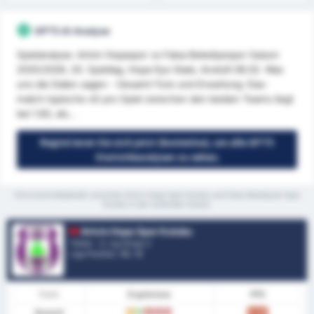
GPT5 AI Analyse
Spielanalyse: Artvin Hopaspor vs Fatsa Belediyespor Saison
2025/2026, 20. Spieltag, Hopa İlçe Stadı, Anstoß 08.02. Was
uns die Daten sagen - Gesamt-Tore und Erwartung: Das-
match-typische xG pro Spiel zwischen den beiden Teams liegt
bei 1.83, als...
Registrieren Sie sich jetzt (kostenlos), um alle GPT5
Statistikanalysen zu sehen;
*Durchschnittstatistik zwischen Artvin Hopa Spor Kulubu und Fatsa Belediyesi Spor
Kulubu in der laufenden Saison
Artvin Hopa Spor Kulubu
Türkei - 3. Lig Group 3
Liga Position.
14
/ 16
Form
Ergebnisse
PPS
Gesamt
U
S
N
N
N
0.79