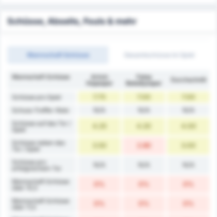
Schüsse, Abseits, Fouls & mehr
Mannschaft Schüsse
Gesamtschüsse im Spiel
Mannschaft Schüsse
Artvin
Fatsa
Durchschnitt
Hopaspor
Belediyespor
7.75
7.00
7.00
Schüsse pro Spiel
N/A
N/A
N/A
Schuss-Treffer-Rate
Schüsse auf das Tor /
4.25
4.20
4.00
Spiel
Schüsse neben das
3.50
2.80
3.00
Tor / Spiel
Schüsse pro
N/A
N/A
N/A
erfolgreichem Tor
Mannschaft Schüsse
0%
0%
0%
über 10,5
Mannschaft Schüsse
0%
0%
0%
über 11,5