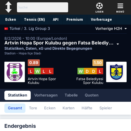
LIGEN
MENÜ
Ecken
Tennis (EN)
API
Premium
Vorhersage
/
3. Lig Group 3
Vorherige H2H
Türkei
8/2/2026 - 10:00 (Europe/London)
Artvin Hopa Spor Kulubu gegen Fatsa Belediyesi Spor Kulubu
Statistiken, Daten, xG und Direkte Begegnungen
Stadion -
Hopa İlçe Stadı
0.89
1.50
L
W
L
L
W
D
D
L
Artvin Hopa Spor
Fatsa Belediyesi
Kulubu
Spor Kulubu
Statistiken
Vorhersagen
Tabelle
Quoten
Gesamt
Tore
Ecken
Karten
Hälfte
Spieler
Endergebnis