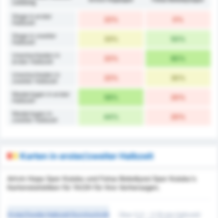
Leistung
Siege in erster
22%
0%
Halbzeit
Siege in zweiter
33%
50%
Halbzeit
Unentschieden in
22%
80%
erster Halbzeit
Unentschieden in
22%
30%
zweiter Halbzeit
Niederlagen in erster
56%
20%
Halbzeit
Niederlagen in
44%
20%
zweiter Halbzeit
Karten in erster/zweiter Halbzeit
Artvin Hopa Spor Kulubu und Fatsa Belediyesi Spor Kulubu's
Kartenstatistiken für 1H/2H für Ihre Vorhersagen.
Erste/Zweite Halbzeit Durchschnitt
Über 0,5 ~ 3 (Erste Halbzeit/