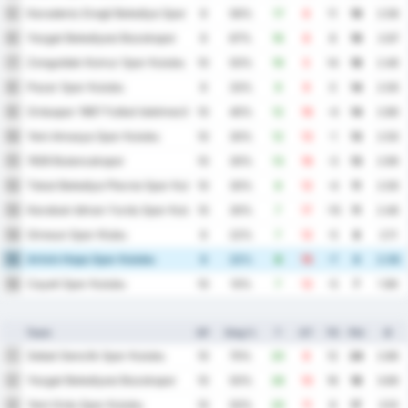
Karadeniz Eregli Belediye Spor Kulubu
5
9
56%
17
6
11
19
2.56
Yozgat Belediyesi Bozokspor
6
9
67%
16
8
8
19
2.67
Zonguldak Komur Spor Kulubu
7
10
50%
19
5
14
18
2.40
Pazar Spor Kulubu
8
9
33%
9
9
0
14
2.00
Orduspor 1967 Futbol Isletmeciligi Spor Kulubu
9
10
40%
12
16
-4
14
2.80
Yeni Amasya Spor Kulubu
10
10
30%
12
13
-1
13
2.50
1926 Bulancakspor
11
10
30%
13
16
-3
13
2.90
Tokat Belediye Plevne Spor Kulubu
12
10
30%
8
12
-4
11
2.00
Karabuk Idman Yurdu Spor Kulubu
13
10
30%
7
17
-10
11
2.40
Giresun Spor Klubu
14
9
22%
7
12
-5
8
2.11
Artvin Hopa Spor Kulubu
15
9
22%
8
15
-7
8
2.56
Cayeli Spor Kulubu
16
10
10%
7
12
-5
7
1.90
Team
SP
Sieg %
T
GT
TD
Pkt
Ø
Sebat Genclik Spor Kulubu
1
10
70%
20
8
12
24
2.80
Yozgat Belediyesi Bozokspor
2
10
50%
26
10
16
18
3.60
Yeni Ordu Spor Kulubu
3
10
50%
20
11
9
17
3.10