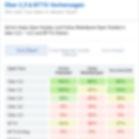
Über 2,5 & BTTS-Vorhersagen
Wie viele Tore fallen in diesem Spiel?
Artvin Hopa Spor Kulubu und Fatsa Belediyesi Spor Kulubu's
über 0,5 ~ 4,5 und BTTS-Daten.
Tore (Über)
Erste Halbzeit/ Zweite
Tore (Unter)
Halbzeit
Spiel Tore
Artvin
Fatsa
Durchschnitt
Hopaspor
Belediyespor
100%
80%
90%
Über 0,5
100%
40%
70%
Über 1,5
56%
20%
38%
Über 2,5
0%
10%
5%
Über 3,5
0%
10%
5%
Über 4,5
44%
30%
37%
BTTS
0%
0%
0%
BTTS & Sieg