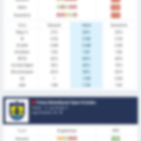
Heim
S
N
S
N
N
0.89
Auswärts
N
N
U
S
N
0.70
Stats
Gesamt
Heim
Auswärts
Sieg %
21%
22%
20%
Ø
2.53
2.56
2.50
Erzielt
0.89
0.89
0.90
Erhalten
1.63
1.67
1.60
BTTS
42%
44%
40%
Zu Null Spiel
16%
22%
10%
Verschossen
42%
33%
50%
xG
1
1.08
0.94
xGA
1.69
1.78
1.63
Fatsa Belediyesi Spor Kulubu
Türkei - 3. Lig Group 3
Liga Position.
4
/ 16
Form
Ergebnisse
PPS
Gesamt
U
U
S
N
N
1.89