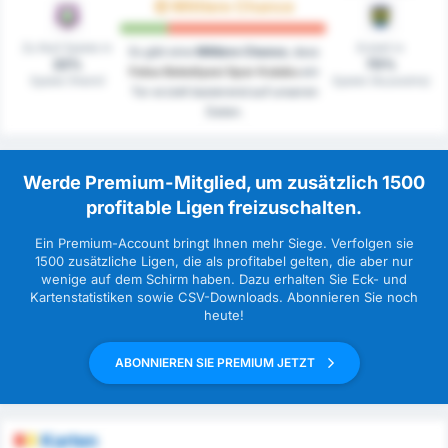
Mittlere Chance
Zu Null Spiele in
Erzielt in
Es gibt eine
Mittlere Chance
, dass
22%
70%
Fatsa Belediyesi Spor Kulubu
ein
Spiele (Heim)
Spiele (Auswärts)
Tor erzielt basierend auf unseren
Daten.
Werde Premium-Mitglied, um zusätzlich 1500
profitable Ligen freizuschalten.
Ein Premium-Account bringt Ihnen mehr Siege. Verfolgen sie
1500 zusätzliche Ligen, die als profitabel gelten, die aber nur
wenige auf dem Schirm haben. Dazu erhalten Sie Eck- und
Kartenstatistiken sowie CSV-Downloads. Abonnieren Sie noch
heute!
ABONNIEREN SIE PREMIUM JETZT
Karten