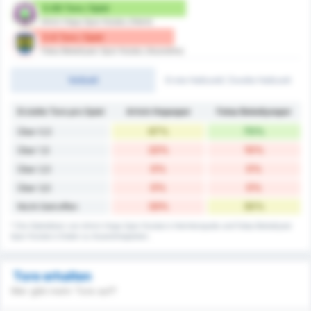
0.89 Tore / Spiel
Artvin Hopa Spor Kulubu (Heim)
0.8 Tore / Spiel
Fatsa Belediyesi Spor Kulubu (Auswärts)
Vollzeit
Erste Halbzeit/ Zweite Halbzeit
Erzielte Tore pro Spiel
Artvin Hopaspor
Fatsa Belediyespor
67%
70%
Über 0,5
22%
10%
Über 1,5
0%
0%
Über 2,5
0%
0%
Über 3,5
33%
30%
Nicht Getroffen
* Die Statistiken von Artvin Hopa Spor Kulubu's Heimtorquote und Fatsa Belediyesi
Spor Kulubu's Daten zu Auswärtsspielen.
Tore erhalten
Wer gibt mehr Tore auf?