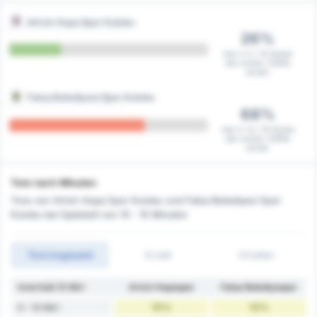
Artvin Hopa Spor Kulubu
26%
Hat in 5 / 19 Spiele
den ersten Treffer
erzielt
Fatsa Belediyesi Spor Kulubu
68%
Hat in 13 / 19 Spiele
den ersten Treffer
erzielt
Tore nach Minuten
Tore von Artvin Hopa Spor Kulubu und Fatsa Belediyesi Spor
Kulubu bei Spielzeit von 10 - 15 Minuten
Tore insgesamt
Erzielt
Erhalten
Innerhalb 10 Min'
Artvin Hopaspor
Fatsa Belediyespor
10%
10%
0 - 10 Min'