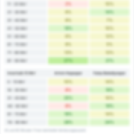
2%
10%
11 - 20 Min'
6%
14%
21 - 30 Min'
8%
7%
31 - 40 Min'
19%
10%
41 - 50 Min'
6%
12%
51 - 60 Min'
8%
5%
61 - 70 Min'
13%
12%
71 - 80 Min'
27%
21%
81 - 90 Min'
Innerhalb 15 Min'
Artvin Hopaspor
Fatsa Belediyespor
10%
14%
0 - 15 Min'
8%
19%
16 - 30 Min'
25%
10%
31 - 45 Min'
8%
19%
46 - 60 Min'
19%
14%
61 - 75 Min'
28%
24%
76 - 90 Min'
45 und 90 Minuten-Timer beinhaltet Verletzungsauszeit.