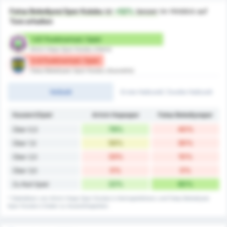
Fatsa Belediyesi Spor Kulubu
ist
+52%
besser
im Hinblick auf
Tore erhalten
1.67 Punktverlust / Spiel
Artvin Hopa Spor Kulubu (Heim)
0.8 Punktverlust / Spiel
Fatsa Belediyesi Spor Kulubu (Auswärts)
Vollzeit
Erste Halbzeit/ Zweite Halbzeit
Kassiert/Spiel
Artvin Hopaspor
Fatsa Belediyespor
78%
40%
Über 0,5
56%
30%
Über 1,5
33%
10%
Über 2,5
0%
0%
Über 3,5
22%
60%
Zu Null Spiel
* Statistiken von Artvin Hopa Spor Kulubu's Heimspielbilanz und Fatsa Belediyesi
Spor Kulubu's Daten zu Auswärtsspielen.