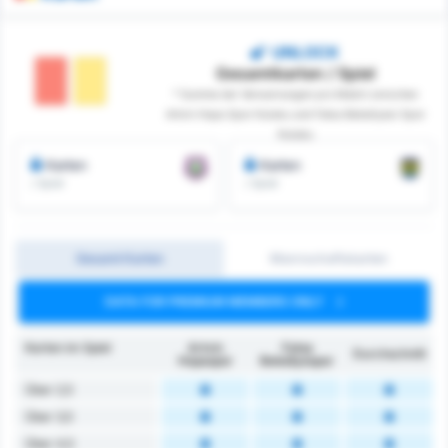
UNLOCK
Gesamtkarten / Spiel
* Summe der Verwarnungen pro Match zwischen
Artvin Hopa Spor Kulubu und Fatsa Belediyesi Spor
Kulubu
Karten
Karten
/ Spiel
/ Spiel
Gesamt Karten
Mannschaftskarten
DATA FOR PREMIUM MEMBERS ONLY
Karten im Spiel
Artvin
Fatsa
Durchschnitt
Hopaspor
Belediyespor
Über 2,5
Über 3,5
Über 4,5