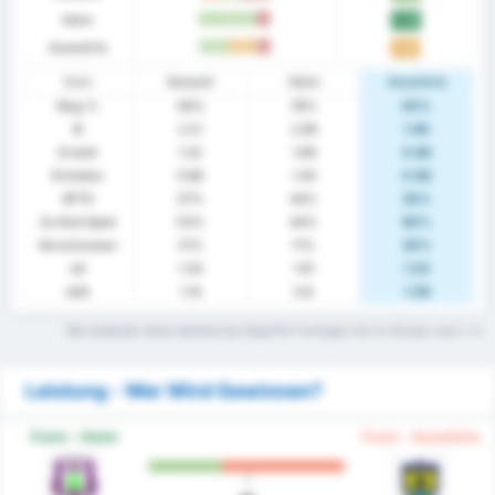
Heim
S
S
S
S
N
2.33
Auswärts
S
S
U
U
N
1.50
Stats
Gesamt
Heim
Auswärts
Sieg %
58%
78%
40%
Ø
2.21
2.89
1.60
Erzielt
1.32
1.89
0.80
Erhalten
0.89
1.00
0.80
BTTS
37%
44%
30%
Zu Null Spiel
53%
44%
60%
Verschossen
21%
11%
30%
xG
1.34
1.61
1.02
xGA
1.14
0.8
1.56
Was bedeuten diese statistischen Begriffe? Schlagen Sie im Glossar nach.
Leistung - Wer Wird Gewinnen?
Form - Heim
Form - Auswärts