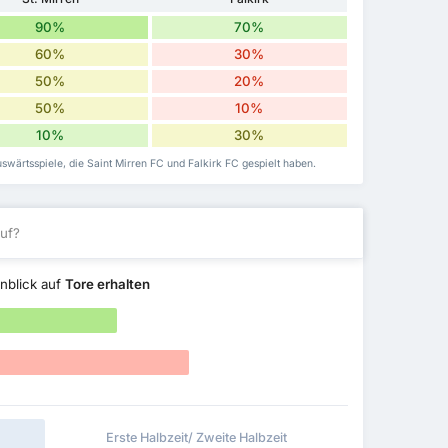
90%
70%
60%
30%
50%
20%
50%
10%
10%
30%
swärtsspiele, die Saint Mirren FC und Falkirk FC gespielt haben.
uf?
nblick auf
Tore erhalten
Erste Halbzeit/ Zweite Halbzeit