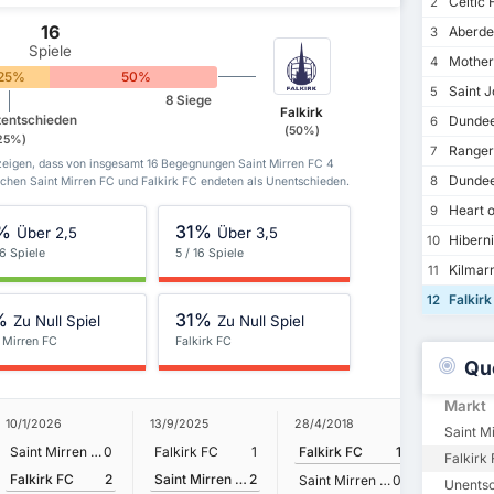
Celtic 
2
16
Aberde
3
Spiele
Mother
4
25%
50%
Saint J
5
8 Siege
Falkirk
tentschieden
Dundee
6
(50%)
25%)
Ranger
7
zeigen, dass von insgesamt 16 Begegnungen Saint Mirren FC 4
Dundee
8
chen Saint Mirren FC und Falkirk FC endeten als Unentschieden.
Heart o
9
%
31%
Über 2,5
Über 3,5
Hibern
10
16 Spiele
5 / 16 Spiele
Kilmar
11
Falkirk
12
%
31%
Zu Null Spiel
Zu Null Spiel
t Mirren FC
Falkirk FC
Qu
Markt
10/1/2026
13/9/2025
28/4/2018
17/4/2018
Saint M
Saint Mirren FC
0
Falkirk FC
1
Falkirk FC
1
Falkirk
Falkirk FC
2
Saint Mirren FC
2
Falkirk
Saint Mirren FC
0
Unents