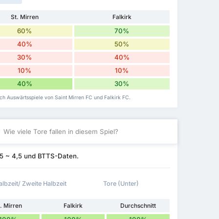
St. Mirren
Falkirk
60%
70%
40%
50%
30%
40%
10%
10%
40%
30%
h Auswärtsspiele von Saint Mirren FC und Falkirk FC.
Wie viele Tore fallen in diesem Spiel?
0,5 ~ 4,5 und BTTS-Daten.
albzeit/ Zweite Halbzeit
Tore (Unter)
. Mirren
Falkirk
Durchschnitt