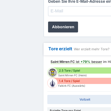
Geben Sie Ihre E-Mail-Adresse e
Abbonieren
Tore erzielt
Wer erzielt mehr Tore?
Saint Mirren FC
ist
+79%
besser
im Hi
2.5 Tore / Spiel
Saint Mirren FC (Heim)
1.4 Tore / Spiel
Falkirk FC (Auswärts)
Vollzeit
Erzielte Tore pro Spiel