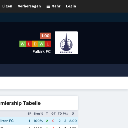
Ligen
Vorhersagen
Mehr
Login
1.00
W
L
D
W
L
Falkirk FC
miership Tabelle
SP
Sieg %
T
GT
TD
Pkt
Ø
irren FC
1
100%
2
0
2
3
2.00