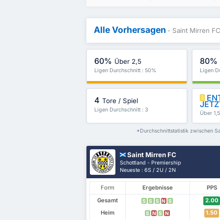
Alle Vorhersagen
- Saint Mirren FC
60%
80%
Über 2,5
Ligen Durchschnitt : 50%
Ligen D
ENT
4
Tore / Spiel
JETZ
Ligen Durchschnitt : 3
Über 1,
*Durchschnittstatistik zwischen S
Saint Mirren FC
Schottland - Premiership
Neueste : 6S / 2U / 2N
Form
Ergebnisse
PPS
Gesamt
2.00
S
S
S
N
S
Heim
1.50
S
N
S
N