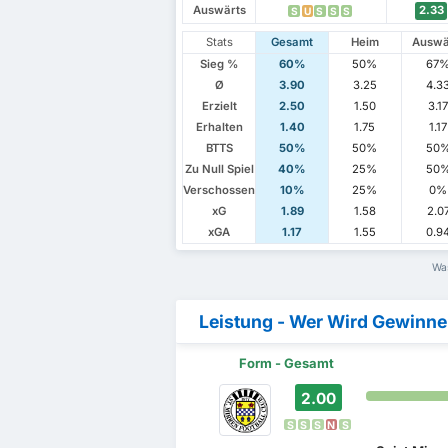
Auswärts
2.33
S
U
S
S
S
Stats
Gesamt
Heim
Auswä
Sieg %
60%
50%
67
Ø
3.90
3.25
4.3
Erzielt
2.50
1.50
3.1
Erhalten
1.40
1.75
1.17
BTTS
50%
50%
50
Zu Null Spiel
40%
25%
50
Verschossen
10%
25%
0%
xG
1.89
1.58
2.0
xGA
1.17
1.55
0.9
Was
Leistung - Wer Wird Gewinn
Form - Gesamt
2.00
S
S
S
N
S