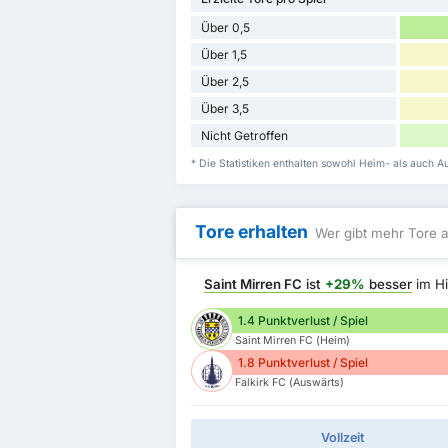
Über 0,5
Über 1,5
Über 2,5
Über 3,5
Nicht Getroffen
* Die Statistiken enthalten sowohl Heim- als auch Au
Tore erhalten
Wer gibt mehr Tore a
Saint Mirren FC
ist
+29%
besser
im Hi
1.4 Punktverlust / Spiel
Saint Mirren FC (Heim)
1.8 Punktverlust / Spiel
Falkirk FC (Auswärts)
Vollzeit