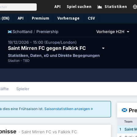
API
Spiel suchen
Statistiken
 (EN)
API
Premium
Vorhersage
CSV
/
Premiership
Vorherige H2H
Schottland
19/12/2026 - 15:00 (Europe/London)
Saint Mirren FC gegen Falkirk FC
Statistiken, Daten, xG und Direkte Begegnungen
Stadion -
TBD
älfte
Spieler
a dies eine Frühsaison ist.
Saisonstatistiken anzeigen
Pre
Team
Saint M
1
ebnisse
- Saint Mirren FC vs Falkirk FC