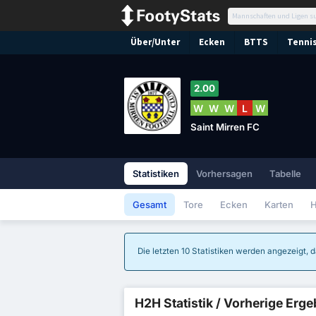
Über/Unter
Ecken
BTTS
Tennis
2.00
W
W
W
L
W
Saint Mirren FC
Statistiken
Vorhersagen
Tabelle
Gesamt
Tore
Ecken
Karten
H
Die letzten 10 Statistiken werden angezeigt, d
H2H Statistik / Vorherige Erg