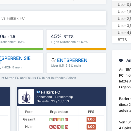
Über 0,
Über 1,
 vs Falkirk FC
Über 2,
Über 3,
Über 4,
45%
Über 1,5
BTTS
BTTS
urchschnitt : 83%
Ligen Durchschnitt : 67%
SPERREN SIE
ENTSPERREN
An
T
Über 8,5, 9,5 & mehr
5, FH/2H & mehr
Am 19/
FC
in 
aint Mirren FC und Falkirk FC in der laufenden Saison
letzte 
Ergebn
Falkirk FC
Schottland - Premiership
Basiere
Neueste : 3S / 1U / 6N
diese 
aufeina
Form
Ergebnisse
PPS
Gesamt
1.00
S
N
U
S
N
Von 16
Heim
1.00
N
N
N
S
N
4 Spie