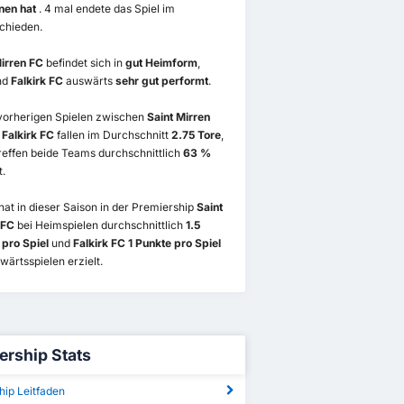
nen hat
. 4 mal endete das Spiel im
chieden.
Mirren FC
befindet sich in
gut Heimform
,
nd
Falkirk FC
auswärts
sehr gut performt
.
 vorherigen Spielen zwischen
Saint Mirren
d
Falkirk FC
fallen im Durchschnitt
2.75 Tore
,
reffen beide Teams durchschnittlich
63 %
t.
hat in dieser Saison in der Premiership
Saint
 FC
bei Heimspielen durchschnittlich
1.5
 pro Spiel
und
Falkirk FC 1 Punkte pro Spiel
wärtsspielen erzielt.
ership Stats
hip Leitfaden