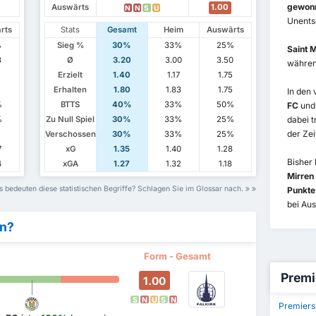
gewon
Auswärts
1.00
N
N
S
U
Unents
rts
Stats
Gesamt
Heim
Auswärts
%
Sieg %
30%
33%
25%
Saint 
3
Ø
3.20
3.00
3.50
währe
7
Erzielt
1.40
1.17
1.75
Erhalten
1.80
1.83
1.75
In den
%
BTTS
40%
33%
50%
FC
un
%
Zu Null Spiel
30%
33%
25%
dabei t
der Zei
Verschossen
30%
33%
25%
7
xG
1.35
1.40
1.28
Bisher 
4
xGA
1.27
1.32
1.18
Mirren
 bedeuten diese statistischen Begriffe? Schlagen Sie im Glossar nach.
Punkte
bei Aus
en?
Form - Gesamt
Premi
1.00
S
N
U
S
N
Premiers