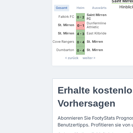
Saint Mirre
Hinblic
Gesamt
Heim
Auswärts
Saint Mirren
Falkirk FC
0 - 2
FC
Dunfermline
St. Mirren
0 - 1
Athletic
St. Mirren
East Kilbride
4 - 3
Cove Rangers
St. Mirren
0 - 4
Dumbarton
St. Mirren
0 - 4
zurück
weiter
Erhalte kostenlo
Vorhersagen
Abonnieren Sie FootyStats Prognos
Benutzertipps. Profitieren sie von 