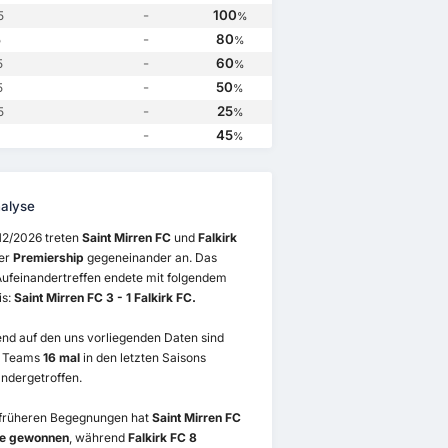
-
100
5
%
-
80
5
%
-
60
5
%
-
50
5
%
-
25
5
%
-
45
%
alyse
12/2026 treten
Saint Mirren FC
und
Falkirk
der
Premiership
gegeneinander an. Das
Aufeinandertreffen endete mit folgendem
is:
Saint Mirren FC 3 - 1 Falkirk FC.
nd auf den uns vorliegenden Daten sind
2 Teams
16 mal
in den letzten Saisons
ndergetroffen.
 früheren Begegnungen hat
Saint Mirren FC
le gewonnen
, während
Falkirk FC 8