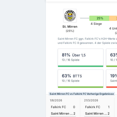
25%
4 Siege
St. Mirren
4 Un
(25%)
(
Saint Mirren FC ggn. Falkirk FC's H2H-Werte 
und Falkirk FC 8 gewannen. 4 der Spiele zwis
81%
63
Über 1,5
13 / 16 Spiele
10 / 
63%
19
BTTS
10 / 16 Spiele
Sain
Saint Mirren FC vs Falkirk FC Vorherige Ergebnisse
1/8/2026
21/3/2026
Falkirk FC
0
Falkirk FC
1
Saint Mirren FC
2
Saint Mirren FC
2