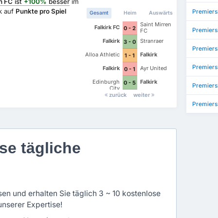
n FC
ist
+100%
besser
im
k auf
Punkte pro Spiel
Premiers
Gesamt
Heim
Auswärts
Saint Mirren
Falkirk FC
0 - 2
Premier
FC
Falkirk
Stranraer
3 - 0
Premiers
Alloa Athletic
Falkirk
1 - 1
Premiers
Falkirk
Ayr United
0 - 1
Edinburgh
Falkirk
0 - 5
Premiers
City
zurück
weiter
Premiers
se tägliche
en und erhalten Sie täglich 3 ~ 10 kostenlose
unserer Expertise!