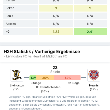
Karten
N/A
N/A
Ecken
3
3
Fouls
N/A
N/A
Abseits
N/A
N/A
xG
1.34
2.41
H2H Statistik / Vorherige Ergebnisse
- Livingston FC vs Heart of Midlothian FC
23
Spiele
13%
35%
52%
3 Siege
12 Siege
Livingston
Hearts
8 Untentschieden
(13%)
(52%)
(35%)
Livingston FC ggn. Heart of Midlothian FC's H2H-Werte zeigen, dass von
insgesamt 23 Begegnungen Livingston FC 3 und Heart of Midlothian FC 12
gewannen. 8 der Spiele zwischen Livingston FC und Heart of Midlothian FC
endeten als Unentschieden.