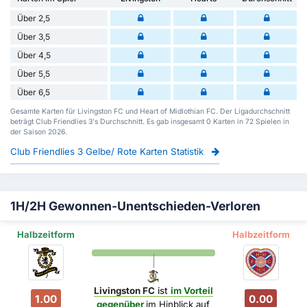
Über 2,5
Über 3,5
Über 4,5
Über 5,5
Über 6,5
Gesamte Karten für Livingston FC und Heart of Midlothian FC. Der Ligadurchschnitt
beträgt Club Friendlies 3's Durchschnitt. Es gab insgesamt 0 Karten in 72 Spielen in
der Saison 2026.
Club Friendlies 3 Gelbe/ Rote Karten Statistik
1H/2H Gewonnen-Unentschieden-Verloren
Halbzeitform
Halbzeitform
Livingston FC
ist
im Vorteil
1.00
0.00
gegenüber
im Hinblick auf