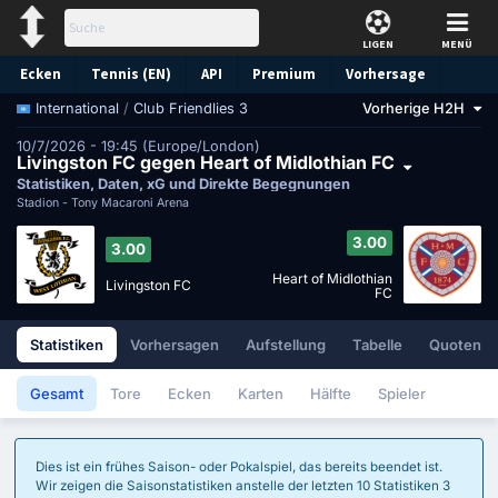
LIGEN
MENÜ
Ecken
Tennis (EN)
API
Premium
Vorhersage
/
Club Friendlies 3
Vorherige H2H
International
10/7/2026 - 19:45 (Europe/London)
Livingston FC gegen Heart of Midlothian FC
Statistiken, Daten, xG und Direkte Begegnungen
Stadion -
Tony Macaroni Arena
3.00
3.00
Heart of Midlothian
Livingston FC
FC
Statistiken
Vorhersagen
Aufstellung
Tabelle
Quoten
Gesamt
Tore
Ecken
Karten
Hälfte
Spieler
Dies ist ein frühes Saison- oder Pokalspiel, das bereits beendet ist.
Wir zeigen die Saisonstatistiken anstelle der letzten 10 Statistiken 3