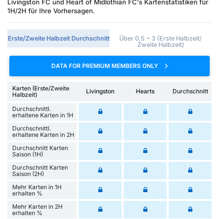
Livingston FC und Heart of Midlothian FC's Kartenstatistiken für
1H/2H für Ihre Vorhersagen.
Erste/Zweite Halbzeit Durchschnitt
Über 0,5 ~ 3 (Erste Halbzeit/
Zweite Halbzeit)
DATA FOR PREMIUM MEMBERS ONLY
Karten (Erste/Zweite
Livingston
Hearts
Durchschnitt
Halbzeit)
Durchschnittl.
erhaltene Karten in 1H
Durchschnittl.
erhaltene Karten in 2H
Durchschnitt Karten
Saison (1H)
Durchschnitt Karten
Saison (2H)
Mehr Karten in 1H
erhalten %
Mehr Karten in 2H
erhalten %