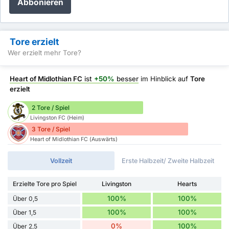
Abbonieren
Tore erzielt
Wer erzielt mehr Tore?
Heart of Midlothian FC
ist
+50%
besser
im Hinblick auf
Tore
erzielt
2 Tore / Spiel
Livingston FC (Heim)
3 Tore / Spiel
Heart of Midlothian FC (Auswärts)
Vollzeit
Erste Halbzeit/ Zweite Halbzeit
Erzielte Tore pro Spiel
Livingston
Hearts
100%
100%
Über 0,5
100%
100%
Über 1,5
0%
100%
Über 2,5