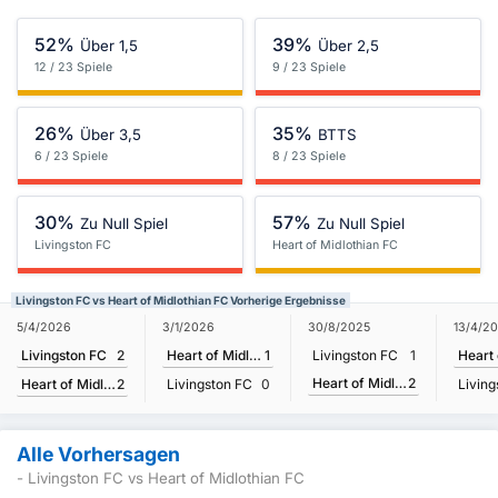
52%
39%
Über 1,5
Über 2,5
12 / 23 Spiele
9 / 23 Spiele
26%
35%
Über 3,5
BTTS
6 / 23 Spiele
8 / 23 Spiele
30%
57%
Zu Null Spiel
Zu Null Spiel
Livingston FC
Heart of Midlothian FC
Livingston FC vs Heart of Midlothian FC Vorherige Ergebnisse
5/4/2026
3/1/2026
30/8/2025
13/4/2
Livingston FC
2
Heart of Midlothian FC
1
Livingston FC
1
Heart of Midlothian FC
2
Heart of Midlothian FC
2
Livingston FC
0
Living
Alle Vorhersagen
- Livingston FC vs Heart of Midlothian FC