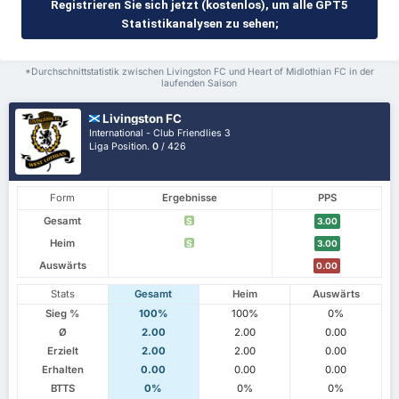
Registrieren Sie sich jetzt (kostenlos), um alle GPT5
Statistikanalysen zu sehen;
*Durchschnittstatistik zwischen Livingston FC und Heart of Midlothian FC in der
laufenden Saison
Livingston FC
International - Club Friendlies 3
Liga Position.
0
/ 426
Form
Ergebnisse
PPS
Gesamt
S
3.00
Heim
S
3.00
Auswärts
0.00
Stats
Gesamt
Heim
Auswärts
Sieg %
100%
100%
0%
Ø
2.00
2.00
0.00
Erzielt
2.00
2.00
0.00
Erhalten
0.00
0.00
0.00
BTTS
0%
0%
0%