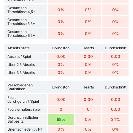
Gesamtzahl
0%
0%
0%
Torschüsse 4,5+
Gesamtzahl
0%
0%
0%
Torschüsse 5,5+
Gesamtzahl
0%
0%
0%
Torschüsse 6,5+
Abseits Stats
Livingston
Hearts
Durchschnitt
0.00
0.00
0.00
Abseits / Spiel
0%
0%
0%
Über 2,5 Abseits
0%
0%
0%
Über 3,5 Abseits
Verschiedenen
Livingston
Hearts
Durchschnitt
Statistiken
Fouls
0.00
0.00
0.00
durchgeführt/Spiel
0
0
0.00
Fouls erhalten/Spiel
Durchschnittlicher
68%
0%
34%
Ballbesitz
0%
0%
0%
Unentschieden % FT