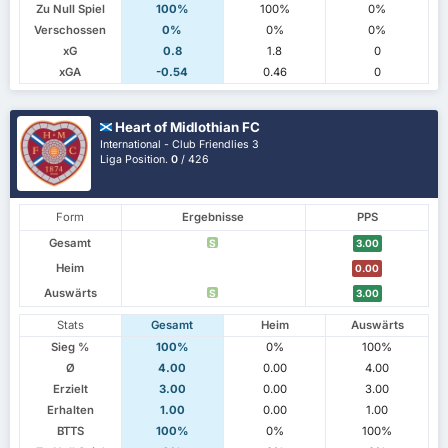
Zu Null Spiel
100%
100%
0%
Verschossen
0%
0%
0%
xG
0.8
1.8
0
xGA
-0.54
0.46
0
Heart of Midlothian FC
International - Club Friendlies 3
Liga Position.
0
/ 426
Form
Ergebnisse
PPS
Gesamt
S
3.00
Heim
0.00
Auswärts
S
3.00
Stats
Gesamt
Heim
Auswärts
Sieg %
100%
0%
100%
Ø
4.00
0.00
4.00
Erzielt
3.00
0.00
3.00
Erhalten
1.00
0.00
1.00
BTTS
100%
0%
100%