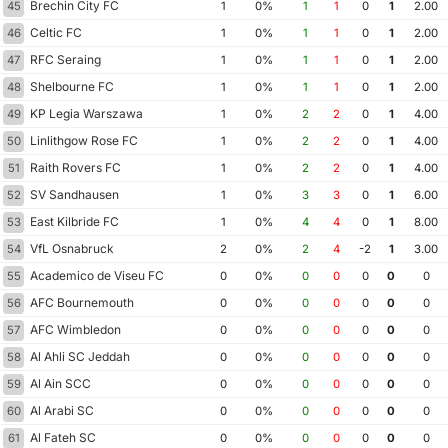
Brechin City FC
45
1
0%
1
1
0
1
2.00
Celtic FC
46
1
0%
1
1
0
1
2.00
RFC Seraing
47
1
0%
1
1
0
1
2.00
Shelbourne FC
48
1
0%
1
1
0
1
2.00
KP Legia Warszawa
49
1
0%
2
2
0
1
4.00
Linlithgow Rose FC
50
1
0%
2
2
0
1
4.00
Raith Rovers FC
51
1
0%
2
2
0
1
4.00
SV Sandhausen
52
1
0%
3
3
0
1
6.00
East Kilbride FC
53
1
0%
4
4
0
1
8.00
VfL Osnabruck
54
2
0%
2
4
-2
1
3.00
Academico de Viseu FC
55
0
0%
0
0
0
0
0
AFC Bournemouth
56
0
0%
0
0
0
0
0
AFC Wimbledon
57
0
0%
0
0
0
0
0
Al Ahli SC Jeddah
58
0
0%
0
0
0
0
0
Al Ain SCC
59
0
0%
0
0
0
0
0
Al Arabi SC
60
0
0%
0
0
0
0
0
Al Fateh SC
61
0
0%
0
0
0
0
0