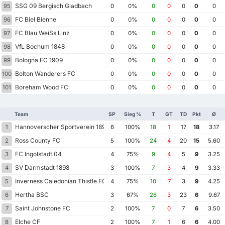
SSG 09 Bergisch Gladbach
95
0
0%
0
0
0
0
0
FC Biel Bienne
96
0
0%
0
0
0
0
0
FC Blau WeiSs Linz
97
0
0%
0
0
0
0
0
VfL Bochum 1848
98
0
0%
0
0
0
0
0
Bologna FC 1909
99
0
0%
0
0
0
0
0
Bolton Wanderers FC
100
0
0%
0
0
0
0
0
Boreham Wood FC
101
0
0%
0
0
0
0
0
Team
SP
Sieg %
T
GT
TD
Pkt
Ø
Hannoverscher Sportverein 1896
1
6
100%
18
1
17
18
3.17
Ross County FC
2
5
100%
24
4
20
15
5.60
FC Ingolstadt 04
3
4
75%
9
4
5
9
3.25
SV Darmstadt 1898
4
3
100%
7
3
4
9
3.33
Inverness Caledonian Thistle FC
5
4
75%
10
7
3
9
4.25
Hertha BSC
6
3
67%
26
3
23
6
9.67
Saint Johnstone FC
7
2
100%
7
0
7
6
3.50
Elche CF
8
2
100%
7
1
6
6
4.00