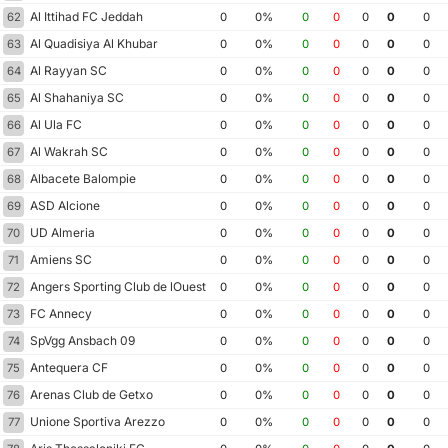
Al Ittihad FC Jeddah
62
0
0%
0
0
0
0
0
Al Quadisiya Al Khubar
63
0
0%
0
0
0
0
0
Al Rayyan SC
64
0
0%
0
0
0
0
0
Al Shahaniya SC
65
0
0%
0
0
0
0
0
Al Ula FC
66
0
0%
0
0
0
0
0
Al Wakrah SC
67
0
0%
0
0
0
0
0
Albacete Balompie
68
0
0%
0
0
0
0
0
ASD Alcione
69
0
0%
0
0
0
0
0
UD Almeria
70
0
0%
0
0
0
0
0
Amiens SC
71
0
0%
0
0
0
0
0
Angers Sporting Club de lOuest
72
0
0%
0
0
0
0
0
FC Annecy
73
0
0%
0
0
0
0
0
SpVgg Ansbach 09
74
0
0%
0
0
0
0
0
Antequera CF
75
0
0%
0
0
0
0
0
Arenas Club de Getxo
76
0
0%
0
0
0
0
0
Unione Sportiva Arezzo
77
0
0%
0
0
0
0
0