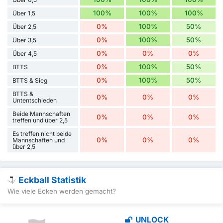
100%
100%
100%
Über 1,5
0%
100%
50%
Über 2,5
0%
100%
50%
Über 3,5
0%
0%
0%
Über 4,5
0%
100%
50%
BTTS
0%
100%
50%
BTTS & Sieg
BTTS &
0%
0%
0%
Untentschieden
Beide Mannschaften
0%
0%
0%
treffen und über 2,5
Es treffen nicht beide
0%
0%
0%
Mannschaften und
über 2,5
Eckball Statistik
Wie viele Ecken werden gemacht?
UNLOCK