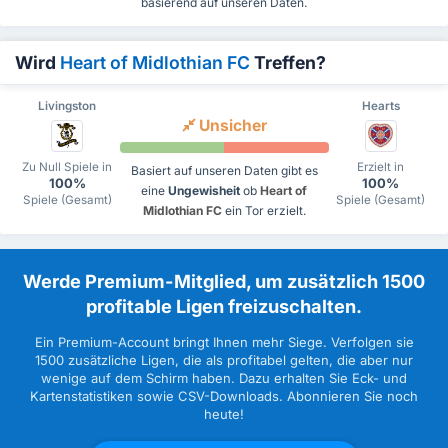
basierend auf unseren Daten.
Wird
Heart of Midlothian FC
Treffen?
Livingston
Hearts
Unsicher
Zu Null Spiele in
Erzielt in
Basiert auf unseren Daten gibt es
100%
100%
eine
Ungewisheit
ob
Heart of
Spiele (Gesamt)
Spiele (Gesamt)
Midlothian FC
ein Tor erzielt.
Werde Premium-Mitglied, um zusätzlich 1500
profitable Ligen freizuschalten.
Ein Premium-Account bringt Ihnen mehr Siege. Verfolgen sie
1500 zusätzliche Ligen, die als profitabel gelten, die aber nur
wenige auf dem Schirm haben. Dazu erhalten Sie Eck- und
Kartenstatistiken sowie CSV-Downloads. Abonnieren Sie noch
heute!