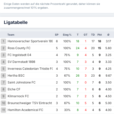
Einige Daten werden auf die nächste Prozentzahl gerundet, daher können sie
zusammengerechnet 101% ergeben.
Ligatabelle
Team
SP
Sieg %
T
GT
TD
Pkt
Ø
Hannoverscher Sportverein 1896
1
6
100%
18
1
17
18
3.17
Ross County FC
2
5
100%
24
4
20
15
5.60
FC Ingolstadt 04
3
4
75%
9
4
5
9
3.25
SV Darmstadt 1898
4
3
100%
7
3
4
9
3.33
Inverness Caledonian Thistle FC
5
4
75%
10
7
3
9
4.25
Hertha BSC
6
3
67%
26
3
23
6
9.67
Saint Johnstone FC
7
2
100%
7
0
7
6
3.50
Elche CF
8
2
100%
7
1
6
6
4.00
Kilmarnock FC
9
2
100%
7
2
5
6
4.50
Braunschweiger TSV Eintracht 1895
10
3
67%
10
5
5
6
5.00
Hamilton Academical FC
11
3
33%
8
4
4
5
4.00