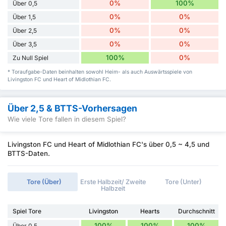
0%
100%
Über 0,5
0%
0%
Über 1,5
0%
0%
Über 2,5
0%
0%
Über 3,5
100%
0%
Zu Null Spiel
* Toraufgabe-Daten beinhalten sowohl Heim- als auch Auswärtsspiele von
Livingston FC und Heart of Midlothian FC.
Über 2,5 & BTTS-Vorhersagen
Wie viele Tore fallen in diesem Spiel?
Livingston FC und Heart of Midlothian FC's über 0,5 ~ 4,5 und
BTTS-Daten.
Tore (Über)
Erste Halbzeit/ Zweite
Tore (Unter)
Halbzeit
Spiel Tore
Livingston
Hearts
Durchschnitt
100%
100%
100%
Über 0,5