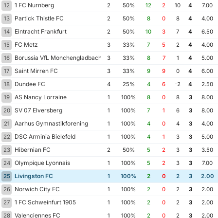
1 FC Nurnberg
12
2
50%
12
2
10
4
7.00
Partick Thistle FC
13
2
50%
8
0
8
4
4.00
Eintracht Frankfurt
14
2
50%
10
3
7
4
6.50
FC Metz
15
3
33%
7
5
2
4
4.00
Borussia VfL Monchengladbach
16
3
33%
8
7
1
4
5.00
Saint Mirren FC
17
3
33%
9
9
0
4
6.00
Dundee FC
18
4
25%
4
6
-2
4
2.50
AS Nancy Lorraine
19
1
100%
8
0
8
3
8.00
SV 07 Elversberg
20
1
100%
7
1
6
3
8.00
Aarhus Gymnastikforening
21
1
100%
4
0
4
3
4.00
DSC Arminia Bielefeld
22
1
100%
4
1
3
3
5.00
Hibernian FC
23
2
50%
5
2
3
3
3.50
Olympique Lyonnais
24
1
100%
5
2
3
3
7.00
Livingston FC
25
1
100%
2
0
2
3
2.00
Norwich City FC
26
1
100%
2
0
2
3
2.00
1 FC Schweinfurt 1905
27
1
100%
2
0
2
3
2.00
Valenciennes FC
28
1
100%
2
0
2
3
2.00