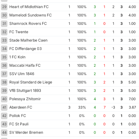
Heart of Midlothian FC
29
1
100%
3
1
2
3
4.00
Mamelodi Sundowns FC
30
1
100%
3
1
2
3
4.00
Shamrock Rovers FC
31
1
100%
1
0
1
3
1.00
FC Twente
32
1
100%
1
0
1
3
1.00
Stade Malherbe Caen
33
1
100%
2
1
1
3
3.00
FC Differdange 03
34
1
100%
2
1
1
3
3.00
1 FC Koln
35
1
100%
2
1
1
3
3.00
Maccabi Haifa FC
36
1
100%
2
1
1
3
3.00
SSV Ulm 1846
37
1
100%
2
1
1
3
3.00
Royal Standard de Liege
38
1
100%
3
2
1
3
5.00
VfB Stuttgart 1893
39
1
100%
3
2
1
3
5.00
Polessya Zhitomir
40
1
100%
4
3
1
3
7.00
Aberdeen FC
41
3
33%
4
7
-3
3
3.67
Pollok FC
42
1
0%
0
0
0
1
0.00
FC St Pauli
43
1
0%
0
0
0
1
0.00
SV Werder Bremen
44
1
0%
0
0
0
1
0.00