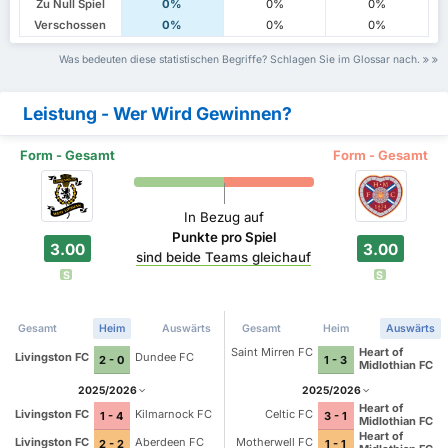
Zu Null Spiel
0%
0%
0%
Verschossen
0%
0%
0%
Was bedeuten diese statistischen Begriffe? Schlagen Sie im Glossar nach.
Leistung - Wer Wird Gewinnen?
Form - Gesamt
Form - Gesamt
In Bezug auf
Punkte pro Spiel
3.00
3.00
sind beide Teams gleichauf
S
S
Gesamt
Heim
Auswärts
Gesamt
Heim
Auswärts
Saint Mirren FC
Heart of
Livingston FC
Dundee FC
2 - 0
1 - 3
Midlothian FC
2025/2026
2025/2026
Heart of
Livingston FC
Kilmarnock FC
Celtic FC
1 - 4
3 - 1
Midlothian FC
Heart of
Livingston FC
Aberdeen FC
Motherwell FC
2 - 2
1 - 1