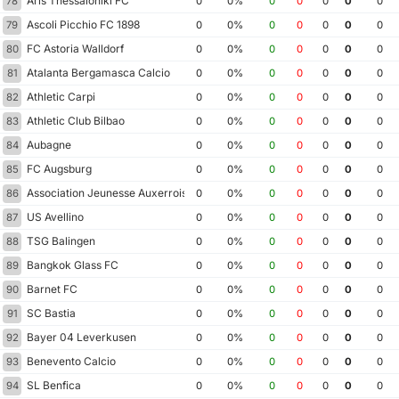
Aris Thessaloniki FC
78
0
0%
0
0
0
0
0
Ascoli Picchio FC 1898
79
0
0%
0
0
0
0
0
FC Astoria Walldorf
80
0
0%
0
0
0
0
0
Atalanta Bergamasca Calcio
81
0
0%
0
0
0
0
0
Athletic Carpi
82
0
0%
0
0
0
0
0
Athletic Club Bilbao
83
0
0%
0
0
0
0
0
Aubagne
84
0
0%
0
0
0
0
0
FC Augsburg
85
0
0%
0
0
0
0
0
Association Jeunesse Auxerroise
86
0
0%
0
0
0
0
0
US Avellino
87
0
0%
0
0
0
0
0
TSG Balingen
88
0
0%
0
0
0
0
0
Bangkok Glass FC
89
0
0%
0
0
0
0
0
Barnet FC
90
0
0%
0
0
0
0
0
SC Bastia
91
0
0%
0
0
0
0
0
Bayer 04 Leverkusen
92
0
0%
0
0
0
0
0
Benevento Calcio
93
0
0%
0
0
0
0
0
SL Benfica
94
0
0%
0
0
0
0
0