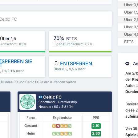
Über 0,
Über 1,
Celtic FC
Über 2,
Über 3,
Über 4,
70%
Über 1,5
BTTS
BTTS
urchschnitt : 83%
Ligen Durchschnitt : 67%
SPERREN SIE
ENTSPERREN
An
T
Über 8,5, 9,5 & mehr
5, FH/2H & mehr
Am 2/1
der
Pr
n Dundee FC und Celtic FC in der laufenden Saison
Aufeina
Dundee 
Celtic FC
Schottland - Premiership
Basiere
Neueste : 6S / 3U / 1N
diese 
aufeina
Form
Ergebnisse
PPS
Gesamt
2.10
U
N
U
U
S
Von 35
Heim
2.33
S
S
U
U
S
Spiele