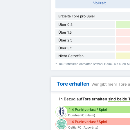
Vollzeit
Erzielte Tore pro Spiel
Über 0,5
Über 1,5
Über 2,5
Über 3,5
Nicht Getroffen
* Die Statistiken enthalten sowohl Heim- als auch A
Tore erhalten
Wer gibt mehr Tore a
In Bezug auf
Tore erhalten
sind beide 
1.4 Punktverlust / Spiel
Dundee FC (Heim)
1.4 Punktverlust / Spiel
Celtic FC (Auswärts)