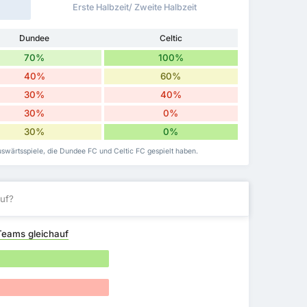
Erste Halbzeit/ Zweite Halbzeit
Dundee
Celtic
70%
100%
40%
60%
30%
40%
30%
0%
30%
0%
uswärtsspiele, die Dundee FC und Celtic FC gespielt haben.
uf?
Teams gleichauf