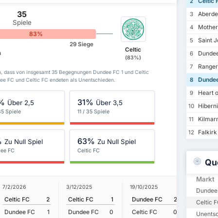
Celtic 
2
35
Aberde
3
Spiele
Mother
4
83%
Saint J
5
29 Siege
Celtic
n
Dundee
6
(83%)
Ranger
7
n, dass von insgesamt 35 Begegnungen Dundee FC 1 und Celtic
Dundee
8
e FC und Celtic FC endeten als Unentschieden.
Heart o
9
%
31%
Über 2,5
Über 3,5
Hibern
10
35 Spiele
11 / 35 Spiele
Kilmar
11
Falkirk
12
%
63%
Zu Null Spiel
Zu Null Spiel
ee FC
Celtic FC
Qu
Markt
7/2/2026
3/12/2025
19/10/2025
5/2/2025
Dundee
Celtic FC
2
Celtic FC
1
Dundee FC
2
Celtic 
Celtic 
Dundee FC
1
Dundee FC
0
Celtic FC
0
Dundee
Unents