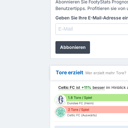
Abonnieren Sie FootyStats Prognos
Benutzertipps. Profitieren sie von 
Geben Sie Ihre E-Mail-Adresse e
Abbonieren
Tore erzielt
Wer erzielt mehr Tore?
Celtic FC
ist
+11%
besser
im Hinblick
1.8 Tore / Spiel
Dundee FC (Heim)
2 Tore / Spiel
Celtic FC (Auswärts)