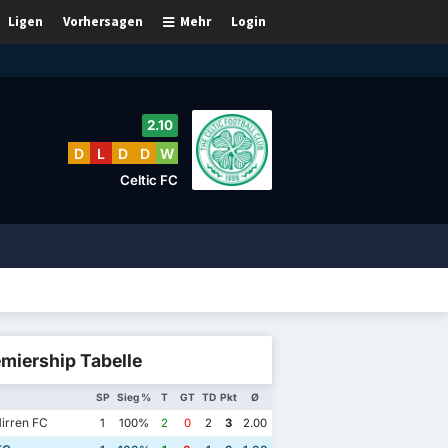
Ligen
Vorhersagen
Mehr
Login
2.10
D
L
D
D
W
Celtic FC
miership Tabelle
SP
Sieg %
T
GT
TD
Pkt
Ø
irren FC
1
100%
2
0
2
3
2.00