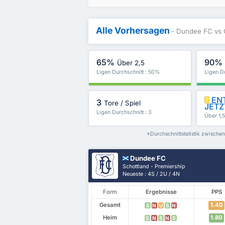
Alle Vorhersagen
- Dundee FC vs 
65%
90%
Über 2,5
Ligen Durchschnitt : 50%
Ligen D
ENT
3
Tore / Spiel
JETZ
Ligen Durchschnitt : 3
Über 1,
*Durchschnittstatistik zwische
Dundee FC
Schottland - Premiership
Neueste : 4S / 2U / 4N
Form
Ergebnisse
PPS
Gesamt
1.40
S
N
U
S
N
Heim
1.80
S
N
S
N
S