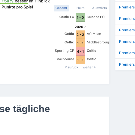
t
+50%
besser
im Hinblick
f
Punkte pro Spiel
Premiers
Gesamt
Heim
Auswärts
Celtic FC
Dundee FC
1 - 0
Premier
2026
Premiers
Celtic
AC Milan
2 - 2
Premiers
Celtic
Middlesbrough
1 - 1
Sporting CP
Celtic
4 - 1
Premiers
Shelbourne
Celtic
1 - 1
Premiers
zurück
weiter
se tägliche