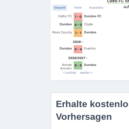
Celtic FC
is
au
Gesamt
Heim
Auswärts
Celtic FC
Dundee FC
1 - 0
Dundee
Clyde
4 - 0
Ross County
Dundee
1 - 1
2026
Dundee
Everton
0 - 4
2026/2027
Annan
Dundee
0 - 5
Athletic
zurück
weiter
Erhalte kostenlo
Vorhersagen