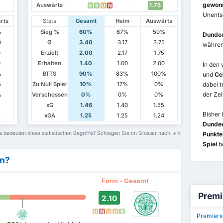
gewon
Auswärts
1.75
S
S
U
N
Unents
rts
Stats
Gesamt
Heim
Auswärts
%
Sieg %
60%
67%
50%
Dunde
0
Ø
3.40
3.17
3.75
währe
0
Erzielt
2.00
2.17
1.75
0
Erhalten
1.40
1.00
2.00
In den
%
BTTS
90%
83%
100%
und
Ce
%
Zu Null Spiel
10%
17%
0%
dabei t
der Zei
%
Verschossen
0%
0%
0%
1
xG
1.46
1.40
1.55
Bisher 
3
xGA
1.25
1.25
1.24
Dunde
 bedeuten diese statistischen Begriffe? Schlagen Sie im Glossar nach.
Punkte
Spiel
be
en?
Form - Gesamt
Premi
2.10
U
N
U
U
S
Premiers