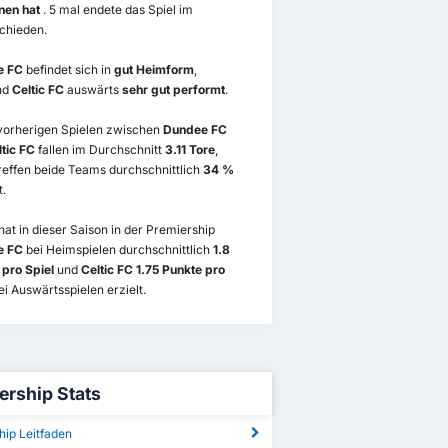
nen hat
. 5 mal endete das Spiel im
chieden.
e FC
befindet sich in
gut Heimform
,
nd
Celtic FC
auswärts
sehr gut performt
.
 vorherigen Spielen zwischen
Dundee FC
ltic FC
fallen im Durchschnitt
3.11 Tore
,
reffen beide Teams durchschnittlich
34 %
t.
hat in dieser Saison in der Premiership
e FC
bei Heimspielen durchschnittlich
1.8
 pro Spiel
und
Celtic FC 1.75 Punkte pro
i Auswärtsspielen erzielt.
ership Stats
hip Leitfaden