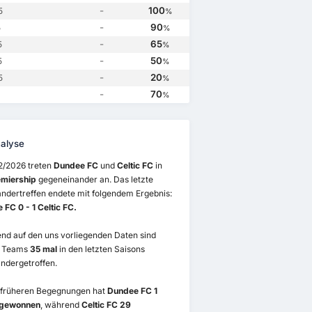
-
100
5
%
-
90
5
%
-
65
5
%
-
50
5
%
-
20
5
%
-
70
%
alyse
2/2026 treten
Dundee FC
und
Celtic FC
in
emiership
gegeneinander an. Das letzte
ndertreffen endete mit folgendem Ergebnis:
FC 0 - 1 Celtic FC.
nd auf den uns vorliegenden Daten sind
2 Teams
35 mal
in den letzten Saisons
ndergetroffen.
 früheren Begegnungen hat
Dundee FC 1
 gewonnen
, während
Celtic FC 29