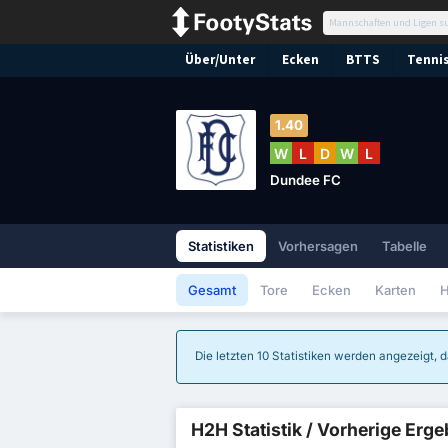
Über/Unter
Ecken
BTTS
Tennis
1.40
W
L
D
W
L
Dundee FC
Statistiken
Vorhersagen
Tabelle
Gesamt
Tore
Ecken
Karten
H
Die letzten 10 Statistiken werden angezeigt, d
H2H Statistik / Vorherige Erg