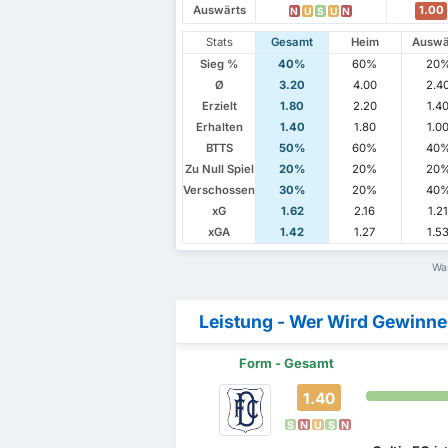
Auswärts
1.00
N
U
S
U
N
Stats
Gesamt
Heim
Auswä
Sieg %
40%
60%
20
Ø
3.20
4.00
2.4
Erzielt
1.80
2.20
1.4
Erhalten
1.40
1.80
1.0
BTTS
50%
60%
40
Zu Null Spiel
20%
20%
20
Verschossen
30%
20%
40
xG
1.62
2.16
1.2
xGA
1.42
1.27
1.5
Was
Leistung - Wer Wird Gewinn
Form - Gesamt
1.40
S
N
U
S
N