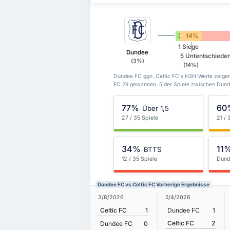
3%
14%
1 Siege
Dundee
5 Untentschiede
(3%)
(14%)
Dundee FC ggn. Celtic FC's H2H-Werte zeige
FC 29 gewannen. 5 der Spiele zwischen Dunde
77%
60
Über 1,5
27 / 35 Spiele
21 / 
34%
11
BTTS
12 / 35 Spiele
Dund
Dundee FC vs Celtic FC Vorherige Ergebnisse
3/8/2026
5/4/2026
Celtic FC
1
Dundee FC
1
Celtic FC
2
Dundee FC
0