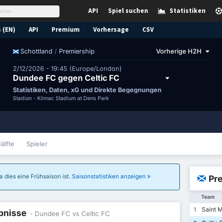
API
Spiel suchen
Statistiken
 (EN)
API
Premium
Vorhersage
CSV
/
Premiership
Vorherige H2H
Schottland
2/12/2026 - 19:45 (Europe/London)
Dundee FC gegen Celtic FC
Statistiken, Daten, xG und Direkte Begegnungen
Stadion -
Kilmac Stadium at Dens Park
älfte
Spieler
a dies eine Frühsaison ist.
Saisonstatistiken anzeigen
Pre
Team
Saint M
1
ebnisse
- Dundee FC vs Celtic FC