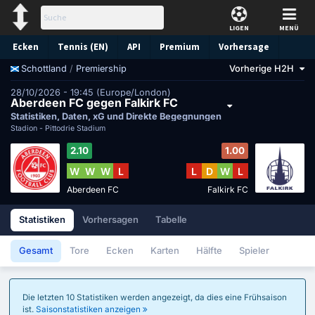
LIGEN
MENÜ
Ecken
Tennis (EN)
API
Premium
Vorhersage
/
Premiership
Vorherige H2H
Schottland
28/10/2026 - 19:45 (Europe/London)
Aberdeen FC gegen Falkirk FC
Statistiken, Daten, xG und Direkte Begegnungen
Stadion -
Pittodrie Stadium
2.10
1.00
W
W
W
L
L
D
W
L
Aberdeen FC
Falkirk FC
Statistiken
Vorhersagen
Tabelle
Gesamt
Tore
Ecken
Karten
Hälfte
Spieler
Die letzten 10 Statistiken werden angezeigt, da dies eine Frühsaison
ist.
Saisonstatistiken anzeigen