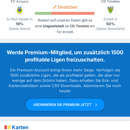
FC Arouca
CD Tondela
Unsicher
Zu Null Spiele in
Erzielt in
Basiert auf unseren Daten gibt es
19%
50%
eine
Ungewisheit
ob
CD Tondela
ein
Spiele (Heim)
Spiele (Auswärts)
Tor erzielt.
Werde Premium-Mitglied, um zusätzlich 1500
profitable Ligen freizuschalten.
Ein Premium-Account bringt Ihnen mehr Siege. Verfolgen sie
1500 zusätzliche Ligen, die als profitabel gelten, die aber nur
wenige auf dem Schirm haben. Dazu erhalten Sie Eck- und
Kartenstatistiken sowie CSV-Downloads. Abonnieren Sie noch
heute!
ABONNIEREN SIE PREMIUM JETZT
Karten