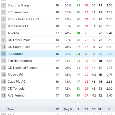
Sporting Braga
5
16
50%
32
16
16
29
3.00
FC Famalicao
6
16
50%
26
12
14
28
2.38
Vitoria Guimaraes SC
7
17
47%
26
19
7
28
2.65
Moreirense FC
8
16
50%
20
21
-1
26
2.56
Alverca
9
17
41%
18
23
-5
26
2.41
GD Estoril Praia
10
16
38%
28
23
5
23
3.19
CD Santa Clara
11
17
41%
17
17
0
23
2.00
FC Arouca
12
16
38%
24
29
-5
22
3.31
Estrela Amadora
13
17
24%
21
24
-3
18
2.65
CD Nacional Funchal
14
16
31%
21
23
-2
17
2.75
Rio Ave FC
15
17
18%
17
29
-12
15
2.71
Casa Pia AC
16
16
13%
17
25
-8
14
2.63
CD Tondela
17
17
12%
13
21
-8
13
2.00
AVS Futebol
18
17
12%
15
27
-12
12
2.47
Team
SP
Sieg %
T
GT
TD
Pkt
Ø