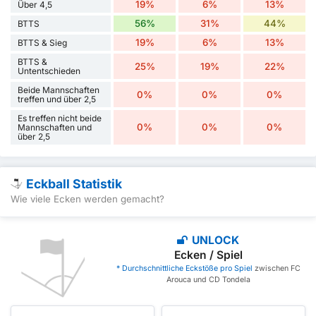
19%
6%
13%
Über 4,5
56%
31%
44%
BTTS
19%
6%
13%
BTTS & Sieg
BTTS &
25%
19%
22%
Untentschieden
Beide Mannschaften
0%
0%
0%
treffen und über 2,5
Es treffen nicht beide
0%
0%
0%
Mannschaften und
über 2,5
Eckball Statistik
Wie viele Ecken werden gemacht?
UNLOCK
Ecken / Spiel
* Durchschnittliche Eckstöße pro Spiel
zwischen FC
Arouca und CD Tondela