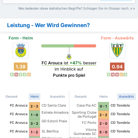
Was bedeuten diese statistischen Begriffe? Schlagen Sie im Glossar nach.
Leistung - Wer Wird Gewinnen?
Form - Heim
Form - Auswärts
FC Arouca
ist
+47%
besser
1.38
0.94
im Hinblick auf
S
N
S
S
U
S
N
N
U
S
Punkte pro Spiel
Gesamt
Heim
Auswärts
Gesamt
Heim
Auswärts
FC Arouca
CD Santa Clara
Casa Pia AC
CD Tondela
2 - 2
0 - 1
Estrela Amadora
Sporting Clube
FC Arouca
CD Tondela
1 - 0
2 - 2
de Portugal
GD Estoril Praia
FC Arouca
FC Porto
CD Tondela
3 - 2
2 - 0
Vitoria
FC Arouca
SL Benfica
CD Tondela
1 - 2
5 - 0
Guimaraes SC