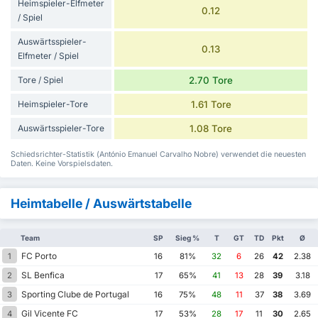
Heimspieler-Elfmeter
0.12
/ Spiel
Auswärtsspieler-
0.13
Elfmeter / Spiel
Tore / Spiel
2.70 Tore
Heimspieler-Tore
1.61 Tore
Auswärtsspieler-Tore
1.08 Tore
Schiedsrichter-Statistik (António Emanuel Carvalho Nobre) verwendet die neuesten
Daten. Keine Vorspielsdaten.
Heimtabelle / Auswärtstabelle
Team
SP
Sieg %
T
GT
TD
Pkt
Ø
FC Porto
1
16
81%
32
6
26
42
2.38
SL Benfica
2
17
65%
41
13
28
39
3.18
Sporting Clube de Portugal
3
16
75%
48
11
37
38
3.69
Gil Vicente FC
4
17
53%
28
17
11
30
2.65