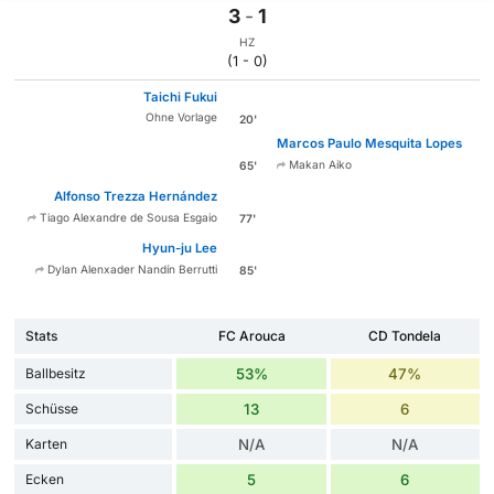
3
-
1
HZ
(1 - 0)
Taichi Fukui
Ohne Vorlage
20'
Marcos Paulo Mesquita Lopes
Makan Aiko
65'
Alfonso Trezza Hernández
Tiago Alexandre de Sousa Esgaio
77'
Hyun-ju Lee
Dylan Alenxader Nandín Berrutti
85'
Stats
FC Arouca
CD Tondela
Ballbesitz
53%
47%
Schüsse
13
6
Karten
N/A
N/A
Ecken
5
6