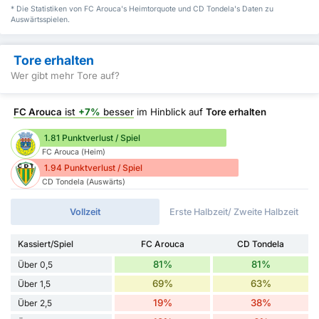
* Die Statistiken von FC Arouca's Heimtorquote und CD Tondela's Daten zu
Auswärtsspielen.
Tore erhalten
Wer gibt mehr Tore auf?
FC Arouca
ist
+7%
besser
im Hinblick auf
Tore erhalten
1.81 Punktverlust / Spiel
FC Arouca (Heim)
1.94 Punktverlust / Spiel
CD Tondela (Auswärts)
Vollzeit
Erste Halbzeit/ Zweite Halbzeit
Kassiert/Spiel
FC Arouca
CD Tondela
81%
81%
Über 0,5
69%
63%
Über 1,5
19%
38%
Über 2,5