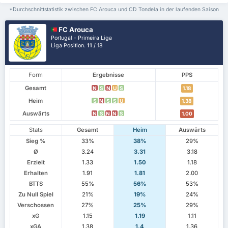
*Durchschnittstatistik zwischen FC Arouca und CD Tondela in der laufenden Saison
FC Arouca
Portugal - Primeira Liga
Liga Position.
11
/ 18
Form
Ergebnisse
PPS
Gesamt
N
S
N
U
S
1.18
Heim
S
N
S
S
U
1.38
Auswärts
N
S
N
N
S
1.00
Stats
Gesamt
Heim
Auswärts
Sieg %
33%
38%
29%
Ø
3.24
3.31
3.18
Erzielt
1.33
1.50
1.18
Erhalten
1.91
1.81
2.00
BTTS
55%
56%
53%
Zu Null Spiel
21%
19%
24%
Verschossen
27%
25%
29%
xG
1.15
1.19
1.11
xGA
1.38
1.4
1.36