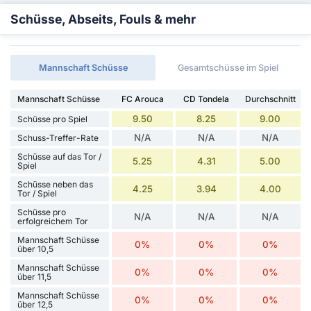
Schüsse, Abseits, Fouls & mehr
Mannschaft Schüsse
Gesamtschüsse im Spiel
Mannschaft Schüsse
FC Arouca
CD Tondela
Durchschnitt
9.50
8.25
9.00
Schüsse pro Spiel
N/A
N/A
N/A
Schuss-Treffer-Rate
Schüsse auf das Tor /
5.25
4.31
5.00
Spiel
Schüsse neben das
4.25
3.94
4.00
Tor / Spiel
Schüsse pro
N/A
N/A
N/A
erfolgreichem Tor
Mannschaft Schüsse
0%
0%
0%
über 10,5
Mannschaft Schüsse
0%
0%
0%
über 11,5
Mannschaft Schüsse
0%
0%
0%
über 12,5