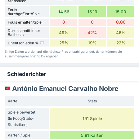
Statistiken
Fouls
14.56
15.19
15.00
durchgeführt/Spiel
0
0
0.00
Fouls erhalten/Spiel
Durchschnittlicher
49%
42%
46%
Ballbesitz
25%
19%
22%
Unentschieden % FT
Einige Daten werden auf die nächste Prozentzahl gerundet, daher können sie
zusammengerechnet 101% ergeben.
Schiedsrichter
António Emanuel Carvalho Nobre
Karte
Stats
Spiele bewertet
(In FootyStats-
191 Spiele
Statistiken)
Karten / Spiel
5.81 Karten