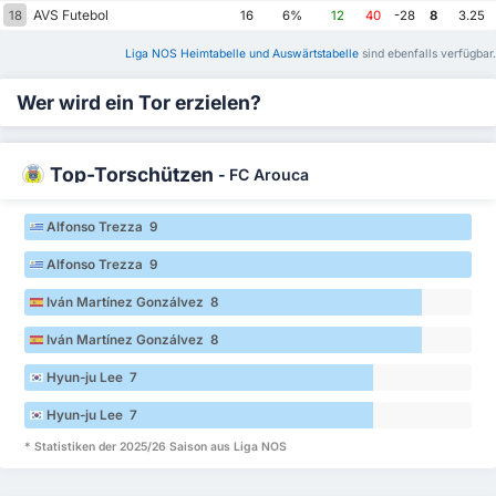
AVS Futebol
18
16
6%
12
40
-28
8
3.25
Liga NOS Heimtabelle und Auswärtstabelle
sind ebenfalls verfügbar.
Wer wird ein Tor erzielen?
Top-Torschützen
-
FC Arouca
Alfonso Trezza 9
Alfonso Trezza 9
Iván Martínez Gonzálvez 8
Iván Martínez Gonzálvez 8
Hyun-ju Lee 7
Hyun-ju Lee 7
* Statistiken der 2025/26 Saison aus Liga NOS