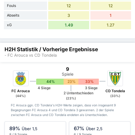
Fouls
12
12
Abseits
3
1
xG
1.49
1.27
H2H Statistik / Vorherige Ergebnisse
- FC Arouca vs CD Tondela
9
Spiele
44%
23%
33%
4 Siege
3 Siege
FC Arouca
CD Tondela
2 Untentschieden
(44%)
(33%)
(23%)
FC Arouca ggn. CD Tondela's H2H-Werte zeigen, dass von insgesamt 9
Begegnungen FC Arouca 4 und CD Tondela 3 gewannen. 2 der Spiele
zwischen FC Arouca und CD Tondela endeten als Unentschieden.
89%
67%
Über 1,5
Über 2,5
8 / 9 Spiele
6 / 9 Spiele