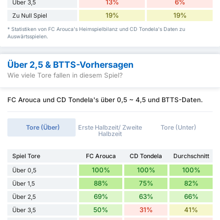
13%
6%
Über 3,5
19%
19%
Zu Null Spiel
* Statistiken von FC Arouca's Heimspielbilanz und CD Tondela's Daten zu
Auswärtsspielen.
Über 2,5 & BTTS-Vorhersagen
Wie viele Tore fallen in diesem Spiel?
FC Arouca und CD Tondela's über 0,5 ~ 4,5 und BTTS-Daten.
Tore (Über)
Erste Halbzeit/ Zweite
Tore (Unter)
Halbzeit
Spiel Tore
FC Arouca
CD Tondela
Durchschnitt
100%
100%
100%
Über 0,5
88%
75%
82%
Über 1,5
69%
63%
66%
Über 2,5
50%
31%
41%
Über 3,5