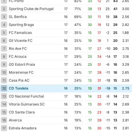
FC Porto
1
17
82%
33
12
21
43
2.65
Sporting Clube de Portugal
2
17
71%
38
13
25
41
3.00
SL Benfica
3
16
69%
30
11
19
38
2.56
Sporting Braga
4
17
47%
30
18
12
29
2.82
FC Famalicao
5
17
35%
15
17
-2
25
1.88
Gil Vicente FC
6
16
25%
19
18
1
20
2.31
Rio Ave FC
7
16
31%
17
27
-10
20
2.75
FC Arouca
8
17
29%
20
34
-14
17
3.18
GD Estoril Praia
9
17
24%
25
31
-6
16
3.29
Moreirense FC
10
17
24%
17
28
-11
16
2.65
Casa Pia AC
11
17
24%
13
31
-18
15
2.59
CD Tondela
12
16
25%
13
31
-18
15
2.75
CD Nacional Funchal
13
17
18%
14
22
-8
14
2.12
Vitoria Guimaraes SC
14
16
25%
13
30
-17
14
2.69
CD Santa Clara
15
16
13%
15
23
-8
13
2.38
Alverca
16
16
19%
17
28
-11
13
2.81
Estrela Amadora
17
16
13%
15
30
-15
11
2.81