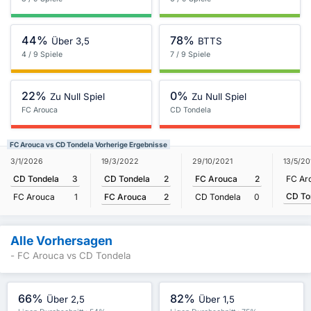
44%
78%
Über 3,5
BTTS
4 / 9 Spiele
7 / 9 Spiele
22%
0%
Zu Null Spiel
Zu Null Spiel
FC Arouca
CD Tondela
FC Arouca vs CD Tondela Vorherige Ergebnisse
19/3/2022
3/1/2026
29/10/2021
13/5/20
CD Tondela
2
CD Tondela
3
FC Arouca
2
FC Ar
CD To
FC Arouca
2
FC Arouca
1
CD Tondela
0
Alle Vorhersagen
- FC Arouca vs CD Tondela
66%
82%
Über 2,5
Über 1,5