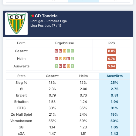
CD Tondela
Portugal - Primeira Liga
Liga Position.
17
/ 18
Form
Ergebnisse
PPS
Gesamt
N
N
U
S
S
0.85
Heim
N
U
U
N
S
0.76
Auswärts
S
N
N
U
S
0.94
Stats
Gesamt
Heim
Auswärts
Sieg %
18%
12%
25%
Ø
2.36
2.00
2.75
Erzielt
0.79
0.76
0.81
Erhalten
1.58
1.24
1.94
BTTS
33%
35%
31%
Zu Null Spiel
21%
24%
19%
Verschossen
55%
59%
50%
xG
1.14
1.23
1.05
xGA
1.47
1.51
1.43