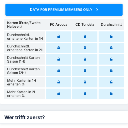
DATA FOR PREMIUM MEMBERS ONLY
Karten (Erste/Zweite
FC Arouca
CD Tondela
Durchschnitt
Halbzeit)
Durchschnittl.
erhaltene Karten in 1H
Durchschnittl.
erhaltene Karten in 2H
Durchschnitt Karten
Saison (1H)
Durchschnitt Karten
Saison (2H)
Mehr Karten in 1H
erhalten %
Mehr Karten in 2H
erhalten %
Wer trifft zuerst?