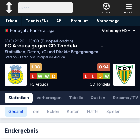
LIGEN
MENÜ
Ecken
Tennis (EN)
API
Premium
Vorhersage
/
Primeira Liga
Vorherige H2H
Portugal
16/5/2026 - 18:00 (Europe/London)
FC Arouca gegen CD Tondela
Statistiken, Daten, xG und Direkte Begegnungen
Stadion -
Estádio Municipal de Arouca
1.38
0.94
L
W
W
D
L
L
D
W
FC Arouca
CD Tondela
Statistiken
Vorhersagen
Tabelle
Quoten
Streams / TV
Gesamt
Tore
Ecken
Karten
Hälfte
Spieler
Endergebnis