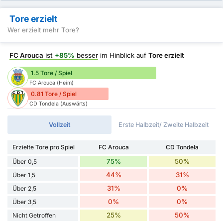
Tore erzielt
Wer erzielt mehr Tore?
FC Arouca
ist
+85%
besser
im Hinblick auf
Tore erzielt
1.5 Tore / Spiel
FC Arouca (Heim)
0.81 Tore / Spiel
CD Tondela (Auswärts)
Vollzeit
Erste Halbzeit/ Zweite Halbzeit
Erzielte Tore pro Spiel
FC Arouca
CD Tondela
75%
50%
Über 0,5
44%
31%
Über 1,5
31%
0%
Über 2,5
0%
0%
Über 3,5
25%
50%
Nicht Getroffen