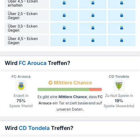
Über 4,5 - Ecken
erhalten
Über 2,5 - Ecken
Gegen
Über 3,5 - Ecken
Gegen
Über 4,5 - Ecken
Gegen
Wird
FC Arouca
Treffen?
FC Arouca
CD Tondela
Mittlere Chance
Erzielt in
Zu Null Spiele in
Es gibt eine
Mittlere Chance
, dass
FC
75%
19%
Arouca
ein Tor erzielt basierend auf
Spiele (Heim)
Spiele (Auswärts)
unseren Daten.
Wird
CD Tondela
Treffen?