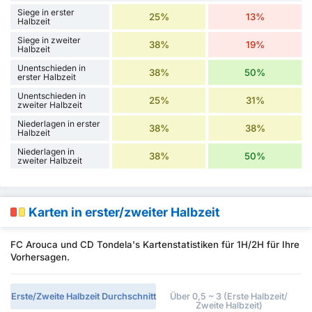
Siege in erster
25%
13%
Halbzeit
Siege in zweiter
38%
19%
Halbzeit
Unentschieden in
38%
50%
erster Halbzeit
Unentschieden in
25%
31%
zweiter Halbzeit
Niederlagen in erster
38%
38%
Halbzeit
Niederlagen in
38%
50%
zweiter Halbzeit
Karten in erster/zweiter Halbzeit
FC Arouca und CD Tondela's Kartenstatistiken für 1H/2H für Ihre
Vorhersagen.
Erste/Zweite Halbzeit Durchschnitt
Über 0,5 ~ 3 (Erste Halbzeit/
Zweite Halbzeit)