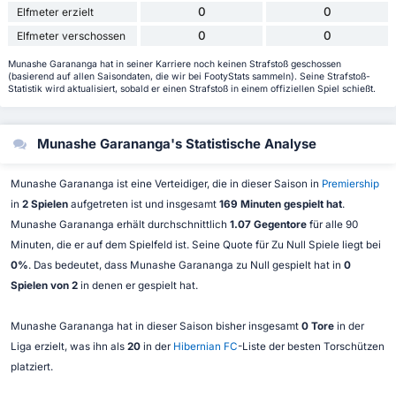
0
0
Elfmeter erzielt
0
0
Elfmeter verschossen
Munashe Garananga hat in seiner Karriere noch keinen Strafstoß geschossen
(basierend auf allen Saisondaten, die wir bei FootyStats sammeln). Seine Strafstoß-
Statistik wird aktualisiert, sobald er einen Strafstoß in einem offiziellen Spiel schießt.
Munashe Garananga's Statistische Analyse
Munashe Garananga ist eine Verteidiger, die in dieser Saison in
Premiership
in
2 Spielen
aufgetreten ist und insgesamt
169 Minuten gespielt hat
.
Munashe Garananga erhält durchschnittlich
1.07 Gegentore
für alle 90
Minuten, die er auf dem Spielfeld ist. Seine Quote für Zu Null Spiele liegt bei
0%
. Das bedeutet, dass Munashe Garananga zu Null gespielt hat in
0
Spielen von 2
in denen er gespielt hat.
Munashe Garananga hat in dieser Saison bisher insgesamt
0 Tore
in der
Liga erzielt, was ihn als
20
in der
Hibernian FC
-Liste der besten Torschützen
platziert.