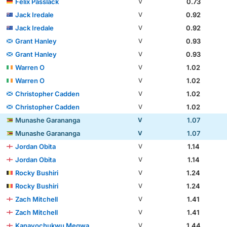
Felix Passlack
0.73
V
Jack Iredale
0.92
V
Jack Iredale
0.92
V
Grant Hanley
0.93
V
Grant Hanley
0.93
V
Warren O
1.02
V
Warren O
1.02
V
Christopher Cadden
1.02
V
Christopher Cadden
1.02
V
Munashe Garananga
1.07
V
Munashe Garananga
1.07
V
Jordan Obita
1.14
V
Jordan Obita
1.14
V
Rocky Bushiri
1.24
V
Rocky Bushiri
1.24
V
Zach Mitchell
1.41
V
Zach Mitchell
1.41
V
Kanayochukwu Megwa
1.44
V