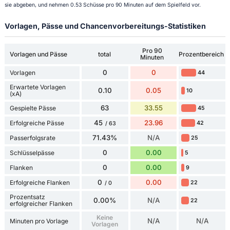
sie abgeben, und nehmen 0.53 Schüsse pro 90 Minuten auf dem Spielfeld vor.
Vorlagen, Pässe und Chancenvorbereitungs-Statistiken
Pro 90
Vorlagen und Pässe
total
Prozentbereich
Minuten
0
0
Vorlagen
44
Erwartete Vorlagen
0.10
0.05
10
(xA)
63
33.55
Gespielte Pässe
45
45
23.96
Erfolgreiche Pässe
42
/ 63
71.43%
N/A
Passerfolgsrate
25
0
0.00
Schlüsselpässe
5
0
0.00
Flanken
9
0
0.00
Erfolgreiche Flanken
22
/ 0
Prozentsatz
0.00%
N/A
22
erfolgreicher Flanken
Keine
N/A
N/A
Minuten pro Vorlage
Vorlagen