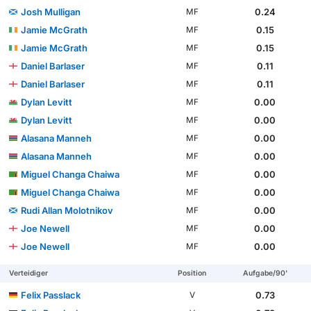
Josh Mulligan
0.24
MF
Jamie McGrath
0.15
MF
Jamie McGrath
0.15
MF
Daniel Barlaser
0.11
MF
Daniel Barlaser
0.11
MF
Dylan Levitt
0.00
MF
Dylan Levitt
0.00
MF
Alasana Manneh
0.00
MF
Alasana Manneh
0.00
MF
Miguel Changa Chaiwa
0.00
MF
Miguel Changa Chaiwa
0.00
MF
Rudi Allan Molotnikov
0.00
MF
Joe Newell
0.00
MF
Joe Newell
0.00
MF
Verteidiger
Position
Aufgabe/90'
Felix Passlack
0.73
V