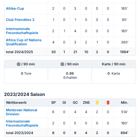
Afrika-Cup
2
0
3
0
0
0
165'
Club Friendlies 3
1
0
1
0
0
0
90'
Internazionale
2
1
4
0
0
0
180'
Freundschaftspiele
Africa Cup of Nations
4
0
3
2
1
0
360'
Qualification
total 2024/2025
30
1
21
10
2
0
1984'
/ 90 min
/ 90 min
Karte / 90 min
0
Tore
0.99
0
Karte
Erhalten
2023/2024 Saison
Wettbewerb
SP
Gl
GC
ZNS
Min.
Moldovan National
6
0
4
4
2
0
514'
Division
Internazionale
2
0
5
0
0
0
180'
Freundschaftspiele
total 2023/2024
8
0
9
4
2
0
694'