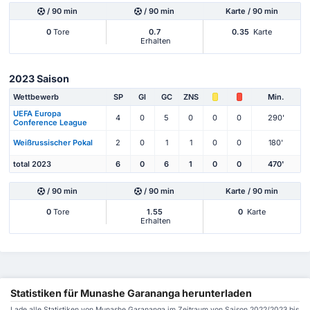
/ 90 min
/ 90 min
Karte / 90 min
0
Tore
0.7
0.35
Karte
Erhalten
2023 Saison
Wettbewerb
SP
Gl
GC
ZNS
Min.
UEFA Europa
4
0
5
0
0
0
290'
Conference League
Weißrussischer Pokal
2
0
1
1
0
0
180'
total 2023
6
0
6
1
0
0
470'
/ 90 min
/ 90 min
Karte / 90 min
0
Tore
1.55
0
Karte
Erhalten
Statistiken für Munashe Garananga herunterladen
Lade alle Statistiken von Munashe Garananga im Zeitraum von Saison 2022/2023 bis