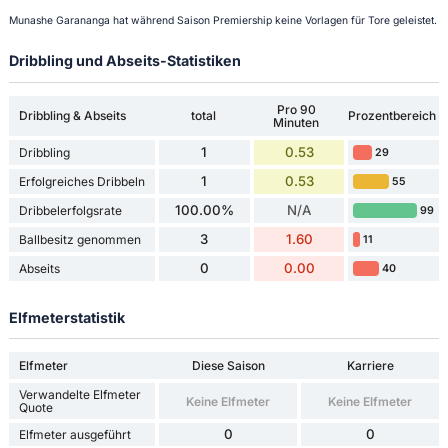
Munashe Garananga hat während Saison Premiership keine Vorlagen für Tore geleistet.
Dribbling und Abseits-Statistiken
Pro 90
Dribbling & Abseits
total
Prozentbereich
Minuten
1
0.53
Dribbling
29
1
0.53
Erfolgreiches Dribbeln
55
100.00%
N/A
Dribbelerfolgsrate
99
3
1.60
Ballbesitz genommen
11
0
0.00
Abseits
40
Elfmeterstatistik
Elfmeter
Diese Saison
Karriere
Verwandelte Elfmeter
Keine Elfmeter
Keine Elfmeter
Quote
0
0
Elfmeter ausgeführt