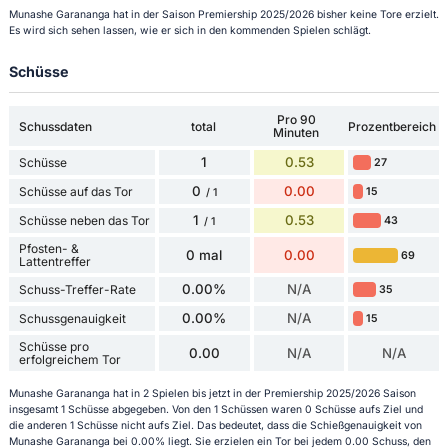
Munashe Garananga hat in der Saison Premiership 2025/2026 bisher keine Tore erzielt.
Es wird sich sehen lassen, wie er sich in den kommenden Spielen schlägt.
Schüsse
Pro 90
Schussdaten
total
Prozentbereich
Minuten
1
0.53
Schüsse
27
0
0.00
Schüsse auf das Tor
15
/ 1
1
0.53
Schüsse neben das Tor
43
/ 1
Pfosten- &
0 mal
0.00
69
Lattentreffer
0.00%
N/A
Schuss-Treffer-Rate
35
0.00%
N/A
Schussgenauigkeit
15
Schüsse pro
0.00
N/A
N/A
erfolgreichem Tor
Munashe Garananga hat in 2 Spielen bis jetzt in der Premiership 2025/2026 Saison
insgesamt 1 Schüsse abgegeben. Von den 1 Schüssen waren 0 Schüsse aufs Ziel und
die anderen 1 Schüsse nicht aufs Ziel. Das bedeutet, dass die Schießgenauigkeit von
Munashe Garananga bei 0.00% liegt. Sie erzielen ein Tor bei jedem 0.00 Schuss, den