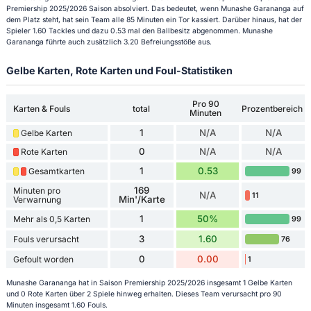
Premiership 2025/2026 Saison absolviert. Das bedeutet, wenn Munashe Garananga auf
dem Platz steht, hat sein Team alle 85 Minuten ein Tor kassiert. Darüber hinaus, hat der
Spieler 1.60 Tackles und dazu 0.53 mal den Ballbesitz abgenommen. Munashe
Garananga führte auch zusätzlich 3.20 Befreiungsstöße aus.
Gelbe Karten, Rote Karten und Foul-Statistiken
Pro 90
Karten & Fouls
total
Prozentbereich
Minuten
1
N/A
N/A
Gelbe Karten
0
N/A
N/A
Rote Karten
1
0.53
Gesamtkarten
99
169
Minuten pro
N/A
11
Min'/Karte
Verwarnung
1
50%
Mehr als 0,5 Karten
99
3
1.60
Fouls verursacht
76
0
0.00
Gefoult worden
1
Munashe Garananga hat in Saison Premiership 2025/2026 insgesamt 1 Gelbe Karten
und 0 Rote Karten über 2 Spiele hinweg erhalten. Dieses Team verursacht pro 90
Minuten insgesamt 1.60 Fouls.