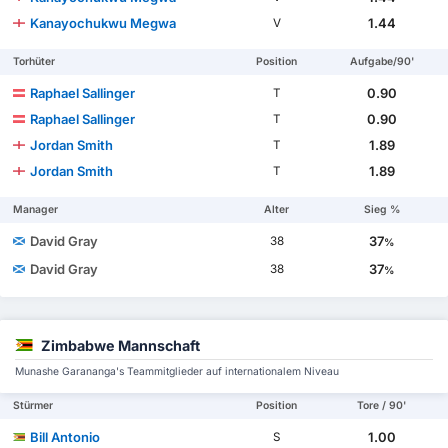
Kanayochukwu Megwa
1.44
V
Torhüter
Position
Aufgabe/90'
Raphael Sallinger
0.90
T
Raphael Sallinger
0.90
T
Jordan Smith
1.89
T
Jordan Smith
1.89
T
Manager
Alter
Sieg %
David Gray
37
38
%
David Gray
37
38
%
Zimbabwe Mannschaft
Munashe Garananga's Teammitglieder auf internationalem Niveau
Stürmer
Position
Tore / 90'
Bill Antonio
1.00
S