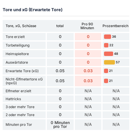
Tore und xG (Erwartete Tore)
Pro 90
Tore, xG, Schüsse
total
Prozentbereich
Minuten
0
0
Tore erzielt
36
0
0
Torbeteiligung
22
0
0
Heimspieltore
48
0
0
Auswärtstore
57
0.05
0.03
Erwartete Tore (xG)
21
Nicht-Elfmetertore xG
0.05
0.03
21
(npxG)
0
N/A
N/A
Elfmeter erzielt
0
N/A
N/A
Hattricks
0
N/A
N/A
3 oder mehr Tore
0
N/A
N/A
2 oder mehr Tore
0 Minuten
N/A
N/A
Minuten pro Tor
pro Tor