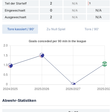
2
Teil der Startelf
N/A
1
0
N/A
Eingewechselt
N/A
2
N/A
Ausgewechselt
N/A
Tore kassiert / 90'
Zu Null Spiel
Tore / 90'
Abwehr-Statistiken