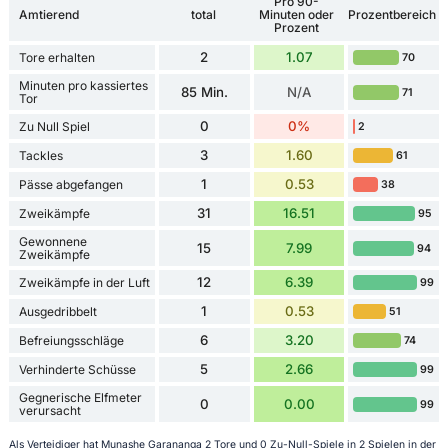
Pro 90-
Amtierend
total
Minuten oder
Prozentbereich
Prozent
2
1.07
Tore erhalten
70
Minuten pro kassiertes
85 Min.
N/A
71
Tor
0
0%
Zu Null Spiel
2
3
1.60
Tackles
61
1
0.53
Pässe abgefangen
38
31
16.51
Zweikämpfe
95
Gewonnene
15
7.99
94
Zweikämpfe
12
6.39
Zweikämpfe in der Luft
99
1
0.53
Ausgedribbelt
51
6
3.20
Befreiungsschläge
74
5
2.66
Verhinderte Schüsse
99
Gegnerische Elfmeter
0
0.00
99
verursacht
Als Verteidiger hat Munashe Garananga 2 Tore und 0 Zu-Null-Spiele in 2 Spielen in der