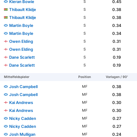
Kieran Bowie
0.45
S
Thibault Klidje
0.38
S
Thibault Klidje
0.38
S
Martin Boyle
0.34
S
Martin Boyle
0.34
S
Owen Elding
0.31
S
Owen Elding
0.31
S
Dane Scarlett
0.19
S
Dane Scarlett
0.19
S
Mittelfeldspieler
Position
Vorlagen / 90'
Josh Campbell
0.38
MF
Josh Campbell
0.38
MF
Kai Andrews
0.30
MF
Kai Andrews
0.30
MF
Nicky Cadden
0.27
MF
Nicky Cadden
0.27
MF
Josh Mulligan
0.24
MF