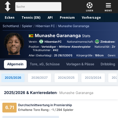
LIGEN
MENÜ
Ecken
Tennis (EN)
API
Premium
Vorhersage
Schottland
/
Spieler
/
Hibernian FC
/
Munashe Garananga
Munashe Garananga
Stats
Verein :
Hibernian FC
Nationalmannschaft :
Zimbabwe Na
Position :
Verteidiger - Mittlerer Abwehrspieler
Nationalität :
Zim
Trikotnummer :
#42
Alter (Geburtstag) :
25 (18/1/2001)
Körpergröße :
186cm
Gewicht
Allgemein
Tore, xG, Schüsse
Vorlagen & Pässe
Dribbling
2025/2026
2026/2027
2024/2025
2023/2024
202
2025/2026 & Karrieredaten
- Munashe Garananga
Durchschnittwertung in Premiership
6.71
Erhaltene Tore Rang : -1 / 294 Spieler