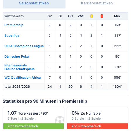
Saisonstatistiken
Karrierestatistiken
Wettbewerb
SP
Gl
GC
ZNS
Min.
Premiership
2
0
2
0
1
0
169'
Superliga
5
1
5
1
2
1
297'
UEFA Champions League
6
0
2
2
1
0
222'
Dänischer Pokal
1
0
1
0
0
0
90'
Internazionale
3
0
2
2
0
0
270'
Freundschaftspiele
WC Qualification Africa
7
0
8
1
0
0
556'
total 2025/2026
24
1
20
6
4
1
1604'
Statistiken pro 90 Minuten in Premiership
1.07
0%
Tore kassiert / 90'
Zu Null Spiel
2 Tore in 2 Spielen
0 Spiele in 2 Spielen
70th Prozentbereich
2nd Prozentbereich