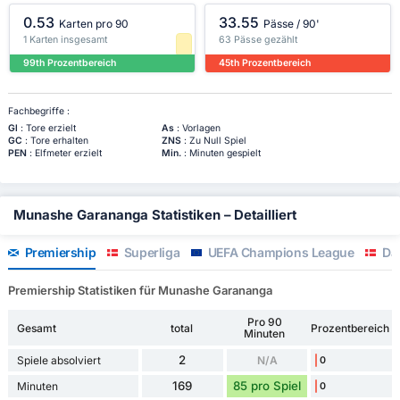
0.53
33.55
Karten pro 90
Pässe / 90'
1 Karten insgesamt
63 Pässe gezählt
99th Prozentbereich
45th Prozentbereich
Fachbegriffe :
Gl
: Tore erzielt
As
: Vorlagen
GC
: Tore erhalten
ZNS
: Zu Null Spiel
PEN
: Elfmeter erzielt
Min.
: Minuten gespielt
Munashe Garananga Statistiken – Detailliert
Premiership
Superliga
UEFA Champions League
Dän
Premiership Statistiken für Munashe Garananga
Pro 90
Gesamt
total
Prozentbereich
Minuten
2
Spiele absolviert
N/A
0
169
85 pro Spiel
Minuten
0