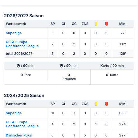
2026/2027 Saison
Wettbewerb
SP
Gl
GC
ZNS
Min.
Superliga
1
0
0
0
0
0
27'
UEFA Europa
2
0
2
0
0
0
102'
Conference League
total 2026/2027
3
0
2
0
0
0
129'
/ 90 min
/ 90 min
Karte / 90 min
0
Tore
0
0
Karte
Erhalten
2024/2025 Saison
Wettbewerb
SP
Gl
GC
ZNS
Min.
Superliga
11
0
7
3
0
0
638'
UEFA Europa
4
0
2
0
1
0
224'
Conference League
Dänischer Pokal
6
0
1
5
0
0
327'