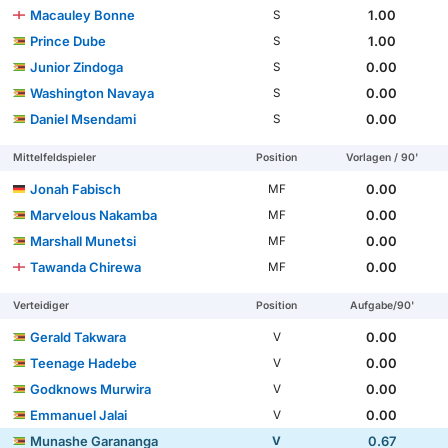
Macauley Bonne
1.00
S
Prince Dube
1.00
S
Junior Zindoga
0.00
S
Washington Navaya
0.00
S
Daniel Msendami
0.00
S
Mittelfeldspieler
Position
Vorlagen / 90'
Jonah Fabisch
0.00
MF
Marvelous Nakamba
0.00
MF
Marshall Munetsi
0.00
MF
Tawanda Chirewa
0.00
MF
Verteidiger
Position
Aufgabe/90'
Gerald Takwara
0.00
V
Teenage Hadebe
0.00
V
Godknows Murwira
0.00
V
Emmanuel Jalai
0.00
V
Munashe Garananga
0.67
V