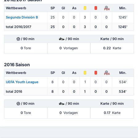
Wettbewerb
SP
Gl
As
Min.
PEN
Segunda División B
25
0
0
3
0
0
1245'
total 2016/2017
25
0
0
3
0
0
1245'
/ 90 min
/ 90 min
Karte / 90 min
0
Tore
0
Vorlagen
0.22
Karte
2016 Saison
Wettbewerb
SP
Gl
As
Min.
PEN
UEFA Youth League
8
0
0
1
0
0
534'
total 2016
8
0
0
1
0
0
534'
/ 90 min
/ 90 min
Karte / 90 min
0
Tore
0
Vorlagen
0.17
Karte