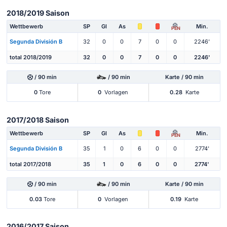
2018/2019 Saison
Wettbewerb
SP
Gl
As
Min.
PEN
Segunda División B
32
0
0
7
0
0
2246'
total 2018/2019
32
0
0
7
0
0
2246'
/ 90 min
/ 90 min
Karte / 90 min
0
Tore
0
Vorlagen
0.28
Karte
2017/2018 Saison
Wettbewerb
SP
Gl
As
Min.
PEN
Segunda División B
35
1
0
6
0
0
2774'
total 2017/2018
35
1
0
6
0
0
2774'
/ 90 min
/ 90 min
Karte / 90 min
0.03
Tore
0
Vorlagen
0.19
Karte
2016/2017 Saison