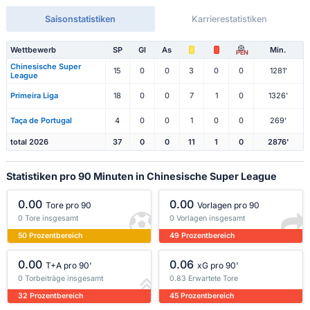
Saisonstatistiken
Karrierestatistiken
Wettbewerb
SP
Gl
As
Min.
PEN
Chinesische Super
15
0
0
3
0
0
1281'
League
Primeira Liga
18
0
0
7
1
0
1326'
Taça de Portugal
4
0
0
1
0
0
269'
total 2026
37
0
0
11
1
0
2876'
Statistiken pro 90 Minuten in Chinesische Super League
0.00
0.00
Tore pro 90
Vorlagen pro 90
0 Tore insgesamt
0 Vorlagen insgesamt
50 Prozentbereich
49 Prozentbereich
0.00
0.06
T+A pro 90'
xG pro 90'
0 Torbeiträge insgesamt
0.83 Erwartete Tore
32 Prozentbereich
45 Prozentbereich