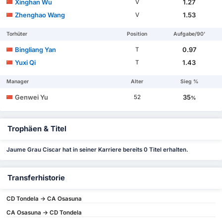
Xinghan Wu
1.27
V
Zhenghao Wang
1.53
V
Torhüter
Position
Aufgabe/90'
Bingliang Yan
0.97
T
Yuxi Qi
1.43
T
Manager
Alter
Sieg %
Genwei Yu
35
52
%
Trophäen & Titel
Jaume Grau Ciscar hat in seiner Karriere bereits 0 Titel erhalten.
Transferhistorie
CD Tondela -> CA Osasuna
CA Osasuna -> CD Tondela