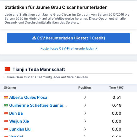
Statistiken für Jaume Grau Ciscar herunterladen
Lade alle Statistiken von Jaume Grau Ciscar im Zeitraum von Saison 2015/2016 bis
Saison 2026 im Hinblick auf alle Wettbewerbe herunter. Diese Option enthält alle
Gesamt- und Durchschnittstatistiken des Spielers.
CSV herunterladen (Kostet 1 Credit)
Kostenloses CSV-File herunterladen »
Tianjin Teda Mannschaft
Jaume Grau Ciscar's Teammitglieder auf Vereinsniveau
Stürmer
Position
Tore / 90'
Alberto Quiles Piosa
0.51
S
Guilherme Schettine Guimarães
0.49
S
Dun Ba
0.00
S
Weijun Xie
0.00
S
Junxian Liu
0.00
S