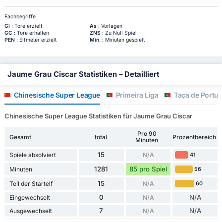
Fachbegriffe :
Gl
: Tore erzielt
As
: Vorlagen
GC
: Tore erhalten
ZNS
: Zu Null Spiel
PEN
: Elfmeter erzielt
Min.
: Minuten gespielt
Jaume Grau Ciscar Statistiken – Detailliert
Chinesische Super League
Primeira Liga
Taça de Portug
Chinesische Super League Statistiken für Jaume Grau Ciscar
Pro 90
Gesamt
total
Prozentbereich
Minuten
15
Spiele absolviert
N/A
41
1281
85 pro Spiel
Minuten
56
15
Teil der Startelf
N/A
60
0
N/A
Eingewechselt
N/A
7
N/A
Ausgewechselt
N/A