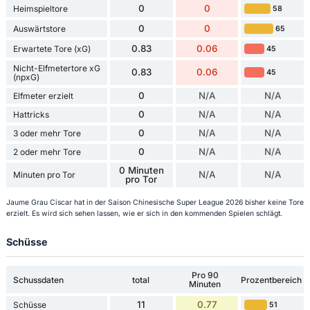
0
0
Heimspieltore
58
0
0
Auswärtstore
65
0.83
0.06
Erwartete Tore (xG)
45
Nicht-Elfmetertore xG
0.83
0.06
45
(npxG)
0
N/A
N/A
Elfmeter erzielt
0
N/A
N/A
Hattricks
0
N/A
N/A
3 oder mehr Tore
0
N/A
N/A
2 oder mehr Tore
0 Minuten
N/A
N/A
Minuten pro Tor
pro Tor
Jaume Grau Ciscar hat in der Saison Chinesische Super League 2026 bisher keine Tore
erzielt. Es wird sich sehen lassen, wie er sich in den kommenden Spielen schlägt.
Schüsse
Pro 90
Schussdaten
total
Prozentbereich
Minuten
11
0.77
Schüsse
51