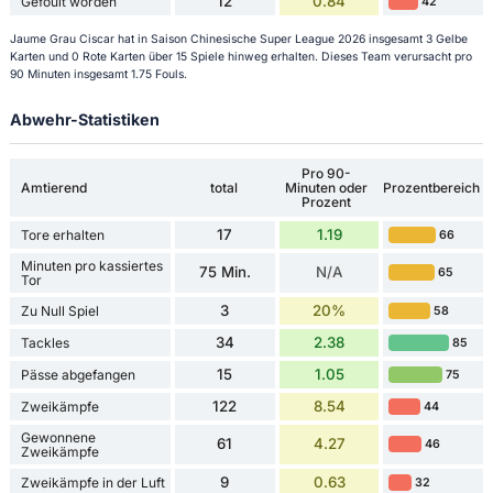
12
0.84
Gefoult worden
42
Jaume Grau Ciscar hat in Saison Chinesische Super League 2026 insgesamt 3 Gelbe
Karten und 0 Rote Karten über 15 Spiele hinweg erhalten. Dieses Team verursacht pro
90 Minuten insgesamt 1.75 Fouls.
Abwehr-Statistiken
Pro 90-
Amtierend
total
Minuten oder
Prozentbereich
Prozent
17
1.19
Tore erhalten
66
Minuten pro kassiertes
75 Min.
N/A
65
Tor
3
20%
Zu Null Spiel
58
34
2.38
Tackles
85
15
1.05
Pässe abgefangen
75
122
8.54
Zweikämpfe
44
Gewonnene
61
4.27
46
Zweikämpfe
9
0.63
Zweikämpfe in der Luft
32