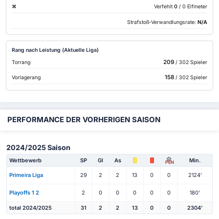
Verfehlt
0
/ 0 Elfmeter
Strafstoß-Verwandlungsrate:
N/A
Rang nach Leistung (Aktuelle Liga)
209
Torrang
/ 302 Spieler
158
Vorlagerang
/ 302 Spieler
PERFORMANCE DER VORHERIGEN SAISON
2024/2025 Saison
Wettbewerb
SP
Gl
As
Min.
PEN
Primeira Liga
29
2
2
13
0
0
2124'
Playoffs 1 2
2
0
0
0
0
0
180'
total 2024/2025
31
2
2
13
0
0
2304'