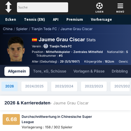
LIGEN
MENÜ
Ecken
Tennis (EN)
API
Premium
Vorhersage
China
/
Spieler
/
Tianjin Teda FC
/
Jaume Grau Ciscar
Jaume Grau Ciscar
Stats
Verein :
Tianjin Teda FC
Position :
Mittelfeldspieler - Zentrales Mittelfeld
Nationalität :
Spa
Trikotnummer :
#5
Alter (Geburtstag) :
29 (5/5/1997)
Körpergröße :
182cm
Gewicht
Allgemein
Tore, xG, Schüsse
Vorlagen & Pässe
Dribbling
2026
2024/2025
2023/2024
2022/2023
2021/202
2026 & Karrieredaten
- Jaume Grau Ciscar
Durchschnittwertung in Chinesische Super
6.68
League
Vorlagerang : 158 / 302 Spieler