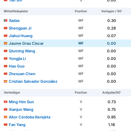
Yan Shi
0.00
S
Mittelfeldspieler
Position
Vorlagen / 90'
Xadas
0.30
MF
Shengpan Ji
0.28
MF
Jiahui Huang
0.07
MF
Jaume Grau Ciscar
0.00
MF
Qiuming Wang
0.00
MF
Yongjia Li
0.00
MF
Hao Guo
0.00
MF
Zhexuan Chen
0.00
MF
Cristian Salvador González
0.00
MF
Verteidiger
Position
Aufgabe/90'
Ming Him Sun
0.73
V
Xianjun Wang
0.75
V
Aitor Córdoba Kerejeta
0.95
V
Fan Yang
1.16
V