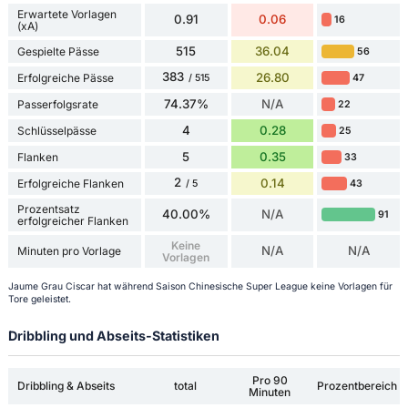
Erwartete Vorlagen
0.91
0.06
16
(xA)
515
36.04
Gespielte Pässe
56
383
26.80
Erfolgreiche Pässe
47
/ 515
74.37%
N/A
Passerfolgsrate
22
4
0.28
Schlüsselpässe
25
5
0.35
Flanken
33
2
0.14
Erfolgreiche Flanken
43
/ 5
Prozentsatz
40.00%
N/A
91
erfolgreicher Flanken
Keine
N/A
N/A
Minuten pro Vorlage
Vorlagen
Jaume Grau Ciscar hat während Saison Chinesische Super League keine Vorlagen für
Tore geleistet.
Dribbling und Abseits-Statistiken
Pro 90
Dribbling & Abseits
total
Prozentbereich
Minuten