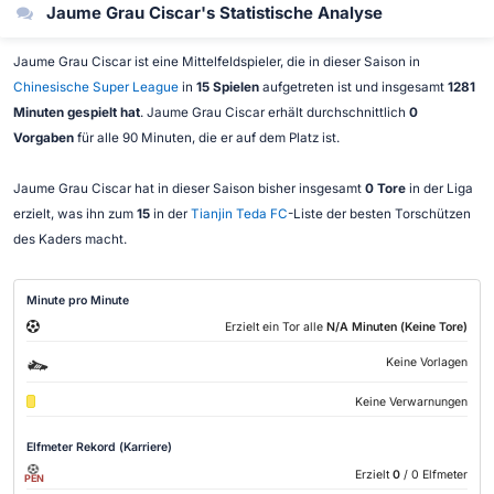
Jaume Grau Ciscar's Statistische Analyse
Jaume Grau Ciscar ist eine Mittelfeldspieler, die in dieser Saison in
Chinesische Super League
in
15 Spielen
aufgetreten ist und insgesamt
1281
Minuten gespielt hat
. Jaume Grau Ciscar erhält durchschnittlich
0
Vorgaben
für alle 90 Minuten, die er auf dem Platz ist.
Jaume Grau Ciscar hat in dieser Saison bisher insgesamt
0 Tore
in der Liga
erzielt, was ihn zum
15
in der
Tianjin Teda FC
-Liste der besten Torschützen
des Kaders macht.
Minute pro Minute
Erzielt ein Tor alle
N/A Minuten (Keine Tore)
Keine Vorlagen
Keine Verwarnungen
Elfmeter Rekord (Karriere)
Erzielt
0
/ 0 Elfmeter
PEN