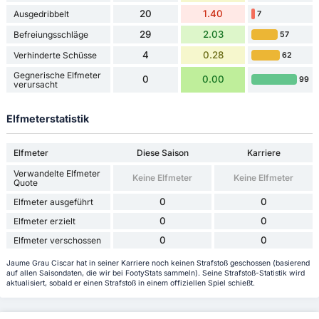
20
1.40
Ausgedribbelt
7
29
2.03
Befreiungsschläge
57
4
0.28
Verhinderte Schüsse
62
Gegnerische Elfmeter
0
0.00
99
verursacht
Elfmeterstatistik
Elfmeter
Diese Saison
Karriere
Verwandelte Elfmeter
Keine Elfmeter
Keine Elfmeter
Quote
0
0
Elfmeter ausgeführt
0
0
Elfmeter erzielt
0
0
Elfmeter verschossen
Jaume Grau Ciscar hat in seiner Karriere noch keinen Strafstoß geschossen (basierend
auf allen Saisondaten, die wir bei FootyStats sammeln). Seine Strafstoß-Statistik wird
aktualisiert, sobald er einen Strafstoß in einem offiziellen Spiel schießt.