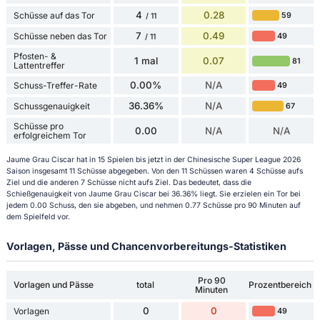
4
0.28
Schüsse auf das Tor
59
/ 11
7
0.49
Schüsse neben das Tor
49
/ 11
Pfosten- &
1 mal
0.07
81
Lattentreffer
0.00%
N/A
Schuss-Treffer-Rate
49
36.36%
N/A
Schussgenauigkeit
67
Schüsse pro
0.00
N/A
N/A
erfolgreichem Tor
Jaume Grau Ciscar hat in 15 Spielen bis jetzt in der Chinesische Super League 2026
Saison insgesamt 11 Schüsse abgegeben. Von den 11 Schüssen waren 4 Schüsse aufs
Ziel und die anderen 7 Schüsse nicht aufs Ziel. Das bedeutet, dass die
Schießgenauigkeit von Jaume Grau Ciscar bei 36.36% liegt. Sie erzielen ein Tor bei
jedem 0.00 Schuss, den sie abgeben, und nehmen 0.77 Schüsse pro 90 Minuten auf
dem Spielfeld vor.
Vorlagen, Pässe und Chancenvorbereitungs-Statistiken
Pro 90
Vorlagen und Pässe
total
Prozentbereich
Minuten
0
0
Vorlagen
49