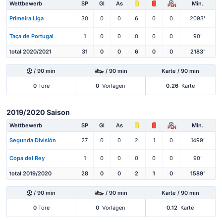
Wettbewerb
SP
Gl
As
Min.
PEN
Primeira Liga
30
0
0
6
0
0
2093'
Taça de Portugal
1
0
0
0
0
0
90'
total 2020/2021
31
0
0
6
0
0
2183'
/ 90 min
/ 90 min
Karte / 90 min
0
Tore
0
Vorlagen
0.26
Karte
2019/2020 Saison
Wettbewerb
SP
Gl
As
Min.
PEN
Segunda División
27
0
0
2
1
0
1499'
Copa del Rey
1
0
0
0
0
0
90'
total 2019/2020
28
0
0
2
1
0
1589'
/ 90 min
/ 90 min
Karte / 90 min
0
Tore
0
Vorlagen
0.12
Karte