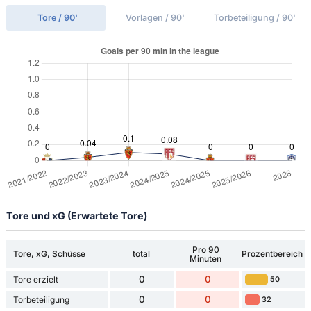
Tore / 90'
Vorlagen / 90'
Torbeteiligung / 90'
Tore und xG (Erwartete Tore)
Pro 90
Tore, xG, Schüsse
total
Prozentbereich
Minuten
0
0
Tore erzielt
50
0
0
Torbeteiligung
32