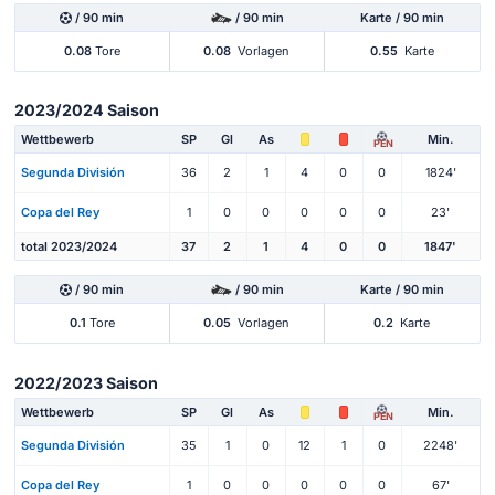
/ 90 min
/ 90 min
Karte / 90 min
0.08
Tore
0.08
Vorlagen
0.55
Karte
2023/2024 Saison
Wettbewerb
SP
Gl
As
Min.
PEN
Segunda División
36
2
1
4
0
0
1824'
Copa del Rey
1
0
0
0
0
0
23'
total 2023/2024
37
2
1
4
0
0
1847'
/ 90 min
/ 90 min
Karte / 90 min
0.1
Tore
0.05
Vorlagen
0.2
Karte
2022/2023 Saison
Wettbewerb
SP
Gl
As
Min.
PEN
Segunda División
35
1
0
12
1
0
2248'
Copa del Rey
1
0
0
0
0
0
67'