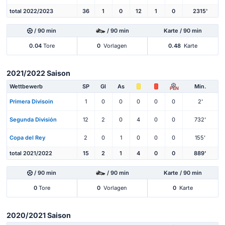
total 2022/2023
36
1
0
12
1
0
2315'
/ 90 min
/ 90 min
Karte / 90 min
0.04
Tore
0
Vorlagen
0.48
Karte
2021/2022 Saison
Wettbewerb
SP
Gl
As
Min.
PEN
Primera Divisoin
1
0
0
0
0
0
2'
Segunda División
12
2
0
4
0
0
732'
Copa del Rey
2
0
1
0
0
0
155'
total 2021/2022
15
2
1
4
0
0
889'
/ 90 min
/ 90 min
Karte / 90 min
0
Tore
0
Vorlagen
0
Karte
2020/2021 Saison