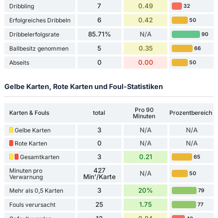
7
0.49
Dribbling
32
6
0.42
Erfolgreiches Dribbeln
50
85.71%
N/A
Dribbelerfolgsrate
90
5
0.35
Ballbesitz genommen
66
0
0.00
Abseits
50
Gelbe Karten, Rote Karten und Foul-Statistiken
Pro 90
Karten & Fouls
total
Prozentbereich
Minuten
3
N/A
N/A
Gelbe Karten
0
N/A
N/A
Rote Karten
3
0.21
Gesamtkarten
65
427
Minuten pro
N/A
50
Min'/Karte
Verwarnung
3
20%
Mehr als 0,5 Karten
79
25
1.75
Fouls verursacht
77