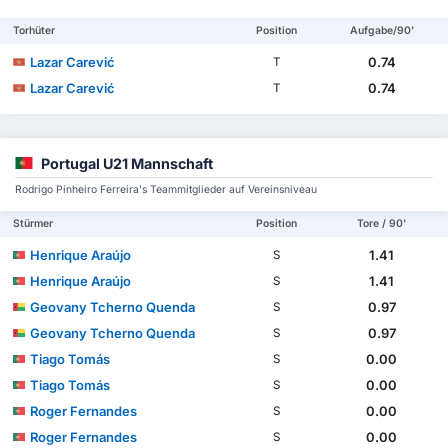
Torhüter
Position
Aufgabe/90'
Lazar Carević
0.74
T
Lazar Carević
0.74
T
Portugal U21 Mannschaft
Rodrigo Pinheiro Ferreira's Teammitglieder auf Vereinsniveau
Stürmer
Position
Tore / 90'
Henrique Araújo
1.41
S
Henrique Araújo
1.41
S
Geovany Tcherno Quenda
0.97
S
Geovany Tcherno Quenda
0.97
S
Tiago Tomás
0.00
S
Tiago Tomás
0.00
S
Roger Fernandes
0.00
S
Roger Fernandes
0.00
S