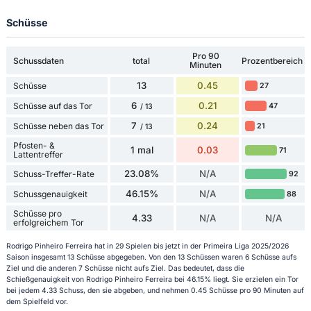
Schüsse
Pro 90
Schussdaten
total
Prozentbereich
Minuten
13
0.45
Schüsse
27
6
0.21
Schüsse auf das Tor
47
/ 13
7
0.24
Schüsse neben das Tor
21
/ 13
Pfosten- &
1 mal
0.03
71
Lattentreffer
23.08%
N/A
Schuss-Treffer-Rate
92
46.15%
N/A
Schussgenauigkeit
88
Schüsse pro
4.33
N/A
N/A
erfolgreichem Tor
Rodrigo Pinheiro Ferreira hat in 29 Spielen bis jetzt in der Primeira Liga 2025/2026
Saison insgesamt 13 Schüsse abgegeben. Von den 13 Schüssen waren 6 Schüsse aufs
Ziel und die anderen 7 Schüsse nicht aufs Ziel. Das bedeutet, dass die
Schießgenauigkeit von Rodrigo Pinheiro Ferreira bei 46.15% liegt. Sie erzielen ein Tor
bei jedem 4.33 Schuss, den sie abgeben, und nehmen 0.45 Schüsse pro 90 Minuten auf
dem Spielfeld vor.