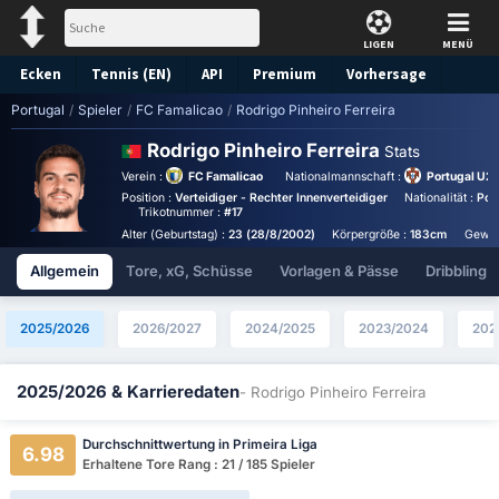
LIGEN
MENÜ
Ecken
Tennis (EN)
API
Premium
Vorhersage
Portugal
/
Spieler
/
FC Famalicao
/
Rodrigo Pinheiro Ferreira
Rodrigo Pinheiro Ferreira
Stats
Verein :
FC Famalicao
Nationalmannschaft :
Portugal U21
Position :
Verteidiger - Rechter Innenverteidiger
Nationalität :
Por
Trikotnummer :
#17
Alter (Geburtstag) :
23 (28/8/2002)
Körpergröße :
183cm
Gewic
Allgemein
Tore, xG, Schüsse
Vorlagen & Pässe
Dribbling
2025/2026
2026/2027
2024/2025
2023/2024
202
2025/2026 & Karrieredaten
- Rodrigo Pinheiro Ferreira
Durchschnittwertung in Primeira Liga
6.98
Erhaltene Tore Rang : 21 / 185 Spieler