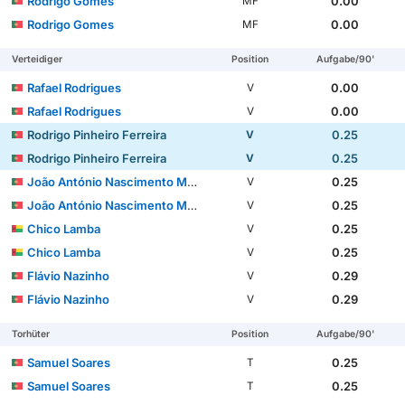
Rodrigo Gomes
0.00
MF
Rodrigo Gomes
0.00
MF
Verteidiger
Position
Aufgabe/90'
Rafael Rodrigues
0.00
V
Rafael Rodrigues
0.00
V
Rodrigo Pinheiro Ferreira
0.25
V
Rodrigo Pinheiro Ferreira
0.25
V
João António Nascimento Muniz
0.25
V
João António Nascimento Muniz
0.25
V
Chico Lamba
0.25
V
Chico Lamba
0.25
V
Flávio Nazinho
0.29
V
Flávio Nazinho
0.29
V
Torhüter
Position
Aufgabe/90'
Samuel Soares
0.25
T
Samuel Soares
0.25
T