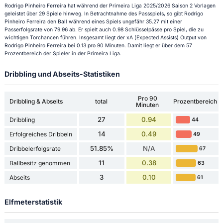
Rodrigo Pinheiro Ferreira hat während der Primeira Liga 2025/2026 Saison 2 Vorlagen
geleistet über 29 Spiele hinweg. In Betrachtnahme des Passspiels, so gibt Rodrigo
Pinheiro Ferreira den Ball während eines Spiels ungefähr 35.27 mit einer
Passerfolgsrate von 79.96 ab. Er spielt auch 0.98 Schlüsselpässe pro Spiel, die zu
wichtigen Torchancen führen. Insgesamt liegt der xA (Expected Assists) Output von
Rodrigo Pinheiro Ferreira bei 0.13 pro 90 Minuten. Damit liegt er über dem 57
Prozentbereich der Spieler in der Primeira Liga.
Dribbling und Abseits-Statistiken
Pro 90
Dribbling & Abseits
total
Prozentbereich
Minuten
27
0.94
Dribbling
44
14
0.49
Erfolgreiches Dribbeln
49
51.85%
N/A
Dribbelerfolgsrate
67
11
0.38
Ballbesitz genommen
63
3
0.10
Abseits
61
Elfmeterstatistik