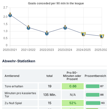
Abwehr-Statistiken
Pro 90-
Amtierend
total
Minuten oder
Prozentbereich
Prozent
19
0.66
Tore erhalten
87
Minuten pro kassiertes
135 Min.
N/A
86
Tor
15
52%
Zu Null Spiel
93