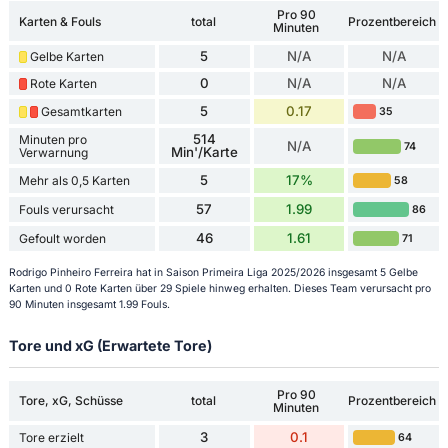
Pro 90
Karten & Fouls
total
Prozentbereich
Minuten
5
N/A
N/A
Gelbe Karten
0
N/A
N/A
Rote Karten
5
0.17
Gesamtkarten
35
514
Minuten pro
N/A
74
Min'/Karte
Verwarnung
5
17%
Mehr als 0,5 Karten
58
57
1.99
Fouls verursacht
86
46
1.61
Gefoult worden
71
Rodrigo Pinheiro Ferreira hat in Saison Primeira Liga 2025/2026 insgesamt 5 Gelbe
Karten und 0 Rote Karten über 29 Spiele hinweg erhalten. Dieses Team verursacht pro
90 Minuten insgesamt 1.99 Fouls.
Tore und xG (Erwartete Tore)
Pro 90
Tore, xG, Schüsse
total
Prozentbereich
Minuten
3
0.1
Tore erzielt
64