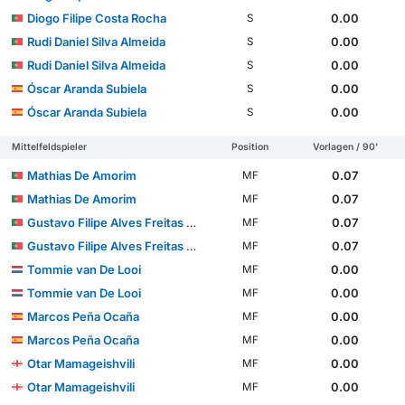
Diogo Filipe Costa Rocha
0.00
S
Rudi Daniel Silva Almeida
0.00
S
Rudi Daniel Silva Almeida
0.00
S
Óscar Aranda Subiela
0.00
S
Óscar Aranda Subiela
0.00
S
Mittelfeldspieler
Position
Vorlagen / 90'
Mathias De Amorim
0.07
MF
Mathias De Amorim
0.07
MF
Gustavo Filipe Alves Freitas Azevedo Sá
0.07
MF
Gustavo Filipe Alves Freitas Azevedo Sá
0.07
MF
Tommie van De Looi
0.00
MF
Tommie van De Looi
0.00
MF
Marcos Peña Ocaña
0.00
MF
Marcos Peña Ocaña
0.00
MF
Otar Mamageishvili
0.00
MF
Otar Mamageishvili
0.00
MF