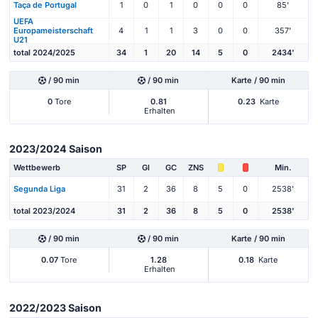
Taça de Portugal
1
0
1
0
0
0
85'
UEFA
Europameisterschaft
4
1
1
3
0
0
357'
U21
total 2024/2025
34
1
20
14
5
0
2434'
/ 90 min
/ 90 min
Karte / 90 min
0
Tore
0.81
0.23
Karte
Erhalten
2023/2024 Saison
Wettbewerb
SP
Gl
GC
ZNS
Min.
Segunda Liga
31
2
36
8
5
0
2538'
total 2023/2024
31
2
36
8
5
0
2538'
/ 90 min
/ 90 min
Karte / 90 min
0.07
Tore
1.28
0.18
Karte
Erhalten
2022/2023 Saison