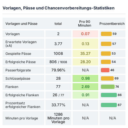
Vorlagen, Pässe und Chancenvorbereitungs-Statistiken
Pro 90
Vorlagen und Pässe
total
Prozentbereich
Minuten
2
0.07
Vorlagen
59
Erwartete Vorlagen
3.77
0.13
57
(xA)
1008
35.27
Gespielte Pässe
53
806
28.20
Erfolgreiche Pässe
54
/ 1008
79.96%
N/A
Passerfolgsrate
46
28
0.98
Schlüsselpässe
69
77
2.69
Flanken
74
26
0.91
Erfolgreiche Flanken
86
/ 77
Prozentsatz
33.77%
N/A
87
erfolgreicher Flanken
1286
Minuten pro
N/A
N/A
Minuten pro Vorlage
Vorlage