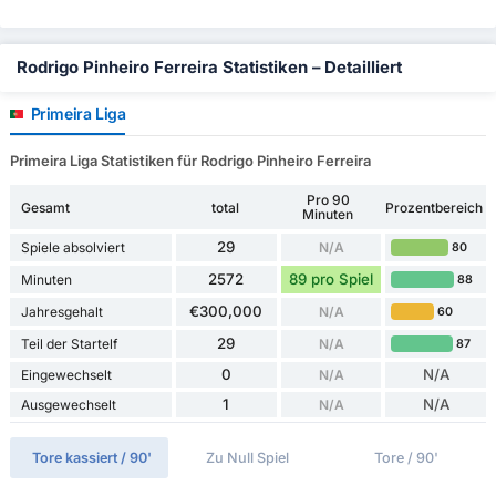
Rodrigo Pinheiro Ferreira Statistiken – Detailliert
Primeira Liga
Primeira Liga Statistiken für Rodrigo Pinheiro Ferreira
Pro 90
Gesamt
total
Prozentbereich
Minuten
29
Spiele absolviert
N/A
80
2572
89 pro Spiel
Minuten
88
€300,000
Jahresgehalt
N/A
60
29
Teil der Startelf
N/A
87
0
N/A
Eingewechselt
N/A
1
N/A
Ausgewechselt
N/A
Tore kassiert / 90'
Zu Null Spiel
Tore / 90'