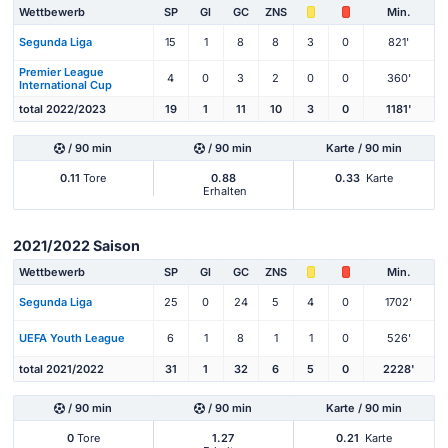
Wettbewerb
SP
Gl
GC
ZNS
Min.
Segunda Liga
15
1
8
8
3
0
821'
Premier League
4
0
3
2
0
0
360'
International Cup
total 2022/2023
19
1
11
10
3
0
1181'
/ 90 min
/ 90 min
Karte / 90 min
0.11
Tore
0.88
0.33
Karte
Erhalten
2021/2022 Saison
Wettbewerb
SP
Gl
GC
ZNS
Min.
Segunda Liga
25
0
24
5
4
0
1702'
UEFA Youth League
6
1
8
1
1
0
526'
total 2021/2022
31
1
32
6
5
0
2228'
/ 90 min
/ 90 min
Karte / 90 min
0
Tore
1.27
0.21
Karte