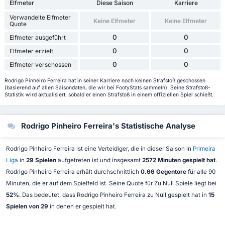
Elfmeter
Diese Saison
Karriere
Verwandelte Elfmeter
Keine Elfmeter
Keine Elfmeter
Quote
0
0
Elfmeter ausgeführt
0
0
Elfmeter erzielt
0
0
Elfmeter verschossen
Rodrigo Pinheiro Ferreira hat in seiner Karriere noch keinen Strafstoß geschossen
(basierend auf allen Saisondaten, die wir bei FootyStats sammeln). Seine Strafstoß-
Statistik wird aktualisiert, sobald er einen Strafstoß in einem offiziellen Spiel schießt.
Rodrigo Pinheiro Ferreira's Statistische Analyse
Rodrigo Pinheiro Ferreira ist eine Verteidiger, die in dieser Saison in
Primeira
Liga
in
29 Spielen
aufgetreten ist und insgesamt
2572 Minuten gespielt hat
.
Rodrigo Pinheiro Ferreira erhält durchschnittlich
0.66 Gegentore
für alle 90
Minuten, die er auf dem Spielfeld ist. Seine Quote für Zu Null Spiele liegt bei
52%
. Das bedeutet, dass Rodrigo Pinheiro Ferreira zu Null gespielt hat in
15
Spielen von 29
in denen er gespielt hat.