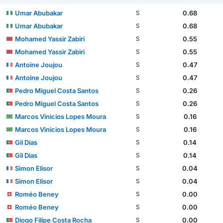
Umar Abubakar
0.68
S
Umar Abubakar
0.68
S
Mohamed Yassir Zabiri
0.55
S
Mohamed Yassir Zabiri
0.55
S
Antoine Joujou
0.47
S
Antoine Joujou
0.47
S
Pedro Miguel Costa Santos
0.26
S
Pedro Miguel Costa Santos
0.26
S
Marcos Vinicios Lopes Moura
0.16
S
Marcos Vinicios Lopes Moura
0.16
S
Gil Dias
0.14
S
Gil Dias
0.14
S
Simon Elisor
0.04
S
Simon Elisor
0.04
S
Roméo Beney
0.00
S
Roméo Beney
0.00
S
Diogo Filipe Costa Rocha
0.00
S