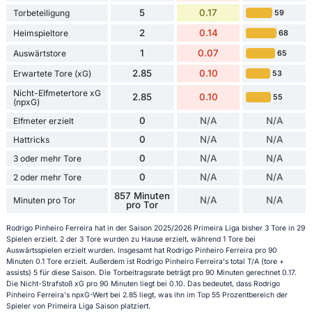
5
0.17
Torbeteiligung
59
2
0.14
Heimspieltore
68
1
0.07
Auswärtstore
65
2.85
0.10
Erwartete Tore (xG)
53
Nicht-Elfmetertore xG
2.85
0.10
55
(npxG)
0
N/A
N/A
Elfmeter erzielt
0
N/A
N/A
Hattricks
0
N/A
N/A
3 oder mehr Tore
0
N/A
N/A
2 oder mehr Tore
857 Minuten
N/A
N/A
Minuten pro Tor
pro Tor
Rodrigo Pinheiro Ferreira hat in der Saison 2025/2026 Primeira Liga bisher 3 Tore in 29
Spielen erzielt. 2 der 3 Tore wurden zu Hause erzielt, während 1 Tore bei
Auswärtsspielen erzielt wurden. Insgesamt hat Rodrigo Pinheiro Ferreira pro 90
Minuten 0.1 Tore erzielt. Außerdem ist Rodrigo Pinheiro Ferreira's total T/A (tore +
assists) 5 für diese Saison. Die Torbeitragsrate beträgt pro 90 Minuten gerechnet 0.17.
Die Nicht-Strafstoß xG pro 90 Minuten liegt bei 0.10. Das bedeutet, dass Rodrigo
Pinheiro Ferreira's npxG-Wert bei 2.85 liegt, was ihn im Top 55 Prozentbereich der
Spieler von Primeira Liga Saison platziert.