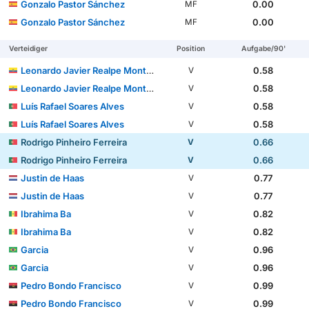
Gonzalo Pastor Sánchez
0.00
MF
Gonzalo Pastor Sánchez
0.00
MF
Verteidiger
Position
Aufgabe/90'
Leonardo Javier Realpe Montaño
0.58
V
Leonardo Javier Realpe Montaño
0.58
V
Luís Rafael Soares Alves
0.58
V
Luís Rafael Soares Alves
0.58
V
Rodrigo Pinheiro Ferreira
0.66
V
Rodrigo Pinheiro Ferreira
0.66
V
Justin de Haas
0.77
V
Justin de Haas
0.77
V
Ibrahima Ba
0.82
V
Ibrahima Ba
0.82
V
Garcia
0.96
V
Garcia
0.96
V
Pedro Bondo Francisco
0.99
V
Pedro Bondo Francisco
0.99
V