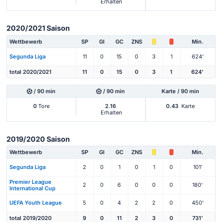
Erhalten
2020/2021 Saison
Wettbewerb
SP
Gl
GC
ZNS
Min.
Segunda Liga
11
0
15
0
3
1
624'
total 2020/2021
11
0
15
0
3
1
624'
/ 90 min
/ 90 min
Karte / 90 min
0
Tore
2.16
0.43
Karte
Erhalten
2019/2020 Saison
Wettbewerb
SP
Gl
GC
ZNS
Min.
Segunda Liga
2
0
1
0
1
0
101'
Premier League
2
0
6
0
0
0
180'
International Cup
UEFA Youth League
5
0
4
2
2
0
450'
total 2019/2020
9
0
11
2
3
0
731'