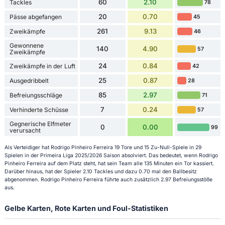
60
2.10
Tackles
78
20
0.70
Pässe abgefangen
45
261
9.13
Zweikämpfe
46
Gewonnene
140
4.90
57
Zweikämpfe
24
0.84
Zweikämpfe in der Luft
42
25
0.87
Ausgedribbelt
28
85
2.97
Befreiungsschläge
71
7
0.24
Verhinderte Schüsse
57
Gegnerische Elfmeter
0
0.00
99
verursacht
Als Verteidiger hat Rodrigo Pinheiro Ferreira 19 Tore und 15 Zu-Null-Spiele in 29
Spielen in der Primeira Liga 2025/2026 Saison absolviert. Das bedeutet, wenn Rodrigo
Pinheiro Ferreira auf dem Platz steht, hat sein Team alle 135 Minuten ein Tor kassiert.
Darüber hinaus, hat der Spieler 2.10 Tackles und dazu 0.70 mal den Ballbesitz
abgenommen. Rodrigo Pinheiro Ferreira führte auch zusätzlich 2.97 Befreiungsstöße
aus.
Gelbe Karten, Rote Karten und Foul-Statistiken