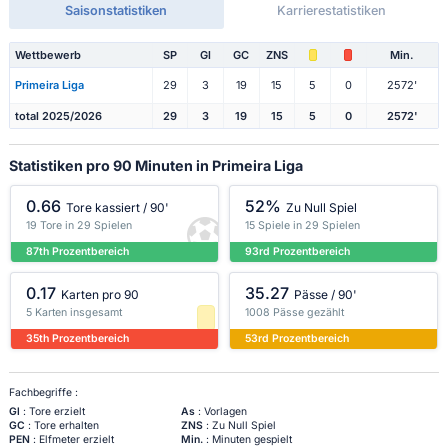
Saisonstatistiken
Karrierestatistiken
Wettbewerb
SP
Gl
GC
ZNS
Min.
Primeira Liga
29
3
19
15
5
0
2572'
total 2025/2026
29
3
19
15
5
0
2572'
Statistiken pro 90 Minuten in Primeira Liga
0.66
52%
Tore kassiert / 90'
Zu Null Spiel
19 Tore in 29 Spielen
15 Spiele in 29 Spielen
87th Prozentbereich
93rd Prozentbereich
0.17
35.27
Karten pro 90
Pässe / 90'
5 Karten insgesamt
1008 Pässe gezählt
35th Prozentbereich
53rd Prozentbereich
Fachbegriffe :
Gl
: Tore erzielt
As
: Vorlagen
GC
: Tore erhalten
ZNS
: Zu Null Spiel
PEN
: Elfmeter erzielt
Min.
: Minuten gespielt