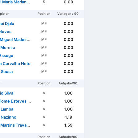
Maria Mariano Falé
0.00
S
pieler
Position
Vorlagen / 90'
oi Djaló
0.00
MF
Neves
0.00
MF
l Madeira Fernandes Félix
0.00
MF
 Moreira
0.00
MF
 Essugo
0.00
MF
m Carvalho Neto
0.00
MF
 Sousa
0.00
MF
r
Position
Aufgabe/90'
o Silva
1.00
V
mé Esteves Baptista
1.00
V
 Lamba
1.00
V
o Nazinho
1.19
V
artins Travassos
1.59
V
Position
Aufgabe/90'