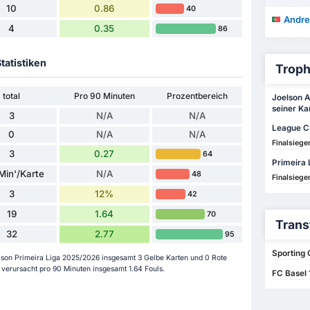
10
0.86
40
Andre 
4
0.35
86
tatistiken
Troph
total
Pro 90 Minuten
Prozentbereich
Joelson 
seiner Kar
3
N/A
N/A
League C
0
N/A
N/A
Finalsiege
3
0.27
64
Primeira 
Min'/Karte
N/A
48
Finalsiege
3
12%
42
19
1.64
70
Trans
32
2.77
95
Sporting 
son Primeira Liga 2025/2026 insgesamt 3 Gelbe Karten und 0 Rote
verursacht pro 90 Minuten insgesamt 1.64 Fouls.
FC Basel 