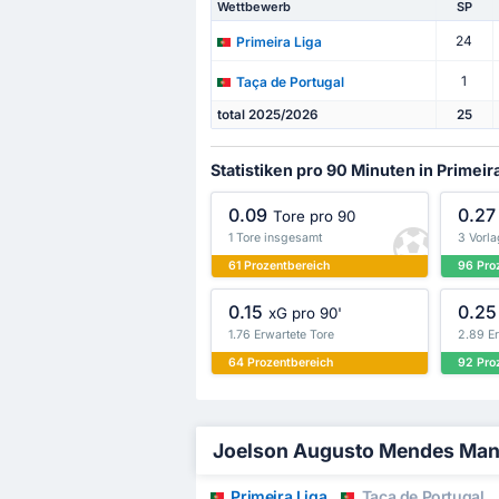
Wettbewerb
SP
24
Primeira Liga
1
Taça de Portugal
total 2025/2026
25
Statistiken pro 90 Minuten in Primeir
0.09
0.27
Tore pro 90
1 Tore insgesamt
3 Vorl
61 Prozentbereich
96 Pro
0.15
0.25
xG pro 90'
1.76 Erwartete Tore
2.89 E
64 Prozentbereich
92 Pro
Joelson Augusto Mendes Mango 
Primeira Liga
Taça de Portugal