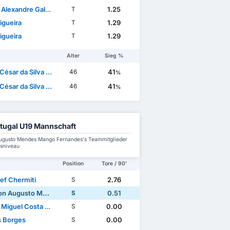
andre Galdino de Azevedo
1.25
T
igueira
1.29
T
igueira
1.29
T
Alter
Sieg %
sar da Silva Peixoto
41
46
%
sar da Silva Peixoto
41
46
%
tugal U19 Mannschaft
ugusto Mendes Mango Fernandes's Teammitglieder
nsniveau
Position
Tore / 90'
ef Chermiti
2.76
S
usto Mendes Mango Fernandes
0.51
S
iguel Costa Santos
0.00
S
s Borges
0.00
S