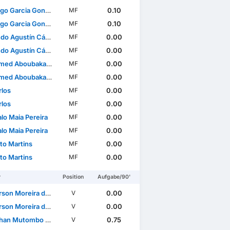
o Garcia Gonzalez
0.10
MF
o Garcia Gonzalez
0.10
MF
o Agustín Cáseres
0.00
MF
o Agustín Cáseres
0.00
MF
d Aboubakar Bamba
0.00
MF
d Aboubakar Bamba
0.00
MF
rlos
0.00
MF
rlos
0.00
MF
lo Maia Pereira
0.00
MF
lo Maia Pereira
0.00
MF
nto Martins
0.00
MF
nto Martins
0.00
MF
r
Position
Aufgabe/90'
n Moreira da Costa
0.00
V
n Moreira da Costa
0.00
V
an Mutombo Mawesi
0.75
V