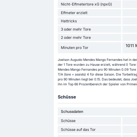
Nicht-Elfmetertore xG (npxG)
Elfmeter erzielt
Hattricks
3 oder mehr Tore
2 oder mehr Tore
1011 
Minuten pro Tor
Joelson Augusto Mendes Mango Fernandes hat in der S
der 1 Tore wurden zu Hause erzielt, während 0 Tore 
Mendes Mango Fernandes pro 90 Minuten 0.09 Tore e
T/A (tore + assists) 4 für diese Saison. Die Torbeitr
pro 90 Minuten liegt bei 0.15. Das bedeutet, dass J
ihn im Top 66 Prozentbereich der Spieler von Primeir
Schüsse
Schussdaten
Schüsse
Schüsse auf das Tor