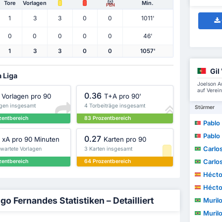
Tore
Vorlagen
Min.
PEN
1
3
3
0
0
1011'
0
0
0
0
0
46'
1
3
3
0
0
1057'
Gil
a Liga
Joelson A
auf Verei
0.36
Vorlagen pro 90
T+A pro 90'
agen insgesamt
4 Torbeiträge insgesamt
Stürmer
zentbereich
83 Prozentbereich
Pablo
Pablo
0.27
xA pro 90 Minuten
Karten pro 90
Carlos E
rwartete Vorlagen
3 Karten insgesamt
Carlos E
zentbereich
64 Prozentbereich
Héctor 
Héctor 
Fernandes Statistiken – Detailliert
Muril
Muril