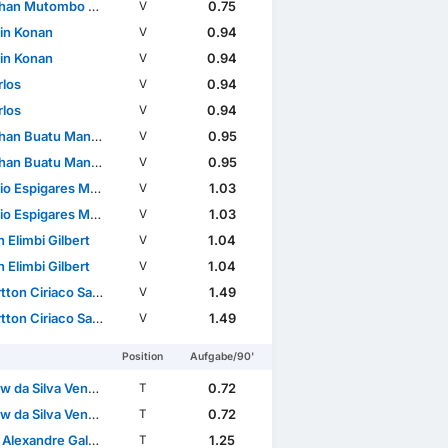
an Mutombo Mawesi
0.75
V
ain Konan
0.94
V
ain Konan
0.94
V
rlos
0.94
V
rlos
0.94
V
an Buatu Mananga
0.95
V
an Buatu Mananga
0.95
V
 Espigares Morillas
1.03
V
 Espigares Morillas
1.03
V
 Elimbi Gilbert
1.04
V
 Elimbi Gilbert
1.04
V
on Ciriaco Santos
1.49
V
on Ciriaco Santos
1.49
V
Position
Aufgabe/90'
 da Silva Ventura
0.72
T
 da Silva Ventura
0.72
T
andre Galdino de Azevedo
1.25
T