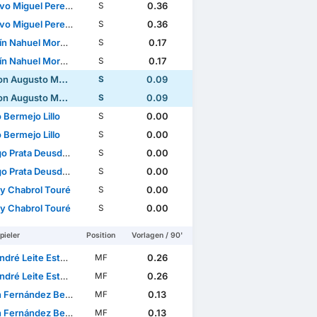
iguel Pereira De Sousa
0.36
S
iguel Pereira De Sousa
0.36
S
ahuel Moreira Morales
0.17
S
ahuel Moreira Morales
0.17
S
usto Mendes Mango Fernandes
0.09
S
usto Mendes Mango Fernandes
0.09
S
 Bermejo Lillo
0.00
S
 Bermejo Lillo
0.00
S
rata Deusdado Rodrigues
0.00
S
rata Deusdado Rodrigues
0.00
S
ny Chabrol Touré
0.00
S
ny Chabrol Touré
0.00
S
pieler
Position
Vorlagen / 90'
dré Leite Esteves
0.26
MF
dré Leite Esteves
0.26
MF
Fernández Benítez
0.13
MF
Fernández Benítez
0.13
MF