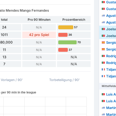
Gustavo M
Gustavo M
ugusto Mendes Mango Fernandes
Agustín N
total
Pro 90 Minuten
Prozentbereich
Agustín N
24
N/A
57
Joelson Aug
1011
42 pro Spiel
36
Joelson Aug
380,000
N/A
Sergio
70
Sergio
11
N/A
37
Rodrigo P
13
N/A
N/A
Rodrigo P
7
N/A
N/A
Tidja
Tidja
Vorlagen / 90'
Torbeteiligung / 90'
Mittelfelds
Luís An
Luís An
Martín 
Martín 