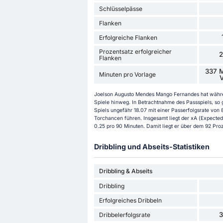
Schlüsselpässe
Flanken
Erfolgreiche Flanken
Prozentsatz erfolgreicher
Flanken
337 M
Minuten pro Vorlage
V
Joelson Augusto Mendes Mango Fernandes hat währen
Spiele hinweg. In Betrachtnahme des Passspiels, so
Spiels ungefähr 18.07 mit einer Passerfolgsrate von 8
Torchancen führen. Insgesamt liegt der xA (Expecte
0.25 pro 90 Minuten. Damit liegt er über dem 92 Proz
Dribbling und Abseits-Statistiken
Dribbling & Abseits
Dribbling
Erfolgreiches Dribbeln
Dribbelerfolgsrate