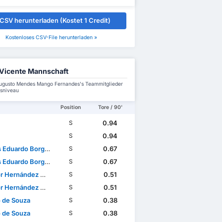
CSV herunterladen (Kostet 1 Credit)
Kostenloses CSV-File herunterladen »
 Vicente Mannschaft
ugusto Mendes Mango Fernandes's Teammitglieder
nsniveau
Position
Tore / 90'
0.94
S
0.94
S
duardo Borges Parente
0.67
S
duardo Borges Parente
0.67
S
Hernández Marrero
0.51
S
Hernández Marrero
0.51
S
o de Souza
0.38
S
o de Souza
0.38
S