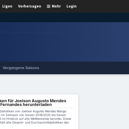
Ligen
Vorhersagen
Mehr
Login
Vergangene Saisons
tiken für Joelson Augusto Mendes
Fernandes herunterladen
 Statistiken von Joelson Augusto Mendes Mango
 im Zeitraum von Saison 2019/2020 bis Saison
 im Hinblick auf alle Wettbewerbe herunter. Diese
hält alle Gesamt- und Durchschnittstatistiken des