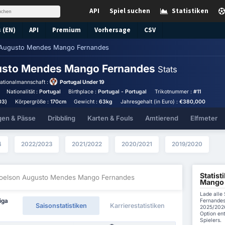
API
Spiel suchen
Statistiken
 (EN)
API
Premium
Vorhersage
CSV
 Augusto Mendes Mango Fernandes
usto Mendes Mango Fernandes
Stats
ationalmannschaft :
Portugal Under 19
Nationalität :
Portugal
Birthplace :
Portugal - Portugal
Trikotnummer :
#11
03)
Körpergröße :
170cm
Gewicht :
63kg
Jahresgehalt (in Euro) :
€380,000
gen & Pässe
Dribbling
Karten & Fouls
Amtierend
Elfmeter
4
2022/2023
2021/2022
2020/2021
2019/2020
Statis
Joelson Augusto Mendes Mango Fernandes
Mango 
Lade alle
Fernandes
iga
Saisonstatistiken
Karrierestatistiken
2025/2026
Option ent
Spielers.