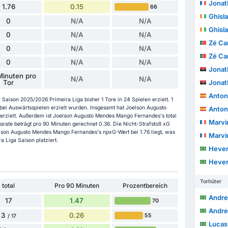
Jonath
1.76
0.15
66
Ghisl
0
N/A
N/A
Ghisl
0
N/A
N/A
Zé Ca
0
N/A
N/A
Zé Ca
0
N/A
N/A
Jonath
Minuten pro
N/A
N/A
Tor
Jonath
Antonio
aison 2025/2026 Primeira Liga bisher 1 Tore in 24 Spielen erzielt. 1
bei Auswärtsspielen erzielt wurden. Insgesamt hat Joelson Augusto
Antonio
rzielt. Außerdem ist Joelson Augusto Mendes Mango Fernandes's total
Marvin
agsrate beträgt pro 90 Minuten gerechnet 0.36. Die Nicht-Strafstoß xG
oelson Augusto Mendes Mango Fernandes's npxG-Wert bei 1.76 liegt, was
Marvin
a Liga Saison platziert.
Hevertt
Hevertt
Torhüter
total
Pro 90 Minuten
Prozentbereich
Andrew
17
1.47
70
Andrew
3
0.26
55
/ 17
Lucas Alex