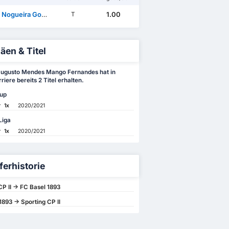
Nogueira Gomes
1.00
T
äen & Titel
Augusto Mendes Mango Fernandes hat in
riere bereits 2 Titel erhalten.
up
r
1x
2020/2021
Liga
r
1x
2020/2021
ferhistorie
CP II -> FC Basel 1893
1893 -> Sporting CP II