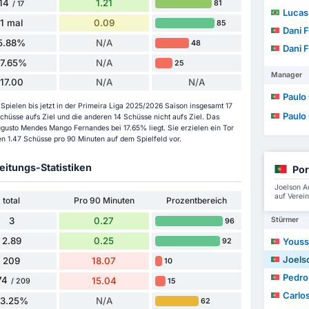
14
1.21
81
/ 17
Lucas Alex
1 mal
0.09
85
Dani F
5.88%
N/A
48
Dani F
17.65%
N/A
25
Manager
17.00
N/A
N/A
Paulo Cé
pielen bis jetzt in der Primeira Liga 2025/2026 Saison insgesamt 17
Paulo Cé
üsse aufs Ziel und die anderen 14 Schüsse nicht aufs Ziel. Das
gusto Mendes Mango Fernandes bei 17.65% liegt. Sie erzielen ein Tor
n 1.47 Schüsse pro 90 Minuten auf dem Spielfeld vor.
itungs-Statistiken
Por
Joelson A
auf Verei
total
Pro 90 Minuten
Prozentbereich
3
0.27
Stürmer
96
2.89
0.25
Youss
92
Joelson Aug
209
18.07
10
Pedro M
74
15.04
15
/ 209
Carlo
83.25%
N/A
62