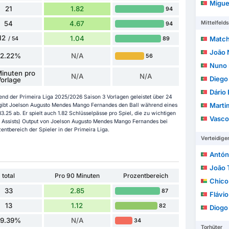
Miguel 
21
1.82
94
54
4.67
Mittelfelds
94
12
1.04
Match
89
/ 54
João 
22.22%
N/A
56
Nuno Migue
inuten pro
N/A
N/A
Diego
orlage
Dário
d der Primeira Liga 2025/2026 Saison 3 Vorlagen geleistet über 24
Marti
 gibt Joelson Augusto Mendes Mango Fernandes den Ball während eines
3.25 ab. Er spielt auch 1.82 Schlüsselpässe pro Spiel, die zu wichtigen
Vasco
d Assists) Output von Joelson Augusto Mendes Mango Fernandes bei
entbereich der Spieler in der Primeira Liga.
Verteidige
Antóni
João To
total
Pro 90 Minuten
Prozentbereich
Chico
33
2.85
87
Flávi
13
1.12
82
Diogo M
39.39%
N/A
34
Torhüter