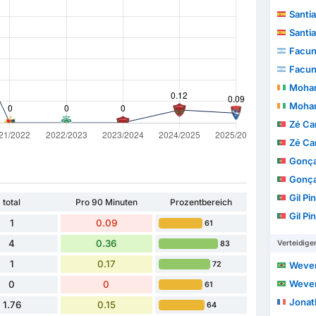
Santiag
Santiag
Facund
Facund
Mohame
Mohame
Zé Ca
Zé Ca
Gonça
Gonça
Gil Pi
total
Pro 90 Minuten
Prozentbereich
Gil Pi
1
0.09
61
4
0.36
Verteidige
83
1
0.17
72
Weverso
Weverso
0
0
61
Jonath
1.76
0.15
64