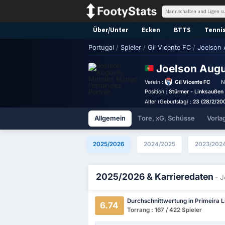
Über/Unter
Ecken
BTTS
Tennis
Portugal
/
Spieler
/
Gil Vicente FC
/
Joelson
Joelson Aug
Verein :
Gil Vicente FC
N
Position :
Stürmer - Linksaußen
Alter (Geburtstag) :
23 (28/2/20
Allgemein
Tore, xG, Schüsse
Vorla
2025/2026
2024/2025
2023/202
2025/2026 & Karrieredaten
- 
Durchschnittwertung in Primeira L
6.74
Torrang : 167 / 422 Spieler