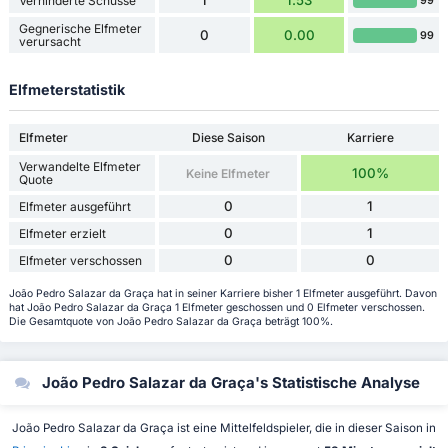
1
1.53
Verhinderte Schüsse
99
Gegnerische Elfmeter
0
0.00
99
verursacht
Elfmeterstatistik
Elfmeter
Diese Saison
Karriere
Verwandelte Elfmeter
100%
Keine Elfmeter
Quote
0
1
Elfmeter ausgeführt
0
1
Elfmeter erzielt
0
0
Elfmeter verschossen
João Pedro Salazar da Graça hat in seiner Karriere bisher 1 Elfmeter ausgeführt. Davon
hat João Pedro Salazar da Graça 1 Elfmeter geschossen und 0 Elfmeter verschossen.
Die Gesamtquote von João Pedro Salazar da Graça beträgt 100%.
João Pedro Salazar da Graça's Statistische Analyse
João Pedro Salazar da Graça ist eine Mittelfeldspieler, die in dieser Saison in