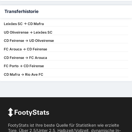
Transferhistorie
Leixões SC -> CD Mafra
UD Oliveirense -> Leixões SC
CD Feirense -> UD Oliveirense
FC Arouca -> CD Feirense
CD Feirense -> FC Arouca
FC Porto -> CD Feirense
CD Mafra -> Rio Ave FC
FootyStats ist Ihre beste Quelle für Statistiken wie erzielte
Tore, Über 2,5/Unter 2,5, Halbzeit/Vollzeit, dynamische In-