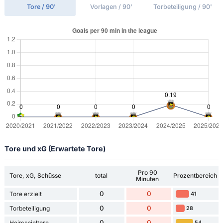
Tore / 90'
Vorlagen / 90'
Torbeteiligung / 90'
Tore und xG (Erwartete Tore)
Pro 90
Tore, xG, Schüsse
total
Prozentbereich
Minuten
0
0
Tore erzielt
41
0
0
Torbeteiligung
28
0
0
Heimspieltore
54