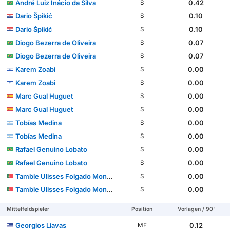
André Luiz Inácio da Silva
0.42
S
Dario Špikić
0.10
S
Dario Špikić
0.10
S
Diogo Bezerra de Oliveira
0.07
S
Diogo Bezerra de Oliveira
0.07
S
Karem Zoabi
0.00
S
Karem Zoabi
0.00
S
Marc Gual Huguet
0.00
S
Marc Gual Huguet
0.00
S
Tobías Medina
0.00
S
Tobías Medina
0.00
S
Rafael Genuino Lobato
0.00
S
Rafael Genuino Lobato
0.00
S
Tamble Ulisses Folgado Monteiro
0.00
S
Tamble Ulisses Folgado Monteiro
0.00
S
Mittelfeldspieler
Position
Vorlagen / 90'
Georgios Liavas
0.12
MF