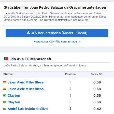
Statistiken für João Pedro Salazar da Graça herunterladen
Lade alle Statistiken von João Pedro Salazar da Graça im Zeitraum von Saison
2012/2013 bis Saison 2025/2026 im Hinblick auf alle Wettbewerbe herunter. Diese
Option enthält alle Gesamt- und Durchschnittstatistiken des Spielers.
CSV herunterladen (Kostet 1 Credit)
Kostenloses CSV-File herunterladen »
Rio Ave FC Mannschaft
João Pedro Salazar da Graça's Teammitglieder auf Vereinsniveau
Stürmer
Position
Tore / 90'
Jalen Aleix Miller Blesa
0.58
S
Jalen Aleix Miller Blesa
0.58
S
Clayton
0.56
S
Clayton
0.56
S
André Luiz Inácio da Silva
0.42
S