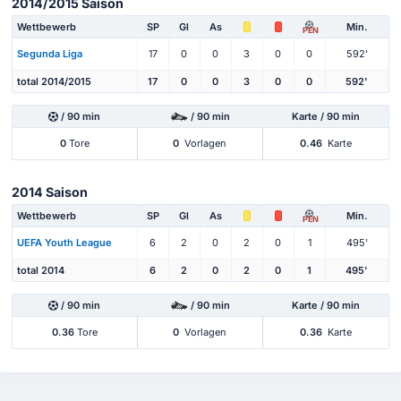
2014/2015 Saison
Wettbewerb
SP
Gl
As
Min.
PEN
Segunda Liga
17
0
0
3
0
0
592'
total 2014/2015
17
0
0
3
0
0
592'
/ 90 min
/ 90 min
Karte / 90 min
0
Tore
0
Vorlagen
0.46
Karte
2014 Saison
Wettbewerb
SP
Gl
As
Min.
PEN
UEFA Youth League
6
2
0
2
0
1
495'
total 2014
6
2
0
2
0
1
495'
/ 90 min
/ 90 min
Karte / 90 min
0.36
Tore
0
Vorlagen
0.36
Karte