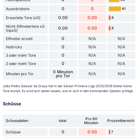
0
0
Auswärtstore
61
0.00
0.00
Erwartete Tore (xG)
8
Nicht-Elfmetertore xG
0.00
0.00
8
(npxG)
0
N/A
N/A
Elfmeter erzielt
0
N/A
N/A
Hattricks
0
N/A
N/A
3 oder mehr Tore
0
N/A
N/A
2 oder mehr Tore
0 Minuten
N/A
N/A
Minuten pro Tor
pro Tor
João Pedro Salazar da Graça hat in der Saison Primeira Liga 2025/2026 bisher keine
Tore erzielt. Es wird sich sehen lassen, wie er sich in den kommenden Spielen schlägt.
Schüsse
Pro 90
Schussdaten
total
Prozentbereich
Minuten
0
0.00
Schüsse
7