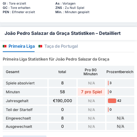
Gl
: Tore erzielt
As
: Vorlagen
GC
: Tore erhalten
ZNS
: Zu Null Spiel
PEN
: Elfmeter erzielt
Min.
: Minuten gespielt
João Pedro Salazar da Graça Statistiken – Detailliert
Primeira Liga
Taça de Portugal
Primeira Liga Statistiken für João Pedro Salazar da Graça
Pro 90
Gesamt
total
Prozentbereich
Minuten
8
Spiele absolviert
N/A
3
58
7 pro Spiel
Minuten
0
€190,000
Jahresgehalt
N/A
42
0
Teil der Startelf
N/A
0
8
N/A
Eingewechselt
N/A
0
N/A
Ausgewechselt
N/A