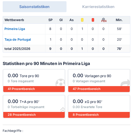
Saisonstatistiken
Karrierestatistiken
Wettbewerb
SP
Gl
As
Min.
PEN
Primeira Liga
8
0
0
1
0
0
58'
Taça de Portugal
1
0
0
0
0
0
20'
total 2025/2026
9
0
0
1
0
0
78'
Statistiken pro 90 Minuten in Primeira Liga
0.00
0.00
Tore pro 90
Vorlagen pro 90
0 Tore insgesamt
0 Vorlagen insgesamt
41 Prozentbereich
47 Prozentbereich
0.00
0.00
T+A pro 90'
xG pro 90'
0 Torbeiträge insgesamt
0.00 Erwartete Tore
28 Prozentbereich
8 Prozentbereich
Fachbegriffe :