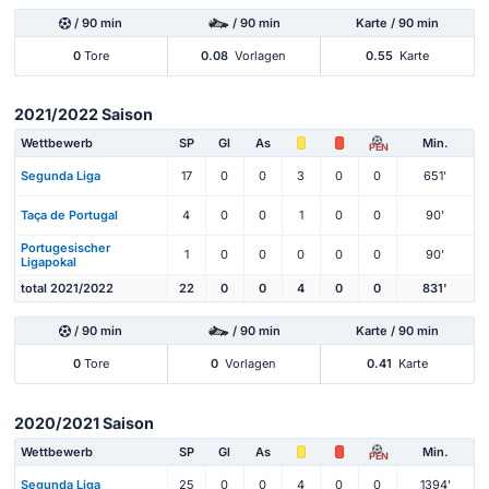
/ 90 min
/ 90 min
Karte / 90 min
0
Tore
0.08
Vorlagen
0.55
Karte
2021/2022 Saison
Wettbewerb
SP
Gl
As
Min.
PEN
Segunda Liga
17
0
0
3
0
0
651'
Taça de Portugal
4
0
0
1
0
0
90'
Portugesischer
1
0
0
0
0
0
90'
Ligapokal
total 2021/2022
22
0
0
4
0
0
831'
/ 90 min
/ 90 min
Karte / 90 min
0
Tore
0
Vorlagen
0.41
Karte
2020/2021 Saison
Wettbewerb
SP
Gl
As
Min.
PEN
Segunda Liga
25
0
0
4
0
0
1394'