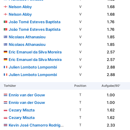
Nelson Abby
1.68
V
Nelson Abby
1.68
V
João Tomé Esteves Baptista
1.76
V
João Tomé Esteves Baptista
1.76
V
Nicolaos Athanasiou
1.85
V
Nicolaos Athanasiou
1.85
V
Eric Emanuel da Silva Moreira
2.57
V
Eric Emanuel da Silva Moreira
2.57
V
Julien Lomboto Lompombi
2.88
V
Julien Lomboto Lompombi
2.88
V
Torhüter
Position
Aufgabe/90'
Ennio van der Gouw
1.00
T
Ennio van der Gouw
1.00
T
Cezary Miszta
1.62
T
Cezary Miszta
1.62
T
Kevin José Chamorro Rodríguez
2.33
T