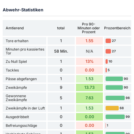
Abwehr-Statistiken
Pro 90-
Amtierend
total
Minuten oder
Prozentbereich
Prozent
1
1.55
Tore erhalten
27
Minuten pro kassiertes
58 Min.
N/A
27
Tor
1
13%
Zu Null Spiel
10
0
0.00
Tackles
5
1
1.53
Pässe abgefangen
90
9
13.73
Zweikämpfe
90
Gewonnene
5
7.63
98
Zweikämpfe
1
1.53
Zweikämpfe in der Luft
68
0
0.00
Ausgedribbelt
99
0
0.00
Befreiungsschläge
1