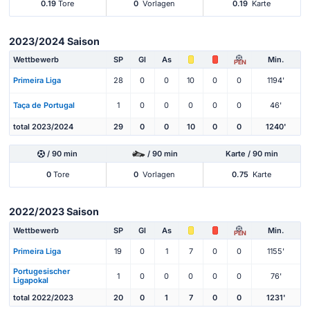
0.19
Tore
0
Vorlagen
0.19
Karte
2023/2024 Saison
Wettbewerb
SP
Gl
As
Min.
PEN
Primeira Liga
28
0
0
10
0
0
1194'
Taça de Portugal
1
0
0
0
0
0
46'
total 2023/2024
29
0
0
10
0
0
1240'
/ 90 min
/ 90 min
Karte / 90 min
0
Tore
0
Vorlagen
0.75
Karte
2022/2023 Saison
Wettbewerb
SP
Gl
As
Min.
PEN
Primeira Liga
19
0
1
7
0
0
1155'
Portugesischer
1
0
0
0
0
0
76'
Ligapokal
total 2022/2023
20
0
1
7
0
0
1231'