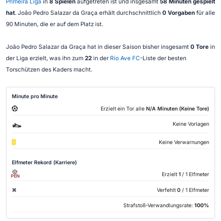
Primeira Liga
in
8 Spielen
aufgetreten ist und insgesamt
58 Minuten gespielt
hat
. João Pedro Salazar da Graça erhält durchschnittlich
0 Vorgaben
für alle
90 Minuten, die er auf dem Platz ist.
João Pedro Salazar da Graça hat in dieser Saison bisher insgesamt
0 Tore
in
der Liga erzielt, was ihn zum
22
in der
Rio Ave FC
-Liste der besten
Torschützen des Kaders macht.
Minute pro Minute
Erzielt ein Tor alle
N/A Minuten (Keine Tore)
Keine Vorlagen
Keine Verwarnungen
Elfmeter Rekord (Karriere)
Erzielt
1
/ 1 Elfmeter
PEN
Verfehlt
0
/ 1 Elfmeter
Strafstoß-Verwandlungsrate:
100%