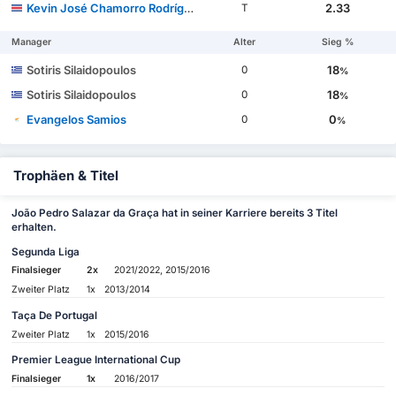
Kevin José Chamorro Rodríguez
2.33
T
Manager
Alter
Sieg %
Sotiris Silaidopoulos
18
0
%
Sotiris Silaidopoulos
18
0
%
Evangelos Samios
0
0
%
Trophäen & Titel
João Pedro Salazar da Graça hat in seiner Karriere bereits 3 Titel
erhalten.
Segunda Liga
Finalsieger
2x
2021/2022, 2015/2016
Zweiter Platz
1x
2013/2014
Taça De Portugal
Zweiter Platz
1x
2015/2016
Premier League International Cup
Finalsieger
1x
2016/2017