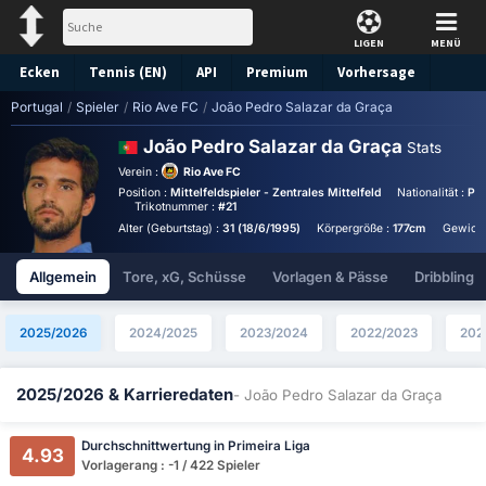
LIGEN
MENÜ
Ecken
Tennis (EN)
API
Premium
Vorhersage
Portugal
/
Spieler
/
Rio Ave FC
/
João Pedro Salazar da Graça
João Pedro Salazar da Graça
Stats
Verein :
Rio Ave FC
Position :
Mittelfeldspieler - Zentrales Mittelfeld
Nationalität :
Por
Trikotnummer :
#21
Alter (Geburtstag) :
31 (18/6/1995)
Körpergröße :
177cm
Gewicht
Allgemein
Tore, xG, Schüsse
Vorlagen & Pässe
Dribbling
2025/2026
2024/2025
2023/2024
2022/2023
202
2025/2026 & Karrieredaten
- João Pedro Salazar da Graça
Durchschnittwertung in Primeira Liga
4.93
Vorlagerang : -1 / 422 Spieler