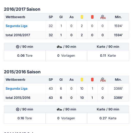
2016/2017 Saison
Wettbewerb
SP
Gl
As
Min.
PEN
Segunda Liga
32
1
0
2
0
0
1594'
total 2016/2017
32
1
0
2
0
0
1594'
/ 90 min
/ 90 min
Karte / 90 min
0.06
Tore
0
Vorlagen
0.11
Karte
2015/2016 Saison
Wettbewerb
SP
Gl
As
Min.
PEN
Segunda Liga
43
6
0
10
1
0
3366'
total 2015/2016
43
6
0
10
1
0
3366'
/ 90 min
/ 90 min
Karte / 90 min
0.16
Tore
0
Vorlagen
0.27
Karte