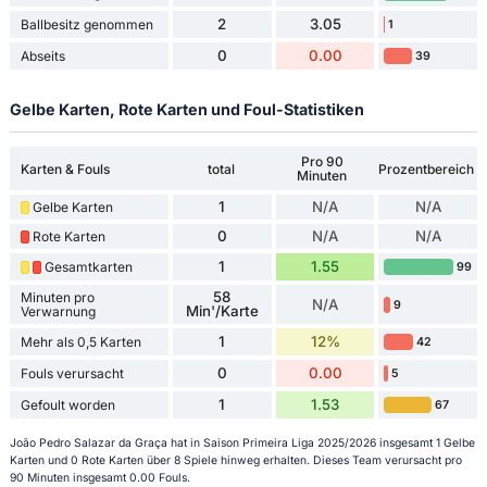
2
3.05
Ballbesitz genommen
1
0
0.00
Abseits
39
Gelbe Karten, Rote Karten und Foul-Statistiken
Pro 90
Karten & Fouls
total
Prozentbereich
Minuten
1
N/A
N/A
Gelbe Karten
0
N/A
N/A
Rote Karten
1
1.55
Gesamtkarten
99
58
Minuten pro
N/A
9
Min'/Karte
Verwarnung
1
12%
Mehr als 0,5 Karten
42
0
0.00
Fouls verursacht
5
1
1.53
Gefoult worden
67
João Pedro Salazar da Graça hat in Saison Primeira Liga 2025/2026 insgesamt 1 Gelbe
Karten und 0 Rote Karten über 8 Spiele hinweg erhalten. Dieses Team verursacht pro
90 Minuten insgesamt 0.00 Fouls.