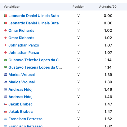
Verteidiger
Position
Aufgabe/90'
Leonardo Daniel Ulineia Buta
0.00
V
Leonardo Daniel Ulineia Buta
0.00
V
Omar Richards
1.02
V
Omar Richards
1.02
V
Johnathan Panzo
1.07
V
Johnathan Panzo
1.07
V
Gustavo Teixeira Lopes da Conceição
1.14
V
Gustavo Teixeira Lopes da Conceição
1.14
V
Marios Vrousai
1.39
V
Marios Vrousai
1.39
V
Andreas Ndoj
1.46
V
Andreas Ndoj
1.46
V
Jakub Brabec
1.47
V
Jakub Brabec
1.47
V
Francisco Petrasso
1.62
V
Francisco Petrasso
1.62
V