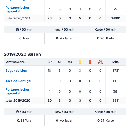
Portugesischer
1
0
0
1
0
0
75'
Ligapokal
total 2020/2021
26
0
0
5
0
0
1469'
/ 90 min
/ 90 min
Karte / 90 min
0
Tore
0
Vorlagen
0.26
Karte
2019/2020 Saison
Wettbewerb
SP
Gl
As
Min.
PEN
Segunda Liga
18
3
0
3
0
0
873'
Taça de Portugal
1
0
0
0
0
0
60'
Portugesischer
1
0
0
0
0
0
58'
Ligapokal
total 2019/2020
20
3
0
3
0
0
991'
/ 90 min
/ 90 min
Karte / 90 min
0.31
Tore
0
Vorlagen
0.31
Karte