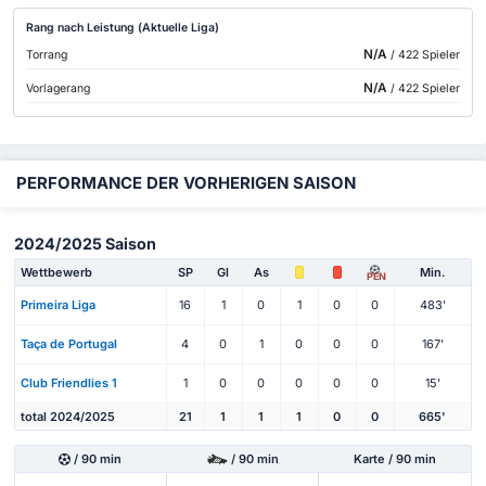
Rang nach Leistung (Aktuelle Liga)
N/A
Torrang
/ 422 Spieler
N/A
Vorlagerang
/ 422 Spieler
PERFORMANCE DER VORHERIGEN SAISON
2024/2025 Saison
Wettbewerb
SP
Gl
As
Min.
PEN
Primeira Liga
16
1
0
1
0
0
483'
Taça de Portugal
4
0
1
0
0
0
167'
Club Friendlies 1
1
0
0
0
0
0
15'
total 2024/2025
21
1
1
1
0
0
665'
/ 90 min
/ 90 min
Karte / 90 min