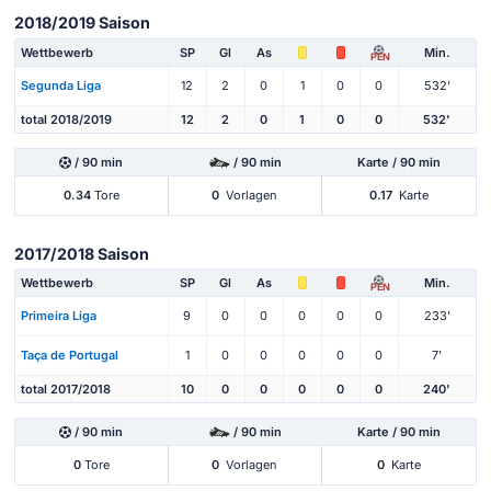
2018/2019 Saison
Wettbewerb
SP
Gl
As
Min.
PEN
Segunda Liga
12
2
0
1
0
0
532'
total 2018/2019
12
2
0
1
0
0
532'
/ 90 min
/ 90 min
Karte / 90 min
0.34
Tore
0
Vorlagen
0.17
Karte
2017/2018 Saison
Wettbewerb
SP
Gl
As
Min.
PEN
Primeira Liga
9
0
0
0
0
0
233'
Taça de Portugal
1
0
0
0
0
0
7'
total 2017/2018
10
0
0
0
0
0
240'
/ 90 min
/ 90 min
Karte / 90 min
0
Tore
0
Vorlagen
0
Karte