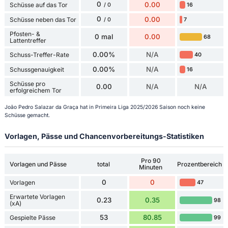
0
0.00
Schüsse auf das Tor
16
/ 0
0
0.00
Schüsse neben das Tor
7
/ 0
Pfosten- &
0 mal
0.00
68
Lattentreffer
0.00%
N/A
Schuss-Treffer-Rate
40
0.00%
N/A
Schussgenauigkeit
16
Schüsse pro
0.00
N/A
N/A
erfolgreichem Tor
João Pedro Salazar da Graça hat in Primeira Liga 2025/2026 Saison noch keine
Schüsse gemacht.
Vorlagen, Pässe und Chancenvorbereitungs-Statistiken
Pro 90
Vorlagen und Pässe
total
Prozentbereich
Minuten
0
0
Vorlagen
47
Erwartete Vorlagen
0.23
0.35
98
(xA)
53
80.85
Gespielte Pässe
99