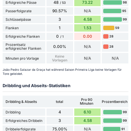
48
73.22
Erfolgreiche Pässe
98
/ 53
90.57%
N/A
Passerfolgsrate
95
3
4.58
Schlüsselpässe
99
1
1.53
Flanken
59
0
0.00
Erfolgreiche Flanken
28
/ 1
Prozentsatz
0.00%
N/A
28
erfolgreicher Flanken
Keine
N/A
N/A
Minuten pro Vorlage
Vorlagen
João Pedro Salazar da Graça hat während Saison Primeira Liga keine Vorlagen für
Tore geleistet.
Dribbling und Abseits-Statistiken
Pro 90
Dribbling & Abseits
total
Prozentbereich
Minuten
4
6.10
Dribbling
99
3
4.58
Erfolgreiches Dribbeln
99
75.00%
N/A
Dribbelerfolgsrate
91