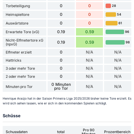
0
0
Torbeteiligung
28
0
0
Heimspieltore
54
0
0
Auswärtstore
61
0.19
0.59
Erwartete Tore (xG)
96
Nicht-Elfmetertore xG
0.19
0.59
98
(npxG)
0
N/A
N/A
Elfmeter erzielt
0
N/A
N/A
Hattricks
0
N/A
N/A
3 oder mehr Tore
0
N/A
N/A
2 oder mehr Tore
0 Minuten
N/A
N/A
Minuten pro Tor
pro Tor
Henrique Araújo hat in der Saison Primeira Liga 2025/2026 bisher keine Tore erzielt. Es
wird sich sehen lassen, wie er sich in den kommenden Spielen schlägt.
Schüsse
Pro 90
Schussdaten
total
Prozentbereich
Minuten