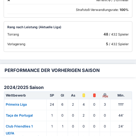
Verfehlt
0
/ 5 Elfmeter
Strafstoß-Verwandlungsrate:
100%
Rang nach Leistung (Aktuelle Liga)
48
Torrang
/ 432 Spieler
5
Vorlagerang
/ 432 Spieler
PERFORMANCE DER VORHERIGEN SAISON
2024/2025 Saison
Wettbewerb
SP
Gl
As
Min.
PEN
Primeira Liga
24
6
2
4
0
3
1111'
Taça de Portugal
1
0
0
2
0
0
44'
Club Friendlies 1
1
1
0
0
0
0
24'
UEFA