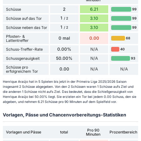
2
6.21
Schüsse
99
1
3.10
Schüsse auf das Tor
99
/ 2
1
3.10
Schüsse neben das Tor
99
/ 2
Pfosten- &
0 mal
0.00
68
Lattentreffer
0.00%
N/A
Schuss-Treffer-Rate
40
50.00%
N/A
Schussgenauigkeit
93
Schüsse pro
0.00
N/A
N/A
erfolgreichem Tor
Henrique Araújo hat in 5 Spielen bis jetzt in der Primeira Liga 2025/2026 Saison
insgesamt 2 Schüsse abgegeben. Von den 2 Schüssen waren 1 Schüsse aufs Ziel und
die anderen 1 Schüsse nicht aufs Ziel. Das bedeutet, dass die Schießgenauigkeit von
Henrique Araújo bei 50.00% liegt. Sie erzielen ein Tor bei jedem 0.00 Schuss, den sie
abgeben, und nehmen 6.21 Schüsse pro 90 Minuten auf dem Spielfeld vor.
Vorlagen, Pässe und Chancenvorbereitungs-Statistiken
Pro 90
Vorlagen und Pässe
total
Prozentbereich
Minuten