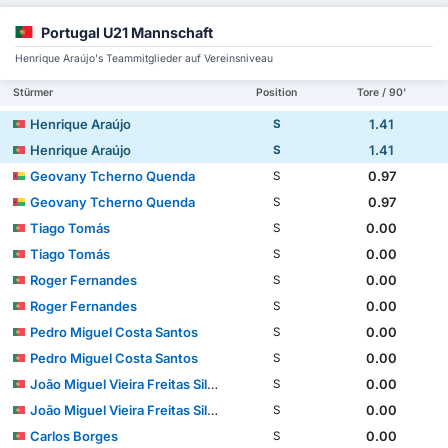
Portugal U21 Mannschaft
Henrique Araújo's Teammitglieder auf Vereinsniveau
Stürmer
Position
Tore / 90'
Henrique Araújo
1.41
S
Henrique Araújo
1.41
S
Geovany Tcherno Quenda
0.97
S
Geovany Tcherno Quenda
0.97
S
Tiago Tomás
0.00
S
Tiago Tomás
0.00
S
Roger Fernandes
0.00
S
Roger Fernandes
0.00
S
Pedro Miguel Costa Santos
0.00
S
Pedro Miguel Costa Santos
0.00
S
João Miguel Vieira Freitas Silva Marques
0.00
S
João Miguel Vieira Freitas Silva Marques
0.00
S
Carlos Borges
0.00
S