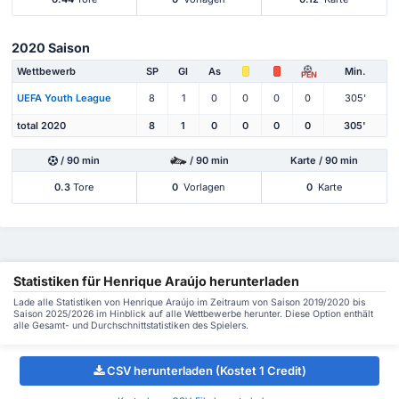
2020 Saison
Wettbewerb
SP
Gl
As
Min.
PEN
UEFA Youth League
8
1
0
0
0
0
305'
total 2020
8
1
0
0
0
0
305'
/ 90 min
/ 90 min
Karte / 90 min
0.3
Tore
0
Vorlagen
0
Karte
Statistiken für Henrique Araújo herunterladen
Lade alle Statistiken von Henrique Araújo im Zeitraum von Saison 2019/2020 bis
Saison 2025/2026 im Hinblick auf alle Wettbewerbe herunter. Diese Option enthält
alle Gesamt- und Durchschnittstatistiken des Spielers.
CSV herunterladen (Kostet 1 Credit)