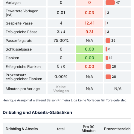
0
0
Vorlagen
47
Erwartete Vorlagen
0.01
0.03
2
(xA)
4
12.41
Gespielte Pässe
1
3
9.31
Erfolgreiche Pässe
3
/ 4
75.00%
N/A
Passerfolgsrate
25
0
0.00
Schlüsselpässe
8
0
0.00
Flanken
12
0
0.00
Erfolgreiche Flanken
28
/ 0
Prozentsatz
0.00%
N/A
28
erfolgreicher Flanken
Keine
N/A
N/A
Minuten pro Vorlage
Vorlagen
Henrique Araújo hat während Saison Primeira Liga keine Vorlagen für Tore geleistet.
Dribbling und Abseits-Statistiken
Pro 90
Dribbling & Abseits
total
Prozentbereich
Minuten