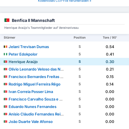
Kostenloses CSV-File herunterladen »
Benfica II Mannschaft
Henrique Araújo's Teammitglieder auf Vereinsniveau
Stürmer
Position
Tore / 90'
Jelani Trevisan Dumas
0.54
S
Peter Edokpolor
0.41
S
Henrique Araújo
0.30
S
Olívio Leonardo Veloso das Neves Tomé
0.21
S
Francisco Bernardes Freitas Neto
0.15
S
Rodrigo Miguel Ferreira Rêgo
0.14
S
Ivan Correia Posser Lima
0.00
S
Francisco Carvalho Souza e Silva
0.00
S
Eduardo Nunes Fernandes
0.00
S
Anísio Cláudio Fernandes Reis Cabral
0.00
S
João Duarte Vale Afonso
0.00
S