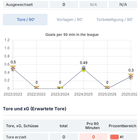
0
N/A
Ausgewechselt
N/A
Tore / 90'
Vorlagen / 90'
Torbeteiligung / 90'
Tore und xG (Erwartete Tore)
Pro 90
Tore, xG, Schüsse
total
Prozentbereich
Minuten
0
0
Tore erzielt
41