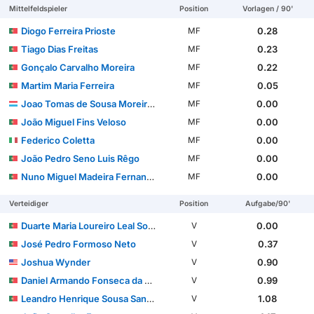
Mittelfeldspieler
Position
Vorlagen / 90'
Diogo Ferreira Prioste
0.28
MF
Tiago Dias Freitas
0.23
MF
Gonçalo Carvalho Moreira
0.22
MF
Martim Maria Ferreira
0.05
MF
Joao Tomas de Sousa Moreira Cruz
0.00
MF
João Miguel Fins Veloso
0.00
MF
Federico Coletta
0.00
MF
João Pedro Seno Luis Rêgo
0.00
MF
Nuno Miguel Madeira Fernandes Félix
0.00
MF
Verteidiger
Position
Aufgabe/90'
Duarte Maria Loureiro Leal Soares
0.00
V
José Pedro Formoso Neto
0.37
V
Joshua Wynder
0.90
V
Daniel Armando Fonseca da Silva Banjaqui
0.99
V
Leandro Henrique Sousa Santos
1.08
V