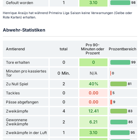
1
3.10
Gefoult worden
98
Henrique Araújo hat während Primeira Liga Saison keine Verwarnungen (Gelbe oder
Rote Karten) erhalten.
Abwehr-Statistiken
Pro 90-
Amtierend
total
Minuten oder
Prozentbereich
Prozent
0
0
Tore erhalten
99
Minuten pro kassiertes
0 Min.
N/A
0
Tor
2
40%
Zu Null Spiel
81
0
0.00
Tackles
5
0
0.00
Pässe abgefangen
9
4
12.41
Zweikämpfe
83
Gewonnene
2
6.21
85
Zweikämpfe
1
3.10
Zweikämpfe in der Luft
95