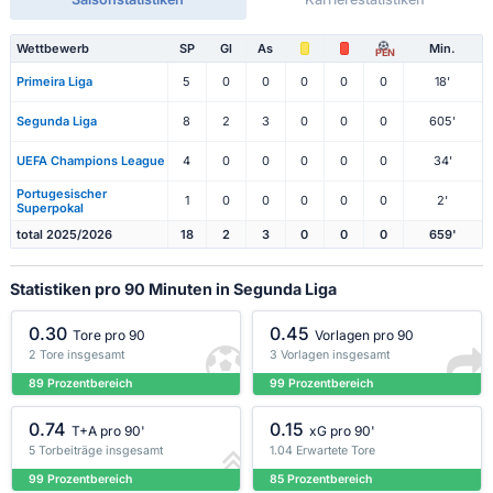
Wettbewerb
SP
Gl
As
Min.
PEN
Primeira Liga
5
0
0
0
0
0
18'
Segunda Liga
8
2
3
0
0
0
605'
UEFA Champions League
4
0
0
0
0
0
34'
Portugesischer
1
0
0
0
0
0
2'
Superpokal
total 2025/2026
18
2
3
0
0
0
659'
Statistiken pro 90 Minuten in Segunda Liga
0.30
0.45
Tore pro 90
Vorlagen pro 90
2 Tore insgesamt
3 Vorlagen insgesamt
89 Prozentbereich
99 Prozentbereich
0.74
0.15
T+A pro 90'
xG pro 90'
5 Torbeiträge insgesamt
1.04 Erwartete Tore
99 Prozentbereich
85 Prozentbereich