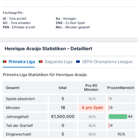
Fachbegriffe :
Gl
: Tore erzielt
As
: Vorlagen
GC
: Tore erhalten
ZNS
: Zu Null Spiel
PEN
: Elfmeter erzielt
Min.
: Minuten gespielt
Henrique Araújo Statistiken – Detailliert
Primeira Liga
Segunda Liga
UEFA Champions League
Primeira Liga Statistiken für Henrique Araújo
Pro 90
Gesamt
total
Prozentbereich
Minuten
5
Spiele absolviert
N/A
1
18
4 pro Spiel
Minuten
0
€1,500,000
Jahresgehalt
N/A
93
0
Teil der Startelf
N/A
0
5
N/A
Eingewechselt
N/A