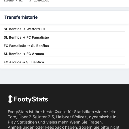
Zweiter Platz
1x
2019/2020
Transferhistorie
SL Benfica -> Watford FC
SL Benfica -> FC Famalicão
FC Famalicão -> SL Benfica
SL Benfica -> FC Arouca
FC Arouca -> SL Benfica
FootyStats ist Ihre beste Quelle für Statistiken wie erzielte
Tore, Über 2,5/Unter 2,5, Halbzeit/Vollzeit, dynamische In-
Play Statistiken und vieles mehr. Wenn Sie Fragen,
Anmerkungen oder Feedback haben, zögern Sie bitte nicht,