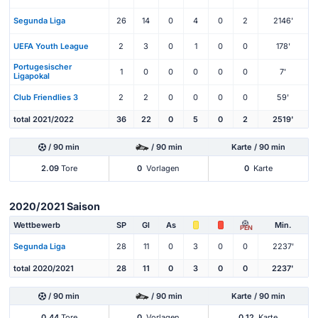
Segunda Liga
26
14
0
4
0
2
2146'
UEFA Youth League
2
3
0
1
0
0
178'
Portugesischer
1
0
0
0
0
0
7'
Ligapokal
Club Friendlies 3
2
2
0
0
0
0
59'
total 2021/2022
36
22
0
5
0
2
2519'
/ 90 min
/ 90 min
Karte / 90 min
2.09
Tore
0
Vorlagen
0
Karte
2020/2021 Saison
Wettbewerb
SP
Gl
As
Min.
PEN
Segunda Liga
28
11
0
3
0
0
2237'
total 2020/2021
28
11
0
3
0
0
2237'
/ 90 min
/ 90 min
Karte / 90 min
0.44
Tore
0
Vorlagen
0.12
Karte