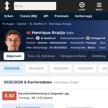
LIGEN
MENÜ
Ecken
Tennis (EN)
API
Premium
Vorhersage
Portugal
/
Spieler
/
SL Benfica II
/
Henrique Araújo
Henrique Araújo
Stats
Verein :
SL Benfica II
Nationalmannschaft :
Portugal U21
Position :
Stürmer - Mittelstürmer
Nationalität :
Portugal
Bevorz
Alter (Geburtstag) :
24 (19/1/2002)
Körpergröße :
182cm
Gewich
Allgemein
Tore, xG, Schüsse
Vorlagen & Pässe
Dribbling
2025/2026
2024/2025
2023/2024
2022/2023
202
2025/2026 & Karrieredaten
- Henrique Araújo
Durchschnittwertung in Segunda Liga
5.82
Torrang : 48 / 432 Spieler
Saisonstatistiken
Karrierestatistiken