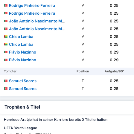
Rodrigo Pinheiro Ferreira
0.25
V
Rodrigo Pinheiro Ferreira
0.25
V
João António Nascimento Muniz
0.25
V
João António Nascimento Muniz
0.25
V
Chico Lamba
0.25
V
Chico Lamba
0.25
V
Flávio Nazinho
0.29
V
Flávio Nazinho
0.29
V
Torhüter
Position
Aufgabe/90'
Samuel Soares
0.25
T
Samuel Soares
0.25
T
Trophäen & Titel
Henrique Araújo hat in seiner Karriere bereits 0 Titel erhalten.
UEFA Youth League