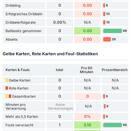
0
0.00
Dribbling
8
0
0.00
Erfolgreiches Dribbeln
10
0.00%
N/A
Dribbelerfolgsrate
10
0
0.00
Ballbesitz genommen
99
0
0.00
Abseits
39
Gelbe Karten, Rote Karten und Foul-Statistiken
Pro 90
Karten & Fouls
total
Prozentbereich
Minuten
0
N/A
N/A
Gelbe Karten
0
N/A
N/A
Rote Karten
0
0
Gesamtkarten
9
Minuten pro
Keine
N/A
9
Verwarnung
Verwarnungen
0
0%
Mehr als 0,5 Karten
9
1
3.10
Fouls verursacht
98