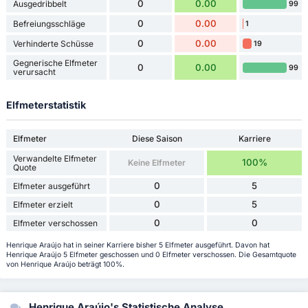
0
0.00
Ausgedribbelt
99
0
0.00
Befreiungsschläge
1
0
0.00
Verhinderte Schüsse
19
Gegnerische Elfmeter
0
0.00
99
verursacht
Elfmeterstatistik
Elfmeter
Diese Saison
Karriere
Verwandelte Elfmeter
100%
Keine Elfmeter
Quote
0
5
Elfmeter ausgeführt
0
5
Elfmeter erzielt
0
0
Elfmeter verschossen
Henrique Araújo hat in seiner Karriere bisher 5 Elfmeter ausgeführt. Davon hat
Henrique Araújo 5 Elfmeter geschossen und 0 Elfmeter verschossen. Die Gesamtquote
von Henrique Araújo beträgt 100%.
Henrique Araújo's Statistische Analyse