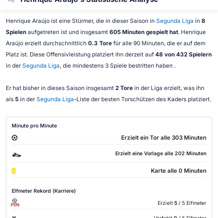
Henrique Araújo ist eine Stürmer, die in dieser Saison in
Segunda Liga
in
8
Spielen
aufgetreten ist und insgesamt
605 Minuten gespielt hat
. Henrique
Araújo erzielt durchschnittlich
0.3 Tore
für alle 90 Minuten, die er auf dem
Platz ist. Diese Offensivleistung platziert ihn derzeit auf
48 von 432 Spielern
in der
Segunda Liga
, die mindestens 3 Spiele bestritten haben .
Er hat bisher in dieses Saison insgesamt
2 Tore
in der Liga erzielt, was ihn
als
5
in der
Segunda Liga
-Liste der besten Torschützen des Kaders platziert.
Minute pro Minute
Erzielt ein Tor alle 303 Minuten
Erzielt eine Vorlage alle 202 Minuten
Karte alle 0 Minuten
Elfmeter Rekord (Karriere)
Erzielt
5
/ 5 Elfmeter
PEN