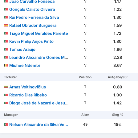
João Carvalho Fonseca
1.17
V
Gonçalo Calisto Oliveira
1.22
V
Rui Pedro Ferreira da Silva
1.30
V
Rafael Obrador Burguera
1.59
V
Tiago Miguel Geraldes Parente
1.72
V
Kevin Philip Anjos Pinto
1.80
V
Tomás Araújo
1.96
V
Leandro Alexandre Gomes Martins
2.28
V
Michée Ndembi
3.67
V
Torhüter
Position
Aufgabe/90'
Arnas Voitinovičius
0.80
T
Ricardo Dias Ribeiro
1.00
T
Diogo José de Nazaré e Jesus Ferreira
1.42
T
Manager
Alter
Sieg %
Nelson Alexandre da Silva Veríssimo
15
49
%