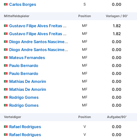
Carlos Borges
0.00
S
Mittelfeldspieler
Position
Vorlagen / 90'
Gustavo Filipe Alves Freitas Azevedo Sá
1.82
MF
Gustavo Filipe Alves Freitas Azevedo Sá
1.82
MF
Diogo Andre Santos Nascimento
0.00
MF
Diogo Andre Santos Nascimento
0.00
MF
Mateus Fernandes
0.00
MF
Paulo Bernardo
0.00
MF
Paulo Bernardo
0.00
MF
Mathias De Amorim
0.00
MF
Mathias De Amorim
0.00
MF
Rodrigo Gomes
0.00
MF
Rodrigo Gomes
0.00
MF
Verteidiger
Position
Aufgabe/90'
Rafael Rodrigues
0.00
V
Rafael Rodrigues
0.00
V