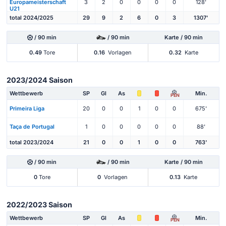
Europameisterschaft
3
2
0
0
0
0
128'
U21
total 2024/2025
29
9
2
6
0
3
1307'
/ 90 min
/ 90 min
Karte / 90 min
0.49
Tore
0.16
Vorlagen
0.32
Karte
2023/2024 Saison
Wettbewerb
SP
Gl
As
Min.
PEN
Primeira Liga
20
0
0
1
0
0
675'
Taça de Portugal
1
0
0
0
0
0
88'
total 2023/2024
21
0
0
1
0
0
763'
/ 90 min
/ 90 min
Karte / 90 min
0
Tore
0
Vorlagen
0.13
Karte
2022/2023 Saison
Wettbewerb
SP
Gl
As
Min.
PEN