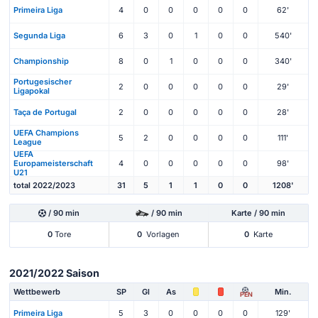
Primeira Liga
4
0
0
0
0
0
62'
Segunda Liga
6
3
0
1
0
0
540'
Championship
8
0
1
0
0
0
340'
Portugesischer
2
0
0
0
0
0
29'
Ligapokal
Taça de Portugal
2
0
0
0
0
0
28'
UEFA Champions
5
2
0
0
0
0
111'
League
UEFA
Europameisterschaft
4
0
0
0
0
0
98'
U21
total 2022/2023
31
5
1
1
0
0
1208'
/ 90 min
/ 90 min
Karte / 90 min
0
Tore
0
Vorlagen
0
Karte
2021/2022 Saison
Wettbewerb
SP
Gl
As
Min.
PEN
Primeira Liga
5
3
0
0
0
0
129'