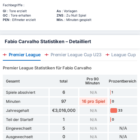
Fachbegriffe :
Gl
: Tore erzielt
As
: Vorlagen
GC
: Tore erhalten
ZNS
: Zu Null Spiel
PEN
: Elfmeter erzielt
Min.
: Minuten gespielt
Fabio Carvalho Statistiken – Detailliert
Premier League
Premier League Cup U23
League Cup
Premier League Statistiken für Fabio Carvalho
Pro 90
Gesamt
total
Prozentbereich
Minuten
6
Spiele absolviert
N/A
1
97
16 pro Spiel
Minuten
0
€3,016,000
Jahresgehalt
N/A
33
1
Teil der Startelf
N/A
0
5
N/A
Eingewechselt
N/A
0
N/A
Ausgewechselt
N/A