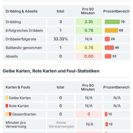
Pro 90
Dribbling & Abseits
total
Prozentbereich
Minuten
3
2.35
Dribbling
79
1
0.78
Erfolgreiches Dribbeln
69
33.33%
N/A
Dribbelerfolgsrate
26
1
0.78
Ballbesitz genommen
48
0
0.00
Abseits
33
Gelbe Karten, Rote Karten und Foul-Statistiken
Pro 90
Karten & Fouls
total
Prozentbereich
Minuten
0
N/A
N/A
Gelbe Karten
0
N/A
N/A
Rote Karten
0
0
Gesamtkarten
13
Minuten pro
Keine
N/A
13
Verwarnung
Verwarnungen