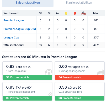
Saisonstatistiken
Karrierestatistiken
Wettbewerb
SP
Gl
As
Min.
PEN
Premier League
6
1
0
0
0
0
97'
Premier League Cup U23
1
2
0
0
0
0
90'
League Cup
3
2
1
1
0
0
270'
total 2025/2026
10
5
1
1
0
0
457'
Statistiken pro 90 Minuten in Premier League
0.93
0.00
Tore pro 90
Vorlagen pro 90
1 Tore insgesamt
0 Vorlagen insgesamt
99 Prozentbereich
34 Prozentbereich
0.93
0.56
T+A pro 90'
xG pro 90'
1 Torbeiträge insgesamt
0.72 Erwartete Tore
99 Prozentbereich
98 Prozentbereich