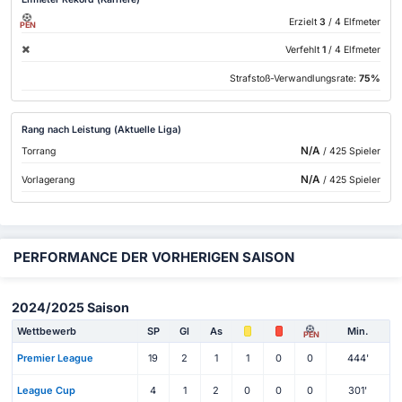
Erzielt
3
/ 4 Elfmeter
PEN
Verfehlt
1
/ 4 Elfmeter
Strafstoß-Verwandlungsrate:
75%
Rang nach Leistung (Aktuelle Liga)
N/A
Torrang
/ 425 Spieler
N/A
Vorlagerang
/ 425 Spieler
PERFORMANCE DER VORHERIGEN SAISON
2024/2025 Saison
Wettbewerb
SP
Gl
As
Min.
PEN
Premier League
19
2
1
1
0
0
444'
League Cup
4
1
2
0
0
0
301'