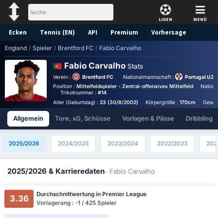
LIGEN
MENÜ
Ecken
Tennis (EN)
API
Premium
Vorhersage
England
/
Spieler
/
Brentford FC
/
Fabio Carvalho
Fabio Carvalho
Stats
Verein :
Brentford FC
Nationalmannschaft :
Portugal U21
Position :
Mittelfeldspieler - Zentral-offensives Mittelfeld
Nationa
Trikotnummer :
#14
Alter (Geburtstag) :
23 (30/8/2002)
Körpergröße :
170cm
Gewic
Allgemein
Tore, xG, Schüsse
Vorlagen & Pässe
Dribbling
2025/2026
2024/2025
2023/2024
2022/2023
202
2025/2026 & Karrieredaten
- Fabio Carvalho
Durchschnittwertung in Premier League
3.36
Vorlagerang : -1 / 425 Spieler