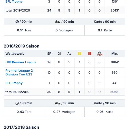
EFL Trophy
3
0
0
0
0
0
136'
total 2019/2020
24
9
5
1
0
0
2013'
/ 90 min
/ 90 min
Karte / 90 min
0.51
Tore
0
Vorlagen
0.1
Karte
2018/2019 Saison
Wettbewerb
SP
Gl
As
Min.
PEN
U18 Premier League
19
8
5
1
0
0
1664'
Premier League 2
10
0
0
0
0
0
360'
Division Two U23
EFL Trophy
1
0
0
0
0
0
44'
total 2018/2019
30
8
5
1
0
0
2068'
/ 90 min
/ 90 min
Karte / 90 min
0.43
Tore
0.27
Vorlagen
0.05
Karte
2017/2018 Saison