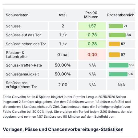
Pro 90
Schussdaten
total
Prozentbereich
Minuten
2
1.57
Schüsse
71
1
0.78
Schüsse auf das Tor
84
/ 2
1
0.78
Schüsse neben das Tor
57
/ 2
Pfosten- &
0 mal
0.00
57
Lattentreffer
50.00%
N/A
Schuss-Treffer-Rate
99
50.00%
N/A
Schussgenauigkeit
94
Schüsse pro
2.00
N/A
N/A
erfolgreichem Tor
Fabio Carvalho hat in 6 Spielen bis jetzt in der Premier League 2025/2026 Saison
insgesamt 2 Schüsse abgegeben. Von den 2 Schüssen waren 1 Schüsse aufs Ziel und
die anderen 1 Schüsse nicht aufs Ziel. Das bedeutet, dass die Schießgenauigkeit von
Fabio Carvalho bei 50.00% liegt. Sie erzielen ein Tor bei jedem 2.00 Schuss, den sie
abgeben, und nehmen 1.57 Schüsse pro 90 Minuten auf dem Spielfeld vor.
Vorlagen, Pässe und Chancenvorbereitungs-Statistiken