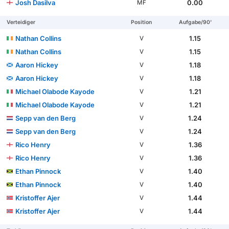
Josh Dasilva
0.00
MF
Verteidiger
Position
Aufgabe/90'
Nathan Collins
1.15
V
Nathan Collins
1.15
V
Aaron Hickey
1.18
V
Aaron Hickey
1.18
V
Michael Olabode Kayode
1.21
V
Michael Olabode Kayode
1.21
V
Sepp van den Berg
1.24
V
Sepp van den Berg
1.24
V
Rico Henry
1.36
V
Rico Henry
1.36
V
Ethan Pinnock
1.40
V
Ethan Pinnock
1.40
V
Kristoffer Ajer
1.44
V
Kristoffer Ajer
1.44
V