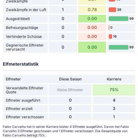
Zweikämpfe
1
0.78
Zweikämpfe in der Luft
36
0
0.00
Ausgedribbelt
99
0
0.00
Befreiungsschläge
0
0
0.00
Verhinderte Schüsse
16
Gegnerische Elfmeter
0
0.00
99
verursacht
Elfmeterstatistik
Elfmeter
Diese Saison
Karriere
Verwandelte Elfmeter
75%
Keine Elfmeter
Quote
0
4
Elfmeter ausgeführt
0
3
Elfmeter erzielt
0
1
Elfmeter verschossen
Fabio Carvalho hat in seiner Karriere bisher 4 Elfmeter ausgeführt. Davon hat Fabio
Carvalho 3 Elfmeter geschossen und 1 Elfmeter verschossen. Die Gesamtquote von
Fabio Carvalho beträgt 75%.