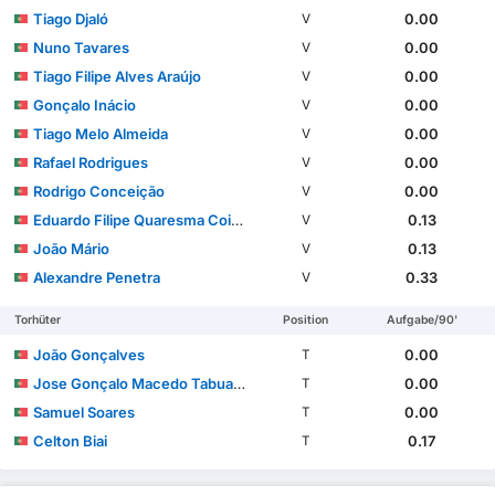
Tiago Djaló
0.00
V
Nuno Tavares
0.00
V
Tiago Filipe Alves Araújo
0.00
V
Gonçalo Inácio
0.00
V
Tiago Melo Almeida
0.00
V
Rafael Rodrigues
0.00
V
Rodrigo Conceição
0.00
V
Eduardo Filipe Quaresma Coimbra Simões
0.13
V
João Mário
0.13
V
Alexandre Penetra
0.33
V
Torhüter
Position
Aufgabe/90'
João Gonçalves
0.00
T
Jose Gonçalo Macedo Tabuaço
0.00
T
Samuel Soares
0.00
T
Celton Biai
0.17
T