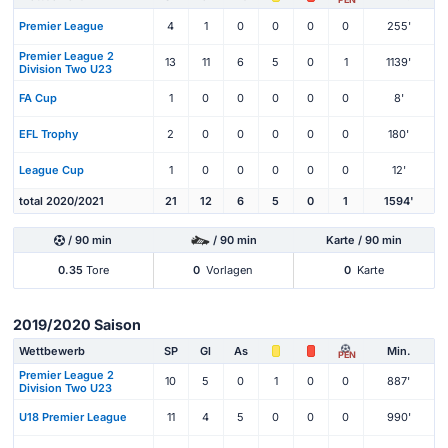
Premier League
4
1
0
0
0
0
255'
Premier League 2
13
11
6
5
0
1
1139'
Division Two U23
FA Cup
1
0
0
0
0
0
8'
EFL Trophy
2
0
0
0
0
0
180'
League Cup
1
0
0
0
0
0
12'
total 2020/2021
21
12
6
5
0
1
1594'
/ 90 min
/ 90 min
Karte / 90 min
0.35
Tore
0
Vorlagen
0
Karte
2019/2020 Saison
Wettbewerb
SP
Gl
As
Min.
PEN
Premier League 2
10
5
0
1
0
0
887'
Division Two U23
U18 Premier League
11
4
5
0
0
0
990'