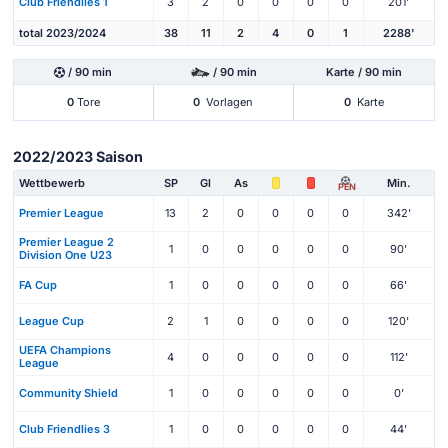
Club Friendlies 1
3
2
0
0
0
0
201'
total 2023/2024
38
11
2
4
0
1
2288'
/ 90 min
/ 90 min
Karte / 90 min
0
Tore
0
Vorlagen
0
Karte
2022/2023 Saison
Wettbewerb
SP
Gl
As
Min.
PEN
Premier League
13
2
0
0
0
0
342'
Premier League 2
1
0
0
0
0
0
90'
Division One U23
FA Cup
1
0
0
0
0
0
66'
League Cup
2
1
0
0
0
0
120'
UEFA Champions
4
0
0
0
0
0
112'
League
Community Shield
1
0
0
0
0
0
0'
Club Friendlies 3
1
0
0
0
0
0
44'