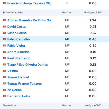
Francisco Jorge Tavares Oliveira
0.00
S
Mittelfeldspieler
Position
Vorlagen / 90'
Afonso Gamelas De Pinho Sousa
1.34
MF
David Costa
0.74
MF
Vasco Sousa
0.67
MF
Fabio Carvalho
0.40
MF
Fábio Vieira
0.30
MF
André Almeida
0.19
MF
Paulo Bernardo
0.19
MF
Tiago Filipe Oliveira Dantas
0.13
MF
Vitinha
0.00
MF
Tomás Händel
0.00
MF
Tomas Franco Tavares
0.00
MF
Zé Carlos
0.00
MF
Bernardo Folha
0.00
MF
Verteidiger
Position
Aufgabe/90'