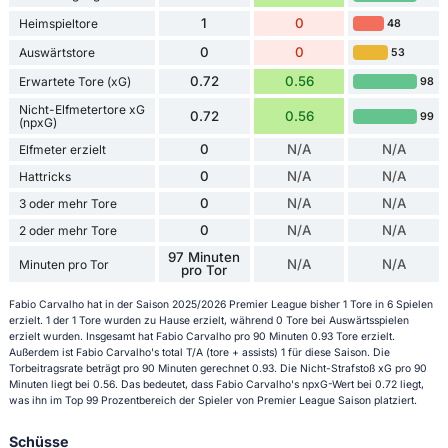
1
0
Heimspieltore
48
0
0
Auswärtstore
53
0.72
0.56
Erwartete Tore (xG)
98
Nicht-Elfmetertore xG
0.72
0.56
99
(npxG)
0
N/A
N/A
Elfmeter erzielt
0
N/A
N/A
Hattricks
0
N/A
N/A
3 oder mehr Tore
0
N/A
N/A
2 oder mehr Tore
97 Minuten
N/A
N/A
Minuten pro Tor
pro Tor
Fabio Carvalho hat in der Saison 2025/2026 Premier League bisher 1 Tore in 6 Spielen
erzielt. 1 der 1 Tore wurden zu Hause erzielt, während 0 Tore bei Auswärtsspielen
erzielt wurden. Insgesamt hat Fabio Carvalho pro 90 Minuten 0.93 Tore erzielt.
Außerdem ist Fabio Carvalho's total T/A (tore + assists) 1 für diese Saison. Die
Torbeitragsrate beträgt pro 90 Minuten gerechnet 0.93. Die Nicht-Strafstoß xG pro 90
Minuten liegt bei 0.56. Das bedeutet, dass Fabio Carvalho's npxG-Wert bei 0.72 liegt,
was ihn im Top 99 Prozentbereich der Spieler von Premier League Saison platziert.
Schüsse