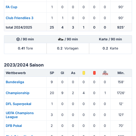
FA Cup
1
0
0
0
0
0
90'
Club Friendlies 3
1
1
0
0
0
0
90'
total 2024/2025
25
4
3
1
0
0
925'
/ 90 min
/ 90 min
Karte / 90 min
0.41
Tore
0.2
Vorlagen
0.2
Karte
2023/2024 Saison
Wettbewerb
SP
Gl
As
Min.
PEN
Bundesliga
9
0
0
0
0
0
158'
Championship
20
9
2
4
0
1
1726'
DFL Superpokal
1
0
0
0
0
0
12'
UEFA Champions
3
0
0
0
0
0
121'
League
DFB Pokal
2
0
0
0
0
0
70'