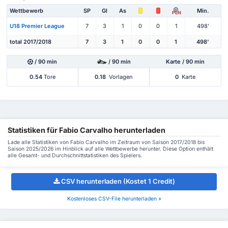
Wettbewerb
SP
Gl
As
Min.
PEN
U18 Premier League
7
3
1
0
0
1
498'
total 2017/2018
7
3
1
0
0
1
498'
/ 90 min
/ 90 min
Karte / 90 min
0.54
Tore
0.18
Vorlagen
0
Karte
Statistiken für Fabio Carvalho herunterladen
Lade alle Statistiken von Fabio Carvalho im Zeitraum von Saison 2017/2018 bis
Saison 2025/2026 im Hinblick auf alle Wettbewerbe herunter. Diese Option enthält
alle Gesamt- und Durchschnittstatistiken des Spielers.
CSV herunterladen (Kostet 1 Credit)
Kostenloses CSV-File herunterladen »