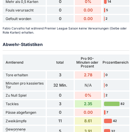
0
0%
Mehr als 0,5 Karten
14
0
0.00
Fouls verursacht
5
0
0.00
Gefoult worden
2
Fabio Carvalho hat während Premier League Saison keine Verwarnungen (Gelbe oder
Rote Karten) erhalten.
Abwehr-Statistiken
Pro 90-
Amtierend
total
Minuten oder
Prozentbereich
Prozent
3
2.78
Tore erhalten
0
Minuten pro kassiertes
32 Min.
N/A
0
Tor
0
0%
Zu Null Spiel
2
3
2.35
Tackles
82
0
0.00
Pässe abgefangen
7
11
8.61
Zweikämpfe
42
Gewonnene
5
3.91
32