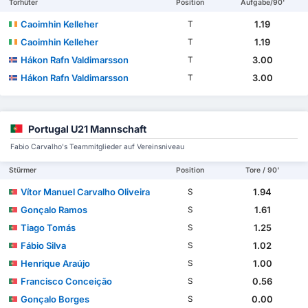
Torhüter
Position
Aufgabe/90'
Caoimhin Kelleher
1.19
T
Caoimhin Kelleher
1.19
T
Hákon Rafn Valdimarsson
3.00
T
Hákon Rafn Valdimarsson
3.00
T
Portugal U21 Mannschaft
Fabio Carvalho's Teammitglieder auf Vereinsniveau
Stürmer
Position
Tore / 90'
Vítor Manuel Carvalho Oliveira
1.94
S
Gonçalo Ramos
1.61
S
Tiago Tomás
1.25
S
Fábio Silva
1.02
S
Henrique Araújo
1.00
S
Francisco Conceição
0.56
S
Gonçalo Borges
0.00
S