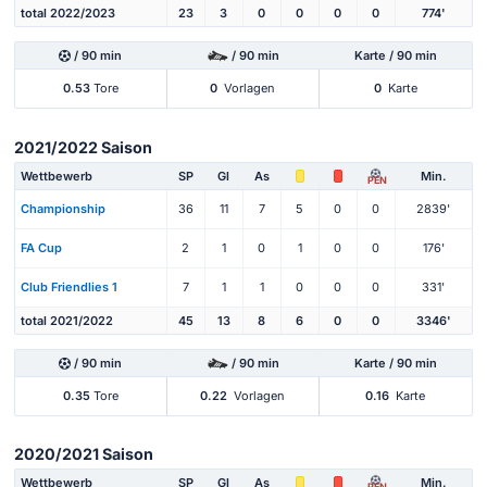
total 2022/2023
23
3
0
0
0
0
774'
/ 90 min
/ 90 min
Karte / 90 min
0.53
Tore
0
Vorlagen
0
Karte
2021/2022 Saison
Wettbewerb
SP
Gl
As
Min.
PEN
Championship
36
11
7
5
0
0
2839'
FA Cup
2
1
0
1
0
0
176'
Club Friendlies 1
7
1
1
0
0
0
331'
total 2021/2022
45
13
8
6
0
0
3346'
/ 90 min
/ 90 min
Karte / 90 min
0.35
Tore
0.22
Vorlagen
0.16
Karte
2020/2021 Saison
Wettbewerb
SP
Gl
As
Min.
PEN