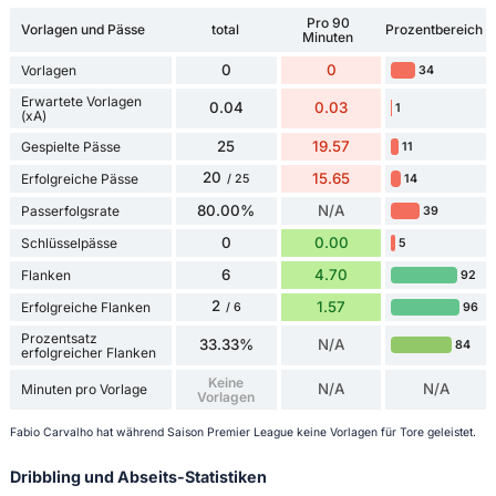
Pro 90
Vorlagen und Pässe
total
Prozentbereich
Minuten
0
0
Vorlagen
34
Erwartete Vorlagen
0.04
0.03
1
(xA)
25
19.57
Gespielte Pässe
11
20
15.65
Erfolgreiche Pässe
14
/ 25
80.00%
N/A
Passerfolgsrate
39
0
0.00
Schlüsselpässe
5
6
4.70
Flanken
92
2
1.57
Erfolgreiche Flanken
96
/ 6
Prozentsatz
33.33%
N/A
84
erfolgreicher Flanken
Keine
N/A
N/A
Minuten pro Vorlage
Vorlagen
Fabio Carvalho hat während Saison Premier League keine Vorlagen für Tore geleistet.
Dribbling und Abseits-Statistiken