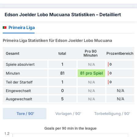
Edson Joelder Lobo Mucuana Statistiken – Detailliert
Primeira Liga
Primeira Liga Statistiken für Edson Joelder Lobo Mucuana
Pro 90
Gesamt
total
Prozentbereich
Minuten
1
Spiele absolviert
N/A
0
81
81 pro Spiel
Minuten
0
1
Teil der Startelf
N/A
0
0
N/A
Eingewechselt
N/A
5
N/A
Ausgewechselt
N/A
Tore / 90'
Vorlagen / 90'
Torbeteiligung / 90'