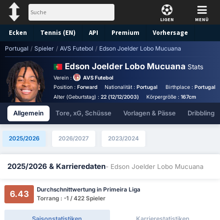
LIGEN
MENÜ
Ecken
Tennis (EN)
API
Premium
Vorhersage
Portugal
/
Spieler
/
AVS Futebol
/
Edson Joelder Lobo Mucuana
Edson Joelder Lobo Mucuana
Stats
Verein :
AVS Futebol
Position :
Forward
Nationalität :
Portugal
Birthplace :
Portugal -
Alter (Geburtstag) :
22 (12/12/2003)
Körpergröße :
167cm
Allgemein
Tore, xG, Schüsse
Vorlagen & Pässe
Dribbling
2025/2026
2026/2027
2023/2024
2025/2026 & Karrieredaten
- Edson Joelder Lobo Mucuana
Durchschnittwertung in Primeira Liga
6.43
Torrang : -1 / 422 Spieler
Saisonstatistiken
Karrierestatistiken