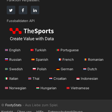
Fussballdaten API
English
Turkish
Portuguese
Russian
Spanish
French
Romanian
Swedish
Polish
German
Dutch
Italian
Thai
Croatian
Indonesian
Norwegian
Hungarian
Vietnamese
©
FootyStats
- Aus Liebe zum Spiel.
Kontakt
Über uns
Hilfe
Datenschutzerklärung