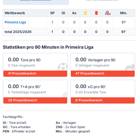
Wettbewerb
SP
Gl
As
Min.
PEN
Primeira Liga
1
0
0
0
0
0
81'
total 2025/2026
1
0
0
0
0
0
81'
Statistiken pro 90 Minuten in Primeira Liga
0.00
0.00
Tore pro 90
Vorlagen pro 90
0 Tore insgesamt
0 Vorlagen insgesamt
41 Prozentbereich
47 Prozentbereich
0.00
0.00
T+A pro 90'
xG pro 90'
0 Torbeiträge insgesamt
0.00 Erwartete Tore
28 Prozentbereich
8 Prozentbereich
Fachbegriffe :
Gl
: Tore erzielt
As
: Vorlagen
GC
: Tore erhalten
ZNS
: Zu Null Spiel
PEN
: Elfmeter erzielt
Min.
: Minuten gespielt