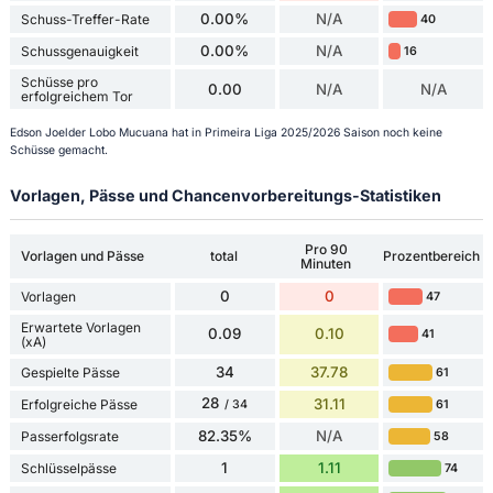
0.00%
N/A
Schuss-Treffer-Rate
40
0.00%
N/A
Schussgenauigkeit
16
Schüsse pro
0.00
N/A
N/A
erfolgreichem Tor
Edson Joelder Lobo Mucuana hat in Primeira Liga 2025/2026 Saison noch keine
Schüsse gemacht.
Vorlagen, Pässe und Chancenvorbereitungs-Statistiken
Pro 90
Vorlagen und Pässe
total
Prozentbereich
Minuten
0
0
Vorlagen
47
Erwartete Vorlagen
0.09
0.10
41
(xA)
34
37.78
Gespielte Pässe
61
28
31.11
Erfolgreiche Pässe
61
/ 34
82.35%
N/A
Passerfolgsrate
58
1
1.11
Schlüsselpässe
74