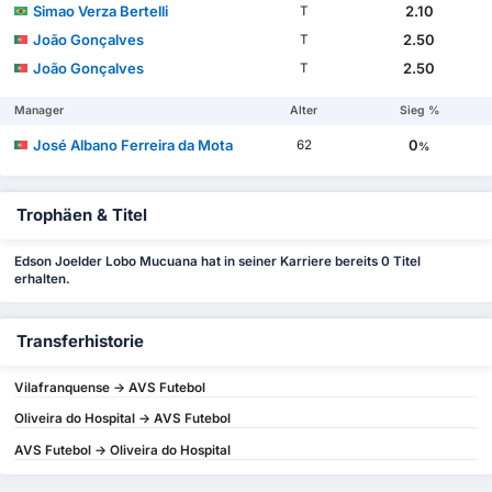
Simao Verza Bertelli
2.10
T
João Gonçalves
2.50
T
João Gonçalves
2.50
T
Manager
Alter
Sieg %
José Albano Ferreira da Mota
0
62
%
Trophäen & Titel
Edson Joelder Lobo Mucuana hat in seiner Karriere bereits 0 Titel
erhalten.
Transferhistorie
Vilafranquense -> AVS Futebol
Oliveira do Hospital -> AVS Futebol
AVS Futebol -> Oliveira do Hospital