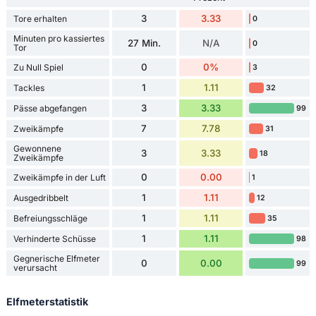
3
3.33
Tore erhalten
0
Minuten pro kassiertes
27 Min.
N/A
0
Tor
0
0%
Zu Null Spiel
3
1
1.11
Tackles
32
3
3.33
Pässe abgefangen
99
7
7.78
Zweikämpfe
31
Gewonnene
3
3.33
18
Zweikämpfe
0
0.00
Zweikämpfe in der Luft
1
1
1.11
Ausgedribbelt
12
1
1.11
Befreiungsschläge
35
1
1.11
Verhinderte Schüsse
98
Gegnerische Elfmeter
0
0.00
99
verursacht
Elfmeterstatistik