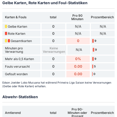
Gelbe Karten, Rote Karten und Foul-Statistiken
Pro 90
Karten & Fouls
total
Prozentbereich
Minuten
0
N/A
N/A
Gelbe Karten
0
N/A
N/A
Rote Karten
0
0
Gesamtkarten
9
Minuten pro
Keine
N/A
9
Verwarnung
Verwarnungen
0
0%
Mehr als 0,5 Karten
9
0
0.00
Fouls verursacht
5
0
0.00
Gefoult worden
0
Edson Joelder Lobo Mucuana hat während Primeira Liga Saison keine Verwarnungen
(Gelbe oder Rote Karten) erhalten.
Abwehr-Statistiken
Pro 90-
Amtierend
total
Minuten oder
Prozentbereich
Prozent