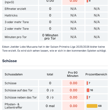
0.00
0.00
8
(npxG)
0
N/A
N/A
Elfmeter erzielt
0
N/A
N/A
Hattricks
0
N/A
N/A
3 oder mehr Tore
0
N/A
N/A
2 oder mehr Tore
0 Minuten
N/A
N/A
Minuten pro Tor
pro Tor
Edson Joelder Lobo Mucuana hat in der Saison Primeira Liga 2025/2026 bisher keine
Tore erzielt. Es wird sich sehen lassen, wie er sich in den kommenden Spielen schlägt.
Schüsse
Pro 90
Schussdaten
total
Prozentbereich
Minuten
0
0.00
Schüsse
7
0
0.00
Schüsse auf das Tor
16
/ 0
0
0.00
Schüsse neben das Tor
7
/ 0
Pfosten- &
0 mal
0.00
68
Lattentreffer