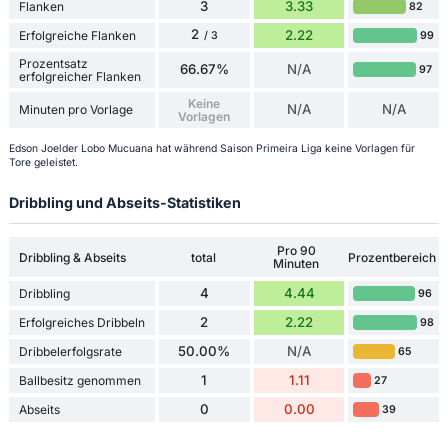
3
3.33
Flanken
82
2
2.22
Erfolgreiche Flanken
99
/ 3
Prozentsatz
66.67%
N/A
97
erfolgreicher Flanken
Keine
N/A
N/A
Minuten pro Vorlage
Vorlagen
Edson Joelder Lobo Mucuana hat während Saison Primeira Liga keine Vorlagen für
Tore geleistet.
Dribbling und Abseits-Statistiken
Pro 90
Dribbling & Abseits
total
Prozentbereich
Minuten
4
4.44
Dribbling
96
2
2.22
Erfolgreiches Dribbeln
98
50.00%
N/A
Dribbelerfolgsrate
65
1
1.11
Ballbesitz genommen
27
0
0.00
Abseits
39