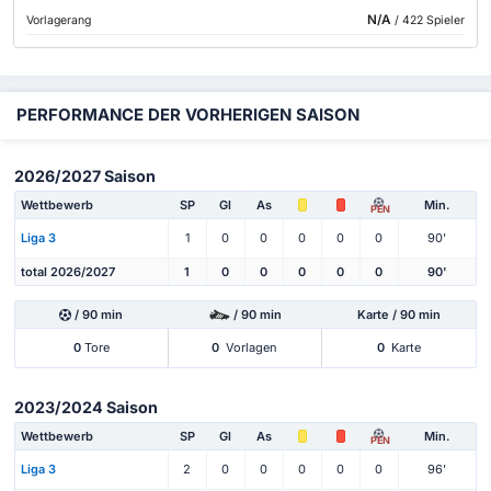
N/A
Vorlagerang
/ 422 Spieler
PERFORMANCE DER VORHERIGEN SAISON
2026/2027 Saison
Wettbewerb
SP
Gl
As
Min.
PEN
Liga 3
1
0
0
0
0
0
90'
total 2026/2027
1
0
0
0
0
0
90'
/ 90 min
/ 90 min
Karte / 90 min
0
Tore
0
Vorlagen
0
Karte
2023/2024 Saison
Wettbewerb
SP
Gl
As
Min.
PEN
Liga 3
2
0
0
0
0
0
96'