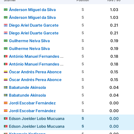
Stürmer
Position
Tore / 90'
Ânderson Miguel da Silva
1.03
S
Ânderson Miguel da Silva
1.03
S
Diego Ariel Duarte Garcete
0.21
S
Diego Ariel Duarte Garcete
0.21
S
Guilherme Neiva Silva
0.19
S
Guilherme Neiva Silva
0.19
S
António Manuel Fernandes Mendes
0.18
S
António Manuel Fernandes Mendes
0.18
S
Óscar Andrés Perea Abonce
0.15
S
Óscar Andrés Perea Abonce
0.15
S
Babatunde Akinsola
0.04
S
Babatunde Akinsola
0.04
S
Jordi Escobar Fernández
0.00
S
Jordi Escobar Fernández
0.00
S
Edson Joelder Lobo Mucuana
0.00
S
Edson Joelder Lobo Mucuana
0.00
S