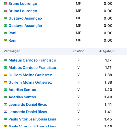
Bruno Lourenço
0.00
MF
Bruno Lourenço
0.00
MF
Gustavo Assunção
0.00
MF
Gustavo Assunção
0.00
MF
Roni
0.00
MF
Roni
0.00
MF
Verteidiger
Position
Aufgabe/90'
Mateus Cardoso Francisco
1.17
V
Mateus Cardoso Francisco
1.17
V
Guillem Molina Gutiérrez
1.38
V
Guillem Molina Gutiérrez
1.38
V
Aderllan Santos
1.40
V
Aderllan Santos
1.40
V
Leonardo Daniel Rivas
1.41
V
Leonardo Daniel Rivas
1.41
V
Paulo Vitor Leal Sousa Lima
1.45
V
Paulo Vitor Leal Sousa Lima
1.45
V