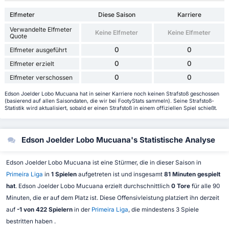
Elfmeter
Diese Saison
Karriere
Verwandelte Elfmeter
Keine Elfmeter
Keine Elfmeter
Quote
0
0
Elfmeter ausgeführt
0
0
Elfmeter erzielt
0
0
Elfmeter verschossen
Edson Joelder Lobo Mucuana hat in seiner Karriere noch keinen Strafstoß geschossen
(basierend auf allen Saisondaten, die wir bei FootyStats sammeln). Seine Strafstoß-
Statistik wird aktualisiert, sobald er einen Strafstoß in einem offiziellen Spiel schießt.
Edson Joelder Lobo Mucuana's Statistische Analyse
Edson Joelder Lobo Mucuana ist eine Stürmer, die in dieser Saison in
Primeira Liga
in
1 Spielen
aufgetreten ist und insgesamt
81 Minuten gespielt
hat
. Edson Joelder Lobo Mucuana erzielt durchschnittlich
0 Tore
für alle 90
Minuten, die er auf dem Platz ist. Diese Offensivleistung platziert ihn derzeit
auf
-1 von 422 Spielern
in der
Primeira Liga
, die mindestens 3 Spiele
bestritten haben .