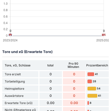
Tore und xG (Erwartete Tore)
Pro 90
Tore, xG, Schüsse
total
Prozentbereich
Minuten
0
0
Tore erzielt
41
0
0
Torbeteiligung
28
0
0
Heimspieltore
54
0
0
Auswärtstore
61
0.00
0.00
Erwartete Tore (xG)
8
Nicht-Elfmetertore xG