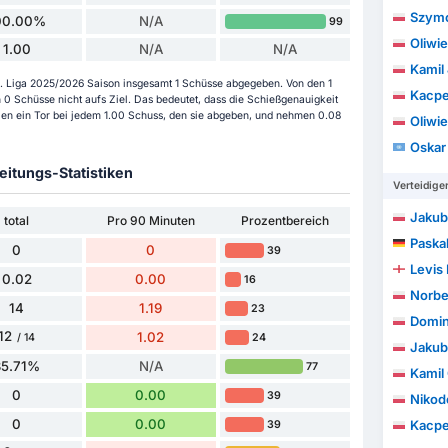
Szymo
00.00%
N/A
99
Oliwi
1.00
N/A
N/A
Kamil
er 1. Liga 2025/2026 Saison insgesamt 1 Schüsse abgegeben. Von den 1
Kacpe
0 Schüsse nicht aufs Ziel. Das bedeutet, dass die Schießgenauigkeit
elen ein Tor bei jedem 1.00 Schuss, den sie abgeben, und nehmen 0.08
Oliwie
Oskar
itungs-Statistiken
Verteidige
Jakub
total
Pro 90 Minuten
Prozentbereich
Paska
0
0
39
Levis 
0.02
0.00
16
Norbe
14
1.19
23
Domin
12
1.02
24
/ 14
Jakub
85.71%
N/A
77
Kamil
0
0.00
39
Nikode
0
0.00
Kacpe
39