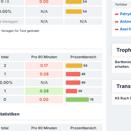
0
0.00
54
/ 0
Torhüter
0.00%
N/A
54
Patry
N/A
N/A
Anton
e Vorlagen
Axel 
Vorlagen für Tore geleistet.
Troph
total
Pro 90 Minuten
Prozentbereich
Bartłomiej
2
0.17
56
erhalten.
1
0.08
49
0.00%
N/A
49
Trans
1
0.08
39
KS Ruch 
0
0.00
78
tatistiken
total
Pro 90 Minuten
Prozentbereich