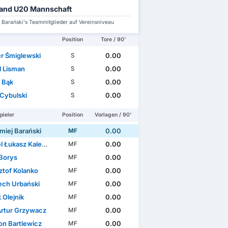
and U20 Mannschaft
j Barański's Teammitglieder auf Vereinsniveau
Position
Tore / 90'
r Śmiglewski
0.00
S
l Lisman
0.00
S
l Bąk
0.00
S
 Cybulski
0.00
S
pieler
Position
Vorlagen / 90'
miej Barański
0.00
MF
 Łukasz Kalemba
0.00
MF
 Borys
0.00
MF
ztof Kolanko
0.00
MF
ech Urbański
0.00
MF
 Olejnik
0.00
MF
Artur Grzywacz
0.00
MF
n Bartlewicz
0.00
MF