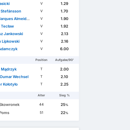
asicki
1.29
V
r Stefánsson
1.70
V
ues Almeida Vieira Silva
1.90
V
 Tecław
1.92
V
sz Jankowski
2.13
V
n Lipkowski
2.16
V
Adamczyk
6.00
V
Position
Aufgabe/90'
 Mądrzyk
2.00
T
Oumar Wechsel
2.10
T
r Kołotyło
2.25
T
Alter
Sieg %
 Skowronek
25
44
%
 Poms
22
51
%