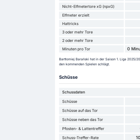
Nicht-Elfmetertore xG (npxG)
Elfmeter erzielt
Hattricks
3 oder mehr Tore
2 oder mehr Tore
0 Minu
Minuten pro Tor
Bartłomiej Barański hat in der Saison 1. Liga 2025/20
den kommenden Spielen schlägt.
Schüsse
Schussdaten
Schüsse
Schüsse auf das Tor
Schüsse neben das Tor
Pfosten- & Lattentreffer
1
Schuss-Treffer-Rate