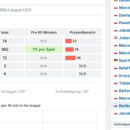
Daniel 
Marci
Elite League U20
Damia
Paweł
Jakub
total
Pro 90 Minuten
Prozentbereich
Julian
14
N/A
22
Marce
982
70 pro Spiel
29
Marci
12
N/A
36
Noel 
2
N/A
N/A
Rafał
4
N/A
N/A
Krzys
Tobia
Barto
Vorlagen / 90'
Torbeteiligung / 90'
Marcel
Bartło
Jace
Verteidige