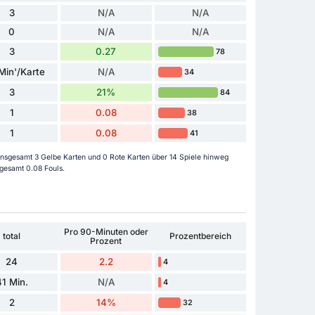
3
N/A
N/A
0
N/A
N/A
3
0.27
78
Min'/Karte
N/A
34
3
21%
84
1
0.08
38
1
0.08
41
 insgesamt 3 Gelbe Karten und 0 Rote Karten über 14 Spiele hinweg
sgesamt 0.08 Fouls.
Pro 90-Minuten oder
total
Prozentbereich
Prozent
24
2.2
4
41 Min.
N/A
4
2
14%
32