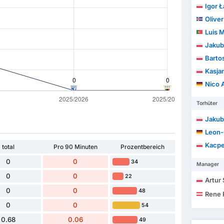
Igor Ł
Olive
Luis Marq
Jakub
Barto
Kasja
Nico 
Torhüter
Jakub
Leon-
Kacpe
total
Pro 90 Minuten
Prozentbereich
0
0
34
Manager
0
0
22
Artur
0
0
48
Rene
0
0
54
0.68
0.06
49