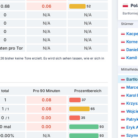
Pol
0.68
0.06
52
Bartłomie
0
N/A
N/A
0
N/A
N/A
Stürmer
0
N/A
N/A
Kacpe
0
N/A
N/A
Korne
ten pro Tor
N/A
N/A
Danie
Kamil
26 bisher keine Tore erzielt. Es wird sich sehen lassen, wie er sich in
Mittelfelds
Bartło
Marcel
total
Pro 90 Minuten
Prozentbereich
Karol
1
0.08
37
Krzys
1
0.08
65
/ 1
Wojci
0
0.00
35
/ 1
Patryk
0 mal
0.00
93
Eryk 
Szymo
00.00%
N/A
93