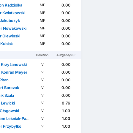
n Kądziołka
0.00
MF
er Kwiatkowski
0.00
MF
 Jakubczyk
0.00
MF
r Nowakowski
0.00
MF
r Olewinski
0.00
MF
 Kubiak
0.00
MF
r
Position
Aufgabe/90'
 Krzyżanowski
0.00
V
l Konrad Meyer
0.00
V
Pitan
0.00
V
rt Barczak
0.00
V
ik Szala
0.00
V
 Lewicki
0.76
V
 Głogowski
1.03
V
m Leśniak-Paduch
1.03
V
r Przybyłko
1.03
V