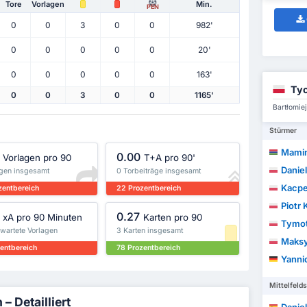
Tore
Vorlagen
Min.
PEN
0
0
3
0
0
982'
0
0
0
0
0
20'
0
0
0
0
0
163'
Tyc
0
0
3
0
0
1165'
Bartłomie
Stürmer
Mamin
0.00
Vorlagen pro 90
T+A pro 90'
Danie
agen insgesamt
0 Torbeiträge insgesamt
Kacpe
zentbereich
22 Prozentbereich
Piotr
0.27
xA pro 90 Minuten
Karten pro 90
Tymot
rwartete Vorlagen
3 Karten insgesamt
Maksy
zentbereich
78 Prozentbereich
Yanni
Mittelfelds
– Detailliert