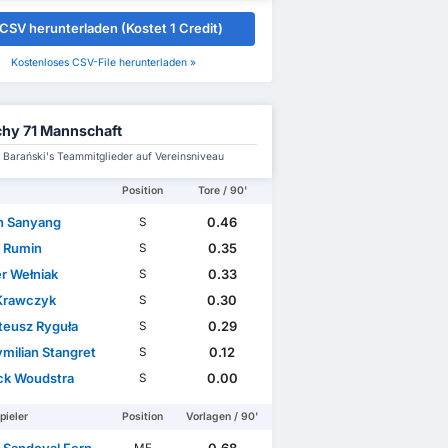
CSV herunterladen (Kostet 1 Credit)
Kostenloses CSV-File herunterladen »
hy 71 Mannschaft
j Barański's Teammitglieder auf Vereinsniveau
Position
Tore / 90'
 Sanyang
0.46
S
l Rumin
0.35
S
r Wełniak
0.33
S
 Krawczyk
0.30
S
eusz Ryguła
0.29
S
milian Stangret
0.12
S
ck Woudstra
0.00
S
pieler
Position
Vorlagen / 90'