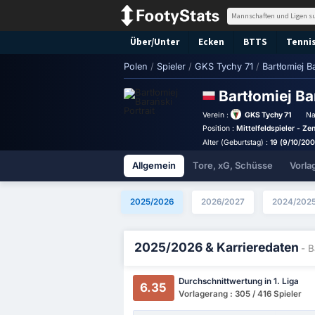
Über/Unter
Ecken
BTTS
Tennis
Polen
/
Spieler
/
GKS Tychy 71
/
Bartłomiej B
Bartłomiej B
Verein :
GKS Tychy 71
Na
Position :
Mittelfeldspieler - Ze
Alter (Geburtstag) :
19 (9/10/20
Allgemein
Tore, xG, Schüsse
Vorla
2025/2026
2026/2027
2024/202
2025/2026 & Karrieredaten
- B
Durchschnittwertung in 1. Liga
6.35
Vorlagerang : 305 / 416 Spieler