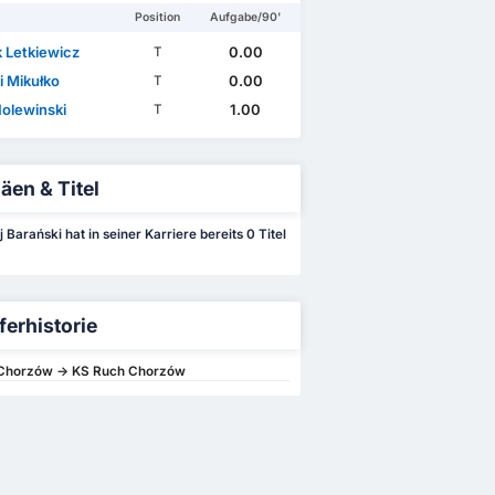
Position
Aufgabe/90'
k Letkiewicz
0.00
T
i Mikułko
0.00
T
Holewinski
1.00
T
äen & Titel
 Barański hat in seiner Karriere bereits 0 Titel
ferhistorie
Chorzów -> KS Ruch Chorzów