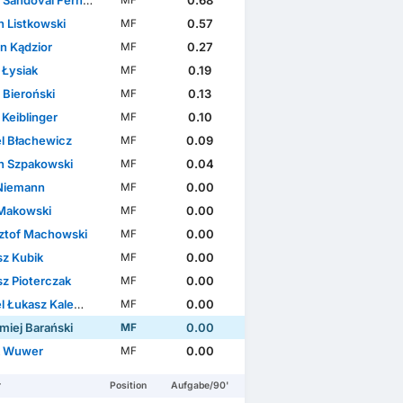
Sandoval Fernández
0.68
MF
n Listkowski
0.57
MF
n Kądzior
0.27
MF
 Łysiak
0.19
MF
 Bieroński
0.13
MF
 Keiblinger
0.10
MF
l Błachewicz
0.09
MF
n Szpakowski
0.04
MF
Niemann
0.00
MF
 Makowski
0.00
MF
ztof Machowski
0.00
MF
sz Kubik
0.00
MF
sz Pioterczak
0.00
MF
 Łukasz Kalemba
0.00
MF
miej Barański
0.00
MF
k Wuwer
0.00
MF
r
Position
Aufgabe/90'