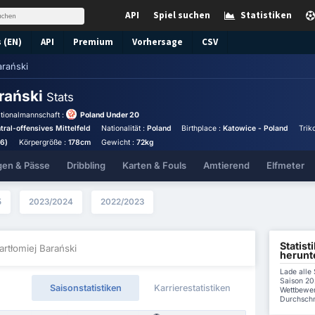
API
Spiel suchen
Statistiken
 (EN)
API
Premium
Vorhersage
CSV
arański
arański
Stats
tionalmannschaft :
Poland Under 20
ntral-offensives Mittelfeld
Nationalität :
Poland
Birthplace :
Katowice - Poland
Trik
06)
Körpergröße :
178cm
Gewicht :
72kg
gen & Pässe
Dribbling
Karten & Fouls
Amtierend
Elfmeter
5
2023/2024
2022/2023
Statist
artłomiej Barański
herunt
Lade alle 
Saison 20
Saisonstatistiken
Karrierestatistiken
Wettbewer
Durchschni