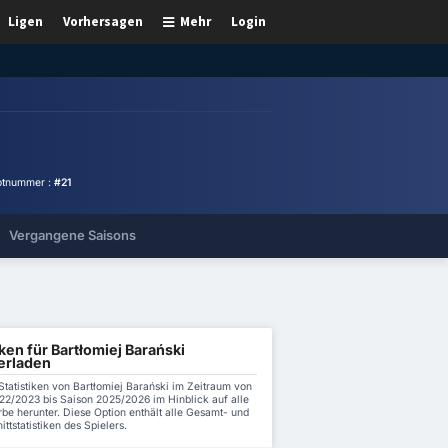
Ligen
Vorhersagen
Mehr
Login
otnummer :
#21
Vergangene Saisons
iken für Bartłomiej Barański
erladen
Statistiken von Bartłomiej Barański im Zeitraum von
22/2023 bis Saison 2025/2026 im Hinblick auf alle
be herunter. Diese Option enthält alle Gesamt- und
ttstatistiken des Spielers.