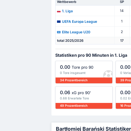
Wettbewerb
SP
14
1. Liga
1
UEFA Europa League
2
Elite League U20
total 2025/2026
17
Statistiken pro 90 Minuten in 1. Liga
0.00
0.00
Tore pro 90
0 Tore insgesamt
0 Vorl
34 Prozentbereich
39 Pro
0.06
0.00
xG pro 90'
0.68 Erwartete Tore
0.02 E
49 Prozentbereich
16 Pro
Bartłomiej Barański Statistiken 