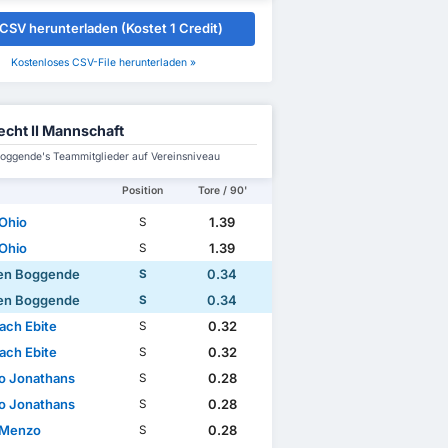
CSV herunterladen (Kostet 1 Credit)
Kostenloses CSV-File herunterladen »
echt II Mannschaft
Boggende's Teammitglieder auf Vereinsniveau
Position
Tore / 90'
Ohio
1.39
S
Ohio
1.39
S
den Boggende
0.34
S
den Boggende
0.34
S
ach Ebite
0.32
S
ach Ebite
0.32
S
no Jonathans
0.28
S
no Jonathans
0.28
S
 Menzo
0.28
S