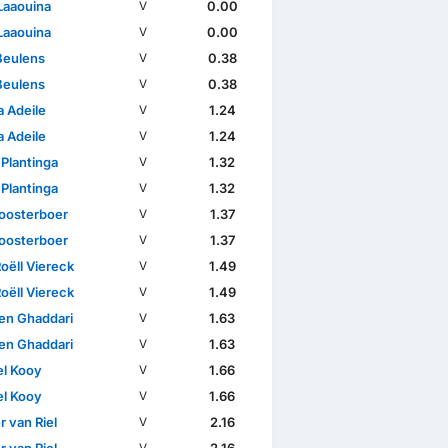
Laaouina
0.00
V
Laaouina
0.00
V
Beulens
0.38
V
Beulens
0.38
V
 Adeile
1.24
V
 Adeile
1.24
V
 Plantinga
1.32
V
 Plantinga
1.32
V
loosterboer
1.37
V
loosterboer
1.37
V
oëll Viereck
1.49
V
oëll Viereck
1.49
V
en Ghaddari
1.63
V
en Ghaddari
1.63
V
l Kooy
1.66
V
l Kooy
1.66
V
 van Riel
2.16
V