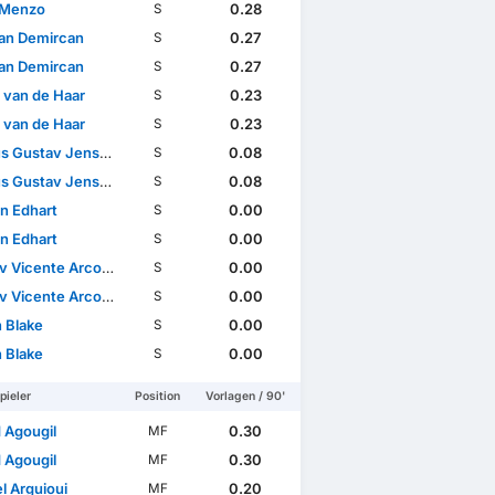
 Menzo
0.28
S
an Demircan
0.27
S
an Demircan
0.27
S
 van de Haar
0.23
S
 van de Haar
0.23
S
s Gustav Jensen
0.08
S
s Gustav Jensen
0.08
S
n Edhart
0.00
S
n Edhart
0.00
S
icente Arcos Sundqvist
0.00
S
icente Arcos Sundqvist
0.00
S
n Blake
0.00
S
n Blake
0.00
S
pieler
Position
Vorlagen / 90'
 Agougil
0.30
MF
 Agougil
0.30
MF
el Arguioui
0.20
MF