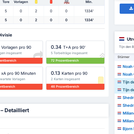
Tore
Vorlagen
Min.
PEN
5
0
2
0
0
1334'
5
0
2
0
0
1334'
ivisie
Utr
0.34
Vorlagen pro 90
T+A pro 90'
Tijn den 
agen insgesamt
5 Torbeiträge insgesamt
Stürmer
zentbereich
72 Prozentbereich
Noah 
0.13
xA pro 90 Minuten
Karten pro 90
Noah 
rwartete Vorlagen
2 Karten insgesamt
Tijn 
entbereich
46 Prozentbereich
Tijn 
Shedr
Shedr
 Detailliert
Milia
Milia
Bjorn