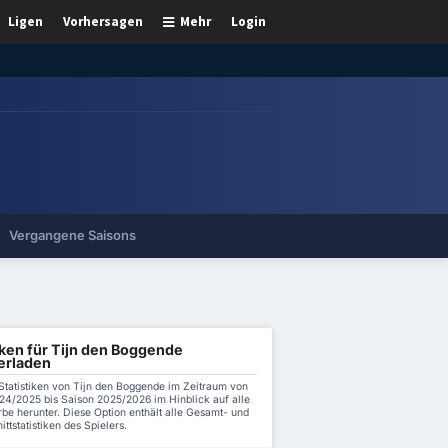
Ligen
Vorhersagen
Mehr
Login
Vergangene Saisons
iken für Tijn den Boggende
erladen
 Statistiken von Tijn den Boggende im Zeitraum von
24/2025 bis Saison 2025/2026 im Hinblick auf alle
be herunter. Diese Option enthält alle Gesamt- und
ttstatistiken des Spielers.