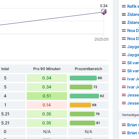
Rafik 
Zidane
Zidane
Noa D
Noa D
Jayg
Jayg
Sil v
total
Pro 90 Minuten
Prozentbereich
Sil v
5
0.34
86
Ivar 
5
0.34
Ivar 
72
Jesse
4
0.51
92
Jesse
1
0.14
68
5.21
0.35
79
Verteidige
5.21
0.35
81
Brian 
0
N/A
N/A
Brian 