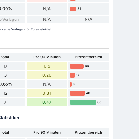
0.00%
N/A
21
N/A
N/A
e Vorlagen
keine Vorlagen für Tore geleistet.
total
Pro 90 Minuten
Prozentbereich
17
1.15
44
3
0.20
17
17.65%
N/A
6
12
0.81
48
7
0.47
85
tatistiken
total
Pro 90 Minuten
Prozentbereich