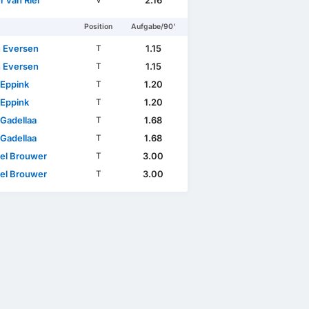
 van Riel
2.16
V
Position
Aufgabe/90'
n Eversen
1.15
T
n Eversen
1.15
T
Eppink
1.20
T
Eppink
1.20
T
 Gadellaa
1.68
T
 Gadellaa
1.68
T
el Brouwer
3.00
T
el Brouwer
3.00
T