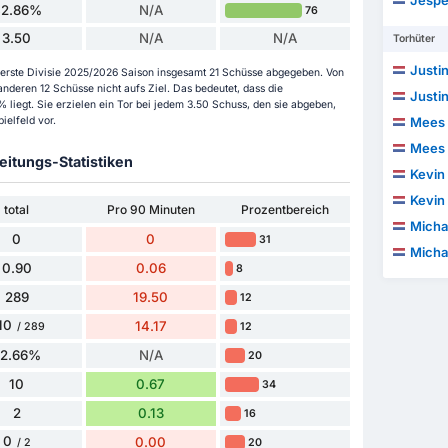
Jesper
42.86%
N/A
76
3.50
N/A
N/A
Torhüter
Justi
r Eerste Divisie 2025/2026 Saison insgesamt 21 Schüsse abgegeben. Von
nderen 12 Schüsse nicht aufs Ziel. Das bedeutet, dass die
Justi
liegt. Sie erzielen ein Tor bei jedem 3.50 Schuss, den sie abgeben,
elfeld vor.
Mees 
Mees 
itungs-Statistiken
Kevin
Kevin
total
Pro 90 Minuten
Prozentbereich
Micha
0
0
31
Micha
0.90
0.06
8
289
19.50
12
10
14.17
12
/ 289
72.66%
N/A
20
10
0.67
34
2
0.13
16
0
0.00
20
/ 2