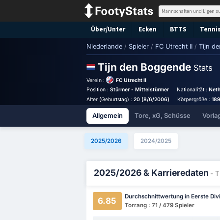
Über/Unter
Ecken
BTTS
Tennis
Niederlande
/
Spieler
/
FC Utrecht II
/
Tijn d
Tijn den Boggende
Stats
Verein :
FC Utrecht II
Position :
Stürmer - Mittelstürmer
Nationalität :
Neth
Alter (Geburtstag) :
20 (8/6/2006)
Körpergröße :
18
Allgemein
Tore, xG, Schüsse
Vorla
2025/2026
2024/2025
2025/2026 & Karrieredaten
- 
Durchschnittwertung in Eerste Divi
6.85
Torrang : 71 / 479 Spieler