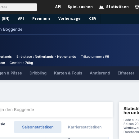
API
Spiel suchen
Statistiken
 (EN)
API
Premium
Vorhersage
CSV
en Boggende
erlands
Birthplace :
Netherlands - Netherlands
Trikotnummer :
#9
9cm
Gewicht :
76kg
gen & Pässe
Dribbling
Karten & Fouls
Amtierend
Elfmeter
Statist
Tijn den Boggende
herunt
Lade alle
Saison 20
sie
Saisonstatistiken
Karrierestatistiken
Wettbewer
Durchschni