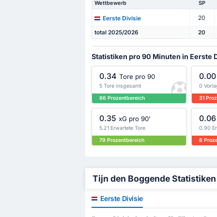
Wettbewerb
SP
20
Eerste Divisie
total 2025/2026
20
Statistiken pro 90 Minuten in Eerste D
0.34
0.00
Tore pro 90
5 Tore insgesamt
0 Vorl
86 Prozentbereich
31 Pro
0.35
0.06
xG pro 90'
5.21 Erwartete Tore
0.90 E
79 Prozentbereich
8 Proz
Tijn den Boggende Statistiken –
Eerste Divisie