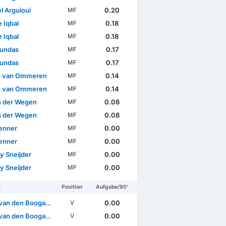
el Arguioui
0.20
MF
 Iqbal
0.18
MF
 Iqbal
0.18
MF
undas
0.17
MF
undas
0.17
MF
o van Ommeren
0.14
MF
o van Ommeren
0.14
MF
an der Wegen
0.08
MF
an der Wegen
0.08
MF
Jenner
0.00
MF
Jenner
0.00
MF
y Sneijder
0.00
MF
y Sneijder
0.00
MF
r
Position
Aufgabe/90'
van den Boogaard
0.00
V
van den Boogaard
0.00
V