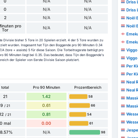
0
N/A
N/A
Driss 
0
N/A
N/A
Driss 
2
N/A
N/A
Noël 
inuten pro
Noël 
N/A
N/A
Tor
Emeka
 Divisie bisher 5 Tore in 20 Spielen erzielt. 4 der 5 Tore wurden zu
Emeka
rzielt wurden. Insgesamt hat Tijn den Boggende pro 90 Minuten 0.34
Viggo
/A (tore + assists) 5 für diese Saison. Die Torbeitragsrate beträgt pro
ro 90 Minuten liegt bei 0.35. Das bedeutet, dass Tijn den Boggende's
Viggo
reich der Spieler von Eerste Divisie Saison platziert.
Per K
Per K
Neal R
total
Pro 90 Minuten
Prozentbereich
Neal R
21
1.42
58
Massi
9
0.61
66
Massi
/ 21
Wesse
12
0.81
54
/ 21
Wesse
0 mal
0.00
61
Jesper
28.57%
N/A
98