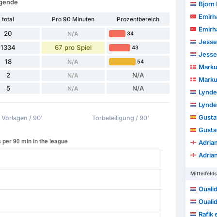
ggende
Bjorn
Emirh
total
Pro 90 Minuten
Prozentbereich
Emirh
20
N/A
34
Jesse
1334
67 pro Spiel
43
Jesse
18
N/A
54
Marku
2
N/A
N/A
Marku
5
N/A
N/A
Lynde
Lynde
Gustav V
Vorlagen / 90'
Torbeteiligung / 90'
Gustav V
Adria
Adria
Mittelfelds
Oualid
Oualid
Rafik 