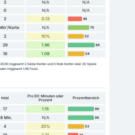
2
N/A
N/A
0
N/A
N/A
2
0.13
46
Min'/Karte
N/A
70
2
10%
52
29
1.96
88
16
1.08
54
/2026 insgesamt 2 Gelbe Karten und 0 Rote Karten über 20 Spiele
ten insgesamt 1.96 Fouls.
Pro 90-Minuten oder
total
Prozentbereich
Prozent
17
1.15
86
8 Min.
N/A
86
4
20%
53
18
1.21