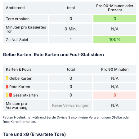
Pro 90-Minuten oder
Amtierend
total
Prozent
0
0
Tore erhalten
Minuten pro kassiertes
0 Min.
N/A
Tor
1
100%
Zu Null Spiel
Gelbe Karten, Rote Karten und Foul-Statistiken
Karten & Fouls
total
Pro 90 Minuten
0
N/A
Gelbe Karten
0
N/A
Rote Karten
0
0
Gesamtkarten
Minuten pro
N/A
Keine Verwarnungen
Verwarnung
Fabian Huetink hat während Eerste Divisie Saison keine Verwarnungen (Gelbe oder
Rote Karten) erhalten.
Tore und xG (Erwartete Tore)