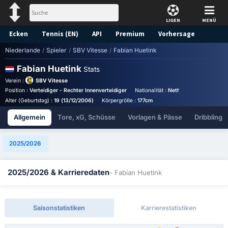
LIGEN
MENÜ
Ecken
Tennis (EN)
API
Premium
Vorhersage
Niederlande
/
Spieler
/
SBV Vitesse
/
Fabian Huetink
Fabian Huetink
Stats
Verein :
SBV Vitesse
Position :
Verteidiger - Rechter Innenverteidiger
Nationalität :
Netherlands
Birthpla
Alter (Geburtstag) :
19 (13/12/2006)
Körpergröße :
177cm
Allgemein
Tore, xG, Schüsse
Vorlagen & Pässe
Dribbling
2025/2026
2025/2026 & Karrieredaten
- Fabian Huetink
Saisonstatistiken
Karrierestatistiken