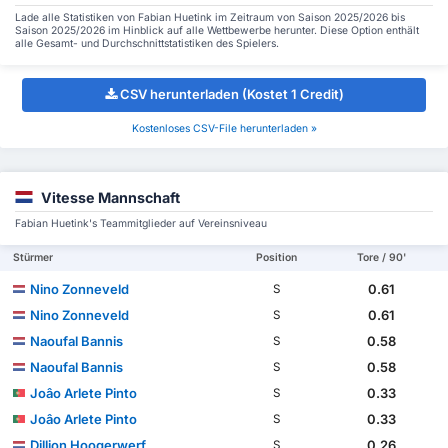
Lade alle Statistiken von Fabian Huetink im Zeitraum von Saison 2025/2026 bis
Saison 2025/2026 im Hinblick auf alle Wettbewerbe herunter. Diese Option enthält
alle Gesamt- und Durchschnittstatistiken des Spielers.
CSV herunterladen (Kostet 1 Credit)
Kostenloses CSV-File herunterladen »
Vitesse Mannschaft
Fabian Huetink's Teammitglieder auf Vereinsniveau
Stürmer
Position
Tore / 90'
Nino Zonneveld
0.61
S
Nino Zonneveld
0.61
S
Naoufal Bannis
0.58
S
Naoufal Bannis
0.58
S
Joâo Arlete Pinto
0.33
S
Joâo Arlete Pinto
0.33
S
Dillion Hoogerwerf
0.26
S