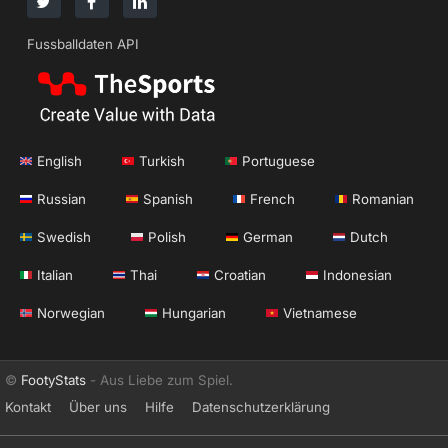
Fussballdaten API
English
Turkish
Portuguese
Russian
Spanish
French
Romanian
Swedish
Polish
German
Dutch
Italian
Thai
Croatian
Indonesian
Norwegian
Hungarian
Vietnamese
©
FootyStats
- Aus Liebe zum Spiel.
Kontakt
Über uns
Hilfe
Datenschutzerklärung