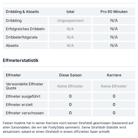
Dribbling & Abseits
total
Pro 90 Minuten
N/A
Dribbling
Ungespeichert
N/A
Erfolgreiches Dribbeln
N/A
N/A
Dribbelerfolgsrate
N/A
N/A
Abseits
N/A
Elfmeterstatistik
Elfmeter
Diese Saison
Karriere
Verwandelte Elfmeter
Keine Elfmeter
Keine Elfmeter
Quote
0
0
Elfmeter ausgeführt
0
0
Elfmeter erzielt
0
0
Elfmeter verschossen
Fabian Huetink hat in seiner Karriere noch keinen Strafstoß geschossen (basierend auf
allen Saisondaten, die wir bei FootyStats sammeln). Seine Strafstoß-Statistik wird
aktualisiert, sobald er einen Strafstoß in einem offiziellen Spiel schießt.