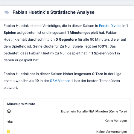
Fabian Huetink's Statistische Analyse
Fabian Huetink ist eine Verteidiger, die in dieser Saison in
Eerste Divisie
in
1
Spielen
aufgetreten ist und insgesamt
1 Minuten gespielt hat
. Fabian
Huetink erhält durchschnittlich
0 Gegentore
für alle 90 Minuten, die er auf
dem Spielfeld ist. Seine Quote für Zu Null Spiele liegt bei
100%
. Das
bedeutet, dass Fabian Huetink zu Null gespielt hat in
1 Spielen von 1
in
denen er gespielt hat.
Fabian Huetink hat in dieser Saison bisher insgesamt
0 Tore
in der Liga
erzielt, was ihn als
19
in der
SBV Vitesse
-Liste der besten Torschützen
platziert.
Minute pro Minute
Erzielt ein Tor alle
N/A Minuten (Keine Tore)
Keine Vorlagen
Keine Verwarnungen