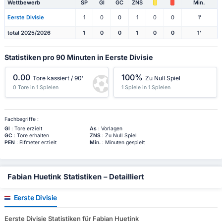
Wettbewerb
SP
Gl
GC
ZNS
Min.
Eerste Divisie
1
0
0
1
0
0
1'
total 2025/2026
1
0
0
1
0
0
1'
Statistiken pro 90 Minuten in Eerste Divisie
0.00
100%
Tore kassiert / 90'
Zu Null Spiel
0 Tore in 1 Spielen
1 Spiele in 1 Spielen
Fachbegriffe :
Gl
: Tore erzielt
As
: Vorlagen
GC
: Tore erhalten
ZNS
: Zu Null Spiel
PEN
: Elfmeter erzielt
Min.
: Minuten gespielt
Fabian Huetink Statistiken – Detailliert
Eerste Divisie
Eerste Divisie Statistiken für Fabian Huetink