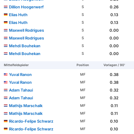
Dillion Hoogerwerf
0.26
S
Elias Huth
0.13
S
Elias Huth
0.13
S
Maxwell Rodrigues
0.00
S
Maxwell Rodrigues
0.00
S
Mehdi Bouhekan
0.00
S
Mehdi Bouhekan
0.00
S
Mittelfeldspieler
Position
Vorlagen / 90'
Yuval Ranon
0.38
MF
Yuval Ranon
0.38
MF
Adam Tahaui
0.32
MF
Adam Tahaui
0.32
MF
Mathijs Marschalk
0.11
MF
Mathijs Marschalk
0.11
MF
Ricardo-Felipe Schwarz
0.10
MF
Ricardo-Felipe Schwarz
0.10
MF