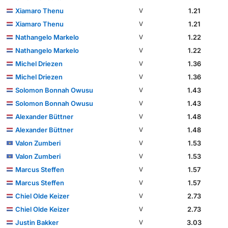
Xiamaro Thenu
1.21
V
Xiamaro Thenu
1.21
V
Nathangelo Markelo
1.22
V
Nathangelo Markelo
1.22
V
Michel Driezen
1.36
V
Michel Driezen
1.36
V
Solomon Bonnah Owusu
1.43
V
Solomon Bonnah Owusu
1.43
V
Alexander Büttner
1.48
V
Alexander Büttner
1.48
V
Valon Zumberi
1.53
V
Valon Zumberi
1.53
V
Marcus Steffen
1.57
V
Marcus Steffen
1.57
V
Chiel Olde Keizer
2.73
V
Chiel Olde Keizer
2.73
V
Justin Bakker
3.03
V