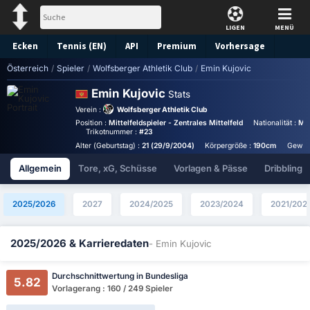
LIGEN
MENÜ
Ecken
Tennis (EN)
API
Premium
Vorhersage
Österreich
/
Spieler
/
Wolfsberger Athletik Club
/
Emin Kujovic
Emin Kujovic
Stats
Verein :
Wolfsberger Athletik Club
Position :
Mittelfeldspieler - Zentrales Mittelfeld
Nationalität :
Mo
Trikotnummer :
#23
Alter (Geburtstag) :
21 (29/9/2004)
Körpergröße :
190cm
Gewic
Allgemein
Tore, xG, Schüsse
Vorlagen & Pässe
Dribbling
2025/2026
2027
2024/2025
2023/2024
2021/202
2025/2026 & Karrieredaten
- Emin Kujovic
Durchschnittwertung in Bundesliga
5.82
Vorlagerang : 160 / 249 Spieler