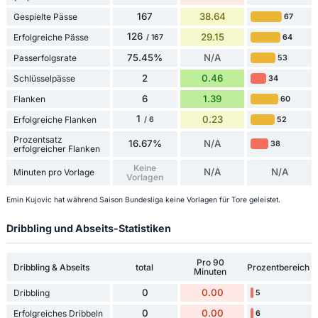
167
38.64
Gespielte Pässe
67
126
29.15
Erfolgreiche Pässe
64
/ 167
75.45%
N/A
Passerfolgsrate
53
2
0.46
Schlüsselpässe
34
6
1.39
Flanken
60
1
0.23
Erfolgreiche Flanken
52
/ 6
Prozentsatz
16.67%
N/A
38
erfolgreicher Flanken
Keine
N/A
N/A
Minuten pro Vorlage
Vorlagen
Emin Kujovic hat während Saison Bundesliga keine Vorlagen für Tore geleistet.
Dribbling und Abseits-Statistiken
Pro 90
Dribbling & Abseits
total
Prozentbereich
Minuten
0
0.00
Dribbling
5
0
0.00
Erfolgreiches Dribbeln
6