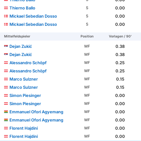
Thierno Ballo
0.00
S
Mickael Sebedian Dosso
0.00
S
Mickael Sebedian Dosso
0.00
S
Mittelfeldspieler
Position
Vorlagen / 90'
Dejan Zukić
0.38
MF
Dejan Zukić
0.38
MF
Alessandro Schöpf
0.25
MF
Alessandro Schöpf
0.25
MF
Marco Sulzner
0.15
MF
Marco Sulzner
0.15
MF
Simon Piesinger
0.00
MF
Simon Piesinger
0.00
MF
Emmanuel Ofori Agyemang
0.00
MF
Emmanuel Ofori Agyemang
0.00
MF
Florent Hajdini
0.00
MF
Florent Hajdini
0.00
MF