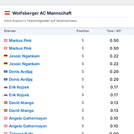
Wolfsberger AC Mannschaft
Emin Kujovic's Teammitglieder auf Vereinsniveau
Stürmer
Position
Tore / 90'
Markus Pink
0.50
S
Markus Pink
0.50
S
Jessic Ngankam
0.22
S
Jessic Ngankam
0.22
S
Donis Avdijaj
0.20
S
Donis Avdijaj
0.20
S
Erik Kojzek
0.17
S
Erik Kojzek
0.17
S
David Atanga
0.13
S
David Atanga
0.13
S
Angelo Gattermayer
0.10
S
Angelo Gattermayer
0.10
S
Thierno Ballo
0.00
S