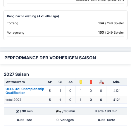
Rang nach Leistung (Aktuelle Liga)
164
Torrang
/ 249 Spieler
160
Vorlagerang
/ 249 Spieler
PERFORMANCE DER VORHERIGEN SAISON
2027 Saison
Wettbewerb
SP
Gl
As
Min.
PEN
UEFA U21 Championship
5
1
0
1
0
0
412'
Qualification
total 2027
5
1
0
1
0
0
412'
/ 90 min
/ 90 min
Karte / 90 min
0.22
Tore
0
Vorlagen
0.22
Karte