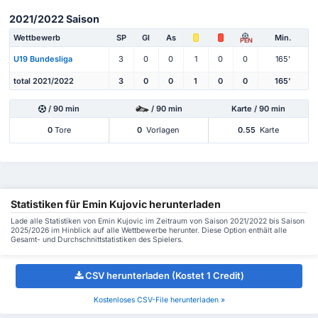
2021/2022 Saison
Wettbewerb
SP
Gl
As
Min.
PEN
U19 Bundesliga
3
0
0
1
0
0
165'
total 2021/2022
3
0
0
1
0
0
165'
/ 90 min
/ 90 min
Karte / 90 min
0
Tore
0
Vorlagen
0.55
Karte
Statistiken für Emin Kujovic herunterladen
Lade alle Statistiken von Emin Kujovic im Zeitraum von Saison 2021/2022 bis Saison
2025/2026 im Hinblick auf alle Wettbewerbe herunter. Diese Option enthält alle
Gesamt- und Durchschnittstatistiken des Spielers.
CSV herunterladen (Kostet 1 Credit)
Kostenloses CSV-File herunterladen »