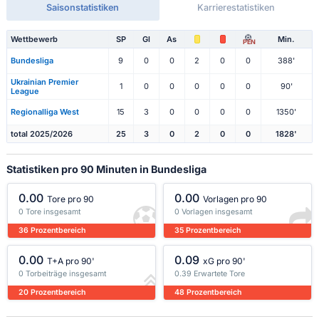
Saisonstatistiken
Karrierestatistiken
Wettbewerb
SP
Gl
As
Min.
PEN
Bundesliga
9
0
0
2
0
0
388'
Ukrainian Premier
1
0
0
0
0
0
90'
League
Regionalliga West
15
3
0
0
0
0
1350'
total 2025/2026
25
3
0
2
0
0
1828'
Statistiken pro 90 Minuten in Bundesliga
0.00
0.00
Tore pro 90
Vorlagen pro 90
0 Tore insgesamt
0 Vorlagen insgesamt
36 Prozentbereich
35 Prozentbereich
0.00
0.09
T+A pro 90'
xG pro 90'
0 Torbeiträge insgesamt
0.39 Erwartete Tore
20 Prozentbereich
48 Prozentbereich