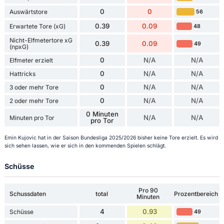
0
0
Auswärtstore
56
0.39
0.09
Erwartete Tore (xG)
48
Nicht-Elfmetertore xG
0.39
0.09
49
(npxG)
0
N/A
N/A
Elfmeter erzielt
0
N/A
N/A
Hattricks
0
N/A
N/A
3 oder mehr Tore
0
N/A
N/A
2 oder mehr Tore
0 Minuten
N/A
N/A
Minuten pro Tor
pro Tor
Emin Kujovic hat in der Saison Bundesliga 2025/2026 bisher keine Tore erzielt. Es wird
sich sehen lassen, wie er sich in den kommenden Spielen schlägt.
Schüsse
Pro 90
Schussdaten
total
Prozentbereich
Minuten
4
0.93
Schüsse
49