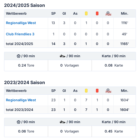
2024/2025 Saison
Wettbewerb
SP
Gl
As
Min.
PEN
Regionalliga West
13
3
0
1
0
0
1116'
Club Friendlies 3
1
0
0
0
0
0
49'
total 2024/2025
14
3
0
1
0
0
1165'
/ 90 min
/ 90 min
Karte / 90 min
0.24
Tore
0
Vorlagen
0.08
Karte
2023/2024 Saison
Wettbewerb
SP
Gl
As
Min.
PEN
Regionalliga West
23
1
0
7
1
0
1604'
total 2023/2024
23
1
0
7
1
0
1604'
/ 90 min
/ 90 min
Karte / 90 min
0.06
Tore
0
Vorlagen
0.45
Karte