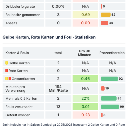
0.00%
N/A
Dribbelerfolgsrate
6
3
0.69
Ballbesitz genommen
52
0
0.00
Abseits
38
Gelbe Karten, Rote Karten und Foul-Statistiken
Pro 90
Karten & Fouls
total
Prozentbereich
Minuten
2
N/A
N/A
Gelbe Karten
0
N/A
N/A
Rote Karten
2
0.46
Gesamtkarten
92
194
Minuten pro
N/A
19
Min'/Karte
Verwarnung
2
22%
Mehr als 0,5 Karten
85
13
3.01
Fouls verursacht
99
1
0.23
Gefoult worden
8
Emin Kujovic hat in Saison Bundesliga 2025/2026 insgesamt 2 Gelbe Karten und 0 Rote