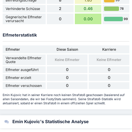
8
1.85
Befreiungsschläge
55
2
0.46
Verhinderte Schüsse
78
Gegnerische Elfmeter
0
0.00
99
verursacht
Elfmeterstatistik
Elfmeter
Diese Saison
Karriere
Verwandelte Elfmeter
Keine Elfmeter
Keine Elfmeter
Quote
0
0
Elfmeter ausgeführt
0
0
Elfmeter erzielt
0
0
Elfmeter verschossen
Emin Kujovic hat in seiner Karriere noch keinen Strafstoß geschossen (basierend auf
allen Saisondaten, die wir bei FootyStats sammeln). Seine Strafstoß-Statistik wird
aktualisiert, sobald er einen Strafstoß in einem offiziellen Spiel schießt.
Emin Kujovic's Statistische Analyse