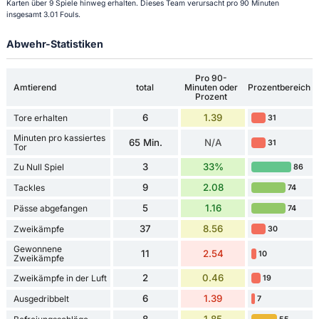
Karten über 9 Spiele hinweg erhalten. Dieses Team verursacht pro 90 Minuten
insgesamt 3.01 Fouls.
Abwehr-Statistiken
Pro 90-
Amtierend
total
Minuten oder
Prozentbereich
Prozent
6
1.39
Tore erhalten
31
Minuten pro kassiertes
65 Min.
N/A
31
Tor
3
33%
Zu Null Spiel
86
9
2.08
Tackles
74
5
1.16
Pässe abgefangen
74
37
8.56
Zweikämpfe
30
Gewonnene
11
2.54
10
Zweikämpfe
2
0.46
Zweikämpfe in der Luft
19
6
1.39
Ausgedribbelt
7