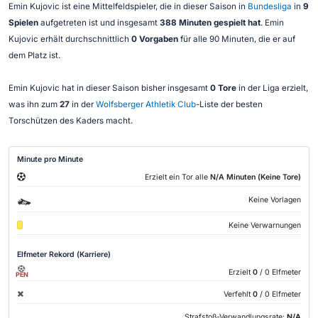
Emin Kujovic ist eine Mittelfeldspieler, die in dieser Saison in
Bundesliga
in
9
Spielen
aufgetreten ist und insgesamt
388 Minuten gespielt hat
. Emin
Kujovic erhält durchschnittlich
0 Vorgaben
für alle 90 Minuten, die er auf
dem Platz ist.
Emin Kujovic hat in dieser Saison bisher insgesamt
0 Tore
in der Liga erzielt,
was ihn zum
27
in der
Wolfsberger Athletik Club
-Liste der besten
Torschützen des Kaders macht.
Minute pro Minute
Erzielt ein Tor alle
N/A Minuten (Keine Tore)
Keine Vorlagen
Keine Verwarnungen
Elfmeter Rekord (Karriere)
Erzielt
0
/ 0 Elfmeter
PEN
Verfehlt
0
/ 0 Elfmeter
Strafstoß-Verwandlungsrate:
N/A