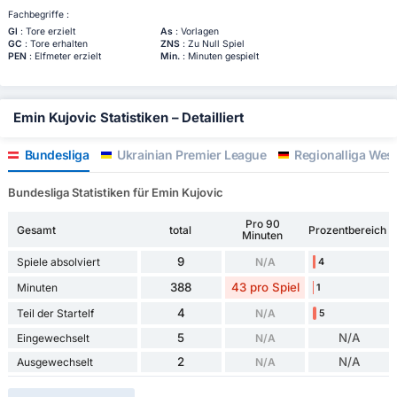
Fachbegriffe :
Gl
: Tore erzielt
As
: Vorlagen
GC
: Tore erhalten
ZNS
: Zu Null Spiel
PEN
: Elfmeter erzielt
Min.
: Minuten gespielt
Emin Kujovic Statistiken – Detailliert
Bundesliga
Ukrainian Premier League
Regionalliga Wes
Bundesliga Statistiken für Emin Kujovic
Pro 90
Gesamt
total
Prozentbereich
Minuten
9
Spiele absolviert
N/A
4
388
43 pro Spiel
Minuten
1
4
Teil der Startelf
N/A
5
5
N/A
Eingewechselt
N/A
2
N/A
Ausgewechselt
N/A