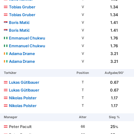
Tobias Gruber
1.34
V
Tobias Gruber
1.34
V
Boris Matić
1.41
V
Boris Matić
1.41
V
Emmanuel Chukwu
1.76
V
Emmanuel Chukwu
1.76
V
Adama Drame
3.21
V
Adama Drame
3.21
V
Torhüter
Position
Aufgabe/90'
Lukas Gütlbauer
0.67
T
Lukas Gütlbauer
0.67
T
Nikolas Polster
1.17
T
Nikolas Polster
1.17
T
Manager
Alter
Sieg %
Peter Pacult
25
66
%