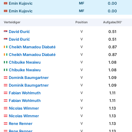
Emin Kujovic
0.00
MF
Emin Kujovic
0.00
MF
Verteidiger
Position
Aufgabe/90'
David Đurić
0.51
V
David Đurić
0.51
V
Cheikh Mamadou Diabaté
0.87
V
Cheikh Mamadou Diabaté
0.87
V
Chibuike Nwaiwu
1.08
V
Chibuike Nwaiwu
1.08
V
Dominik Baumgartner
1.09
V
Dominik Baumgartner
1.09
V
Fabian Wohlmuth
1.11
V
Fabian Wohlmuth
1.11
V
Nicolas Wimmer
1.13
V
Nicolas Wimmer
1.13
V
Rene Renner
1.13
V
Rene Renner
1.13
V