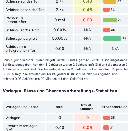
2
0.46
Schüsse auf das Tor
69
/ 4
2
0.46
Schüsse neben das Tor
34
/ 4
Pfosten- &
0 mal
0.00
72
Lattentreffer
0.00%
N/A
Schuss-Treffer-Rate
36
50.00%
N/A
Schussgenauigkeit
95
Schüsse pro
0.00
N/A
N/A
erfolgreichem Tor
Emin Kujovic hat in 9 Spielen bis jetzt in der Bundesliga 2025/2026 Saison insgesamt 4
Schüsse abgegeben. Von den 4 Schüssen waren 2 Schüsse aufs Ziel und die anderen 2
Schüsse nicht aufs Ziel. Das bedeutet, dass die Schießgenauigkeit von Emin Kujovic bei
50.00% liegt. Sie erzielen ein Tor bei jedem 0.00 Schuss, den sie abgeben, und
nehmen 0.93 Schüsse pro 90 Minuten auf dem Spielfeld vor.
Vorlagen, Pässe und Chancenvorbereitungs-Statistiken
Pro 90
Vorlagen und Pässe
total
Prozentbereich
Minuten
0
0
Vorlagen
35
Erwartete Vorlagen
0.40
0.09
31
(xA)