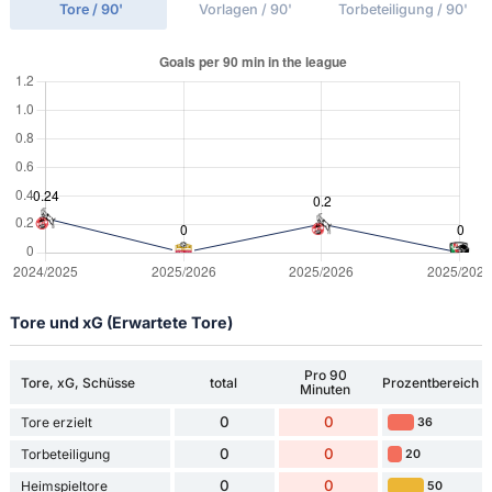
Tore / 90'
Vorlagen / 90'
Torbeteiligung / 90'
Tore und xG (Erwartete Tore)
Pro 90
Tore, xG, Schüsse
total
Prozentbereich
Minuten
0
0
Tore erzielt
36
0
0
Torbeteiligung
20
0
0
Heimspieltore
50