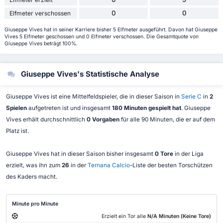
0
0
Elfmeter verschossen
Giuseppe Vives hat in seiner Karriere bisher 5 Elfmeter ausgeführt. Davon hat Giuseppe
Vives 5 Elfmeter geschossen und 0 Elfmeter verschossen. Die Gesamtquote von
Giuseppe Vives beträgt 100%.
Giuseppe Vives's Statistische Analyse
Giuseppe Vives ist eine Mittelfeldspieler, die in dieser Saison in
Serie C
in
2
Spielen
aufgetreten ist und insgesamt
180 Minuten gespielt hat
. Giuseppe
Vives erhält durchschnittlich
0 Vorgaben
für alle 90 Minuten, die er auf dem
Platz ist.
Giuseppe Vives hat in dieser Saison bisher insgesamt
0 Tore
in der Liga
erzielt, was ihn zum
26
in der
Ternana Calcio
-Liste der besten Torschützen
des Kaders macht.
Minute pro Minute
Erzielt ein Tor alle
N/A Minuten (Keine Tore)