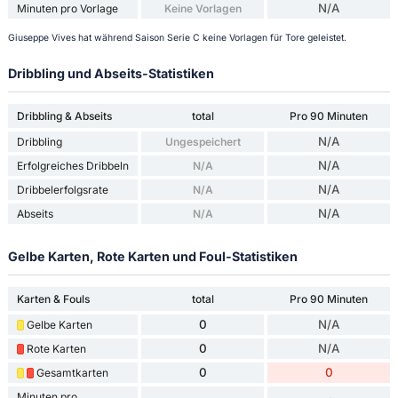
N/A
Minuten pro Vorlage
Keine Vorlagen
Giuseppe Vives hat während Saison Serie C keine Vorlagen für Tore geleistet.
Dribbling und Abseits-Statistiken
Dribbling & Abseits
total
Pro 90 Minuten
N/A
Dribbling
Ungespeichert
N/A
Erfolgreiches Dribbeln
N/A
N/A
Dribbelerfolgsrate
N/A
N/A
Abseits
N/A
Gelbe Karten, Rote Karten und Foul-Statistiken
Karten & Fouls
total
Pro 90 Minuten
0
N/A
Gelbe Karten
0
N/A
Rote Karten
0
0
Gesamtkarten
Minuten pro