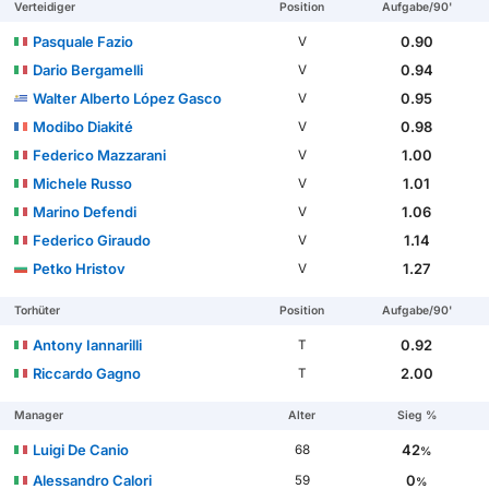
Verteidiger
Position
Aufgabe/90'
Pasquale Fazio
0.90
V
Dario Bergamelli
0.94
V
Walter Alberto López Gasco
0.95
V
Modibo Diakité
0.98
V
Federico Mazzarani
1.00
V
Michele Russo
1.01
V
Marino Defendi
1.06
V
Federico Giraudo
1.14
V
Petko Hristov
1.27
V
Torhüter
Position
Aufgabe/90'
Antony Iannarilli
0.92
T
Riccardo Gagno
2.00
T
Manager
Alter
Sieg %
Luigi De Canio
42
68
%
Alessandro Calori
0
59
%