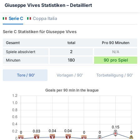
Giuseppe Vives Statistiken – Detailliert
Serie C
Coppa Italia
Serie C Statistiken für Giuseppe Vives
Gesamt
total
Pro 90 Minuten
2
Spiele absolviert
N/A
180
90 pro Spiel
Minuten
Tore / 90'
Vorlagen / 90'
Torbeteiligung / 90'