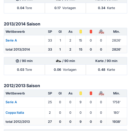
0.04
Tore
0.17
Vorlagen
0.34
Karte
2013/2014 Saison
Wettbewerb
SP
Gl
As
Min.
PEN
Serie A
33
1
2
15
0
0
2826'
total 2013/2014
33
1
2
15
0
0
2826'
/ 90 min
/ 90 min
Karte / 90 min
0.03
Tore
0.06
Vorlagen
0.48
Karte
2012/2013 Saison
Wettbewerb
SP
Gl
As
Min.
PEN
Serie A
25
0
0
9
0
0
1758'
Coppa Italia
2
0
0
0
0
0
180'
total 2012/2013
27
0
0
9
0
0
1938'