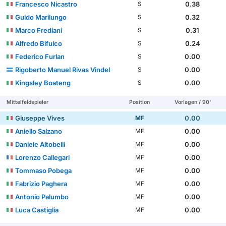
Francesco Nicastro
0.38
S
Guido Marilungo
0.32
S
Marco Frediani
0.31
S
Alfredo Bifulco
0.24
S
Federico Furlan
0.00
S
Rigoberto Manuel Rivas Vindel
0.00
S
Kingsley Boateng
0.00
S
Mittelfeldspieler
Position
Vorlagen / 90'
Giuseppe Vives
0.00
MF
Aniello Salzano
0.00
MF
Daniele Altobelli
0.00
MF
Lorenzo Callegari
0.00
MF
Tommaso Pobega
0.00
MF
Fabrizio Paghera
0.00
MF
Antonio Palumbo
0.00
MF
Luca Castiglia
0.00
MF