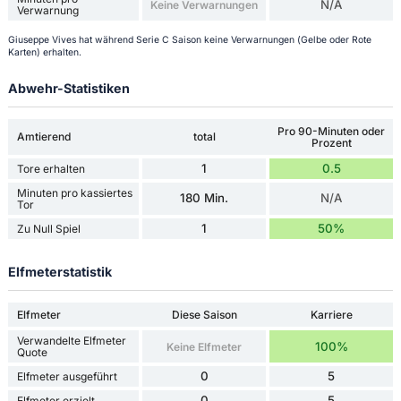
N/A
Keine Verwarnungen
Verwarnung
Giuseppe Vives hat während Serie C Saison keine Verwarnungen (Gelbe oder Rote
Karten) erhalten.
Abwehr-Statistiken
Pro 90-Minuten oder
Amtierend
total
Prozent
1
0.5
Tore erhalten
Minuten pro kassiertes
180 Min.
N/A
Tor
1
50%
Zu Null Spiel
Elfmeterstatistik
Elfmeter
Diese Saison
Karriere
Verwandelte Elfmeter
100%
Keine Elfmeter
Quote
0
5
Elfmeter ausgeführt
0
5
Elfmeter erzielt