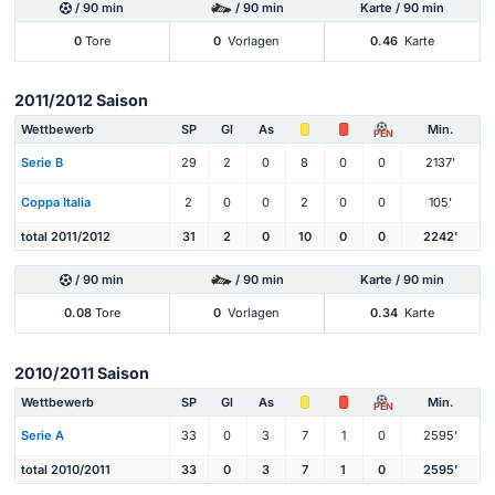
/ 90 min
/ 90 min
Karte / 90 min
0
Tore
0
Vorlagen
0.46
Karte
2011/2012 Saison
Wettbewerb
SP
Gl
As
Min.
PEN
Serie B
29
2
0
8
0
0
2137'
Coppa Italia
2
0
0
2
0
0
105'
total 2011/2012
31
2
0
10
0
0
2242'
/ 90 min
/ 90 min
Karte / 90 min
0.08
Tore
0
Vorlagen
0.34
Karte
2010/2011 Saison
Wettbewerb
SP
Gl
As
Min.
PEN
Serie A
33
0
3
7
1
0
2595'
total 2010/2011
33
0
3
7
1
0
2595'