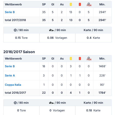
Wettbewerb
SP
Gl
As
Min.
PEN
Serie B
35
5
2
13
0
5
2941'
total 2017/2018
35
5
2
13
0
5
2941'
/ 90 min
/ 90 min
Karte / 90 min
0.15
Tore
0.06
Vorlagen
0.4
Karte
2016/2017 Saison
Wettbewerb
SP
Gl
As
Min.
PEN
Serie B
18
0
0
3
0
0
1468'
Serie A
3
0
0
1
1
0
226'
Coppa Italia
1
0
0
0
0
0
90'
total 2016/2017
22
0
0
4
1
0
1784'
/ 90 min
/ 90 min
Karte / 90 min
0
Tore
0
Vorlagen
0.18
Karte