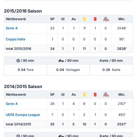
2015/2016 Saison
Wettbewerb
SP
Gl
As
Min.
PEN
Serie A
33
1
1
11
1
0
2548'
Coppa Italia
1
0
0
0
0
0
90'
total 2015/2016
34
1
1
11
1
0
2638'
/ 90 min
/ 90 min
Karte / 90 min
0.04
Tore
0.04
Vorlagen
0.39
Karte
2014/2015 Saison
Wettbewerb
SP
Gl
As
Min.
PEN
Serie A
28
1
4
8
0
0
2107'
UEFA Europa League
7
0
1
2
1
0
450'
total 2014/2015
35
1
5
10
1
0
2557'
/ 90 min
/ 90 min
Karte / 90 min