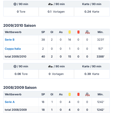
/ 90 min
/ 90 min
Karte / 90 min
0
Tore
0.1
Vorlagen
0.24
Karte
2009/2010 Saison
Wettbewerb
SP
Gl
As
Min.
PEN
Serie B
38
2
0
14
0
0
3231'
Coppa Italia
2
0
0
1
0
0
157'
total 2009/2010
40
2
0
15
0
0
3388'
/ 90 min
/ 90 min
Karte / 90 min
0.06
Tore
0
Vorlagen
0.39
Karte
2008/2009 Saison
Wettbewerb
SP
Gl
As
Min.
PEN
Serie A
18
1
0
4
0
0
1242'
total 2008/2009
18
1
0
4
0
0
1242'