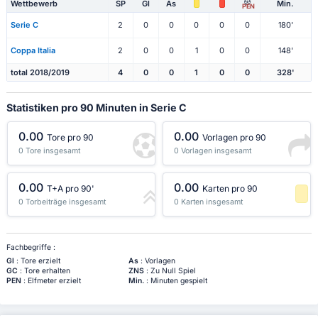
Wettbewerb
SP
Gl
As
Min.
PEN
Serie C
2
0
0
0
0
0
180'
Coppa Italia
2
0
0
1
0
0
148'
total 2018/2019
4
0
0
1
0
0
328'
Statistiken pro 90 Minuten in Serie C
0.00
0.00
Tore pro 90
Vorlagen pro 90
0 Tore insgesamt
0 Vorlagen insgesamt
0.00
0.00
T+A pro 90'
Karten pro 90
0 Torbeiträge insgesamt
0 Karten insgesamt
-1 Prozentbereich
Fachbegriffe :
Gl
: Tore erzielt
As
: Vorlagen
GC
: Tore erhalten
ZNS
: Zu Null Spiel
PEN
: Elfmeter erzielt
Min.
: Minuten gespielt