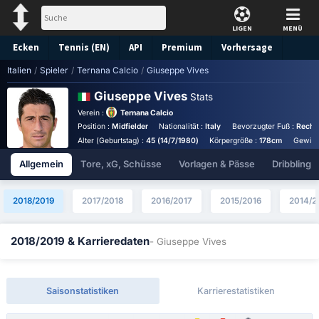
LIGEN
MENÜ
Ecken
Tennis (EN)
API
Premium
Vorhersage
Italien
/
Spieler
/
Ternana Calcio
/
Giuseppe Vives
Giuseppe Vives
Stats
Verein :
Ternana Calcio
Position :
Midfielder
Nationalität :
Italy
Bevorzugter Fuß :
Recht
Alter (Geburtstag) :
45 (14/7/1980)
Körpergröße :
178cm
Gewich
Allgemein
Tore, xG, Schüsse
Vorlagen & Pässe
Dribbling
2018/2019
2017/2018
2016/2017
2015/2016
2014/2
2018/2019 & Karrieredaten
- Giuseppe Vives
Saisonstatistiken
Karrierestatistiken